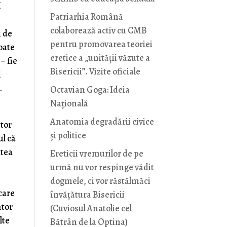
I
Patriarhia Română
colaborează activ cu CMB
i de
pentru promovarea teoriei
oate
eretice a „unității văzute a
– fie
Bisericii”. Vizite oficiale
l
.
Octavian Goga: Ideia
Naţională
Anatomia degradării civice
ator
și politice
ul că
atea
Ereticii vremurilor de pe
urmă nu vor respinge vădit
dogmele, ci vor răstălmăci
care
învățătura Bisericii
ător
(Cuviosul Anatolie cel
lte
Bătrân de la Optina)