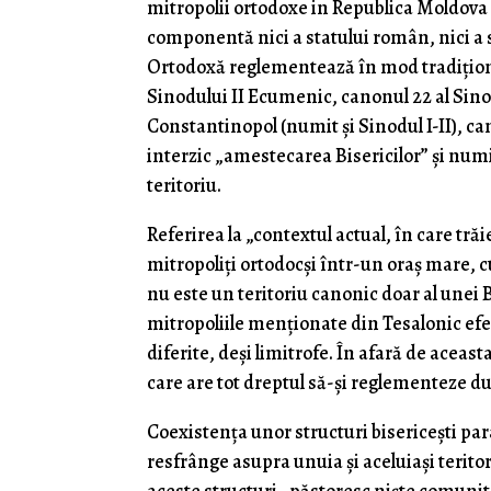
mitropolii ortodoxe in Republica Moldova s
componentă nici a statului român, nici a s
Ortodoxă reglementează în mod tradiţion
Sinodului II Ecumenic, canonul 22 al Sinodu
Constantinopol (numit şi Sinodul I-II), cano
interzic „amestecarea Bisericilor” şi numir
teritoriu.
Referirea la „contextul actual, în care tră
mitropoliţi ortodocşi într-un oraş mare, c
nu este un teritoriu canonic doar al unei 
mitropoliile menţionate din Tesalonic efec
diferite, deşi limitrofe. În afară de aceast
care are tot dreptul să-şi reglementeze du
Coexistenţa unor structuri bisericeşti para
resfrânge asupra unuia şi aceluiaşi terito