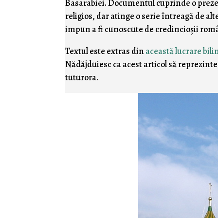
Basarabiei. Documentul cuprinde o prezen
religios, dar atinge o serie întreagă de al
impun a fi cunoscute de credincioşii rom
Textul este extras din
această lucrare bil
Nădăjduiesc ca acest articol să reprezinte
tuturora.