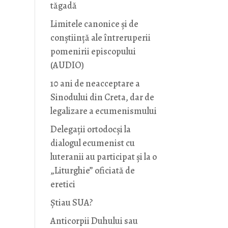
tăgadă
Limitele canonice și de
conștiință ale întreruperii
pomenirii episcopului
(AUDIO)
10 ani de neacceptare a
Sinodului din Creta, dar de
legalizare a ecumenismului
Delegații ortodocși la
dialogul ecumenist cu
luteranii au participat și la o
„Liturghie” oficiată de
eretici
Știau SUA?
Anticorpii Duhului sau