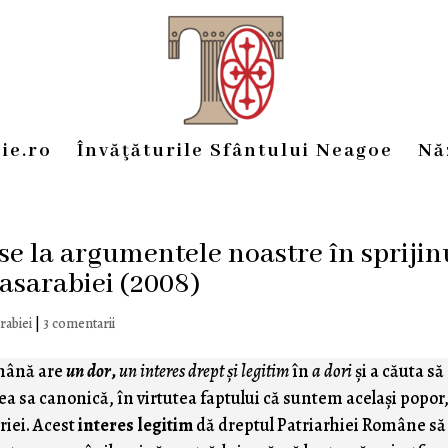
ie.ro
Învăţăturile Sfântului Neagoe
Nă
se la argumentele noastre în sprijin
Basarabiei (2008)
rabiei
|
3 comentarii
omână are
un dor
,
un interes drept şi legitim
în
a dori
şi a căuta să
ea sa canonică, în virtutea faptului că suntem acelaşi popor
oriei. Acest
interes legitim
dă dreptul Patriarhiei Române să