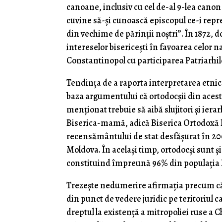
canoane, inclusiv cu cel de-al 9-lea canon 
cuvine să-şi cunoască episcopul ce-i repr
din vechime de părinţii noştri”. În 1872, d
intereselor bise­riceşti în favoarea celor 
Constantinopol cu participarea Patriarhil
Tendinţa de a raporta interpretarea etnică
baza argumentului că ortodocşii din acest
menţionat trebuie să aibă slujitori şi iera
Biserica-mamă, adică Biserica Ortodoxă R
recensământului de stat desfăşurat în 200
Moldova. În acelaşi timp, ortodocşi sunt şi m
constituind împreună 96% din populaţia R
Trezeşte nedumerire afirmaţia precum că 
din punct de vedere juridic pe teritoriul 
dreptul la existenţă a mitropoliei ruse a C