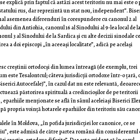
e explică prin faptul că astăzi acest teritoriu nu mai este o 
tatului rus, dar re­prezintă un stat nou, independent”. Bise
al asemenea diferenduri în corespundere cu canonul 2 al
lui din Antiohia, canonul 16 al Sinodului al 9-lea local de l
­nul 3 al Sinodului de la Sardica şi cu alte decizii sinodale c
ea a doi episcopi „în aceeaşi localitate”, adică pe acelaşi
iesc creştinii ortodocşi din lumea întreagă (de exem­plu, trei
um este Tesalontcul; câteva jurisdicţii ortodoxe într-o ţară, 
Biserici Autocefale)”, în cazul dat nu este relevantă, deoarec
tuează păstorirea spirituală a credincioşilor de pe teritorii
a, eparhiile menţionate se află în sânul aceleiaşi Biserici Ele
pă propria voinţă hotarele eparhiilor din teritoriu său canon
lele în Moldova, „în pofida jurisdicţiei lor canonice, ce se
riu”, este admisă de către partea română din consi­derentul 