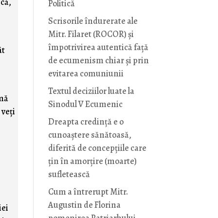
scă,
Politică
Scrisorile îndurerate ale
Mitr. Filaret (ROCOR) și
împotrivirea autentică față
ât
de ecumenism chiar și prin
evitarea comuniunii
Textul deciziilor luate la
rmă
Sinodul V Ecumenic
 veţi
Dreapta credință e o
cunoaștere sănătoasă,
diferită de concepțiile care
țin în amorțire (moarte)
sufletească
Cum a întrerupt Mitr.
Augustin de Florina
iei