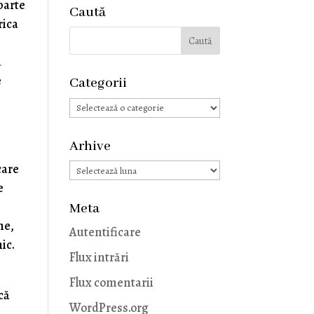
parte
Caută
rica
a
e
Categorii
Categorii
Arhive
Arhive
care
e
Meta
ne,
Autentificare
ic.
Flux intrări
Flux comentarii
că
WordPress.org