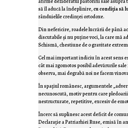
afirme dezideratul păstoririi sale asupra t
să îl aducă la îndeplinire,
cu condiţia să l
rânduielile credinţei ortodoxe.
Din nefericire, roadele lucrării de până 
discutabile şi nu puţine voci, la care mă 
Schismă, chestiune de o gravitate extrem
Cel mai important indiciu în acest sens e
cât mai zgomotos posibil adevărurile sale
observa, mai degrabă noi ne facem vinovaţ
În spaţiul românesc, argumentele „adversar
necunoscută, motiv pentru care pledoariil
nestructurate, repetitive, excesiv de emo
Încerc să suplinesc acest deficit de comu
Declaraţie a Patriarhiei Ruse, emisă în a