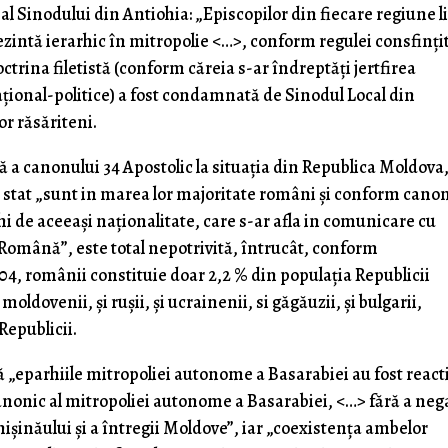
al Sinodului din Antiohia: „Episcopilor din fiecare regiune li
ezintă ierarhic în mitropolie <…>, conform regulei consfinţi
octrina filetistă (conform căreia s-ar îndreptăţi jertfirea
naţional-politice) a fost condamnată de Sinodul Local din
or răsăriteni.
 a canonului 34 Apostolic la situaţia din Republica Moldova,
 stat „sunt in marea lor majoritate români şi conform cano
rhi de aceeaşi naţionalitate, care s-ar afla in comunicare cu
omână”, este total nepotrivită, întrucât, conform
4, românii constituie doar 2,2 % din populaţia Republicii
oldovenii, şi ruşii, şi ucrainenii, si găgăuzii, şi bulgarii,
epublicii.
„eparhiile mitropoliei autonome a Basarabiei au fost react
canonic al mitropoliei autonome a Basarabiei, <…> fără a neg
hişinăului şi a întregii Moldove”, iar „coexistenţa ambelor