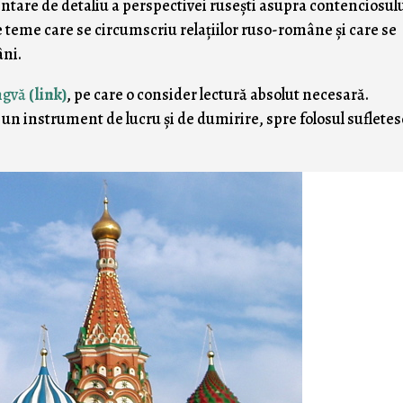
tare de detaliu a perspectivei ruseşti asupra contenciosul
te teme care se circumscriu relaţiilor ruso-române şi care se
âni.
ingvă
(link)
, pe care o consider lectură absolut necesară.
 un instrument de lucru şi de dumirire, spre folosul sufletes