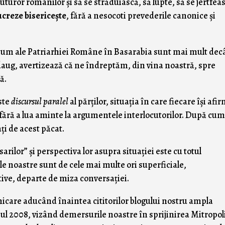
uturor românilor şi să se străduiască, să lupte, să se jertfea
ucreze bisericeşte
, fără a nesocoti prevederile canonice şi
acum ale Patriarhiei Române în Basarabia sunt mai mult dec
adaug, avertizează că ne îndreptăm, din vina noastră, spre
ă.
ste
discursul paralel
al părţilor, situaţia în care fiecare îşi afi
 fără a lua aminte la argumentele interlocutorilor. După cum
i de acest păcat.
ilor” şi perspectiva lor asupra situaţiei este cu totul
e noastre sunt de cele mai multe ori superficiale,
tive, departe de miza conversaţiei.
nicare aducând înaintea cititorilor blogului nostru ampla
nul 2008, vizând demersurile noastre în sprijinirea Mitropol