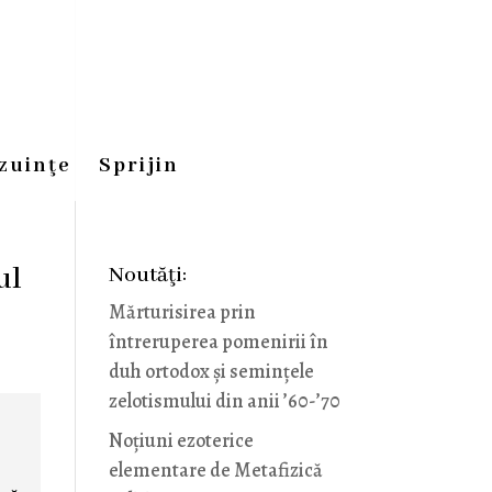
zuinţe
Sprijin
ul
Noutăţi:
Mărturisirea prin
întreruperea pomenirii în
duh ortodox și semințele
zelotismului din anii ’60-’70
,
Noţiuni ezoterice
elementare de Metafizică