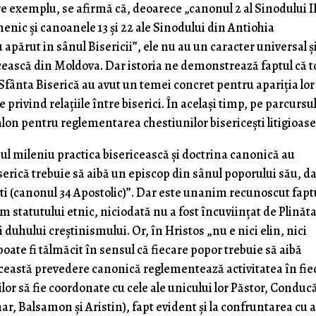
 exemplu, se afirmă că, deoarece „canonul 2 al Sinodului I
enic şi canoanele 13 şi 22 ale Sinodului din Antiohia
apărut in sânul Bisericii”, ele nu au un caracter universal ş
ricească din Moldova. Dar istoria ne demonstrează faptul că t
fânta Biserică au avut un temei concret pentru apariţia lor 
privind relaţiile între biserici. În acelaşi timp, pe parcursu
talon pentru reglementarea chestiunilor bisericeşti litigioase
ul mileniu practica bisericească şi doctrina canonică au
iserică trebuie să aibă un episcop din sânul poporului său, d
şti (canonul 34 Apostolic)”. Dar este unanim recunoscut fapt
m statutului etnic, niciodată nu a fost încuviinţat de Plinăt
uhului creştinismului. Or, în Hristos „nu e nici elin, nici
 poate fi tălmăcit în sensul că fiecare popor trebuie să aibă
Această prevedere canonică reglementează activitatea în fie
pilor să fie coordonate cu cele ale unicului lor Păstor, Conduc
nar, Balsamon şi Aristin), fapt evident şi la confruntarea cu a