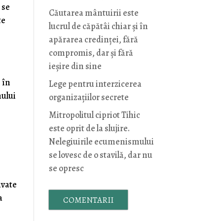
 se
Căutarea mântuirii este
te
lucrul de căpătâi chiar și în
apărarea credinței, fără
compromis, dar și fără
ieșire din sine
 în
Lege pentru interzicerea
nului
organizaţiilor secrete
Mitropolitul cipriot Tihic
este oprit de la slujire.
Nelegiuirile ecumenismului
se lovesc de o stavilă, dar nu
se opresc
ivate
a
COMENTARII