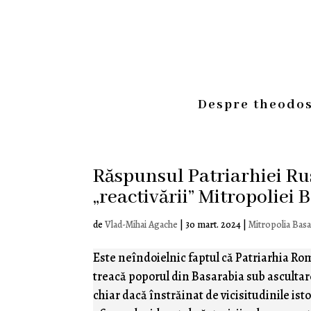
Despre theodos
Răspunsul Patriarhiei Ru
„reactivării” Mitropoliei 
de
Vlad-Mihai Agache
|
30 mart. 2024
|
Mitropolia Basa
Este neîndoielnic faptul că Patriarhia R
treacă poporul din Basarabia sub ascultar
chiar dacă înstrăinat de vicisitudinile ist