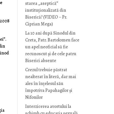
ce
starea „aseptică”
instituționalizată din
Biserică? (VIDEO – Pr.
 2008
Ciprian Mega)
La 10 ani după Sinodul din
ei”.
Creta, Patr. Bartolomeu face
din
un apel neoficial să fie
Sinod
recunoscut și de cele patru
Biserici absente
Crezul trebuie păstrat
nealterat în literă, dar mai
ales în înțelesul său
împotriva Papahagilor și
Nifonilor
Interzicerea avortului la
ţia
schimb cu educaţia sexuală