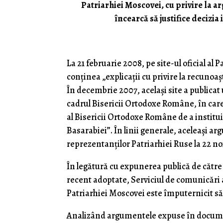
Patriarhiei Moscovei, cu privire la 
încearcă să justifice decizia 
La 21 februarie 2008, pe site-ul oficial al 
conţinea „explicaţii cu privire la recunoa
În decembrie 2007, acelaşi site a publica
cadrul Bisericii Ortodoxe Române, în care
al Bisericii Ortodoxe Române de a institu
Basarabiei”. În linii generale, aceleaşi 
reprezentanţilor Patriarhiei Ruse la 22 no
În legătură cu expunerea publică de cătr
recent adoptate, Serviciul de comunicări a
Patriarhiei Moscovei este împuternicit să
Analizând argumentele expuse în docume