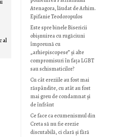
pomenirea Patriarhului
ui
Atenagora, lăudat de Arhim.
Epifanie Teodoropulos
Este spre binele Bisericii
obișnuirea cu rugăciuni
c al
împreună cu
„arhiepiscopese” și alte
compromisuri în fața LGBT
sau schismaticilor?
Cu cât ereziile au fost mai
răspândite, cu atât au fost
mai greu de condamnat și
de înfrânt
Ce face ca ecumenismul din
Creta să nu fie erezie
discutabilă, ci clară și fără