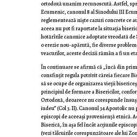
ortodoxă unanim recunoscută. Astfel, spre
Ecumenic, canonul 8 al Sinodului III Ecum
reglementează nişte cazuri concrete ce au 
aceea nu pot fi raportate la situaţia bise
hotărîrile canonice adoptate vreodată de S
o erezie nou-apărută, fie diverse probleme 
veacurilor, aceste decizii rămân a fi un e
În continuare se afirmă că „încă din prim
consfinţit regula potrivit căreia fiecare B
să se ocupe de organizarea vieţii biserice
principiul de formare a Bisericilor, confor
Ortodoxă, deoarece nu corespunde însuşi d
iudeu” (Col 3. II). Canonul 34 Apostolic nu
episcopi de aceeaşi provenienţă etnică. 
Biserică, în aşa fel încât acţiunile episco
(vezi tâlcuirile corespunzătoare ale lui Zo