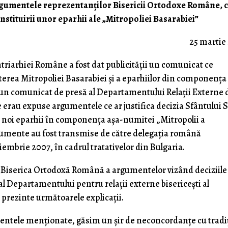
argumentele reprezentanţilor Bisericii Orto­doxe Române, 
instituirii unor eparhii ale „Mitropoliei Basara­biei”
25 martie
Patriarhiei Române a fost dat publicităţii un comu­nicat ce
şterea Mitropoliei Basarabiei şi a eparhiilor din componenţa 
t un comunicat de presă al Departa­mentului Relaţii Externe 
 erau expuse argumentele ce ar justifica decizia Sfântului 
i noi eparhii în componenţa aşa-numitei „Mitropolii a
argumente au fost transmise de către delegaţia română
iembrie 2007, în cadrul tratativelor din Bulgaria.
e Biserica Ortodoxă Română a argumentelor vizând deciziile
l Departamentului pentru relaţii externe biseri­ceşti al
 prezinte următoarele explicaţii.
ntele menţionate, găsim un şir de neconcordanţe cu tradi