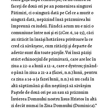
faceți de două ori pe an pomenirea singurei
Pătimiri, ci o singură dată pe Cel ce a murit o
singură dată, nepăzind însă prăznuirea lui
împreună cu iudeii. Fiindcă acum nu e nici o
comuniune între noi și ei (2Cor. 6, 14-15), căci
au rătăcit în însăși hotărârea privitoare la ce
cred că săvârșesc, cum rătăciți și departe de
adevăr sunt din toate părțile. Voi însă păziți
strict echinocțiul de primăvară, care are loc în
ziua a 22-a a lunii a 12-a, care e dystros; ținând-
o până în ziua a 21-a a (fazei, n.n.) lunii, pentru
ca ziua a 14-a (a fazei lunii, n.n.) să nu cadă în
altă săptămână și din neștiință să săvârșim
Paștele de două ori pe an sau să prăznuim
Învierea Domnului nostru Iisus Hristos în altă
zi decât numai în Ziua Domnului (Duminica).”