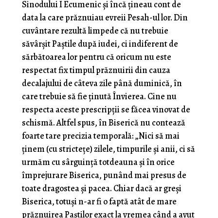
Sinodului I Ecumenic și încă țineau cont de
data la care prăznuiau evreii Pesah-ul lor. Din
cuvântare rezultă limpede că nu trebuie
săvârșit Paștile după iudei, ci indiferent de
sărbătoarea lor pentru că oricum nu este
respectat fix timpul prăznuirii din cauza
decalajului de câteva zile până duminică, în
care trebuie să fie ținută Învierea. Cine nu
respecta aceste prescripții se făcea vinovat de
schismă. Altfel spus, în Biserică nu contează
foarte tare precizia temporală: „Nici să mai
ţinem (cu stricteţe) zilele, timpurile şi anii, ci să
urmăm cu sârguinţă totdeauna şi în orice
împrejurare Biserica, punând mai presus de
toate dragostea şi pacea. Chiar dacă ar greşi
Biserica, totuşi n-ar fi o faptă atât de mare
prăznuirea Paştilor exact la vremea când a avut