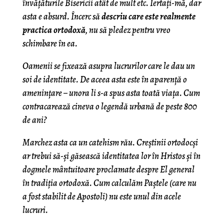
învățăturile Bisericii atât de mult etc. Iertați-mă, dar
asta e absurd. Încerc să
descriu care este realmente
practica ortodoxă
, nu să pledez pentru vreo
schimbare în ea.
Oamenii se fixează asupra lucrurilor care le dau un
soi de identitate. De aceea asta este în aparență o
amenințare – unora li s-a spus asta toată viața. Cum
contracarează cineva o legendă urbană de peste 800
de ani?
Marchez asta ca un catehism rău. Creștinii ortodocși
ar trebui să-și găsească identitatea lor în Hristos și în
dogmele mântuitoare proclamate despre El general
în tradiția ortodoxă. Cum calculăm Paștele (care nu
a fost stabilit de Apostoli) nu este unul din acele
lucruri.