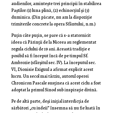
audienilor, amintește trei principii în stabilirea
Paștilor: (1) luna plină, (2) echinocțiul și (3)
duminica. (Din păcate, nu am la dispoziție
trimiterile concrete la opera Sfântului, n.m.)
Puțin câte puțin, se pare că s-a statornicit
ideea că Părinții de la Niceea au reglementat
regula ciclului de 19 ani. Această tradiție e
posibil să fi început încă de pe timpul Sf.
Ambrozie (sfârșitul sec. IV). La începutul sec.
VI, Dionisie Exiguul a afirmat explicit acest
lucru. Un secol mai târziu, autorul operei
Chronicon Pascale susținea că acest ciclu a fost
adoptat la primul Sinod sub inspirație divină.
Pe de altă parte, deși inițial interdicția de
sărbători „cu iudeii” însemna să nu fie luată în