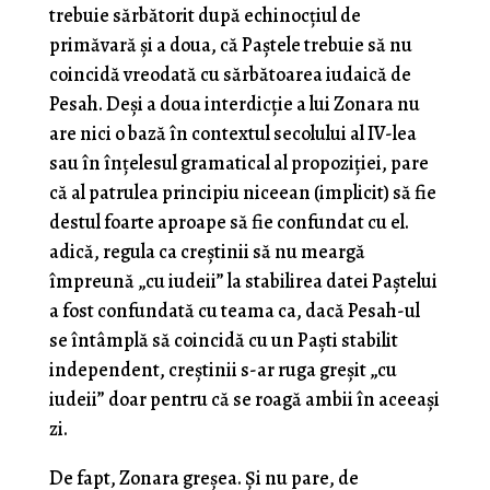
trebuie sărbătorit după echinocțiul de
primăvară și a doua, că Paștele trebuie să nu
coincidă vreodată cu sărbătoarea iudaică de
Pesah. Deși a doua interdicție a lui Zonara nu
are nici o bază în contextul secolului al IV-lea
sau în înțelesul gramatical al propoziției, pare
că al patrulea principiu niceean (implicit) să fie
destul foarte aproape să fie confundat cu el.
adică, regula ca creștinii să nu meargă
împreună „cu iudeii” la stabilirea datei Paștelui
a fost confundată cu teama ca, dacă Pesah-ul
se întâmplă să coincidă cu un Paști stabilit
independent, creștinii s-ar ruga greșit „cu
iudeii” doar pentru că se roagă ambii în aceeași
zi.
De fapt, Zonara greșea. Și nu pare, de