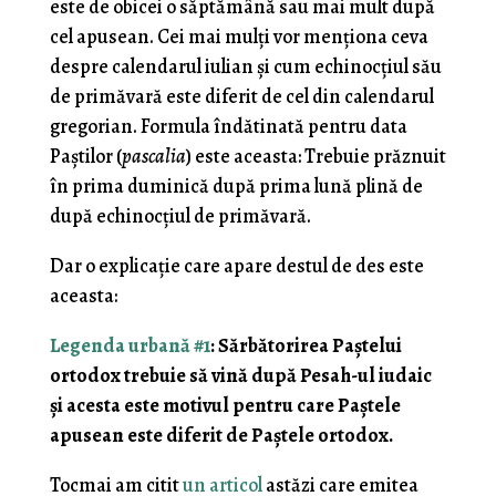
este de obicei o săptămână sau mai mult după
cel apusean. Cei mai mulți vor menționa ceva
despre calendarul iulian și cum echinocțiul său
de primăvară este diferit de cel din calendarul
gregorian. Formula îndătinată pentru data
Paștilor (
pascalia
) este aceasta: Trebuie prăznuit
în prima duminică după prima lună plină de
după echinocțiul de primăvară.
Dar o explicație care apare destul de des este
aceasta:
Legenda urbană #1
: Sărbătorirea Paștelui
ortodox trebuie să vină după Pesah-ul iudaic
și acesta este motivul pentru care Paștele
apusean este diferit de Paștele ortodox.
Tocmai am citit
un articol
astăzi care emitea