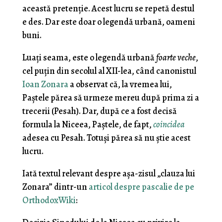
această pretenție. Acest lucru se repetă destul
e des. Dar este doar o legendă urbană, oameni
buni.
Luați seama, este o legendă urbană
foarte veche
,
cel puțin din secolul al XII-lea, când canonistul
Ioan Zonara
a observat că, la vremea lui,
Paștele părea să urmeze mereu după prima zi a
trecerii (Pesah). Dar, după ce a fost decisă
formula la Niceea, Paștele, de fapt,
coincidea
adesea cu Pesah. Totuși părea să nu știe acest
lucru.
Iată textul relevant despre așa-zisul „clauza lui
Zonara” dintr-un
articol despre pascalie de pe
OrthodoxWiki
: