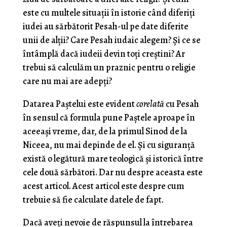
este cu multele situații în istorie când diferiți
iudei au sărbătorit Pesah-ul pe date diferite
unii de alții? Care Pesah iudaic alegem? Și ce se
întâmplă dacă iudeii devin toți creștini? Ar
trebui să calculăm un praznic pentru o religie
care nu mai are adepți?
Datarea Paștelui este evident
corelată
cu Pesah
în sensul că formula pune Paștele aproape în
aceeași vreme, dar, de la primul Sinod de la
Niceea, nu mai depinde de el. Și cu siguranță
există o legătură mare teologică și istorică între
cele două sărbători. Dar nu despre aceasta este
acest articol. Acest articol este despre cum
trebuie să fie calculate datele de fapt.
Dacă aveți nevoie de răspunsul la întrebarea