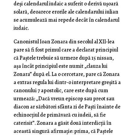
deși calendarul iudaic a suferit o derivă ușoară
solară, deoarece erorile ale calendarului iulian
se acumulează mai repede decât în calendarul
iudaic.
Canonistul Ioan Zonara din secolul al XII-lea
pare să fi fost primul care a declarat principiul
că Paștele trebuie să urmeze după 15 nissan,
așa încât principiul este numit „clauza lui
Zonara” după el. La o cercetare, pare că Zonara
a extras regula lui dintr-o interpretare greșită a
canonului 7 apostolic, care este după cum
urmează: „Dacă vreun episcop sau preot sau
diacon ar sărbători sfânta zi de Paști înainte de
echinocțiul de primăvară cu iudeii, să fie
caterisit”. Zonara a găsit două interdicții în
această singură afirmație: prima, că Paștele