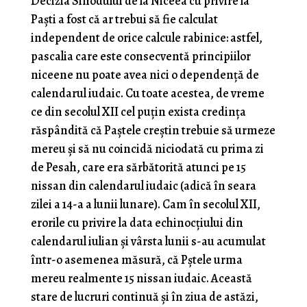
Decizia Sinodului de la Niceea cu privire la
Paști a fost că ar trebui să fie calculat
independent de orice calcule rabinice: astfel,
pascalia care este consecventă principiilor
niceene nu poate avea nici o dependență de
calendarul iudaic. Cu toate acestea, de vreme
ce din secolul XII cel puțin exista credința
răspândită că Paștele creștin trebuie să urmeze
mereu și să nu coincidă niciodată cu prima zi
de Pesah, care era sărbătorită atunci pe 15
nissan din calendarul iudaic (adică în seara
zilei a 14-a a lunii lunare). Cam în secolul XII,
erorile cu privire la data echinocțiului din
calendarul iulian și vârsta lunii s-au acumulat
într-o asemenea măsură, că Pștele urma
mereu realmente 15 nissan iudaic. Această
stare de lucruri continuă și în ziua de astăzi,