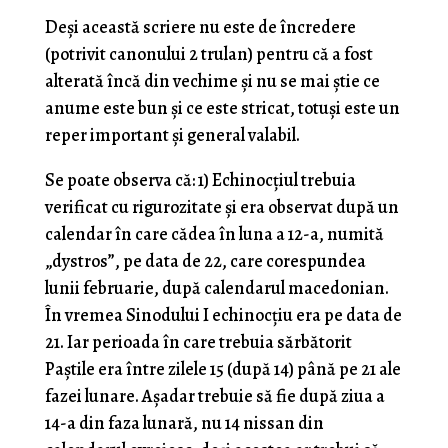
Deși această scriere nu este de încredere
(potrivit canonului 2 trulan) pentru că a fost
alterată încă din vechime și nu se mai știe ce
anume este bun și ce este stricat, totuși este un
reper important și general valabil.
Se poate observa că: 1) Echinocțiul trebuia
verificat cu rigurozitate și era observat după un
calendar în care cădea în luna a 12-a, numită
„dystros”, pe data de 22, care corespundea
lunii februarie, după calendarul macedonian.
În vremea Sinodului I echinocțiu era pe data de
21. Iar perioada în care trebuia sărbătorit
Paștile era între zilele 15 (după 14) până pe 21 ale
fazei lunare. Așadar trebuie să fie după ziua a
14-a din faza lunară, nu 14 nissan din