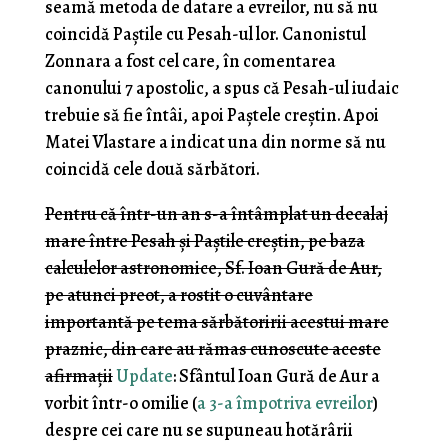
seamă metoda de datare a evreilor, nu să nu
coincidă Paștile cu Pesah-ul lor. Canonistul
Zonnara a fost cel care, în comentarea
canonului 7 apostolic, a spus că Pesah-ul iudaic
trebuie să fie întâi, apoi Paștele creștin. Apoi
Matei Vlastare a indicat una din norme să nu
coincidă cele două sărbători.
Pentru că într-un an s-a întâmplat un decalaj
mare între Pesah și Paștile creștin, pe baza
calculelor astronomice, Sf. Ioan Gură de Aur,
pe atunci preot, a rostit o cuvântare
importantă pe tema sărbătoririi acestui mare
praznic, din care au rămas cunoscute aceste
afirmații
Update
: Sfântul Ioan Gură de Aur a
vorbit într-o omilie (
a 3-a împotriva evreilor
)
despre cei care nu se supuneau hotărârii