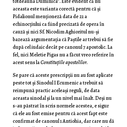
totdeauna Duminica”. Este evident că nu
aceasta este varianta corectă pentru că și
Pidalionul menționeză data de 21 a
echinocțiului ca fiind precizată de opera în
cauză și nici Sf. Nicodim Aghioritul nu-și
bazează argumentația că Paștile ar trebui să fie
după cel iudaic decât pe canonul 7 apostolic. La
fel, nici Meletie Pigas nu a făcut vreo referire în
acest sens la
Constituțiile apostolilor
.
Se pare că aceste prescripții nu au fost aplicate
peste tot și Sinodul I Ecumenic a trebuit să
reimpună practic aceleași reguli, de data
aceasta sinodal și la un nivel mai înalt. Deși nu
s-au păstrat în scris normele acestea, e sigur
că ele au fost emise pentru că acest fapt este
confirmat de canonul 1 Antiohia, dar care nu dă