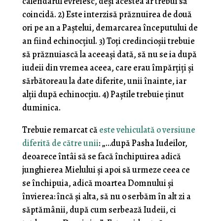
calendarul evreiesc, deși acestea ar trebui să
coincidă. 2) Este interzisă prăznuirea de două
ori pe an a Paștelui, demarcarea începutului de
an fiind echinocțiul. 3) Toți credincioșii trebuie
să prăznuiască la aceeași dată, să nu se ia după
iudeii din vremea aceea, care erau împărțiți și
sărbătoreau la date diferite, unii înainte, iar
alții după echinocțiu. 4) Paștile trebuie ținut
duminica.
Trebuie remarcat că
este vehiculată o versiune
diferită de către unii
: „…după Pasha Iudeilor,
deoarece întâi să se facă închipuirea adică
junghierea Mielului și apoi să urmeze ceea ce
se închipuia, adică moartea Domnului și
învierea: încă și alta, să nu o serbăm în alt zi a
săptămânii, după cum serbează Iudeii, ci