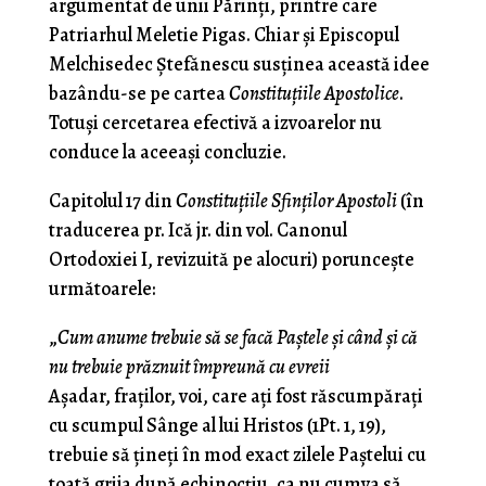
argumentat de unii Părinți, printre care
Patriarhul Meletie Pigas. Chiar și Episcopul
Melchisedec Ștefănescu susținea această idee
bazându-se pe cartea
Constituțiile Apostolice
.
Totuși cercetarea efectivă a izvoarelor nu
conduce la aceeași concluzie.
Capitolul 17 din
Constituțiile Sfinților Apostoli
(în
traducerea pr. Ică jr. din vol. Canonul
Ortodoxiei I, revizuită pe alocuri) poruncește
următoarele:
„
Cum anume trebuie să se facă Paștele și când și că
nu trebuie prăznuit împreună cu evreii
Așadar, fraților, voi, care ați fost răscumpărați
cu scumpul Sânge al lui Hristos (1Pt. 1, 19),
trebuie să țineți în mod exact zilele Paștelui cu
toată grija după echinocțiu, ca nu cumva să