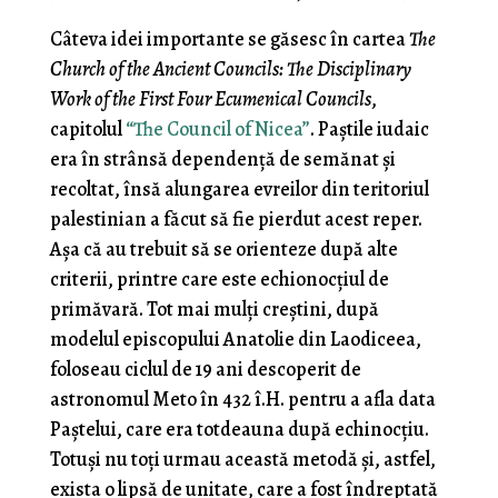
Câteva idei importante se găsesc în cartea
The
Church of the Ancient Councils: The Disciplinary
Work of the First Four Ecumenical Councils
,
capitolul
“The Council of Nicea”
. Paștile iudaic
era în strânsă dependență de semănat și
recoltat, însă alungarea evreilor din teritoriul
palestinian a făcut să fie pierdut acest reper.
Așa că au trebuit să se orienteze după alte
criterii, printre care este echionocțiul de
primăvară. Tot mai mulți creștini, după
modelul episcopului Anatolie din Laodiceea,
foloseau ciclul de 19 ani descoperit de
astronomul Meto în 432 î.H. pentru a afla data
Paștelui, care era totdeauna după echinocțiu.
Totuși nu toți urmau această metodă și, astfel,
exista o lipsă de unitate, care a fost îndreptată