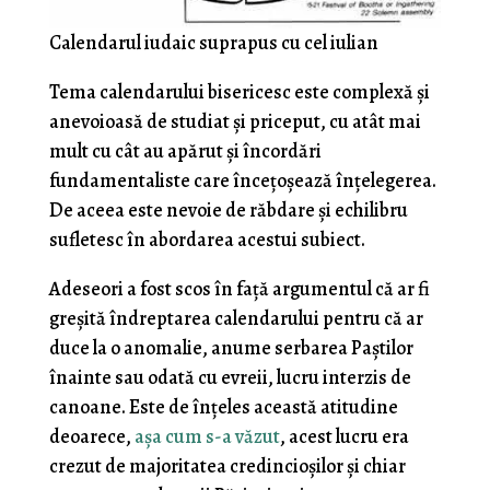
Calendarul iudaic suprapus cu cel iulian
Tema calendarului bisericesc este complexă și
anevoioasă de studiat și priceput, cu atât mai
mult cu cât au apărut și încordări
fundamentaliste care încețoșează înțelegerea.
De aceea este nevoie de răbdare și echilibru
sufletesc în abordarea acestui subiect.
Adeseori a fost scos în față argumentul că ar fi
greșită îndreptarea calendarului pentru că ar
duce la o anomalie, anume serbarea Paștilor
înainte sau odată cu evreii, lucru interzis de
canoane. Este de înțeles această atitudine
deoarece,
așa cum s-a văzut
, acest lucru era
crezut de majoritatea credincioșilor și chiar