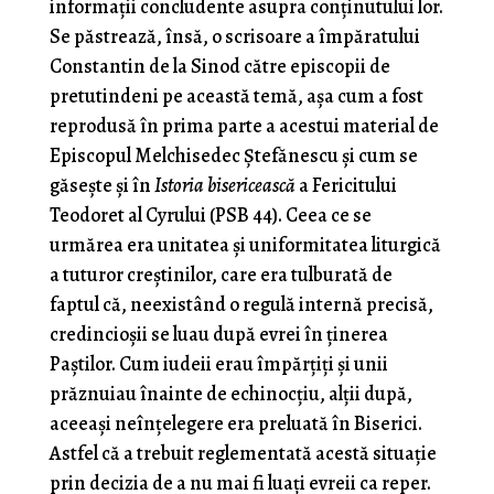
informații concludente asupra conținutului lor.
Se păstrează, însă, o scrisoare a împăratului
Constantin de la Sinod către episcopii de
pretutindeni pe această temă, așa cum a fost
reprodusă în prima parte a acestui material de
Episcopul Melchisedec Ștefănescu și cum se
găsește și în
Istoria bisericească
a Fericitului
Teodoret al Cyrului (PSB 44). Ceea ce se
urmărea era unitatea și uniformitatea liturgică
a tuturor creștinilor, care era tulburată de
faptul că, neexistând o regulă internă precisă,
credincioșii se luau după evrei în ținerea
Paștilor. Cum iudeii erau împărțiți și unii
prăznuiau înainte de echinocțiu, alții după,
aceeași neînțelegere era preluată în Biserici.
Astfel că a trebuit reglementată acestă situație
prin decizia de a nu mai fi luați evreii ca reper.