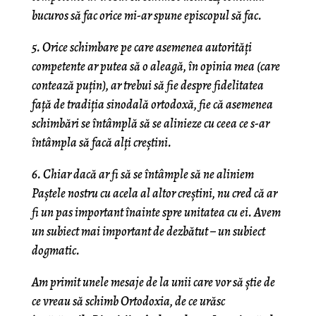
bucuros să fac orice mi-ar spune episcopul să fac.
5. Orice schimbare pe care asemenea autorități
competente ar putea să o aleagă, în opinia mea (care
contează puțin), ar trebui să fie despre fidelitatea
față de tradiția sinodală ortodoxă, fie că asemenea
schimbări se întâmplă să se alinieze cu ceea ce s-ar
întâmpla să facă alți creștini.
6. Chiar dacă ar fi să se întâmple să ne aliniem
Paștele nostru cu acela al altor creștini, nu cred că ar
fi un pas important înainte spre unitatea cu ei. Avem
un subiect mai important de dezbătut – un subiect
dogmatic.
Am primit unele mesaje de la unii care vor să știe de
ce vreau să schimb Ortodoxia, de ce urăsc