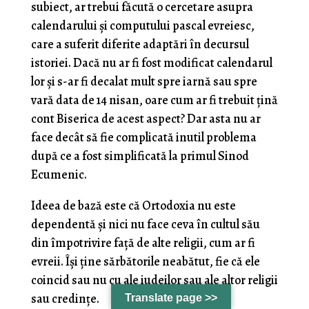
subiect, ar trebui făcută o cercetare asupra
calendarului și computului pascal evreiesc,
care a suferit diferite adaptări în decursul
istoriei. Dacă nu ar fi fost modificat calendarul
lor și s-ar fi decalat mult spre iarnă sau spre
vară data de 14 nisan, oare cum ar fi trebuit țină
cont Biserica de acest aspect? Dar asta nu ar
face decât să fie complicată inutil problema
după ce a fost simplificată la primul Sinod
Ecumenic.
Ideea de bază este că Ortodoxia nu este
dependentă și nici nu face ceva în cultul său
din împotrivire față de alte religii, cum ar fi
evreii. Își ține sărbătorile neabătut, fie că ele
coincid sau nu cu ale iudeilor sau ale altor religii
sau credințe.
Translate page >>