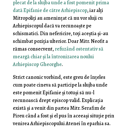
plecat de la slujba unde a fost pomenit prima
dată Epifanie de către Arhiepiscop
, iar alți
Mitropoliți au amenințat că nu vor sluji cu
Arhiepiscopul dacă va recunoaște pe
schismatici. Din nefericire, toți aceștia și-au
schimbat poziția ulterior. Doar Mitr. Neofit a
rămas consecvent,
refuzând ostentativ să
meargă chiar și la întronizarea noului
Arhiepiscop Gheorghe
.
Strict canonic vorbind, este greu de înțeles
cum poate cineva să participe la slujba unde
este pomenit Epifanie și totuși să nu-l
recunoască drept episcop valid. Explicația
există și a venit din partea Mitr. Serafim de
Pireu când a fost și el pus în aceeași situție prin
venirea Arhiepiscopului Atenei în eparhia sa.