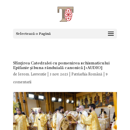
Selectează o Pagină
Sfințirea Catedralei cu pomenirea schismaticului
Epifanie și buna rânduială canonică [+AUDIO]
de
Ierom. Lavrentie
|
3 nov. 2025
|
Patriarhia Română
|
9
comentarii