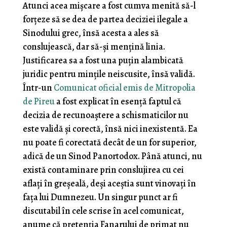
Atunci acea mișcare a fost cumva menită să-l
forțeze să se dea de partea deciziei ilegale a
Sinodului grec, însă acesta a ales să
conslujească, dar să-și mențină linia.
Justificarea sa a fost una puțin alambicată
juridic pentru mințile neiscusite, însă validă.
Într-un
Comunicat oficial emis de Mitropolia
de Pireu
a fost explicat în esență faptul că
decizia de recunoaștere a schismaticilor nu
este validă și corectă, însă nici inexistentă. Ea
nu poate fi corectată decât de un for superior,
adică de un Sinod Panortodox. Până atunci, nu
există contaminare prin conslujirea cu cei
aflați în greșeală, deși aceștia sunt vinovați în
fața lui Dumnezeu. Un singur punct ar fi
discutabil în cele scrise în acel comunicat,
anume că pretenția Fanarului de primat nu