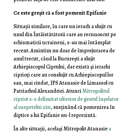
Ce este greșit că a fost pomenit Epifanie
Situații similare, în care un ierarh a slujit cu
unul din Întâistătătorii care au recunoscut pe
schismaticii ucraineni, s-au mai întâmplat
recent. Amintim nu doar de împrejurarea de
anul trecut, când la București a slujit
Arhiepiscopul Ciprului, dar există și ierarhi
ciprioți care au conslujit cu Arhiepiscopul lor
sau, mai ciudat, IPS Atanasie de Limassol cu
Patriarhul Alexandriei. Atunci
Mitropolitul
cipriot s-a delimitat ulterior de gestul înșelator
al oaspetelui său
, susținând că pomenirea în
diptice a lui Epifanie nu-l reprezintă.
În alte situații, același Mitropolit Atanasie
a