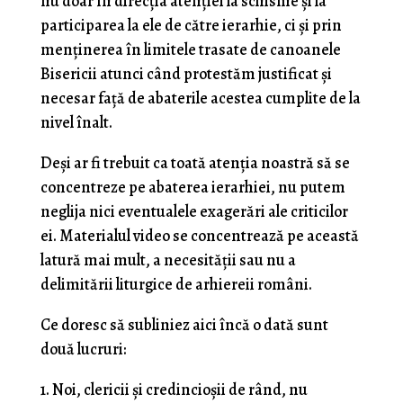
nu doar în direcția atenției la schisme și la
participarea la ele de către ierarhie, ci și prin
menținerea în limitele trasate de canoanele
Bisericii atunci când protestăm justificat și
necesar față de abaterile acestea cumplite de la
nivel înalt.
Deși ar fi trebuit ca toată atenția noastră să se
concentreze pe abaterea ierarhiei, nu putem
neglija nici eventualele exagerări ale criticilor
ei. Materialul video se concentrează pe această
latură mai mult, a necesității sau nu a
delimitării liturgice de arhiereii români.
Ce doresc să subliniez aici încă o dată sunt
două lucruri:
1. Noi, clericii și credincioșii de rând, nu