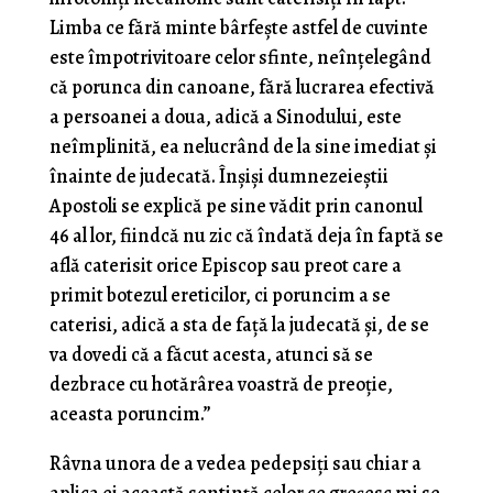
Limba ce fără minte bârfește astfel de cuvinte
este împotrivitoare celor sfinte, neînţelegând
că porunca din canoane, fără lucrarea efectivă
a persoanei a doua, adică a Sinodului, este
neîmplinită, ea nelucrând de la sine imediat şi
înainte de judecată. Înșişi dumnezeieştii
Apostoli se explică pe sine vădit prin canonul
46 al lor, fiindcă nu zic că îndată deja în faptă se
află caterisit orice Episcop sau preot care a
primit botezul ereticilor, ci poruncim a se
caterisi, adică a sta de faţă la judecată şi, de se
va dovedi că a făcut acesta, atunci să se
dezbrace cu hotărârea voastră de preoţie,
aceasta poruncim.”
Râvna unora de a vedea pedepsiți sau chiar a
aplica ei această sentință celor ce greșesc mi se