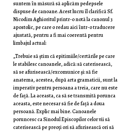
suntem în măsură să aplicăm pedepsele
dispuse de canoane. Acest lucru îl clarifică Sf.
Nicodim Aghioritul printr-o notă la canonul 3
apostolic, pe care o redau aici într-o traducere
ajustată, pentru a fi mai coerentă pentru
limbajul actual:
„Trebuie să ştim că epitimiile/certările pe care
le stabilesc canoanele, adică: să caterisească,
să se afurisească/excomunice şi: să fie
anatema, acestea, după arta gramaticii, sunt la
imperativ pentru persoana a treia, care nu este
de faţă. La aceasta, ca să se transmită porunca
aceasta, este necesar să fie de față a doua
persoană. Explic mai bine. Canoanele
poruncesc ca Sinodul Episcopilor celor vii să
caterisească pe preoţi ori să afurisească ori să