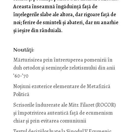
Aceasta înseamnă îngăduință față de
înțelegerile slabe ale altora, dar rigoare față de
noi; ferire de sminteli și abateri, dar nu anarhie
și ieșire din rânduială.
Noutăţi:
Mărturisirea prin întreruperea pomenirii în
duh ortodox și semințele zelotismului din anii
’60-’70
Noţiuni ezoterice elementare de Metafizică
Politică
Scrisorile îndurerate ale Mitr. Filaret (ROCOR)
și împotrivirea autentică față de ecumenism
chiar și prin evitarea comuniunii
Textul deciziilor luate la Sinodul V Ecumenic