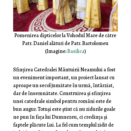
Pomenirea dipticelor la Vohodul Mare de către
Patr. Daniel alături de Patr. Bartolomeu
(Imagine:
Basilica
)
Sfințirea Catedralei Mântuirii Neamului a fost
un eveniment important, un proiect lansat cu
aproape un secol jumătate în urmă, întârziat,
dar de însemnătate. Construirea și sfințirea
unei catedrale simbol pentru români este de
bun augur. Totuși este știut că nu zidurile goale
ne pun în fața lui Dumnezeu, ci credința și
faptele plăcute Lui. La fel cum templul zidit de