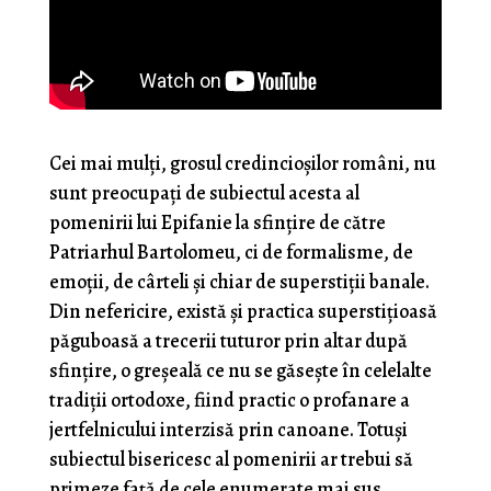
Cei mai mulți, grosul credincioșilor români, nu
sunt preocupați de subiectul acesta al
pomenirii lui Epifanie la sfințire de către
Patriarhul Bartolomeu, ci de formalisme, de
emoții, de cârteli și chiar de superstiții banale.
Din nefericire, există și practica superstițioasă
păguboasă a trecerii tuturor prin altar după
sfințire, o greșeală ce nu se găsește în celelalte
tradiții ortodoxe, fiind practic o profanare a
jertfelnicului interzisă prin canoane. Totuși
subiectul bisericesc al pomenirii ar trebui să
primeze față de cele enumerate mai sus.