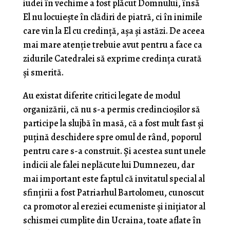
iudei în vechime a fost plăcut Domnului, însă
El nu locuiește în clădiri de piatră, ci în inimile
care vin la El cu credință, așa și astăzi. De aceea
mai mare atenție trebuie avut pentru a face ca
zidurile Catedralei să exprime credința curată
și smerită.
Au existat diferite critici legate de modul
organizării, că nu s-a permis credincioșilor să
participe la slujbă în masă, că a fost mult fast și
puțină deschidere spre omul de rând, poporul
pentru care s-a construit. Și acestea sunt unele
indicii ale falei neplăcute lui Dumnezeu, dar
mai important este faptul că invitatul special al
sfințirii a fost Patriarhul Bartolomeu, cunoscut
ca promotor al ereziei ecumeniste și inițiator al
schismei cumplite din Ucraina, toate aflate în