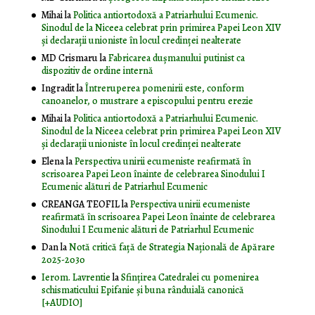
Mihai
la
Politica antiortodoxă a Patriarhului Ecumenic.
Sinodul de la Niceea celebrat prin primirea Papei Leon XIV
și declarații unioniste în locul credinței nealterate
MD Crismaru
la
Fabricarea dușmanului putinist ca
dispozitiv de ordine internă
Ingradit
la
Întreruperea pomenirii este, conform
canoanelor, o mustrare a episcopului pentru erezie
Mihai
la
Politica antiortodoxă a Patriarhului Ecumenic.
Sinodul de la Niceea celebrat prin primirea Papei Leon XIV
și declarații unioniste în locul credinței nealterate
Elena
la
Perspectiva unirii ecumeniste reafirmată în
scrisoarea Papei Leon înainte de celebrarea Sinodului I
Ecumenic alături de Patriarhul Ecumenic
CREANGA TEOFIL
la
Perspectiva unirii ecumeniste
reafirmată în scrisoarea Papei Leon înainte de celebrarea
Sinodului I Ecumenic alături de Patriarhul Ecumenic
Dan
la
Notă critică faţă de Strategia Naţională de Apărare
2025-2030
Ierom. Lavrentie
la
Sfințirea Catedralei cu pomenirea
schismaticului Epifanie și buna rânduială canonică
[+AUDIO]