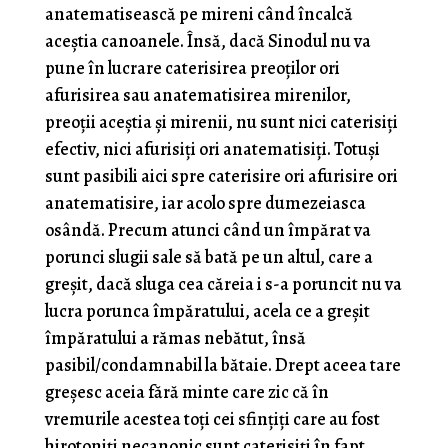
anatematisească pe mireni când încalcă
aceștia canoanele. Însă, dacă Sinodul nu va
pune în lucrare caterisirea preoţilor ori
afurisirea sau anatematisirea mirenilor,
preoţii aceştia şi mirenii, nu sunt nici caterisiţi
efectiv, nici afurisiţi ori anatematisiţi. Totuși
sunt pasibili aici spre caterisire ori afurisire ori
anatematisire, iar acolo spre dumezeiasca
osândă. Precum atunci când un împărat va
porunci slugii sale să bată pe un altul, care a
greşit, dacă sluga cea căreia i s-a poruncit nu va
lucra porunca împăratului, acela ce a greşit
împăratului a rămas nebătut, însă
pasibil/condamnabil la bătaie. Drept aceea tare
greşesc aceia fără minte care zic că în
vremurile acestea toţi cei sfinţiţi care au fost
hirotoniți necanonic sunt caterisiţi în fapt.