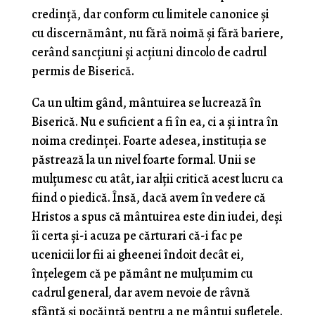
credință, dar conform cu limitele canonice și
cu discernământ, nu fără noimă și fără bariere,
cerând sancțiuni și acțiuni dincolo de cadrul
permis de Biserică.
Ca un ultim gând, mântuirea se lucrează în
Biserică. Nu e suficient a fi în ea, ci a și intra în
noima credinței. Foarte adesea, instituția se
păstrează la un nivel foarte formal. Unii se
mulțumesc cu atât, iar alții critică acest lucru ca
fiind o piedică. Însă, dacă avem în vedere că
Hristos a spus că mântuirea este din iudei, deși
îi certa și-i acuza pe cărturari că-i fac pe
ucenicii lor fii ai gheenei îndoit decât ei,
înțelegem că pe pământ ne mulțumim cu
cadrul general, dar avem nevoie de râvnă
sfântă și pocăință pentru a ne mântui sufletele.