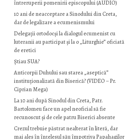
întreruperii pomenirii episcopului (AUDIO)
10 ani de neacceptare a Sinodului din Creta,
dar de legalizare a ecumenismului
Delegații ortodocși la dialogul ecumenist cu
luteranii au participat și la o „Liturghie” oficiată
de eretici
Știau SUA?
Anticorpii Duhului sau starea „aseptică”
instituționalizată din Biserică? (VIDEO – Pr.
Ciprian Mega)
La 10 ani după Sinodul din Creta, Patr.
Bartolomeu face un apel neoficial să fie
recunoscut și de cele patru Biserici absente
Crezul trebuie păstrat nealterat în literă, dar
mai ales în înțelesul său împotriva Papahagilor