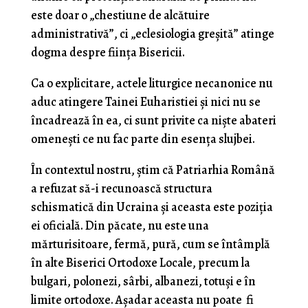
este doar o „chestiune de alcătuire
administrativă”, ci „eclesiologia greșită” atinge
dogma despre ființa Bisericii.
Ca o explicitare, actele liturgice necanonice nu
aduc atingere Tainei Euharistiei și nici nu se
încadrează în ea, ci sunt privite ca niște abateri
omenești ce nu fac parte din esența slujbei.
În contextul nostru, știm că Patriarhia Română
a refuzat să-i recunoască structura
schismatică din Ucraina și aceasta este poziția
ei oficială. Din păcate, nu este una
mărturisitoare, fermă, pură, cum se întâmplă
în alte Biserici Ortodoxe Locale, precum la
bulgari, polonezi, sârbi, albanezi, totuși e în
limite ortodoxe. Așadar aceasta nu poate fi