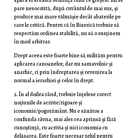
pare nesocotită, după cuvântul de mai sus, și
produce mai mare vălmășie decât abaterile pe
care le critică. Pentru că în Biserică trebuie să
respectăm ordinea stabilită, nu să o susținem
în mod arbitrar.
Drept aceea este foarte bine să milităm pentru
aplicarea canoanelor, dar nu samavolnic și
anarhic, ci prin îndreptarea și revenirea la
normal a ierarhiei și celor în drept.
2. În al doilea rând, trebuie înțelese corect
noțiunile de acrivie/rigoare și
iconomie/pogorământ. Nu e sănătos a
confunda râvna, mai ales cea aprinsă și fără
cunoștință, cu acrivia și nici iconomia cu
delăsarea. Este foarte necesar zelul pentru