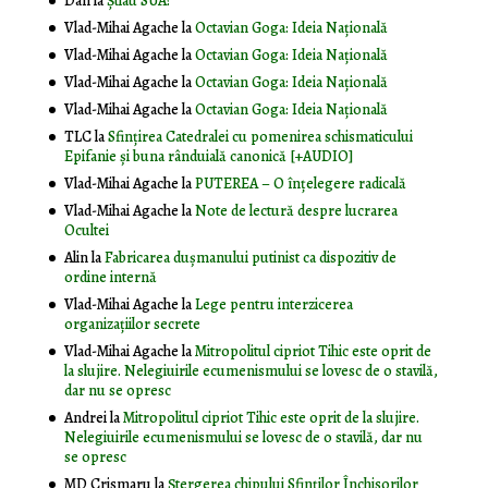
Dan
la
Știau SUA?
Vlad-Mihai Agache
la
Octavian Goga: Ideia Naţională
Vlad-Mihai Agache
la
Octavian Goga: Ideia Naţională
Vlad-Mihai Agache
la
Octavian Goga: Ideia Naţională
Vlad-Mihai Agache
la
Octavian Goga: Ideia Naţională
TLC
la
Sfințirea Catedralei cu pomenirea schismaticului
Epifanie și buna rânduială canonică [+AUDIO]
Vlad-Mihai Agache
la
PUTEREA – O înţelegere radicală
Vlad-Mihai Agache
la
Note de lectură despre lucrarea
Ocultei
Alin
la
Fabricarea dușmanului putinist ca dispozitiv de
ordine internă
Vlad-Mihai Agache
la
Lege pentru interzicerea
organizaţiilor secrete
Vlad-Mihai Agache
la
Mitropolitul cipriot Tihic este oprit de
la slujire. Nelegiuirile ecumenismului se lovesc de o stavilă,
dar nu se opresc
Andrei
la
Mitropolitul cipriot Tihic este oprit de la slujire.
Nelegiuirile ecumenismului se lovesc de o stavilă, dar nu
se opresc
MD Crismaru
la
Ştergerea chipului Sfinţilor Închisorilor