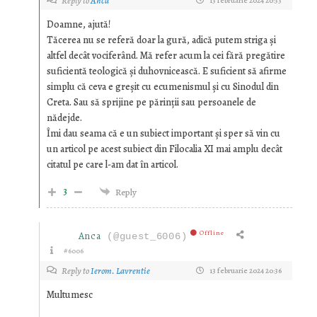
Reply to
Anca
13 februarie 2024 20:33
Doamne, ajută!
Tăcerea nu se referă doar la gură, adică putem striga și
altfel decât vociferând. Mă refer acum la cei fără pregătire
suficientă teologică și duhovnicească. E suficient să afirme
simplu că ceva e greșit cu ecumenismul și cu Sinodul din
Creta. Sau să sprijine pe părinții sau persoanele de
nădejde.
Îmi dau seama că e un subiect important și sper să vin cu
un articol pe acest subiect din Filocalia XI mai amplu decât
citatul pe care l-am dat în articol.
3
Reply
Offline
Anca
(@guest_6006)
#6006
Reply to
Ierom. Lavrentie
13 februarie 2024 20:36
Multumesc