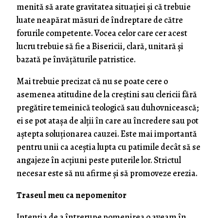
menită să arate gravitatea situației și că trebuie
luate neapărat măsuri de îndreptare de către
forurile competente. Vocea celor care cer acest
lucru trebuie să fie a Bisericii, clară, unitară și
bazată pe învățăturile patristice.
Mai trebuie precizat că nu se poate cere o
asemenea atitudine de la creștini sau clericii fără
pregătire temeinică teologică sau duhovnicească;
ei se pot atașa de alții în care au încredere sau pot
aștepta soluționarea cauzei. Este mai importantă
pentru unii ca aceștia lupta cu patimile decât să se
angajeze în acțiuni peste puterile lor. Strictul
necesar este să nu afirme și să promoveze erezia.
Traseul meu ca nepomenitor
Intenția de a întrerupe pomenirea o aveam în