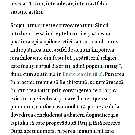
invocat. Trăim, într-adevăr, într-o astfel de
situație astăzi.
Scopul urmărit este convocarea unui Sinod
ortodox care să îndrepte lucrurile și să ceară
pocăința episcopilor eretici sau să-i condamne.
Îndreptățirea unei astfel de acțiuni împotriva
ierarhilor vine din faptul că „apărătorul religiei
este însuşi corpul Bisericii, adică poporul însuşi”,
după cum se afirmă în
Enciclica din 1848
. Punerea
în practică trebuie să fie chibzuită, să urmărească
înlăturarea răului prin convingerea celorlalți că
există un pericol real și mare. Întreruperea
pomenirii, conform canonului 15, pornește de la
dovedirea concludentă a abaterii dogmatice și a
faptului că este propovăduită fățiș și fără rezerve.
După acest demers, ruperea comuniunii este