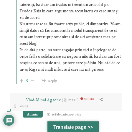
caterisiți, ba chiar am tradus în trecut un articol al pr.
Teodor Zisis în care argumenta acest lucru cu care sunt și
eu de acord.
Nu urmăresc să fiu foarte activ public, ci dimpotrivă. M-am
simțit dator să fac cunoscut la modul transparent de ce și
cum am întrerupt pomenirea și de aici activitatea mea pe
acest blog.
Pe de altă parte, nu sunt angajat prin nici o înțelegere de
orice fel la o solidarizare cu nepomenitorii, ba chiar am fost
respins constant de unii, printre care și Silviu. Nu căd de ce
m-aș băga mai mult în lucruri care nu mă privesc.
5
Reply
Offline
Vlad-Mihai Agache
(@utzu)
#6025
13
Admin
16 februarie 2024 16:53
Translate page >>