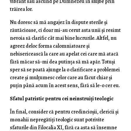
vibrant sau ascund pe Dumnezeu în slujbe prin
trăirea lor.
Nu doresc să mă angajez în dispute sterile și
răutăcioase, ci doar mi-au cerut asta unii și resimt
nevoia să clarific cât mai bine lucrurile. Altfel, nu
agreez deloc forma calomniatoare și
nebisericească la care au apelat cei care mă atacă
fără măcar să-mi dea putința să mă apăr. Totuși
sper să se poată ajunge la o clarificare a problemei
create și mulțumesc celor care au făcut chiar și
puțin până acum în acest sens, fără să le-o cer eu.
Sfatul patristic pentru cei neinstruiți teologic
În final, consider că pentru credincioșii, clericii și
monahii nepregătiți teologic sunt potrivite
sfaturile din Filocalia XI, fără ca asta să însemne