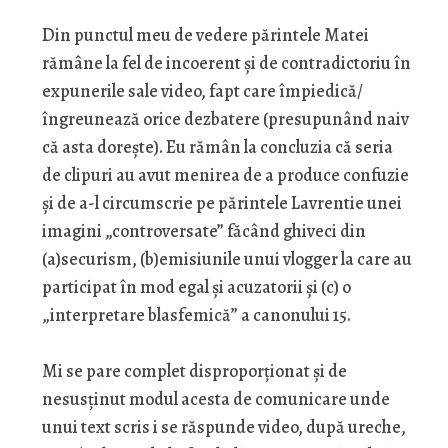
Din punctul meu de vedere părintele Matei
rămâne la fel de incoerent și de contradictoriu în
expunerile sale video, fapt care împiedică/
îngreunează orice dezbatere (presupunând naiv
că asta dorește). Eu rămân la concluzia că seria
de clipuri au avut menirea de a produce confuzie
și de a-l circumscrie pe părintele Lavrentie unei
imagini „controversate” făcând ghiveci din
(a)securism, (b)emisiunile unui vlogger la care au
participat în mod egal și acuzatorii și (c) o
„interpretare blasfemică” a canonului 15.
Mi se pare complet disproporționat și de
nesusținut modul acesta de comunicare unde
unui text scris i se răspunde video, după ureche,