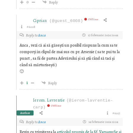
0
Reply
Offline
Ciprian
(@guest_6008)
#6008
Reply to
Anca
13 februarie 2024 20:44
Anca , vezi că ai să găsești un posibil răspuns la cum sa te
comporți in clipul de mai sus cu pr. Arsenie ( sa te pui tu la
punct , sa fii de partea Adevărului și să știi când să taci și
când să mărturisești )
🙂
1
Reply
Ierom. Lavrentie
(@ierom-lavrentie-
Offline
carp)
Author
#6015
Reply to
Anca
14 februarie 2024 12:24
Revin cu trimiterea la
articolul promis de la Sf. Varsanufie și