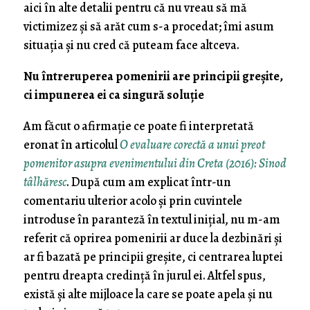
aici în alte detalii pentru că nu vreau să mă
victimizez și să arăt cum s-a procedat; îmi asum
situația și nu cred că puteam face altceva.
Nu întreruperea pomenirii are principii greșite,
ci impunerea ei ca singură soluție
Am făcut o afirmație ce poate fi interpretată
eronat în articolul
O evaluare corectă a unui preot
pomenitor asupra evenimentului din Creta (2016): Sinod
tâlhăresc
. După cum am explicat într-un
comentariu ulterior acolo și prin cuvintele
introduse în paranteză în textul inițial, nu m-am
referit că oprirea pomenirii ar duce la dezbinări și
ar fi bazată pe principii greșite, ci centrarea luptei
pentru dreapta credință în jurul ei. Altfel spus,
există și alte mijloace la care se poate apela și nu