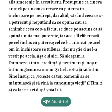
afla smerenie în acest lucru. Presu­pune că cineva
aruncă pe un om oarecare cu puterea în
închisoare pe nedrept, dar altul, văzând ceea ce s-
a petrecut şi neputând să se opună sau să
schimbe ceea ce s-a făcut, se duce pe ascuns ca să
spună unuia mai puternic, iar ace­la îl eliberează
pe cel închis cu puterea; cel ce l-a aruncat pe acel
om în închisoare se tulbură, dar nu ştie cine l-a
vestit pe acela. Aşa e şi aici. Să alergăm la
Dumnezeu întru credinţă şi pentru fraţii noştri
întru rugăciunea inimii. Şi Cel ce S-a jurat întru
Sine Însuşi că „voieşte ca toţi oamenii să se
mântuiască şi să vină la cunoştinţa vieţii” (I Tim. 2,
4) va face cu ei după voia Lui.
Alătură-te!