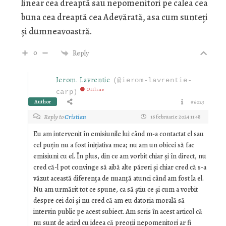
linear cea dreaptă sau nepomenitori pe calea cea
buna cea dreaptă cea Adevărată, asa cum sunteți
și dumneavoastră.
0
Reply
Ierom. Lavrentie
(@ierom-lavrentie-
Offline
carp)
Author
#6023
Reply to
Cristian
16 februarie 2024 11:48
Eu am intervenit în emisiunile lui când m-a contactat el sau
cel puțin nu a fost inițiativa mea; nu am un obicei să fac
emisiuni cu el. În plus, din ce am vorbit chiar și în direct, nu
cred că-l pot convinge să aibă alte păreri și chiar cred că s-a
văzut această diferența de nuanță atunci când am fost la el.
Nu am urmărit tot ce spune, ca să știu ce și cum a vorbit
despre cei doi și nu cred că am eu datoria morală să
intervin public pe acest subiect. Am scris în acest articol că
nu sunt de acird cu ideea că preoții nepomenitori ar fi