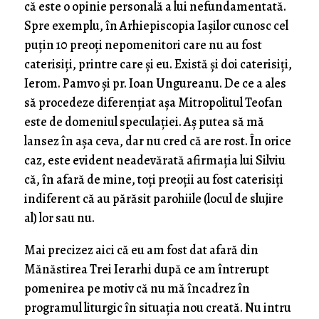
că este o opinie personală a lui nefundamentată.
Spre exemplu, în Arhiepiscopia Iașilor cunosc cel
puțin 10 preoți nepomenitori care nu au fost
caterisiți, printre care și eu. Există și doi caterisiți,
Ierom. Pamvo și pr. Ioan Ungureanu. De ce a ales
să procedeze diferențiat așa Mitropolitul Teofan
este de domeniul speculației. Aș putea să mă
lansez în așa ceva, dar nu cred că are rost. În orice
caz, este evident neadevărată afirmația lui Silviu
că, în afară de mine, toți preoții au fost caterisiți
indiferent că au părăsit parohiile (locul de slujire
al) lor sau nu.
Mai precizez aici că eu am fost dat afară din
Mănăstirea Trei Ierarhi după ce am întrerupt
pomenirea pe motiv că nu mă încadrez în
programul liturgic în situația nou creată. Nu intru