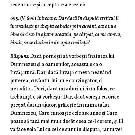
resemnare și acceptare a ereziei:
695. (V. 696)
Întrebare: Dar dacă în dispută ereticul îl
încercuieşte pe dreptcredincios prin cuvânt, oare nu e
bine să-i sar în ajutor acestuia, pe cât pot, ca nu cumva,
biruit, să se clatine în dreapta credinţă?
Răspuns:
Dacă porneşti să vorbeşti înaintea lui
Dumnezeu şi a oamenilor, aceasta e ca o
învăţătură. Dar, dacă învaţă cineva neavând
puterea, cuvântul lui nu e con­vingător, ci
neroditor. Deci, dacă nu aduci nici un folos, ce
trebuinţă e să vorbeşti? Dar, dacă voieşti cu orice
preţ să dai un ajutor, grăieşte în inima ta lui
Dumnezeu, Care cunoaşte cele ascunse şi Care
poate să facă mai mult decât ceea ce-I cerem, şi El
va face voia Lui cu cei ce sunt în dispută, iar tu vei