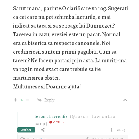
Sarut mana, parinte.O clarificare va rog. Sugerati
ca cei care nu pot schimba lucrurile, e mai
indicat sa taca si sa se roage lui Dumnezeu?
Tacerea in cazul ereziei este un pacat. Normal
era ca biserica sa respecte canoanele. Noi
credinciosii suntem primii pagubiti. Cum sa
tacem? Ne facem partasi prin asta. La muriti-ma
va rog in mod exact care trebuie sa fie
marturisirea obstei.
Multumesc si Doamne ajuta!
2
Reply
Ierom. Lavrentie
(@ierom-lavrentie-
Offline
carp)
Author
#6005