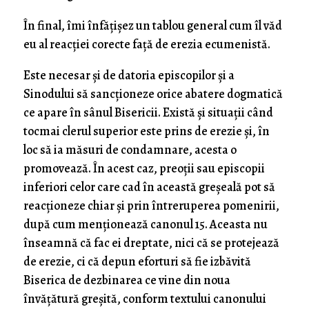
În final, îmi înfățișez un tablou general cum îl văd
eu al reacției corecte față de erezia ecumenistă.
Este necesar și de datoria episcopilor și a
Sinodului să sancționeze orice abatere dogmatică
ce apare în sânul Bisericii. Există și situații când
tocmai clerul superior este prins de erezie și, în
loc să ia măsuri de condamnare, acesta o
promovează. În acest caz, preoții sau episcopii
inferiori celor care cad în această greșeală pot să
reacționeze chiar și prin întreruperea pomenirii,
după cum menționează canonul 15. Aceasta nu
înseamnă că fac ei dreptate, nici că se protejează
de erezie, ci că depun eforturi să fie izbăvită
Biserica de dezbinarea ce vine din noua
învățătură greșită, conform textului canonului