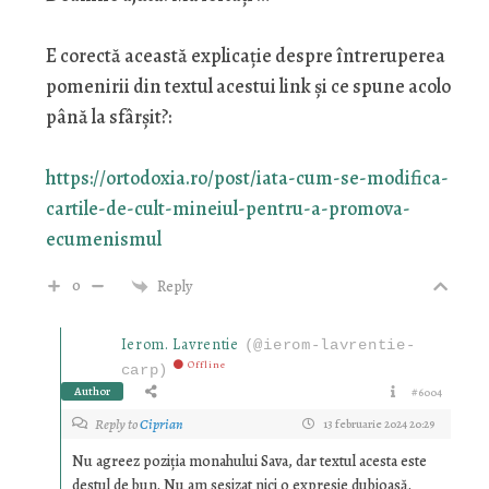
E corectă această explicație despre întreruperea
pomenirii din textul acestui link și ce spune acolo
până la sfârșit?:
https://ortodoxia.ro/post/iata-cum-se-modifica-
cartile-de-cult-mineiul-pentru-a-promova-
ecumenismul
0
Reply
Ierom. Lavrentie
(@ierom-lavrentie-
Offline
carp)
Author
#6004
Reply to
Ciprian
13 februarie 2024 20:29
Nu agreez poziția monahului Sava, dar textul acesta este
destul de bun. Nu am sesizat nici o expresie dubioasă.