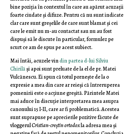
bine poziția în contextul în care au apărut acuzații
foarte ciudate și difuze. Pentru că nu sunt indicate
clar care sunt greșelile de care sunt blamat și cei
care le emit nu m-au contactat sau nu au fost
dispuși să le discute în particular, formulez pe
scurt ce am de spus pe acest subiect.
Mai întâi, acuzele vin
din partea d-lui Silviu
Chirilă
și apoi sunt preluate de la el de pr. Matei
Vulcănescu. Ei spun că totul pornește de la o
expresie a mea din care ar reieși că întreruperea
pomenirii este o acțiune greșită. Părintele Matei
mai aduce în discuție interpretarea mea asupra
canonului 15 I-II, care ar fi problematică. Acestea
sunt suprapuse pe aprecierile pozitive făcute de
vloggerul
Cristian-creștin ortodox
la adresa mea și
negative față de restul nepomenitorilor. Concluzia