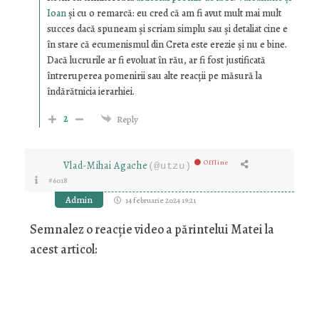
Ioan
și cu o remarcă: eu cred că am fi avut mult mai mult
succes dacă spuneam și scriam simplu sau și detaliat cine e
în stare că ecumenismul din Creta este erezie și nu e bine.
Dacă lucrurile ar fi evoluat în rău, ar fi fost justificată
întreruperea pomenirii sau alte reacții pe măsură la
îndărătnicia ierarhiei.
2
Reply
Offline
Vlad-Mihai Agache
(@utzu)
#6018
Admin
14 februarie 2024 19:21
Semnalez o reacție video a părintelui Matei la
acest articol: