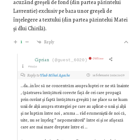
acuzând greșeli de fond (din partea părintelui
Lavrentie) exclusiv pe baza unor greșeli de
înțelegere a textului (din partea părintelui Matei
și dlui Chirilă).
1
Reply
Offline
Ciprian
(@guest_6020)
#6020
Reply to
Vlad-Mihai Agache
14 februarie 2024 20:59
…da…in loc să ne concentrăm asupra luptei ce ne stă înainte
, (păstrarea învățăturii corecte față de cei care propagă
prin cuvânt și faptă învățătura greșită ) ne place sa ne luam
unii de alții asupra strategiei pe care au aplicat-o unii și alții
și ne luptăm între noi , acuma … râd ecumeniștii de noi că,
uite, nu se înțeleg ” nepomenitorii” între ei și se afișează
care are mai mare dreptate între ei …