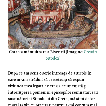
Corabia mântuitoare a Bisericii (Imagine:
Creștin
ortodox
)
După ce am scris o serie întreagă de articole în
care m-am străduit să cercetez și să expun
viziunea mea legată de erezia ecumenistă și
întreruperea pomenirii episcopilor semnatari sau
susținători ai Sinodului din Creta, mă simt dator
moral să vin cu precizări pentru a-mi contura mai