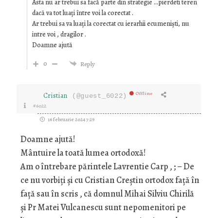
Asta nu ar trebui sa facă parte din strategie …pierdeti teren
dacă va tot luați între voi la corectat .
Ar trebui sa va luați la corectat cu ierarhii ecumeniști, nu
intre voi , dragilor .
Doamne ajută
0
Reply
Offline
Cristian
(@guest_6022)
#6022
16 februarie 2024 7:29
Doamne ajută!
Mântuire la toată lumea ortodoxă!
Am o întrebare părintele Lavrentie Carp , ; – De
ce nu vorbiți și cu Cristian Creștin ortodox față în
față sau în scris , că domnul Mihai Silviu Chirilă
și Pr Matei Vulcanescu sunt nepomenitori pe