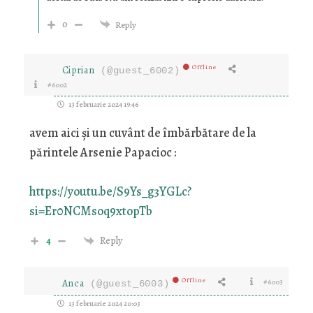
0
Reply
Offline
Ciprian
(@guest_6002)
#6002
13 februarie 2024 19:46
avem aici și un cuvânt de îmbărbătare de la
părintele Arsenie Papacioc :
https://youtu.be/S9Ys_g3YGLc?
si=Er0NCMsoq9xtopTb
4
Reply
Offline
Anca
#6003
(@guest_6003)
13 februarie 2024 20:03