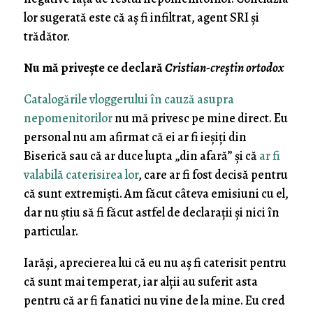
lor sugerată este că aș fi infiltrat, agent SRI și
trădător.
Nu mă privește ce declară
Cristian-creștin ortodox
Catalogările vloggerului în cauză asupra
nepomenitorilor
nu mă privesc pe mine direct. Eu
personal nu am afirmat că ei ar fi ieșiți din
Biserică sau că ar duce lupta „din afară” și că
ar fi
valabilă caterisirea lor
, care ar fi fost decisă pentru
că sunt extremiști. Am făcut câteva emisiuni cu el,
dar nu știu să fi făcut astfel de declarații și nici în
particular.
Iarăși, aprecierea lui că eu nu aș fi caterisit pentru
că sunt mai temperat, iar alții au suferit asta
pentru că ar fi fanatici nu vine de la mine. Eu cred