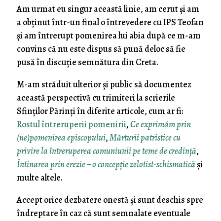
Am urmat eu singur această linie, am cerut și am
a obținut într-un final o întrevedere cu IPS Teofan
și am întrerupt pomenirea lui abia după ce m-am
convins că nu este dispus să pună deloc să fie
pusă în discuție semnătura din Creta.
M-am străduit ulterior și public să documentez
această perspectivă cu trimiteri la scrierile
Sfinților Părinți în diferite articole, cum ar fi:
Rostul întreruperii pomenirii
,
Ce exprimăm prin
(ne)pomenirea episcopului
,
Mărturii patristice cu
privire la întreruperea comuniunii pe teme de credință
,
Întinarea prin erezie – o concepție zelotist-schismatică
și
multe altele.
Accept orice dezbatere onestă și sunt deschis spre
îndreptare în caz că sunt semnalate eventuale