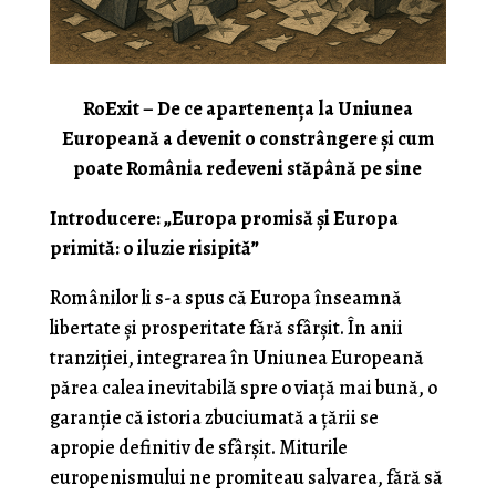
RoExit – De ce apartenența la Uniunea
Europeană a devenit o constrângere și cum
poate România redeveni stăpână pe sine
Introducere: „Europa promisă și Europa
primită: o iluzie risipită”
Românilor li s-a spus că Europa înseamnă
libertate și prosperitate fără sfârșit. În anii
tranziției, integrarea în Uniunea Europeană
părea calea inevitabilă spre o viață mai bună, o
garanție că istoria zbuciumată a țării se
apropie definitiv de sfârșit. Miturile
europenismului ne promiteau salvarea, fără să