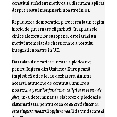
constitui
suficient motiv
ca să discutăm aplicat
despre
rostul menţinerii noastre în UE
.
Repudierea democraţiei şi trecerea la un regim
hibrid de guvernare oligarhică, în aplauzele
cinice ale forurilor europene, este iarăşi un
motiv întemeiat de chestionare a rostului
integrării noastre în UE.
Dar talazul de caricaturizare a pledoariei
pentru
Ieşirea din Uniunea Europeană
împiedică orice fel de dezbatere. Anume
această atitudine de continuă umilire a
noastră,
a proştilor fundamentalişti care se tem de
ghei
, m-a determinat să elaborez
o pledoarie
sistematizată
pentru ceea ce
eu cred sincer că
este singura noastră opţiune reală
de vindecare şi