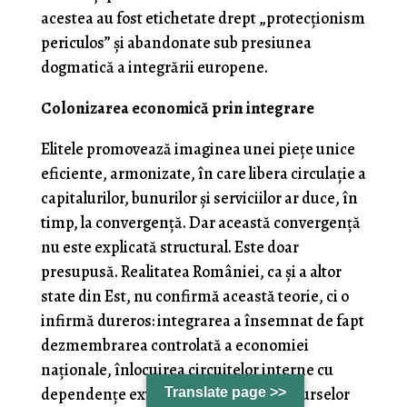
acestea au fost etichetate drept „protecționism
periculos” și abandonate sub presiunea
dogmatică a integrării europene.
Colonizarea economică prin integrare
Elitele promovează imaginea unei piețe unice
eficiente, armonizate, în care libera circulație a
capitalurilor, bunurilor și serviciilor ar duce, în
timp, la convergență. Dar această convergență
nu este explicată structural. Este doar
presupusă. Realitatea României, ca și a altor
state din Est, nu confirmă această teorie, ci o
infirmă dureros: integrarea a însemnat de fapt
dezmembrarea controlată a economiei
naționale, înlocuirea circuitelor interne cu
dependențe externe și capturarea resurselor
Translate page >>