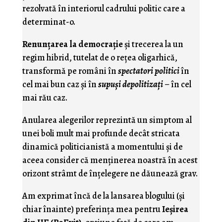
rezolvată în interiorul cadrului politic care a
determinat-o.
Renunţarea la democraţie
şi trecerea la un
regim hibrid, tutelat de o reţea oligarhică,
transformă pe români în
spectatori politici
în
cel mai bun caz şi în
supuşi depolitizaţi
– în cel
mai rău caz.
Anularea alegerilor reprezintă un simptom al
unei boli mult mai profunde decât stricata
dinamică politicianistă a momentului şi de
aceea consider că menţinerea noastră în acest
orizont strâmt de înţelegere ne dăunează grav.
Am exprimat încă de la lansarea blogului (şi
chiar înainte) preferinţa mea pentru
Ieşirea