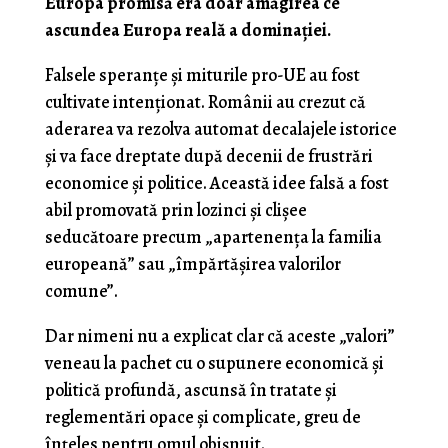
Europa promisă era doar amăgirea ce
ascundea Europa reală a dominației.
Falsele speranțe și miturile pro-UE au fost
cultivate intenţionat. Românii au crezut că
aderarea va rezolva automat decalajele istorice
și va face dreptate după decenii de frustrări
economice și politice. Această idee falsă a fost
abil promovată prin lozinci și clișee
seducătoare precum „apartenența la familia
europeană” sau „împărtășirea valorilor
comune”.
Dar nimeni nu a explicat clar că aceste „valori”
veneau la pachet cu o supunere economică și
politică profundă, ascunsă în tratate și
reglementări opace și complicate, greu de
înțeles pentru omul obișnuit.