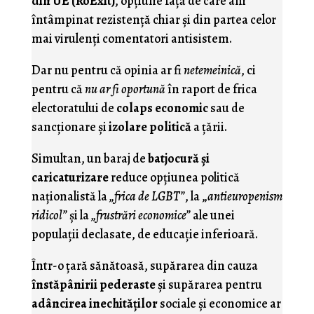
din UE (RoExit)
, opţiune faţă de care am
întâmpinat rezistenţă chiar şi din partea celor
mai virulenţi comentatori antisistem.
Dar nu pentru că opinia ar fi
netemeinică
, ci
pentru că
nu ar fi oportună
în raport de frica
electoratului de
colaps economic
sau de
sancţionare şi
izolare politică
a ţării.
Simultan, un baraj de
batjocură şi
caricaturizare
reduce opţiunea politică
naţionalistă la
„frica de LGBT”
, la „
antieuropenism
ridicol”
şi la
„frustrări economice”
ale unei
populaţii declasate, de educaţie inferioară.
Într-o ţară sănătoasă, supărarea din cauza
înstăpânirii pederaste
şi supărarea pentru
adâncirea inechităţilor
sociale şi economice ar