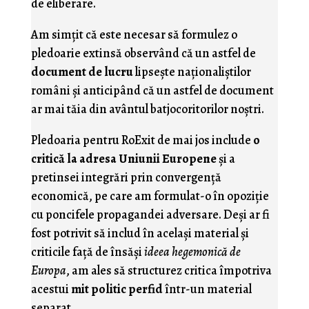
de eliberare.
Am simţit că este necesar să formulez o
pledoarie extinsă observând că un astfel de
document de lucru
lipseşte naţionaliştilor
români şi anticipând că un astfel de document
ar mai tăia din avântul batjocoritorilor noştri.
Pledoaria pentru RoExit de mai jos include
o
critică la adresa Uniunii Europene
şi a
pretinsei integrări prin convergenţă
economică, pe care am formulat-o în opoziţie
cu poncifele propagandei adversare. Deşi ar fi
fost potrivit să includ în acelaşi material şi
criticile faţă de însăşi
ideea hegemonică de
Europa
, am ales să structurez critica împotriva
acestui
mit politic perfid
într-un material
separat.