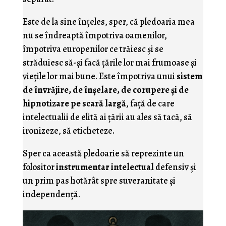
Este de la sine înţeles, sper, că pledoaria mea
nu se îndreaptă împotriva oamenilor,
împotriva europenilor ce trăiesc şi se
străduiesc să-şi facă ţările lor mai frumoase şi
vieţile lor mai bune. Este împotriva unui
sistem
de învrăjire, de înşelare, de corupere şi de
hipnotizare pe scară largă
, faţă de care
intelectualii de elită ai ţării au ales să tacă, să
ironizeze, să eticheteze.
Sper ca această pledoarie să reprezinte un
folositor
instrumentar intelectual
defensiv şi
un prim pas hotărât spre suveranitate şi
independenţă.