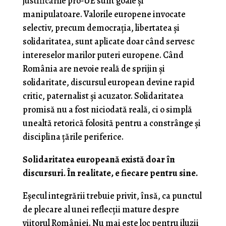
justificările pro-UE sunt goale și
manipulatoare. Valorile europene invocate
selectiv, precum democrația, libertatea și
solidaritatea, sunt aplicate doar când servesc
intereselor marilor puteri europene. Când
România are nevoie reală de sprijin și
solidaritate, discursul european devine rapid
critic, paternalist și acuzator. Solidaritatea
promisă nu a fost niciodată reală, ci o simplă
unealtă retorică folosită pentru a constrânge și
disciplina țările periferice.
Solidaritatea europeană există doar în
discursuri. În realitate, e fiecare pentru sine.
Eșecul integrării trebuie privit, însă, ca punctul
de plecare al unei reflecții mature despre
viitorul României. Nu mai este loc pentru iluzii