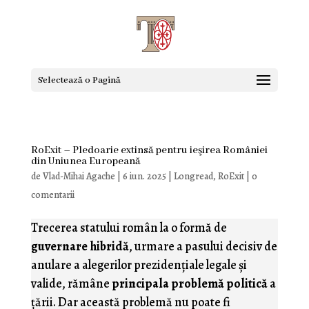
Selectează o Pagină
RoExit – Pledoarie extinsă pentru ieşirea României
din Uniunea Europeană
de
Vlad-Mihai Agache
|
6 iun. 2025
|
Longread
,
RoExit
|
0
comentarii
Trecerea statului român la o formă de
guvernare hibridă
, urmare a pasului decisiv de
anulare a alegerilor prezidenţiale legale şi
valide, rămâne
principala problemă politică
a
ţării. Dar această problemă nu poate fi