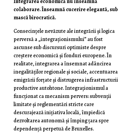
Integrarea economică nu înseamnă
colaborare. Înseamnă cucerire elegantă, sub
mască birocratică.
Consecințele nevăzute ale integrării și logica
perversă a „integraționismului” au fost
ascunse sub discursuri optimiste despre
creștere economică și fonduri europene. În
realitate, integrarea a însemnat adâncirea
inegalităților regionale și sociale, accentuarea
emigrării forțate și distrugerea infrastructurii
productive autohtone. Integraționismul a
funcționat ca mecanism pervers: subvenții
limitate și reglementări stricte care
descurajează inițiativa locală, împiedică
dezvoltarea autonomă și împing țara spre
dependență perpetuă de Bruxelles.