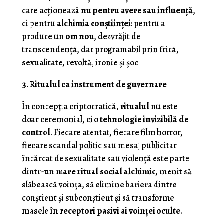
care acționează
nu pentru avere sau influență
,
ci pentru
alchimia conștiinței
: pentru a
produce un
om nou
, dezvrăjit de
transcendență, dar programabil prin frică,
sexualitate, revoltă, ironie și șoc.
3. Ritualul ca instrument de guvernare
În concepția criptocratică,
ritualul
nu este
doar ceremonial, ci o
tehnologie invizibilă de
control
. Fiecare atentat, fiecare film horror,
fiecare scandal politic sau mesaj publicitar
încărcat de sexualitate sau violență este parte
dintr-un
mare ritual social alchimic
, menit să
slăbească voința, să elimine bariera dintre
conștient și subconștient și să transforme
masele în
receptori pasivi ai voinței oculte
.