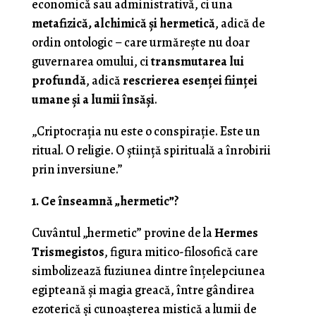
economică sau administrativă, ci una
metafizică, alchimică și hermetică
, adică de
ordin ontologic – care urmărește nu doar
guvernarea omului, ci
transmutarea lui
profundă
, adică
rescrierea esenței ființei
umane și a lumii însăși
.
„Criptocrația nu este o conspirație. Este un
ritual. O religie. O știință spirituală a înrobirii
prin inversiune.”
1. Ce înseamnă „hermetic”?
Cuvântul „hermetic” provine de la
Hermes
Trismegistos
, figura mitico-filosofică care
simbolizează fuziunea dintre înțelepciunea
egipteană și magia greacă, între gândirea
ezoterică și cunoașterea mistică a lumii de