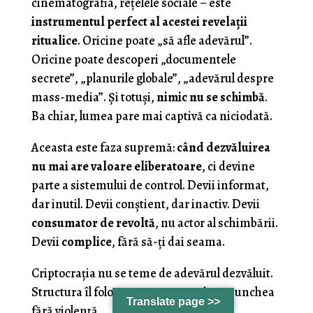
cinematografia, rețelele sociale – este
instrumentul perfect al acestei revelații
ritualice
. Oricine poate „să afle adevărul”.
Oricine poate descoperi „documentele
secrete”, „planurile globale”, „adevărul despre
mass-media”. Și totuși,
nimic nu se schimbă
.
Ba chiar, lumea pare mai captivă ca niciodată.
Aceasta este faza supremă:
când dezvăluirea
nu mai are valoare eliberatoare
, ci devine
parte a sistemului de control. Devii informat,
dar inutil. Devii conștient, dar inactiv. Devii
consumator de revoltă
, nu actor al schimbării.
Devii
complice
, fără să-ți dai seama.
Criptocrația nu se teme de adevărul dezvăluit.
Structura îl folosește pentru a te îngenunchea
Translate page >>
fără violență.