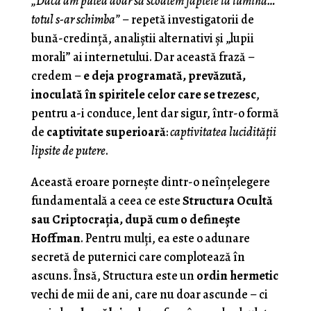
„Dacă am putea doar să scoatem faptele la lumină…
totul s-ar schimba”
– repetă investigatorii de
bună-credință, analiștii alternativi și „lupii
morali” ai internetului. Dar această frază –
credem –
e deja programată, prevăzută,
inoculată în spiritele celor care se trezesc
,
pentru a-i conduce, lent dar sigur, într-o formă
de
captivitate superioară
:
captivitatea lucidității
lipsite de putere
.
Această eroare pornește dintr-o neînțelegere
fundamentală a ceea ce este
Structura Ocultă
sau Criptocraţia, după cum o defineşte
Hoffman
. Pentru mulți, ea este o adunare
secretă de puternici care complotează în
ascuns. Însă, Structura este un
ordin hermetic
vechi de mii de ani, care nu doar ascunde – ci