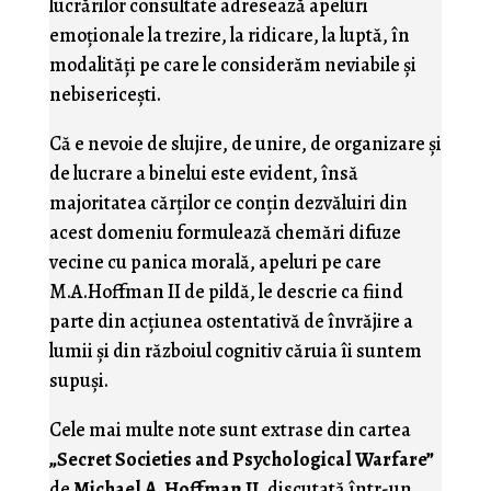
lucrărilor consultate adresează apeluri
emoţionale la trezire, la ridicare, la luptă, în
modalităţi pe care le considerăm neviabile şi
nebisericeşti.
Că e nevoie de slujire, de unire, de organizare şi
de lucrare a binelui este evident, însă
majoritatea cărţilor ce conţin dezvăluiri din
acest domeniu formulează chemări difuze
vecine cu panica morală, apeluri pe care
M.A.Hoffman II de pildă, le descrie ca fiind
parte din acţiunea ostentativă de învrăjire a
lumii şi din războiul cognitiv căruia îi suntem
supuşi.
Cele mai multe note sunt extrase din cartea
„Secret Societies and Psychological Warfare”
de
Michael A. Hoffman II
, discutată într-un