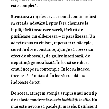
este completă.
Structura
a înțeles ceva ce omul comun refuză
să creadă:
adevărul, spus fără chemare la
luptă, fără încadrare sacră, fără rit de
purificare, nu eliberează – ci paralizează.
Un
adevăr spus cu cinism, repetat fără nădejde,
servit în doze constante, ajunge să creeze
un
efect de oboseală, de golire interioară, de
neputință generalizată
. În loc să se ridice,
omul începe să contemple. În loc să judece,
începe să bănuiască. În loc să creadă – se
îndoiește de tot.
De aceea, atragem atenția asupra
unui nou tip
de sclavie modernă
:
sclavia lucidității inutile
. Nu
mai este nevoie să păcălești masele. E suficient