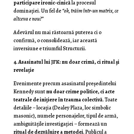
participare ironic-cinică
la procesul
dominației. Un fel de
“ok, trăim într-un matrix, ce
altceva e nou?”
Adevărul nu mai răstoarnă puterea ci o
confirmă, o consolidează, iar această
inversiune e triumful Structurii.
4. Asasinatul lui JFK: nu doar crimă, ci ritual și
revelație
Evenimente precum asasinatul președintelui
Kennedy sunt
nu doar crime politice, ci acte
teatrale de inițiere în trauma colectivă
. Toate
detaliile – locația (Dealey Plaza, loc simbolic
masonic), numele personajelor, tipul de armă,
ambiguitățile investigației – formează un
ritual de dezvăluire a metodei
. Publicul a