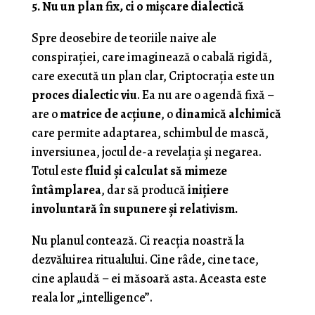
5. Nu un plan fix, ci o mișcare dialectică
Spre deosebire de teoriile naive ale
conspirației, care imaginează o cabală rigidă,
care execută un plan clar, Criptocrația este un
proces dialectic viu
. Ea nu are o agendă fixă –
are o
matrice de acțiune
, o
dinamică alchimică
care permite adaptarea, schimbul de mască,
inversiunea, jocul de-a revelația și negarea.
Totul este
fluid și calculat să mimeze
întâmplarea
, dar să producă
inițiere
involuntară în supunere și relativism.
Nu planul contează. Ci reacția noastră la
dezvăluirea ritualului. Cine râde, cine tace,
cine aplaudă – ei măsoară asta. Aceasta este
reala lor „intelligence”.