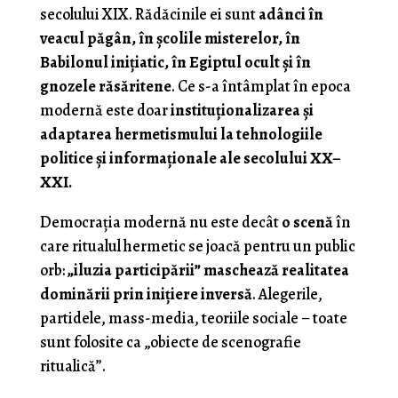
secolului XIX. Rădăcinile ei sunt
adânci în
veacul păgân, în școlile misterelor, în
Babilonul inițiatic, în Egiptul ocult și în
gnozele răsăritene
. Ce s-a întâmplat în epoca
modernă este doar
instituționalizarea și
adaptarea hermetismului la tehnologiile
politice și informaționale ale secolului XX–
XXI.
Democrația modernă nu este decât
o scenă
în
care ritualul hermetic se joacă pentru un public
orb:
„iluzia participării” maschează realitatea
dominării prin inițiere inversă
. Alegerile,
partidele, mass-media, teoriile sociale – toate
sunt folosite ca „obiecte de scenografie
ritualică”.