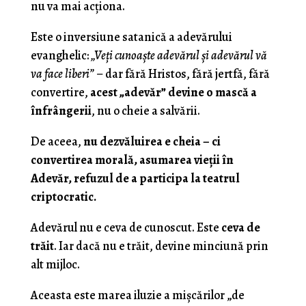
nu va mai acționa.
Este o inversiune satanică a adevărului
evanghelic:
„Veți cunoaște adevărul și adevărul vă
va face liberi”
– dar fără Hristos, fără jertfă, fără
convertire,
acest „adevăr” devine o mască a
înfrângerii
, nu o cheie a salvării.
De aceea,
nu dezvăluirea e cheia – ci
convertirea morală, asumarea vieții în
Adevăr, refuzul de a participa la teatrul
criptocratic.
Adevărul nu e ceva de cunoscut. Este
ceva de
trăit
. Iar dacă nu e trăit, devine minciună prin
alt mijloc.
Aceasta este marea iluzie a mișcărilor „de