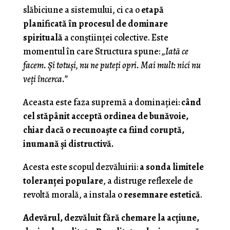
slăbiciune a sistemului, ci ca o
etapă
planificată în procesul de dominare
spirituală
a conștiinței colective. Este
momentul în care Structura spune:
„Iată ce
facem. Și totuși, nu ne puteți opri. Mai mult: nici nu
veți încerca.”
Aceasta este faza supremă a dominației:
când
cel stăpânit acceptă ordinea de bunăvoie,
chiar dacă o recunoaște ca fiind coruptă,
inumană și distructivă.
Acesta este scopul dezvăluirii:
a sonda limitele
toleranței populare
, a distruge reflexele de
revoltă morală, a instala o
resemnare estetică
.
Adevărul, dezvăluit fără chemare la acțiune,