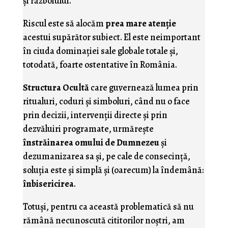
şi războiului.
Riscul este să alocăm
prea mare atenţie
acestui supărător subiect. El este neimportant
în ciuda dominaţiei sale globale totale şi,
totodată, foarte ostentative în România.
Structura Ocultă
care guvernează lumea prin
ritualuri, coduri şi simboluri, când nu o face
prin decizii, intervenţii directe şi prin
dezvăluiri programate, urmăreşte
înstrăinarea omului de Dumnezeu
şi
dezumanizarea sa şi, pe cale de consecinţă,
soluţia este şi simplă şi (oarecum) la îndemână:
înbisericirea
.
Totuşi, pentru ca această problematică să nu
rămână necunoscută cititorilor noştri, am