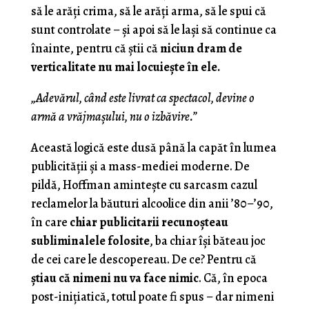
să le arăți crima, să le arăți arma, să le spui că
sunt controlate – și apoi să le lași să continue ca
înainte, pentru că știi că
niciun dram de
verticalitate nu mai locuiește în ele.
„Adevărul, când este livrat ca spectacol, devine o
armă a vrăjmașului, nu o izbăvire.”
Această logică este dusă până la capăt în lumea
publicității și a mass-mediei moderne. De
pildă, Hoffman amintește cu sarcasm cazul
reclamelor la băuturi alcoolice din anii ’80–’90,
în care
chiar publicitarii recunoșteau
subliminalele folosite
, ba chiar își băteau joc
de cei care le descopereau. De ce? Pentru că
știau că nimeni nu va face nimic
. Că, în epoca
post-inițiatică, totul poate fi spus – dar nimeni