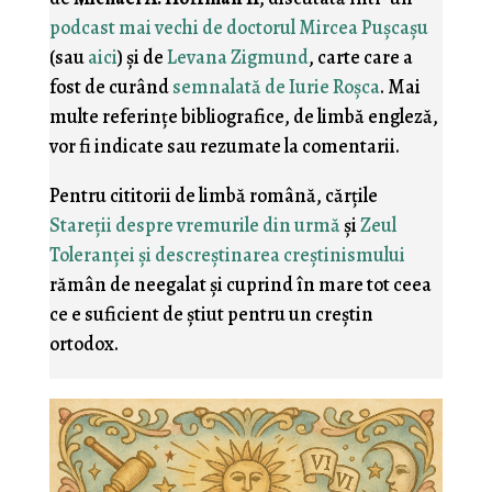
podcast mai vechi de doctorul Mircea Puşcaşu
(sau
aici
) şi de
Levana Zigmund
, carte care a
fost de curând
semnalată de Iurie Roşca
. Mai
multe referinţe bibliografice, de limbă engleză,
vor fi indicate sau rezumate la comentarii.
Pentru cititorii de limbă română, cărţile
Stareţii despre vremurile din urmă
şi
Zeul
Toleranţei şi descreştinarea creştinismului
rămân de neegalat şi cuprind în mare tot ceea
ce e suficient de ştiut pentru un creştin
ortodox.