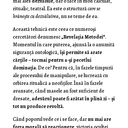
mai ales
dezvăluie
, dar o face în mod calculat,
ritualic, teatral. Ea este o structură
care se
hrănește cu dezvăluirea
, nu se teme de ea.
Această tehnică este ceea ce numeroşi
cercetători denumesc
„Revelația Metodei”
.
Momentul în care puterea, ajunsă la o anumită
siguranță ontologică,
își permite să arate
cărțile – tocmai pentru a-și pecetlui
dominația
. De ce? Pentru că, în fazele timpurii
ale procesului de manipulare, se lucrează cu
orbirea ritualică a neofiților. Însă în fazele
avansate, când masele au fost suficient de
dresate,
adevărul poate fi arătat în plină zi – și
tot nu produce revoltă.
Când poporul vede ce i se face, dar
nu mai are
forța morală să reacționeze
, victoria ocultei