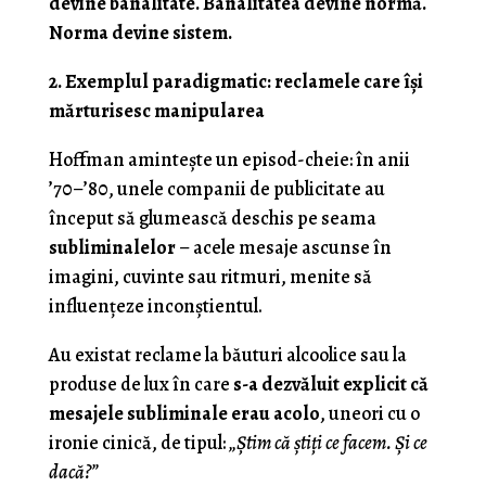
devine banalitate. Banalitatea devine normă.
Norma devine sistem.
2. Exemplul paradigmatic: reclamele care își
mărturisesc manipularea
Hoffman amintește un episod-cheie: în anii
’70–’80, unele companii de publicitate au
început să glumească deschis pe seama
subliminalelor
– acele mesaje ascunse în
imagini, cuvinte sau ritmuri, menite să
influențeze inconștientul.
Au existat reclame la băuturi alcoolice sau la
produse de lux în care
s-a dezvăluit explicit că
mesajele subliminale erau acolo
, uneori cu o
ironie cinică, de tipul:
„Știm că știți ce facem. Și ce
dacă?”