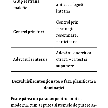
Grup restrâns,
antic, cu logică
malefic
internă
Control prin
fascinație,
Control prin frică
resemnare,
participare
Adevărul e servit ca
Adevărul e interzis
otravă – ca test și
supunere
Dezvăluirile intenţionate: o fază planificată a
dominației
Poate părea un paradox pentru mintea
modernă: cum ar putea sistemele de putere să-