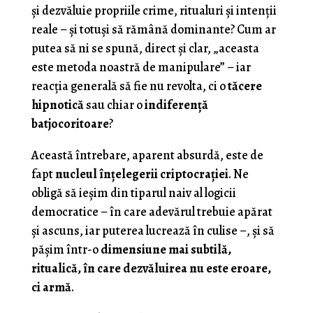
și dezvăluie propriile crime, ritualuri și intenții
reale – și totuși să rămână dominante? Cum ar
putea să ni se spună, direct și clar, „aceasta
este metoda noastră de manipulare” – iar
reacția generală să fie nu revolta, ci o
tăcere
hipnotică
sau chiar o
indiferență
batjocoritoare
?
Această întrebare, aparent absurdă, este de
fapt
nucleul înțelegerii criptocrației
. Ne
obligă să ieșim din tiparul naiv al logicii
democratice – în care adevărul trebuie apărat
și ascuns, iar puterea lucrează în culise –, și să
pășim într-o
dimensiune mai subtilă,
ritualică, în care dezvăluirea nu este eroare,
ci armă
.