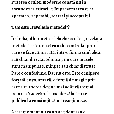
Puterea ocultei moderne constă nu în
ascunderea crimei, ci în prezentarea ei ca
spectacol repetabil, teatral și acceptabil.
1. Ce este „revelația metodei”?
În limbajul hermetic al elitelor oculte, „revelația
metodei” este un
act ritualic controlat
prin
care se face cunoscută, într-o formă simbolică
sau chiar directă, tehnica prin care masele
sunt manipulate, mințite sau chiar distruse.
Pare o confesiune. Dar nu este. Este
o inițiere
forțată, involuntară
, o formă de magie prin
care supunerea devine mai adâncă tocmai
pentru că adevărul a fost dezvăluit –
iar
publicul a consimțit să nu reacționeze.
Acest moment nu ca un accident sau o