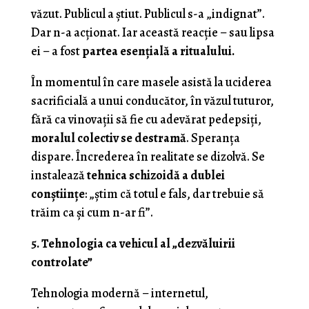
văzut. Publicul a știut. Publicul s-a „indignat”.
Dar n-a acționat. Iar această reacție – sau lipsa
ei – a fost
partea esențială a ritualului.
În momentul în care masele asistă la uciderea
sacrificială a unui conducător, în văzul tuturor,
fără ca vinovații să fie cu adevărat pedepsiți,
moralul colectiv se destramă
. Speranța
dispare. Încrederea în realitate se dizolvă. Se
instalează
tehnica schizoidă a dublei
conștiințe
: „știm că totul e fals, dar trebuie să
trăim ca și cum n-ar fi”.
5. Tehnologia ca vehicul al „dezvăluirii
controlate”
Tehnologia modernă – internetul,