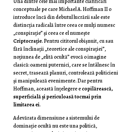
Una dintre cele mai importante clarificări
conceptuale pe care Michael A. Hoffman II o
introduce încă din debutul lucrării sale este
distincția radicală între ceea ce mulți numesc
„conspirație” și ceea ce el numește
Criptocrație
. Pentru cititorul obișnuit, cu sau
fără înclinații „teoretice ale conspirației”,
noțiunea de „elită ocultă” evocă o imagine
clasică: oameni puternici, care se întâlnesc în
secret, trasează planuri, controlează politicieni
și manipulează evenimente. Dar pentru
Hoffman, această înțelegere e
copilărească,
superficială și periculoasă tocmai prin
limitarea ei
.
Adevărata dimensiune a sistemului de
dominație ocultă nu este una politică,