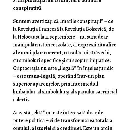
2. Criptocrația: un Ordin, nu o adunare
conspirativă
Suntem avertizaţi că „marile conspirații” – de
la Revoluția Franceză la Revoluția Bolșevică, de
la Holocaust la 11 septembrie – nu sunt doar
manipulări istorice izolate, ci
expresii ritualice
ale unui plan coerent
, cu rădăcini străvechi,
cu simboluri specifice și cu scopuri inițiatice.
Criptocrația nu este „ilegală” în înțeles juridic
– este
trans-legală
, operând într-un plan
superior aparențelor, prin intermediul
limbajului, al simbolului și al spațiului sacrificial
colectiv.
Această „elită” nu este interesată doar de
putere politică – ci de
transformarea totală a
omului, a istoriei și a credinței
. Este un ordin