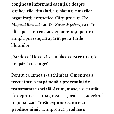
conțineau informații esențiale despre
simbolurile, ritualurile și planurile marilor
organizații hermetice. Cărți precum
The
Magical Revival
sau
The Sirius Mystery
, care în
alte epoci ar fi costat vieți omenești pentru
simpla posesie, au apărut pe rafturile
librăriilor.
Dar de ce? De ce să se publice ceea ce înainte
era păzit cu sânge?
Pentru că lumea s-a schimbat. Omenirea a
trecut într-o
etapă nouă a procesului de
transmutare socială
. Acum, masele sunt atât
de deprinse cu imaginea, cu șocul, cu „adevărul
ficționalizat”, încât
expunerea nu mai
produce nimic.
Dimpotrivă: produce o