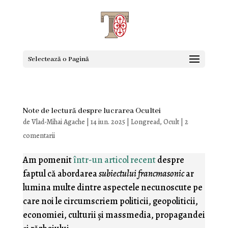
Selectează o Pagină
Note de lectură despre lucrarea Ocultei
de
Vlad-Mihai Agache
|
14 iun. 2025
|
Longread
,
Ocult
|
2
comentarii
Am pomenit
într-un articol recent
despre
faptul că abordarea
subiectului francmasonic
ar
lumina multe dintre aspectele necunoscute pe
care noi le circumscriem politicii, geopoliticii,
economiei, culturii şi massmedia, propagandei