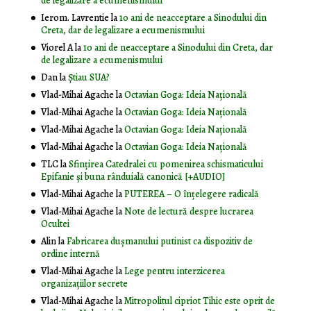
de legalizare a ecumenismului
Ierom. Lavrentie
la
10 ani de neacceptare a Sinodului din
Creta, dar de legalizare a ecumenismului
Viorel A
la
10 ani de neacceptare a Sinodului din Creta, dar
de legalizare a ecumenismului
Dan
la
Știau SUA?
Vlad-Mihai Agache
la
Octavian Goga: Ideia Naţională
Vlad-Mihai Agache
la
Octavian Goga: Ideia Naţională
Vlad-Mihai Agache
la
Octavian Goga: Ideia Naţională
Vlad-Mihai Agache
la
Octavian Goga: Ideia Naţională
TLC
la
Sfințirea Catedralei cu pomenirea schismaticului
Epifanie și buna rânduială canonică [+AUDIO]
Vlad-Mihai Agache
la
PUTEREA – O înţelegere radicală
Vlad-Mihai Agache
la
Note de lectură despre lucrarea
Ocultei
Alin
la
Fabricarea dușmanului putinist ca dispozitiv de
ordine internă
Vlad-Mihai Agache
la
Lege pentru interzicerea
organizaţiilor secrete
Vlad-Mihai Agache
la
Mitropolitul cipriot Tihic este oprit de