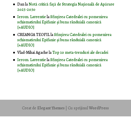
Dan
la
Notă critică faţă de Strategia Naţională de Apărare
2025-2030
Ierom. Lavrentie
la
Sfințirea Catedralei cu pomenirea
schismaticului Epifanie și buna rânduială canonică
[+AUDIO]
CREANGA TEOFIL
la
Sfințirea Catedralei cu pomenirea
schismaticului Epifanie și buna rânduială canonică
[+AUDIO]
Vlad-Mihai Agache
la
Top 10 meta-trenduri ale decadei
Ierom. Lavrentie
la
Sfințirea Catedralei cu pomenirea
schismaticului Epifanie și buna rânduială canonică
[+AUDIO]
Creat de
Elegant Themes
| Cu sprijinul
WordPress