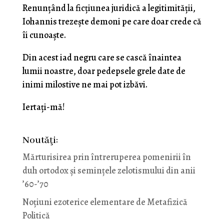
Renunțând la ficțiunea juridică a legitimității,
Iohannis trezește demoni pe care doar crede că
îi cunoaște.
Din acest iad negru care se cască înaintea
lumii noastre, doar pedepsele grele date de
inimi milostive ne mai pot izbăvi.
Iertați-mă!
Noutăţi:
Mărturisirea prin întreruperea pomenirii în
duh ortodox și semințele zelotismului din anii
’60-’70
Noţiuni ezoterice elementare de Metafizică
Politică