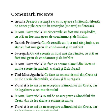
Comentarii recente
viscu
la
Dreapta credință e o cunoaștere sănătoasă, diferită
de concepțiile care țin în amorțire (moarte) sufletească
Ierom. Lavrentie
la
Cu cât ereziile au fost mai răspândite,
cu atât au fost mai greu de condamnat și de înfrânt
Daniela Proinov
la
Cu cât ereziile au fost mai răspândite, cu
atât au fost mai greu de condamnat și de înfrânt
Lucreția
la
Cu cât ereziile au fost mai răspândite, cu atât au
fost mai greu de condamnat și de înfrânt
Ierom. Lavrentie
la
Ce face ca ecumenismul din Creta să
nu fie erezie discutabilă, ci clară și fără tăgadă
Vlad-Mihai Agache
la
Ce face ca ecumenismul din Creta să
nu fie erezie discutabilă, ci clară și fără tăgadă
Viorel A
la
10 ani de neacceptare a Sinodului din Creta, dar
de legalizare a ecumenismului
Ierom. Lavrentie
la
10 ani de neacceptare a Sinodului din
Creta, dar de legalizare a ecumenismului
Viorel A
la
10 ani de neacceptare a Sinodului din Creta, dar