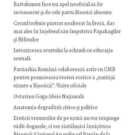
Bartolomeu face un apel neoficial să fie
recunoscut și de cele patru Biserici absente
Crezul trebuie păstrat nealterat în literă, dar
mai ales în înțelesul său împotriva Papahagilor
și Nifonilor
Interzicerea avortului la schimb cu educaţia
sexuală
Patriarhia Română colaborează activ cu CMB
pentru promovarea teoriei eretice a „unității
văzute a Bisericii”. Vizite oficiale
Octavian Goga: Ideia Naţională
Anatomia degradării civice și politice
Ereticii vremurilor de pe urmă nu vor respinge
vădit dogmele, ci vor răstălmăci învățătura
Bisericii (Cuviosul Anatolie cel Bătrân de la