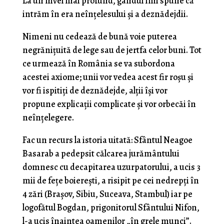
La un nivel mai profund, gândul îmi spune că
intrăm în era neînțelesului și a deznădejdii.
Nimeni nu cedează de bună voie puterea
negrănițuită de lege sau de jertfa celor buni. Tot
ce urmează în România se va subordona
acestei axiome; unii vor vedea acest fir roșu și
vor fi ispitiți de deznădejde, alții își vor
propune explicații complicate și vor orbecăi în
neînțelegere.
Fac un recurs la istoria uitată: Sfântul Neagoe
Basarab a pedepsit călcarea jurământului
domnesc cu decapitarea uzurpatorului, a ucis 3
mii de fețe boierești, a risipit pe cei nedrepți în
4 zări (Brașov, Sibiu, Suceava, Stambul) iar pe
logofătul Bogdan, prigonitorul Sfântului Nifon,
l-a ucis înaintea oamenilor „în grele munci”.