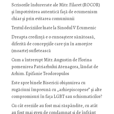
Scrisorile îndurerate ale Mitr. Filaret (ROCOR)
și împotrivirea autentică față de ecumenism
chiar și prin evitarea comuniunii
Textul deciziilor luate la Sinodul V Ecumenic
Dreapta credință e o cunoaștere sănătoasă,
diferită de concepțiile care țin în amorțire
(moarte) sufletească
Cum a întrerupt Mitr. Augustin de Florina
pomenirea Patriarhului Atenagora, lăudat de
Arhim. Epifanie Teodoropulos
Este spre binele Bisericii obișnuirea cu
rugăciuni împreună cu „arhiepiscopese” și alte
compromisuri în fața LGBT sau schismaticilor?
Cu cât ereziile au fost mai răspândite, cu atât
au fost mai greu de condamnat și de înfrânt