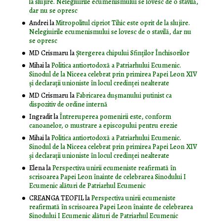
la slujire. Nelegiuirile ecumenismului se lovesc de o stavilă,
dar nu se opresc
Andrei
la
Mitropolitul cipriot Tihic este oprit de la slujire.
Nelegiuirile ecumenismului se lovesc de o stavilă, dar nu
se opresc
MD Crismaru
la
Ştergerea chipului Sfinţilor Închisorilor
Mihai
la
Politica antiortodoxă a Patriarhului Ecumenic.
Sinodul de la Niceea celebrat prin primirea Papei Leon XIV
și declarații unioniste în locul credinței nealterate
MD Crismaru
la
Fabricarea dușmanului putinist ca
dispozitiv de ordine internă
Ingradit
la
Întreruperea pomenirii este, conform
canoanelor, o mustrare a episcopului pentru erezie
Mihai
la
Politica antiortodoxă a Patriarhului Ecumenic.
Sinodul de la Niceea celebrat prin primirea Papei Leon XIV
și declarații unioniste în locul credinței nealterate
Elena
la
Perspectiva unirii ecumeniste reafirmată în
scrisoarea Papei Leon înainte de celebrarea Sinodului I
Ecumenic alături de Patriarhul Ecumenic
CREANGA TEOFIL
la
Perspectiva unirii ecumeniste
reafirmată în scrisoarea Papei Leon înainte de celebrarea
Sinodului I Ecumenic alături de Patriarhul Ecumenic