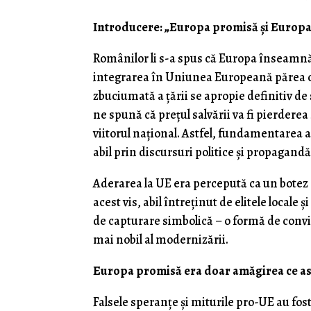
Introducere: „Europa promisă și Europa p
Românilor li s-a spus că Europa înseamnă li
integrarea în Uniunea Europeană părea cal
zbuciumată a țării se apropie definitiv de
ne spună că prețul salvării va fi pierdere
viitorul național. Astfel, fundamentarea ad
abil prin discursuri politice și propaga
Aderarea la UE era percepută ca un botez al 
acest vis, abil întreținut de elitele locale
de capturare simbolică – o formă de convi
mai nobil al modernizării.
Europa promisă era doar amăgirea ce as
Falsele speranțe și miturile pro-UE au fos