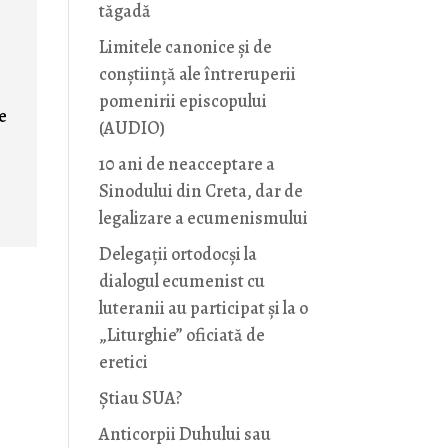
tăgadă
Limitele canonice și de
conștiință ale întreruperii
pomenirii episcopului
de
(AUDIO)
10 ani de neacceptare a
s
Sinodului din Creta, dar de
legalizare a ecumenismului
Delegații ortodocși la
dialogul ecumenist cu
luteranii au participat și la o
„Liturghie” oficiată de
eretici
Știau SUA?
Anticorpii Duhului sau