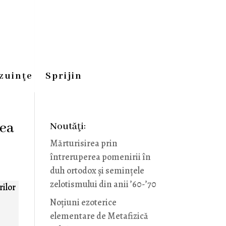
zuinţe
Sprijin
nea
Noutăţi:
Mărturisirea prin
întreruperea pomenirii în
duh ortodox și semințele
zelotismului din anii ’60-’70
rilor
Noţiuni ezoterice
elementare de Metafizică