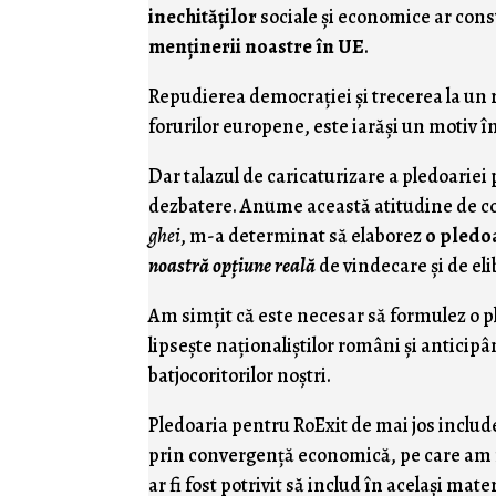
inechităţilor
sociale şi economice ar cons
menţinerii noastre în UE
.
Repudierea democraţiei şi trecerea la un r
forurilor europene, este iarăşi un motiv î
Dar talazul de caricaturizare a pledoariei
dezbatere. Anume această atitudine de c
ghei
, m-a determinat să elaborez
o pledoa
noastră opţiune reală
de vindecare şi de eli
Am simţit că este necesar să formulez o p
lipseşte naţionaliştilor români şi anticip
batjocoritorilor noştri.
Pledoaria pentru RoExit de mai jos inclu
prin convergenţă economică, pe care am f
ar fi fost potrivit să includ în acelaşi mater