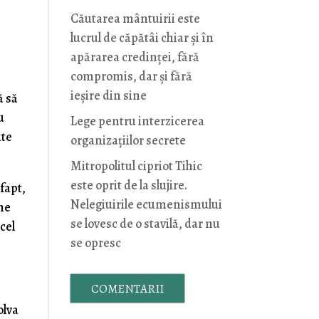
Căutarea mântuirii este
lucrul de căpătâi chiar și în
apărarea credinței, fără
compromis, dar și fără
ieșire din sine
ă să
u
Lege pentru interzicerea
ute
organizaţiilor secrete
Mitropolitul cipriot Tihic
este oprit de la slujire.
 fapt,
Nelegiuirile ecumenismului
une
se lovesc de o stavilă, dar nu
cel
se opresc
COMENTARII
olva