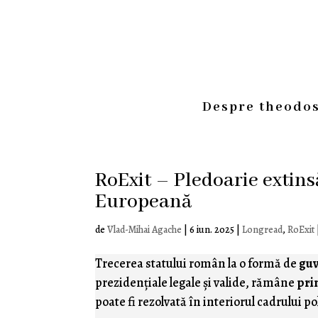
Despre theodos
RoExit – Pledoarie extin
Europeană
de
Vlad-Mihai Agache
|
6 iun. 2025
|
Longread
,
RoExit
Trecerea statului român la o formă de
guv
prezidenţiale legale şi valide, rămâne
pri
poate fi rezolvată în interiorul cadrului p