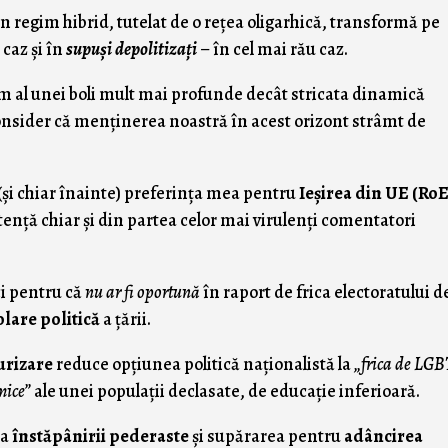
un regim hibrid, tutelat de o reţea oligarhică, transformă pe
 caz şi în
supuşi depolitizaţi
– în cel mai rău caz.
m al unei boli mult mai profunde decât stricata dinamică
onsider că menţinerea noastră în acest orizont strâmt de
(şi chiar înainte) preferinţa mea pentru
Ieşirea din UE (RoE
enţă chiar şi din partea celor mai virulenţi comentatori
ci pentru că
nu ar fi oportună
în raport de frica electoratului d
olare politică
a ţării.
turizare
reduce opţiunea politică naţionalistă la
„frica de LG
mice”
ale unei populaţii declasate, de educaţie inferioară.
za
înstăpânirii pederaste
şi supărarea pentru
adâncirea