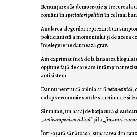
Renunţarea la democraţie
şi trecerea la 
români în
spectatori politici
în cel mai bun
Anularea alegerilor reprezintă un simpto
politicianistă a momentului şi de aceea c
înţelegere ne dăunează grav.
Am exprimat încă de la lansarea blogului 
opţiune faţă de care am întâmpinat rezist
antisistem.
Dar nu pentru că opinia ar fi
netemeinică
, 
colaps economic
sau de sancţionare şi
iz
Simultan, un baraj de
batjocură şi carica
„
antieuropenism ridicol”
şi la
„frustrări econo
Într-o ţară sănătoasă, supărarea din cau