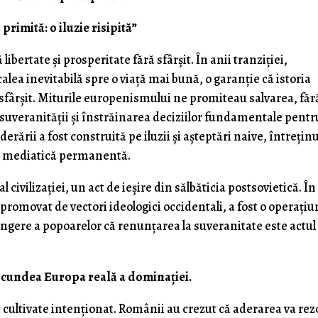
rimită: o iluzie risipită”
bertate și prosperitate fără sfârșit. În anii tranziției,
ea inevitabilă spre o viață mai bună, o garanție că istoria
 sfârșit. Miturile europenismului ne promiteau salvarea, făr
a suveranității și înstrăinarea deciziilor fundamentale pentr
erării a fost construită pe iluzii și așteptări naive, întrețin
ndă mediatică permanentă.
civilizației, un act de ieșire din sălbăticia postsovietică. În
 și promovat de vectori ideologici occidentali, a fost o operați
ngere a popoarelor că renunțarea la suveranitate este actul 
cundea Europa reală a dominației.
t cultivate intenţionat. Românii au crezut că aderarea va rez