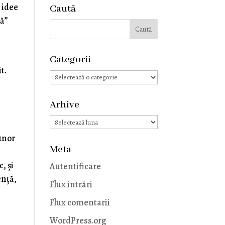
 idee
Caută
nă”
Categorii
t.
Categorii
Arhive
Arhive
 unor
Meta
, și
Autentificare
ență,
Flux intrări
Flux comentarii
WordPress.org