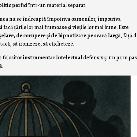
olitic perfid
într-un material separat.
ia mea nu se îndreaptă împotriva oamenilor, împotriva
i facă ţările lor mai frumoase şi vieţile lor mai bune. Este
nşelare, de corupere şi de hipnotizare pe scară largă
, faţă 
ă tacă, să ironizeze, să eticheteze.
n folositor
instrumentar intelectual
defensiv şi un prim pa
ă.