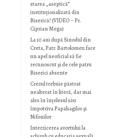
starea „aseptică”
instituționalizată din
Biserică? (VIDEO – Pr.
Ciprian Mega)
La 10 ani după Sinodul din
Creta, Patr. Bartolomeu face
un apel neoficial să fie
recunoscut și de cele patru
Biserici absente
Crezul trebuie păstrat
nealterat în literă, dar mai
ales în înțelesul său
împotriva Papahagilor și
Nifonilor
Interzicerea avortului la
schimb cu educaţia sexuală