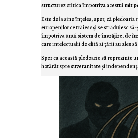
structurez critica împotriva acestui
mit p
Este de la sine înţeles, sper, că pledoar
europenilor ce trăiesc şi se străduiesc să-ş
împotriva unui
sistem de învrăjire, de î
care intelectualii de elită ai ţării au ales s
Sper ca această pledoarie să reprezinte u
hotărât spre suveranitate şi independenţ