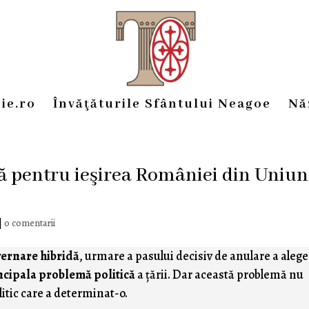
ie.ro
Învăţăturile Sfântului Neagoe
Nă
să pentru ieşirea României din Uniu
|
0 comentarii
ernare hibridă
, urmare a pasului decisiv de anulare a alege
ncipala problemă politică
a ţării. Dar această problemă nu
olitic care a determinat-o.