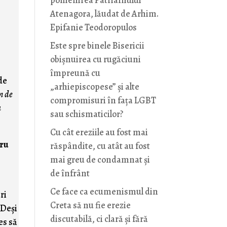
pomenirea Patriarhului
Atenagora, lăudat de Arhim.
Epifanie Teodoropulos
Este spre binele Bisericii
obișnuirea cu rugăciuni
împreună cu
de
„arhiepiscopese” și alte
m de
compromisuri în fața LGBT
a
sau schismaticilor?
Cu cât ereziile au fost mai
ru
răspândite, cu atât au fost
mai greu de condamnat și
de înfrânt
Ce face ca ecumenismul din
ri
Creta să nu fie erezie
 Deşi
discutabilă, ci clară și fără
es să