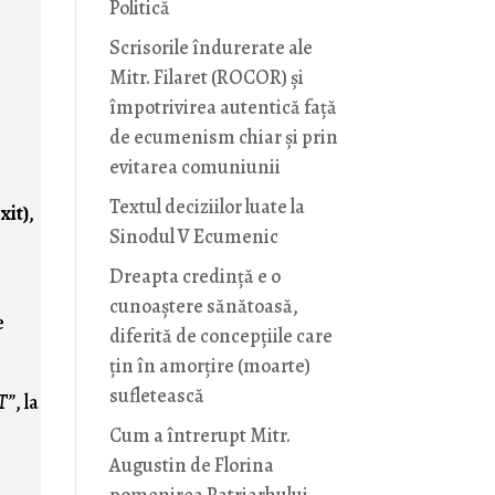
Politică
Scrisorile îndurerate ale
Mitr. Filaret (ROCOR) și
împotrivirea autentică față
de ecumenism chiar și prin
evitarea comuniunii
Textul deciziilor luate la
xit)
,
Sinodul V Ecumenic
Dreapta credință e o
cunoaștere sănătoasă,
e
diferită de concepțiile care
țin în amorțire (moarte)
sufletească
BT”
, la
Cum a întrerupt Mitr.
Augustin de Florina