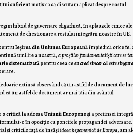
titui
suficient motiv
ca să discutăm aplicat despre
rostul
egim hibrid de guvernare oligarhică, în aplauzele cinice ale
ntemeiat de chestionare a rostului integrării noastre în UE.
 pentru
Ieşirea din Uniunea Europeană
împiedică orice fel 
ontinuă umilire a noastră,
a proştilor fundamentalişti care se te
rie sistematizată
pentru ceea ce
eu cred sincer că este singur
berare.
ledoarie extinsă observând că un astfel de
document de luc
ând că un astfel de document ar mai tăia din avântul
de
o critică la adresa Uniunii Europene
şi a pretinsei integră
ormulat-o în opoziţie cu poncifele propagandei adversare.
ial şi criticile faţă de însăşi
ideea hegemonică de Europa
, am al