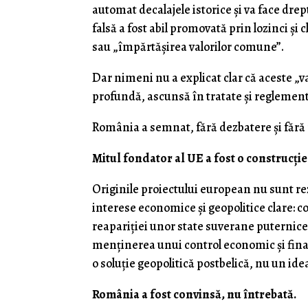
automat decalajele istorice și va face dre
falsă a fost abil promovată prin lozinci 
sau „împărtășirea valorilor comune”.
Dar nimeni nu a explicat clar că aceste „v
profundă, ascunsă în tratate și reglement
România a semnat, fără dezbatere și fără 
Mitul fondator al UE a fost o construcți
Originile proiectului european nu sunt rez
interese economice și geopolitice clare:
reapariției unor state suverane puternice 
menținerea unui control economic și finan
o soluție geopolitică postbelică, nu un idea
România a fost convinsă, nu întrebată.