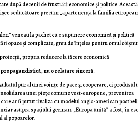
ptate după decenii de frustrări economice și politice. Această
și clișee seducătoare precum „apartenența la familia europea
alori” veneau la pachet cu o supunere economică și politică
ări opace și complicate, greu de înțeles pentru omul obișnui
protecții, propria reducere la tăcere economică.
e propagandistică, nu o relatare sinceră.
ultatul pur al unei voințe de pace și cooperare, ci produsul
 consolidarea unei piețe comune vest-europene, prevenirea
care ar fi putut rivaliza cu modelul anglo-american postbelic
ciar asupra spațiului german. „Europa unită” a fost, în es
l al popoarelor.