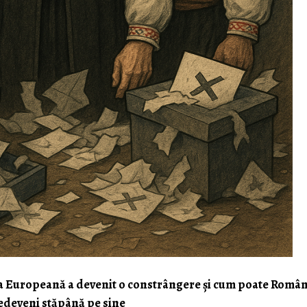
ea Europeană a devenit o constrângere și cum poate Român
edeveni stăpână pe sine