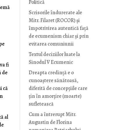
Politică
blemă
Scrisorile îndurerate ale
Mitr. Filaret (ROCOR) și
împotrivirea autentică față
de ecumenism chiar și prin
 pe
evitarea comuniunii
Textul deciziilor luate la
Sinodul V Ecumenic
va fi
ă de
Dreapta credință e o
cunoaștere sănătoasă,
i că
diferită de concepțiile care
um
țin în amorțire (moarte)
sufletească
Cum a întrerupt Mitr.
ă al
Augustin de Florina
de