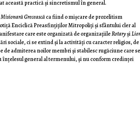
at această practică și sincretismul în general.
 Misionară Grecească
ca fiind o mișcare de prozelitism
ă Enciclică Preasfințiților Mitropoliți și sfântului cler al
 manifestare care este organizată de organizațiile
Rotary
și
Lio
 sociale, ci se extind și la activități cu caracter religios, de
e de admiterea noilor membri și stabilesc rugăciune care s
nțelesul general al termenului, și nu conform credinței