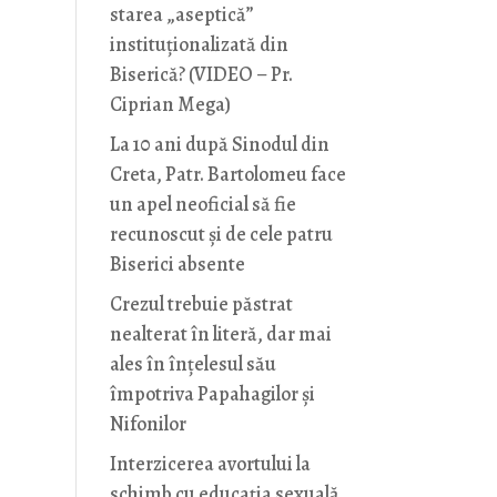
starea „aseptică”
instituționalizată din
Biserică? (VIDEO – Pr.
Ciprian Mega)
La 10 ani după Sinodul din
Creta, Patr. Bartolomeu face
un apel neoficial să fie
recunoscut și de cele patru
Biserici absente
Crezul trebuie păstrat
nealterat în literă, dar mai
ales în înțelesul său
împotriva Papahagilor și
Nifonilor
Interzicerea avortului la
schimb cu educaţia sexuală