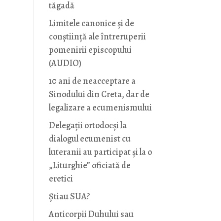
tăgadă
Limitele canonice și de
conștiință ale întreruperii
pomenirii episcopului
(AUDIO)
10 ani de neacceptare a
Sinodului din Creta, dar de
legalizare a ecumenismului
Delegații ortodocși la
dialogul ecumenist cu
luteranii au participat și la o
„Liturghie” oficiată de
eretici
Știau SUA?
Anticorpii Duhului sau