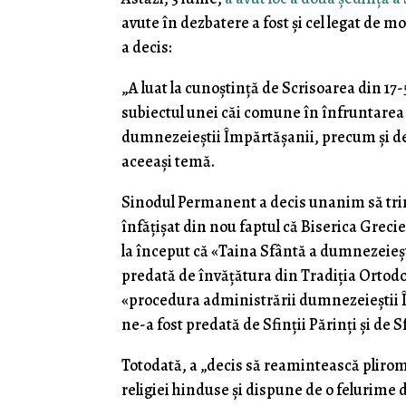
avute în dezbatere a fost și cel legat de 
a decis:
„A luat la cunoștință de Scrisoarea din 1
subiectul unei căi comune în înfruntarea 
dumnezeieștii Împărtășanii, precum și de
aceeași temă.
Sinodul Permanent a decis unanim să trim
înfățișat din nou faptul că Biserica Grec
la început că «Taina Sfântă a dumnezeieș
predată de învățătura din Tradiția Ortodoxă
«procedura administrării dumnezeieștii 
ne-a fost predată de Sfinții Părinți și de 
Totodată, a „decis să reamintească plirome
religiei hinduse și dispune de o felurime de