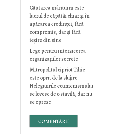
Căutarea mântuirii este
lucrul de căpătâi chiar și în
apărarea credinței, fără
compromis, dar și fără
ieșire din sine
Lege pentru interzicerea
organizaţiilor secrete
Mitropolitul cipriot Tihic
este oprit de la slujire.
Nelegiuirile ecumenismului
se lovesc de o stavilă, dar nu
se opresc
COMENTARII