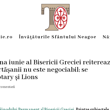
ie.ro
Învăţăturile Sfântului Neagoe
Nă
 iunie al Bisericii Greciei reiterea
tășanii nu este negociabil; se
tary și Lions
 comentarii
 Sinodului Permanent al Bisericii Greciei
. Printre subiectele