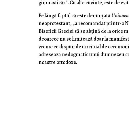
gimnastică»”. Cu alte cuvinte, este de evit
Pe lângă faptul că este denunțată
Uniunea
neoprotestant, „a recomandat printr-o Notiț
Bisericii Greciei să se abțină de la orice
deoarece nu se limitează doar la manifestări
vreme ce dispun de un ritual de ceremoni
adresează nedogmatic unui dumnezeu cu î
noastre ortodoxe.