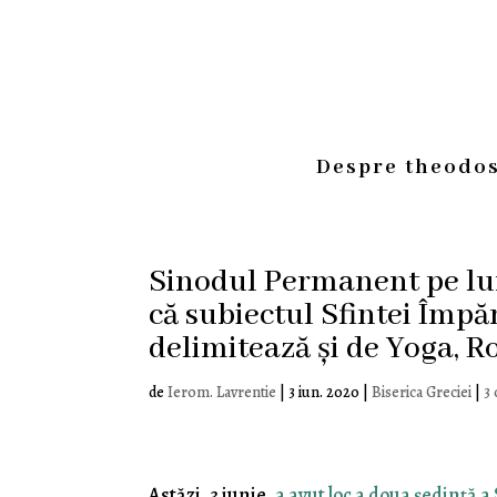
Despre theodos
Sinodul Permanent pe luna
că subiectul Sfintei Împăr
delimitează și de Yoga, Ro
de
Ierom. Lavrentie
|
3 iun. 2020
|
Biserica Greciei
|
3
Astăzi, 3 iunie,
a avut loc a doua ședință a