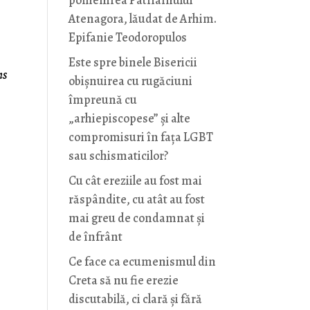
pomenirea Patriarhului
Atenagora, lăudat de Arhim.
Epifanie Teodoropulos
Este spre binele Bisericii
ns
obișnuirea cu rugăciuni
împreună cu
e
„arhiepiscopese” și alte
compromisuri în fața LGBT
sau schismaticilor?
Cu cât ereziile au fost mai
răspândite, cu atât au fost
mai greu de condamnat și
de înfrânt
Ce face ca ecumenismul din
Creta să nu fie erezie
discutabilă, ci clară și fără