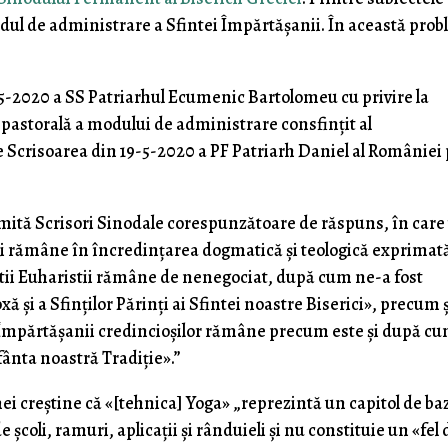
modul de administrare a Sfintei Împărtășanii. În această pro
7-5-2020 a SS Patriarhul Ecumenic Bartolomeu cu privire la
pastorală a modului de administrare consfințit al
 Scrisoarea din 19-5-2020 a PF Patriarh Daniel al României
ită Scrisori Sinodale corespunzătoare de răspuns, în care 
iei rămâne în încredințarea dogmatică și teologică exprimat
tii Euharistii rămâne de nenegociat, după cum ne-a fost
 și a Sfinților Părinți ai Sfintei noastre Biserici», precum ș
Împărtășanii credincioșilor rămâne precum este și după c
Sfânta noastră Tradiție».”
i creștine că «[tehnica] Yoga» „reprezintă un capitol de baz
 școli, ramuri, aplicații și rânduieli și nu constituie un «fel 