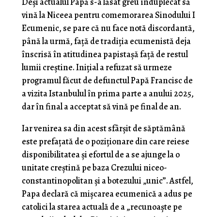
Deși actualul Papă s-a lăsat greu înduplecat să
vină la Niceea pentru comemorarea Sinodului I
Ecumenic, se pare că nu face notă discordantă,
până la urmă, față de tradiția ecumenistă deja
înscrisă în atitudinea papistașă față de restul
lumii creștine. Inițial a refuzat să urmeze
programul făcut de defunctul Papă Francisc de
a vizita Istanbulul în prima parte a anului 2025,
dar în final a acceptat să vină pe final de an.
Iar venirea sa din acest sfârșit de săptămână
este prefațată de o poziționare din care reiese
disponibilitatea și efortul de a se ajunge la o
unitate creștină pe baza Crezului niceo-
constantinopolitan și a botezului „unic”. Astfel,
Papa declară că mișcarea ecumenică a adus pe
catolici la starea actuală de a „recunoaște pe