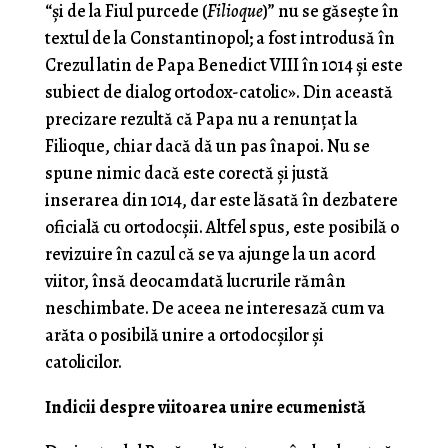
“și de la Fiul purcede (
Filioque
)” nu se găsește în
textul de la Constantinopol; a fost introdusă în
Crezul latin de Papa Benedict VIII în 1014 și este
subiect de dialog ortodox-catolic». Din această
precizare rezultă că Papa nu a renunțat la
Filioque, chiar dacă dă un pas înapoi. Nu se
spune nimic dacă este corectă și justă
inserarea din 1014, dar este lăsată în dezbatere
oficială cu ortodocșii. Altfel spus, este posibilă o
revizuire în cazul că se va ajunge la un acord
viitor, însă deocamdată lucrurile rămân
neschimbate. De aceea ne interesază cum va
arăta o posibilă unire a ortodocșilor și
catolicilor.
Indicii despre viitoarea unire ecumenistă