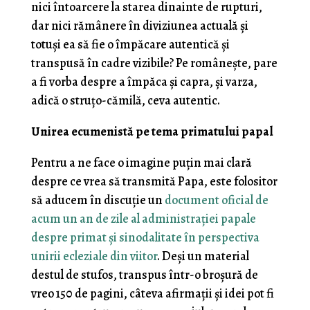
nici întoarcere la starea dinainte de rupturi,
dar nici rămânere în diviziunea actuală și
totuși ea să fie o împăcare autentică și
transpusă în cadre vizibile? Pe românește, pare
a fi vorba despre a împăca și capra, și varza,
adică o struțo-cămilă, ceva autentic.
Unirea ecumenistă pe tema primatului papal
Pentru a ne face o imagine puțin mai clară
despre ce vrea să transmită Papa, este folositor
să aducem în discuție un
document oficial de
acum un an de zile al administrației papale
despre primat și sinodalitate în perspectiva
unirii ecleziale din viitor
. Deși un material
destul de stufos, transpus într-o broșură de
vreo 150 de pagini, câteva afirmații și idei pot fi