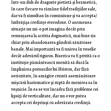
într-un duh de dragoste pietistă și bezmetică,
în care fiecare va rămâne fidel tradițiilor sale,
dar va fi simultan în comuniune și va accepta/
îmbrățișa credințe eterodoxe. O asemenea
situație nu mi-o pot imagina decât prin
renunțarea la acrivia dogmatică, mai bine zis
chiar prin abandonarea gândirii sănătoase
banale. Mai importantă va fi unirea în veselie
decât adevărul riguros. Biserica va fi privită ca o
instituție pământească menită să ducă la
împlinirea poruncilor lui Hristos, dar fără
seriozitate, în amăgire cruntă asemănătoare
mișcării harismatice și ruptă de menirea sa în
veșnicie. În ea se vor încadra fără probleme cei
lipsiți de verticalitate, dar nu o vor putea
accepta cei deprinși cu adevărata credință.