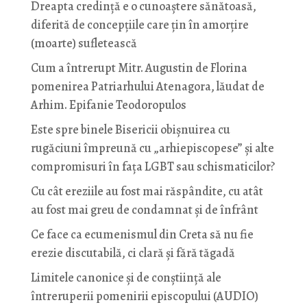
Dreapta credință e o cunoaștere sănătoasă,
diferită de concepțiile care țin în amorțire
(moarte) sufletească
Cum a întrerupt Mitr. Augustin de Florina
pomenirea Patriarhului Atenagora, lăudat de
Arhim. Epifanie Teodoropulos
Este spre binele Bisericii obișnuirea cu
rugăciuni împreună cu „arhiepiscopese” și alte
compromisuri în fața LGBT sau schismaticilor?
Cu cât ereziile au fost mai răspândite, cu atât
au fost mai greu de condamnat și de înfrânt
Ce face ca ecumenismul din Creta să nu fie
erezie discutabilă, ci clară și fără tăgadă
Limitele canonice și de conștiință ale
întreruperii pomenirii episcopului (AUDIO)