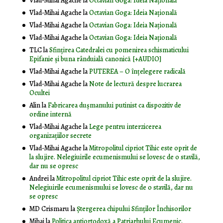
Vlad-Mihai Agache
la
Octavian Goga: Ideia Naţională
Vlad-Mihai Agache
la
Octavian Goga: Ideia Naţională
Vlad-Mihai Agache
la
Octavian Goga: Ideia Naţională
Vlad-Mihai Agache
la
Octavian Goga: Ideia Naţională
TLC
la
Sfințirea Catedralei cu pomenirea schismaticului
Epifanie și buna rânduială canonică [+AUDIO]
Vlad-Mihai Agache
la
PUTEREA – O înţelegere radicală
Vlad-Mihai Agache
la
Note de lectură despre lucrarea
Ocultei
Alin
la
Fabricarea dușmanului putinist ca dispozitiv de
ordine internă
Vlad-Mihai Agache
la
Lege pentru interzicerea
organizaţiilor secrete
Vlad-Mihai Agache
la
Mitropolitul cipriot Tihic este oprit de
la slujire. Nelegiuirile ecumenismului se lovesc de o stavilă,
dar nu se opresc
Andrei
la
Mitropolitul cipriot Tihic este oprit de la slujire.
Nelegiuirile ecumenismului se lovesc de o stavilă, dar nu
se opresc
MD Crismaru
la
Ştergerea chipului Sfinţilor Închisorilor
Mihai
la
Politica antiortodoxă a Patriarhului Ecumenic.