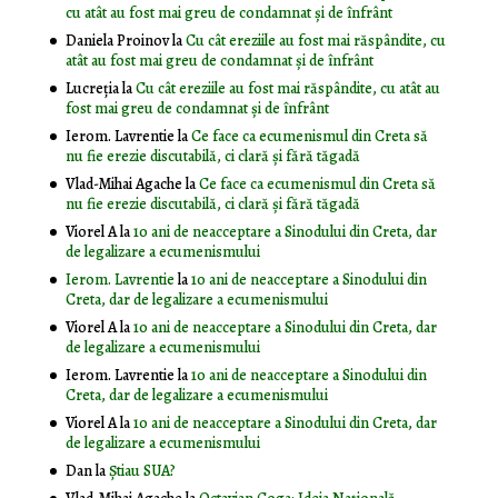
cu atât au fost mai greu de condamnat și de înfrânt
Daniela Proinov
la
Cu cât ereziile au fost mai răspândite, cu
atât au fost mai greu de condamnat și de înfrânt
Lucreția
la
Cu cât ereziile au fost mai răspândite, cu atât au
fost mai greu de condamnat și de înfrânt
Ierom. Lavrentie
la
Ce face ca ecumenismul din Creta să
nu fie erezie discutabilă, ci clară și fără tăgadă
Vlad-Mihai Agache
la
Ce face ca ecumenismul din Creta să
nu fie erezie discutabilă, ci clară și fără tăgadă
Viorel A
la
10 ani de neacceptare a Sinodului din Creta, dar
de legalizare a ecumenismului
Ierom. Lavrentie
la
10 ani de neacceptare a Sinodului din
Creta, dar de legalizare a ecumenismului
Viorel A
la
10 ani de neacceptare a Sinodului din Creta, dar
de legalizare a ecumenismului
Ierom. Lavrentie
la
10 ani de neacceptare a Sinodului din
Creta, dar de legalizare a ecumenismului
Viorel A
la
10 ani de neacceptare a Sinodului din Creta, dar
de legalizare a ecumenismului
Dan
la
Știau SUA?