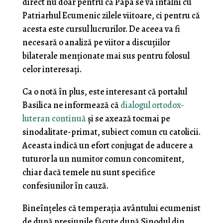
direct nu doar pentru că Papa se va întâlni cu
Patriarhul Ecumenic zilele viitoare, ci pentru că
acesta este cursul lucrurilor. De aceea va fi
necesară o analiză pe viitor a discuțiilor
bilaterale menționate mai sus pentru folosul
celor interesați.
Ca o notă în plus, este interesant că portalul
Basilica ne informează că
dialogul ortodox-
luteran continuă
și se axează tocmai pe
sinodalitate-primat, subiect comun cu catolicii.
Aceasta indică un efort conjugat de aducere a
tuturor la un numitor comun concomitent,
chiar dacă temele nu sunt specifice
confesiunilor în cauză.
Bineînțeles că temperația avântului ecumenist
de după presiunile făcute după Sinodul din