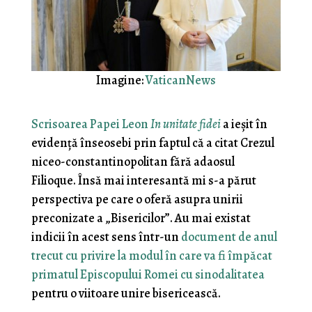
Imagine:
VaticanNews
Scrisoarea Papei Leon
In unitate fidei
a ieșit în
evidență înseosebi prin faptul că a citat Crezul
niceo-constantinopolitan fără adaosul
Filioque. Însă mai interesantă mi s-a părut
perspectiva pe care o oferă asupra unirii
preconizate a „Bisericilor”. Au mai existat
indicii în acest sens într-un
document de anul
trecut cu privire la modul în care va fi împăcat
primatul Episcopului Romei cu sinodalitatea
pentru o viitoare unire bisericească.