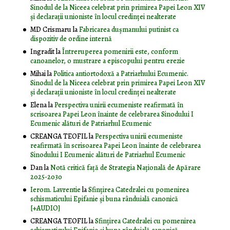
Sinodul de la Niceea celebrat prin primirea Papei Leon XIV
și declarații unioniste în locul credinței nealterate
MD Crismaru
la
Fabricarea dușmanului putinist ca
dispozitiv de ordine internă
Ingradit
la
Întreruperea pomenirii este, conform
canoanelor, o mustrare a episcopului pentru erezie
Mihai
la
Politica antiortodoxă a Patriarhului Ecumenic.
Sinodul de la Niceea celebrat prin primirea Papei Leon XIV
și declarații unioniste în locul credinței nealterate
Elena
la
Perspectiva unirii ecumeniste reafirmată în
scrisoarea Papei Leon înainte de celebrarea Sinodului I
Ecumenic alături de Patriarhul Ecumenic
CREANGA TEOFIL
la
Perspectiva unirii ecumeniste
reafirmată în scrisoarea Papei Leon înainte de celebrarea
Sinodului I Ecumenic alături de Patriarhul Ecumenic
Dan
la
Notă critică faţă de Strategia Naţională de Apărare
2025-2030
Ierom. Lavrentie
la
Sfințirea Catedralei cu pomenirea
schismaticului Epifanie și buna rânduială canonică
[+AUDIO]
CREANGA TEOFIL
la
Sfințirea Catedralei cu pomenirea