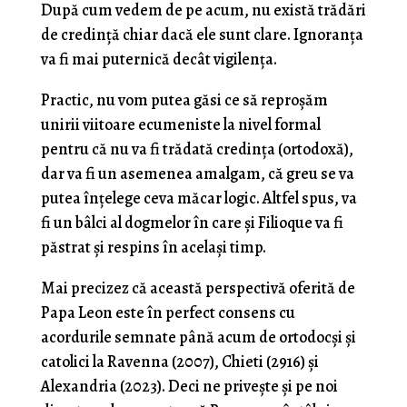
După cum vedem de pe acum, nu există trădări
de credință chiar dacă ele sunt clare. Ignoranța
va fi mai puternică decât vigilența.
Practic, nu vom putea găsi ce să reproșăm
unirii viitoare ecumeniste la nivel formal
pentru că nu va fi trădată credința (ortodoxă),
dar va fi un asemenea amalgam, că greu se va
putea înțelege ceva măcar logic. Altfel spus, va
fi un bâlci al dogmelor în care și Filioque va fi
păstrat și respins în același timp.
Mai precizez că această perspectivă oferită de
Papa Leon este în perfect consens cu
acordurile semnate până acum de ortodocși și
catolici la Ravenna (2007), Chieti (2916) și
Alexandria (2023). Deci ne privește și pe noi