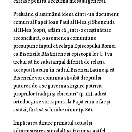
extrase pentru a rezuma mesajul general.
Preluând și asumând ideea dintr-un document
comun al Papei Ioan Paul al II-lea și Shenouda
al III-lea (copt), aflăm că „într-o creștinătate
reconciliată, o asemenea comuniune
presupune faptul că relația Episcopului Romei
cu Bisericile Răsăritene și episcopii lor […] va
trebui să fie substanțial diferită de relația
acceptată acum în cadrul Bisericii Latine și că
Bisericile vor continua să aibă dreptul și
puterea de a se guverna singure potrivit
propriilor tradiții și obiceiuri” (p. 111), adică
ortodocșii se vor raporta la Papă cum o fac și
astăzi, fără să schimbe nimic (p. 86).
Împăcarea dintre primatul actual și
administrarea sinodală va fi cumva astfel