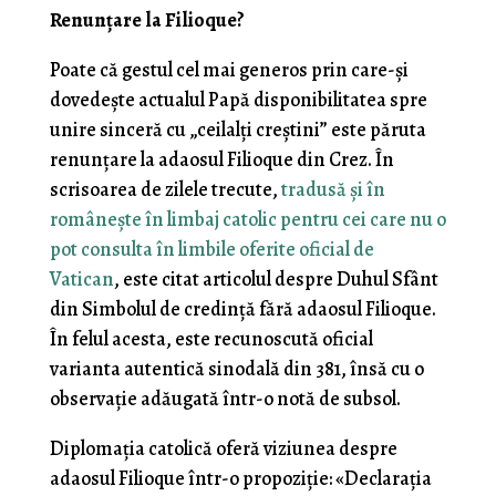
Renunțare la Filioque?
Poate că gestul cel mai generos prin care-și
dovedește actualul Papă disponibilitatea spre
unire sinceră cu „ceilalți creștini” este păruta
renunțare la adaosul Filioque din Crez. În
scrisoarea de zilele trecute,
tradusă și în
românește în limbaj catolic pentru cei care nu o
pot consulta în limbile oferite oficial de
Vatican
, este citat articolul despre Duhul Sfânt
din Simbolul de credință fără adaosul Filioque.
În felul acesta, este recunoscută oficial
varianta autentică sinodală din 381, însă cu o
observație adăugată într-o notă de subsol.
Diplomația catolică oferă viziunea despre
adaosul Filioque într-o propoziție: «Declarația