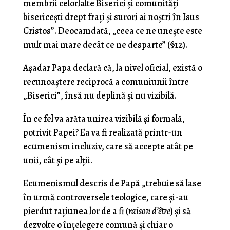
membrii celorlalte Biserici și comunități
bisericești drept frați și surori ai noștri în Isus
Cristos”. Deocamdată, „ceea ce ne unește este
mult mai mare decât ce ne desparte” (§12).
Așadar Papa declară că, la nivel oficial, există o
recunoaștere reciprocă a comuniunii între
„Biserici”, însă nu deplină și nu vizibilă.
În ce fel va arăta unirea vizibilă și formală,
potrivit Papei? Ea va fi realizată printr-un
ecumenism incluziv, care să accepte atât pe
unii, cât și pe alții.
Ecumenismul descris de Papă „trebuie să lase
în urmă controversele teologice, care și-au
pierdut rațiunea lor de a fi (
raison d’
ê
tre
) și să
dezvolte o înțelegere comună și chiar o