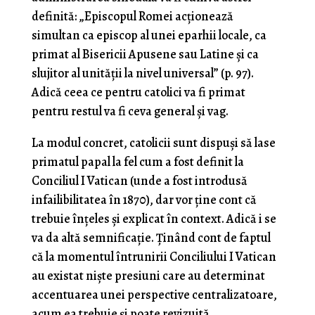
definită: „Episcopul Romei acționează
simultan ca episcop al unei eparhii locale, ca
primat al Bisericii Apusene sau Latine și ca
slujitor al unității la nivel universal” (p. 97).
Adică ceea ce pentru catolici va fi primat
pentru restul va fi ceva general și vag.
La modul concret, catolicii sunt dispuși să lase
primatul papal la fel cum a fost definit la
Conciliul I Vatican (unde a fost introdusă
infailibilitatea în 1870), dar vor ține cont că
trebuie înțeles și explicat în context. Adică i se
va da altă semnificație. Ținând cont de faptul
că la momentul întrunirii Conciliului I Vatican
au existat niște presiuni care au determinat
accentuarea unei perspective centralizatoare,
acum ea trebuie și poate revizuită,