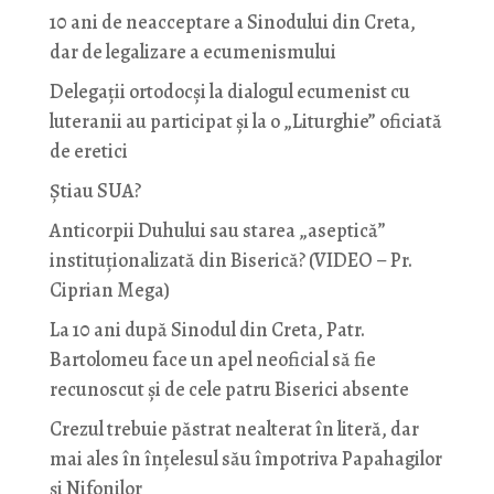
10 ani de neacceptare a Sinodului din Creta,
dar de legalizare a ecumenismului
Delegații ortodocși la dialogul ecumenist cu
luteranii au participat și la o „Liturghie” oficiată
de eretici
Știau SUA?
Anticorpii Duhului sau starea „aseptică”
instituționalizată din Biserică? (VIDEO – Pr.
Ciprian Mega)
La 10 ani după Sinodul din Creta, Patr.
Bartolomeu face un apel neoficial să fie
recunoscut și de cele patru Biserici absente
Crezul trebuie păstrat nealterat în literă, dar
mai ales în înțelesul său împotriva Papahagilor
și Nifonilor