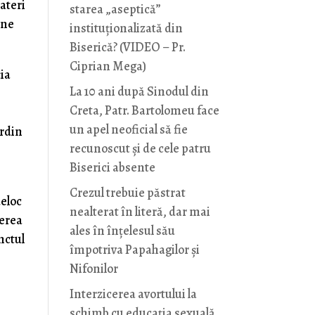
ateri
starea „aseptică”
une
instituționalizată din
Biserică? (VIDEO – Pr.
Ciprian Mega)
ţia
La 10 ani după Sinodul din
Creta, Patr. Bartolomeu face
un apel neoficial să fie
ordin
recunoscut și de cele patru
Biserici absente
Crezul trebuie păstrat
deloc
nealterat în literă, dar mai
cerea
ales în înțelesul său
nctul
împotriva Papahagilor și
Nifonilor
Interzicerea avortului la
a
schimb cu educaţia sexuală