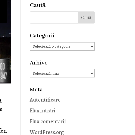
Caută
Categorii
Categorii
Arhive
Arhive
Meta
Autentificare
ă
le
Flux intrări
Flux comentarii
feri
WordPress.org