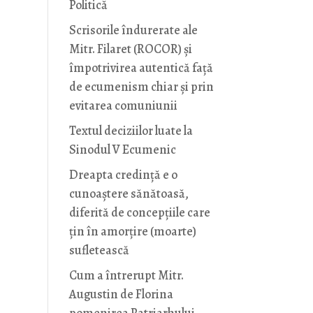
Politică
Scrisorile îndurerate ale
Mitr. Filaret (ROCOR) și
împotrivirea autentică față
de ecumenism chiar și prin
evitarea comuniunii
Textul deciziilor luate la
Sinodul V Ecumenic
Dreapta credință e o
cunoaștere sănătoasă,
diferită de concepțiile care
țin în amorțire (moarte)
sufletească
Cum a întrerupt Mitr.
Augustin de Florina