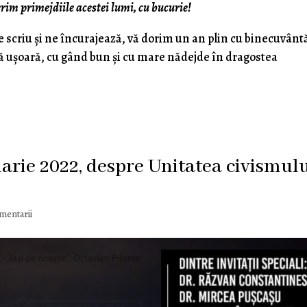
erim primejdiile acestei lumi, cu bucurie!
e scriu şi ne încurajează, vă dorim un an plin cu binecuvânt
mă uşoară, cu gând bun şi cu mare nădejde în dragostea
uarie 2022, despre Unitatea civismul
mentarii