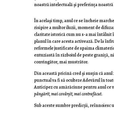
noastră intelectuală şi preferinţa noastră
În acelaşi timp, anul ce se încheie marche
risipire a multor iluzii, moment de difuza
claritate istorică cum nu s-a mai întâlnit 
planul în care acesta activează. De la înf
reformele justificate de spaima climaterică
entuziastă în războiul de peste graniţă, n
convingător, mai mustrător.
Din această pricină cred şi susţin că anul 2
punctual va fi să oculteze Adevărul în toat
Anticipez cu amărăciune pentru anul ce 
pângărit, mai covârşit, mai contrafăcut
.
Sub aceste sumbre predicţii, reînnoiesc ur