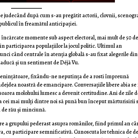
e judecând după cum s-au pregătit actorii, clovnii, scenogra
, publicul în freamătul anticipaţiei.
 încărcate momente sub aspect electoral, mai mult de 50 de
 participarea populaţiilor la jocul politic. Ultimul an
nci când centrale în atenţia globală s-au fixat alegerile din
e aducă şi un sentiment de Déjà Vu.
meninţătoare, fixându-ne neputinţa de a rosti împreună
ădejdea noastră de emancipare. Conversaţiile libere abia se
soarea molohului lumesc a devenit certitudine. Ani de zile d
a cei mai mulţi dintre noi să pună bun început mărturisirii 
 de rău şi minciună.
are a grupului pederast asupra românilor, fiind primul an c
ara, cu participare semnificativă. Cunoscuta lor tehnica de d