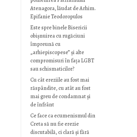
pomenirea Patriarhului
Atenagora, lăudat de Arhim.
Epifanie Teodoropulos
Este spre binele Bisericii
obișnuirea cu rugăciuni
împreună cu
„arhiepiscopese” și alte
compromisuri în fața LGBT
sau schismaticilor?
Cu cât ereziile au fost mai
răspândite, cu atât au fost
mai greu de condamnat și
de înfrânt
Ce face ca ecumenismul din
Creta să nu fie erezie
discutabilă, ci clară și fără