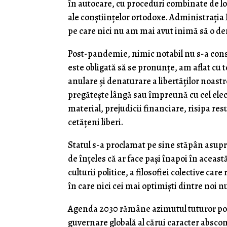
în autocare, cu proceduri combinate de log
ale conştiinţelor ortodoxe. Administraţi
pe care nici nu am mai avut inimă să o d
Post-pandemie, nimic notabil nu s-a cons
este obligată să se pronunţe, am aflat cu 
anulare şi denaturare a libertăţilor noastre
pregăteşte lângă sau împreună cu cel elect
material, prejudicii financiare, risipa res
cetăţeni liberi.
Statul s-a proclamat pe sine stăpân asupra
de înţeles că ar face paşi înapoi în aceas
culturii politice, a filosofiei colective c
în care nici cei mai optimişti dintre noi nu
Agenda 2030 rămâne azimutul tuturor politi
guvernare globală al cărui caracter abscon