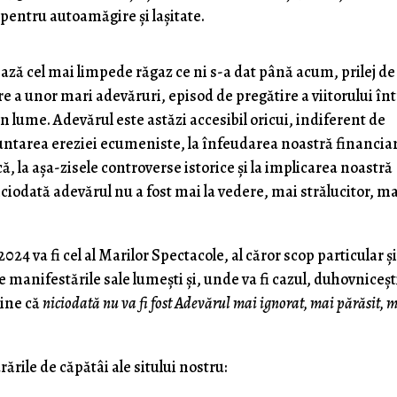
 pentru autoamăgire şi laşitate.
ază cel mai limpede răgaz ce ni s-a dat până acum, prilej de
re a unor mari adevăruri, episod de pregătire a viitorului în
în lume. Adevărul este astăzi accesibil oricui, indiferent de
runtarea ereziei ecumeniste, la înfeudarea noastră financiar
, la aşa-zisele controverse istorice şi la implicarea noastră
iciodată adevărul nu a fost mai la vedere, mai strălucitor, m
024 va fi cel al Marilor Spectacole, al căror scop particular ş
e manifestările sale lumeşti şi, unde va fi cazul, duhovniceşt
vine că
niciodată nu va fi fost Adevărul mai ignorat, mai părăsit, 
ările de căpătâi ale sitului nostru: