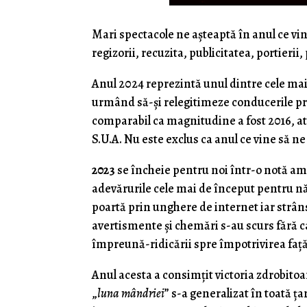
Mari spectacole ne aşteaptă în anul ce vin
regizorii, recuzita, publicitatea, portierii
Anul 2024 reprezintă unul dintre cele mai
urmând să-şi relegitimeze conducerile prin
comparabil ca magnitudine a fost 2016, atu
S.U.A. Nu este exclus ca anul ce vine să n
2023
se încheie pentru noi într-o notă a
adevărurile cele mai de început pentru n
poartă prin unghere de internet iar strân
avertismente şi chemări s-au scurs fără c
împreună-ridicării spre împotrivirea faţă
Anul acesta a consimţit victoria zdrobito
„
luna mândriei
” s-a generalizat în toată ţ