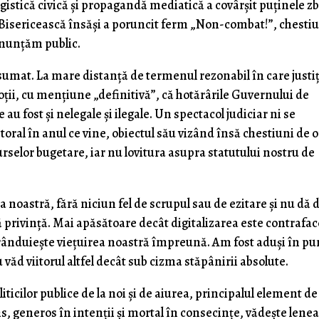
istică civică şi propagandă mediatică a covârşit puţinele zb
a Bisericească însăşi a poruncit ferm „Non-combat!”, chesti
enunţăm public.
umat. La mare distanţă de termenul rezonabil în care justi
toţii, cu menţiune „definitivă”, că hotărârile Guvernului de
 au fost şi nelegale şi ilegale. Un spectacol judiciar ni se
oral în anul ce vine, obiectul său vizând însă chestiuni de 
urselor bugetare, iar nu lovitura asupra statutului nostru de
 noastră, fără niciun fel de scrupul sau de ezitare şi nu dă 
tă privinţă. Mai apăsătoare decât digitalizarea este contrafa
are rânduieşte vieţuirea noastră împreună. Am fost aduşi în pu
 văd viitorul altfel decât sub cizma stăpânirii absolute.
cilor publice de la noi şi de aiurea, principalul element de
s, generos în intenţii şi mortal în consecinţe, vădeşte lene