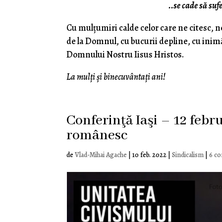
..se cade să suf
Cu mulţumiri calde celor care ne citesc, n
de la Domnul, cu bucurii depline, cu ini
Domnului Nostru Iisus Hristos.
La mulţi şi binecuvântaţi ani!
Conferinţă Iaşi – 12 febr
românesc
de
Vlad-Mihai Agache
|
10 feb. 2022
|
Sindicalism
|
6 co