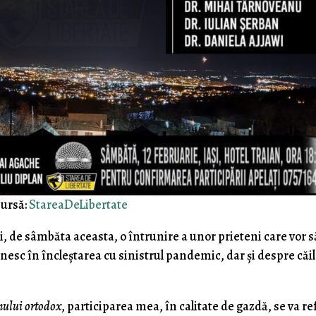
ursă:
StareaDeLibertate
, de sâmbăta aceasta, o întrunire a unor prieteni care vor s
esc în încleştarea cu sinistrul pandemic, dar şi despre căi
mului ortodox
, participarea mea, în calitate de gazdă, se va re