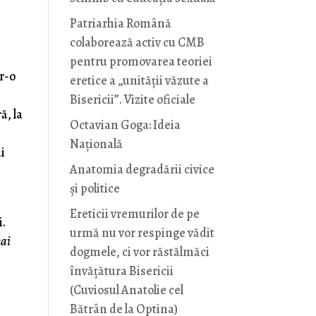
Patriarhia Română
colaborează activ cu CMB
pentru promovarea teoriei
tr-o
eretice a „unității văzute a
Bisericii”. Vizite oficiale
ă, la
Octavian Goga: Ideia
Naţională
ai
Anatomia degradării civice
și politice
i
Ereticii vremurilor de pe
i.
urmă nu vor respinge vădit
mai
dogmele, ci vor răstălmăci
învățătura Bisericii
(Cuviosul Anatolie cel
Bătrân de la Optina)