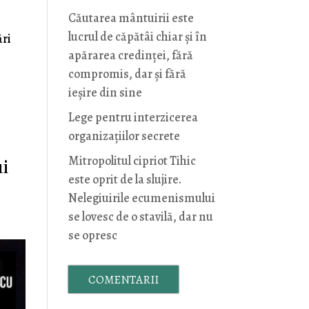
Căutarea mântuirii este
lucrul de căpătâi chiar și în
ări
apărarea credinței, fără
compromis, dar și fără
ieșire din sine
Lege pentru interzicerea
organizaţiilor secrete
Mitropolitul cipriot Tihic
ui
este oprit de la slujire.
Nelegiuirile ecumenismului
se lovesc de o stavilă, dar nu
se opresc
COMENTARII