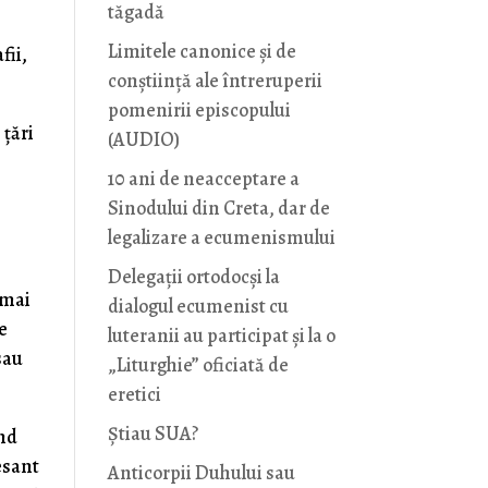
tăgadă
Limitele canonice și de
fii,
conștiință ale întreruperii
pomenirii episcopului
 ţări
(AUDIO)
10 ani de neacceptare a
Sinodului din Creta, dar de
legalizare a ecumenismului
Delegații ortodocși la
 mai
dialogul ecumenist cu
e
luteranii au participat și la o
sau
„Liturghie” oficiată de
eretici
Știau SUA?
ând
esant
Anticorpii Duhului sau