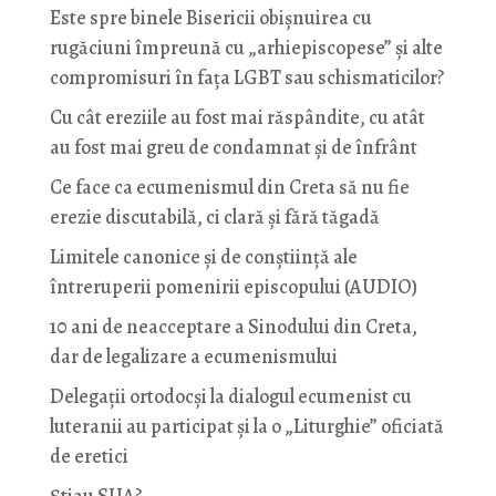
Este spre binele Bisericii obișnuirea cu
rugăciuni împreună cu „arhiepiscopese” și alte
compromisuri în fața LGBT sau schismaticilor?
Cu cât ereziile au fost mai răspândite, cu atât
au fost mai greu de condamnat și de înfrânt
Ce face ca ecumenismul din Creta să nu fie
erezie discutabilă, ci clară și fără tăgadă
Limitele canonice și de conștiință ale
întreruperii pomenirii episcopului (AUDIO)
10 ani de neacceptare a Sinodului din Creta,
dar de legalizare a ecumenismului
Delegații ortodocși la dialogul ecumenist cu
luteranii au participat și la o „Liturghie” oficiată
de eretici
Știau SUA?