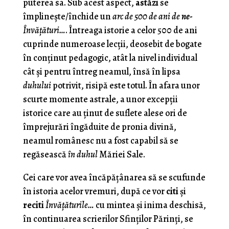
puterea sa. Sub acest aspect,
astăzi
se
împlineşte/închide un
arc de 500 de ani de
ne-
Învăţături…
. Întreaga istorie a celor 500 de ani
cuprinde numeroase lecţii, deosebit de bogate
în conţinut pedagogic, atât la nivel individual
cât şi pentru întreg neamul, însă în lipsa
duhului
potrivit, risipă este totul. În afara unor
scurte momente astrale, a unor excepţii
istorice care au ţinut de suflete alese ori de
împrejurări îngăduite de pronia divină,
neamul românesc nu a fost capabil să se
regăsească
în duhul
Măriei Sale.
Cei care vor avea încăpăţânarea să se scufunde
în istoria acelor vremuri, după ce vor
citi
şi
reciti
Învăţăturile…
cu mintea şi inima deschisă,
în continuarea scrierilor Sfinţilor Părinţi, se