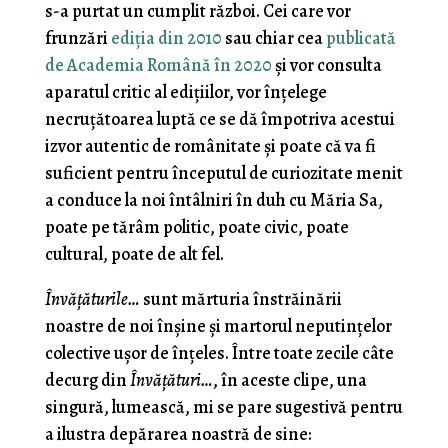
s-a purtat un cumplit război. Cei care vor
frunzări
ediţia din 2010
sau chiar cea
publicată
de Academia Română în 2020
şi vor consulta
aparatul critic al ediţiilor, vor înţelege
necruţătoarea luptă ce se dă împotriva acestui
izvor autentic de românitate şi poate că va fi
suficient pentru începutul de curiozitate menit
a conduce la noi întâlniri în duh cu Măria Sa,
poate pe tărâm politic, poate civic, poate
cultural, poate de alt fel.
Învăţăturile…
sunt mărturia înstrăinării
noastre de noi înşine şi martorul neputinţelor
colective uşor de înţeles. Între toate zecile câte
decurg din
Învăţături…
, în aceste clipe, una
singură, lumească, mi se pare sugestivă pentru
a ilustra depărarea noastră de sine: