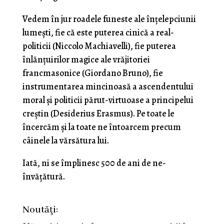
Vedem în jur roadele funeste ale înţelepciunii
lumeşti, fie că este puterea cinică a real-
politicii (Niccolo Machiavelli), fie puterea
înlănţuirilor magice ale vrăjitoriei
francmasonice (Giordano Bruno), fie
instrumentarea mincinoasă a ascendentului
moral şi politicii părut-virtuoase a principelui
creştin (Desiderius Erasmus). Pe toate le
încercăm şi la toate ne întoarcem precum
câinele la vărsătura lui.
Iată, ni se împlinesc 500 de ani de ne-
învăţătură.
Noutăţi: