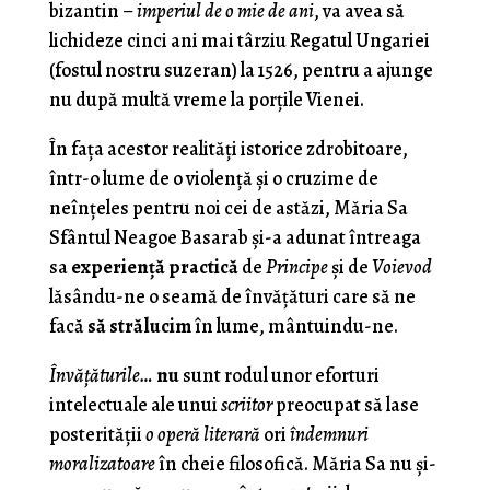
bizantin –
imperiul de o mie de ani
, va avea să
lichideze cinci ani mai târziu Regatul Ungariei
(fostul nostru suzeran) la 1526, pentru a ajunge
nu după multă vreme la porţile Vienei.
În faţa acestor realităţi istorice zdrobitoare,
într-o lume de o violenţă şi o cruzime de
neînţeles pentru noi cei de astăzi, Măria Sa
Sfântul Neagoe Basarab şi-a adunat întreaga
sa
experienţă practică
de
Principe
şi de
Voievod
lăsându-ne o seamă de învăţături care să ne
facă
să strălucim
în lume, mântuindu-ne.
Învăţăturile…
nu
sunt rodul unor eforturi
intelectuale ale unui
scriitor
preocupat să lase
posterităţii
o operă literară
ori
îndemnuri
moralizatoare
în cheie filosofică. Măria Sa nu şi-