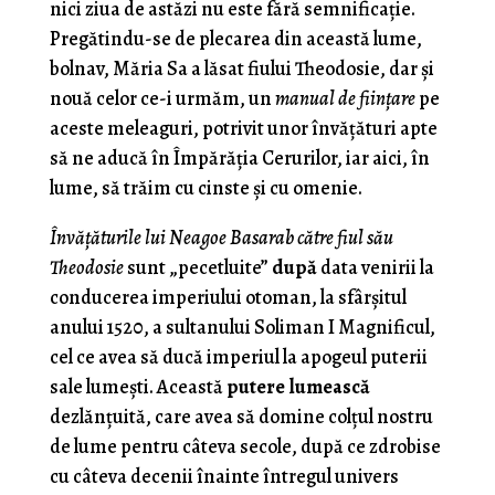
nici ziua de astăzi nu este fără semnificaţie.
Pregătindu-se de plecarea din această lume,
bolnav, Măria Sa a lăsat fiului Theodosie, dar şi
nouă celor ce-i urmăm, un
manual de fiinţare
pe
aceste meleaguri, potrivit unor învăţături apte
să ne aducă în Împărăţia Cerurilor, iar aici, în
lume, să trăim cu cinste şi cu omenie.
Învăţăturile lui Neagoe Basarab către fiul său
Theodosie
sunt „pecetluite”
după
data venirii la
conducerea imperiului otoman, la sfârşitul
anului 1520, a sultanului Soliman I Magnificul,
cel ce avea să ducă imperiul la apogeul puterii
sale lumeşti. Această
putere lumească
dezlănţuită, care avea să domine colţul nostru
de lume pentru câteva secole, după ce zdrobise
cu câteva decenii înainte întregul univers