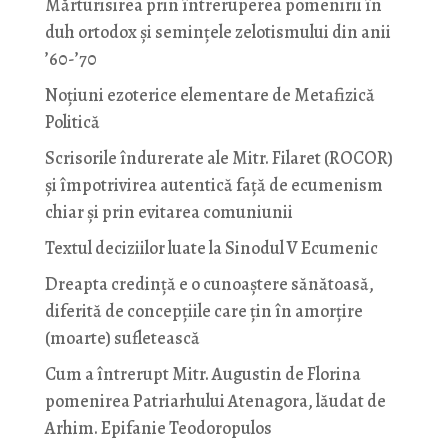
Mărturisirea prin întreruperea pomenirii în
duh ortodox și semințele zelotismului din anii
’60-’70
Noţiuni ezoterice elementare de Metafizică
Politică
Scrisorile îndurerate ale Mitr. Filaret (ROCOR)
și împotrivirea autentică față de ecumenism
chiar și prin evitarea comuniunii
Textul deciziilor luate la Sinodul V Ecumenic
Dreapta credință e o cunoaștere sănătoasă,
diferită de concepțiile care țin în amorțire
(moarte) sufletească
Cum a întrerupt Mitr. Augustin de Florina
pomenirea Patriarhului Atenagora, lăudat de
Arhim. Epifanie Teodoropulos