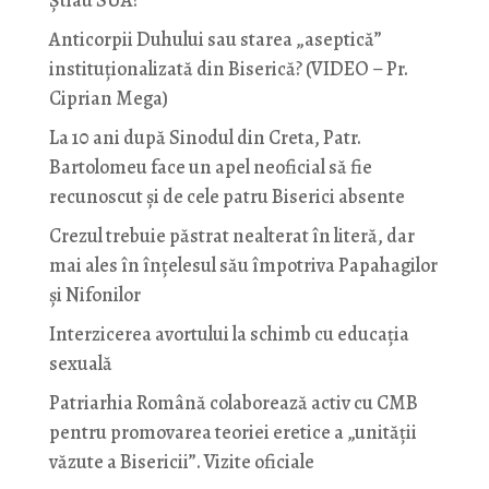
Anticorpii Duhului sau starea „aseptică”
instituționalizată din Biserică? (VIDEO – Pr.
Ciprian Mega)
La 10 ani după Sinodul din Creta, Patr.
Bartolomeu face un apel neoficial să fie
recunoscut și de cele patru Biserici absente
Crezul trebuie păstrat nealterat în literă, dar
mai ales în înțelesul său împotriva Papahagilor
și Nifonilor
Interzicerea avortului la schimb cu educaţia
sexuală
Patriarhia Română colaborează activ cu CMB
pentru promovarea teoriei eretice a „unității
văzute a Bisericii”. Vizite oficiale