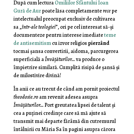
După cum lectura
Omiliilor Sfântului Ioan
Gură de Aur
poate lăsa completamente
rece
pe
intelectualul preocupat exclusiv de cultivarea
sa „
într-ale teologiei
”, ori pe cel interesat să-şi
documenteze pentru interese imediate
teme
de antisemitism
cu izvor religios
pierzând
tocmai şansa convertirii, aidoma, parcurgerea
superficială a
Învăţăturilor…
va produce o
împietrire similară. Cumplită risipă de şansă şi
de milostivire divină!
În anii ce au trecut de când am pornit proiectul
theodosie.ro
am revenit adesea asupra
Învăţăturilor…
Port greutatea lipsei de talent şi
cea a puţinei credinţe care să mă ajute să
transmit mai departe fărâmă din cutremurul
întâlnirii cu Măria Sa în pagini asupra cărora