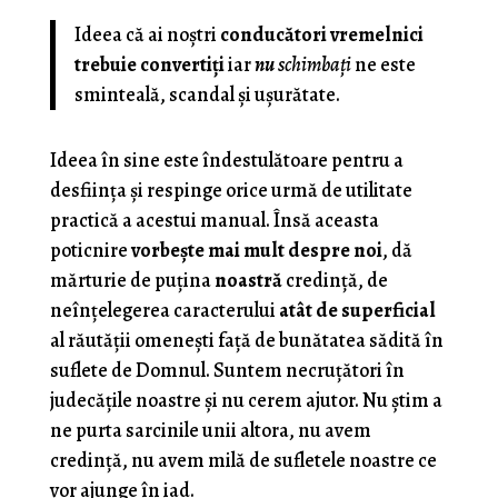
Ideea că ai noştri
conducători vremelnici
trebuie convertiţi
iar
nu
schimbaţi
ne este
sminteală, scandal şi uşurătate.
Ideea în sine este îndestulătoare pentru a
desfiinţa şi respinge orice urmă de utilitate
practică a acestui manual. Însă aceasta
poticnire
vorbeşte mai mult despre noi
, dă
mărturie de puţina
noastră
credinţă, de
neînţelegerea caracterului
atât de superficial
al răutăţii omeneşti faţă de bunătatea sădită în
suflete de Domnul. Suntem necruţători în
judecăţile noastre şi nu cerem ajutor. Nu ştim a
ne purta sarcinile unii altora, nu avem
credinţă, nu avem milă de sufletele noastre ce
vor ajunge în iad.