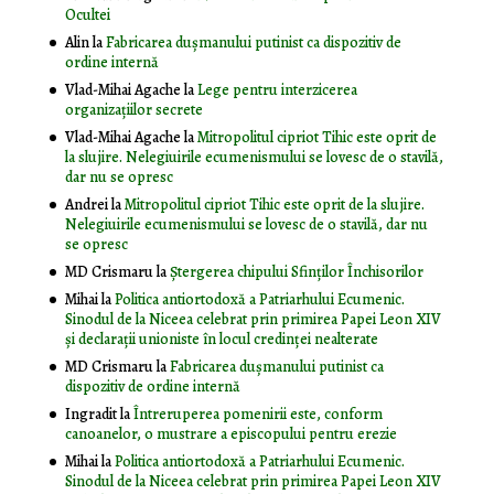
Ocultei
Alin
la
Fabricarea dușmanului putinist ca dispozitiv de
ordine internă
Vlad-Mihai Agache
la
Lege pentru interzicerea
organizaţiilor secrete
Vlad-Mihai Agache
la
Mitropolitul cipriot Tihic este oprit de
la slujire. Nelegiuirile ecumenismului se lovesc de o stavilă,
dar nu se opresc
Andrei
la
Mitropolitul cipriot Tihic este oprit de la slujire.
Nelegiuirile ecumenismului se lovesc de o stavilă, dar nu
se opresc
MD Crismaru
la
Ştergerea chipului Sfinţilor Închisorilor
Mihai
la
Politica antiortodoxă a Patriarhului Ecumenic.
Sinodul de la Niceea celebrat prin primirea Papei Leon XIV
și declarații unioniste în locul credinței nealterate
MD Crismaru
la
Fabricarea dușmanului putinist ca
dispozitiv de ordine internă
Ingradit
la
Întreruperea pomenirii este, conform
canoanelor, o mustrare a episcopului pentru erezie
Mihai
la
Politica antiortodoxă a Patriarhului Ecumenic.
Sinodul de la Niceea celebrat prin primirea Papei Leon XIV