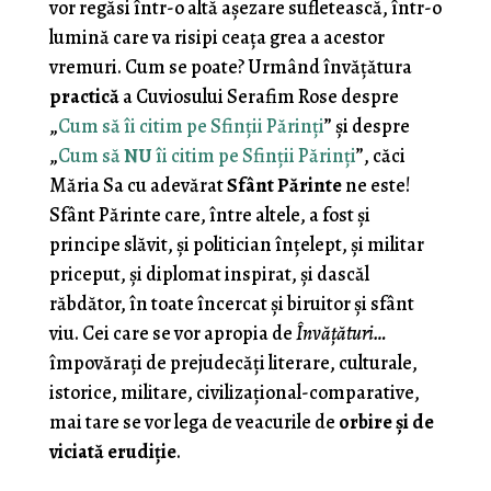
vor regăsi într-o altă aşezare sufletească, într-o
lumină care va risipi ceaţa grea a acestor
vremuri. Cum se poate? Urmând învăţătura
practică
a Cuviosului Serafim Rose despre
„
Cum să îi citim pe Sfinţii Părinţi
” şi despre
„
Cum să
NU
îi citim pe Sfinţii Părinţi
”, căci
Măria Sa cu adevărat
Sfânt Părinte
ne este!
Sfânt Părinte care, între altele, a fost şi
principe slăvit, şi politician înţelept, şi militar
priceput, şi diplomat inspirat, şi dascăl
răbdător, în toate încercat şi biruitor şi sfânt
viu. Cei care se vor apropia de
Învăţături…
împovăraţi de prejudecăţi literare, culturale,
istorice, militare, civilizaţional-comparative,
mai tare se vor lega de veacurile de
orbire şi de
viciată erudiţie
.