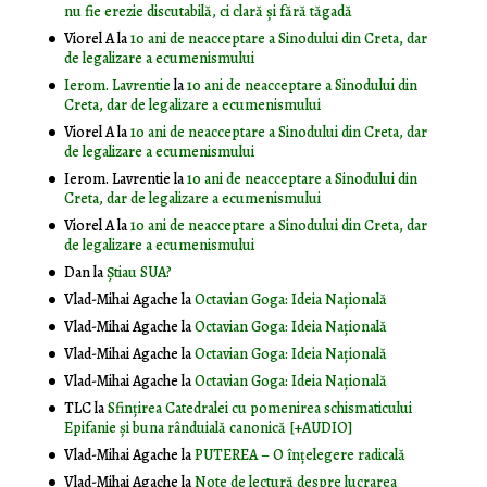
nu fie erezie discutabilă, ci clară și fără tăgadă
Viorel A
la
10 ani de neacceptare a Sinodului din Creta, dar
de legalizare a ecumenismului
Ierom. Lavrentie
la
10 ani de neacceptare a Sinodului din
Creta, dar de legalizare a ecumenismului
Viorel A
la
10 ani de neacceptare a Sinodului din Creta, dar
de legalizare a ecumenismului
Ierom. Lavrentie
la
10 ani de neacceptare a Sinodului din
Creta, dar de legalizare a ecumenismului
Viorel A
la
10 ani de neacceptare a Sinodului din Creta, dar
de legalizare a ecumenismului
Dan
la
Știau SUA?
Vlad-Mihai Agache
la
Octavian Goga: Ideia Naţională
Vlad-Mihai Agache
la
Octavian Goga: Ideia Naţională
Vlad-Mihai Agache
la
Octavian Goga: Ideia Naţională
Vlad-Mihai Agache
la
Octavian Goga: Ideia Naţională
TLC
la
Sfințirea Catedralei cu pomenirea schismaticului
Epifanie și buna rânduială canonică [+AUDIO]
Vlad-Mihai Agache
la
PUTEREA – O înţelegere radicală
Vlad-Mihai Agache
la
Note de lectură despre lucrarea