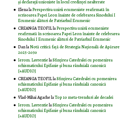
și declarații unioniste în locul credinței nealterate
Elena
la
Perspectiva unirii ecumeniste reafirmată în
scrisoarea Papei Leon înainte de celebrarea Sinodului I
Ecumenic alături de Patriarhul Ecumenic
CREANGA TEOFIL
la
Perspectiva unirii ecumeniste
reafirmată în scrisoarea Papei Leon înainte de celebrarea
Sinodului I Ecumenic alături de Patriarhul Ecumenic
Dan
la
Notă critică faţă de Strategia Naţională de Apărare
2025-2030
Ierom. Lavrentie
la
Sfințirea Catedralei cu pomenirea
schismaticului Epifanie și buna rânduială canonică
[+AUDIO]
CREANGA TEOFIL
la
Sfințirea Catedralei cu pomenirea
schismaticului Epifanie și buna rânduială canonică
[+AUDIO]
Vlad-Mihai Agache
la
Top 10 meta-trenduri ale decadei
Ierom. Lavrentie
la
Sfințirea Catedralei cu pomenirea
schismaticului Epifanie și buna rânduială canonică
[+AUDIO]