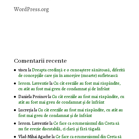
WordPress.org
Comentarii recente
viscu
la
Dreapta credință e o cunoaștere sănătoasă, diferită
de concepțiile care țin în amorțire (moarte) sufletească
Ierom. Lavrentie
la
Cu cât ereziile au fost mai răspândite,
cu atât au fost mai greu de condamnat și de înfrânt
Daniela Proinov
la
Cu cât ereziile au fost mai răspândite, cu
atât au fost mai greu de condamnat și de înfrânt
Lucreția
la
Cu cât ereziile au fost mai răspândite, cu atât au
fost mai greu de condamnat și de înfrânt
Ierom. Lavrentie
la
Ce face ca ecumenismul din Creta să
nu fie erezie discutabilă, ci clară și fără tăgadă
Vlad-Mihai Agache
la
Ce face ca ecumenismul din Creta să