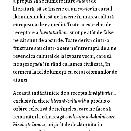
a propus să se numere între
autorii
de
literatură, să se înscrie ca un
creator
în cursul
Iluminismului, să ne înscrie în marea cultură
europeană de ev mediu. Toate aceste chei de
receptare a
Învăţăturilor…
sunt pe atât de false
pe cât sunt de absurde. Toate derivă dintr-o
frustrare sau dintr-o sete neîntreruptă de a ne
revendica cultural de la izvoare vechi, care să
ne aşeze
fudul
în rând cu lumea civilizată, în
termeni la fel de lumeşti cu cei ai otomanilor de
atunci.
Această îndărătnicie de a recepta
Învăţăturile…
exclusiv în cheie
literară/culturală
a produs
o
orbire
colectivă de neînţeles, care ne face să
renunţăm la o întreagă
civilizaţie a
duhului care
biruieşte lumea
, orişicât de dezlănţuită în