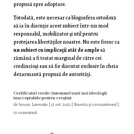
propusă spre adoptare.
Totodată, este necesar ca blogosfera ortodoxă
să ia în discuţie acest subiect într-un mod
responsabil, mobilizator şi util pentru
protejarea libertăţilor noastre. Nu este firesc ca
un subiect cu implicaţii atât de ample
să
rămână a fi tratat marginal de către cei
credincioşi sau să fie discutat exclusiv în cheia
dezarmantă propusă de autorităţi.
Certificatul verde: însemnul unei noi ideologii
inacceptabile pentru creștini
de
Ierom. Lavrentie
|
15 oct. 2021
|
Biserica și coronavirusul
|
19 comentarii