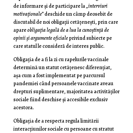
de informare şi de participare la
„interviuri
motivaţionale”
deschide un câmp deosebit de
discutabil de noi obligaţii cetăţeneşti, prin care
apare
obligaţia legală de a lua la cunoştinţă de
opinii şi argumente oficiale
privind subiecte pe
care statul le consideră de interes public.
Obligaţia de a fi la zi cu rapelurile vaccinale
determină un statut cetăţenesc diferenţiat,
aşa cum a fost implementat pe parcursul
pandemiei când persoanele vaccinate aveau
drepturi suplimentare, majoritatea activităţilor
sociale fiind deschise şi accesibile exclusiv
acestora.
Obligaţia de a respecta regula limitării
interacţiunilor sociale cu persoane cu stratut