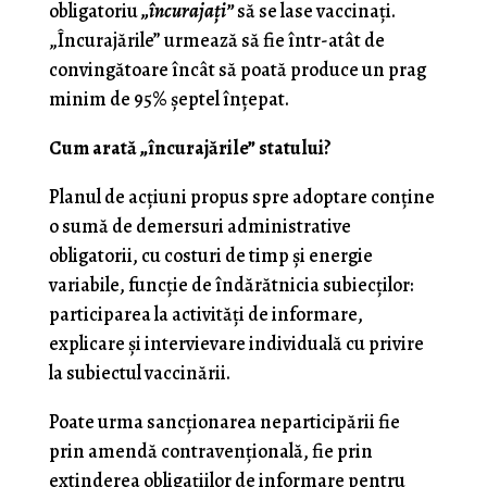
obligatoriu
„încurajaţi”
să se lase vaccinaţi.
„Încurajările” urmează să fie într-atât de
convingătoare încât să poată produce un prag
minim de 95% şeptel înţepat.
Cum arată „încurajările” statului?
Planul de acţiuni propus spre adoptare conţine
o sumă de demersuri administrative
obligatorii, cu costuri de timp şi energie
variabile, funcţie de îndărătnicia subiecţilor:
participarea la activităţi de informare,
explicare şi intervievare individuală cu privire
la subiectul vaccinării.
Poate urma sancţionarea neparticipării fie
prin amendă contravenţională, fie prin
extinderea obligaţiilor de informare pentru