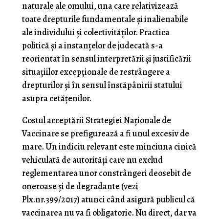
naturale ale omului, una care relativizează
toate drepturile fundamentale şi inalienabile
ale individului şi colectivităţilor. Practica
politică şi a instanţelor de judecată s-a
reorientat în sensul interpretării şi justificării
situaţiilor excepţionale de restrângere a
drepturilor şi în sensul înstăpânirii statului
asupra cetăţenilor.
Costul acceptării Strategiei Naţionale de
Vaccinare se prefigurează a fi unul excesiv de
mare. Un indiciu relevant este minciuna cinică
vehiculată de autorităţi care nu exclud
reglementarea unor constrângeri deosebit de
oneroase şi de degradante (vezi
Plx.nr.399/2017) atunci când asigură publicul că
vaccinarea nu va fi obligatorie. Nu direct, dar va