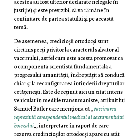
acestea au fost ulterior declarate nelegale în
justiţie) şi este previzibil că va rămâne în
continuare de partea statului şi pe această
temă.
De asemenea, credicioşii ortodocşi sunt
circumspecţi privitor la caracterul salvator al
vaccinului, astfel cum este acesta promovat ca
o componentă scientistă fundamentală a
progresului umanităţii, îndreptăţit să conducă
chiar şi la reconfigurarea întinderii drepturilor
cetăţeneşti. Este de reţinut aici un citat intens
vehiculat în mediile transumaniste, atribuit lui
Samuel Butler care menţiona că „
vaccinarea
reprezintă corespondentul medical al sacramentului
botezului
„, interpretare în raport de care
rezerva credincioşilor ortodocşi apare cu atât