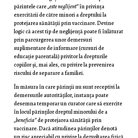
părintele care
„este neglijent”
în privinţa
exercitării de către minori a dreptului la
protejarea sănătăţii prin vaccinare. Devine
logic că acest tip de neglijenţă poate fi înlăturat
prin parcurgerea unor demersuri
suplimentare de informare (cursuri de
educaţie parentală) privitor la drepturile
copiilor şi, mai ales, cu privire la prevenirea
riscului de separare a familiei.
În măsura în care părinţii nu sunt receptivi la
demersurile autorităţilor, instanţa poate
desemna temporar un curator care să exercite
în locul părinţilor dreptul minorului de a
„beneficia”
de protejarea sănătăţii prin
vaccinare. Dacă atitudinea părinţilor denotă
un risc apreciabil cu privire la dezvoltarea fizică