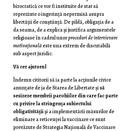
birocratică ce vor fi instituite de stat să
reprezinte o ingerinţă nepermisă asupra
libertăţii de conştiinţă. De pildă, obligaţia de a
da seama, de a explica şi justifica argumentele
religioase în cadrul unor
proceduri de intervievare
motivaţională
este una extrem de discutabilă
sub aspect juridic.
Vă cer ajutorul
Îndemn cititorii să ia parte la acţiunile civice
anunţate de ja de Starea de Libertate şi
să
sesizeze membrii parohiilor din care fac parte
cu privire la stringenţa subiectului
obligativităţii
şi a implementării măsurilor de
eliminare a reticenţei la vaccinare ce sunt
prevăzute de Strategia Naţională de Vaccinare