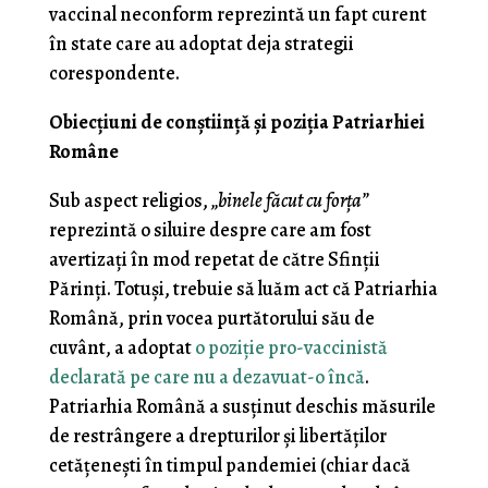
vaccinal neconform reprezintă un fapt curent
în state care au adoptat deja strategii
corespondente.
Obiecţiuni de conştiinţă şi poziţia Patriarhiei
Române
Sub aspect religios,
„binele făcut cu forţa”
reprezintă o siluire despre care am fost
avertizaţi în mod repetat de către Sfinţii
Părinţi. Totuşi, trebuie să luăm act că Patriarhia
Română, prin vocea purtătorului său de
cuvânt, a adoptat
o poziţie pro-vaccinistă
declarată pe care nu a dezavuat-o încă
.
Patriarhia Română a susţinut deschis măsurile
de restrângere a drepturilor şi libertăţilor
cetăţeneşti în timpul pandemiei (chiar dacă