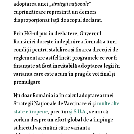
adoptarea unei „
strategii naţionale
”
cuprinzătoare reprezintă un demers
disproporţionat faţă de scopul declarat.
Prin HG-ul pus în dezbatere, Guvernul
României doreşte îndeplinirea formală a unei
condiţii pentru stabilirea şi fixarea direcţiei de
reglementare astfel încât programele ce vor fi
finanţate
să facă inevitabilă adoptarea legii
în
varianta care este acum în prag de vot final şi
promulgare.
Nu doar România ia în calcul adoptarea unei
Strategii Naţionale de Vaccinare ci şi
multe alte
state europene
, precum
şi S.U.A.
, semn că
vorbim despre
un efort global
de a împinge
subiectul vaccinării către varianta