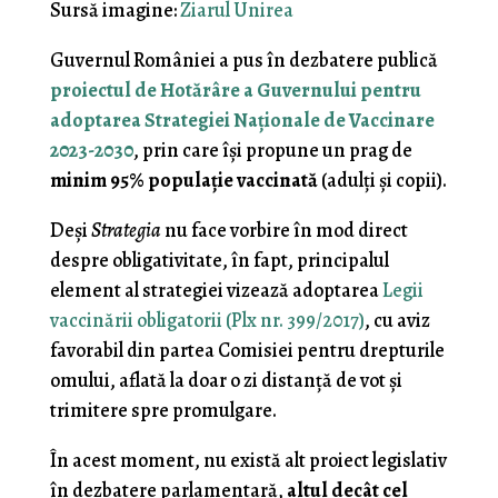
Sursă imagine:
Ziarul Unirea
Guvernul României a pus în dezbatere publică
proiectul de Hotărâre a Guvernului pentru
adoptarea Strategiei Naţionale de Vaccinare
2023-2030
, prin care îşi propune un prag de
minim 95% populaţie vaccinată
(adulţi şi copii).
Deşi
Strategia
nu face vorbire în mod direct
despre obligativitate, în fapt, principalul
element al strategiei vizează adoptarea
Legii
vaccinării obligatorii (Plx nr. 399/2017)
, cu aviz
favorabil din partea Comisiei pentru drepturile
omului, aflată la doar o zi distanţă de vot şi
trimitere spre promulgare.
În acest moment, nu există alt proiect legislativ
în dezbatere parlamentară,
altul decât cel