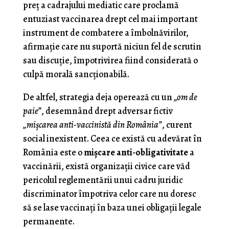
preţ a cadrajului mediatic care proclamă
entuziast vaccinarea drept cel mai important
instrument de combatere a îmbolnăvirilor,
afirmaţie care nu suportă niciun fel de scrutin
sau discuţie, împotrivirea fiind considerată o
culpă morală sancţionabilă.
De altfel, strategia deja operează cu un
„om de
paie”
, desemnând drept adversar fictiv
„mişcarea anti-vaccinistă din România”
, curent
social inexistent. Ceea ce există cu adevărat în
România este o
mişcare anti-obligativitate
a
vaccinării, există organizaţii civice care văd
pericolul reglementării unui cadru juridic
discriminator împotriva celor care nu doresc
să se lase vaccinaţi în baza unei obligaţii legale
permanente.