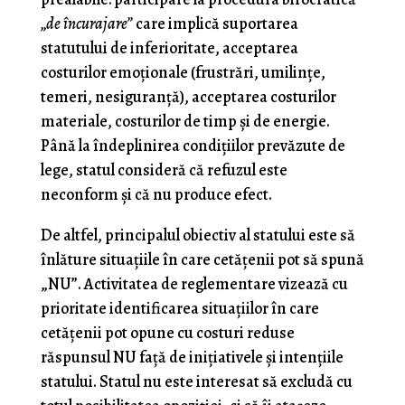
„de încurajare”
care implică suportarea
statutului de inferioritate, acceptarea
costurilor emoţionale (frustrări, umilinţe,
temeri, nesiguranţă), acceptarea costurilor
materiale, costurilor de timp şi de energie.
Până la îndeplinirea condiţiilor prevăzute de
lege, statul consideră că refuzul este
neconform şi că nu produce efect.
De altfel, principalul obiectiv al statului este să
înlăture situaţiile în care cetăţenii pot să spună
„NU”. Activitatea de reglementare vizează cu
prioritate identificarea situaţiilor în care
cetăţenii pot opune cu costuri reduse
răspunsul NU faţă de iniţiativele şi intenţiile
statului. Statul nu este interesat să excludă cu