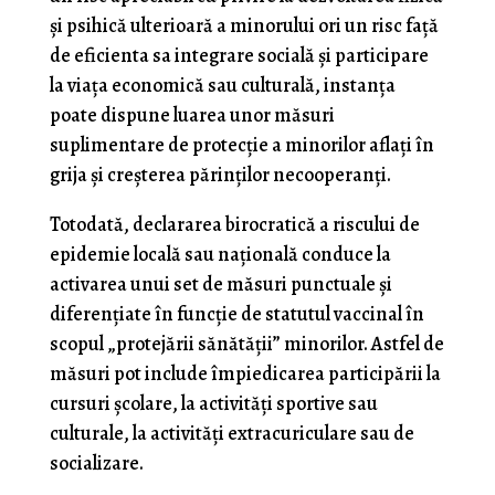
şi psihică ulterioară a minorului ori un risc faţă
de eficienta sa integrare socială şi participare
la viaţa economică sau culturală, instanţa
poate dispune luarea unor măsuri
suplimentare de protecţie a minorilor aflaţi în
grija şi creşterea părinţilor necooperanţi.
Totodată, declararea birocratică a riscului de
epidemie locală sau naţională conduce la
activarea unui set de măsuri punctuale şi
diferenţiate în funcţie de statutul vaccinal în
scopul „protejării sănătăţii” minorilor. Astfel de
măsuri pot include împiedicarea participării la
cursuri şcolare, la activităţi sportive sau
culturale, la activităţi extracuriculare sau de
socializare.