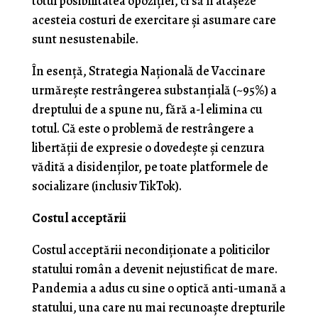
totul posibilitatea opoziţiei, ci să îi ataşeze
acesteia costuri de exercitare şi asumare care
sunt nesustenabile.
În esenţă, Strategia Naţională de Vaccinare
urmăreşte restrângerea substanţială (~95%) a
dreptului de a spune nu, fără a-l elimina cu
totul. Că este o problemă de restrângere a
libertăţii de expresie o dovedeşte şi cenzura
vădită a disidenţilor, pe toate platformele de
socializare (inclusiv TikTok).
Costul acceptării
Costul acceptării necondiţionate a politicilor
statului român a devenit nejustificat de mare.
Pandemia a adus cu sine o optică anti-umană a
statului, una care nu mai recunoaşte drepturile