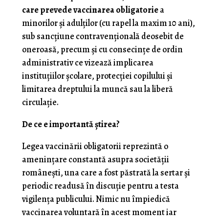
care prevede vaccinarea obligatorie
a
minorilor şi adulţilor (cu rapel la maxim 10 ani),
sub sancţiune contravenţională deosebit de
oneroasă, precum şi cu consecinţe de ordin
administrativ ce vizează implicarea
instituţiilor şcolare, protecţiei copilului şi
limitarea dreptului la muncă sau la liberă
circulaţie.
De ce e importantă ştirea?
Legea vaccinării obligatorii reprezintă o
ameninţare constantă asupra societăţii
româneşti, una care a fost păstrată la sertar şi
periodic readusă în discuţie pentru a testa
vigilenţa publicului. Nimic nu împiedică
vaccinarea voluntară în acest moment iar