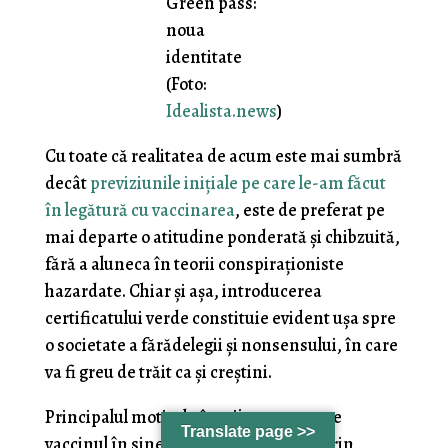
Green pass:
noua
identitate
(Foto:
Idealista.news
)
Cu toate că realitatea de acum este mai sumbră
decât
previziunile inițiale pe care le-am făcut
în legătură cu vaccinarea
, este de preferat pe
mai departe o atitudine ponderată și chibzuită,
fără a aluneca în teorii conspiraționiste
hazardate. Chiar și așa, introducerea
certificatului verde constituie evident ușa spre
o societate a fărădelegii și nonsensului, în care
va fi greu de trăit ca și creștini.
Principalul motiv de îngrijorare nu este
Translate page >>
vaccinul în sine, ci obligativitatea lui prin