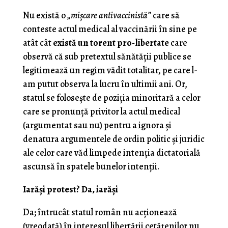
Nu există o
„mişcare antivaccinistă”
care să
conteste actul medical al vaccinării în sine pe
atât cât
există un torent pro-libertate
care
observă că sub pretextul sănătăţii publice se
legitimează un regim vădit totalitar, pe care l-
am putut observa la lucru în ultimii ani. Or,
statul se foloseşte de poziţia minoritară a celor
care se pronunţă privitor la actul medical
(argumentat sau nu) pentru a ignora şi
denatura argumentele de ordin politic şi juridic
ale celor care văd limpede intenţia dictatorială
ascunsă în spatele bunelor intenţii.
Iarăşi protest? Da, iarăşi
Da; întrucât statul român nu acţionează
(vreodată) în interesul libertăţii cetăţenilor nu