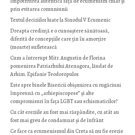
împotrivirea autentică față de ecumenism chiar și
prin evitarea comuniunii
Textul deciziilor luate la Sinodul V Ecumenic
Dreapta credință e o cunoaștere sănătoasă,
diferită de concepțiile care țin în amorțire
(moarte) sufletească
Cum a întrerupt Mitr. Augustin de Florina
pomenirea Patriarhului Atenagora, lăudat de
Arhim. Epifanie Teodoropulos
Este spre binele Bisericii obișnuirea cu rugăciuni
împreună cu „arhiepiscopese” și alte
compromisuri în fața LGBT sau schismaticilor?
Cu cât ereziile au fost mai răspândite, cu atât au
fost mai greu de condamnat și de înfrânt
Ce face ca ecumenismul din Creta să nu fie erezie