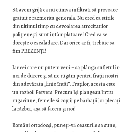
Să avem grijă ca nu cumva infiltrati să provoace
gratuit o razmerita generala. Nu cred ca stirile
din ultimul timp cu devoalarea atrocitatilor
polițienești sunt întâmplătoare! Cred ca se
dorește o escaladare. Dar orice ar fi, trebuie sa
fim PREZENȚI!
Iar cei care nu putem veni – să plângă sufletul în
noi de durere și să ne rugăm pentru frații noștri
din adevărata „linie întâi”. Fraților, acesta este
un razboi! Pervers! Precum își plangeau întru
rugaciune, femeile si copiii pe bărbații lor plecați
la război, așa să facem și noi!
Români ortodocși, puneți-vă ceasurile sa sune,