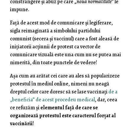
constrângere şi abuz pe care „
noua normalitate
” le
impune.
Faţă de acest mod de comunicare şi legiferare,
sigla reimaginată a simbolului partidului
comunist (secera şi vaccinul) care a fost aleasă de
iniţiatorii acţiunii de protest ca vector de
comunicare vizuală este una cum nu se putea mai
nimerită, din toate punctele de vedere!
Aşa cum au arătat cei care au ales să popularizeze
protestul în mediul online, nimeni nu neagă
dreptul celor care doresc să se lase vaccinaţi
de a
„beneficia” de acest procedeu medical
, dar, ceea
ce refuzăm şi
elementul faţă de care se
organizează protestul este caracterul forţat al
vaccinării!