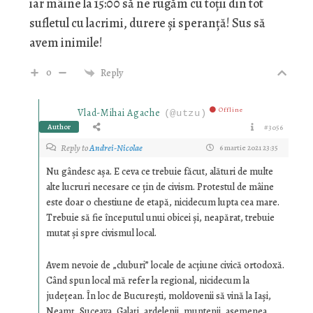
iar mâine la 15:00 să ne rugăm cu toții din tot
sufletul cu lacrimi, durere și speranță! Sus să
avem inimile!
0
Reply
Offline
Vlad-Mihai Agache
(@utzu)
Author
#3056
Reply to
Andrei-Nicolae
6 martie 2021 23:35
Nu gândesc așa. E ceva ce trebuie făcut, alături de multe
alte lucruri necesare ce țin de civism. Protestul de mâine
este doar o chestiune de etapă, nicidecum lupta cea mare.
Trebuie să fie începutul unui obicei și, neapărat, trebuie
mutat și spre civismul local.
Avem nevoie de „cluburi” locale de acțiune civică ortodoxă.
Când spun local mă refer la regional, nicidecum la
județean. În loc de București, moldovenii să vină la Iași,
Neamț, Suceava, Galați, ardelenii, muntenii, asemenea,