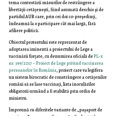
tema contestării măsurilor de restrângere a
libertăţii cetăţeneşti, fiind asumată deschis şi de
partidul AUR care, prin cei doi co-preşedinţi,
îndeamnă la o participare cât mai largă, fără
afiliere politică.
Obiectul protestului este reprezentat de
adoptarea iminentă a proiectului de Lege a
vaccinării forţate, cu denumirea oficială de
PL-x
nr. 399/2017 – Proiect de Lege privind vaccinarea
persoanelor în România
, proiect care va legifera
un sistem birocratic de constrângere a cetăţenilor
români să se lase vaccinaţi, lista inoculărilor
obligatorii urmând a fi stabilită prin ordin de
ministru.
Împreună cu diferitele variante de „paşaport de