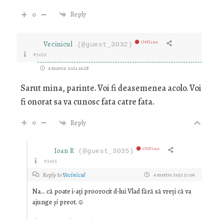
0
Reply
Offline
Vecinicul
(@guest_3032)
#3032
4 martie 2021 16:28
Sarut mina, parinte. Voi fi deasemenea acolo. Voi
fi onorat sa va cunosc fata catre fata.
0
Reply
Offline
Ioan R
(@guest_3035)
#3035
Reply to
Vecinicul
4 martie 2021 17:06
Na… că poate i-ați proorocit d-lui Vlad fără să vreți că va
ajunge
și
preot.☺️