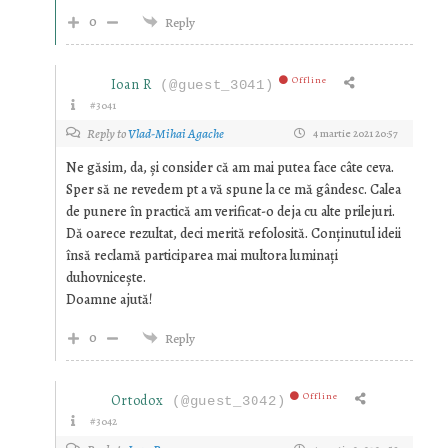
0
Reply
Offline
Ioan R
(@guest_3041)
#3041
Reply to
Vlad-Mihai Agache
4 martie 2021 20:57
Ne găsim, da, și consider că am mai putea face câte ceva.
Sper să ne revedem pt a vă spune la ce mă gândesc. Calea
de punere în practică am verificat-o deja cu alte prilejuri.
Dă oarece rezultat, deci merită refolosită. Conținutul ideii
însă reclamă participarea mai multora luminați
duhovnicește.
Doamne ajută!
0
Reply
Offline
Ortodox
(@guest_3042)
#3042