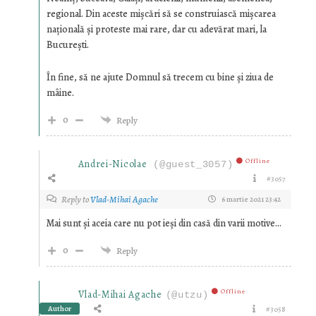
regional. Din aceste mișcări să se construiască mișcarea
națională și proteste mai rare, dar cu adevărat mari, la
București.
În fine, să ne ajute Domnul să trecem cu bine și ziua de
mâine.
0
Reply
Offline
Andrei-Nicolae
(@guest_3057)
#3057
Reply to
Vlad-Mihai Agache
6 martie 2021 23:42
Mai sunt și aceia care nu pot ieși din casă din varii motive…
0
Reply
Offline
Vlad-Mihai Agache
(@utzu)
Author
#3058