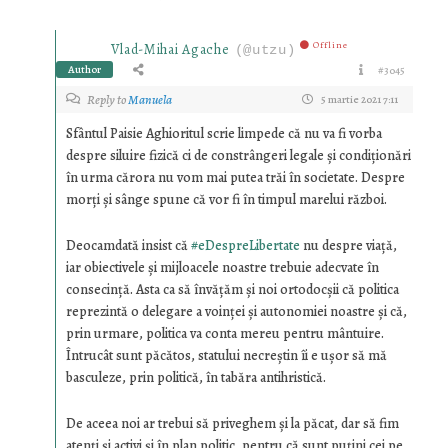
Offline
Vlad-Mihai Agache
(@utzu)
Author
#3045
Reply to
Manuela
5 martie 2021 7:11
Sfântul Paisie Aghioritul scrie limpede că nu va fi vorba
despre siluire fizică ci de constrângeri legale și condiționări
în urma cărora nu vom mai putea trăi în societate. Despre
morți și sânge spune că vor fi în timpul marelui război.
Deocamdată insist că
#eDespreLibertate
nu despre viață,
iar obiectivele și mijloacele noastre trebuie adecvate în
consecință. Asta ca să învățăm și noi ortodocșii că politica
reprezintă o delegare a voinței și autonomiei noastre și că,
prin urmare, politica va conta mereu pentru mântuire.
Întrucât sunt păcătos, statului necreştin îi e ușor să mă
basculeze, prin politică, în tabăra antihristică.
De aceea noi ar trebui să priveghem și la păcat, dar să fim
atenți și activi și în plan politic, pentru că sunt puțini cei pe