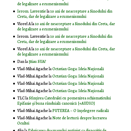
de legalizare a ecumenismului
Ierom. Lavrentie
la
10 ani de neacceptare a Sinodului din
Creta, dar de legalizare a ecumenismului
Viorel A
la
10 ani de neacceptare a Sinodului din Creta, dar
de legalizare a ecumenismului
Ierom. Lavrentie
la
10 ani de neacceptare a Sinodului din
Creta, dar de legalizare a ecumenismului
Viorel A
la
10 ani de neacceptare a Sinodului din Creta, dar
de legalizare a ecumenismului
Dan
la
Știau SUA?
Vlad-Mihai Agache
la
Octavian Goga: Ideia Naţională
Vlad-Mihai Agache
la
Octavian Goga: Ideia Naţională
Vlad-Mihai Agache
la
Octavian Goga: Ideia Naţională
Vlad-Mihai Agache
la
Octavian Goga: Ideia Naţională
TLC
la
Sfințirea Catedralei cu pomenirea schismaticului
Epifanie și buna rânduială canonică [+AUDIO]
Vlad-Mihai Agache
la
PUTEREA – O înţelegere radicală
Vlad-Mihai Agache
la
Note de lectură despre lucrarea
Ocultei
Alin
la
Fabricarea dușmanului putinist ca dispozitiv de