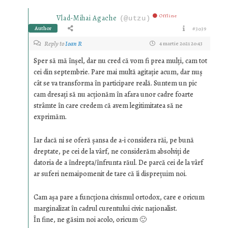
Offline
Vlad-Mihai Agache
(@utzu)
Author
#3039
Reply to
Ioan R
4 martie 2021 20:43
Sper să mă înşel, dar nu cred că vom fi prea mulţi, cam tot
cei din septembrie. Pare mai multă agitaţie acum, dar nuş
cât se va transforma în participare reală. Suntem un pic
cam dresaţi să nu acţionăm în afara unor cadre foarte
strâmte în care credem că avem legitimitatea să ne
exprimăm.
Iar dacă ni se oferă şansa de a-i considera răi, pe bună
dreptate, pe cei de la vârf, ne considerăm absolviţi de
datoria de a îndrepta/înfrunta răul. De parcă cei de la vârf
ar suferi nemaipomenit de tare că îi dispreţuim noi.
Cam aşa pare a funcţiona civismul ortodox, care e oricum
marginalizat în cadrul curentului civic naţionalist.
În fine, ne găsim noi acolo, oricum 🙂