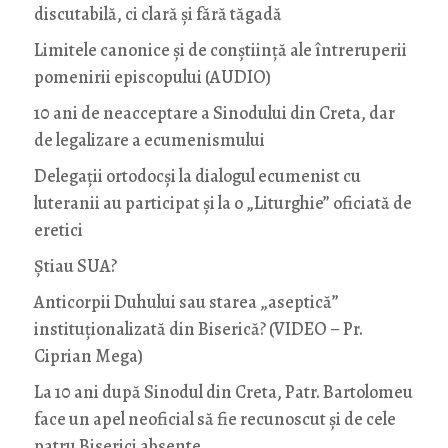
discutabilă, ci clară și fără tăgadă
Limitele canonice și de conștiință ale întreruperii
pomenirii episcopului (AUDIO)
10 ani de neacceptare a Sinodului din Creta, dar
de legalizare a ecumenismului
Delegații ortodocși la dialogul ecumenist cu
luteranii au participat și la o „Liturghie” oficiată de
eretici
Știau SUA?
Anticorpii Duhului sau starea „aseptică”
instituționalizată din Biserică? (VIDEO – Pr.
Ciprian Mega)
La 10 ani după Sinodul din Creta, Patr. Bartolomeu
face un apel neoficial să fie recunoscut și de cele
patru Biserici absente