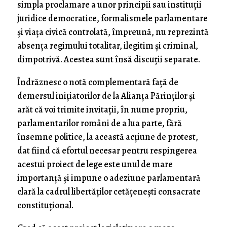
simpla proclamare a unor principii sau instituţii
juridice democratice, formalismele parlamentare
şi viaţa civică controlată, împreună, nu reprezintă
absenţa regimului totalitar, ilegitim şi criminal,
dimpotrivă. Acestea sunt însă discuţii separate.
Îndrăznesc o notă complementară faţă de
demersul iniţiatorilor de la Alianţa Părinţilor şi
arăt că voi trimite invitaţii, în nume propriu,
parlamentarilor români de a lua parte, fără
însemne politice, la această acţiune de protest,
dat fiind că efortul necesar pentru respingerea
acestui proiect de lege este unul de mare
importanţă şi impune o adeziune parlamentară
clară la cadrul libertăţilor cetăţeneşti consacrate
constituţional.