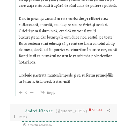
care viața virtuoasă îi apără de răul adus de puterea politică.
Dar, în privința vaccinării este vorba
despre libertatea
sufletească
, morală, nu despre siluire fizică și ucideri.
Oricâți vom fi duminică, cred că nu vor fi mulţi
bucureşteni, dar
bucuroși
le-om duce noi, restul, pe toate!
Bucureştenii sunt educaţi să percuteze la un cu totul alt tip
de mesaj decât cel împotriva vaccinurilor. În orice caz, nu vă
faceți iluzii că numărul nostru le va schimba politicienilor
hotărârea.
Trebuie păstrată mintea limpede și să suferim primejdiile
cu bucurie
. Asta cred, iertați-mă!
0
Reply
Offline
Andrei-Nicolae
(@guest_3055)
#3055
6 martie 2021 23:26