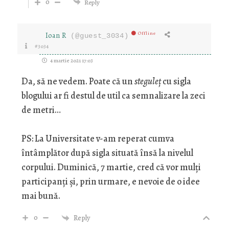
0
Reply
Offline
Ioan R
(@guest_3034)
#3034
4 martie 2021 17:03
Da, să ne vedem. Poate că un
steguleț
cu sigla
blogului ar fi destul de util ca semnalizare la zeci
de metri…
PS: La Universitate v-am reperat cumva
întâmplător după sigla situată însă la nivelul
corpului. Duminică, 7 martie, cred că vor mulți
participanți și, prin urmare, e nevoie de o idee
mai bună.
0
Reply