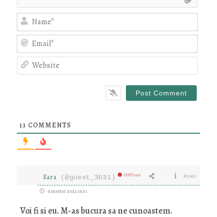
Nam
Emai
Webs
13
COMMENTS
Offline
Sara
#3031
(@guest_3031)
4 martie 2021 14:51
Voi fi si eu. M-as bucura sa ne cunoastem.