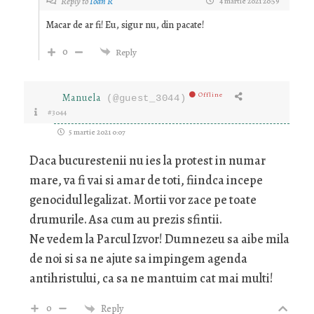
Reply to
Ioan R
4 martie 2021 20:59
Macar de ar fi! Eu, sigur nu, din pacate!
0
Reply
Offline
Manuela
(@guest_3044)
#3044
5 martie 2021 0:07
Daca bucurestenii nu ies la protest in numar
mare, va fi vai si amar de toti, fiindca incepe
genocidul legalizat. Mortii vor zace pe toate
drumurile. Asa cum au prezis sfintii.
Ne vedem la Parcul Izvor! Dumnezeu sa aibe mila
de noi si sa ne ajute sa impingem agenda
antihristului, ca sa ne mantuim cat mai multi!
0
Reply