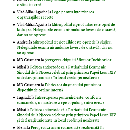
ordine internă
Vlad-Mihai Agache
la
Lege pentru interzicerea
organizaţiilor secrete
Vlad-Mihai Agache
la
Mitropolitul cipriot Tihic este oprit de
la slujire. Nelegiuirile ecumenismului se lovesc de o stavilă,
dar nu se opresc
Andrei
la
Mitropolitul cipriot Tihic este oprit de la slujire.
Nelegiuirile ecumenismului se lovesc de o stavilă, dar nu
se opresc
MD Crismaru
la
Ştergerea chipului Sfinţilor Închisorilor
Mihai
la
Politica antiortodoxă a Patriarhului Ecumenic.
Sinodul de la Niceea celebrat prin primirea Papei Leon XIV
și declarații unioniste în locul credinței nealterate
MD Crismaru
la
Fabricarea dușmanului putinist ca
dispozitiv de ordine internă
Ingradit
la
Întreruperea pomenirii este, conform
canoanelor, o mustrare a episcopului pentru erezie
Mihai
la
Politica antiortodoxă a Patriarhului Ecumenic.
Sinodul de la Niceea celebrat prin primirea Papei Leon XIV
și declarații unioniste în locul credinței nealterate
Elena
la
Perspectiva unirii ecumeniste reafirmată în