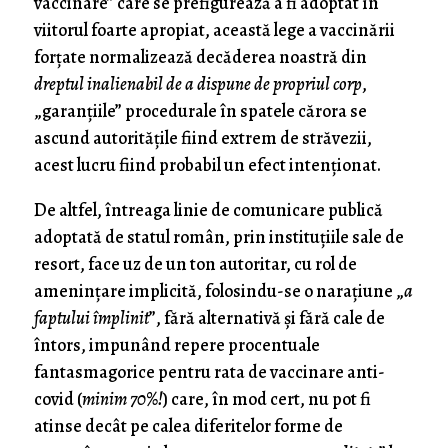
vaccinare” care se prefigurează a fi adoptat în
viitorul foarte apropiat, această lege a vaccinării
forţate normalizează decăderea noastră din
dreptul inalienabil de a dispune de propriul corp
,
„garanţiile” procedurale în spatele cărora se
ascund autorităţile fiind extrem de străvezii,
acest lucru fiind probabil un efect intenţionat.
De altfel, întreaga linie de comunicare publică
adoptată de statul român, prin instituţiile sale de
resort, face uz de un ton autoritar, cu rol de
ameninţare implicită, folosindu-se o naraţiune „
a
faptului împlinit
”, fără alternativă şi fără cale de
întors, impunând repere procentuale
fantasmagorice pentru rata de vaccinare anti-
covid (
minim 70%!
) care, în mod cert, nu pot fi
atinse decât pe calea diferitelor forme de