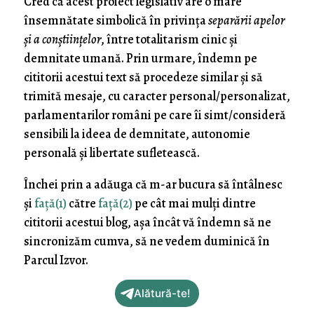
Cred că acest proiect legislativ are o mare
însemnătate simbolică în privinţa
separării apelor
şi a conştiinţelor
, între totalitarism cinic şi
demnitate umană. Prin urmare, îndemn pe
cititorii acestui text să procedeze similar şi să
trimită mesaje, cu caracter personal/personalizat,
parlamentarilor români pe care îi simt/consideră
sensibili la ideea de demnitate, autonomie
personală şi libertate sufletească.
Închei prin a adăuga că m-ar bucura să întâlnesc
şi
faţă(1)
către
faţă(2)
pe cât mai mulţi dintre
cititorii acestui blog, aşa încât vă îndemn să ne
sincronizăm cumva, să ne vedem duminică în
Parcul Izvor.
Alătură-te!