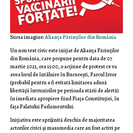
Sursa imagine:
Alianţa Părinţilor din România
Un nou test civic este iniţiat de Alianţa Părinţilor
din România, care propune pentru data de 07
martie 2021, ora 15:00, o acţiune de protest ce va
avea locul de întâlnire în Bucureşti, Parcul Izvor
(probabil pentru a fi evitată limitarea adusă
libertăţii întrunirilor pe perioada stării de alertă)
în imediata apropiere fiind Piaţa Constituţiei, în
faţa Palatului Parlamentului.
Iniţiativa este sprijinită deschis de majoritatea
actorilor civici şi massmedia care au fost activi pe