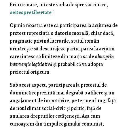
Prin urmare, nu este vorba despre vaccinare,
#eDespreLibertate
!
Opinia noastră este că participarea la acţiunea de
protest reprezintă
o datorie morală
, chiar dacă,
pragmatic privind lucrurile, statul român
urmăreşte să descurajeze participarea la acţiuni
care ţintesc să limiteze din marja sa de
abuz prin
intervenţie legislativă
şi probabil că va adopta
proiectul orişicum.
Sub acest aspect, participarea la protestul de
duminică reprezintă mai degrabă o afiliere şi un
angajament de împotrivire, pe termen lung, faţă
de noul climat social-civic şi politic, faţă de
anularea drepturilor cetăţeneşti. Aşa cum
cunoaştem din timpul regimului comunist,