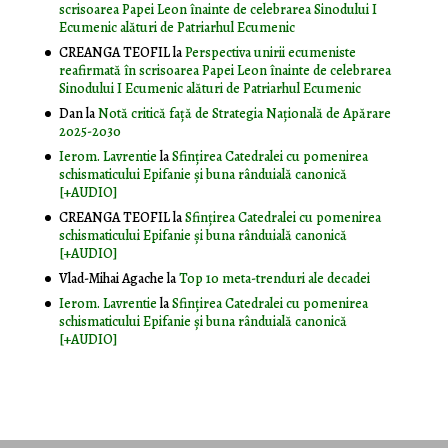
scrisoarea Papei Leon înainte de celebrarea Sinodului I
Ecumenic alături de Patriarhul Ecumenic
CREANGA TEOFIL
la
Perspectiva unirii ecumeniste
reafirmată în scrisoarea Papei Leon înainte de celebrarea
Sinodului I Ecumenic alături de Patriarhul Ecumenic
Dan
la
Notă critică faţă de Strategia Naţională de Apărare
2025-2030
Ierom. Lavrentie
la
Sfințirea Catedralei cu pomenirea
schismaticului Epifanie și buna rânduială canonică
[+AUDIO]
CREANGA TEOFIL
la
Sfințirea Catedralei cu pomenirea
schismaticului Epifanie și buna rânduială canonică
[+AUDIO]
Vlad-Mihai Agache
la
Top 10 meta-trenduri ale decadei
Ierom. Lavrentie
la
Sfințirea Catedralei cu pomenirea
schismaticului Epifanie și buna rânduială canonică
[+AUDIO]