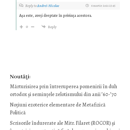
Reply to
Andrei-Nicolae
6 martie 2021 23:45
Așa este, aveți dreptate în privința acestora.
0
Reply
Noutăţi:
Mărturisirea prin întreruperea pomenirii în duh
ortodox și semințele zelotismului din anii ’60-’70
Noţiuni ezoterice elementare de Metafizică
Politică
Scrisorile îndurerate ale Mitr. Filaret (ROCOR) și