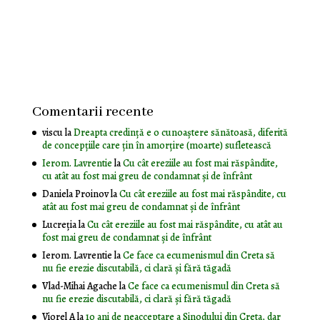
Comentarii recente
viscu
la
Dreapta credință e o cunoaștere sănătoasă, diferită
de concepțiile care țin în amorțire (moarte) sufletească
Ierom. Lavrentie
la
Cu cât ereziile au fost mai răspândite,
cu atât au fost mai greu de condamnat și de înfrânt
Daniela Proinov
la
Cu cât ereziile au fost mai răspândite, cu
atât au fost mai greu de condamnat și de înfrânt
Lucreția
la
Cu cât ereziile au fost mai răspândite, cu atât au
fost mai greu de condamnat și de înfrânt
Ierom. Lavrentie
la
Ce face ca ecumenismul din Creta să
nu fie erezie discutabilă, ci clară și fără tăgadă
Vlad-Mihai Agache
la
Ce face ca ecumenismul din Creta să
nu fie erezie discutabilă, ci clară și fără tăgadă
Viorel A
la
10 ani de neacceptare a Sinodului din Creta, dar