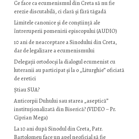
Ce face ca ecumenismul din Creta să nu fie
erezie discutabilă, ci clară și fără tăgadă
Limitele canonice și de conștiință ale
întreruperii pomenirii episcopului (AUDIO)
10 ani de neacceptare a Sinodului din Creta,
dar de legalizare a ecumenismului
Delegații ortodocși la dialogul ecumenist cu
luteranii au participat și la o „Liturghie” oficiată
de eretici
Știau SUA?
Anticorpii Duhului sau starea „aseptică”
instituționalizată din Biserică? (VIDEO – Pr.
Ciprian Mega)
La 10 ani după Sinodul din Creta, Patr.
Bartolomeu face un apel neoficial să fie