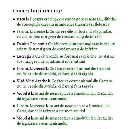
Comentarii recente
viscu
la
Dreapta credință e o cunoaștere sănătoasă, diferită
de concepțiile care țin în amorțire (moarte) sufletească
Ierom. Lavrentie
la
Cu cât ereziile au fost mai răspândite,
cu atât au fost mai greu de condamnat și de înfrânt
Daniela Proinov
la
Cu cât ereziile au fost mai răspândite, cu
atât au fost mai greu de condamnat și de înfrânt
Lucreția
la
Cu cât ereziile au fost mai răspândite, cu atât au
fost mai greu de condamnat și de înfrânt
Ierom. Lavrentie
la
Ce face ca ecumenismul din Creta să
nu fie erezie discutabilă, ci clară și fără tăgadă
Vlad-Mihai Agache
la
Ce face ca ecumenismul din Creta să
nu fie erezie discutabilă, ci clară și fără tăgadă
Viorel A
la
10 ani de neacceptare a Sinodului din Creta, dar
de legalizare a ecumenismului
Ierom. Lavrentie
la
10 ani de neacceptare a Sinodului din
Creta, dar de legalizare a ecumenismului
Viorel A
la
10 ani de neacceptare a Sinodului din Creta, dar
de legalizare a ecumenismului