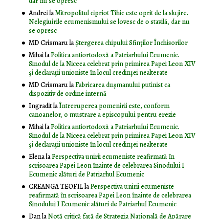
dar nu se opresc
Andrei
la
Mitropolitul cipriot Tihic este oprit de la slujire.
Nelegiuirile ecumenismului se lovesc de o stavilă, dar nu
se opresc
MD Crismaru
la
Ştergerea chipului Sfinţilor Închisorilor
Mihai
la
Politica antiortodoxă a Patriarhului Ecumenic.
Sinodul de la Niceea celebrat prin primirea Papei Leon XIV
și declarații unioniste în locul credinței nealterate
MD Crismaru
la
Fabricarea dușmanului putinist ca
dispozitiv de ordine internă
Ingradit
la
Întreruperea pomenirii este, conform
canoanelor, o mustrare a episcopului pentru erezie
Mihai
la
Politica antiortodoxă a Patriarhului Ecumenic.
Sinodul de la Niceea celebrat prin primirea Papei Leon XIV
și declarații unioniste în locul credinței nealterate
Elena
la
Perspectiva unirii ecumeniste reafirmată în
scrisoarea Papei Leon înainte de celebrarea Sinodului I
Ecumenic alături de Patriarhul Ecumenic
CREANGA TEOFIL
la
Perspectiva unirii ecumeniste
reafirmată în scrisoarea Papei Leon înainte de celebrarea
Sinodului I Ecumenic alături de Patriarhul Ecumenic
Dan
la
Notă critică faţă de Strategia Naţională de Apărare