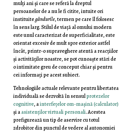
mulţi ani şi care se referă la dreptul
persoanelor de a nu le fi citite, intuite ori
instituite
gândurile
, termen pe care îl folosesc
în sens larg. Stilul de viaţă al omului modern
este unul caracterizat de superficialitate, este
orientat excesiv de mult spre exterior astfel
încât, printr-o supraveghere atentă a reacţiilor
şi activităţilor noastre, se pot cunoaşte stări de
o intimitate greu de conceput chiar şi pentru
cei informaţi pe acest subiect.
Tehnologiile actuale relevante pentru libertatea
individuală se dezvoltă în sensul
protezelor
cognitive
, a
interfeţelor om-maşină (calculator)
şi a
asistenţilor virtuali personali
. Acestea
prefigurează un tip de aservire cu totul
zdrobitor din punctul de vedere al autonomiei