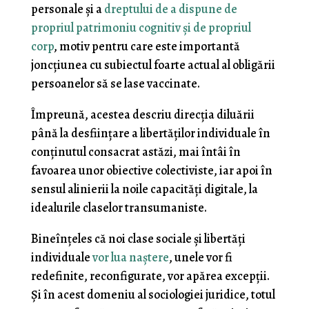
personale şi a
dreptului de a dispune de
propriul patrimoniu cognitiv şi de propriul
corp
, motiv pentru care este importantă
joncţiunea cu subiectul foarte actual al obligării
persoanelor să se lase vaccinate.
Împreună, acestea descriu direcţia diluării
până la desfiinţare a libertăţilor individuale în
conţinutul consacrat astăzi, mai întâi în
favoarea unor obiective colectiviste, iar apoi în
sensul alinierii la noile capacităţi digitale, la
idealurile claselor transumaniste.
Bineînţeles că noi clase sociale şi libertăţi
individuale
vor lua naştere
, unele vor fi
redefinite, reconfigurate, vor apărea excepţii.
Şi în acest domeniu al sociologiei juridice, totul