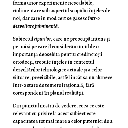
forma unor experimente nescalabile,
rudimentare sub aspectul scopului înţeles de
noi, dar care în mod cert se găsesc
într-o
dezvoltare fulminantă
.
Subiectul
cipurilor
, care ne preocupă intens şi
pe noi şi pe care îl considerăm unul de o
importanţă deosebită pentru credincioşii
ortodocşi, trebuie înţeles în contextul
dezvoltărilor tehnologice actuale şi a celor
viitoare,
previzibile
, astfel încât să nu alunece
într-o stare de temere iraţională, fără
corespondent în planul realităţii.
Din punctul nostru de vedere, ceea ce este
relevant cu privire la acest subiect este
capacitatea tot mai mare a celor puternici de a