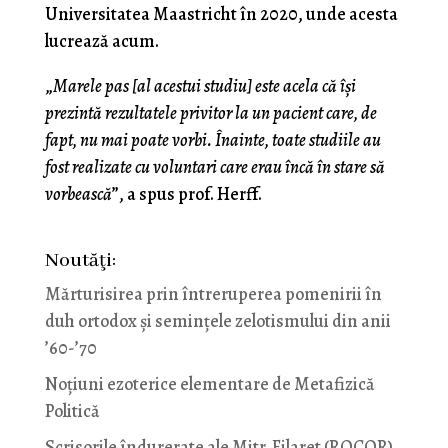
Universitatea Maastricht în 2020, unde acesta
lucrează acum.
„
Marele pas
[
al acestui studiu] este acela că își
prezintă rezultatele privitor la un pacient care, de
fapt, nu mai poate vorbi. Înainte, toate studiile au
fost realizate cu voluntari care erau încă în stare să
vorbească
”, a spus prof. Herff.
Noutăţi:
Mărturisirea prin întreruperea pomenirii în
duh ortodox și semințele zelotismului din anii
’60-’70
Noţiuni ezoterice elementare de Metafizică
Politică
Scrisorile îndurerate ale Mitr. Filaret (ROCOR)