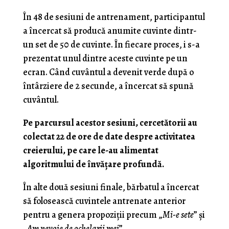
În 48 de sesiuni de antrenament, participantul
a încercat să producă anumite cuvinte dintr-
un set de 50 de cuvinte. În fiecare proces, i s-a
prezentat unul dintre aceste cuvinte pe un
ecran. Când cuvântul a devenit verde după o
întârziere de 2 secunde, a încercat să spună
cuvântul.
Pe parcursul acestor sesiuni, cercetătorii au
colectat 22 de ore de date despre activitatea
creierului, pe care le-au alimentat
algoritmului de învățare profundă.
În alte două sesiuni finale, bărbatul a încercat
să folosească cuvintele antrenate anterior
pentru a genera propoziții precum „
Mi-e sete
” și
„
Am nevoie de ochelarii mei
”