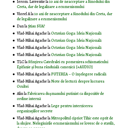
Ierom. Lavrentie
la
10 ani de neacceptare a Sinodului din
Creta, dar de legalizare a ecumenismului
Viorel A
la
10 ani de neacceptare a Sinodului din Creta, dar
de legalizare a ecumenismului
Dan
la
Știau SUA?
Vlad-Mihai Agache
la
Octavian Goga: Ideia Naţională
Vlad-Mihai Agache
la
Octavian Goga: Ideia Naţională
Vlad-Mihai Agache
la
Octavian Goga: Ideia Naţională
Vlad-Mihai Agache
la
Octavian Goga: Ideia Naţională
TLC
la
Sfințirea Catedralei cu pomenirea schismaticului
Epifanie și buna rânduială canonică [+AUDIO]
Vlad-Mihai Agache
la
PUTEREA – O înţelegere radicală
Vlad-Mihai Agache
la
Note de lectură despre lucrarea
Ocultei
Alin
la
Fabricarea dușmanului putinist ca dispozitiv de
ordine internă
Vlad-Mihai Agache
la
Lege pentru interzicerea
organizaţiilor secrete
Vlad-Mihai Agache
la
Mitropolitul cipriot Tihic este oprit de
la slujire. Nelegiuirile ecumenismului se lovesc de o stavilă,