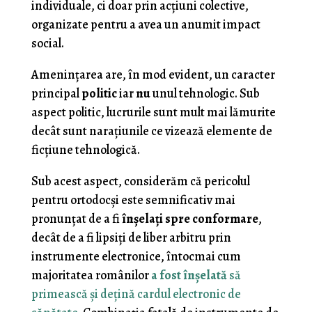
individuale, ci doar prin acţiuni colective,
organizate pentru a avea un anumit impact
social.
Ameninţarea are, în mod evident, un caracter
principal
politic
iar
nu
unul tehnologic. Sub
aspect politic, lucrurile sunt mult mai lămurite
decât sunt naraţiunile ce vizează elemente de
ficţiune tehnologică.
Sub acest aspect, considerăm că pericolul
pentru ortodocşi este semnificativ mai
pronunţat de a fi
înşelaţi spre conformare
,
decât de a fi lipsiţi de liber arbitru prin
instrumente electronice, întocmai cum
majoritatea românilor
a fost înşelată
să
primească şi deţină cardul electronic de