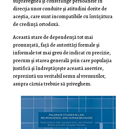
supraveghea şi constrânge persoanele în
direcţia unor conduite şi atitudini dorite de
aceştia, care sunt incompatibile cu învăţătura
de credinţă ortodoxă.
Această stare de dependenţă tot mai
pronunţată, faţă de autorităţi formale şi
informale tot mai greu de indicat cu precizie,
precum şi starea generală prin care populaţia
justifică şi îndreptăţeşte această aservire,
reprezintă un veritabil semn al vremurilor,
asupra căruia trebuie să priveghem.