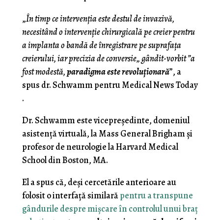
„
În timp ce intervenția este destul de invazivă,
necesitând o intervenție chirurgicală pe creier pentru
a implanta o bandă de înregistrare pe suprafața
creierului, iar precizia de conversie„ gândit-vorbit ”a
fost modestă,
paradigma este revoluționară
”, a
spus dr. Schwamm pentru Medical News Today
.
Dr. Schwamm este vicepreședinte, domeniul
asistență virtuală, la Mass General Brigham și
profesor de neurologie la Harvard Medical
School din Boston, MA.
El a spus că, deși cercetările anterioare au
folosit o interfață similară
pentru a transpun
e
gândurile despre mișcare în controlul unui braț