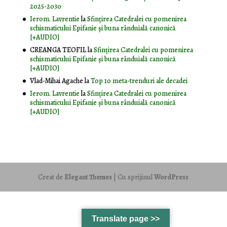
2025-2030
Ierom. Lavrentie
la
Sfințirea Catedralei cu pomenirea
schismaticului Epifanie și buna rânduială canonică
[+AUDIO]
CREANGA TEOFIL
la
Sfințirea Catedralei cu pomenirea
schismaticului Epifanie și buna rânduială canonică
[+AUDIO]
Vlad-Mihai Agache
la
Top 10 meta-trenduri ale decadei
Ierom. Lavrentie
la
Sfințirea Catedralei cu pomenirea
schismaticului Epifanie și buna rânduială canonică
[+AUDIO]
Creat de
Elegant Themes
| Cu sprijinul
WordPress
Translate page >>