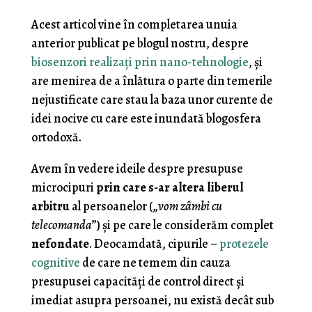
Acest articol vine în completarea unuia
anterior publicat pe blogul nostru, despre
biosenzori realizaţi prin nano-tehnologie
, şi
are menirea de a înlătura o parte din temerile
nejustificate care stau la baza unor curente de
idei nocive cu care este inundată blogosfera
ortodoxă.
Avem în vedere ideile despre presupuse
microcipuri
prin care s-ar altera liberul
arbitru
al persoanelor („
vom zâmbi cu
telecomanda
”) şi pe care le considerăm complet
nefondate
. Deocamdată, cipurile –
protezele
cognitive
de care ne temem din cauza
presupusei capacităţi de control direct şi
imediat asupra persoanei, nu există decât sub