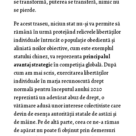
se transformă, puterea se transferă, nimic nu
se pierde.
Pe acest traseu, niciun stat nu-şi va permite să
rămână în urmă protejând relicvele libertăţilor
individuale întrucât o populaţie obedientă şi
aliniată noilor obiective, cum este exemplul
statului chinez, va reprezenta
principalul
avantaj strategic
în competiţia globală. După
cum am mai scris, exercitarea libertăţilor
individuale în marja recunoscută drept
normală pentru începutul anului 2020
reprezintă un adevărat abuz de drept, o
vătămare adusă unor interese colectiviste care
devin de esenţa autorităţii statale de astăzi şi
de mâine. Pe de altă parte, ceea ce ne-a rămas
de apărat nu poate fi obţinut prin demersuri