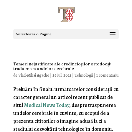
Selectează o Pagină
Temeri nejustificate ale credincioşilor ortodocşi:
traducerea undelor cerebrale
de
Vlad-Mihai Agache
|
26 iul. 2021
|
Tehnologii
|
1 comentariu
Preluăm în finalul următoarelor consideraţii cu
caracter general un articol recent publicat de
situl
Medical News Today
, despre traspunerea
undelor cerebrale în cuvinte, cu scopul de a
prezenta cititorilor o imagine adusă la zi a
stadiului dezvoltării tehnologice în domeniu.