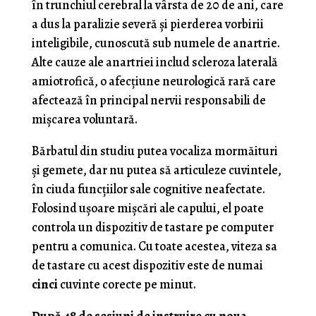
în trunchiul cerebral la vârsta de 20 de ani, care
a dus la paralizie severă și pierderea vorbirii
inteligibile, cunoscută sub numele de anartrie.
Alte cauze ale anartriei includ scleroza laterală
amiotrofică, o afecțiune neurologică rară care
afectează în principal nervii responsabili de
mișcarea voluntară.
Bărbatul din studiu putea vocaliza mormăituri
și gemete, dar nu putea să articuleze cuvintele,
în ciuda funcțiilor sale cognitive neafectate.
Folosind ușoare mișcări ale capului, el poate
controla un dispozitiv de tastare pe computer
pentru a comunica. Cu toate acestea, viteza sa
de tastare cu acest dispozitiv este de numai
cinci
cuvinte corecte pe minut.
După 48 de sesiuni de instruire cu noua