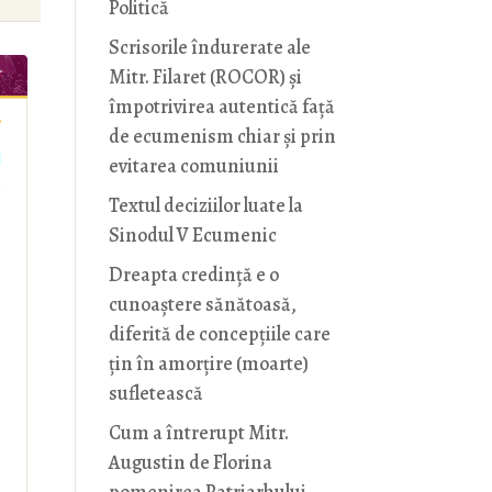
Politică
Scrisorile îndurerate ale
Mitr. Filaret (ROCOR) și
împotrivirea autentică față
de ecumenism chiar și prin
evitarea comuniunii
Textul deciziilor luate la
Sinodul V Ecumenic
Dreapta credință e o
cunoaștere sănătoasă,
diferită de concepțiile care
țin în amorțire (moarte)
sufletească
Cum a întrerupt Mitr.
Augustin de Florina