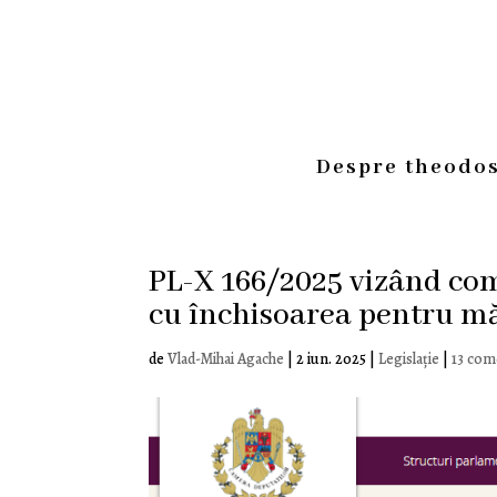
Despre theodos
PL-X 166/2025 vizând com
cu închisoarea pentru măr
de
Vlad-Mihai Agache
|
2 iun. 2025
|
Legislație
|
13 com