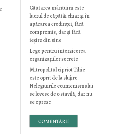
Căutarea mântuirii este
or
lucrul de căpătâi chiar și în
apărarea credinței, fără
compromis, dar și fără
ieșire din sine
Lege pentru interzicerea
organizaţiilor secrete
Mitropolitul cipriot Tihic
este oprit de la slujire.
Nelegiuirile ecumenismului
se lovesc de o stavilă, dar nu
se opresc
COMENTARII