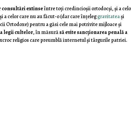
 consultări extinse
între toţi credincioşii ortodocşi, şi a cel
i a celor care nu au făcut-o (dar care înţeleg
gravitatea
şi
cii Ortodoxe) pentru a găsi cele mai potrivite mijloace şi
a legii cultelor
, în măsură
să evite sancţionarea penală a
croc religios care preumblă internetul şi târgurile patriei.