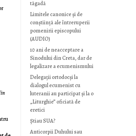
tăgadă
or
Limitele canonice și de
conștiință ale întreruperii
pomenirii episcopului
(AUDIO)
10 ani de neacceptare a
Sinodului din Creta, dar de
legalizare a ecumenismului
Delegații ortodocși la
dialogul ecumenist cu
din
luteranii au participat și la o
„Liturghie” oficiată de
eretici
tru
Știau SUA?
Anticorpii Duhului sau
nt de