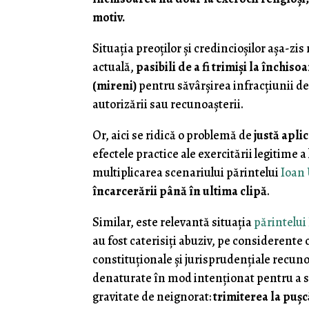
motiv.
Situaţia preoţilor şi credincioşilor aşa-zi
actuală,
pasibili de a fi trimişi la închiso
(mireni)
pentru săvârşirea infracţiunii de 
autorizării sau recunoaşterii.
Or, aici se ridică o problemă de
justă aplic
efectele practice ale exercitării legitime a
multiplicarea scenariului părintelui
Ioan
încarcerării până în ultima clipă
.
Similar, este relevantă situaţia
părintelui
au fost caterisiţi abuziv, pe considerente 
constituţionale şi jurisprudenţiale recunos
denaturate în mod intenţionat pentru a s
gravitate de neignorat:
trimiterea la puşc