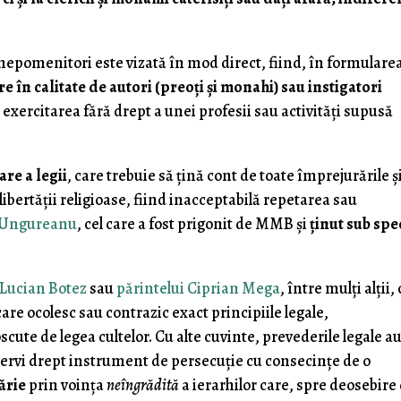
s nepomenitori este vizată în mod direct, fiind, în formulare
are în calitate de autori (preoţi şi monahi) sau instigatori
exercitarea fără drept a unei profesii sau activităţi supusă
are a legii
, care trebuie să ţină cont de toate împrejurările ş
 libertăţii religioase, fiind inacceptabilă repetarea sau
 Ungureanu
, cel care a fost prigonit de MMB şi
ţinut sub spe
 Lucian Botez
sau
părintelui Ciprian Mega
, între mulţi alţii,
care ocolesc sau contrazic exact principiile legale,
cute de legea cultelor. Cu alte cuvinte, prevederile legale au
ervi drept instrument de persecuţie cu consecinţe de o
ărie
prin voinţa
neîngrădită
a ierarhilor care, spre deosebire