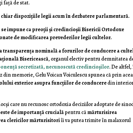
 faţă de stat.
n chiar dispoziţiile legii acum în dezbatere parlamentară.
se impune ca preoţii şi credincioşii Bisericii Ortodoxe
onate de modificarea prevederilor legii cultelor.
la transparenţa nominală a forurilor de conducere a culte
ţională Bisericească
, organul electiv pentru demnitatea d
onenţă secretizată, necunoscută credincioşilor
. De altfel,
zez din memorie, Gelu Voican Voiculescu spunea că prin ace
olului exterior asupra funcţiilor de conducere
din interio
odocşi care nu recunosc ortodoxia deciziilor adoptate de sino
r este de importanţă crucială
pentru că
mărturisirea
rea clericilor mărturisitori
îi va putea trimite în malaxorul