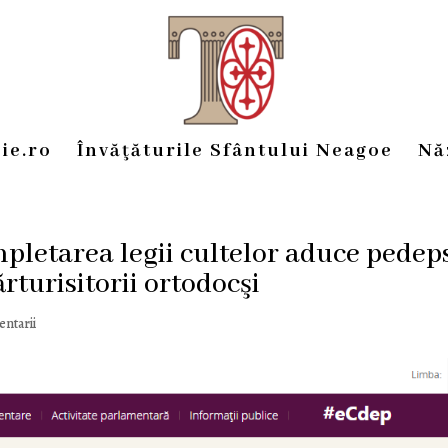
ie.ro
Învăţăturile Sfântului Neagoe
Nă
pletarea legii cultelor aduce pedep
turisitorii ortodocşi
entarii