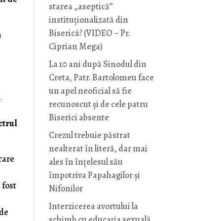
starea „aseptică”
instituționalizată din
Biserică? (VIDEO – Pr.
a
Ciprian Mega)
La 10 ani după Sinodul din
Creta, Patr. Bartolomeu face
un apel neoficial să fie
i
recunoscut și de cele patru
Biserici absente
ctrul
Crezul trebuie păstrat
nealterat în literă, dar mai
 care
ales în înțelesul său
împotriva Papahagilor și
 fost
Nifonilor
Interzicerea avortului la
 de
schimb cu educaţia sexuală