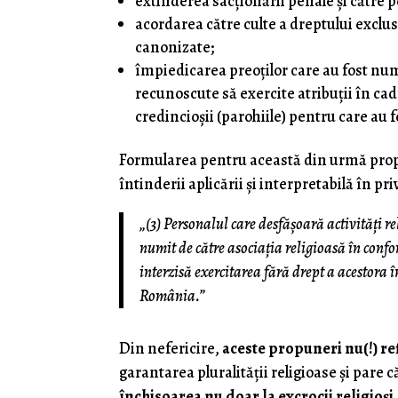
extinderea sacţionării penale şi către 
acordarea către culte a dreptului exclusi
canonizate;
împiedicarea preoţilor care au fost num
recunoscute să exercite atribuţii în cad
credincioşii (parohiile) pentru care au f
Formularea pentru această din urmă propu
întinderii aplicării şi interpretabilă în pri
„(3) Personalul care desfăşoară activităţi rel
numit de către asociaţia religioasă în confor
interzisă exercitarea fără drept a acestora î
România.”
Din nefericire,
aceste propuneri nu(!) ref
garantarea pluralităţii religioase şi pare 
închisoarea nu doar la excrocii religioşi, c