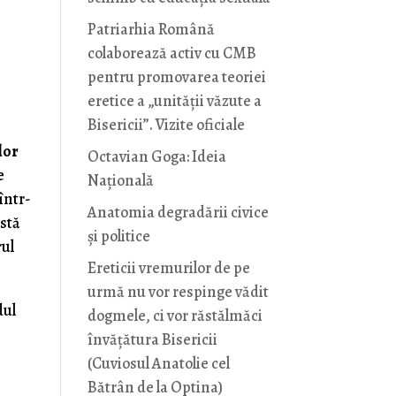
Patriarhia Română
colaborează activ cu CMB
pentru promovarea teoriei
eretice a „unității văzute a
Bisericii”. Vizite oficiale
lor
Octavian Goga: Ideia
e
Naţională
 într-
Anatomia degradării civice
astă
și politice
rul
Ereticii vremurilor de pe
urmă nu vor respinge vădit
dul
dogmele, ci vor răstălmăci
învățătura Bisericii
(Cuviosul Anatolie cel
Bătrân de la Optina)