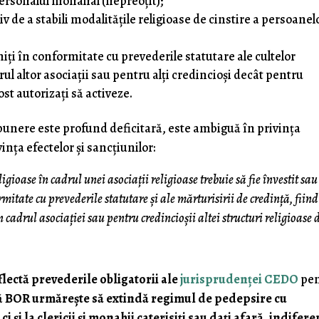
personalul monahal (nepreoţit);
v de a stabili modalităţile religioase de cinstire a persoanel
iţi în conformitate cu prevederile statutare ale cultelor
rul altor asociaţii sau pentru alţi credincioşi decât pentru
ost autorizaţi să activeze.
nere este profund deficitară, este ambiguă în privinţa
vinţa efectelor şi sancţiunilor:
igioase în cadrul unei asociaţii religioase trebuie să fie învestit sau
mitate cu prevederile statutare şi ale mărturisirii de credinţă, fiind
n cadrul asociaţiei sau pentru credincioşii altei structuri religioase 
lectă prevederile obligatorii ale
jurisprudenţei CEDO
pen
că
BOR urmăreşte să extindă regimul de pedepsire cu
i şi la clericii şi monahii caterisiţi sau daţi afară, indifere