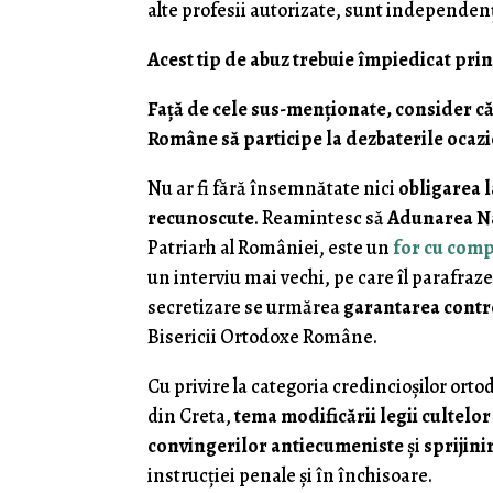
alte profesii autorizate, sunt independenţi
Acest tip de abuz trebuie împiedicat pri
Faţă de cele sus-menţionate, consider că 
Române să participe la dezbaterile ocazi
Nu ar fi fără însemnătate nici
obligarea 
recunoscute
. Reamintesc să
Adunarea Na
Patriarh al României, este un
for cu comp
un interviu mai vechi, pe care îl parafra
secretizare se urmărea
garantarea contr
Bisericii Ortodoxe Române.
Cu privire la categoria credincioşilor ort
din Creta,
tema modificării legii cultelo
convingerilor antiecumeniste
şi
sprijini
instrucţiei penale şi în închisoare.