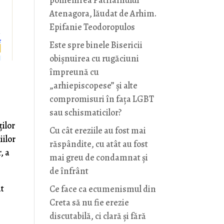
pomenirea Patriarhului
Atenagora, lăudat de Arhim.
Epifanie Teodoropulos
Este spre binele Bisericii
obișnuirea cu rugăciuni
împreună cu
„arhiepiscopese” și alte
compromisuri în fața LGBT
sau schismaticilor?
ţilor
Cu cât ereziile au fost mai
iilor
răspândite, cu atât au fost
, a
mai greu de condamnat și
de înfrânt
at
Ce face ca ecumenismul din
Creta să nu fie erezie
discutabilă, ci clară și fără