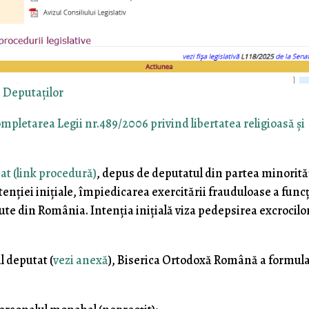
 Deputaţilor
mpletarea Legii nr.489/2006 privind libertatea religioasă şi
nat (link procedură)
, depus de deputatul din partea minorită
intenţiei iniţiale, împiedicarea exercitării frauduloase a funcţ
cute din România. Intenţia iniţială viza pedepsirea excrocilor
l deputat (
vezi anexă
), Biserica Ortodoxă Română a formul