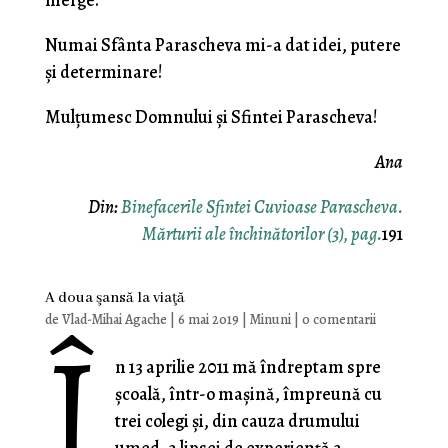
Numai Sfânta Parascheva mi-a dat idei, putere
şi determinare!
Mulţumesc Domnului şi Sfintei Parascheva!
Ana
Din:
Binefacerile Sfintei Cuvioase Parascheva.
Mărturii ale închinătorilor (3), pag.
191
A doua şansă la viaţă
Î
de
Vlad-Mihai Agache
|
6 mai 2019
|
Minuni
|
0 comentarii
n 13 aprilie 2011 mă îndreptam spre
şcoală, într-o maşină, împreună cu
trei colegi şi, din cauza drumului
umed, a lipsei de experienţă a