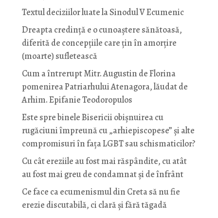
Textul deciziilor luate la Sinodul V Ecumenic
Dreapta credință e o cunoaștere sănătoasă,
diferită de concepțiile care țin în amorțire
(moarte) sufletească
Cum a întrerupt Mitr. Augustin de Florina
pomenirea Patriarhului Atenagora, lăudat de
Arhim. Epifanie Teodoropulos
Este spre binele Bisericii obișnuirea cu
rugăciuni împreună cu „arhiepiscopese” și alte
compromisuri în fața LGBT sau schismaticilor?
Cu cât ereziile au fost mai răspândite, cu atât
au fost mai greu de condamnat și de înfrânt
Ce face ca ecumenismul din Creta să nu fie
erezie discutabilă, ci clară și fără tăgadă