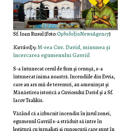
Sf. Ioan Rusul (Foto:
ΟρθοδοξίαNewsAgency
)
Κατάνιξη:
M-rea Cuv. David, minunea și
încercarea egumenului Gavriil
S-a întunecat cerul de fum și cenușă, s-a
întunecat inima noastră. Incendiile din Evvia,
care au ars mii de terenuri, au amenințat și
Mănăstirea istorică a Cuviosului David și a Sf.
Iacov Tsalikis.
Văzând că a izbucnit incendiu în jurul zonei,
egumenul Gavriil s-a străduit să intre în
legătură cu jurnaliști și cunoscuții care sunt în