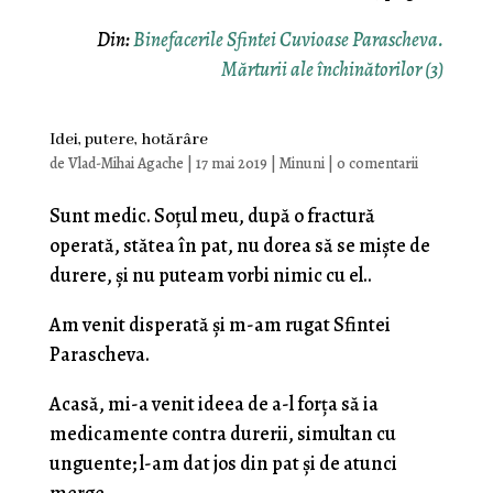
Din:
Binefacerile Sfintei Cuvioase Parascheva.
Mărturii ale închinătorilor (3)
Idei, putere, hotărâre
de
Vlad-Mihai Agache
|
17 mai 2019
|
Minuni
|
0 comentarii
Sunt medic. Soţul meu, după o fractură
operată, stătea în pat, nu dorea să se mişte de
durere, şi nu puteam vorbi nimic cu el..
Am venit disperată şi m-am rugat Sfintei
Parascheva.
Acasă, mi-a venit ideea de a-l forţa să ia
medicamente contra durerii, simultan cu
unguente; l-am dat jos din pat şi de atunci
merge.