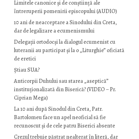
Limitele canonice și de conștiință ale
întreruperii pomenirii episcopului (AUDIO)
10 ani de neacceptare a Sinodului din Creta,
dar de legalizare a ecumenismului
Delegații ortodocși la dialogul ecumenist cu
luteranii au participat și la o „Liturghie” oficiată
de eretici
Știau SUA?
Anticorpii Duhului sau starea „aseptică”
instituționalizată din Biserică? (VIDEO – Pr.
Ciprian Mega)
La 10 ani după Sinodul din Creta, Patr.
Bartolomeu face un apel neoficial să fie
recunoscut și de cele patru Biserici absente
Crezul trebuie păstrat nealterat în literă, dar