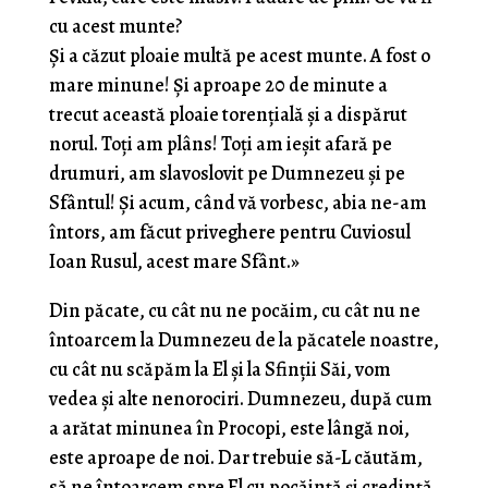
cu acest munte?
Și a căzut ploaie multă pe acest munte. A fost o
mare minune! Și aproape 20 de minute a
trecut această ploaie torențială și a dispărut
norul. Toți am plâns! Toți am ieșit afară pe
drumuri, am slavoslovit pe Dumnezeu și pe
Sfântul! Și acum, când vă vorbesc, abia ne-am
întors, am făcut priveghere pentru Cuviosul
Ioan Rusul, acest mare Sfânt.»
Din păcate, cu cât nu ne pocăim, cu cât nu ne
întoarcem la Dumnezeu de la păcatele noastre,
cu cât nu scăpăm la El și la Sfinții Săi, vom
vedea și alte nenorociri. Dumnezeu, după cum
a arătat minunea în Procopi, este lângă noi,
este aproape de noi. Dar trebuie să-L căutăm,
să ne întoarcem spre El cu pocăință și credință