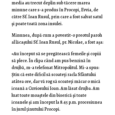
media au trecut deplin sub tăcere marea
minune care s-a produs în Procopi, Evvia, de
către Sf. Ioan Rusul, prin care a fost salvat satul
și poate toată zona insulei.
Minunea, după cum a povestit-o preotul paroh
al lăcașului Sf. Ioan Rusul, pr. Nicolae, a fost așa:
«Au început să se pregătească femeile și copiii
să plece. În clipa când am pus benzină în
drujbă, m-a telefonat Mitropolitul. Mi-a spus:
Știu că este dificil să scoateți racla Sfântului
atâtea ore, dar vă rog să scoateți măcar o mică
icoană a Cuviosului Ioan. Am lăsat drujba. Am
luat toate moaștele din biserică și toate
icoanele și am început la 8.45 p.m. procesiunea
în jurul ținutului Procopi.