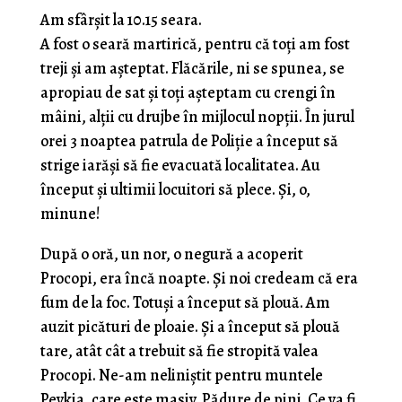
Am sfârșit la 10.15 seara.
A fost o seară martirică, pentru că toți am fost
treji și am așteptat. Flăcările, ni se spunea, se
apropiau de sat și toți așteptam cu crengi în
mâini, alții cu drujbe în mijlocul nopții. În jurul
orei 3 noaptea patrula de Poliție a început să
strige iarăși să fie evacuată localitatea. Au
început și ultimii locuitori să plece. Și, o,
minune!
După o oră, un nor, o negură a acoperit
Procopi, era încă noapte. Și noi credeam că era
fum de la foc. Totuși a început să plouă. Am
auzit picături de ploaie. Și a început să plouă
tare, atât cât a trebuit să fie stropită valea
Procopi. Ne-am neliniștit pentru muntele
Pevkia, care este masiv. Pădure de pini. Ce va fi