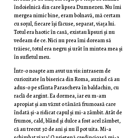
îndoielnică din care lipsea Dumnezeu. Nu îmi
mergea nimic bine, eram bolnavă, mă certam
cu soţul, fiecare îşi făcuse, separat, viaţa lui.
Totul era haotic în casă, existau lipsuri şi nu
vedeam de ce. Nici nu prea îmi doream să
trăiesc, totul era negru şi urât în mintea mea şi
în sufletul meu.
Într-o noapte am avut un vis: intrasem de
curiozitate în biserica din Roma, auzind că au
adus-o pe sfânta Parascheva în baldachin, cu
raclă de argint. Ea dormea, iar eu m-am
apropiat şi am văzut o tânără frumoasă care
îndată şi-a ridicat capul şi mi-a zâmbit. Atât de
frumos, cald, blând şi dulce a fost acel zâmbet,
că au trecut 30 de ani şi nu îl pot uita. Mi-a
schimbat viaţa! O prietenă credincioasă mi-a