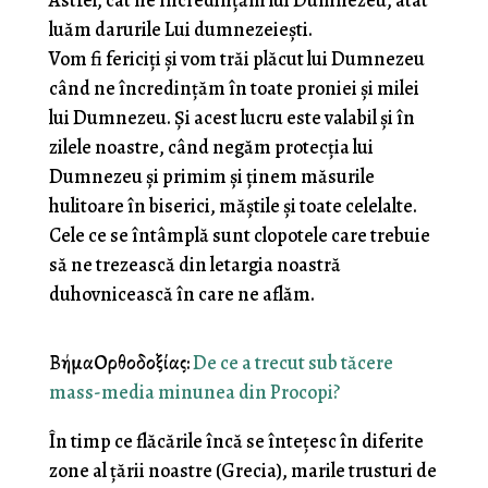
Astfel, cât ne încredințăm lui Dumnezeu, atât
luăm darurile Lui dumnezeiești.
Vom fi fericiți și vom trăi plăcut lui Dumnezeu
când ne încredințăm în toate proniei și milei
lui Dumnezeu. Și acest lucru este valabil și în
zilele noastre, când negăm protecția lui
Dumnezeu și primim și ținem măsurile
hulitoare în biserici, măștile și toate celelalte.
Cele ce se întâmplă sunt clopotele care trebuie
să ne trezească din letargia noastră
duhovnicească în care ne aflăm.
ΒήμαΟρθοδοξίας:
De ce a trecut sub tăcere
mass-media minunea din Procopi?
În timp ce flăcările încă se întețesc în diferite
zone al țării noastre (Grecia), marile trusturi de