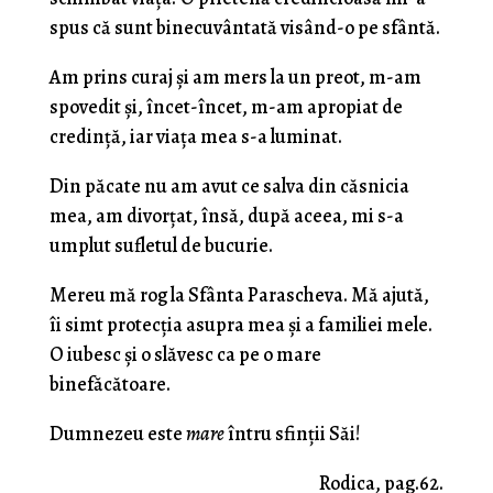
spus că sunt binecuvântată visând-o pe sfântă.
Am prins curaj şi am mers la un preot, m-am
spovedit şi, încet-încet, m-am apropiat de
credinţă, iar viaţa mea s-a luminat.
Din păcate nu am avut ce salva din căsnicia
mea, am divorţat, însă, după aceea, mi s-a
umplut sufletul de bucurie.
Mereu mă rog la Sfânta Parascheva. Mă ajută,
îi simt protecţia asupra mea şi a familiei mele.
O iubesc şi o slăvesc ca pe o mare
binefăcătoare.
Dumnezeu este
mare
întru sfinţii Săi!
Rodica, pag.62.