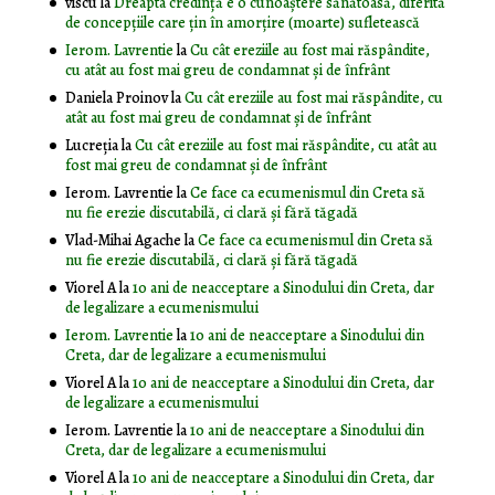
viscu
la
Dreapta credință e o cunoaștere sănătoasă, diferită
de concepțiile care țin în amorțire (moarte) sufletească
Ierom. Lavrentie
la
Cu cât ereziile au fost mai răspândite,
cu atât au fost mai greu de condamnat și de înfrânt
Daniela Proinov
la
Cu cât ereziile au fost mai răspândite, cu
atât au fost mai greu de condamnat și de înfrânt
Lucreția
la
Cu cât ereziile au fost mai răspândite, cu atât au
fost mai greu de condamnat și de înfrânt
Ierom. Lavrentie
la
Ce face ca ecumenismul din Creta să
nu fie erezie discutabilă, ci clară și fără tăgadă
Vlad-Mihai Agache
la
Ce face ca ecumenismul din Creta să
nu fie erezie discutabilă, ci clară și fără tăgadă
Viorel A
la
10 ani de neacceptare a Sinodului din Creta, dar
de legalizare a ecumenismului
Ierom. Lavrentie
la
10 ani de neacceptare a Sinodului din
Creta, dar de legalizare a ecumenismului
Viorel A
la
10 ani de neacceptare a Sinodului din Creta, dar
de legalizare a ecumenismului
Ierom. Lavrentie
la
10 ani de neacceptare a Sinodului din
Creta, dar de legalizare a ecumenismului
Viorel A
la
10 ani de neacceptare a Sinodului din Creta, dar