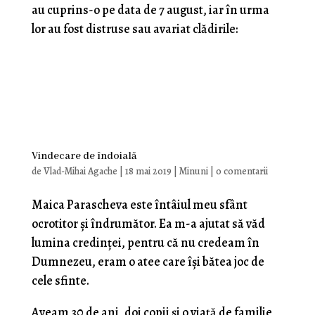
au cuprins-o pe data de 7 august, iar în urma
lor au fost distruse sau avariat clădirile:
Vindecare de îndoială
de
Vlad-Mihai Agache
|
18 mai 2019
|
Minuni
|
0 comentarii
Maica Parascheva este întâiul meu sfânt
ocrotitor şi îndrumător. Ea m-a ajutat să văd
lumina credinţei, pentru că nu credeam în
Dumnezeu, eram o atee care îşi bătea joc de
cele sfinte.
Aveam 30 de ani, doi copii şi o viaţă de familie