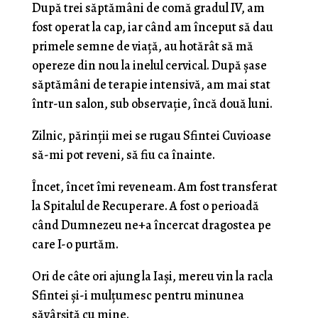
După trei săptămâni de comă gradul IV, am
fost operat la cap, iar când am început să dau
primele semne de viaţă, au hotărât să mă
opereze din nou la inelul cervical. După şase
săptămâni de terapie intensivă, am mai stat
într-un salon, sub observaţie, încă două luni.
Zilnic, părinţii mei se rugau Sfintei Cuvioase
să-mi pot reveni, să fiu ca înainte.
Încet, încet îmi reveneam. Am fost transferat
la Spitalul de Recuperare. A fost o perioadă
când Dumnezeu ne+a încercat dragostea pe
care I-o purtăm.
Ori de câte ori ajung la Iaşi, mereu vin la racla
Sfintei şi-i mulţumesc pentru minunea
săvârşită cu mine.