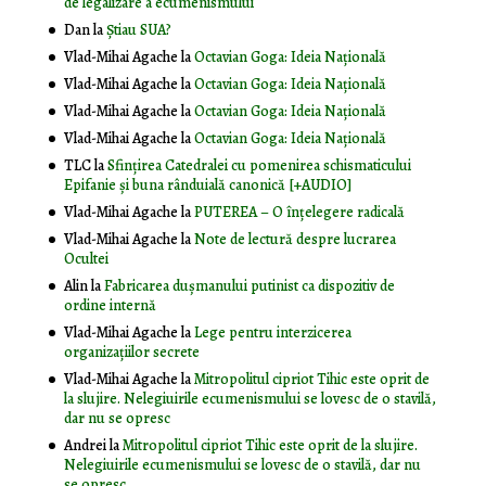
de legalizare a ecumenismului
Dan
la
Știau SUA?
Vlad-Mihai Agache
la
Octavian Goga: Ideia Naţională
Vlad-Mihai Agache
la
Octavian Goga: Ideia Naţională
Vlad-Mihai Agache
la
Octavian Goga: Ideia Naţională
Vlad-Mihai Agache
la
Octavian Goga: Ideia Naţională
TLC
la
Sfințirea Catedralei cu pomenirea schismaticului
Epifanie și buna rânduială canonică [+AUDIO]
Vlad-Mihai Agache
la
PUTEREA – O înţelegere radicală
Vlad-Mihai Agache
la
Note de lectură despre lucrarea
Ocultei
Alin
la
Fabricarea dușmanului putinist ca dispozitiv de
ordine internă
Vlad-Mihai Agache
la
Lege pentru interzicerea
organizaţiilor secrete
Vlad-Mihai Agache
la
Mitropolitul cipriot Tihic este oprit de
la slujire. Nelegiuirile ecumenismului se lovesc de o stavilă,
dar nu se opresc
Andrei
la
Mitropolitul cipriot Tihic este oprit de la slujire.
Nelegiuirile ecumenismului se lovesc de o stavilă, dar nu
se opresc