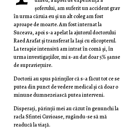
şoferului, am suferit un accident grav
în urma căruia eu şi un alt coleg am fost
aproape de moarte. Am fost internat la
Suceava, apoi s-a apelat la ajutorul doctorului
Raed Arafat şi transferat la Iaşi cu elicopterul.
La terapie intensivă am intrat în comă şi, în
urma investigaţiilor, mi s-au dat doar 5% şanse
de supravieţuire.
Doctorii au spus părinţilor că s-a făcut tot ce se
putea din punct de vedere medical şi că doar o
minune dumnezeiască putea interveni.
Disperaţi, părinţii mei au căzut în genunchi la
racla Sfintei Cuvioase, rugându-se să mă
readucă la viaţă.