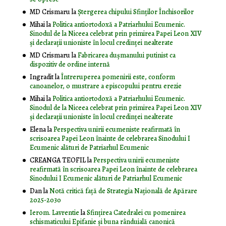
MD Crismaru
la
Ştergerea chipului Sfinţilor Închisorilor
Mihai
la
Politica antiortodoxă a Patriarhului Ecumenic.
Sinodul de la Niceea celebrat prin primirea Papei Leon XIV
și declarații unioniste în locul credinței nealterate
MD Crismaru
la
Fabricarea dușmanului putinist ca
dispozitiv de ordine internă
Ingradit
la
Întreruperea pomenirii este, conform
canoanelor, o mustrare a episcopului pentru erezie
Mihai
la
Politica antiortodoxă a Patriarhului Ecumenic.
Sinodul de la Niceea celebrat prin primirea Papei Leon XIV
și declarații unioniste în locul credinței nealterate
Elena
la
Perspectiva unirii ecumeniste reafirmată în
scrisoarea Papei Leon înainte de celebrarea Sinodului I
Ecumenic alături de Patriarhul Ecumenic
CREANGA TEOFIL
la
Perspectiva unirii ecumeniste
reafirmată în scrisoarea Papei Leon înainte de celebrarea
Sinodului I Ecumenic alături de Patriarhul Ecumenic
Dan
la
Notă critică faţă de Strategia Naţională de Apărare
2025-2030
Ierom. Lavrentie
la
Sfințirea Catedralei cu pomenirea
schismaticului Epifanie și buna rânduială canonică