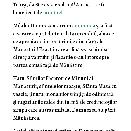
Totuși, dacă exista credință! Atunci… ar fi
beneficiat de
minune!
Mila lui Dumnezeu a trimis
minunea
și a fost
cea care a oprit dintr-o dată incendiul, abia ce
se apropia de împrejurimile din afară ale
Mănăstirii! Exact în acea clipă s-a schimbat
direcția vântului și flăcările s-au întors spre
partea opusă față de Mănăstire.
Harul Sfinților Făcători de Minuni ai
Mănăstirii, sfintele lor moaște, Sfânta Masă cu
vasele, ținutul monahilor sfințiți de odinioară
și rugăciunile calde din inimă ale credincioșilor
simpli care au tras mila lui Dumnezeu au păzit
Mănăstirea.