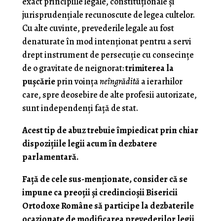
exact principiile legale, constituţionale şi
jurisprudenţiale recunoscute de legea cultelor.
Cu alte cuvinte, prevederile legale au fost
denaturate în mod intenţionat pentru a servi
drept instrument de persecuţie cu consecinţe
de o gravitate de neignorat:
trimiterea la
puşcărie
prin voinţa
neîngrădită
a ierarhilor
care, spre deosebire de alte profesii autorizate,
sunt independenţi faţă de stat.
Acest tip de abuz trebuie împiedicat prin chiar
dispoziţiile legii acum în dezbatere
parlamentară.
Faţă de cele sus-menţionate, consider că se
impune ca preoţii şi credincioşii Bisericii
Ortodoxe Române să participe la dezbaterile
ocazionate de modificarea prevederilor legii