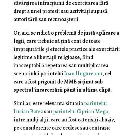
săvârşirea infracţiunii de exercitarea fără
drept a unei profesii sau activităţi supusă
autorizării sau recunoaşterii.
Or, aici se ridică o problemă de
justă aplicare a
legii
, care trebuie să ţină cont de toate
împrejurările şi efectele practice ale exercitării
legitime a libertăţii religioase, fiind
inacceptabilă repetarea sau multiplicarea
scenariului părintelui
Ioan Ungureanu
, cel
care a fost prigonit de MMB şi
ţinut sub
spectrul încarcerării până în ultima clipă
.
Similar, este relevantă situaţia
părintelui
Lucian Botez
sau
părintelui Ciprian Mega
,
între mulţi alţii, care au fost caterisiţi abuziv,
pe considerente care ocolesc sau contrazic