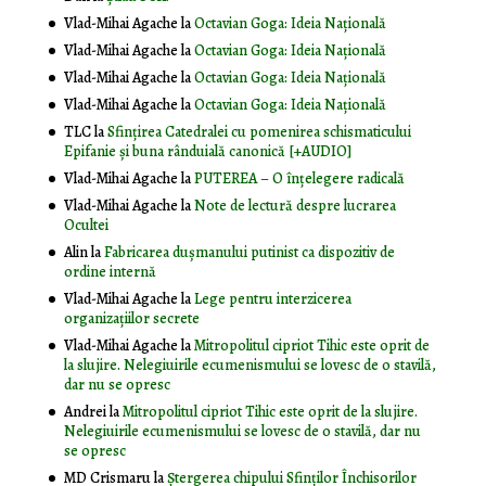
Vlad-Mihai Agache
la
Octavian Goga: Ideia Naţională
Vlad-Mihai Agache
la
Octavian Goga: Ideia Naţională
Vlad-Mihai Agache
la
Octavian Goga: Ideia Naţională
Vlad-Mihai Agache
la
Octavian Goga: Ideia Naţională
TLC
la
Sfințirea Catedralei cu pomenirea schismaticului
Epifanie și buna rânduială canonică [+AUDIO]
Vlad-Mihai Agache
la
PUTEREA – O înţelegere radicală
Vlad-Mihai Agache
la
Note de lectură despre lucrarea
Ocultei
Alin
la
Fabricarea dușmanului putinist ca dispozitiv de
ordine internă
Vlad-Mihai Agache
la
Lege pentru interzicerea
organizaţiilor secrete
Vlad-Mihai Agache
la
Mitropolitul cipriot Tihic este oprit de
la slujire. Nelegiuirile ecumenismului se lovesc de o stavilă,
dar nu se opresc
Andrei
la
Mitropolitul cipriot Tihic este oprit de la slujire.
Nelegiuirile ecumenismului se lovesc de o stavilă, dar nu
se opresc
MD Crismaru
la
Ştergerea chipului Sfinţilor Închisorilor