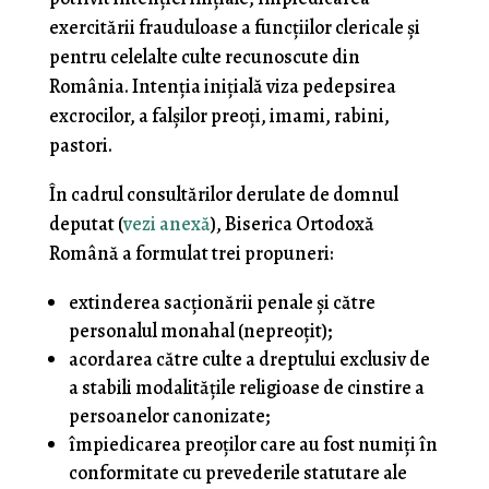
exercitării frauduloase a funcţiilor clericale şi
pentru celelalte culte recunoscute din
România. Intenţia iniţială viza pedepsirea
excrocilor, a falşilor preoţi, imami, rabini,
pastori.
În cadrul consultărilor derulate de domnul
deputat (
vezi anexă
), Biserica Ortodoxă
Română a formulat trei propuneri:
extinderea sacţionării penale şi către
personalul monahal (nepreoţit);
acordarea către culte a dreptului exclusiv de
a stabili modalităţile religioase de cinstire a
persoanelor canonizate;
împiedicarea preoţilor care au fost numiţi în
conformitate cu prevederile statutare ale