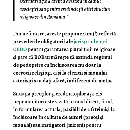
exercitarea fără drept a acestora în cadrul
asociaţiei sau pentru credincioşii altei structuri
religioase din România.”
Din nefericire,
aceste propuneri nu(!) reflectă
prevederile obligatorii ale
jurisprudenţei
CEDO
pentru garantarea pluralităţii religioase
şi pare că
BOR urmăreşte să extindă regimul
de pedepsire cu închisoarea nu doar la
excrocii religioşi, ci şi la clericii şi monahii
caterisiţi sau daţi afară, indiferent de motiv.
Situaţia preoţilor şi credincioşilor aşa-zis
nepomenitori este vizată în mod direct, fiind,
în formularea actuală,
pasibili de a fi trimişi la
închisoare în calitate de autori (preoţi şi
monahi) sau instigatori (mireni)
pentru