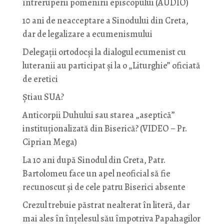
întreruperii pomenirii episcopului (AUDIO)
10 ani de neacceptare a Sinodului din Creta,
dar de legalizare a ecumenismului
Delegații ortodocși la dialogul ecumenist cu
luteranii au participat și la o „Liturghie” oficiată
de eretici
Știau SUA?
Anticorpii Duhului sau starea „aseptică”
instituționalizată din Biserică? (VIDEO – Pr.
Ciprian Mega)
La 10 ani după Sinodul din Creta, Patr.
Bartolomeu face un apel neoficial să fie
recunoscut și de cele patru Biserici absente
Crezul trebuie păstrat nealterat în literă, dar
mai ales în înțelesul său împotriva Papahagilor