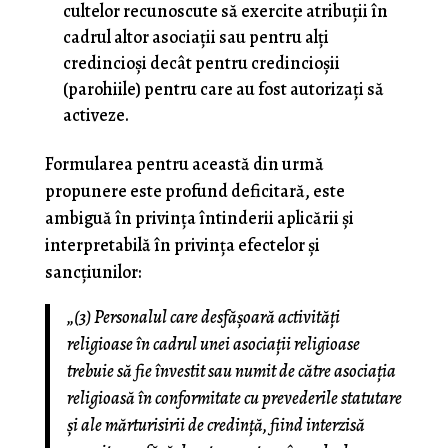
cultelor recunoscute să exercite atribuţii în
cadrul altor asociaţii sau pentru alţi
credincioşi decât pentru credincioşii
(parohiile) pentru care au fost autorizaţi să
activeze.
Formularea pentru această din urmă
propunere este profund deficitară, este
ambiguă în privinţa întinderii aplicării şi
interpretabilă în privinţa efectelor şi
sancţiunilor:
„(3) Personalul care desfăşoară activităţi
religioase în cadrul unei asociaţii religioase
trebuie să fie învestit sau numit de către asociaţia
religioasă în conformitate cu prevederile statutare
şi ale mărturisirii de credinţă, fiind interzisă