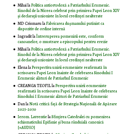
Mihai
la
Politica antiortodoxă a Patriarhului Ecumenic.
Sinodul de la Niceea celebrat prin primirea Papei Leon XIV
și declarații unioniste în locul credinței nealterate
MD Crismaru
la
Fabricarea dușmanului putinist ca
dispozitiv de ordine internă
Ingradit
la
Întreruperea pomenirii este, conform
canoanelor, o mustrare a episcopului pentru erezie
Mihai
la
Politica antiortodoxă a Patriarhului Ecumenic.
Sinodul de la Niceea celebrat prin primirea Papei Leon XIV
și declarații unioniste în locul credinței nealterate
Elena
la
Perspectiva unirii ecumeniste reafirmată în
scrisoarea Papei Leon înainte de celebrarea Sinodului I
Ecumenic alături de Patriarhul Ecumenic
CREANGA TEOFIL
la
Perspectiva unirii ecumeniste
reafirmată în scrisoarea Papei Leon înainte de celebrarea
Sinodului I Ecumenic alături de Patriarhul Ecumenic
Dan
la
Notă critică faţă de Strategia Naţională de Apărare
2025-2030
Ierom. Lavrentie
la
Sfințirea Catedralei cu pomenirea
schismaticului Epifanie și buna rânduială canonică
[+AUDIO]