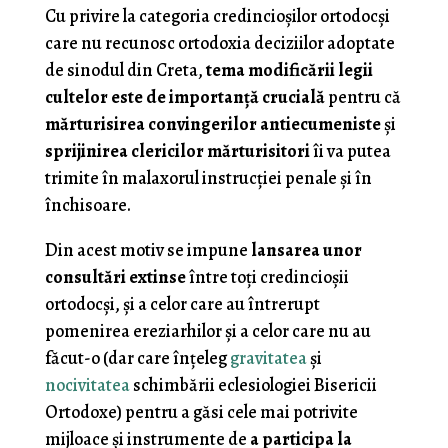
Cu privire la categoria credincioşilor ortodocşi
care nu recunosc ortodoxia deciziilor adoptate
de sinodul din Creta,
tema modificării legii
cultelor este de importanţă crucială
pentru că
mărturisirea convingerilor antiecumeniste
şi
sprijinirea clericilor mărturisitori
îi va putea
trimite în malaxorul instrucţiei penale şi în
închisoare.
Din acest motiv se impune
lansarea unor
consultări extinse
între toţi credincioşii
ortodocşi, şi a celor care au întrerupt
pomenirea ereziarhilor şi a celor care nu au
făcut-o (dar care înţeleg
gravitatea
şi
nocivitatea
schimbării eclesiologiei Bisericii
Ortodoxe) pentru a găsi cele mai potrivite
mijloace şi instrumente de
a participa la