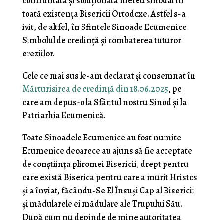
confruntată și soluționată mereu sinodal în
toată existența Bisericii Ortodoxe. Astfel s-a
ivit, de altfel, în Sfintele Sinoade Ecumenice
Simbolul de credință și combaterea tuturor
ereziilor.
Cele ce mai sus le-am declarat și consemnat în
Mărturisirea de credință din 18.06.2025
, pe
care am depus-o la Sfântul nostru Sinod și la
Patriarhia Ecumenică.
Toate Sinoadele Ecumenice au fost numite
Ecumenice deoarece au ajuns să fie acceptate
de conștiința pliromei Bisericii, drept pentru
care există Biserica pentru care a murit Hristos
și a înviat, făcându-Se El Însuși Cap al Bisericii
și mădularele ei mădulare ale Trupului Său.
După cum nu depinde de mine autoritatea