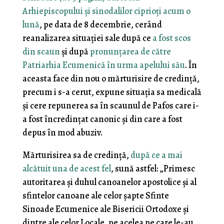
Arhiepiscopului și sinodalilor ciprioți acum o
lună
, pe data de 8 decembrie, cerând
reanalizarea situației sale după ce
a fost scos
din scaun
și după
pronunțarea de către
Patriarhia Ecumenică în urma apelului său
. În
aceasta face din nou o mărturisire de credință,
precum i s-a cerut, expune situația sa medicală
și cere repunerea sa în scaunul de Pafos care i-
a fost încredințat canonic și din care a fost
depus în mod abuziv.
Mărturisirea sa de credință,
după ce a mai
alcătuit una de acest fel
, sună astfel: „Primesc
autoritarea și duhul canoanelor apostolice și al
sfintelor canoane ale celor șapte Sfinte
Sinoade Ecumenice ale Bisericii Ortodoxe și
dintre ale celor Locale, pe acelea pe care le-au