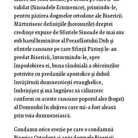
validat (Sinoadele Ecumenice), primindu-le,
pentru păzirea dogmelor ortodoxe ale Bisericii.
Mărturisesc definițiile (horosurile) dreptei
credințe expuse de Sfintele Sinoade de mai sus
sub harul luminător al Preasfântului Duh și
sfintele canoane pe care Sfinții Părinți le-au
predat Bisericii, întocmindu-le, spre
împodobirea ei, buna rânduială a obiceiurilor
potrivite cu predaniile apostolice și duhul
învățăturii dumnezeiești evanghelice,
îmbrățișez și mă îngrijesc să călăuzesc
conform cu aceste canoane poporul ales (bogat)
al Domnului în slujirea care mi-a fost aleasă
prin voia dumnezeiască.
Condamn orice erezie pe care o condamnă
Biserica Ortodoxă și apăr dogmele Bisericii