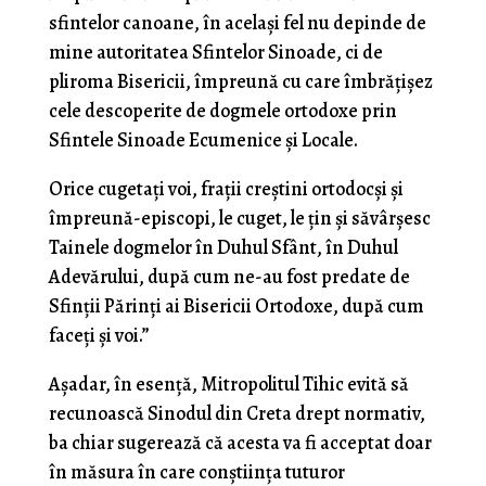
sfintelor canoane, în același fel nu depinde de
mine autoritatea Sfintelor Sinoade, ci de
pliroma Bisericii, împreună cu care îmbrățișez
cele descoperite de dogmele ortodoxe prin
Sfintele Sinoade Ecumenice și Locale.
Orice cugetați voi, frații creștini ortodocși și
împreună-episcopi, le cuget, le țin și săvârșesc
Tainele dogmelor în Duhul Sfânt, în Duhul
Adevărului, după cum ne-au fost predate de
Sfinții Părinți ai Bisericii Ortodoxe, după cum
faceți și voi.”
Așadar, în esență, Mitropolitul Tihic evită să
recunoască Sinodul din Creta drept normativ,
ba chiar sugerează că acesta va fi acceptat doar
în măsura în care conștiința tuturor