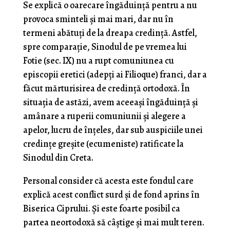
Se explică o oarecare îngăduință pentru a nu
provoca sminteli și mai mari, dar nu în
termeni abătuți de la dreapa credință. Astfel,
spre comparație, Sinodul de pe vremea lui
Fotie (sec. IX) nu a rupt comuniunea cu
episcopii eretici (adepți ai Filioque) franci, dar a
făcut mărturisirea de credință ortodoxă. În
situația de astăzi, avem aceeași îngăduință și
amânare a ruperii comuniunii și alegere a
apelor, lucru de înțeles, dar sub auspiciile unei
credințe greșite (ecumeniste) ratificate la
Sinodul din Creta.
Personal consider că acesta este fondul care
explică acest conflict surd și de fond aprins în
Biserica Ciprului. Și este foarte posibil ca
partea neortodoxă să câștige și mai mult teren.