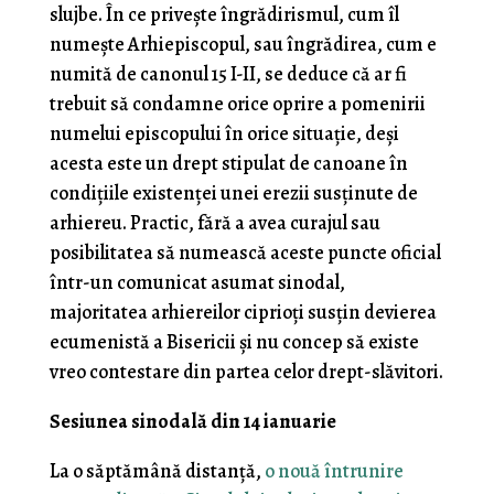
slujbe. În ce privește îngrădirismul, cum îl
numește Arhiepiscopul, sau îngrădirea, cum e
numită de canonul 15 I-II, se deduce că ar fi
trebuit să condamne orice oprire a pomenirii
numelui episcopului în orice situație, deși
acesta este un drept stipulat de canoane în
condițiile existenței unei erezii susținute de
arhiereu. Practic, fără a avea curajul sau
posibilitatea să numească aceste puncte oficial
într-un comunicat asumat sinodal,
majoritatea arhiereilor ciprioți susțin devierea
ecumenistă a Bisericii și nu concep să existe
vreo contestare din partea celor drept-slăvitori.
Sesiunea sinodală din 14 ianuarie
La o săptămână distanță,
o nouă întrunire