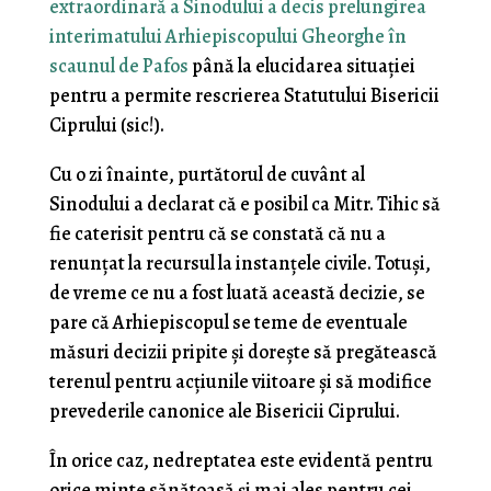
extraordinară a Sinodului a decis prelungirea
interimatului Arhiepiscopului Gheorghe în
scaunul de Pafos
până la elucidarea situației
pentru a permite rescrierea Statutului Bisericii
Ciprului (sic!).
Cu o zi înainte, purtătorul de cuvânt al
Sinodului a declarat că e posibil ca Mitr. Tihic să
fie caterisit pentru că se constată că nu a
renunțat la recursul la instanțele civile. Totuși,
de vreme ce nu a fost luată această decizie, se
pare că Arhiepiscopul se teme de eventuale
măsuri decizii pripite și dorește să pregătească
terenul pentru acțiunile viitoare și să modifice
prevederile canonice ale Bisericii Ciprului.
În orice caz, nedreptatea este evidentă pentru
orice minte sănătoasă și mai ales pentru cei