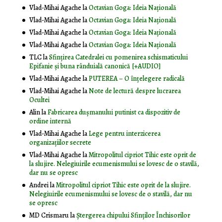
Vlad-Mihai Agache
la
Octavian Goga: Ideia Naţională
Vlad-Mihai Agache
la
Octavian Goga: Ideia Naţională
Vlad-Mihai Agache
la
Octavian Goga: Ideia Naţională
Vlad-Mihai Agache
la
Octavian Goga: Ideia Naţională
TLC
la
Sfințirea Catedralei cu pomenirea schismaticului
Epifanie și buna rânduială canonică [+AUDIO]
Vlad-Mihai Agache
la
PUTEREA – O înţelegere radicală
Vlad-Mihai Agache
la
Note de lectură despre lucrarea
Ocultei
Alin
la
Fabricarea dușmanului putinist ca dispozitiv de
ordine internă
Vlad-Mihai Agache
la
Lege pentru interzicerea
organizaţiilor secrete
Vlad-Mihai Agache
la
Mitropolitul cipriot Tihic este oprit de
la slujire. Nelegiuirile ecumenismului se lovesc de o stavilă,
dar nu se opresc
Andrei
la
Mitropolitul cipriot Tihic este oprit de la slujire.
Nelegiuirile ecumenismului se lovesc de o stavilă, dar nu
se opresc
MD Crismaru
la
Ştergerea chipului Sfinţilor Închisorilor