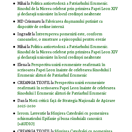
Mihai
la
Politica antiortodoxă a Patriarhului Ecumenic.
Sinodul de la Niceea celebrat prin primirea Papei Leon XIV
și declarații unioniste în locul credinței nealterate
MD Crismaru
la
Fabricarea dușmanului putinist ca
dispozitiv de ordine internă
Ingradit
la
Întreruperea pomenirii este, conform
canoanelor, o mustrare a episcopului pentru erezie
Mihai
la
Politica antiortodoxă a Patriarhului Ecumenic.
Sinodul de la Niceea celebrat prin primirea Papei Leon XIV
și declarații unioniste în locul credinței nealterate
Elena
la
Perspectiva unirii ecumeniste reafirmată în
scrisoarea Papei Leon înainte de celebrarea Sinodului I
Ecumenic alături de Patriarhul Ecumenic
CREANGA TEOFIL
la
Perspectiva unirii ecumeniste
reafirmată în scrisoarea Papei Leon înainte de celebrarea
Sinodului I Ecumenic alături de Patriarhul Ecumenic
Dan
la
Notă critică faţă de Strategia Naţională de Apărare
2025-2030
Ierom. Lavrentie
la
Sfințirea Catedralei cu pomenirea
schismaticului Epifanie și buna rânduială canonică
[+AUDIO]
CREANGA TEOFIL
la
Sfințirea Catedralei cu pomenirea