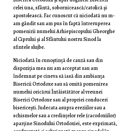
celei una, sfântă, sobornicească/catolică și
apostolească. Fac cunoscut că niciodată nu m-
am gândit sau am pus în faptă întreruperea
pomenirii numelui Arhiepiscopului Gheorghe
al Ciprului și al Sfântului nostru Sinod la
sfintele slujbe.
Niciodată în cunoștință de cauză sau din
dispoziția mea nu am acceptat sau am
îndemnat pe cineva să iasă din ambianța
Bisericii Ortodoxe sau să omită pomenirea
numelui oricărui Întâistătător al vreunei
Biserici Ortodoxe sau al propriei conduceri
bisericești. Judecata asupra ereziilor sau a
schismelor sau a credințelor rele (cacodoxiilor)
aparține Sinodului Ortodoxiei, este exprimată,