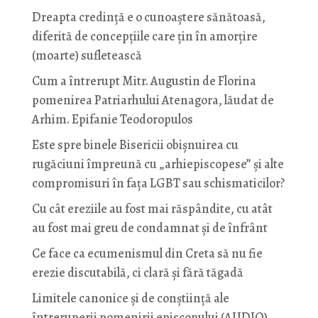
Dreapta credință e o cunoaștere sănătoasă,
diferită de concepțiile care țin în amorțire
(moarte) sufletească
Cum a întrerupt Mitr. Augustin de Florina
pomenirea Patriarhului Atenagora, lăudat de
Arhim. Epifanie Teodoropulos
Este spre binele Bisericii obișnuirea cu
rugăciuni împreună cu „arhiepiscopese” și alte
compromisuri în fața LGBT sau schismaticilor?
Cu cât ereziile au fost mai răspândite, cu atât
au fost mai greu de condamnat și de înfrânt
Ce face ca ecumenismul din Creta să nu fie
erezie discutabilă, ci clară și fără tăgadă
Limitele canonice și de conștiință ale
întreruperii pomenirii episcopului (AUDIO)