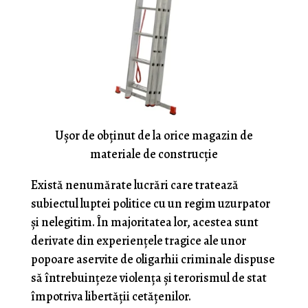
Uşor de obţinut de la orice magazin de
materiale de construcţie
Există nenumărate lucrări care tratează
subiectul luptei politice cu un regim uzurpator
şi nelegitim. În majoritatea lor, acestea sunt
derivate din experienţele tragice ale unor
popoare aservite de oligarhii criminale dispuse
să întrebuinţeze violenţa şi terorismul de stat
împotriva libertăţii cetăţenilor.