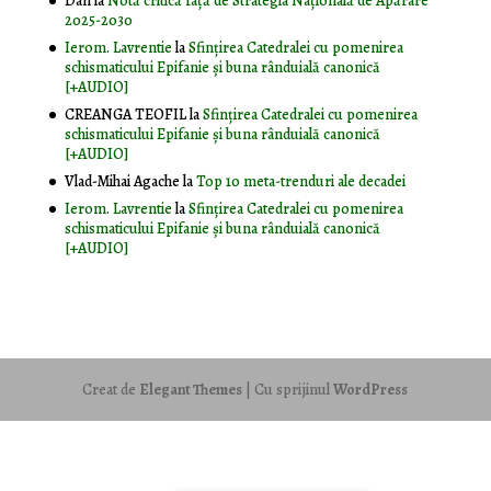
Dan
la
Notă critică faţă de Strategia Naţională de Apărare
2025-2030
Ierom. Lavrentie
la
Sfințirea Catedralei cu pomenirea
schismaticului Epifanie și buna rânduială canonică
[+AUDIO]
CREANGA TEOFIL
la
Sfințirea Catedralei cu pomenirea
schismaticului Epifanie și buna rânduială canonică
[+AUDIO]
Vlad-Mihai Agache
la
Top 10 meta-trenduri ale decadei
Ierom. Lavrentie
la
Sfințirea Catedralei cu pomenirea
schismaticului Epifanie și buna rânduială canonică
[+AUDIO]
Creat de
Elegant Themes
| Cu sprijinul
WordPress