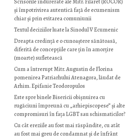
Scrisorile îndurerate ale Mitr. Filaret (ROCOR)
și împotrivirea autentică față de ecumenism
chiar și prin evitarea comuniunii
Textul deciziilor luate la Sinodul V Ecumenic
Dreapta credință e o cunoaștere sănătoasă,
diferită de concepțiile care țin în amorțire
(moarte) sufletească
Cum a întrerupt Mitr. Augustin de Florina
pomenirea Patriarhului Atenagora, lăudat de
Arhim. Epifanie Teodoropulos
Este spre binele Bisericii obișnuirea cu
rugăciuni împreună cu „arhiepiscopese” și alte
compromisuri în fața LGBT sau schismaticilor?
Cu cât ereziile au fost mai răspândite, cu atât
au fost mai greu de condamnat și de înfrânt