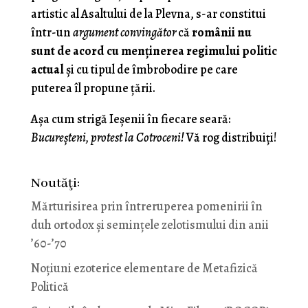
artistic al Asaltului de la Plevna, s-ar constitui
într-un
argument convingător
că
românii nu
sunt de acord cu menţinerea regimului politic
actual
şi cu tipul de îmbrobodire pe care
puterea îl propune ţării.
Aşa cum strigă Ieşenii în fiecare seară:
Bucureşteni, protest la Cotroceni!
Vă rog distribuiţi!
Noutăţi:
Mărturisirea prin întreruperea pomenirii în
duh ortodox și semințele zelotismului din anii
’60-’70
Noţiuni ezoterice elementare de Metafizică
Politică