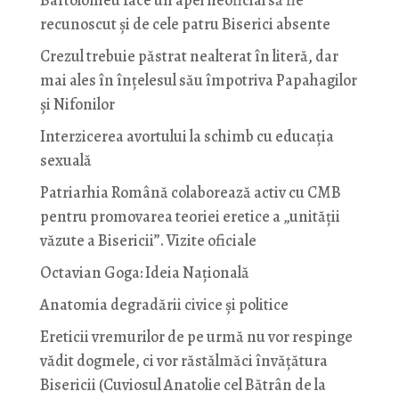
Bartolomeu face un apel neoficial să fie
recunoscut și de cele patru Biserici absente
Crezul trebuie păstrat nealterat în literă, dar
mai ales în înțelesul său împotriva Papahagilor
și Nifonilor
Interzicerea avortului la schimb cu educaţia
sexuală
Patriarhia Română colaborează activ cu CMB
pentru promovarea teoriei eretice a „unității
văzute a Bisericii”. Vizite oficiale
Octavian Goga: Ideia Naţională
Anatomia degradării civice și politice
Ereticii vremurilor de pe urmă nu vor respinge
vădit dogmele, ci vor răstălmăci învățătura
Bisericii (Cuviosul Anatolie cel Bătrân de la