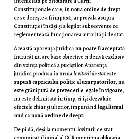
întemeiată pe o hotărâre a Curţii
Constituţionale care, în noua ordine de drept
ce se doreşte a fi impusă, ar prevala asupra
Constituţiei însăşi şi a legilor subsecvente ce
reglementează funcţionarea autorităţii de stat.
Această aparenţă juridică
nu poate fi acceptată
întrucât nu are baze obiective ci derivă exclusiv
din voinţa politică a puciştilor. Aparenţa
juridică produsă în urma
loviturii de stat
este
supusă capriciului politic al uzurpatorilor
, nu
este grăniţuită de prevederile legale în vigoare,
nu este delimitată în timp, ci îşi dezvăluie
efectele chiar şi ulterior, impunând
legalismul
nud ca nouă ordine de drept
.
De pildă, deşi la momentul loviturii de stat
comunicatul iniţial al CCR menţiona obligaţia