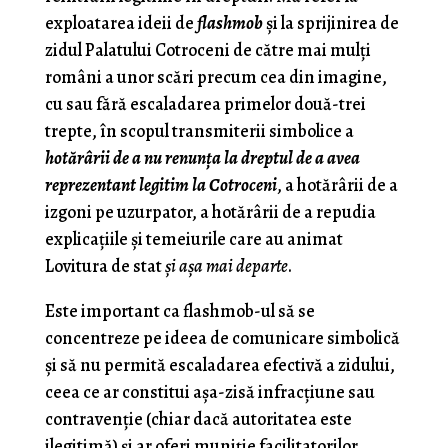
exploatarea ideii de
flashmob
şi la sprijinirea de
zidul Palatului Cotroceni de către mai mulţi
români a unor scări precum cea din imagine,
cu sau fără escaladarea primelor două-trei
trepte, în scopul transmiterii simbolice a
hotărârii de a nu renunţa la dreptul de a avea
reprezentant legitim la Cotroceni
, a hotărârii de a
izgoni pe uzurpator, a hotărârii de a repudia
explicaţiile şi temeiurile care au animat
Lovitura de stat
şi aşa mai departe
.
Este important ca flashmob-ul să se
concentreze pe ideea de comunicare simbolică
şi să nu permită escaladarea efectivă a zidului,
ceea ce ar constitui aşa-zisă infracţiune sau
contravenţie (chiar dacă autoritatea este
ilegitimă) şi ar oferi muniţie facilitatorilor