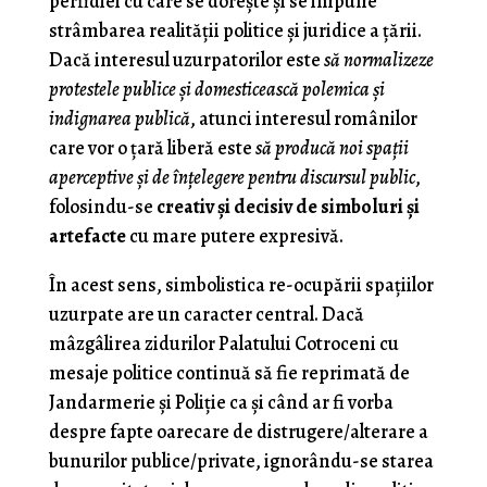
perfidiei cu care se doreşte şi se impune
strâmbarea realităţii politice şi juridice a ţării.
Dacă interesul uzurpatorilor este
să normalizeze
protestele publice şi domesticească polemica şi
indignarea publică
, atunci interesul românilor
care vor o ţară liberă este
să producă noi spaţii
aperceptive şi de înţelegere pentru discursul public
,
folosindu-se
creativ şi decisiv de simboluri şi
artefacte
cu mare putere expresivă.
În acest sens, simbolistica re-ocupării spaţiilor
uzurpate are un caracter central. Dacă
mâzgâlirea zidurilor Palatului Cotroceni cu
mesaje politice continuă să fie reprimată de
Jandarmerie şi Poliţie ca şi când ar fi vorba
despre fapte oarecare de distrugere/alterare a
bunurilor publice/private, ignorându-se starea