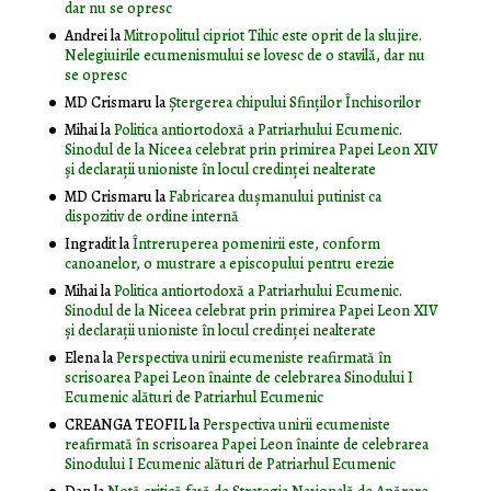
dar nu se opresc
Andrei
la
Mitropolitul cipriot Tihic este oprit de la slujire.
Nelegiuirile ecumenismului se lovesc de o stavilă, dar nu
se opresc
MD Crismaru
la
Ştergerea chipului Sfinţilor Închisorilor
Mihai
la
Politica antiortodoxă a Patriarhului Ecumenic.
Sinodul de la Niceea celebrat prin primirea Papei Leon XIV
și declarații unioniste în locul credinței nealterate
MD Crismaru
la
Fabricarea dușmanului putinist ca
dispozitiv de ordine internă
Ingradit
la
Întreruperea pomenirii este, conform
canoanelor, o mustrare a episcopului pentru erezie
Mihai
la
Politica antiortodoxă a Patriarhului Ecumenic.
Sinodul de la Niceea celebrat prin primirea Papei Leon XIV
și declarații unioniste în locul credinței nealterate
Elena
la
Perspectiva unirii ecumeniste reafirmată în
scrisoarea Papei Leon înainte de celebrarea Sinodului I
Ecumenic alături de Patriarhul Ecumenic
CREANGA TEOFIL
la
Perspectiva unirii ecumeniste
reafirmată în scrisoarea Papei Leon înainte de celebrarea
Sinodului I Ecumenic alături de Patriarhul Ecumenic