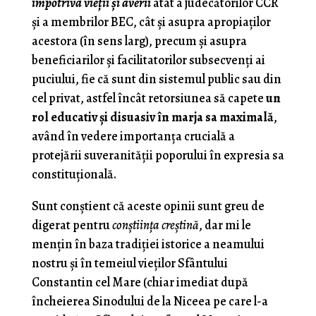
împotriva vieţii şi averii
atât a judecătorilor CCR
şi a membrilor BEC, cât şi asupra apropiaţilor
acestora (în sens larg), precum şi asupra
beneficiarilor şi facilitatorilor subsecvenţi ai
puciului, fie că sunt din sistemul public sau din
cel privat, astfel încât retorsiunea să capete
un
rol educativ şi disuasiv în marja sa maximală
,
având în vedere importanţa crucială a
protejării suveranităţii poporului în expresia sa
constituţională.
Sunt conştient că aceste opinii sunt greu de
digerat pentru
conştiinţa creştină
, dar mi le
menţin în baza tradiţiei istorice a neamului
nostru şi în temeiul vieţilor Sfântului
Constantin cel Mare (chiar imediat după
încheierea Sinodului de la Niceea pe care l-a