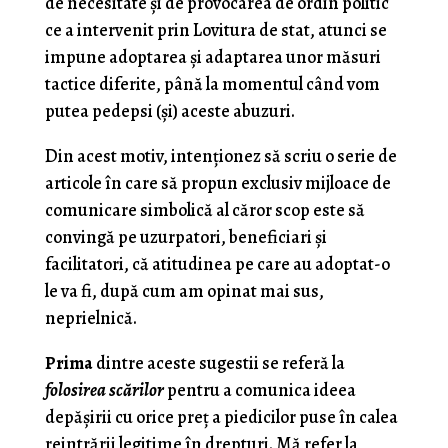
de necesitate şi de provocarea de ordin politic
ce a intervenit prin Lovitura de stat, atunci se
impune adoptarea şi adaptarea unor măsuri
tactice diferite, până la momentul când vom
putea pedepsi (şi) aceste abuzuri.
Din acest motiv, intenţionez să scriu o serie de
articole în care să propun exclusiv mijloace de
comunicare simbolică al căror scop este să
convingă pe uzurpatori, beneficiari şi
facilitatori, că atitudinea pe care au adoptat-o
le va fi, după cum am opinat mai sus,
neprielnică.
Prima
dintre aceste sugestii se referă la
folosirea scărilor
pentru a comunica ideea
depăşirii cu orice preţ a piedicilor puse în calea
reintrării legitime în drepturi. Mă refer la