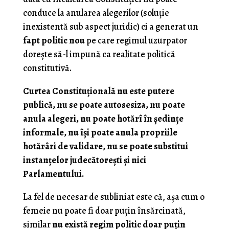
conduce la anularea alegerilor (soluţie
inexistentă sub aspect juridic) ci a generat un
fapt politic nou
pe care regimul uzurpator
doreşte să-l impună ca realitate politică
constitutivă.
Curtea Constituţională nu este putere
publică, nu se poate autosesiza, nu poate
anula alegeri, nu poate hotărî în şedinţe
informale, nu îşi poate anula propriile
hotărâri de validare, nu se poate substitui
instanţelor judecătoreşti şi nici
Parlamentului.
La fel de necesar de subliniat este că, aşa cum o
femeie nu poate fi doar puţin însărcinată,
similar
nu există regim politic doar puţin