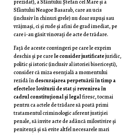
prezidat), a Sfântului Ştefan cel Mare şi a
Sfântului Neagoe Basarab, care au ucis
(inclusiv în chinuri grele) nu doar supuşi sau
vrăjmaşi, ci şi rude şi afini de grad imediat, pe
care i-au găsit vinovaţi de acte de trădare.
Faţă de aceste convingeri pe care le exprim
deschis şi pe care
le consider justificate
juridic,
politic şi istoric (inclusiv al istoriei bisericeşti),
consider că miza esenţială a momentului
rezidă în
descurajarea perpetuării în timp a
efectelor loviturii de stat
şi
revenirea în
cadrul constituţional şi legal
firesc, tocmai
pentru ca actele de trădare să poată primi
tratamentul criminologic aferent justiţiei
penale, să invite acte de adâncă milostivire şi
penitenţă şi să evite altfel necesarele mari