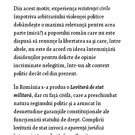
Din acest motiv, experienţa
rezistenţei civile
împotriva arbitrariului violenţei politice
dobândeşte o maximă relevanţă pentru acea
parte (mică?) a poporului român care nu este
dispusă să renunţe la libertatea sa şi care, între
altele, nu este de acord cu ideea întemniţării
disidenţilor pentru delicte de opinie
incriminate nelegitim, într-un alt context
politic decât cel din prezent.
În România s-a produs o
Lovitură de stat
militară
, dar cu faţă civilă, care a preschimbat
natura regimului politic şi a aruncat în
desuetudine garanţiile constituţionale ale
funcţionării statului de drept. Complicii
loviturii de stat invocă
o aparenţă juridică