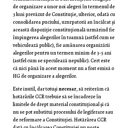
de organizare a unor noi alegeri în termenul de
3 luni prevăzut de Constituţie, ulterior, odată cu
consolidarea puciului, uzurpatorii au încălcat şi
această dispoziţie constituţională urmărind fie
împingerea alegerilor în toamnă (astfel cum se
vehiculează public), fie amânarea organizării
alegerilor pentru un termen minim de 3-5 ani
(astfel cum se speculează nepublic). Cert este
că nici până în acest moment nu a fost emisă o
HG de organizare a alegerilor.
Este inutil, dar totuşi
necesar
, să reiterăm că
hotărârile CCR trebuie să se încadreze în
limitele de drept material constituţional şi că
nu se pot substitui procesului de legiferare sau
de reformare a Constituţiei. Hotărârea CCR
dată cu încălcarea Constituţiei nu poate