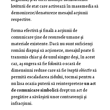
loviturii de stat care activează în massmedia să
demonizeze/denatureze mesajul acţiunii
respective.
Forma efectivă şi finală a acţiunii de
comunicare ţine de resursele umane şi
materiale existente. Dacă nu sunt suficienţi
români dispuşi să acţioneze, mesajul poate fi
transmis chiar şi de unul singur deşi, în acest
caz, aş sugera să fie folosită o scară de
dimensiuni reduse care să fie
inaptă obiectiv
să
permită escaladarea zidului, tocmai pentru a
nu lăsa ocazia puterii să reinterpreteze
un act
de comunicare simbolică
drept un act de
pregătire a săvârşirii unor contravenţii şi
infracţiuni.