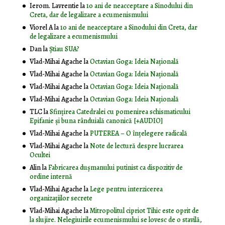
Ierom. Lavrentie
la
10 ani de neacceptare a Sinodului din
Creta, dar de legalizare a ecumenismului
Viorel A
la
10 ani de neacceptare a Sinodului din Creta, dar
de legalizare a ecumenismului
Dan
la
Știau SUA?
Vlad-Mihai Agache
la
Octavian Goga: Ideia Naţională
Vlad-Mihai Agache
la
Octavian Goga: Ideia Naţională
Vlad-Mihai Agache
la
Octavian Goga: Ideia Naţională
Vlad-Mihai Agache
la
Octavian Goga: Ideia Naţională
TLC
la
Sfințirea Catedralei cu pomenirea schismaticului
Epifanie și buna rânduială canonică [+AUDIO]
Vlad-Mihai Agache
la
PUTEREA – O înţelegere radicală
Vlad-Mihai Agache
la
Note de lectură despre lucrarea
Ocultei
Alin
la
Fabricarea dușmanului putinist ca dispozitiv de
ordine internă
Vlad-Mihai Agache
la
Lege pentru interzicerea
organizaţiilor secrete
Vlad-Mihai Agache
la
Mitropolitul cipriot Tihic este oprit de
la slujire. Nelegiuirile ecumenismului se lovesc de o stavilă,