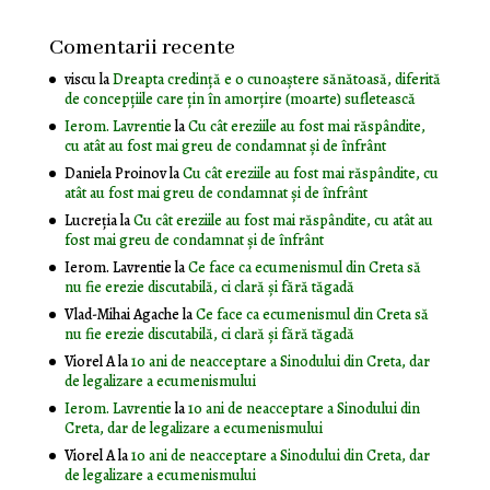
Comentarii recente
viscu
la
Dreapta credință e o cunoaștere sănătoasă, diferită
de concepțiile care țin în amorțire (moarte) sufletească
Ierom. Lavrentie
la
Cu cât ereziile au fost mai răspândite,
cu atât au fost mai greu de condamnat și de înfrânt
Daniela Proinov
la
Cu cât ereziile au fost mai răspândite, cu
atât au fost mai greu de condamnat și de înfrânt
Lucreția
la
Cu cât ereziile au fost mai răspândite, cu atât au
fost mai greu de condamnat și de înfrânt
Ierom. Lavrentie
la
Ce face ca ecumenismul din Creta să
nu fie erezie discutabilă, ci clară și fără tăgadă
Vlad-Mihai Agache
la
Ce face ca ecumenismul din Creta să
nu fie erezie discutabilă, ci clară și fără tăgadă
Viorel A
la
10 ani de neacceptare a Sinodului din Creta, dar
de legalizare a ecumenismului
Ierom. Lavrentie
la
10 ani de neacceptare a Sinodului din
Creta, dar de legalizare a ecumenismului
Viorel A
la
10 ani de neacceptare a Sinodului din Creta, dar
de legalizare a ecumenismului