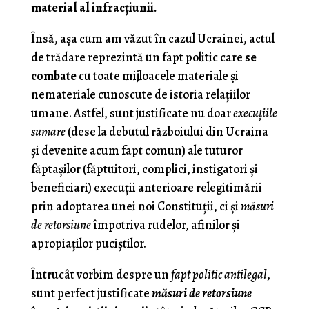
material al infracţiunii.
Însă, aşa cum am văzut în cazul Ucrainei, actul
de trădare reprezintă un fapt politic care
se
combate
cu toate mijloacele materiale şi
nemateriale cunoscute de istoria relaţiilor
umane. Astfel, sunt justificate nu doar
execuţiile
sumare
(dese la debutul războiului din Ucraina
şi devenite acum fapt comun) ale tuturor
făptaşilor (făptuitori, complici, instigatori şi
beneficiari) execuţii anterioare relegitimării
prin adoptarea unei noi Constituţii, ci şi
măsuri
de retorsiune
împotriva rudelor, afinilor şi
apropiaţilor puciştilor.
Întrucât vorbim despre un
fapt politic antilegal
,
sunt perfect justificate
măsuri de retorsiune