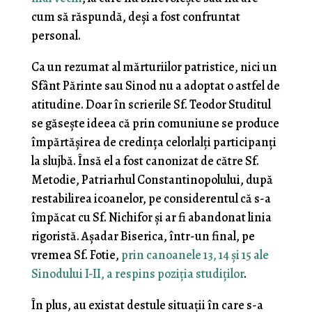
cum să răspundă, deși a fost confruntat
personal.
Ca un rezumat al mărturiilor patristice, nici un
Sfânt Părinte sau Sinod nu a adoptat o astfel de
atitudine. Doar în scrierile Sf. Teodor Studitul
se găsește ideea că prin comuniune se produce
împărtășirea de credința celorlalți participanți
la slujbă. Însă el a fost canonizat de către Sf.
Metodie, Patriarhul Constantinopolului, după
restabilirea icoanelor, pe considerentul că s-a
împăcat cu Sf. Nichifor și ar fi abandonat linia
rigoristă. Așadar Biserica, într-un final, pe
vremea Sf. Fotie,
prin canoanele 13, 14 și 15 ale
Sinodului I-II, a respins poziția studiților
.
În plus, au existat destule situații în care s-a