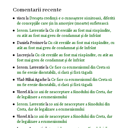
Comentarii recente
viscu
la
Dreapta credință e o cunoaștere sănătoasă, diferită
de concepțiile care țin în amorțire (moarte) sufletească
Ierom. Lavrentie
la
Cu cât ereziile au fost mai răspândite,
cu atât au fost mai greu de condamnat și de înfrânt
Daniela Proinov
la
Cu cât ereziile au fost mai răspândite, cu
atât au fost mai greu de condamnat și de înfrânt
Lucreția
la
Cu cât ereziile au fost mai răspândite, cu atât au
fost mai greu de condamnat și de înfrânt
Ierom. Lavrentie
la
Ce face ca ecumenismul din Creta să
nu fie erezie discutabilă, ci clară și fără tăgadă
Vlad-Mihai Agache
la
Ce face ca ecumenismul din Creta să
nu fie erezie discutabilă, ci clară și fără tăgadă
Viorel A
la
10 ani de neacceptare a Sinodului din Creta, dar
de legalizare a ecumenismului
Ierom. Lavrentie
la
10 ani de neacceptare a Sinodului din
Creta, dar de legalizare a ecumenismului
Viorel A
la
10 ani de neacceptare a Sinodului din Creta, dar
de legalizare a ecumenismului