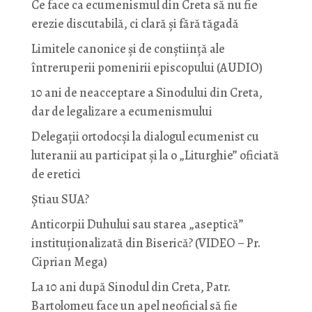
Ce face ca ecumenismul din Creta să nu fie
erezie discutabilă, ci clară și fără tăgadă
Limitele canonice și de conștiință ale
întreruperii pomenirii episcopului (AUDIO)
10 ani de neacceptare a Sinodului din Creta,
dar de legalizare a ecumenismului
Delegații ortodocși la dialogul ecumenist cu
luteranii au participat și la o „Liturghie” oficiată
de eretici
Știau SUA?
Anticorpii Duhului sau starea „aseptică”
instituționalizată din Biserică? (VIDEO – Pr.
Ciprian Mega)
La 10 ani după Sinodul din Creta, Patr.
Bartolomeu face un apel neoficial să fie