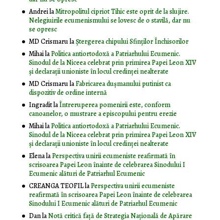
Andrei
la
Mitropolitul cipriot Tihic este oprit de la slujire.
Nelegiuirile ecumenismului se lovesc de o stavilă, dar nu
se opresc
MD Crismaru
la
Ştergerea chipului Sfinţilor Închisorilor
Mihai
la
Politica antiortodoxă a Patriarhului Ecumenic.
Sinodul de la Niceea celebrat prin primirea Papei Leon XIV
și declarații unioniste în locul credinței nealterate
MD Crismaru
la
Fabricarea dușmanului putinist ca
dispozitiv de ordine internă
Ingradit
la
Întreruperea pomenirii este, conform
canoanelor, o mustrare a episcopului pentru erezie
Mihai
la
Politica antiortodoxă a Patriarhului Ecumenic.
Sinodul de la Niceea celebrat prin primirea Papei Leon XIV
și declarații unioniste în locul credinței nealterate
Elena
la
Perspectiva unirii ecumeniste reafirmată în
scrisoarea Papei Leon înainte de celebrarea Sinodului I
Ecumenic alături de Patriarhul Ecumenic
CREANGA TEOFIL
la
Perspectiva unirii ecumeniste
reafirmată în scrisoarea Papei Leon înainte de celebrarea
Sinodului I Ecumenic alături de Patriarhul Ecumenic
Dan
la
Notă critică faţă de Strategia Naţională de Apărare