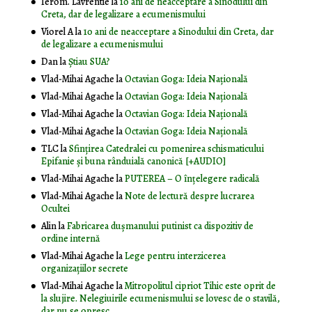
Ierom. Lavrentie
la
10 ani de neacceptare a Sinodului din
Creta, dar de legalizare a ecumenismului
Viorel A
la
10 ani de neacceptare a Sinodului din Creta, dar
de legalizare a ecumenismului
Dan
la
Știau SUA?
Vlad-Mihai Agache
la
Octavian Goga: Ideia Naţională
Vlad-Mihai Agache
la
Octavian Goga: Ideia Naţională
Vlad-Mihai Agache
la
Octavian Goga: Ideia Naţională
Vlad-Mihai Agache
la
Octavian Goga: Ideia Naţională
TLC
la
Sfințirea Catedralei cu pomenirea schismaticului
Epifanie și buna rânduială canonică [+AUDIO]
Vlad-Mihai Agache
la
PUTEREA – O înţelegere radicală
Vlad-Mihai Agache
la
Note de lectură despre lucrarea
Ocultei
Alin
la
Fabricarea dușmanului putinist ca dispozitiv de
ordine internă
Vlad-Mihai Agache
la
Lege pentru interzicerea
organizaţiilor secrete
Vlad-Mihai Agache
la
Mitropolitul cipriot Tihic este oprit de
la slujire. Nelegiuirile ecumenismului se lovesc de o stavilă,
dar nu se opresc