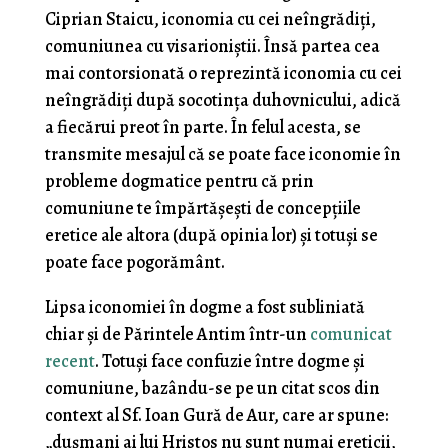
Ciprian Staicu, iconomia cu cei neîngrădiți,
comuniunea cu visarioniștii. Însă partea cea
mai contorsionată o reprezintă iconomia cu cei
neîngrădiți după socotința duhovnicului, adică
a fiecărui preot în parte. În felul acesta, se
transmite mesajul că se poate face iconomie în
probleme dogmatice pentru că prin
comuniune te împărtășești de concepțiile
eretice ale altora (după opinia lor) și totuși se
poate face pogorământ.
Lipsa iconomiei în dogme a fost subliniată
chiar și de Părintele Antim într-un
comunicat
recent
. Totuși face confuzie între dogme și
comuniune, bazându-se pe un citat scos din
context al Sf. Ioan Gură de Aur, care ar spune:
„dușmani ai lui Hristos nu sunt numai ereticii,