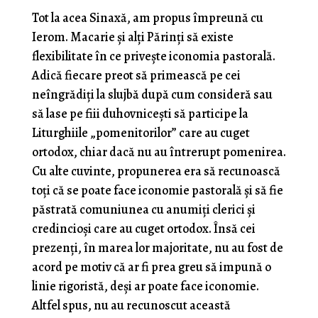
Tot la acea Sinaxă, am propus împreună cu
Ierom. Macarie și alți Părinți să existe
flexibilitate în ce privește iconomia pastorală.
Adică fiecare preot să primească pe cei
neîngrădiți la slujbă după cum consideră sau
să lase pe fiii duhovnicești să participe la
Liturghiile „pomenitorilor” care au cuget
ortodox, chiar dacă nu au întrerupt pomenirea.
Cu alte cuvinte, propunerea era să recunoască
toți că se poate face iconomie pastorală și să fie
păstrată comuniunea cu anumiți clerici și
credincioși care au cuget ortodox. Însă cei
prezenți, în marea lor majoritate, nu au fost de
acord pe motiv că ar fi prea greu să impună o
linie rigoristă, deși ar poate face iconomie.
Altfel spus, nu au recunoscut această