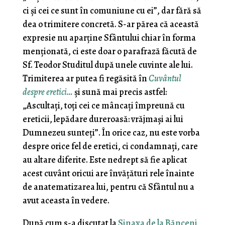
ci și cei ce sunt în comuniune cu ei”, dar fără să
dea o trimitere concretă. S-ar părea că această
expresie nu aparține Sfântului chiar în forma
menționată, ci este doar o parafrază făcută de
Sf. Teodor Studitul după unele cuvinte ale lui.
Trimiterea ar putea fi regăsită în
Cuvântul
despre eretici…
și sună mai precis astfel:
„Ascultaţi, toţi cei ce mâncaţi împreună cu
ereticii, le­pădare dureroasă: vrăjmaşi ai lui
Dumnezeu sunteţi”. În orice caz, nu este vorba
despre orice fel de eretici, ci condamnați, care
au altare diferite. Este nedrept să fie aplicat
acest cuvânt oricui are învățături rele înainte
de anatematizarea lui, pentru că Sfântul nu a
avut aceasta în vedere.
După cum s-a discutat la
Sinaxa de la Bănceni