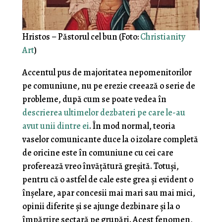
Hristos – Păstorul cel bun (Foto:
Christianity
Art
)
Accentul pus de majoritatea nepomenitorilor
pe comuniune, nu pe erezie creează o serie de
probleme, după cum se poate vedea în
descrierea ultimelor dezbateri pe care le-au
avut unii dintre ei
. În mod normal, teoria
vaselor comunicante duce la o izolare completă
de oricine este în comuniune cu cei care
proferează vreo învățătură greșită. Totuși,
pentru că o astfel de cale este grea și evident o
înșelare, apar concesii mai mari sau mai mici,
opinii diferite și se ajunge dezbinare și la o
împărțire sectară pe grupări. Acest fenomen,