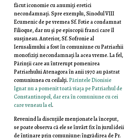
făcut iconomie cu anumiți eretici
necondamnați. Spre exemplu, Sinodul VIII
Ecumenic de pe vremea Sf. Fotie a condamnat
Filioque, dar nu și pe episcopii franci care îl
susțineau. Anterior, Sf. Sofronie al
Ierusalimului a fost în comuniune cu Patriarhii
monofiziți necondamnați la acea vreme. La fel,
Părinții care au întrerupt pomenirea
Patriarhului Atenagora în anii 1970 au păstrat
comuniunea cu ceilalți.
Părintele Dionisie
Ignat nu a pomenit toată viața pe Patriarhul de
Constantinopol, dar era în comuniune cu cei
care veneau la el
.
Revenind la discuțiile menționate la început,
se poate observa că ele se învârt fix în jurul ideii
de întinare prin comuniune: îngrădirea de Pr.