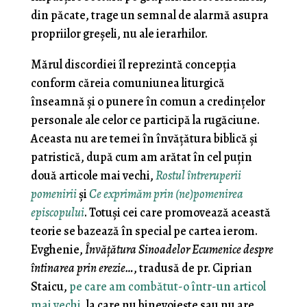
din păcate, trage un semnal de alarmă asupra
propriilor greșeli, nu ale ierarhilor.
Mărul discordiei îl reprezintă concepția
conform căreia comuniunea liturgică
înseamnă și o punere în comun a credințelor
personale ale celor ce participă la rugăciune.
Aceasta nu are temei în învățătura biblică și
patristică, după cum am arătat în cel puțin
două articole mai vechi,
Rostul întreruperii
pomenirii
și
Ce exprimăm prin (ne)pomenirea
episcopului
. Totuși cei care promovează această
teorie se bazează în special pe cartea ierom.
Evghenie,
Învățătura Sinoadelor Ecumenice despre
întinarea prin erezie…
, tradusă de pr. Ciprian
Staicu,
pe care am combătut-o într-un articol
mai vechi
, la care nu binevoiește sau nu are