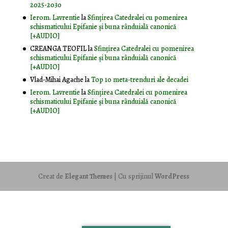
2025-2030
Ierom. Lavrentie
la
Sfințirea Catedralei cu pomenirea
schismaticului Epifanie și buna rânduială canonică
[+AUDIO]
CREANGA TEOFIL
la
Sfințirea Catedralei cu pomenirea
schismaticului Epifanie și buna rânduială canonică
[+AUDIO]
Vlad-Mihai Agache
la
Top 10 meta-trenduri ale decadei
Ierom. Lavrentie
la
Sfințirea Catedralei cu pomenirea
schismaticului Epifanie și buna rânduială canonică
[+AUDIO]
Creat de
Elegant Themes
| Cu sprijinul
WordPress