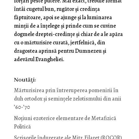
forțări peste putere. Mai exact, trebuie format
întâi cugetul bun, rugător și credința
făptuitoare, apoi se ajunge și la luminarea
minții de a înțelege și prinde cum se cuvine
dogmele dreptei-credințe și chiar de a le apăra
cu o mărturisire curată, jertfelnică, din
dragostea aprinsă pentru Dumnezeu și
adevărul Evangheliei.
Noutăţi:
Mărturisirea prin întreruperea pomenirii în
duh ortodox și semințele zelotismului din anii
’60-’70
Noţiuni ezoterice elementare de Metafizică
Politică
Scrisorile îndurerate ale Mitr. Filaret (ROCOR)