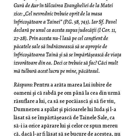
Gură de Aur în tâlcuirea Evangheliei de la Matei
zice: „Cel nevrednic trebuie oprit de la masa
înfricoşătoare a Tainei” (P.G. 58, 743). Iar Sf. Pavel
declară pe unul ca acesta supus judecăţii (I Cor. 11,
27-28).
Prin acesta nu-l lasă pe cel conştient de
păcatele sale să îndrăznească să se apropie de
înfricoşătoarea Taină şi să se împărtăşească de viaţa
izvorâtoare din ea. Deci ce trebuie să fac? Căci mult
mă tulbură acest lucru pe mine, păcătosul.
Răspuns:
Pentru a arăta marea Lui iubire de
oameni şi că rabdă pe om până la cea din urmă
răsuflare a lui, ca să se pocăiască şi să fie viu,
Dumnezeu a spălat şi picioarele lui Iuda şi l-a
lăsat să se împărtăşească de Tainele Sale, ca
să-i ia orice apărare lui şi celor ce spun mereu
că, dacă l-ar fi lăsat să se bucure de acestea, nu