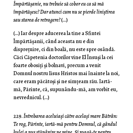
Împărtăşanie, nu trebuie să cobor eu ca să mă
împărtăşesc? Dar atunci cum nu se pierde liniştirea
sau starea de retragere?
(…)
(…) Iar despre aducerea la tine a Sfintei
Împărtăşanii, când aceasta nu e din
dispreţuire, ci din boală, nu este spre osândă.
Căci Căpetenia doctorilor vine El Însuşi la cei
foarte obosiţi şi bolnavi, precum a venit
Domnul nostru Iisus Hristos mai înainte la noi,
care eram păcătoşi şi ne simţeam rău. Iartă-
mă, Părinte, că, supunându-mă, am vorbit eu,
nevrednicul. (…)
229.
Întrebarea aceluiaşi către acelaşi mare Bătrân:
Te rog, Părinte, iartă-mă pentru Domnul, că gândul
hulei a pus stăpânire pe mine. Şi roagă-te pentru