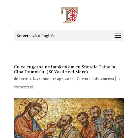
Selectează o Pagină
Cu ce cuget să ne împărtășim cu Sfintele Taine la
Cina Domnului (Sf. Vasile cel Mare)
de
Ierom. Lavrentie
|
17 apr. 2025
|
Cuvinte duhovnicești
|
0
comentarii