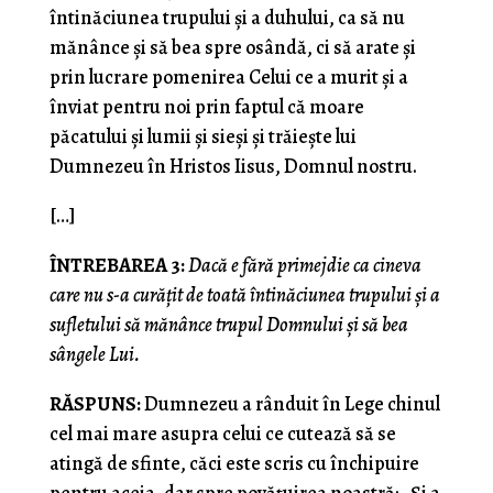
întinăciunea trupului şi a duhului, ca să nu
mănânce şi să bea spre osândă, ci să arate şi
prin lucrare pomenirea Celui ce a murit şi a
înviat pentru noi prin faptul că moare
păcatului şi lumii şi sieşi şi trăieşte lui
Dumnezeu în Hristos Iisus, Domnul nostru.
[…]
ÎNTREBAREA 3:
Dacă e fără primejdie ca cineva
care nu s-a curăţit de toată întinăciunea trupului şi a
sufletului să mănânce trupul Domnului şi să bea
sângele Lui.
RĂSPUNS:
Dumnezeu a rânduit în Lege chinul
cel mai mare asupra celui ce cutează să se
atingă de sfinte, căci este scris cu închipuire