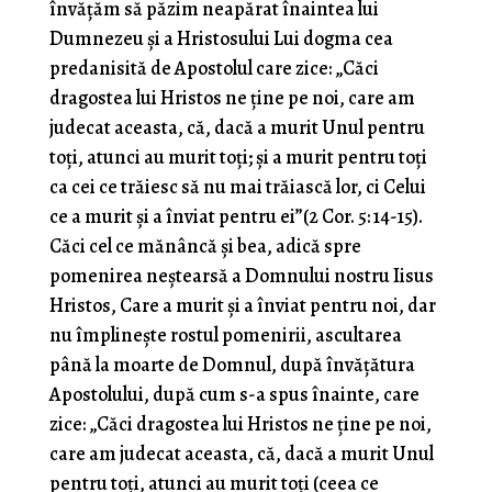
învăţăm să păzim neapărat înaintea lui
Dumnezeu şi a Hristosului Lui dogma cea
predanisită de Apostolul care zice: „Căci
dragostea lui Hristos ne ţine pe noi, care am
judecat aceasta, că, dacă a murit Unul pentru
toţi, atunci au murit toţi; şi a murit pentru toţi
ca cei ce trăiesc să nu mai trăiască lor, ci Celui
ce a murit şi a înviat pentru ei”(2 Cor. 5: 14-15).
Căci cel ce mănâncă şi bea, adică spre
pomenirea neştearsă a Domnului nostru Iisus
Hristos, Care a murit şi a înviat pentru noi, dar
nu împlineşte rostul pomenirii, ascultarea
până la moarte de Domnul, după învăţătura
Apostolului, după cum s-a spus înainte, care
zice: „Căci dragostea lui Hristos ne ţine pe noi,
care am judecat aceasta, că, dacă a murit Unul
pentru toţi, atunci au murit toţi (ceea ce