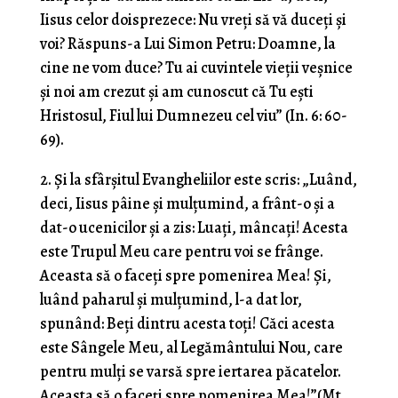
Iisus celor doisprezece: Nu vreţi să vă duceţi şi
voi? Răspuns-a Lui Simon Petru: Doamne, la
cine ne vom duce? Tu ai cuvintele vieţii veşnice
şi noi am crezut şi am cunoscut că Tu eşti
Hristosul, Fiul lui Dumnezeu cel viu” (In. 6: 60-
69).
2. Şi la sfârşitul Evangheliilor este scris: „Luând,
deci, Iisus pâine şi mulţumind, a frânt-o şi a
dat-o ucenicilor şi a zis: Luaţi, mâncaţi! Acesta
este Trupul Meu care pentru voi se frânge.
Aceasta să o faceţi spre pomenirea Mea! Şi,
luând paharul şi mulţumind, l-a dat lor,
spunând: Beţi dintru acesta toţi! Căci acesta
este Sângele Meu, al Legământului Nou, care
pentru mulţi se varsă spre iertarea păcatelor.
Aceasta să o faceţi spre pomenirea Mea!”(Mt.