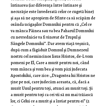
întinarea (iar diferenţa între întinare şi
necurăţie este învederată celor ce cugetă bine)
şi aşa să ne apropiem de Sfinte ca să scăpăm de
osânda ucigaşilor Domnului pentru că „Cel ce
va mânca Pâinea sau va bea Paharul Domnului
cu nevrednicie va fi vinovat de Trupul şi
Sângele Domnului”. Dar avem viaţă veşnică,
după cum a făgăduit Domnul şi Dumnezeul
nostru cel nemincinos Iisus Hristos, de-L vom
pomeni pe El, Care a murit pentru noi, când
vom mânca şi vom bea şi vom păzi judecata
Apostolului, care zice: „Dragostea lui Hristos ne
ţine pe noi, care judecăm aceasta, că, dacă a
murit Unul pentru toţi, atunci au murit toţi. Şi
a murit pentru toţi ca cei vii să nu mai trăiască
lor, ci Celui ce a murit şi a înviat pentru ei” (2