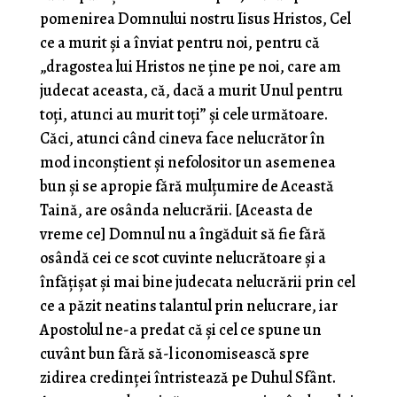
pomenirea Domnului nostru Iisus Hristos, Cel
ce a murit şi a înviat pentru noi, pentru că
„dragostea lui Hristos ne ţine pe noi, care am
judecat aceasta, că, dacă a murit Unul pentru
toţi, atunci au murit toţi” şi cele următoare.
Căci, atunci când cineva face nelucrător în
mod inconştient şi nefolositor un asemenea
bun şi se apropie fără mulţumire de Această
Taină, are osânda nelucrării. [Aceasta de
vreme ce] Domnul nu a îngăduit să fie fără
osândă cei ce scot cuvinte nelucrătoare şi a
înfăţişat şi mai bine judecata nelucrării prin cel
ce a păzit neatins talantul prin nelucrare, iar
Apostolul ne-a predat că şi cel ce spune un
cuvânt bun fără să-l iconomisească spre
zidirea credinţei întristează pe Duhul Sfânt.