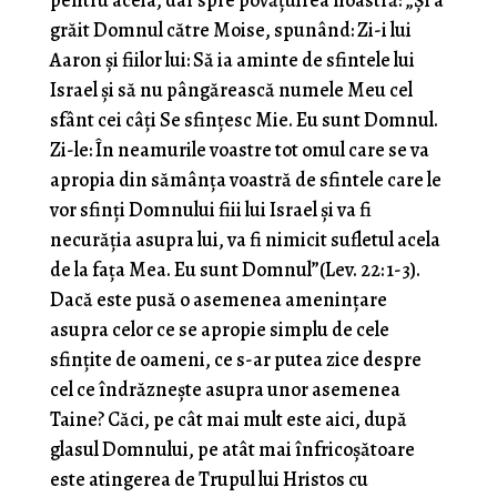
pentru aceia, dar spre povăţuirea noastră: „Şi a
grăit Domnul către Moise, spunând: Zi-i lui
Aaron şi fiilor lui: Să ia aminte de sfintele lui
Israel şi să nu pângărească numele Meu cel
sfânt cei câţi Se sfinţesc Mie. Eu sunt Domnul.
Zi-le: În neamurile voastre tot omul care se va
apropia din sămânţa voastră de sfintele care le
vor sfinţi Domnului fiii lui Israel şi va fi
necurăţia asupra lui, va fi nimicit sufletul acela
de la faţa Mea. Eu sunt Domnul”(Lev. 22: 1-3).
Dacă este pusă o asemenea ameninţare
asupra celor ce se apropie simplu de cele
sfinţite de oameni, ce s-ar putea zice despre
cel ce îndrăzneşte asupra unor asemenea
Taine? Căci, pe cât mai mult este aici, după
glasul Domnului, pe atât mai înfricoşătoare
este atingerea de Trupul lui Hristos cu