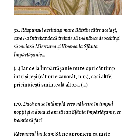
32.
Răspunsul aceluiaşi mare Bătrân către acelaşi,
care l-a întrebat dacă trebuie să mănânce deosebit şi
să nu iasă Miercurea şi Vinerea la Sfânta
Împărtăşanie…
(…) Iar de la Împărtăşanie nu te opri cât timp
intri şi ieşi (cât nu e zăvorât, n.n.), căci altfel
pricinuieşti sminteală altora. (…)
170.
Dacă mi se întâmplă vreo nălucire în timpul
nopţii şi a doua zi am să iau Sfânta împărtăşanie, ce
trebuie să fac?
Răspunsul lui Ioan:
Să ne apropiem ca nişte