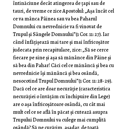
întinăciune decât atingerea de ţapi sau de
tauri, de vreme ce zice Apostolul: „Aşa încât cel
ce va mânca Pâinea sau va bea Paharul
Domnului cu nevrednicie va fi vinovat de
Trupul şi Sângele Domnului”(1 Cor. 11: 27). Iar
când înfăţişează mai tare şi mai înfricoşător
judecata prin recapitulare, zice: „Să se cerce
fiecare pe sine şi aşa să mănânce din Pâine şi
să bea din Pahar! Căci cel ce mănâncă şi bea cu
nevrednicie îşi mănâncă şi bea osândă,
nesocotind Trupul Domnului”(1 Cor. 11: 28-29).
Dacă cel ce are doar necurăţie (caracteristica
necurăţiei o învăţăm cu închipuire din Lege)
are o aşa înfricoşătoare osândă, cu cât mai
mult cel ce se află în păcat şi cutează asupra
Trupului Domnului va culege mai cumplită
osândă? Să ne curăţim, aşadar, de toată