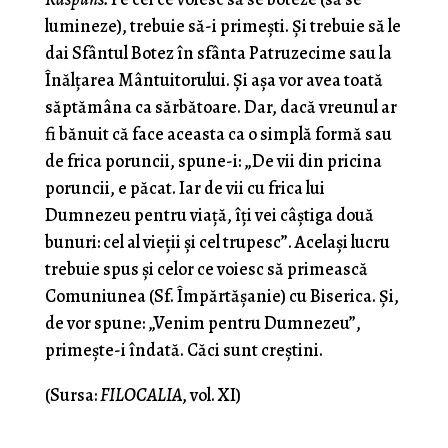
lumi­neze), trebuie să-i primeşti. Şi trebuie să le
dai Sfântul Botez în sfânta Patruzecime sau la
Înălţarea Mântuitorului. Şi aşa vor avea toată
săptămâna ca sărbătoare. Dar, dacă vreunul ar
fi bănuit că face aceasta ca o simplă formă sau
de frica poruncii, spune-i: „De vii din pricina
poruncii, e păcat. Iar de vii cu frica lui
Dumnezeu pentru viaţă, îţi vei câştiga două
bunuri: cel al vieţii şi cel trupesc”. Acelaşi lucru
trebuie spus şi celor ce voiesc să primească
Comuniunea (Sf. Împărtăşanie) cu Biserica. Şi,
de vor spune: „Venim pentru Dumnezeu”,
primeşte-i îndată. Căci sunt creştini.
(Sursa:
FILOCALIA
, vol. XI)