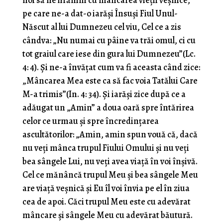
noi să ne hrănim cu mâncarea vieţii veşnice,
pe care ne-a dat-o iarăşi Însuşi Fiul Unul-
Născut al lui Dumnezeu cel viu, Cel ce a zis
cândva: „Nu numai cu pâine va trăi omul, ci cu
tot graiul care iese din gura lui Dumnezeu”(Lc.
4: 4). Şi ne-a învăţat cum va fi aceasta când zice:
„Mâncarea Mea este ca să fac voia Tatălui Care
M-a trimis”(In. 4: 34). Şi iarăşi zice după ce a
adăugat un „Amin” a doua oară spre întărirea
celor ce urmau şi spre încredinţarea
ascultătorilor: „Amin, amin spun vouă că, dacă
nu veţi mânca trupul Fiului Omului şi nu veţi
bea sângele Lui, nu veţi avea viaţă în voi înşivă.
Cel ce mănâncă trupul Meu şi bea sângele Meu
are viaţă veşnică şi Eu îl voi învia pe el în ziua
cea de apoi. Căci trupul Meu este cu adevărat
mâncare şi sângele Meu cu adevărat băutură.