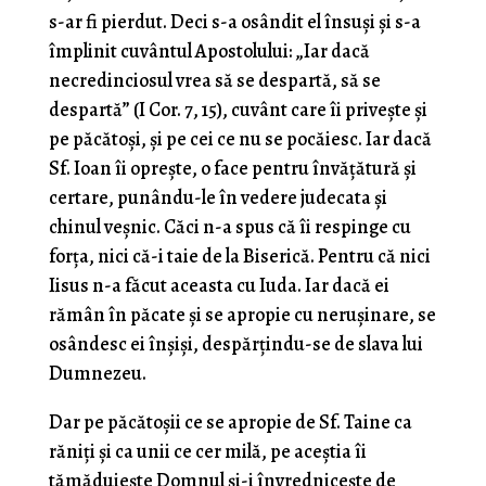
s-ar fi pierdut. Deci s-a osândit el însuşi şi s-a
împlinit cuvântul Apostolului: „Iar dacă
necredinciosul vrea să se despartă, să se
despartă” (I Cor. 7, 15), cuvânt care îi priveşte şi
pe păcătoşi, şi pe cei ce nu se pocăiesc. Iar dacă
Sf. Ioan îi opreşte, o face pentru învăţătură şi
certare, punându-le în vedere judecata şi
chinul veşnic. Căci n-a spus că îi respinge cu
forţa, nici că-i taie de la Biserică. Pentru că nici
Iisus n-a făcut aceasta cu Iuda. Iar dacă ei
rămân în păcate şi se apropie cu neruşinare, se
osândesc ei înşişi, despărţindu-se de slava lui
Dumnezeu.
Dar pe păcătoşii ce se apropie de Sf. Taine ca
răniţi şi ca unii ce cer milă, pe aceştia îi
tămăduieşte Domnul şi-i învredniceşte de