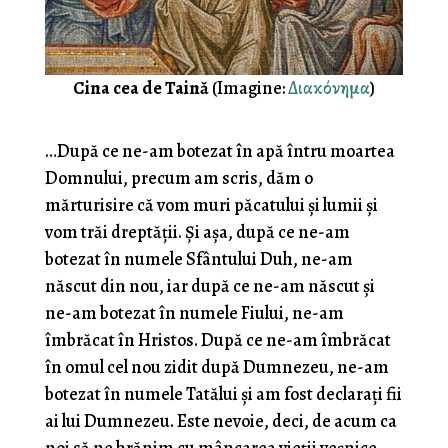
Cina cea de Taină
(Imagine:
Διακόνημα
)
…După ce ne-am botezat în apă întru moartea
Domnului, precum am scris, dăm o
mărturisire că vom muri păcatului şi lumii şi
vom trăi dreptăţii. Şi aşa, după ce ne-am
botezat în numele Sfântului Duh, ne-am
născut din nou, iar după ce ne-am născut şi
ne-am botezat în numele Fiului, ne-am
îmbrăcat în Hristos. După ce ne-am îmbrăcat
în omul cel nou zidit după Dumnezeu, ne-am
botezat în numele Tatălui şi am fost declaraţi fii
ai lui Dumnezeu. Este nevoie, deci, de acum ca