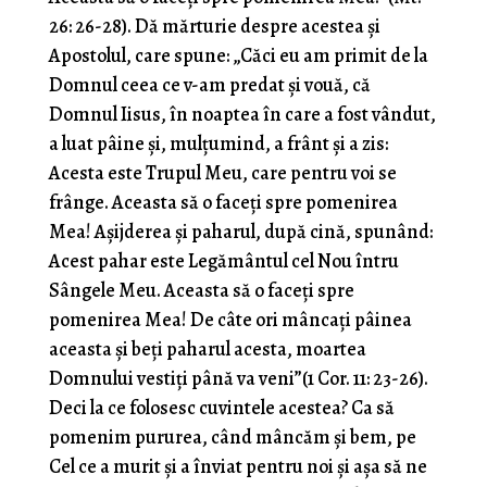
26: 26-28). Dă mărturie despre acestea şi
Apostolul, care spune: „Căci eu am primit de la
Domnul ceea ce v-am predat şi vouă, că
Domnul Iisus, în noaptea în care a fost vândut,
a luat pâine şi, mulţumind, a frânt şi a zis:
Acesta este Trupul Meu, care pentru voi se
frânge. Aceasta să o faceţi spre pomenirea
Mea! Aşijderea şi paharul, după cină, spunând:
Acest pahar este Legământul cel Nou întru
Sângele Meu. Aceasta să o faceţi spre
pomenirea Mea! De câte ori mâncaţi pâinea
aceasta şi beţi paharul acesta, moartea
Domnului vestiţi până va veni”(1 Cor. 11: 23-26).
Deci la ce folosesc cuvintele acestea? Ca să
pomenim pururea, când mâncăm şi bem, pe
Cel ce a murit şi a înviat pentru noi şi aşa să ne