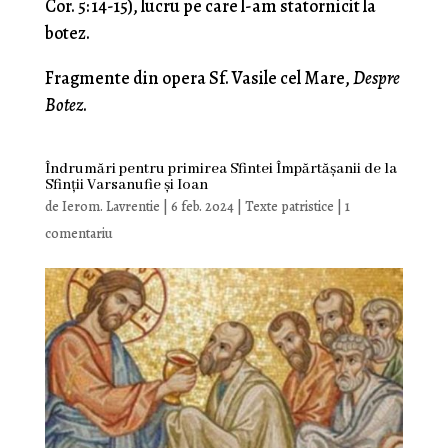
Cor. 5: 14-15), lucru pe care l-am statornicit la
botez.
Fragmente din opera Sf. Vasile cel Mare,
Despre
Botez
.
Îndrumări pentru primirea Sfintei Împărtășanii de la
Sfinții Varsanufie și Ioan
de
Ierom. Lavrentie
|
6 feb. 2024
|
Texte patristice
|
1
comentariu