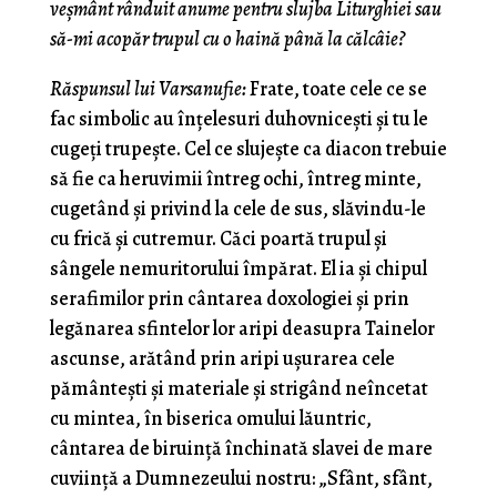
veşmânt rânduit anume pentru slujba Liturghiei sau
să-mi acopăr trupul cu o haină până la călcâie?
Răspunsul lui Varsanufie:
Frate, toate cele ce se
fac simbolic au înţelesuri duhovniceşti şi tu le
cugeţi tru­peşte. Cel ce slujeşte ca diacon trebuie
să fie ca heruvimii întreg ochi, întreg minte,
cugetând şi privind la cele de sus, slăvindu-le
cu frică şi cutremur. Căci poartă trupul şi
sângele nemuritorului împărat. El ia şi chipul
serafimilor prin cântarea doxologiei şi prin
legănarea sfintelor lor aripi deasupra Tainelor
ascunse, arătând prin aripi uşurarea cele
pământeşti şi materiale şi strigând neîncetat
cu mintea, în biserica omului lăuntric,
cântarea de biruinţă închinată slavei de mare
cuviinţă a Dumnezeului nostru: „Sfânt, sfânt,