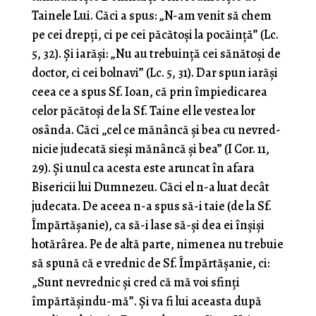
Tainele Lui. Căci a spus: „N-am venit să chem
pe cei drepţi, ci pe cei păcătoşi la pocăinţă” (Lc.
5, 32). Şi iarăşi: „Nu au trebuinţă cei sănătoşi de
doctor, ci cei bolnavi” (Lc. 5, 31). Dar spun iarăşi
ceea ce a spus Sf. Ioan, că prin împiedicarea
celor păcătoşi de la Sf. Taine el le vestea lor
osânda. Căci „cel ce mănâncă şi bea cu nevred­
nicie judecată sieşi mănâncă şi bea” (I Cor. 11,
29). Şi unul ca acesta este aruncat în afara
Bisericii lui Dumne­zeu. Căci el n-a luat decât
judecata. De aceea n-a spus să-i taie (de la Sf.
Împărtăşanie), ca să-i lase să-şi dea ei înşişi
hotărârea. Pe de altă parte, nimenea nu trebuie
să spună că e vrednic de Sf. Împărtăşanie, ci:
„Sunt nevrednic şi cred că mă voi sfinţi
împărtăşindu-mă”. Şi va fi lui aceasta după