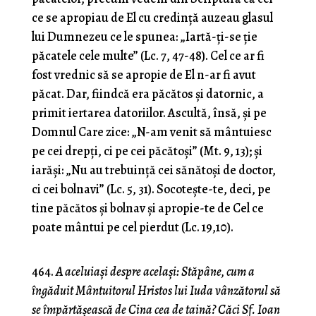
ce se apropiau de El cu credinţă auzeau glasul
lui Dumnezeu ce le spunea: „Iartă-ţi-se ţie
păcatele cele multe” (Lc. 7, 47-48). Cel ce ar fi
fost vrednic să se apropie de El n-ar fi avut
păcat. Dar, fiindcă era păcătos şi datornic, a
primit iertarea datoriilor. Ascultă, însă, şi pe
Domnul Care zice: „N-am venit să mântuiesc
pe cei drepţi, ci pe cei păcătoşi” (Mt. 9, 13); şi
iarăşi: „Nu au trebuinţă cei sănătoşi de doctor,
ci cei bolnavi” (Lc. 5, 31). Socoteşte-te, deci, pe
tine păcătos şi bolnav şi apropie-te de Cel ce
poate mântui pe cel pierdut (Lc. 19,10).
464.
A aceluiaşi despre acelaşi: Stăpâne, cum a
îngăduit Mântuitorul Hristos lui Iuda vânzătorul să
se împărtăşească de Cina cea de taină? Căci Sf. Ioan