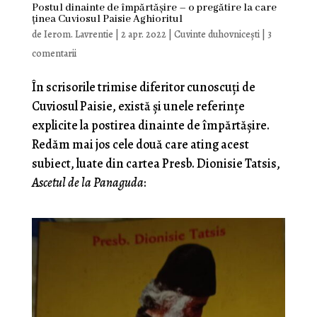
Postul dinainte de împărtășire – o pregătire la care
ținea Cuviosul Paisie Aghioritul
de
Ierom. Lavrentie
|
2 apr. 2022
|
Cuvinte duhovnicești
|
3
comentarii
În scrisorile trimise diferitor cunoscuți de
Cuviosul Paisie, există și unele referințe
explicite la postirea dinainte de împărtășire.
Redăm mai jos cele două care ating acest
subiect, luate din cartea Presb. Dionisie Tatsis,
Ascetul de la Panaguda
: