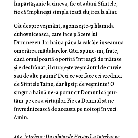
Împărtăşanie la cineva, fie că aduni Sfintele,
fie că împlineşti simplu toată slujirea la altar.
Cât despre veşmânt, agoniseşte-ţi hlamida
duhovnicească, care face plăcere lui
Dumnezeu. Iar haina până la călcâie înseamnă
omorârea mădularelor. Căci spune-mi, frate,
dacă omul poartă o porfiră întreagă de mătase
şi e desfrânat, îl curăţeşte veşmântul de curvie
sau de alte patimi? Deci ce vor face cei vrednici
de Sfintele Taine, dar lipsiţi de veşminte? O
singură haină ne-a poruncit Domnul să pur­
tăm: pe cea a virtuţilor. Fie ca Domnul să ne
învredni­cească de aceasta pe noi toţi în veci.
Amin.
463.
Întrebare: Un iubitor de Hristos l-a întrebat pe