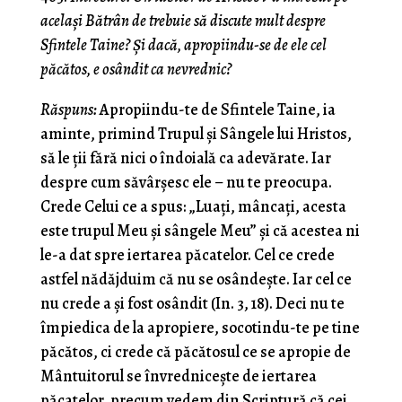
acelaşi Bătrân de trebuie să discute mult despre
Sfintele Taine? Şi dacă, apropiindu-se de ele cel
păcătos, e osândit ca nevrednic?
Răspuns:
Apropiindu-te de Sfintele Taine, ia
aminte, primind Trupul şi Sângele lui Hristos,
să le ţii fără nici o îndoială ca adevărate. Iar
despre cum săvârşesc ele – nu te preocupa.
Crede Celui ce a spus: „Luaţi, mâncaţi, acesta
este trupul Meu şi sângele Meu” şi că acestea ni
le-a dat spre iertarea păcatelor. Cel ce crede
astfel nădăjduim că nu se osândeşte. Iar cel ce
nu crede a şi fost osândit (In. 3, 18). Deci nu te
împiedica de la apropiere, socotindu-te pe tine
păcătos, ci crede că păcătosul ce se apropie de
Mântuitorul se învredniceşte de iertarea
păcatelor, precum vedem din Scriptură că cei