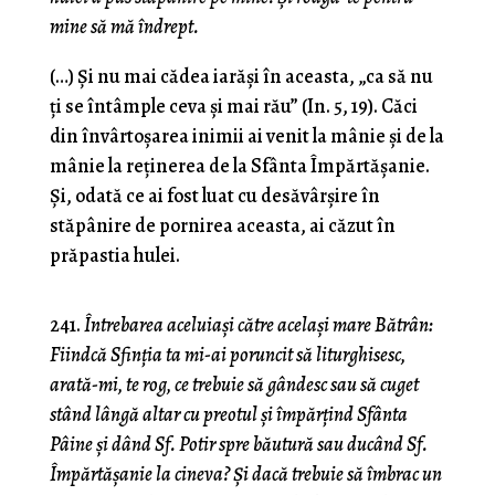
mine să mă îndrept.
(…) Şi nu mai cădea iarăşi în aceasta, „ca să nu
ţi se întâmple ceva şi mai rău” (In. 5, 19). Căci
din învârtoşarea inimii ai venit la mânie şi de la
mânie la reţinerea de la Sfânta Împărtăşanie.
Şi, odată ce ai fost luat cu desăvârşire în
stăpânire de pornirea aceasta, ai căzut în
prăpastia hulei.
241.
Întrebarea aceluiaşi către acelaşi mare Bătrân:
Fiindcă Sfinţia ta mi-ai poruncit să liturghisesc,
arată-mi, te rog, ce trebuie să gândesc sau să cuget
stând lângă altar cu preotul şi împărţind Sfânta
Pâine şi dând Sf. Potir spre băutură sau ducând Sf.
Împărtăşanie la cineva? Şi dacă trebuie să îmbrac un