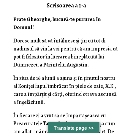
Scrisoarea a 1-a
Frate Gheorghe, bucură-te pururea în
Domnul!
Doresc mult să vă întâlnesc şi ţin cu tot di­
nadinsul să vin la voi pentru că am impresia că
pot fi folositor în lucrarea bineplăcută lui
Dumnezeu a Părintelui Augustin.
În ziua de 16 a lunii a ajuns şi în ţinutul nostru
al Koniţei lupul îmbrăcat în piele de oaie, X.K.,
care a împărţit şi cărţi, oferind otrava ascunsă
a înşelăciunii.
În fiecare zi a vrut să se împărtăşească cu
Preacuratele Taine, în timp ce seara, aşa cum
Translate page >>
am aflat, mânca cocoreţi (carne la grătar). De