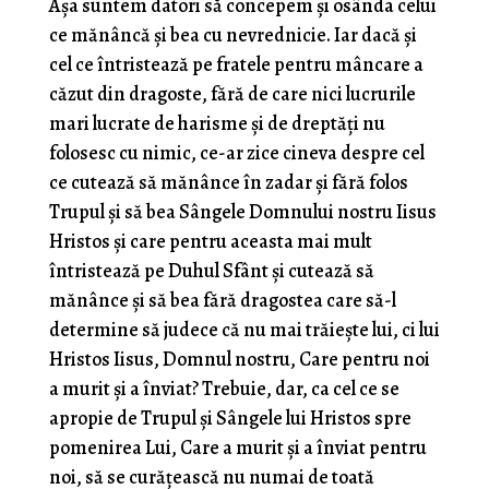
Aşa suntem datori să concepem şi osânda celui
ce mănâncă şi bea cu nevrednicie. Iar dacă şi
cel ce întristează pe fratele pentru mâncare a
căzut din dragoste, fără de care nici lucrurile
mari lucrate de harisme şi de dreptăţi nu
folosesc cu nimic, ce-ar zice cineva despre cel
ce cutează să mănânce în zadar şi fără folos
Trupul şi să bea Sângele Domnului nostru Iisus
Hristos şi care pentru aceasta mai mult
întristează pe Duhul Sfânt şi cutează să
mănânce şi să bea fără dragostea care să-l
determine să judece că nu mai trăieşte lui, ci lui
Hristos Iisus, Domnul nostru, Care pentru noi
a murit şi a înviat? Trebuie, dar, ca cel ce se
apropie de Trupul şi Sângele lui Hristos spre
pomenirea Lui, Care a murit şi a înviat pentru
noi, să se curăţească nu numai de toată