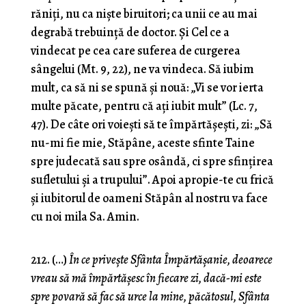
răniţi, nu ca nişte biru­itori; ca unii ce au mai
degrabă trebuinţă de doctor. Şi Cel ce a
vindecat pe cea care suferea de curgerea
sângelui (Mt. 9, 22), ne va vindeca. Să iubim
mult, ca să ni se spună şi nouă: „Vi se vor ierta
multe păcate, pentru că aţi iubit mult” (Lc. 7,
47). De câte ori voieşti să te împărtăşeşti, zi: „Să
nu-mi fie mie, Stăpâne, aceste sfinte Taine
spre judecată sau spre osândă, ci spre sfinţirea
sufletului şi a trupului”. Apoi apropie-te cu frică
şi iubitorul de oameni Stăpân al nostru va face
cu noi mila Sa. Amin.
212. (…)
În ce priveşte Sfânta Împărtăşanie, deoarece
vreau să mă împărtăşesc în fiecare zi, dacă-mi este
spre povară să fac să urce la mine, păcătosul, Sfânta