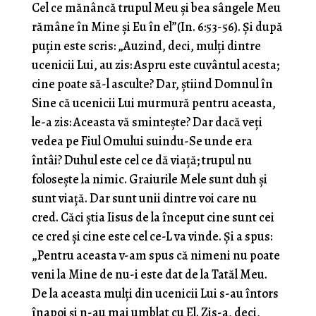
Cel ce mănâncă trupul Meu şi bea sângele Meu
rămâne în Mine şi Eu în el”(In. 6:53-56). Şi după
puţin este scris: „Auzind, deci, mulţi dintre
ucenicii Lui, au zis: Aspru este cuvântul acesta;
cine poate să-l asculte? Dar, ştiind Domnul în
Sine că ucenicii Lui murmură pentru aceasta,
le-a zis: Aceasta vă sminteşte? Dar dacă veţi
vedea pe Fiul Omului suindu-Se unde era
întâi? Duhul este cel ce dă viaţă; trupul nu
foloseşte la nimic. Graiurile Mele sunt duh şi
sunt viaţă. Dar sunt unii dintre voi care nu
cred. Căci ştia Iisus de la început cine sunt cei
ce cred şi cine este cel ce-L va vinde. Şi a spus:
„Pentru aceasta v-am spus că nimeni nu poate
veni la Mine de nu-i este dat de la Tatăl Meu.
De la aceasta mulţi din ucenicii Lui s-au întors
înapoi şi n-au mai umblat cu El. Zis-a, deci,