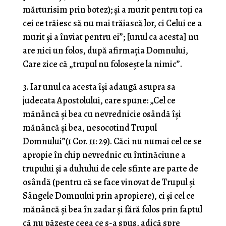
mărturisim prin botez); şi a murit pentru toţi ca
cei ce trăiesc să nu mai trăiască lor, ci Celui ce a
murit şi a înviat pentru ei”; [unul ca acesta] nu
are nici un folos, după afirmaţia Domnului,
Care zice că „trupul nu foloseşte la nimic”.
3. Iar unul ca acesta îşi adaugă asupra sa
judecata Apostolului, care spune: „Cel ce
mănâncă şi bea cu nevrednicie osândă îşi
mănâncă şi bea, nesocotind Trupul
Domnului”(1 Cor. 11: 29). Căci nu numai cel ce se
apropie în chip nevrednic cu întinăciune a
trupului şi a duhului de cele sfinte are parte de
osândă (pentru că se face vinovat de Trupul şi
Sângele Domnului prin apropiere), ci şi cel ce
mănâncă şi bea în zadar şi fără folos prin faptul
că nu păzeşte ceea ce s-a spus, adică spre