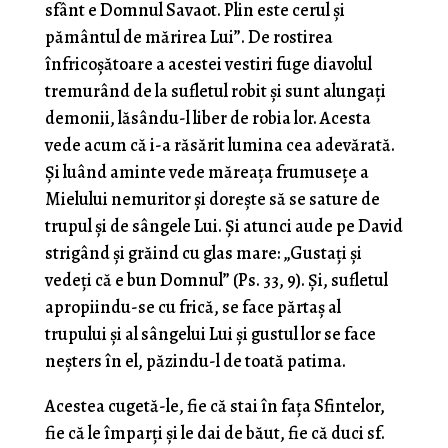
sfânt e Domnul Savaot. Plin este cerul şi
pământul de mărirea Lui”. De rostirea
înfricoşătoare a acestei vestiri fuge diavolul
tremurând de la sufletul robit şi sunt alungaţi
demonii, lăsându-l liber de robia lor. Acesta
vede acum că i-a răsărit lumina cea adevărată.
Şi luând aminte vede măreaţa frumuseţe a
Mielului nemuritor şi doreşte să se sature de
trupul şi de sângele Lui. Şi atunci aude pe David
strigând şi grăind cu glas mare: „Gustaţi şi
vedeţi că e bun Domnul” (Ps. 33, 9). Şi, sufletul
apropiindu-se cu frică, se face părtaş al
trupului şi al sângelui Lui şi gustul lor se face
neşters în el, păzindu-l de toată patima.
Acestea cugetă-le, fie că stai în faţa Sfintelor,
fie că le împarţi şi le dai de băut, fie că duci sf.