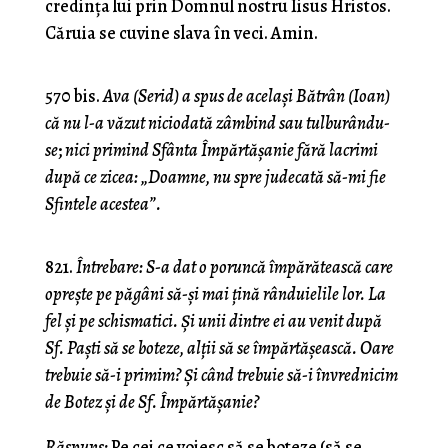
credinţa lui prin Domnul nostru Iisus Hristos.
Căruia se cuvine slava în veci. Amin.
570 bis.
Ava (Serid) a spus de acelaşi Bătrân (Ioan)
că nu l-a văzut niciodată zâmbind sau tulburându-
se
;
nici primind Sfânta Împărtăşanie fără lacrimi
după ce zicea: „Doamne, nu spre judecată să-mi fie
Sfintele acestea”.
821.
Întrebare: S-a dat o poruncă împărătească care
opreşte pe păgâni să-şi mai ţină rânduielile lor. La
fel şi pe schismatici. Şi unii dintre ei au venit după
Sf. Paşti să se boteze, alţii să se împărtăşească. Oare
trebuie să-i primim? Şi când trebuie să-i învrednicim
de Botez şi de Sf. Împărtăşanie?
Răspuns:
Pe cei ce voiesc să se boteze (să se