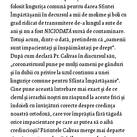
folosit lingurița comună pentru darea Sfintei
Împărtășanii în decursul a mii de molime și boli cu
grad ridicat de transmitere de-a lungul a sute de
ani și nu a fost
NICIODATĂ
sursă de contaminare.
Totuși acum, dintr-o dată, pretindem că „oamenii
sunt impacientați și înspăimântați pe drept”.
După cum declară Pr. Calivas în discursul său,
„coronavirusul pune pe mulți oameni pe gânduri
și în dubii cu privire la uzul continuu a unei
lingurițe comune pentru Sfânta Împărtășanie”.
Cine pune această întrebare mai exact și de ce
clerul și ierarhii noștri nu răspund la aceste frici și
îndoieli cu învățături corecte despre credința
noastră ortodoxă, care vor împrăștia fără tăgadă
orice impacientare pe care ar putea să o aibă
credincioșii? Părintele Calivas merge mai departe