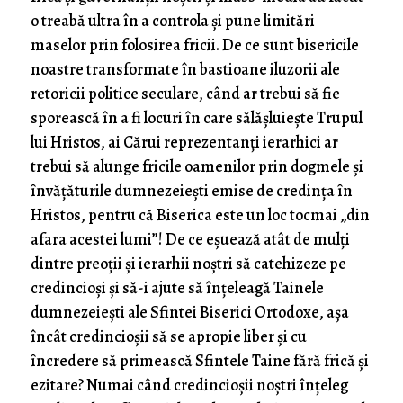
o treabă ultra în a controla și pune limitări
maselor prin folosirea fricii. De ce sunt bisericile
noastre transformate în bastioane iluzorii ale
retoricii politice seculare, când ar trebui să fie
sporească în a fi locuri în care sălășluiește Trupul
lui Hristos, ai Cărui reprezentanți ierarhici ar
trebui să alunge fricile oamenilor prin dogmele și
învățăturile dumnezeiești emise de credința în
Hristos, pentru că Biserica este un loc tocmai „din
afara acestei lumi”! De ce eșuează atât de mulți
dintre preoții și ierarhii noștri să catehizeze pe
credincioși și să-i ajute să înțeleagă Tainele
dumnezeiești ale Sfintei Biserici Ortodoxe, așa
încât credincioșii să se apropie liber și cu
încredere să primească Sfintele Taine fără frică și
ezitare? Numai când credincioșii noștri înțeleg