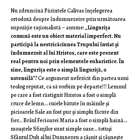
Nu zdruncină Părintele Calivas înțelegerea
ortodoxă despre îndumnezeire prin următoarea
supoziție raționalistă – anume: „
Lingurița
comună este un obiect material imperfect. Nu
participă la nestricăciunea Trupului înviat și
îndumnezeit al lui Hristos, care este prezent
real pentru noi prin elementele euharistice. În
sine, lingurița este o simplă linguriță, o
ustensilă
”? Ce argument nefericit din partea unui
teolog reputat, ca să vorbim pe departe!!! Lemnul
pe care a fost răstignit Hristos a fost o simplă
cruce de lemn… cuiele bătute în mâinile și
picioarele Sale au fost pur și simplu făcute din
fier… Brâul Fecioarei Maria a fost o simplă haină…
moaștele Sfinților sunt simple oase… totuși
Sfântul Duh al lui Dumnezeu a țâșnit și țâșnește