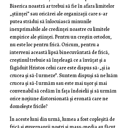
Biserica noastră ar trebui să fie în afara limitelor
„științei” sau oricărei ale organizații care s-ar
putea strădui să înlocuiască minunile
inexprimabile ale credinței noastre cu limitele
empirice ale științei. Pentru un creștin ortodox,
nu este loc pentru frică. Oricum, pentru a
interveni această lipsă binecuvântată de frică,
creștinul trebuie să înțeleagă ce a învățat și a
făgăduit Hristos celui care este dispus să-„și ia
crucea și să-I urmeze”. Suntem dispuși să ne luăm
crucea și să-I urmăm sau este mai ușor și mai
convenabil să cedăm în fața îndoielii și să urmăm
orice noțiune distorsionată și eronată care ne
domolește fricile?
În aceste luni din urmă, lumea a fost copleșită de
frică și guvernanții noștri și mass-media au făcut