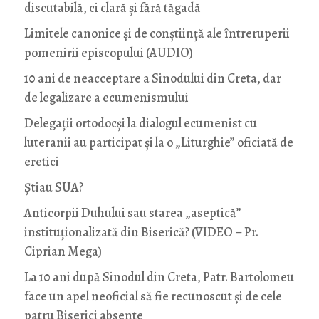
discutabilă, ci clară și fără tăgadă
Limitele canonice și de conștiință ale întreruperii
pomenirii episcopului (AUDIO)
10 ani de neacceptare a Sinodului din Creta, dar
de legalizare a ecumenismului
Delegații ortodocși la dialogul ecumenist cu
luteranii au participat și la o „Liturghie” oficiată de
eretici
Știau SUA?
Anticorpii Duhului sau starea „aseptică”
instituționalizată din Biserică? (VIDEO – Pr.
Ciprian Mega)
La 10 ani după Sinodul din Creta, Patr. Bartolomeu
face un apel neoficial să fie recunoscut și de cele
patru Biserici absente