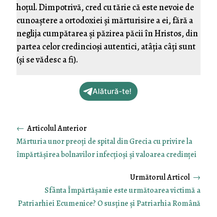
hoțul. Dimpotrivă, cred cu tărie că este nevoie de
cunoaștere a ortodoxiei și mărturisire a ei, fără a
neglija cumpătarea și păzirea păcii în Hristos, din
partea celor credincioși autentici, atâția câți sunt
(și se vădesc a fi).
Alătură-te!
←
Mărturia unor preoți de spital din Grecia cu privire la
împărtășirea bolnavilor infecțioși și valoarea credinței
→
Sfânta Împărtășanie este următoarea victimă a
Patriarhiei Ecumenice? O susține și Patriarhia Română