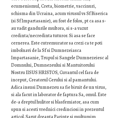
ecumenismul, Creta, biometrie, vaccinuri,
schisma din Ucraina, acum virusul vs Sf Biserica
(si Sf Impartasanie), au fost de folos, pt ca asa s-
au vadit gandurile multora, si s-a vazut
credinta/necredinta tuturor. Si asa se face
cernerea. Este cutremurator sa crezi ca te poti
imbolnavi de la Sf si Dumnezeiasca
Impartasanie, Trupul si Sangele Dumnezeiesc al
Domnului, Dumnezeului si Mantuitorului
Nostru IISUS HRISTOS, Cuvantul cel fara de
inceput, Creatorul Cerului si al pamantului.
Adica insusi Dumnezeu sa fie biruit de un virus,
si ala facut in laborator de faptura Sa, omul. Este
de-a dreptul hulitor si blasfemiator, asa cum
spun si acesti vrednici credinciosi in prezentul
articol. Sarut dreapta Parinte si multumim