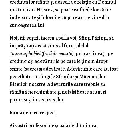
credința lor sfântă și dezvoltă o relație cu Domnul
nostru Iisus Hristos, se poate ca fricile lor să fie
îndepărtate și înlocuite cu pacea care vine din
cunoașterea Lui!
Noi, fiii voștri, facem apel la voi, Sfinți Părinți, să
împrăștiați acest virus al fricii, idolul
Thanatophobiei (fricii de moarte)
, prin a-i învăța pe
credincioși adevărurile pe care le ținem drept
sfinte (sacre) și adevărate. Adevărurile care au fost
pecetluite cu sângele Sfinților și Mucenicilor
Bisericii noastre. Adevărurile care trebuie să
rămână neschimbate și nefalsificate acum și
pururea și în vecii vecilor.
Rămânem cu respect,
Ai voștri profesori de școala de duminică,