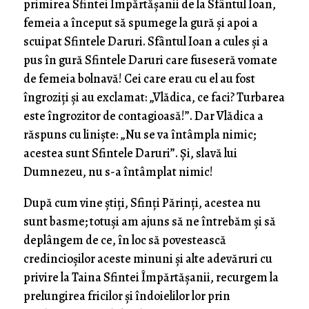
primirea Sfintei Împărtășanii de la Sfântul Ioan,
femeia a început să spumege la gură și apoi a
scuipat Sfintele Daruri. Sfântul Ioan a cules și a
pus în gură Sfintele Daruri care fuseseră vomate
de femeia bolnavă! Cei care erau cu el au fost
îngroziți și au exclamat: „Vlădica, ce faci? Turbarea
este îngrozitor de contagioasă!”. Dar Vlădica a
răspuns cu liniște: „Nu se va întâmpla nimic;
acestea sunt Sfintele Daruri”. Și, slavă lui
Dumnezeu, nu s-a întâmplat nimic!
După cum vine știți, Sfinți Părinți, acestea nu
sunt basme; totuși am ajuns să ne întrebăm și să
deplângem de ce, în loc să povestească
credincioșilor aceste minuni și alte adevăruri cu
privire la Taina Sfintei Împărtășanii, recurgem la
prelungirea fricilor și îndoielilor lor prin