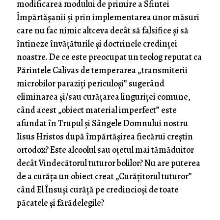
modificarea modului de primire a Sfintei
Împărtășanii și prin implementarea unor măsuri
care nu fac nimic altceva decât să falsifice și să
întineze învățăturile și doctrinele credinței
noastre. De ce este preocupat un teolog reputat ca
Părintele Calivas de temperarea „transmiterii
microbilor paraziți periculoși” sugerând
eliminarea și/sau curățarea linguriței comune,
când acest „obiect material imperfect” este
afundat în Trupul și Sângele Domnului nostru
Iisus Hristos după împărtășirea fiecărui creștin
ortodox? Este alcoolul sau oțetul mai tămăduitor
decât Vindecătorul tuturor bolilor? Nu are puterea
de a curăța un obiect creat „Curățitorul tuturor”
când El Însuși curăță pe credincioși de toate
păcatele și fărădelegile?