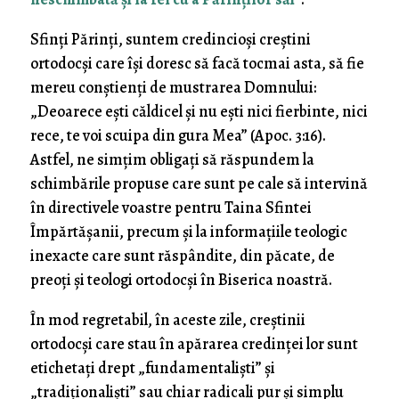
Sfinți Părinți, suntem credincioși creștini
ortodocși care își doresc să facă tocmai asta, să fie
mereu conștienți de mustrarea Domnului:
„Deoarece ești căldicel și nu ești nici fierbinte, nici
rece, te voi scuipa din gura Mea” (Apoc. 3:16).
Astfel, ne simțim obligați să răspundem la
schimbările propuse care sunt pe cale să intervină
în directivele voastre pentru Taina Sfintei
Împărtășanii, precum și la informațiile teologic
inexacte care sunt răspândite, din păcate, de
preoți și teologi ortodocși în Biserica noastră.
În mod regretabil, în aceste zile, creștinii
ortodocși care stau în apărarea credinței lor sunt
etichetați drept „fundamentaliști” și
„tradiționaliști” sau chiar radicali pur și simplu