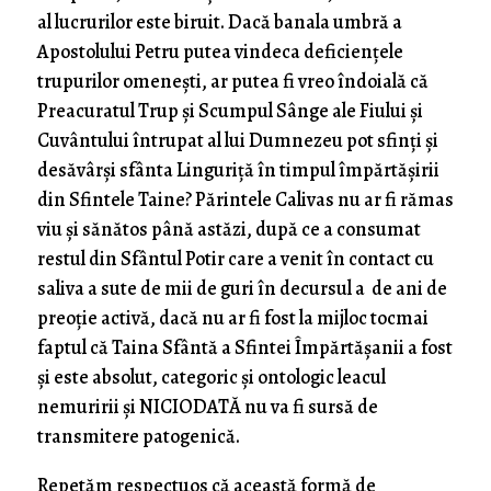
al lucrurilor este biruit. Dacă banala umbră a
Apostolului Petru putea vindeca deficiențele
trupurilor omenești, ar putea fi vreo îndoială că
Preacuratul Trup și Scumpul Sânge ale Fiului și
Cuvântului întrupat al lui Dumnezeu pot sfinți și
desăvârși sfânta Linguriță în timpul împărtășirii
din Sfintele Taine? Părintele Calivas nu ar fi rămas
viu și sănătos până astăzi, după ce a consumat
restul din Sfântul Potir care a venit în contact cu
saliva a sute de mii de guri în decursul a de ani de
preoție activă, dacă nu ar fi fost la mijloc tocmai
faptul că Taina Sfântă a Sfintei Împărtășanii a fost
și este absolut, categoric și ontologic leacul
nemuririi și NICIODATĂ nu va fi sursă de
transmitere patogenică.
Repetăm respectuos că această formă de