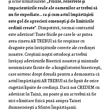
și scrie următoarele: „
Fricile, rezervele și
impacientările reale ale oamenilor ar trebui să
nu fie expediate… ca și cum actul împărtășirii
este gol de aprecieri omenești și de limitările
ordinii create
”. Dimpotrivă, tocmai contrariul
este adevărat! Toate fricile pe care le-ar putea
avea cineva AR TREBUI să fie respinse cu
dragoste prin învățăturile corecte ale credinței
noastre. Creștinii noștri ortodocși ar trebui
învățați adevărurile Bisericii noastre și minunile
nenumărate făcute de-a lungul istoriei bisericești,
care servesc drept dovadă pentru a demonstra că
actul împărtășirii AR TREBUI să fie lipsit de orice
cugetări lipsite de credință. Dacă noi CREDEM cu
adevărat în Taină, nu poate și nu ar trebui să fie
nici o limitare fizică pusă asupra Tainei
dumnezeiești a Sfintei Împărtășanii.