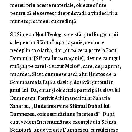
mereu prin aceste materiale, obiecte sfinte
pentru că ele servesc drept dovadă a vindecării a
numeroși oameni cu credință.
Sf. Simeon Noul Teolog, spre sfârșitul Rugăciunii
sale pentru Sfânta Împărtășanie, se simte
nedeplin ca o iarbă, dar „după ce ia parte la Focul
Domnului [Sfânta Împărtășanie], devine ca rugul
(tufișul) pe care l-a văzut Moise”, care, deși aprins,
nu ardea. Slava dumnezeiască a lui Hristos de la
Schimbarea la Față a slăvit și desăvârșit totul în
jurul Lui. Da, chiar și obiectele participă la slava lui
Dumnezeu! Potrivit Arhimandritului Zaharia
Zaharou, „
Unde intervine Sfântul Duh al lui
Dumnezeu, orice stricăciune încetează
”. După
cum vedem în nenumărate exemple din Sfânta
Scriptură, unde voiește Dumnezeu, cursul firesc