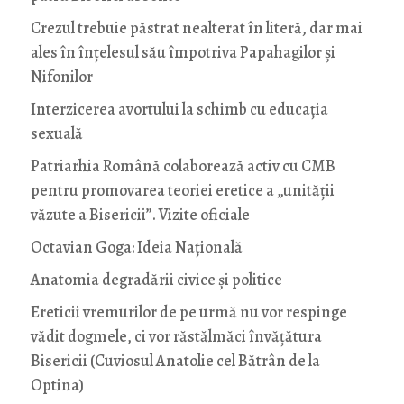
Crezul trebuie păstrat nealterat în literă, dar mai
ales în înțelesul său împotriva Papahagilor și
Nifonilor
Interzicerea avortului la schimb cu educaţia
sexuală
Patriarhia Română colaborează activ cu CMB
pentru promovarea teoriei eretice a „unității
văzute a Bisericii”. Vizite oficiale
Octavian Goga: Ideia Naţională
Anatomia degradării civice și politice
Ereticii vremurilor de pe urmă nu vor respinge
vădit dogmele, ci vor răstălmăci învățătura
Bisericii (Cuviosul Anatolie cel Bătrân de la
Optina)