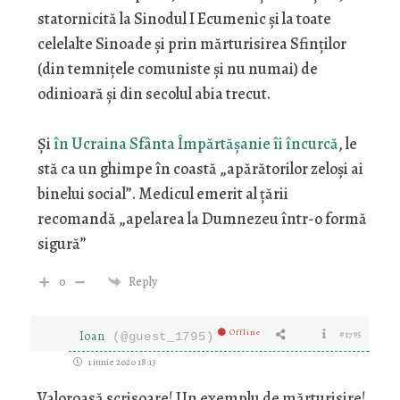
statornicită la Sinodul I Ecumenic și la toate
celelalte Sinoade și prin mărturisirea Sfinților
(din temnițele comuniste și nu numai) de
odinioară și din secolul abia trecut.
Și
în Ucraina Sfânta Împărtășanie îi încurcă
, le
stă ca un ghimpe în coastă „apărătorilor zeloși ai
binelui social”. Medicul emerit al țării
recomandă „apelarea la Dumnezeu într-o formă
sigură”
0
Reply
Offline
Ioan
#1795
(@guest_1795)
1 iunie 2020 18:13
Valoroasă scrisoare! Un exemplu de mărturisire!