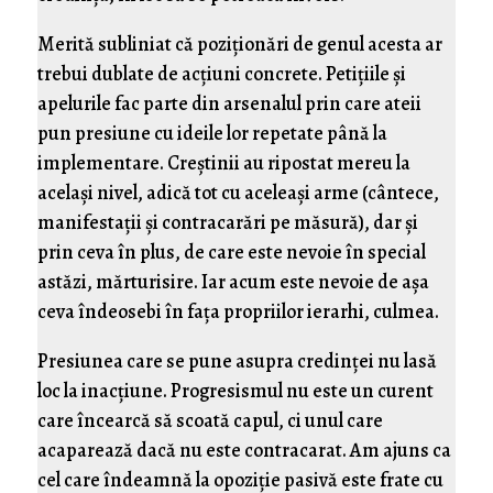
Merită subliniat că poziționări de genul acesta ar
trebui dublate de acțiuni concrete. Petițiile și
apelurile fac parte din arsenalul prin care ateii
pun presiune cu ideile lor repetate până la
implementare. Creștinii au ripostat mereu la
același nivel, adică tot cu aceleași arme (cântece,
manifestații și contracarări pe măsură), dar și
prin ceva în plus, de care este nevoie în special
astăzi, mărturisire. Iar acum este nevoie de așa
ceva îndeosebi în fața propriilor ierarhi, culmea.
Presiunea care se pune asupra credinței nu lasă
loc la inacțiune. Progresismul nu este un curent
care încearcă să scoată capul, ci unul care
acaparează dacă nu este contracarat. Am ajuns ca
cel care îndeamnă la opoziție pasivă este frate cu