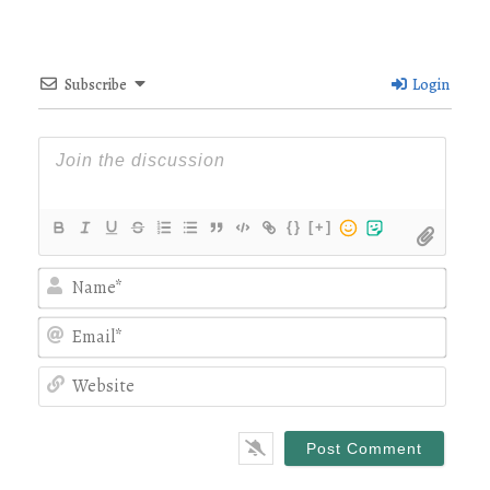
Subscribe
Login
{}
[+]
Nam
Emai
Webs