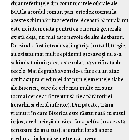
chiar referințele din comunicatele oficiale ale
BOR la acordul comun pan-ortodox tocmai la
aceste schimbări fac referire. Această bănuială nu
este neîntemeiată pentru că o normă generală
există deja, nu mai este nevoie de alte dezbateri.
De când a fost introdusă lingurița în uzul liturgic,
au existat mai multe epidemii grozave și nu s-a
schimbat nimic; deci este o datină verificată de
secole. Mai degrabă avem de-a face cu un atac
ocult asupra credinței dat prin elementele slabe
ale Bisericii, care de cele mai multe ori sunt
tocmai cei ce ar fi trebuit să fie apărătorii ei
(ierarhii și clerul inferior). Din păcate, trăim
vremuri în care Biserica este răsturnată cu susul
în jos, credincioșii de rând fac apel (ca în această
scrisoare de mai sus) la ierarhii lor să apere
credința, în loc să se petreacă invers.