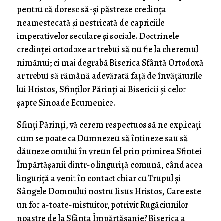
pentru că doresc să-și păstreze credința
neamestecată și nestricată de capriciile
imperativelor seculare și sociale. Doctrinele
credinței ortodoxe ar trebui să nu fie la cheremul
nimănui; ci mai degrabă Biserica Sfântă Ortodoxă
ar trebui să rămână adevărată față de învățăturile
lui Hristos, Sfinților Părinți ai Bisericii și celor
șapte Sinoade Ecumenice.
Sfinți Părinți, vă cerem respectuos să ne explicați
cum se poate ca Dumnezeu să întineze sau să
dăuneze omului în vreun fel prin primirea Sfintei
Împărtășanii dintr-o linguriță comună, când acea
linguriță a venit în contact chiar cu Trupul și
Sângele Domnului nostru Iisus Hristos, Care este
un foc a-toate-mistuitor, potrivit Rugăciunilor
noastre de la Sfânta Împărtășanie? Biserica a