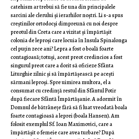
catehism ar trebui să fie una din principalele
sarcini ale clerului și ierarhilor noștri. Li s-a spus
creștinilor ortodocși dimpreună cu noi despre
preotul din Creta care a vizitat și împărtășit
colonia de leproși care locuia în Insula Spinalonga
cel puțin zece ani? Lepra a fost o boală foarte
contagioasă; totuși, acest preot credincios a fost
singurul preot care a dorit să oficieze Sfânta
Liturghie zilnic și să împărtășească pe acești
sărmani leproși. Spre uimirea multora, el a
consumat cu credință restul din Sfântul Potir
după fiecare Sfântă Împărtășanie. A adormit în
Domnul de bătrânețe fără să fi luat vreodată boala
foarte contagioasă a leprei (boala Hansen). Am
folosit exemplul Sf. Ioan Maximovici, care a
împărtășit o femeie care avea turbare? După