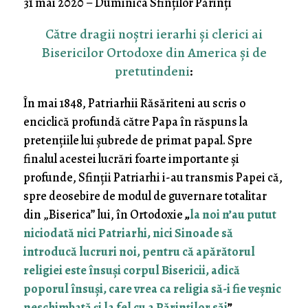
31 mai 2020 – Duminica Sfinților Părinți
Către dragii noștri ierarhi și clerici ai
Bisericilor Ortodoxe din America și de
pretutindeni
:
În mai 1848, Patriarhii Răsăriteni au scris o
enciclică profundă către Papa în răspuns la
pretențiile lui șubrede de primat papal. Spre
finalul acestei lucrări foarte importante și
profunde, Sfinții Patriarhi i-au transmis Papei că,
spre deosebire de modul de guvernare totalitar
din „Biserica” lui, în Ortodoxie
„
la noi n’au putut
niciodată nici Patriarhi, nici Sinoade să
introducă lucruri noi, pentru că apărătorul
religiei este însuşi corpul Bisericii, adică
poporul însuşi, care vrea ca religia să-i fie veşnic
neschimbată şi la fel cu a Părinţilor săi
”
.