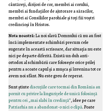
cântăreți, dirijori de cor, membri ai corului,
membri ai fundațiilor de ajutorare a săracilor,
membri ai Consiliilor parohiale și toți fiii voștri
credincioși în Hristos.
Nota noastră:
La noi slavă Domnului că nu au fost
încă implementate schimbări precum cele
sugerate în această scrisoare, dar situația nu este
nici pe departe diferită. Există un duh anti-
ortodox al schimbării care folosește orice prilej
pentru a scoate capul și a mușca și învenina tot ce
avem noi sfânt. Nu este greu de reperat.
Sunt știute
discuțiile care tocmai din România au
pornit cu privire la lingurițele de unică folosință
pentru cei „mai slabi în credință”
, idee pe care
Patriarhia nu a abandonat-o nici o clipă
. Poate