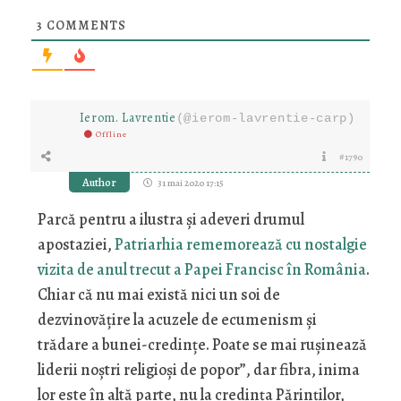
3
COMMENTS
Ierom. Lavrentie
(@ierom-lavrentie-carp)
Offline
#1790
Author
31 mai 2020 17:15
Parcă pentru a ilustra și adeveri drumul
apostaziei,
Patriarhia rememorează cu nostalgie
vizita de anul trecut a Papei Francisc în România
.
Chiar că nu mai există nici un soi de
dezvinovățire la acuzele de ecumenism și
trădare a bunei-credințe. Poate se mai rușinează
liderii noștri religioși de popor”, dar fibra, inima
lor este în altă parte, nu la credința Părinților,