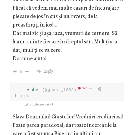
Păcat că vedem mai multe cazuri de încurajare
plecate de jos în sus și nu invers, de la
preasfințiți în jos!…
Dar mai zic și așa: iaca, vremuri de cernere! Să
luăm aminte fiecare în dreptul său. Mult ți s-a
dat, mult ți se va cere.
Doamne ajută!
0
Reply
Offline
Andrei
(@guest_1802)
#1802
5 iunie 2020 19:48
Slava Domnului! Cinste lor! Vrednici credinciosi!
Poate parea paradoxal, dar toate incercarile la
care a fost supusa Biserica in ultimi ani,