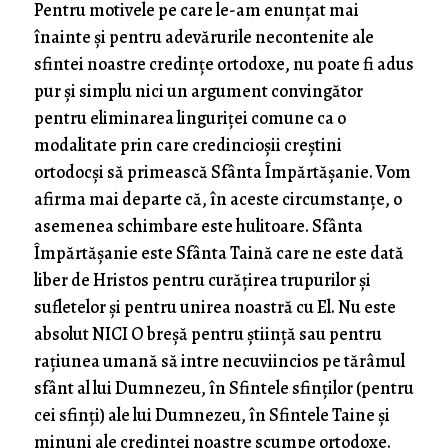
Pentru motivele pe care le-am enunțat mai
înainte și pentru adevărurile necontenite ale
sfintei noastre credințe ortodoxe, nu poate fi adus
pur și simplu nici un argument convingător
pentru eliminarea linguriței comune ca o
modalitate prin care credincioșii creștini
ortodocși să primească Sfânta Împărtășanie. Vom
afirma mai departe că, în aceste circumstanțe, o
asemenea schimbare este hulitoare. Sfânta
Împărtășanie este Sfânta Taină care ne este dată
liber de Hristos pentru curățirea trupurilor și
sufletelor și pentru unirea noastră cu El. Nu este
absolut NICI O breșă pentru știință sau pentru
rațiunea umană să intre necuviincios pe tărâmul
sfânt al lui Dumnezeu, în Sfintele sfinților (pentru
cei sfinți) ale lui Dumnezeu, în Sfintele Taine și
minuni ale credinței noastre scumpe ortodoxe.