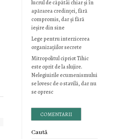
lucrul de căpătâi chiar și în
apărarea credinței, fără
compromis, dar și fără
ieșire din sine
Lege pentru interzicerea
organizaţiilor secrete
Mitropolitul cipriot Tihic
este oprit de la slujire.
Nelegiuirile ecumenismului
se lovesc de o stavilă, dar nu
se opresc
COMENTARII
Caută