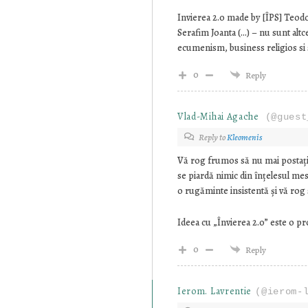
Invierea 2.0 made by [ÎPS] Teodos
Serafim Joanta (…) – nu sunt altce
ecumenism, business religios si 
0
Reply
Vlad-Mihai Agache
(@guest
Reply to
Kleomenis
Vă rog frumos să nu mai postați a
se piardă nimic din înțelesul me
o rugăminte insistentă și vă rog 
Ideea cu „Învierea 2.0” este o pr
0
Reply
Ierom. Lavrentie
(@ierom-