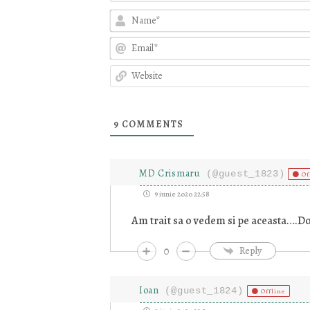
9
COMMENTS
MD Crismaru
(@guest_1823)
Of
9 iunie 2020 22:58
Am trait sa o vedem si pe aceasta….D
0
Reply
Ioan
(@guest_1824)
Offline