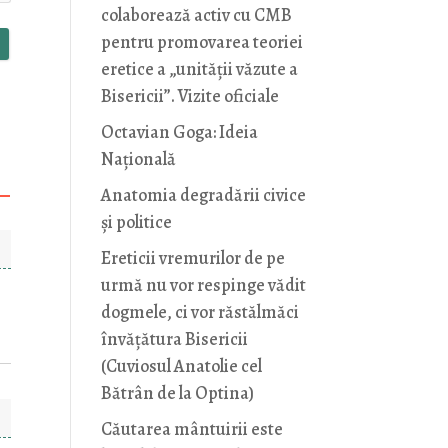
colaborează activ cu CMB
pentru promovarea teoriei
eretice a „unității văzute a
Bisericii”. Vizite oficiale
Octavian Goga: Ideia
Naţională
Anatomia degradării civice
și politice
Ereticii vremurilor de pe
urmă nu vor respinge vădit
dogmele, ci vor răstălmăci
învățătura Bisericii
(Cuviosul Anatolie cel
Bătrân de la Optina)
Căutarea mântuirii este