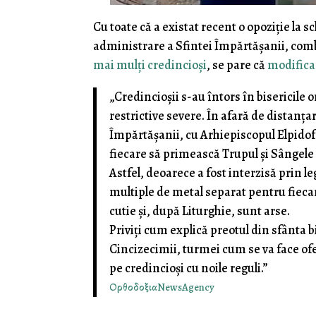
Cu toate că a existat recent o opoziție la 
administrare a Sfintei Împărtășanii, com
mai mulți credincioși
, se pare că
modifica
„Credincioșii s-au întors în bisericile o
restrictive severe. În afară de distanța
Împărtășanii, cu Arhiepiscopul Elpidof
fiecare să primească Trupul și Sângele
Astfel, deoarece a fost interzisă prin le
multiple de metal separat pentru fiecar
cutie și, după Liturghie, sunt arse.
Priviți cum explică preotul din sfânta 
Cincizecimii, turmei cum se va face of
pe credincioși cu noile reguli.”
ΟρθοδοξιαNewsAgency