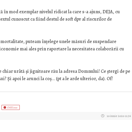
ă în mod exemplar nivelul ridicat la care s-a ajuns, DEJA, cu
extul cunoscut ca fiind destul de soft dpv al riscurilor de
 mortalitate, puteam înțelege unele măsuri de suspendare
iconomie mai ales prin raportare la necesitatea colaborării cu
e chiar urâtă și jignitoare rău la adresa Domnului! Ce ștergi de pe
? Și apoi le arunci la coș… (pt a le arde ulterior, da). Of!
)
Offline
10 iunie 2020 11:36