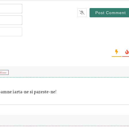
Name*
Email*
Website
fline
oamne iarta-ne si pazeste-ne!