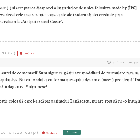
ie (..) si acceptarea diasporei a linguritelor de unica folosinta made by [ÎPS]
va decat cele mai recente consecinte ale tradarii sfintei credinte prin
servilism la „Atotputernicul Cezar”.
_1827)
Offline
10 iunie 2020 13:14
stfel de comentarii! Sunt sigur că găsiți alte modalități de formulare fără să
sajului dvs. Nu cu fondul ci cu forma mesajului dvs am o (
mare!
) problemă! Es
să îi dați curs! Mulțumesc!
ostie colosală care i-a scăpat părintelui Tănăsescu, nu are rost să ne-o însuşi
lavrentie-carp)
Author
Offline