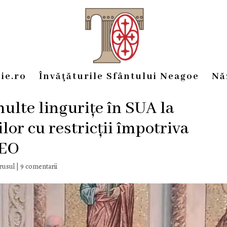
ie.ro
Învăţăturile Sfântului Neagoe
Nă
ulte lingurițe în SUA la
lor cu restricții împotriva
DEO
irusul
|
9 comentarii