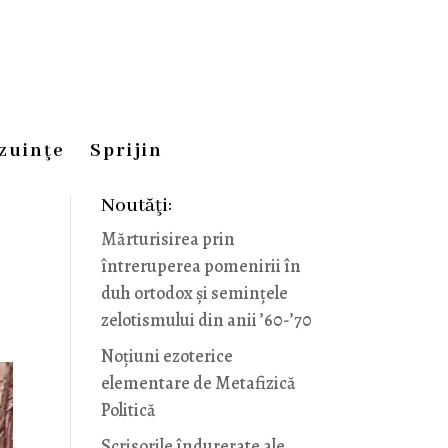
zuinţe
Sprijin
Noutăţi:
Mărturisirea prin
întreruperea pomenirii în
duh ortodox și semințele
zelotismului din anii ’60-’70
Noţiuni ezoterice
elementare de Metafizică
Politică
Scrisorile îndurerate ale