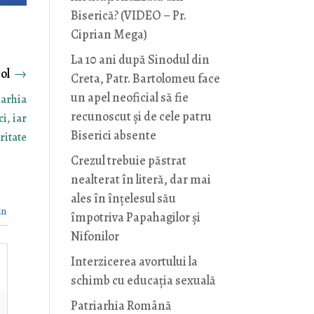
Biserică? (VIDEO – Pr.
Ciprian Mega)
La 10 ani după Sinodul din
→
Creta, Patr. Bartolomeu face
un apel neoficial să fie
iarhia
recunoscut și de cele patru
i, iar
Biserici absente
ritate
Crezul trebuie păstrat
nealterat în literă, dar mai
ales în înțelesul său
in
împotriva Papahagilor și
Nifonilor
Interzicerea avortului la
schimb cu educaţia sexuală
Patriarhia Română