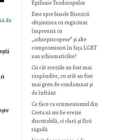
Epifanie Teodoropulos
Este spre binele Bisericii
să de
obișnuirea cu rugăciuni
împreună cu
„arhiepiscopese” și alte
compromisuri în fața LGBT
eștii
sau schismaticilor?
Cu cât ereziile au fost mai
răspândite, cu atât au fost
ri
mai greu de condamnat și
de înfrânt
Ce face ca ecumenismul din
ește
Creta să nu fie erezie
discutabilă, ci clară și fără
tăgadă