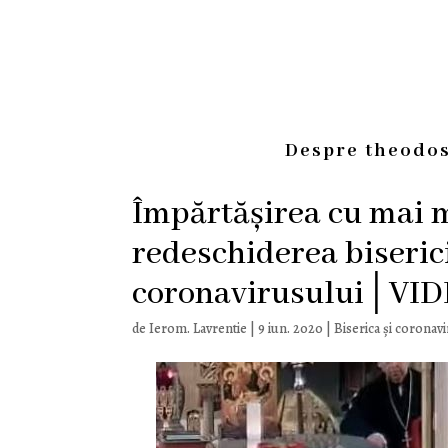
Despre theodos
Împărtășirea cu mai m
redeschiderea biserici
coronavirusului│VI
de
Ierom. Lavrentie
|
9 iun. 2020
|
Biserica și coronav