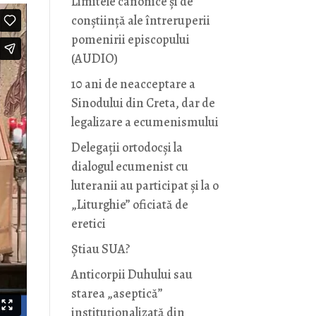
Limitele canonice și de
conștiință ale întreruperii
pomenirii episcopului
(AUDIO)
10 ani de neacceptare a
Sinodului din Creta, dar de
legalizare a ecumenismului
Delegații ortodocși la
dialogul ecumenist cu
luteranii au participat și la o
„Liturghie” oficiată de
eretici
Știau SUA?
Anticorpii Duhului sau
starea „aseptică”
instituționalizată din