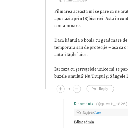
9 iunie 2020 23:50
Filmarea aceasta mi se pare că ne arat
apostazia prin (B)biserici! Asta în cont
contaminare.
Dacă bântuia o boală cu grad mare de
temporară sau de protecție – așa ca o 
autoritățile laice.
Iar faza cu șervețelele unice mi se par
buzele omului? Nu Trupul și Sângele Lui
0
Reply
Kleomenis
(@guest_1826
Reply to
Ioan
Editat admin