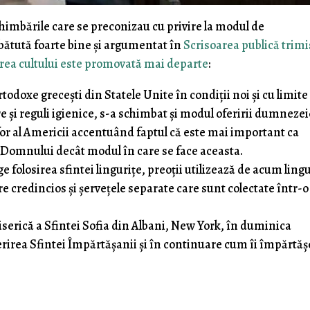
schimbările care se preconizau cu privire la modul de
bătută foarte bine și argumentat în
Scrisoarea publică trimi
rea cultului este promovată mai departe
:
rtodoxe grecești din Statele Unite în condiții noi și cu limite
re și reguli igienice, s-a schimbat și modul oferirii dumnezei
or al Americii accentuând faptul că este mai important ca
 Domnului decât modul în care se face aceasta.
ge folosirea sfintei lingurițe, preoții utilizează de acum lingu
e credincios și șervețele separate care sunt colectate într-o
biserică a Sfintei Sofia din Albani, New York, în duminica
erirea Sfintei Împărtășanii și în continuare cum îi împărtăș