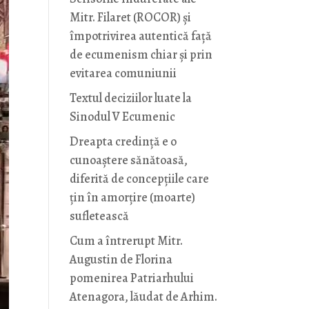
Mitr. Filaret (ROCOR) și
împotrivirea autentică față
de ecumenism chiar și prin
evitarea comuniunii
Textul deciziilor luate la
Sinodul V Ecumenic
Dreapta credință e o
cunoaștere sănătoasă,
diferită de concepțiile care
țin în amorțire (moarte)
sufletească
Cum a întrerupt Mitr.
Augustin de Florina
pomenirea Patriarhului
Atenagora, lăudat de Arhim.