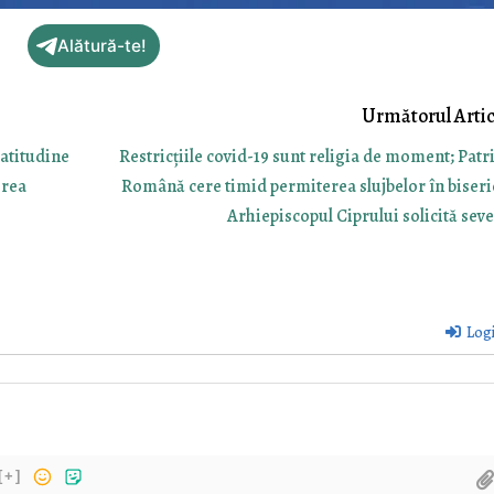
Alătură-te!
atitudine
Restricțiile covid-19 sunt religia de moment; Patr
erea
Română cere timid permiterea slujbelor în biseric
Arhiepiscopul Ciprului solicită seve
Log
[+]