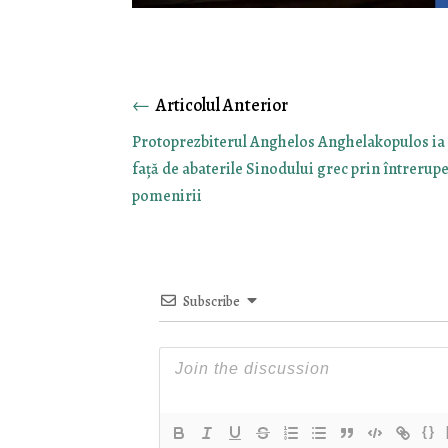
←
Protoprezbiterul Anghelos Anghelakopulos ia 
față de abaterile Sinodului grec prin întrerup
pomenirii
Subscribe
{}