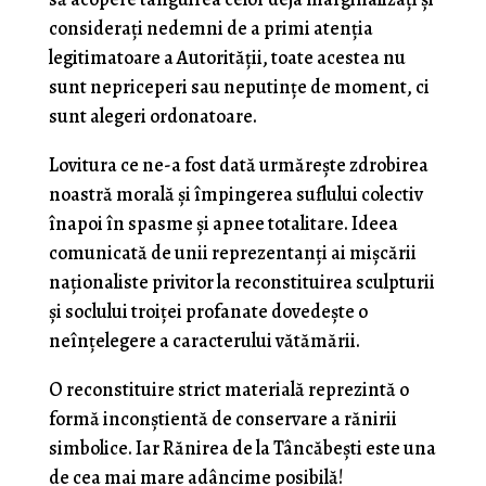
consideraţi nedemni de a primi atenţia
legitimatoare a Autorităţii, toate acestea nu
sunt nepriceperi sau neputinţe de moment, ci
sunt alegeri ordonatoare.
Lovitura ce ne-a fost dată urmăreşte zdrobirea
noastră morală şi împingerea suflului colectiv
înapoi în spasme şi apnee totalitare. Ideea
comunicată de unii reprezentanţi ai mişcării
naţionaliste privitor la reconstituirea sculpturii
şi soclului troiţei profanate dovedeşte o
neînţelegere a caracterului vătămării.
O reconstituire strict materială reprezintă o
formă inconştientă de conservare a rănirii
simbolice. Iar Rănirea de la Tâncăbeşti este una
de cea mai mare adâncime posibilă!