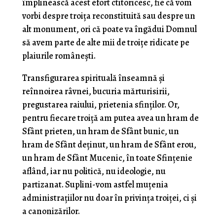
împlinească acest efort ctitoricesc, fie că vom
vorbi despre troiţa reconstituită sau despre un
alt monument, ori că poate va îngădui Domnul
să avem parte de alte mii de troiţe ridicate pe
plaiurile româneşti.
Transfigurarea spirituală înseamnă şi
reînnoirea râvnei, bucuria mărturisirii,
pregustarea raiului, prietenia sfinţilor. Or,
pentru fiecare troiţă am putea avea un hram de
Sfânt prieten, un hram de Sfânt bunic, un
hram de Sfânt deţinut, un hram de Sfânt erou,
un hram de Sfânt Mucenic, în toate Sfinţenie
aflând, iar nu politică, nu ideologie, nu
partizanat. Suplini-vom astfel muţenia
administraţiilor nu doar în privinţa troiţei, ci şi
a canonizărilor.