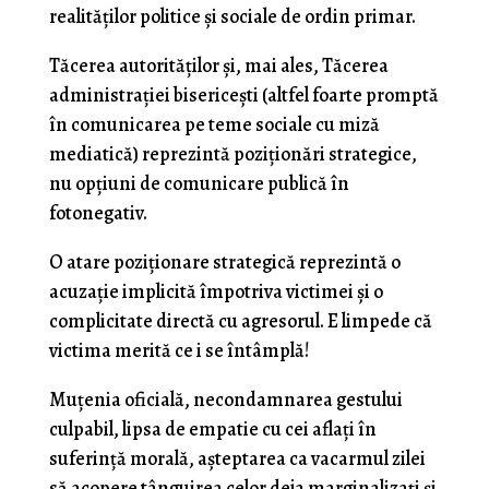
realităţilor politice şi sociale de ordin primar.
Tăcerea autorităţilor şi, mai ales, Tăcerea
administraţiei bisericeşti (altfel foarte promptă
în comunicarea pe teme sociale cu miză
mediatică) reprezintă poziţionări strategice,
nu opţiuni de comunicare publică în
fotonegativ.
O atare poziţionare strategică reprezintă o
acuzaţie implicită împotriva victimei şi o
complicitate directă cu agresorul. E limpede că
victima merită ce i se întâmplă!
Muţenia oficială, necondamnarea gestului
culpabil, lipsa de empatie cu cei aflaţi în
suferinţă morală, aşteptarea ca vacarmul zilei
să acopere tânguirea celor deja marginalizaţi şi