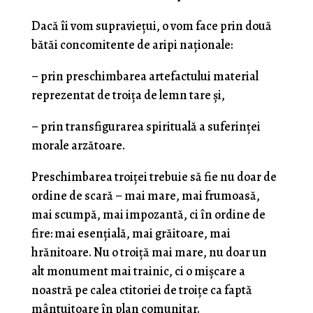
Dacă îi vom supravieţui, o vom face prin două
bătăi concomitente de aripi naţionale:
– prin preschimbarea artefactului material
reprezentat de troiţa de lemn tare şi,
– prin transfigurarea spirituală a suferinţei
morale arzătoare.
Preschimbarea troiţei trebuie să fie nu doar de
ordine de scară – mai mare, mai frumoasă,
mai scumpă, mai impozantă, ci în ordine de
fire: mai esenţială, mai grăitoare, mai
hrănitoare. Nu o troiţă mai mare, nu doar un
alt monument mai trainic, ci o mişcare a
noastră pe calea ctitoriei de troiţe ca faptă
mântuitoare în plan comunitar.