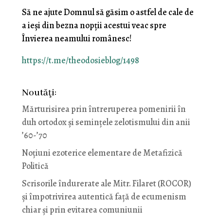
Să ne ajute Domnul să găsim o astfel de cale de
a ieşi din bezna nopţii acestui veac spre
Învierea neamului românesc!
https://t.me/theodosieblog/1498
Noutăţi:
Mărturisirea prin întreruperea pomenirii în
duh ortodox și semințele zelotismului din anii
’60-’70
Noţiuni ezoterice elementare de Metafizică
Politică
Scrisorile îndurerate ale Mitr. Filaret (ROCOR)
și împotrivirea autentică față de ecumenism
chiar și prin evitarea comuniunii