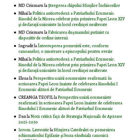
MD Crismaru
la
Ştergerea chipului Sfinţilor Închisorilor
Mihai
la
Politica antiortodoxă a Patriarhului Ecumenic.
Sinodul de la Niceea celebrat prin primirea Papei Leon XIV
și declarații unioniste în locul credinței nealterate
MD Crismaru
la
Fabricarea dușmanului putinist ca
dispozitiv de ordine internă
Ingradit
la
Întreruperea pomenirii este, conform
canoanelor, o mustrare a episcopului pentru erezie
Mihai
la
Politica antiortodoxă a Patriarhului Ecumenic.
Sinodul de la Niceea celebrat prin primirea Papei Leon XIV
și declarații unioniste în locul credinței nealterate
Elena
la
Perspectiva unirii ecumeniste reafirmată în
scrisoarea Papei Leon înainte de celebrarea Sinodului I
Ecumenic alături de Patriarhul Ecumenic
CREANGA TEOFIL
la
Perspectiva unirii ecumeniste
reafirmată în scrisoarea Papei Leon înainte de celebrarea
Sinodului I Ecumenic alături de Patriarhul Ecumenic
Dan
la
Notă critică faţă de Strategia Naţională de Apărare
2025-2030
Ierom. Lavrentie
la
Sfințirea Catedralei cu pomenirea
schismaticului Epifanie și buna rânduială canonică