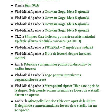
Dan
la
Știau SUA?
Vlad-Mihai Agache
la
Octavian Goga: Ideia Naţională
Vlad-Mihai Agache
la
Octavian Goga: Ideia Naţională
Vlad-Mihai Agache
la
Octavian Goga: Ideia Naţională
Vlad-Mihai Agache
la
Octavian Goga: Ideia Naţională
TLC
la
Sfințirea Catedralei cu pomenirea schismaticului
Epifanie și buna rânduială canonică [+AUDIO]
Vlad-Mihai Agache
la
PUTEREA – O înţelegere radicală
Vlad-Mihai Agache
la
Note de lectură despre lucrarea
Ocultei
Alin
la
Fabricarea dușmanului putinist ca dispozitiv de
ordine internă
Vlad-Mihai Agache
la
Lege pentru interzicerea
organizaţiilor secrete
Vlad-Mihai Agache
la
Mitropolitul cipriot Tihic este oprit de
la slujire. Nelegiuirile ecumenismului se lovesc de o stavilă,
dar nu se opresc
Andrei
la
Mitropolitul cipriot Tihic este oprit de la slujire.
Nelegiuirile ecumenismului se lovesc de o stavilă, dar nu
se opresc