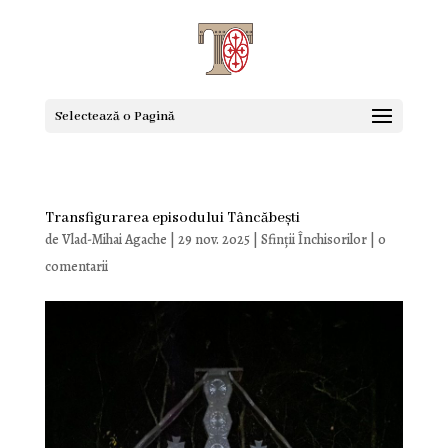
Selectează o Pagină
Transfigurarea episodului Tâncăbești
de
Vlad-Mihai Agache
|
29 nov. 2025
|
Sfinţii Închisorilor
|
0
comentarii