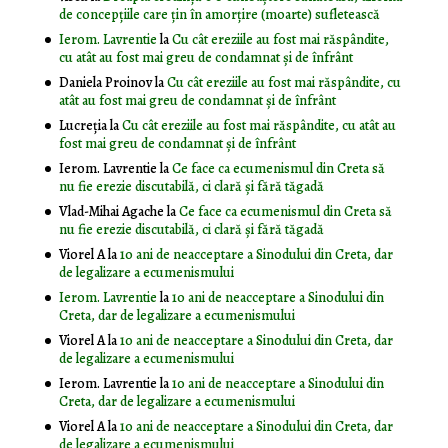
de concepțiile care țin în amorțire (moarte) sufletească
Ierom. Lavrentie
la
Cu cât ereziile au fost mai răspândite,
cu atât au fost mai greu de condamnat și de înfrânt
Daniela Proinov
la
Cu cât ereziile au fost mai răspândite, cu
atât au fost mai greu de condamnat și de înfrânt
Lucreția
la
Cu cât ereziile au fost mai răspândite, cu atât au
fost mai greu de condamnat și de înfrânt
Ierom. Lavrentie
la
Ce face ca ecumenismul din Creta să
nu fie erezie discutabilă, ci clară și fără tăgadă
Vlad-Mihai Agache
la
Ce face ca ecumenismul din Creta să
nu fie erezie discutabilă, ci clară și fără tăgadă
Viorel A
la
10 ani de neacceptare a Sinodului din Creta, dar
de legalizare a ecumenismului
Ierom. Lavrentie
la
10 ani de neacceptare a Sinodului din
Creta, dar de legalizare a ecumenismului
Viorel A
la
10 ani de neacceptare a Sinodului din Creta, dar
de legalizare a ecumenismului
Ierom. Lavrentie
la
10 ani de neacceptare a Sinodului din
Creta, dar de legalizare a ecumenismului
Viorel A
la
10 ani de neacceptare a Sinodului din Creta, dar
de legalizare a ecumenismului