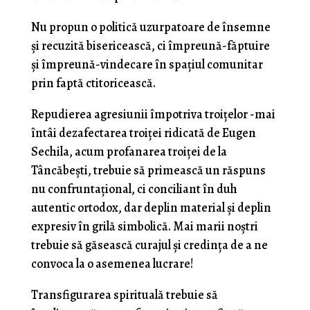
Nu propun o politică uzurpatoare de însemne
şi recuzită bisericească, ci împreună-făptuire
şi împreună-vindecare în spaţiul comunitar
prin faptă ctitoricească.
Repudierea agresiunii împotriva troiţelor -mai
întâi dezafectarea troiţei ridicată de Eugen
Sechila, acum profanarea troiţei de la
Tâncăbeşti, trebuie să primească un răspuns
nu confruntaţional, ci conciliant în duh
autentic ortodox, dar deplin material şi deplin
expresiv în grilă simbolică. Mai marii noştri
trebuie să găsească curajul şi credinţa de a ne
convoca la o asemenea lucrare!
Transfigurarea spirituală trebuie să