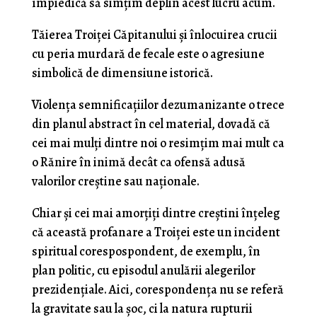
împiedică să simţim deplin acest lucru acum.
Tăierea Troiţei Căpitanului şi înlocuirea crucii
cu peria murdară de fecale este o agresiune
simbolică de dimensiune istorică.
Violenţa semnificaţiilor dezumanizante o trece
din planul abstract în cel material, dovadă că
cei mai mulţi dintre noi o resimţim mai mult ca
o Rănire în inimă decât ca ofensă adusă
valorilor creştine sau naţionale.
Chiar şi cei mai amorţiţi dintre creştini înţeleg
că această profanare a Troiţei este un incident
spiritual corespospondent, de exemplu, în
plan politic, cu episodul anulării alegerilor
prezidenţiale. Aici, corespondenţa nu se referă
la gravitate sau la şoc, ci la natura rupturii