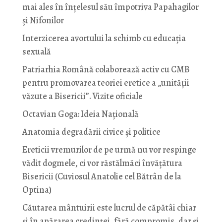
mai ales în înțelesul său împotriva Papahagilor
și Nifonilor
Interzicerea avortului la schimb cu educaţia
sexuală
Patriarhia Română colaborează activ cu CMB
pentru promovarea teoriei eretice a „unității
văzute a Bisericii”. Vizite oficiale
Octavian Goga: Ideia Naţională
Anatomia degradării civice și politice
Ereticii vremurilor de pe urmă nu vor respinge
vădit dogmele, ci vor răstălmăci învățătura
Bisericii (Cuviosul Anatolie cel Bătrân de la
Optina)
Căutarea mântuirii este lucrul de căpătâi chiar
și în apărarea credinței, fără compromis, dar și