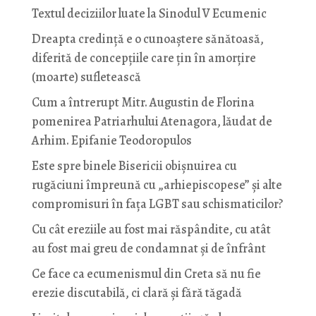
Textul deciziilor luate la Sinodul V Ecumenic
Dreapta credință e o cunoaștere sănătoasă,
diferită de concepțiile care țin în amorțire
(moarte) sufletească
Cum a întrerupt Mitr. Augustin de Florina
pomenirea Patriarhului Atenagora, lăudat de
Arhim. Epifanie Teodoropulos
Este spre binele Bisericii obișnuirea cu
rugăciuni împreună cu „arhiepiscopese” și alte
compromisuri în fața LGBT sau schismaticilor?
Cu cât ereziile au fost mai răspândite, cu atât
au fost mai greu de condamnat și de înfrânt
Ce face ca ecumenismul din Creta să nu fie
erezie discutabilă, ci clară și fără tăgadă