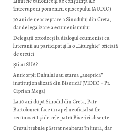
Limitele canonice și de conștiință ale
întreruperii pomenirii episcopului (AUDIO)
10 ani de neacceptare a Sinodului din Creta,
dar de legalizare a ecumenismului
Delegații ortodocși la dialogul ecumenist cu
luteranii au participat și la o „Liturghie” oficiată
de eretici
Știau SUA?
Anticorpii Duhului sau starea „aseptică”
instituționalizată din Biserică? (VIDEO – Pr.
Ciprian Mega)
La 10 ani după Sinodul din Creta, Patr.
Bartolomeu face un apel neoficial să fie
recunoscut și de cele patru Biserici absente
Crezul trebuie păstrat nealterat în literă, dar