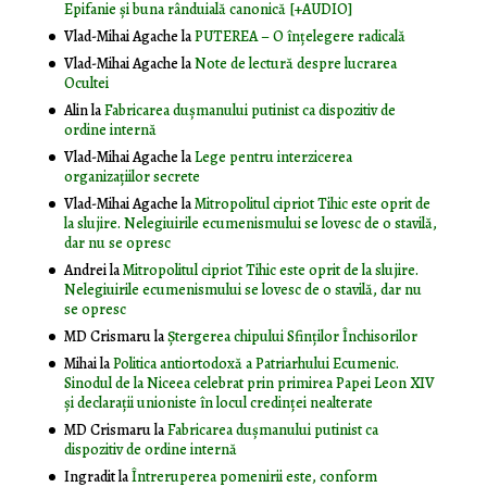
Epifanie și buna rânduială canonică [+AUDIO]
Vlad-Mihai Agache
la
PUTEREA – O înţelegere radicală
Vlad-Mihai Agache
la
Note de lectură despre lucrarea
Ocultei
Alin
la
Fabricarea dușmanului putinist ca dispozitiv de
ordine internă
Vlad-Mihai Agache
la
Lege pentru interzicerea
organizaţiilor secrete
Vlad-Mihai Agache
la
Mitropolitul cipriot Tihic este oprit de
la slujire. Nelegiuirile ecumenismului se lovesc de o stavilă,
dar nu se opresc
Andrei
la
Mitropolitul cipriot Tihic este oprit de la slujire.
Nelegiuirile ecumenismului se lovesc de o stavilă, dar nu
se opresc
MD Crismaru
la
Ştergerea chipului Sfinţilor Închisorilor
Mihai
la
Politica antiortodoxă a Patriarhului Ecumenic.
Sinodul de la Niceea celebrat prin primirea Papei Leon XIV
și declarații unioniste în locul credinței nealterate
MD Crismaru
la
Fabricarea dușmanului putinist ca
dispozitiv de ordine internă
Ingradit
la
Întreruperea pomenirii este, conform