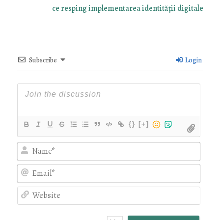
ce resping implementarea identității digitale
Subscribe
Login
{}
[+]
Nam
Emai
Webs