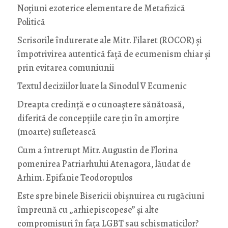
Noţiuni ezoterice elementare de Metafizică
Politică
Scrisorile îndurerate ale Mitr. Filaret (ROCOR) și
împotrivirea autentică față de ecumenism chiar și
prin evitarea comuniunii
Textul deciziilor luate la Sinodul V Ecumenic
Dreapta credință e o cunoaștere sănătoasă,
diferită de concepțiile care țin în amorțire
(moarte) sufletească
Cum a întrerupt Mitr. Augustin de Florina
pomenirea Patriarhului Atenagora, lăudat de
Arhim. Epifanie Teodoropulos
Este spre binele Bisericii obișnuirea cu rugăciuni
împreună cu „arhiepiscopese” și alte
compromisuri în fața LGBT sau schismaticilor?