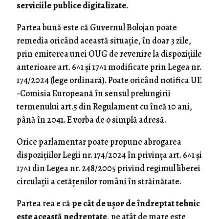
serviciile publice digitalizate.
Partea bună este că Guvernul Bolojan poate
remedia oricând această situație, în doar 3 zile,
prin emiterea unei OUG de revenire la dispozițiile
anterioare art. 6^1 și 17^1 modificate prin Legea nr.
174/2024 (lege ordinară). Poate oricând notifica UE
-Comisia Europeană în sensul prelungirii
termenului art.5 din Regulament cu încă 10 ani,
până în 2041. E vorba de o simplă adresă.
Orice parlamentar poate propune abrogarea
dispozițiilor Legii nr. 174/2024 în privința art. 6^1 și
17^1 din Legea nr. 248/2005 privind regimul liberei
circulații a cetățenilor români în străinătate.
Partea rea e că
pe cât de ușor de îndreptat tehnic
este această nedreptate
, pe atât de mare este