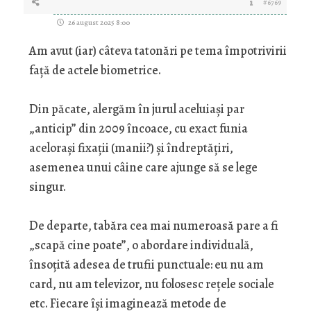
#6769
26 august 2025 8:00
Am avut (iar) câteva tatonări pe tema împotrivirii
față de actele biometrice.
Din păcate, alergăm în jurul aceluiași par
„anticip” din 2009 încoace, cu exact funia
acelorași fixații (manii?) și îndreptățiri,
asemenea unui câine care ajunge să se lege
singur.
De departe, tabăra cea mai numeroasă pare a fi
„scapă cine poate”, o abordare individuală,
însoțită adesea de trufii punctuale: eu nu am
card, nu am televizor, nu folosesc rețele sociale
etc. Fiecare își imaginează metode de