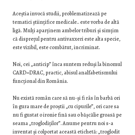
Aceștia invocă studii, problematizează pe
tematici științifice medicale.. este vorba de altă
ligă. Mulți aparținem ambelor triburi și simțim
că disprețul pentru antivaxxeri este alta specie,
este vizibil, este combătut, incriminat.
Noi, cei „anticip” înca suntem reduși la binomul
CARD=DRAC, practic, abisul analfabetismului
funcțional din România.
Nu există român care să nu-și fi râs în barbă ori
în gura mare de proștii „cu cipurile”, ori care sa
nu fi gustat o ironie fină sau o bășcălie groasă pe
seama „troglodiților”. Anume pentru noi s-a
inventat și colportat această etichetă: „troglodit