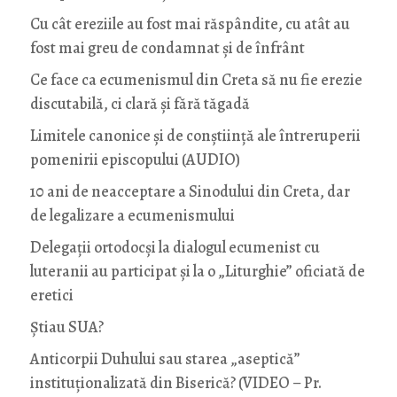
Cu cât ereziile au fost mai răspândite, cu atât au
fost mai greu de condamnat și de înfrânt
Ce face ca ecumenismul din Creta să nu fie erezie
discutabilă, ci clară și fără tăgadă
Limitele canonice și de conștiință ale întreruperii
pomenirii episcopului (AUDIO)
10 ani de neacceptare a Sinodului din Creta, dar
de legalizare a ecumenismului
Delegații ortodocși la dialogul ecumenist cu
luteranii au participat și la o „Liturghie” oficiată de
eretici
Știau SUA?
Anticorpii Duhului sau starea „aseptică”
instituționalizată din Biserică? (VIDEO – Pr.