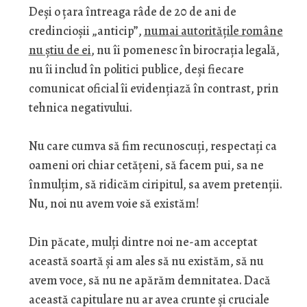
Deși o țara întreaga râde de 20 de ani de
credincioșii „anticip”,
numai autoritățile române
nu știu de ei
, nu îi pomenesc în birocrația legală,
nu îi includ în politici publice, deși fiecare
comunicat oficial îi evidențiază în contrast, prin
tehnica negativului.
Nu care cumva să fim recunoscuți, respectați ca
oameni ori chiar cetățeni, să facem pui, sa ne
înmulțim, să ridicăm ciripitul, sa avem pretenții.
Nu, noi nu avem voie să existăm!
Din păcate, mulți dintre noi ne-am acceptat
această soartă și am ales să nu existăm, să nu
avem voce, să nu ne apărăm demnitatea. Dacă
această capitulare nu ar avea crunte și cruciale