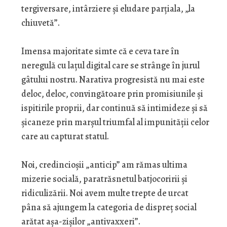
tergiversare, intârziere și eludare parțiala, „la
chiuvetă”.
Imensa majoritate simte că e ceva tare în
neregulă cu lațul digital care se strânge în jurul
gâtului nostru. Narativa progresistă nu mai este
deloc, deloc, convingătoare prin promisiunile și
ispitirile proprii, dar continuă să intimideze și să
șicaneze prin marșul triumfal al impunității celor
care au capturat statul.
Noi, credincioșii „anticip” am rămas ultima
mizerie socială, paratrăsnetul batjocoririi și
ridiculizării. Noi avem multe trepte de urcat
pâna să ajungem la categoria de dispreț social
arătat așa-zișilor „antivaxxeri”.