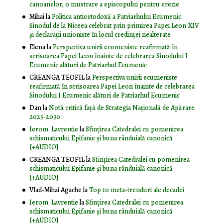
canoanelor, o mustrare a episcopului pentru erezie
Mihai
la
Politica antiortodoxă a Patriarhului Ecumenic.
Sinodul de la Niceea celebrat prin primirea Papei Leon XIV
și declarații unioniste în locul credinței nealterate
Elena
la
Perspectiva unirii ecumeniste reafirmată în
scrisoarea Papei Leon înainte de celebrarea Sinodului I
Ecumenic alături de Patriarhul Ecumenic
CREANGA TEOFIL
la
Perspectiva unirii ecumeniste
reafirmată în scrisoarea Papei Leon înainte de celebrarea
Sinodului I Ecumenic alături de Patriarhul Ecumenic
Dan
la
Notă critică faţă de Strategia Naţională de Apărare
2025-2030
Ierom. Lavrentie
la
Sfințirea Catedralei cu pomenirea
schismaticului Epifanie și buna rânduială canonică
[+AUDIO]
CREANGA TEOFIL
la
Sfințirea Catedralei cu pomenirea
schismaticului Epifanie și buna rânduială canonică
[+AUDIO]
Vlad-Mihai Agache
la
Top 10 meta-trenduri ale decadei
Ierom. Lavrentie
la
Sfințirea Catedralei cu pomenirea
schismaticului Epifanie și buna rânduială canonică
[+AUDIO]