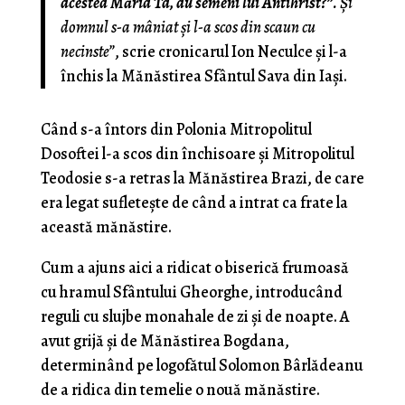
acestea Măria Ta, au semeni lui Antihrist?”
. Şi
domnul s-a mâniat şi l-a scos din scaun cu
necinste”
, scrie cronicarul Ion Neculce şi l-a
închis la Mănăstirea Sfântul Sava din Iaşi.
Când s-a întors din Polonia Mitropolitul
Dosoftei l-a scos din închisoare şi Mitropolitul
Teodosie s-a retras la Mănăstirea Brazi, de care
era legat sufleteşte de când a intrat ca frate la
această mănăstire.
Cum a ajuns aici a ridicat o biserică frumoasă
cu hramul Sfântului Gheorghe, introducând
reguli cu slujbe monahale de zi şi de noapte. A
avut grijă şi de Mănăstirea Bogdana,
determinând pe logofătul Solomon Bârlădeanu
de a ridica din temelie o nouă mănăstire.