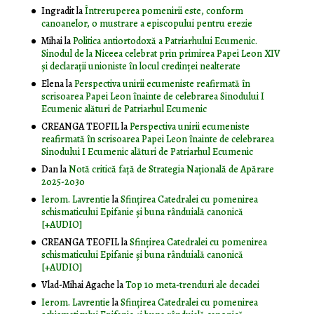
Ingradit
la
Întreruperea pomenirii este, conform
canoanelor, o mustrare a episcopului pentru erezie
Mihai
la
Politica antiortodoxă a Patriarhului Ecumenic.
Sinodul de la Niceea celebrat prin primirea Papei Leon XIV
și declarații unioniste în locul credinței nealterate
Elena
la
Perspectiva unirii ecumeniste reafirmată în
scrisoarea Papei Leon înainte de celebrarea Sinodului I
Ecumenic alături de Patriarhul Ecumenic
CREANGA TEOFIL
la
Perspectiva unirii ecumeniste
reafirmată în scrisoarea Papei Leon înainte de celebrarea
Sinodului I Ecumenic alături de Patriarhul Ecumenic
Dan
la
Notă critică faţă de Strategia Naţională de Apărare
2025-2030
Ierom. Lavrentie
la
Sfințirea Catedralei cu pomenirea
schismaticului Epifanie și buna rânduială canonică
[+AUDIO]
CREANGA TEOFIL
la
Sfințirea Catedralei cu pomenirea
schismaticului Epifanie și buna rânduială canonică
[+AUDIO]
Vlad-Mihai Agache
la
Top 10 meta-trenduri ale decadei
Ierom. Lavrentie
la
Sfințirea Catedralei cu pomenirea