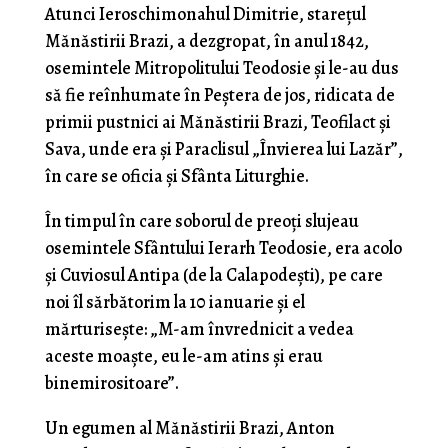
Atunci Ieroschimonahul Dimitrie, stareţul
Mănăstirii Brazi, a dezgropat, în anul 1842,
osemintele Mitropolitului Teodosie şi le-au dus
să fie reînhumate în Peştera de jos, ridicata de
primii pustnici ai Mănăstirii Brazi, Teofilact şi
Sava, unde era şi Paraclisul „Învierea lui Lazăr”,
în care se oficia şi Sfânta Liturghie.
În timpul în care soborul de preoţi slujeau
osemintele Sfântului Ierarh Teodosie, era acolo
şi Cuviosul Antipa (de la Calapodeşti), pe care
noi îl sărbătorim la 10 ianuarie şi el
mărturiseşte: „M-am învrednicit a vedea
aceste moaşte, eu le-am atins şi erau
binemirositoare”.
Un egumen al Mănăstirii Brazi, Anton