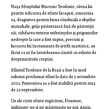
Viaţa Sfinţitului Mucenic Teodosie, râvna lui
pentru ridicarea de sfinte lăcaşuri, smerenia
sa, dragostea pentru buna rânduială a obştilor
monahale, grija părintească faţă de păstoriţii
săi, răbdarea tuturor suferinţelor şi prigonirilor
nedrepte la care a fost supus, precum şi
lucrarea lui încununată de jertfă martirică, au
făcut ca să fie întotdeauna cinstit cu evlavie de
dreptmăritorii creştini.
Sfântul Teodosie de la Brazi a fost în mod
solemn proclamat sfânt la data de 5 octombrie
2003. Pomenirea sa a fost stabilită pentru ziua
de 22 septembrie.
Cu ale cărui sfinte rugăciuni, Doamne,
miluieşte-ne şi ne mântuieşte pe noi. Amin.