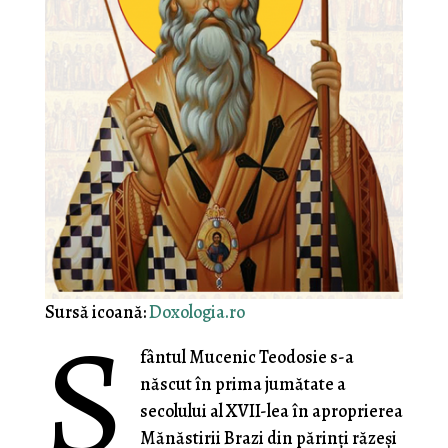
S
Sursă icoană:
Doxologia.ro
fântul Mucenic Teodosie s-a
născut în prima jumătate a
secolului al XVII-lea în aproprierea
Mănăstirii Brazi din părinţi răzeşi