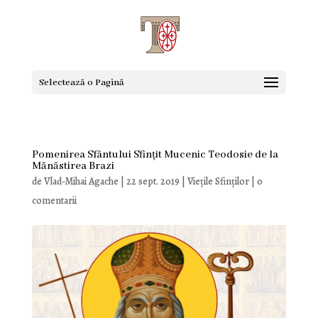
Selectează o Pagină
Pomenirea Sfântului Sfințit Mucenic Teodosie de la
Mănăstirea Brazi
de
Vlad-Mihai Agache
|
22 sept. 2019
|
Viețile Sfinților
|
0
comentarii