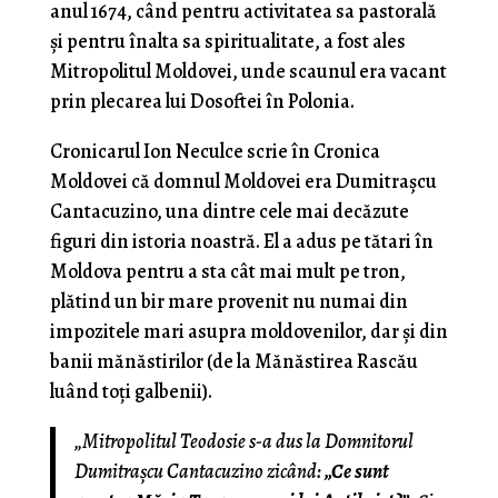
anul 1674, când pentru activitatea sa pastorală
şi pentru înalta sa spiritualitate, a fost ales
Mitropolitul Moldovei, unde scaunul era vacant
prin plecarea lui Dosoftei în Polonia.
Cronicarul Ion Neculce scrie în Cronica
Moldovei că domnul Moldovei era Dumitraşcu
Cantacuzino, una dintre cele mai decăzute
figuri din istoria noastră. El a adus pe tătari în
Moldova pentru a sta cât mai mult pe tron,
plătind un bir mare provenit nu numai din
impozitele mari asupra moldovenilor, dar şi din
banii mănăstirilor (de la Mănăstirea Rascău
luând toţi galbenii).
„Mitropolitul Teodosie s-a dus la Domnitorul
Dumitraşcu Cantacuzino zicând:
„Ce sunt