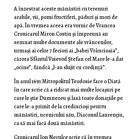
A înzestrat aceste mănăstiri cu terenuri
arabile, vii, pomi fructiferi, păduri şi mori de
apă. În vremea aceea era vornic de Vrancea
Cronicarul Miron Costin şi împreună au
semnat multe documente ale vrâncenilor,
urmaşi ai celor 7 feciori ai „babei Vrâncioaia”,
cărora Sfântul Voievod Ştefan cel Mare le-a dat
„ocine”, fiindcă „l-au slujit cu credinţă”.
În anul 1691 Mitropolitul Teodosie face o Diată
în care scrie că a ridicat mai multe locaşuri pe
care le ştie Dumnezeu şi lasă toate donaţiile pe
care le-a primit de la credincioşi pentru
mănăstiri, ucenicului său, Diaconul Laurenţiu,
ca să mai facă două mănăstiri.
Cronicarul Ion Neculce scrie că în vremea