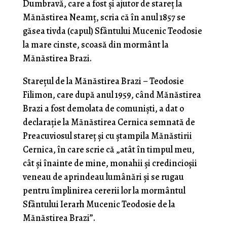
Dumbravă, care a fost şi ajutor de stareţ la
Mănăstirea Neamţ, scria că în anul 1857 se
găsea tivda (capul) Sfântului Mucenic Teodosie
la mare cinste, scoasă din mormânt la
Mănăstirea Brazi.
Stareţul de la Mănăstirea Brazi – Teodosie
Filimon, care după anul 1959, când Mănăstirea
Brazi a fost demolata de comunişti, a dat o
declaraţie la Mănăstirea Cernica semnată de
Preacuviosul stareţ şi cu ştampila Mănăstirii
Cernica, în care scrie că „atât în timpul meu,
cât şi înainte de mine, monahii şi credincioşii
veneau de aprindeau lumânări şi se rugau
pentru împlinirea cererii lor la mormântul
Sfântului Ierarh Mucenic Teodosie de la
Mănăstirea Brazi”.