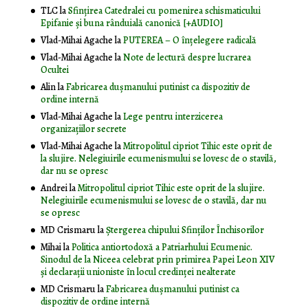
TLC
la
Sfințirea Catedralei cu pomenirea schismaticului
Epifanie și buna rânduială canonică [+AUDIO]
Vlad-Mihai Agache
la
PUTEREA – O înţelegere radicală
Vlad-Mihai Agache
la
Note de lectură despre lucrarea
Ocultei
Alin
la
Fabricarea dușmanului putinist ca dispozitiv de
ordine internă
Vlad-Mihai Agache
la
Lege pentru interzicerea
organizaţiilor secrete
Vlad-Mihai Agache
la
Mitropolitul cipriot Tihic este oprit de
la slujire. Nelegiuirile ecumenismului se lovesc de o stavilă,
dar nu se opresc
Andrei
la
Mitropolitul cipriot Tihic este oprit de la slujire.
Nelegiuirile ecumenismului se lovesc de o stavilă, dar nu
se opresc
MD Crismaru
la
Ştergerea chipului Sfinţilor Închisorilor
Mihai
la
Politica antiortodoxă a Patriarhului Ecumenic.
Sinodul de la Niceea celebrat prin primirea Papei Leon XIV
și declarații unioniste în locul credinței nealterate
MD Crismaru
la
Fabricarea dușmanului putinist ca
dispozitiv de ordine internă