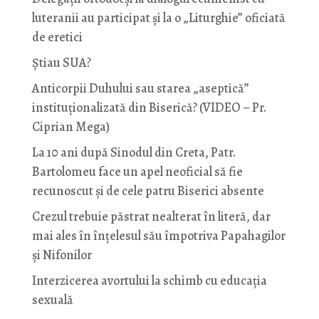
luteranii au participat și la o „Liturghie” oficiată
de eretici
Știau SUA?
Anticorpii Duhului sau starea „aseptică”
instituționalizată din Biserică? (VIDEO – Pr.
Ciprian Mega)
La 10 ani după Sinodul din Creta, Patr.
Bartolomeu face un apel neoficial să fie
recunoscut și de cele patru Biserici absente
Crezul trebuie păstrat nealterat în literă, dar
mai ales în înțelesul său împotriva Papahagilor
și Nifonilor
Interzicerea avortului la schimb cu educaţia
sexuală