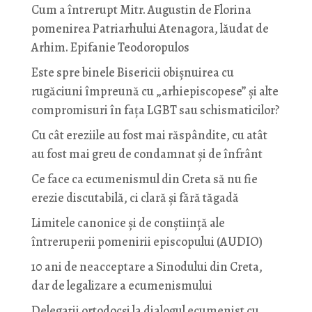
Cum a întrerupt Mitr. Augustin de Florina
pomenirea Patriarhului Atenagora, lăudat de
Arhim. Epifanie Teodoropulos
Este spre binele Bisericii obișnuirea cu
rugăciuni împreună cu „arhiepiscopese” și alte
compromisuri în fața LGBT sau schismaticilor?
Cu cât ereziile au fost mai răspândite, cu atât
au fost mai greu de condamnat și de înfrânt
Ce face ca ecumenismul din Creta să nu fie
erezie discutabilă, ci clară și fără tăgadă
Limitele canonice și de conștiință ale
întreruperii pomenirii episcopului (AUDIO)
10 ani de neacceptare a Sinodului din Creta,
dar de legalizare a ecumenismului
Delegații ortodocși la dialogul ecumenist cu