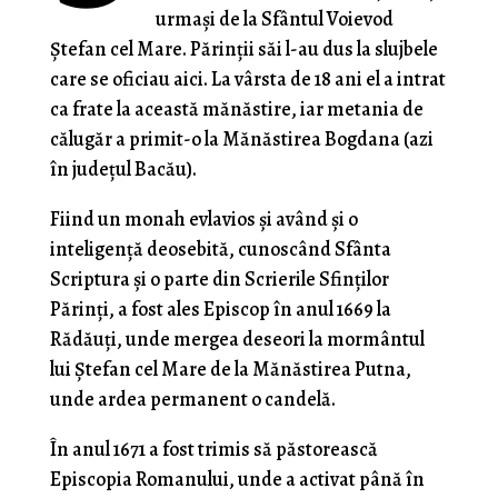
urmaşi de la Sfântul Voievod
Ştefan cel Mare. Părinţii săi l-au dus la slujbele
care se oficiau aici. La vârsta de 18 ani el a intrat
ca frate la această mănăstire, iar metania de
călugăr a primit-o la Mănăstirea Bogdana (azi
în judeţul Bacău).
Fiind un monah evlavios şi având şi o
inteligenţă deosebită, cunoscând Sfânta
Scriptura şi o parte din Scrierile Sfinţilor
Părinţi, a fost ales Episcop în anul 1669 la
Rădăuţi, unde mergea deseori la mormântul
lui Ştefan cel Mare de la Mănăstirea Putna,
unde ardea permanent o candelă.
În anul 1671 a fost trimis să păstorească
Episcopia Romanului, unde a activat până în