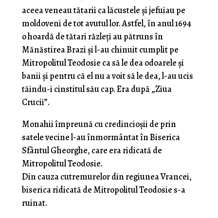
aceea veneau tătarii ca lăcustele şi jefuiau pe
moldoveni de tot avutul lor. Astfel, în anul 1694
o hoardă de tătari răzleţi au pătruns în
Mănăstirea Brazi şi l-au chinuit cumplit pe
Mitropolitul Teodosie ca să le dea odoarele şi
banii şi pentru că el nu a voit să le dea, l-au ucis
tăindu-i cinstitul său cap. Era după „Ziua
Crucii”.
Monahii împreună cu credincioşii de prin
satele vecine l-au înmormântat în Biserica
Sfântul Gheorghe, care era ridicată de
Mitropolitul Teodosie.
Din cauza cutremurelor din regiunea Vrancei,
biserica ridicată de Mitropolitul Teodosie s-a
ruinat.