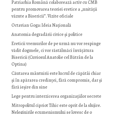
Patriarhia Română colaborează activ cu CMB
pentru promovarea teoriei eretice a „unității
văzute a Bisericii”. Vizite oficiale
Octavian Goga: Ideia Naţională
Anatomia degradării civice și politice
Ereticii vremurilor de pe urmă nu vor respinge
vădit dogmele, ci vor răstălmăci învățătura
Bisericii (Cuviosul Anatolie cel Bătrân de la
Optina)
Căutarea mântuirii este lucrul de căpătâi chiar
și în apărarea credinței, fără compromis, dar și
fără ieșire din sine
Lege pentru interzicerea organizaţiilor secrete
Mitropolitul cipriot Tihic este oprit de la slujire.
Nelegiuirile ecumenismului se lovesc de o