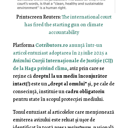
Printscreen Reuters:
The international court
has fired the starting gun on climate
accountability
Platforma
Cotributors.ro
anunţă într-un
articol entuziast adoptarea în 23 iulie 2025 a
Avizului Curţii Internaţionale de Justiţie (CIJ)
de la Haga privind clima
, aviz prin care se
reţine că
dreptul la un mediu înconjurător
intact(!)
este un
„drept al omului”
şi, pe cale de
consecinţă, instituie un
cadru obligatoriu
pentru state în scopul protecţiei mediului.
Tonul entuziast al articolelor care menţionează
emiterea avizului este reluat şi uşor de
identificat în toată presa
mainstream
, naţională