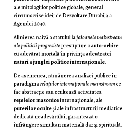
ale mitologiilor politice globale, general
circumscrise ideii de Dezvoltare Durabilă a
Agendei 2030.
Alinierea naivă a statului la
jaloanele mainstream
ale politicii progresiste
presupune o
auto-orbire
cu adevărat mortală în privinţa
adevăratei
naturi a junglei politice internaţionale
.
De asemenea, rămânerea analizei publice în
paradigma
relaţiilor internaţionale mainstream
ce
fac abstracţie sau ocultează activitatea
reţelelor masonice
internaţionale, ale
puterilor oculte
şi ale infrastructurii mediatice
dedicată neadevărului, garantează o
înfrângere simultan materială dar şi spirituală.