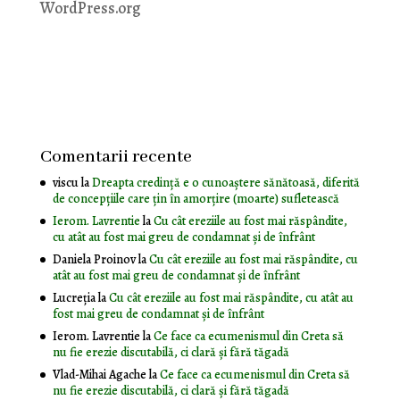
WordPress.org
Comentarii recente
viscu
la
Dreapta credință e o cunoaștere sănătoasă, diferită
de concepțiile care țin în amorțire (moarte) sufletească
Ierom. Lavrentie
la
Cu cât ereziile au fost mai răspândite,
cu atât au fost mai greu de condamnat și de înfrânt
Daniela Proinov
la
Cu cât ereziile au fost mai răspândite, cu
atât au fost mai greu de condamnat și de înfrânt
Lucreția
la
Cu cât ereziile au fost mai răspândite, cu atât au
fost mai greu de condamnat și de înfrânt
Ierom. Lavrentie
la
Ce face ca ecumenismul din Creta să
nu fie erezie discutabilă, ci clară și fără tăgadă
Vlad-Mihai Agache
la
Ce face ca ecumenismul din Creta să
nu fie erezie discutabilă, ci clară și fără tăgadă