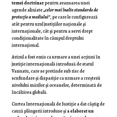
temei doctrinar
pentru avansarea unei
agende aliniate
„celor mai înalte standarde de
protecţie a mediului”
, pe care le configurează
atât pentru uzul justiţiilor naţionale şi
internaţionale, cât şi pentru a servi drept
condiţionalitate în câmpul dreptului
internaţional.
Avizul a fost emis ca urmare a unei acţiuni în
justiţie internaţională introdusă de statul
Vanuatu, care se pretinde sub risc de
scufundare şi dispariţie ca urmare a creşterii
nivelului mărilor şi oceanelor, determinată de
încălzirea globală.
Curtea Internaţională de Justiţie a dat câştig de
cauză plângerii introduse şi
a elaborat un