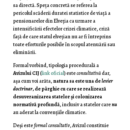
sa directă. Speţa concretă se referea la
pericolul scăderii duratei statistice de viaţă a
pensionarelor din Elveţia ca urmare a
intensificării efectelor crizei climatice, criză
faţă de care statul elveţian nu ar fi întreprins
toate eforturile posibile în scopul atenuării sau
eliminării.
Formal vorbind, tipologia procedurală a
Avizului CIJ
(
link oficial
) este
consultativă
dar,
aşa cum voi arăta,
natura sa este una de
levier
doctrinar
, de pârghie cu care se realizează
desuveranizarea statelor şi colonizarea
normativă profundă
, inclusiv a statelor care
nu
au aderat la convenţiile climatice.
Deşi este
formal consultativ
, Avizul constituie