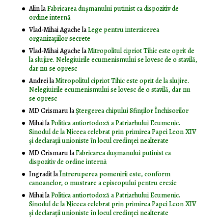
Alin
la
Fabricarea dușmanului putinist ca dispozitiv de
ordine internă
Vlad-Mihai Agache
la
Lege pentru interzicerea
organizaţiilor secrete
Vlad-Mihai Agache
la
Mitropolitul cipriot Tihic este oprit de
la slujire. Nelegiuirile ecumenismului se lovesc de o stavilă,
dar nu se opresc
Andrei
la
Mitropolitul cipriot Tihic este oprit de la slujire.
Nelegiuirile ecumenismului se lovesc de o stavilă, dar nu
se opresc
MD Crismaru
la
Ştergerea chipului Sfinţilor Închisorilor
Mihai
la
Politica antiortodoxă a Patriarhului Ecumenic.
Sinodul de la Niceea celebrat prin primirea Papei Leon XIV
și declarații unioniste în locul credinței nealterate
MD Crismaru
la
Fabricarea dușmanului putinist ca
dispozitiv de ordine internă
Ingradit
la
Întreruperea pomenirii este, conform
canoanelor, o mustrare a episcopului pentru erezie
Mihai
la
Politica antiortodoxă a Patriarhului Ecumenic.
Sinodul de la Niceea celebrat prin primirea Papei Leon XIV
și declarații unioniste în locul credinței nealterate