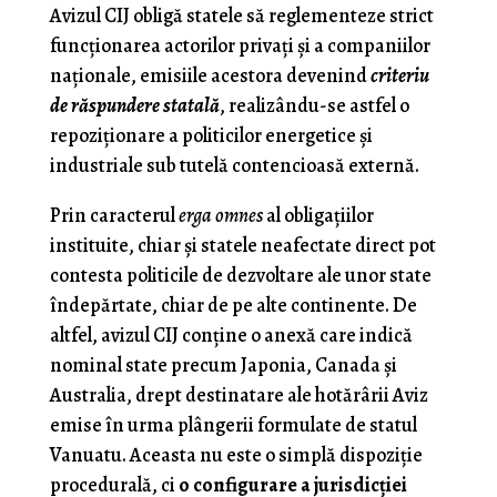
Avizul CIJ obligă statele să reglementeze strict
funcţionarea actorilor privaţi şi a companiilor
naţionale, emisiile acestora devenind
criteriu
de răspundere statală
, realizându-se astfel o
repoziţionare a politicilor energetice şi
industriale sub tutelă contencioasă externă.
Prin caracterul
erga omnes
al obligaţiilor
instituite, chiar şi statele neafectate direct pot
contesta politicile de dezvoltare ale unor state
îndepărtate, chiar de pe alte continente. De
altfel, avizul CIJ conţine o anexă care indică
nominal state precum Japonia, Canada şi
Australia, drept destinatare ale hotărârii Aviz
emise în urma plângerii formulate de statul
Vanuatu. Aceasta nu este o simplă dispoziţie
procedurală, ci
o configurare a jurisdicţiei