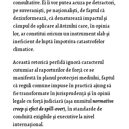
consultative. Ei îi vor putea acuza pe detractori,
pe suveranişti, pe naţionalişti, de faptul că
dezinformează, că denaturează impactul şi
câmpul de aplicare al Avizului care, în opinia
lor, ar constitui oricum un instrument slab şi
ineficient de luptă împotriva catastrofelor
climatice.
Această retorică perfidă ignoră caracterul
cutumiar al raporturilor de forţă ce se
manifestă în planul protecţiei mediului, faptul
că reguli comune impuse în practică ajung să
fie transformate în jurisprudenţă şi în opinii
legale cu forţă judiciară (aşa numitul
normative
creep
şi
efect de spill-over
), în standarde de
conduită exigibile şi executive la nivel
internaţional.