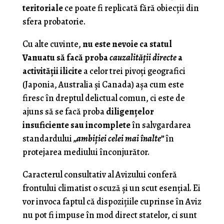
teritoriale
ce poate fi replicată fără obiecţii din
sfera probatorie.
Cu alte cuvinte,
nu este nevoie ca statul
Vanuatu să facă proba
cauzalităţii directe
a
activităţii ilicite
a celor trei pivoţi geografici
(Japonia, Australia şi Canada) aşa cum este
firesc în dreptul delictual comun, ci este de
ajuns să se facă proba
diligenţelor
insuficiente sau incomplete
în salvgardarea
standardului
„ambiţiei celei mai înalte”
în
protejarea mediului înconjurător.
Caracterul consultativ al Avizului conferă
frontului climatist o scuză şi un scut esenţial. Ei
vor invoca faptul că dispoziţiile cuprinse în Aviz
nu pot fi impuse în mod direct statelor, ci sunt