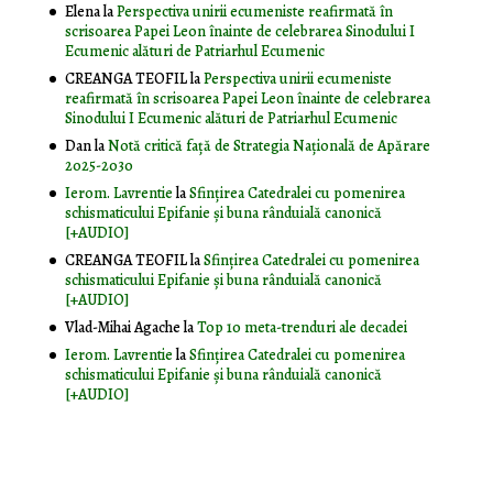
Elena
la
Perspectiva unirii ecumeniste reafirmată în
scrisoarea Papei Leon înainte de celebrarea Sinodului I
Ecumenic alături de Patriarhul Ecumenic
CREANGA TEOFIL
la
Perspectiva unirii ecumeniste
reafirmată în scrisoarea Papei Leon înainte de celebrarea
Sinodului I Ecumenic alături de Patriarhul Ecumenic
Dan
la
Notă critică faţă de Strategia Naţională de Apărare
2025-2030
Ierom. Lavrentie
la
Sfințirea Catedralei cu pomenirea
schismaticului Epifanie și buna rânduială canonică
[+AUDIO]
CREANGA TEOFIL
la
Sfințirea Catedralei cu pomenirea
schismaticului Epifanie și buna rânduială canonică
[+AUDIO]
Vlad-Mihai Agache
la
Top 10 meta-trenduri ale decadei
Ierom. Lavrentie
la
Sfințirea Catedralei cu pomenirea
schismaticului Epifanie și buna rânduială canonică
[+AUDIO]