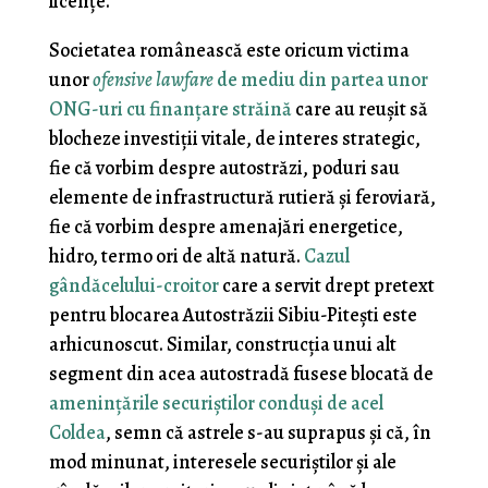
licenţe.
Societatea românească este oricum victima
unor
ofensive lawfare
de mediu din partea unor
ONG-uri cu finanţare străină
care au reuşit să
blocheze investiţii vitale, de interes strategic,
fie că vorbim despre autostrăzi, poduri sau
elemente de infrastructură rutieră şi feroviară,
fie că vorbim despre amenajări energetice,
hidro, termo ori de altă natură.
Cazul
gândăcelului-croitor
care a servit drept pretext
pentru blocarea Autostrăzii Sibiu-Piteşti este
arhicunoscut. Similar, construcţia unui alt
segment din acea autostradă fusese blocată de
ameninţările securiştilor conduşi de acel
Coldea
, semn că astrele s-au suprapus şi că, în
mod minunat, interesele securiştilor şi ale