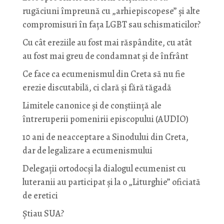
rugăciuni împreună cu „arhiepiscopese” și alte
compromisuri în fața LGBT sau schismaticilor?
Cu cât ereziile au fost mai răspândite, cu atât
au fost mai greu de condamnat și de înfrânt
Ce face ca ecumenismul din Creta să nu fie
erezie discutabilă, ci clară și fără tăgadă
Limitele canonice și de conștiință ale
întreruperii pomenirii episcopului (AUDIO)
10 ani de neacceptare a Sinodului din Creta,
dar de legalizare a ecumenismului
Delegații ortodocși la dialogul ecumenist cu
luteranii au participat și la o „Liturghie” oficiată
de eretici
Știau SUA?