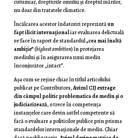
cutumiar, drepturile omului şi dreptul mărilor,
nu doar din tratatele climatice.
Încălcarea acestor îndatoriri reprezintă
un
fapt ilicit internaţional
iar evaluarea delictuală
se face în raport de standardul
„cea mai înaltă
ambiţie”
(
highest ambition
) în protejarea
mediului şi în asigurarea unui mediu
înconjurător „intact”.
Aşa cum se reţine chiar în titlul articolului
publicat pe Contributors,
Avizul CIJ extrage
din câmpul politic problematica de mediu şi o
judiciarizează
, o trece în competenţa
instanţelor care devin astfel competente să
facă o evaluare a politicilor publice prin prisma
standardelor internaţionale de mediu. Chiar
dacă neobligatoriu,
Avizul devine matrice de