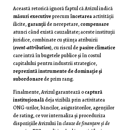
Această retorică ignoră faptul că Avizul indică
măsuri executive
precum
încetarea
activităţii
ilicite,
garanții
de nerepetare,
compensare
atunci când există cauzalitate; aceste instituţii
juridice, combinate cu știința atribuirii
(
event‑attribution
), cu riscul de
pasive climatice
care intră în bugetele publice și în costul
capitalului pentru industrii strategice,
reprezintă instrumente de dominaţie şi
subordonare
de prim rang.
Finalmente, Avizul garantează o
captură
instituţională
deja vizibilă prin activitatea
ONG-urilor, băncilor, asigurătorilor, agenţiilor
de rating, ce vor internaliza şi proceduriza
dispoziţiile Avizului în
clauze de finanţare şi de