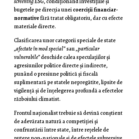
screening ESG
, condiţionând investiţiile şi
bugetele pe direcţia unei
coerciţii financiar-
normative
fără tratat obligatoriu, dar cu efecte
materiale directe.
Clasificarea unor categorii speciale de state
„afectate în mod special”
sau
„particular
vulnerabile”
deschide calea speculaţiilor şi
agresiunilor politice directe şi indirecte,
punând o presiune politică şi fiscală
suplimentară pe statele nepregătite, lipsite de
vigilenţă şi de înţelegerea profundă a efectelor
războiului climatist.
Frontul naţionalist trebuie să devină conştient
de adevărata natură a competiţiei şi
confruntării între state, între reţelele de
putere non-naţionale şi de efectele subversive