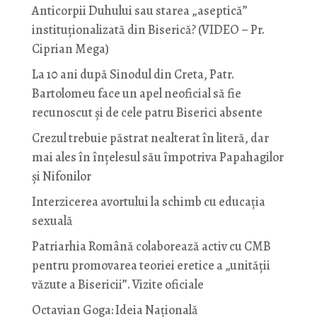
Anticorpii Duhului sau starea „aseptică”
instituționalizată din Biserică? (VIDEO – Pr.
Ciprian Mega)
La 10 ani după Sinodul din Creta, Patr.
Bartolomeu face un apel neoficial să fie
recunoscut și de cele patru Biserici absente
Crezul trebuie păstrat nealterat în literă, dar
mai ales în înțelesul său împotriva Papahagilor
și Nifonilor
Interzicerea avortului la schimb cu educaţia
sexuală
Patriarhia Română colaborează activ cu CMB
pentru promovarea teoriei eretice a „unității
văzute a Bisericii”. Vizite oficiale
Octavian Goga: Ideia Naţională