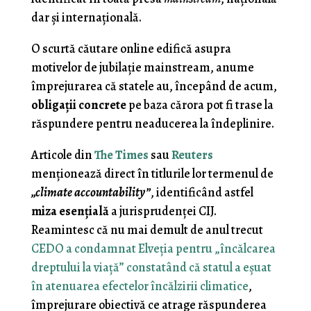
dar şi internaţională.
O scurtă căutare online edifică asupra
motivelor de jubilaţie mainstream, anume
împrejurarea că statele au, începând de acum,
obligaţii concrete
pe baza cărora pot fi trase la
răspundere pentru neaducerea la îndeplinire.
Articole din
The Times
sau
Reuters
menţionează direct în titlurile lor termenul de
„climate accountability”
, identificând astfel
miza esenţială
a jurisprudenţei CIJ.
Reamintesc că nu mai demult de anul trecut
CEDO a condamnat Elveţia pentru „încălcarea
dreptului la viaţă” constatând că statul a eşuat
în atenuarea efectelor încălzirii climatice
,
împrejurare obiectivă ce atrage răspunderea