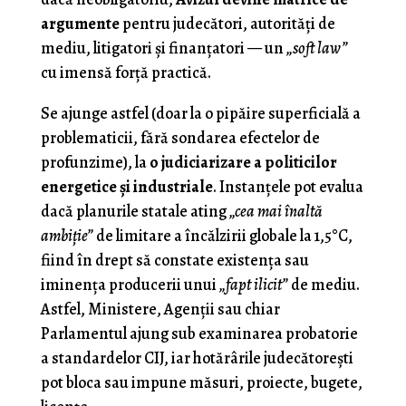
argumente
pentru judecători, autorități de
mediu, litigatori și finanțatori — un
„soft law”
cu imensă forță practică.
Se ajunge astfel (doar la o pipăire superficială a
problematicii, fără sondarea efectelor de
profunzime), la
o judiciarizare a politicilor
energetice şi industriale
. Instanţele pot evalua
dacă planurile statale ating
„cea mai înaltă
ambiţie”
de limitare a încălzirii globale la 1,5°C,
fiind în drept să constate existenţa sau
iminenţa producerii unui
„fapt ilicit”
de mediu.
Astfel, Ministere, Agenţii sau chiar
Parlamentul ajung sub examinarea probatorie
a standardelor CIJ, iar hotărârile judecătoreşti
pot bloca sau impune măsuri, proiecte, bugete,