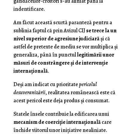
gândăceilor-croitori s-au aliniat până la
indentificare.
Am făcut această scurtă paranteză pentru a
sublinia faptul că prin Avizul CIJ
se trece la un
nivel superior de agresiune judiciară
şi că
astfel de pretexte de mediu se vor multiplica şi
generaliza, până în punctul
legitimării unor
măsuri de constrângere şi de intervenţie
internaţională
.
Deşi am indicat cu prioritate
pericolul
desuveranizării
, realitatea românească este că
acest pericol este deja produs şi consumat.
Statele însele contribuie la edificarea unui
mecanism de coerciţie internaţională
care
închide viitorul unor iniţiative nealiniate.