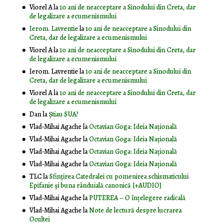
Viorel A
la
10 ani de neacceptare a Sinodului din Creta, dar
de legalizare a ecumenismului
Ierom. Lavrentie
la
10 ani de neacceptare a Sinodului din
Creta, dar de legalizare a ecumenismului
Viorel A
la
10 ani de neacceptare a Sinodului din Creta, dar
de legalizare a ecumenismului
Ierom. Lavrentie
la
10 ani de neacceptare a Sinodului din
Creta, dar de legalizare a ecumenismului
Viorel A
la
10 ani de neacceptare a Sinodului din Creta, dar
de legalizare a ecumenismului
Dan
la
Știau SUA?
Vlad-Mihai Agache
la
Octavian Goga: Ideia Naţională
Vlad-Mihai Agache
la
Octavian Goga: Ideia Naţională
Vlad-Mihai Agache
la
Octavian Goga: Ideia Naţională
Vlad-Mihai Agache
la
Octavian Goga: Ideia Naţională
TLC
la
Sfințirea Catedralei cu pomenirea schismaticului
Epifanie și buna rânduială canonică [+AUDIO]
Vlad-Mihai Agache
la
PUTEREA – O înţelegere radicală
Vlad-Mihai Agache
la
Note de lectură despre lucrarea
Ocultei