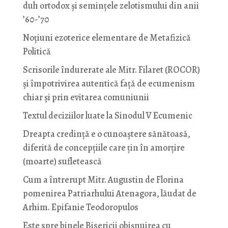
duh ortodox și semințele zelotismului din anii
’60-’70
Noţiuni ezoterice elementare de Metafizică
Politică
Scrisorile îndurerate ale Mitr. Filaret (ROCOR)
și împotrivirea autentică față de ecumenism
chiar și prin evitarea comuniunii
Textul deciziilor luate la Sinodul V Ecumenic
Dreapta credință e o cunoaștere sănătoasă,
diferită de concepțiile care țin în amorțire
(moarte) sufletească
Cum a întrerupt Mitr. Augustin de Florina
pomenirea Patriarhului Atenagora, lăudat de
Arhim. Epifanie Teodoropulos
Este spre binele Bisericii obișnuirea cu