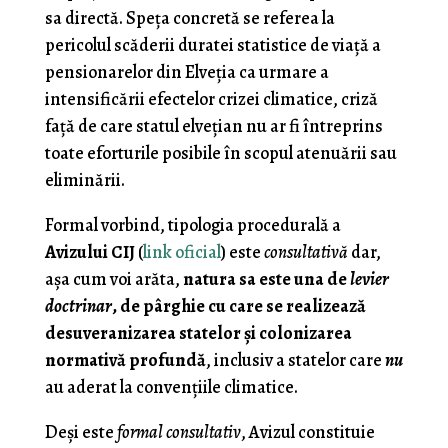
sa directă. Speţa concretă se referea la
pericolul scăderii duratei statistice de viaţă a
pensionarelor din Elveţia ca urmare a
intensificării efectelor crizei climatice, criză
faţă de care statul elveţian nu ar fi întreprins
toate eforturile posibile în scopul atenuării sau
eliminării.
Formal vorbind, tipologia procedurală a
Avizului CIJ
(
link oficial
) este
consultativă
dar,
aşa cum voi arăta,
natura sa este una de
levier
doctrinar
, de pârghie cu care se realizează
desuveranizarea statelor şi colonizarea
normativă profundă
, inclusiv a statelor care
nu
au aderat la convenţiile climatice.
Deşi este
formal consultativ
, Avizul constituie