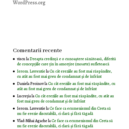
WordPress.org
Comentarii recente
viscu
la
Dreapta credință e o cunoaștere sănătoasă, diferită
de concepțiile care țin în amorțire (moarte) sufletească
Ierom. Lavrentie
la
Cu cât ereziile au fost mai răspândite,
cu atât au fost mai greu de condamnat și de înfrânt
Daniela Proinov
la
Cu cât ereziile au fost mai răspândite, cu
atât au fost mai greu de condamnat și de înfrânt
Lucreția
la
Cu cât ereziile au fost mai răspândite, cu atât au
fost mai greu de condamnat și de înfrânt
Ierom. Lavrentie
la
Ce face ca ecumenismul din Creta să
nu fie erezie discutabilă, ci clară și fără tăgadă
Vlad-Mihai Agache
la
Ce face ca ecumenismul din Creta să
nu fie erezie discutabilă, ci clară și fără tăgadă