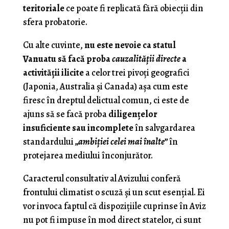
teritoriale
ce poate fi replicată fără obiecţii din
sfera probatorie.
Cu alte cuvinte,
nu este nevoie ca statul
Vanuatu să facă proba
cauzalităţii directe
a
activităţii ilicite
a celor trei pivoţi geografici
(Japonia, Australia şi Canada) aşa cum este
firesc în dreptul delictual comun, ci este de
ajuns să se facă proba
diligenţelor
insuficiente sau incomplete
în salvgardarea
standardului
„ambiţiei celei mai înalte”
în
protejarea mediului înconjurător.
Caracterul consultativ al Avizului conferă
frontului climatist o scuză şi un scut esenţial. Ei
vor invoca faptul că dispoziţiile cuprinse în Aviz
nu pot fi impuse în mod direct statelor, ci sunt