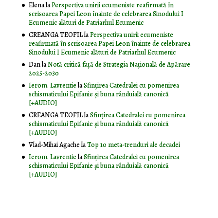
Elena
la
Perspectiva unirii ecumeniste reafirmată în
scrisoarea Papei Leon înainte de celebrarea Sinodului I
Ecumenic alături de Patriarhul Ecumenic
CREANGA TEOFIL
la
Perspectiva unirii ecumeniste
reafirmată în scrisoarea Papei Leon înainte de celebrarea
Sinodului I Ecumenic alături de Patriarhul Ecumenic
Dan
la
Notă critică faţă de Strategia Naţională de Apărare
2025-2030
Ierom. Lavrentie
la
Sfințirea Catedralei cu pomenirea
schismaticului Epifanie și buna rânduială canonică
[+AUDIO]
CREANGA TEOFIL
la
Sfințirea Catedralei cu pomenirea
schismaticului Epifanie și buna rânduială canonică
[+AUDIO]
Vlad-Mihai Agache
la
Top 10 meta-trenduri ale decadei
Ierom. Lavrentie
la
Sfințirea Catedralei cu pomenirea
schismaticului Epifanie și buna rânduială canonică
[+AUDIO]