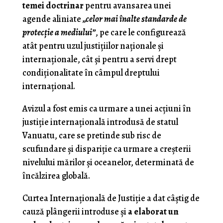
temei doctrinar
pentru avansarea unei
agende aliniate
„celor mai înalte standarde de
protecţie a mediului”
, pe care le configurează
atât pentru uzul justiţiilor naţionale şi
internaţionale, cât şi pentru a servi drept
condiţionalitate în câmpul dreptului
internaţional.
Avizul a fost emis ca urmare a unei acţiuni în
justiţie internaţională introdusă de statul
Vanuatu, care se pretinde sub risc de
scufundare şi dispariţie ca urmare a creşterii
nivelului mărilor şi oceanelor, determinată de
încălzirea globală.
Curtea Internaţională de Justiţie a dat câştig de
cauză plângerii introduse şi
a elaborat un