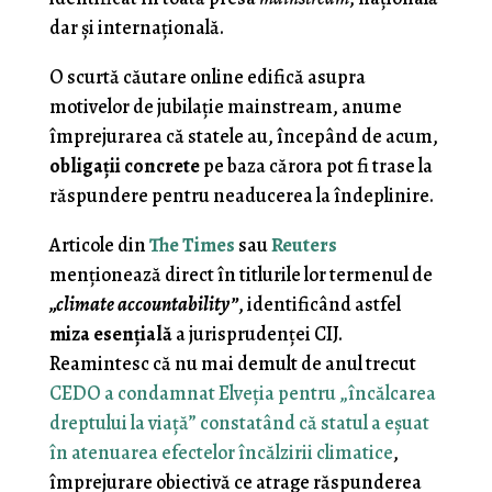
dar şi internaţională.
O scurtă căutare online edifică asupra
motivelor de jubilaţie mainstream, anume
împrejurarea că statele au, începând de acum,
obligaţii concrete
pe baza cărora pot fi trase la
răspundere pentru neaducerea la îndeplinire.
Articole din
The Times
sau
Reuters
menţionează direct în titlurile lor termenul de
„climate accountability”
, identificând astfel
miza esenţială
a jurisprudenţei CIJ.
Reamintesc că nu mai demult de anul trecut
CEDO a condamnat Elveţia pentru „încălcarea
dreptului la viaţă” constatând că statul a eşuat
în atenuarea efectelor încălzirii climatice
,
împrejurare obiectivă ce atrage răspunderea