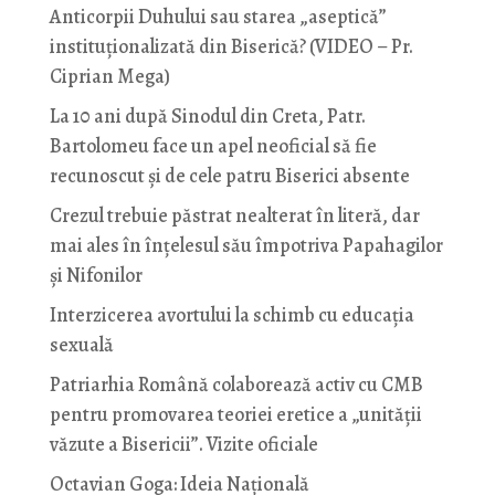
Anticorpii Duhului sau starea „aseptică”
instituționalizată din Biserică? (VIDEO – Pr.
Ciprian Mega)
La 10 ani după Sinodul din Creta, Patr.
Bartolomeu face un apel neoficial să fie
recunoscut și de cele patru Biserici absente
Crezul trebuie păstrat nealterat în literă, dar
mai ales în înțelesul său împotriva Papahagilor
și Nifonilor
Interzicerea avortului la schimb cu educaţia
sexuală
Patriarhia Română colaborează activ cu CMB
pentru promovarea teoriei eretice a „unității
văzute a Bisericii”. Vizite oficiale
Octavian Goga: Ideia Naţională