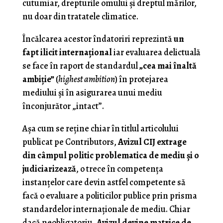
cutumiar, drepturile omului şi dreptul mărilor,
nu doar din tratatele climatice.
Încălcarea acestor îndatoriri reprezintă
un
fapt ilicit internaţional
iar evaluarea delictuală
se face în raport de standardul
„cea mai înaltă
ambiţie”
(
highest ambition
) în protejarea
mediului şi în asigurarea unui mediu
înconjurător „intact”.
Aşa cum se reţine chiar în titlul articolului
publicat pe Contributors,
Avizul CIJ extrage
din câmpul politic problematica de mediu şi o
judiciarizează
, o trece în competenţa
instanţelor care devin astfel competente să
facă o evaluare a politicilor publice prin prisma
standardelor internaţionale de mediu. Chiar
dacă neobligatoriu,
Avizul devine matrice de