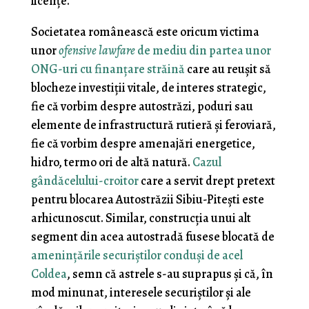
licenţe.
Societatea românească este oricum victima
unor
ofensive lawfare
de mediu din partea unor
ONG-uri cu finanţare străină
care au reuşit să
blocheze investiţii vitale, de interes strategic,
fie că vorbim despre autostrăzi, poduri sau
elemente de infrastructură rutieră şi feroviară,
fie că vorbim despre amenajări energetice,
hidro, termo ori de altă natură.
Cazul
gândăcelului-croitor
care a servit drept pretext
pentru blocarea Autostrăzii Sibiu-Piteşti este
arhicunoscut. Similar, construcţia unui alt
segment din acea autostradă fusese blocată de
ameninţările securiştilor conduşi de acel
Coldea
, semn că astrele s-au suprapus şi că, în
mod minunat, interesele securiştilor şi ale