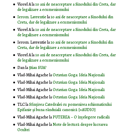
Viorel A
la
10 ani de neacceptare a Sinodului din Creta, dar
de legalizare a ecumenismului
Ierom. Lavrentie
la
10 ani de neacceptare a Sinodului din
Creta, dar de legalizare a ecumenismului
Viorel A
la
10 ani de neacceptare a Sinodului din Creta, dar
de legalizare a ecumenismului
Ierom. Lavrentie
la
10 ani de neacceptare a Sinodului din
Creta, dar de legalizare a ecumenismului
Viorel A
la
10 ani de neacceptare a Sinodului din Creta, dar
de legalizare a ecumenismului
Dan
la
Știau SUA?
Vlad-Mihai Agache
la
Octavian Goga: Ideia Naţională
Vlad-Mihai Agache
la
Octavian Goga: Ideia Naţională
Vlad-Mihai Agache
la
Octavian Goga: Ideia Naţională
Vlad-Mihai Agache
la
Octavian Goga: Ideia Naţională
TLC
la
Sfințirea Catedralei cu pomenirea schismaticului
Epifanie și buna rânduială canonică [+AUDIO]
Vlad-Mihai Agache
la
PUTEREA – O înţelegere radicală
Vlad-Mihai Agache
la
Note de lectură despre lucrarea
Ocultei