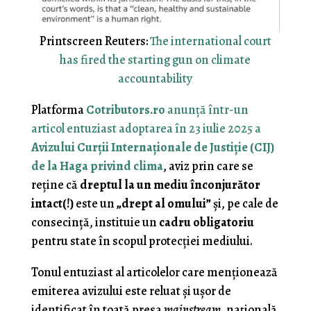
Printscreen Reuters:
The international court
has fired the starting gun on climate
accountability
Platforma
Cotributors.ro
anunţă într-un
articol entuziast adoptarea în 23 iulie 2025 a
Avizului Curţii Internaţionale de Justiţie (CIJ)
de la Haga privind clima
, aviz prin care se
reţine că
dreptul la un mediu înconjurător
intact(!)
este un
„drept al omului”
şi, pe cale de
consecinţă, instituie un
cadru obligatoriu
pentru state în scopul protecţiei mediului.
Tonul entuziast al articolelor care menţionează
emiterea avizului este reluat şi uşor de
identificat în toată presa
mainstream
, naţională