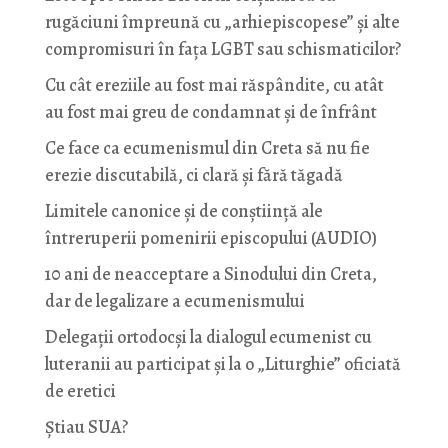
rugăciuni împreună cu „arhiepiscopese” și alte
compromisuri în fața LGBT sau schismaticilor?
Cu cât ereziile au fost mai răspândite, cu atât
au fost mai greu de condamnat și de înfrânt
Ce face ca ecumenismul din Creta să nu fie
erezie discutabilă, ci clară și fără tăgadă
Limitele canonice și de conștiință ale
întreruperii pomenirii episcopului (AUDIO)
10 ani de neacceptare a Sinodului din Creta,
dar de legalizare a ecumenismului
Delegații ortodocși la dialogul ecumenist cu
luteranii au participat și la o „Liturghie” oficiată
de eretici
Știau SUA?