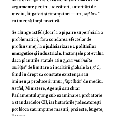
argumente
pentru judecători, autorități de
mediu, litigatori și finanțatori — un
„soft law”
cu imensă forță practică.
Se ajunge astfel (doar la o pipăire superficială a
problematicii, fără sondarea efectelor de
profunzime), la
o judiciarizare a politicilor
energetice şi industriale
. Instanţele pot evalua
dacă planurile statale ating
„cea mai înaltă
ambiţie”
de limitare a încălzirii globale la 1,5°C,
fiind în drept să constate existenţa sau
iminenţa producerii unui
„fapt ilicit”
de mediu.
Astfel, Ministere, Agenţii sau chiar
Parlamentul ajung sub examinarea probatorie
a standardelor CIJ, iar hotărârile judecătoreşti
pot bloca sau impune măsuri, proiecte, bugete,