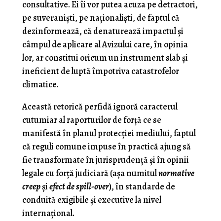
consultative. Ei îi vor putea acuza pe detractori,
pe suveranişti, pe naţionalişti, de faptul că
dezinformează, că denaturează impactul şi
câmpul de aplicare al Avizului care, în opinia
lor, ar constitui oricum un instrument slab şi
ineficient de luptă împotriva catastrofelor
climatice.
Această retorică perfidă ignoră caracterul
cutumiar al raporturilor de forţă ce se
manifestă în planul protecţiei mediului, faptul
că reguli comune impuse în practică ajung să
fie transformate în jurisprudenţă şi în opinii
legale cu forţă judiciară (aşa numitul
normative
creep
şi
efect de spill-over
), în standarde de
conduită exigibile şi executive la nivel
internaţional.