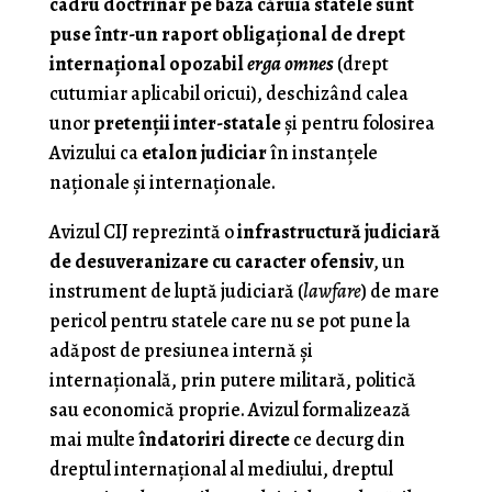
cadru doctrinar pe baza căruia statele sunt
puse într-un raport obligaţional de drept
internaţional opozabil
erga omnes
(drept
cutumiar aplicabil oricui), deschizând calea
unor
pretenţii inter-statale
şi pentru folosirea
Avizului ca
etalon judiciar
în instanţele
naţionale şi internaţionale.
Avizul CIJ reprezintă o
infrastructură judiciară
de desuveranizare cu caracter ofensiv
, un
instrument de luptă judiciară (
lawfare
) de mare
pericol pentru statele care nu se pot pune la
adăpost de presiunea internă şi
internaţională, prin putere militară, politică
sau economică proprie. Avizul formalizează
mai multe
îndatoriri directe
ce decurg din
dreptul internaţional al mediului, dreptul