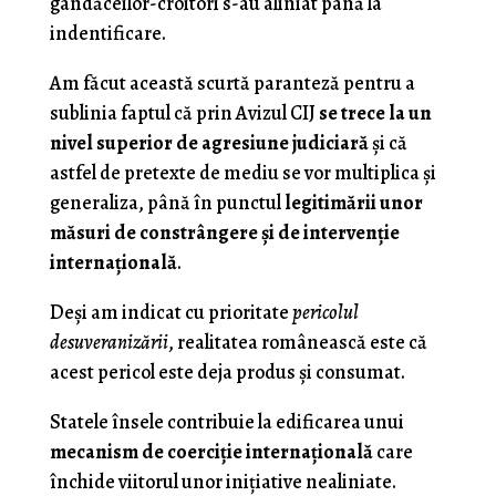
gândăceilor-croitori s-au aliniat până la
indentificare.
Am făcut această scurtă paranteză pentru a
sublinia faptul că prin Avizul CIJ
se trece la un
nivel superior de agresiune judiciară
şi că
astfel de pretexte de mediu se vor multiplica şi
generaliza, până în punctul
legitimării unor
măsuri de constrângere şi de intervenţie
internaţională
.
Deşi am indicat cu prioritate
pericolul
desuveranizării
, realitatea românească este că
acest pericol este deja produs şi consumat.
Statele însele contribuie la edificarea unui
mecanism de coerciţie internaţională
care
închide viitorul unor iniţiative nealiniate.