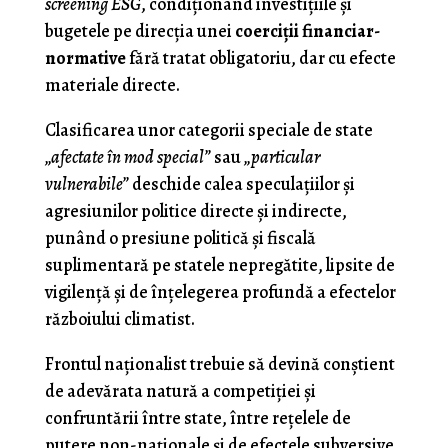
screening ESG
, condiţionând investiţiile şi
bugetele pe direcţia unei
coerciţii financiar-
normative
fără tratat obligatoriu, dar cu efecte
materiale directe.
Clasificarea unor categorii speciale de state
„afectate în mod special”
sau
„particular
vulnerabile”
deschide calea speculaţiilor şi
agresiunilor politice directe şi indirecte,
punând o presiune politică şi fiscală
suplimentară pe statele nepregătite, lipsite de
vigilenţă şi de înţelegerea profundă a efectelor
războiului climatist.
Frontul naţionalist trebuie să devină conştient
de adevărata natură a competiţiei şi
confruntării între state, între reţelele de
putere non-naţionale şi de efectele subversive