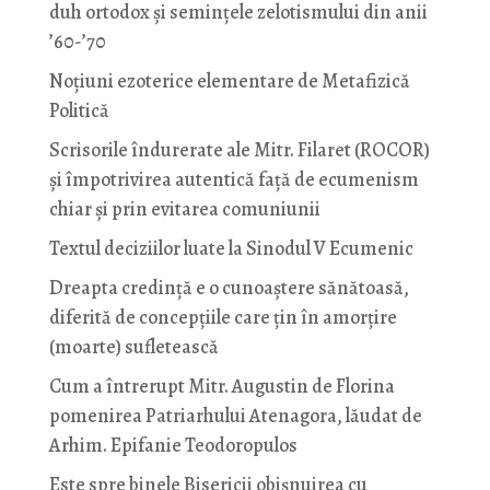
duh ortodox și semințele zelotismului din anii
’60-’70
Noţiuni ezoterice elementare de Metafizică
Politică
Scrisorile îndurerate ale Mitr. Filaret (ROCOR)
și împotrivirea autentică față de ecumenism
chiar și prin evitarea comuniunii
Textul deciziilor luate la Sinodul V Ecumenic
Dreapta credință e o cunoaștere sănătoasă,
diferită de concepțiile care țin în amorțire
(moarte) sufletească
Cum a întrerupt Mitr. Augustin de Florina
pomenirea Patriarhului Atenagora, lăudat de
Arhim. Epifanie Teodoropulos
Este spre binele Bisericii obișnuirea cu