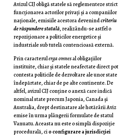
Avizul CIJ obligă statele să reglementeze strict
funcţionarea actorilor privaţi şi a companiilor
naţionale, emisiile acestora devenind
criteriu
de răspundere statală
, realizându-se astfel o
repoziţionare a politicilor energetice şi
industriale sub tutelă contencioasă externă.
Prin caracterul
erga omnes
al obligaţiilor
instituite, chiar şi statele neafectate direct pot
contesta politicile de dezvoltare ale unor state
îndepărtate, chiar de pe alte continente. De
altfel, avizul CIJ conţine o anexă care indică
nominal state precum Japonia, Canada şi
Australia, drept destinatare ale hotărârii Aviz
emise în urma plângerii formulate de statul
Vanuatu. Aceasta nu este o simplă dispoziţie
procedurală, ci
o configurare a jurisdicţiei