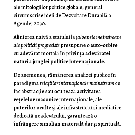
ale mitologiilor politice globale, general
circumscrise ideii de Dezvoltare Durabilă a
Agendei 2030.
Alinierea naivă a statului la
jaloanele mainstream
ale politicii progresiste
presupune o
auto-orbire
cu adevărat mortală în privinţa
adevăratei
naturi a junglei politice internaţionale
.
De asemenea, rămânerea analizei publice în
paradigma
relaţiilor internaţionale mainstream
ce
fac abstracţie sau ocultează activitatea
reţelelor masonice
internaţionale, ale
puterilor oculte
şi ale infrastructurii mediatice
dedicată neadevărului, garantează o
înfrângere simultan materială dar şi spirituală.