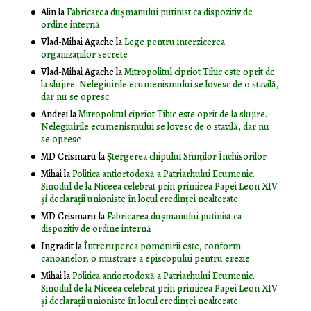
Alin
la
Fabricarea dușmanului putinist ca dispozitiv de
ordine internă
Vlad-Mihai Agache
la
Lege pentru interzicerea
organizaţiilor secrete
Vlad-Mihai Agache
la
Mitropolitul cipriot Tihic este oprit de
la slujire. Nelegiuirile ecumenismului se lovesc de o stavilă,
dar nu se opresc
Andrei
la
Mitropolitul cipriot Tihic este oprit de la slujire.
Nelegiuirile ecumenismului se lovesc de o stavilă, dar nu
se opresc
MD Crismaru
la
Ştergerea chipului Sfinţilor Închisorilor
Mihai
la
Politica antiortodoxă a Patriarhului Ecumenic.
Sinodul de la Niceea celebrat prin primirea Papei Leon XIV
și declarații unioniste în locul credinței nealterate
MD Crismaru
la
Fabricarea dușmanului putinist ca
dispozitiv de ordine internă
Ingradit
la
Întreruperea pomenirii este, conform
canoanelor, o mustrare a episcopului pentru erezie
Mihai
la
Politica antiortodoxă a Patriarhului Ecumenic.
Sinodul de la Niceea celebrat prin primirea Papei Leon XIV
și declarații unioniste în locul credinței nealterate