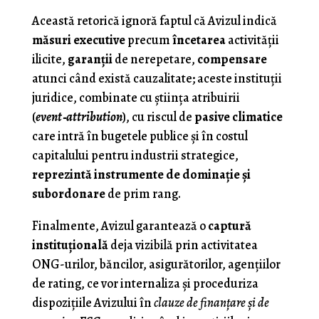
Această retorică ignoră faptul că Avizul indică
măsuri executive
precum
încetarea
activităţii
ilicite,
garanții
de nerepetare,
compensare
atunci când există cauzalitate; aceste instituţii
juridice, combinate cu știința atribuirii
(
event‑attribution
), cu riscul de
pasive climatice
care intră în bugetele publice și în costul
capitalului pentru industrii strategice,
reprezintă instrumente de dominaţie şi
subordonare
de prim rang.
Finalmente, Avizul garantează o
captură
instituţională
deja vizibilă prin activitatea
ONG-urilor, băncilor, asigurătorilor, agenţiilor
de rating, ce vor internaliza şi proceduriza
dispoziţiile Avizului în
clauze de finanţare şi de