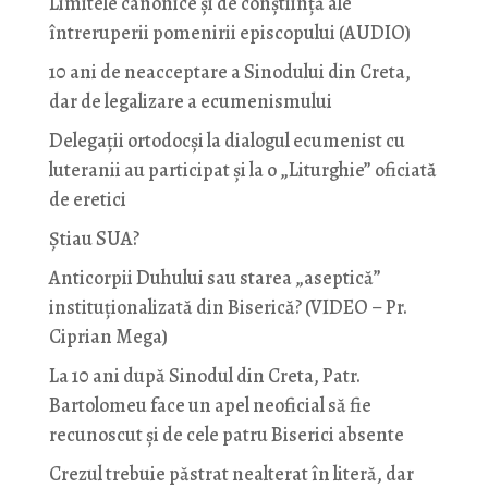
Limitele canonice și de conștiință ale
întreruperii pomenirii episcopului (AUDIO)
10 ani de neacceptare a Sinodului din Creta,
dar de legalizare a ecumenismului
Delegații ortodocși la dialogul ecumenist cu
luteranii au participat și la o „Liturghie” oficiată
de eretici
Știau SUA?
Anticorpii Duhului sau starea „aseptică”
instituționalizată din Biserică? (VIDEO – Pr.
Ciprian Mega)
La 10 ani după Sinodul din Creta, Patr.
Bartolomeu face un apel neoficial să fie
recunoscut și de cele patru Biserici absente
Crezul trebuie păstrat nealterat în literă, dar