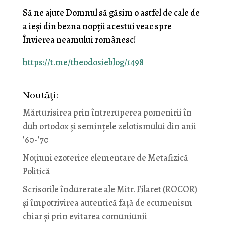
Să ne ajute Domnul să găsim o astfel de cale de
a ieşi din bezna nopţii acestui veac spre
Învierea neamului românesc!
https://t.me/theodosieblog/1498
Noutăţi:
Mărturisirea prin întreruperea pomenirii în
duh ortodox și semințele zelotismului din anii
’60-’70
Noţiuni ezoterice elementare de Metafizică
Politică
Scrisorile îndurerate ale Mitr. Filaret (ROCOR)
și împotrivirea autentică față de ecumenism
chiar și prin evitarea comuniunii