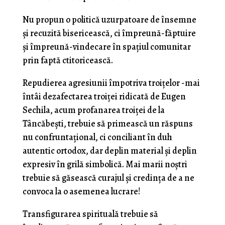
Nu propun o politică uzurpatoare de însemne
şi recuzită bisericească, ci împreună-făptuire
şi împreună-vindecare în spaţiul comunitar
prin faptă ctitoricească.
Repudierea agresiunii împotriva troiţelor -mai
întâi dezafectarea troiţei ridicată de Eugen
Sechila, acum profanarea troiţei de la
Tâncăbeşti, trebuie să primească un răspuns
nu confruntaţional, ci conciliant în duh
autentic ortodox, dar deplin material şi deplin
expresiv în grilă simbolică. Mai marii noştri
trebuie să găsească curajul şi credinţa de a ne
convoca la o asemenea lucrare!
Transfigurarea spirituală trebuie să