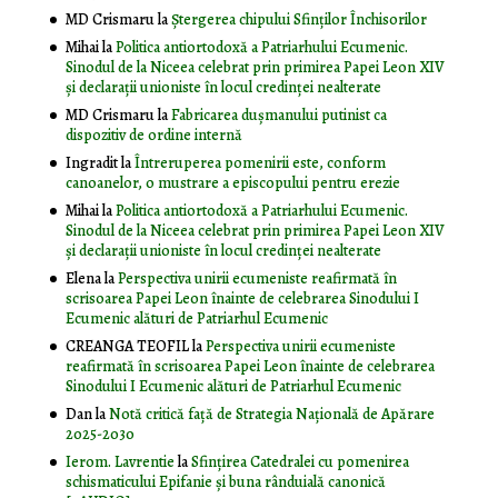
MD Crismaru
la
Ştergerea chipului Sfinţilor Închisorilor
Mihai
la
Politica antiortodoxă a Patriarhului Ecumenic.
Sinodul de la Niceea celebrat prin primirea Papei Leon XIV
și declarații unioniste în locul credinței nealterate
MD Crismaru
la
Fabricarea dușmanului putinist ca
dispozitiv de ordine internă
Ingradit
la
Întreruperea pomenirii este, conform
canoanelor, o mustrare a episcopului pentru erezie
Mihai
la
Politica antiortodoxă a Patriarhului Ecumenic.
Sinodul de la Niceea celebrat prin primirea Papei Leon XIV
și declarații unioniste în locul credinței nealterate
Elena
la
Perspectiva unirii ecumeniste reafirmată în
scrisoarea Papei Leon înainte de celebrarea Sinodului I
Ecumenic alături de Patriarhul Ecumenic
CREANGA TEOFIL
la
Perspectiva unirii ecumeniste
reafirmată în scrisoarea Papei Leon înainte de celebrarea
Sinodului I Ecumenic alături de Patriarhul Ecumenic
Dan
la
Notă critică faţă de Strategia Naţională de Apărare
2025-2030
Ierom. Lavrentie
la
Sfințirea Catedralei cu pomenirea
schismaticului Epifanie și buna rânduială canonică