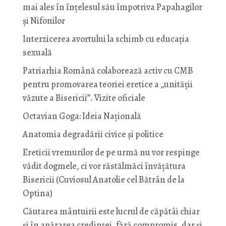
mai ales în înțelesul său împotriva Papahagilor
și Nifonilor
Interzicerea avortului la schimb cu educaţia
sexuală
Patriarhia Română colaborează activ cu CMB
pentru promovarea teoriei eretice a „unității
văzute a Bisericii”. Vizite oficiale
Octavian Goga: Ideia Naţională
Anatomia degradării civice și politice
Ereticii vremurilor de pe urmă nu vor respinge
vădit dogmele, ci vor răstălmăci învățătura
Bisericii (Cuviosul Anatolie cel Bătrân de la
Optina)
Căutarea mântuirii este lucrul de căpătâi chiar
și în apărarea credinței, fără compromis, dar și