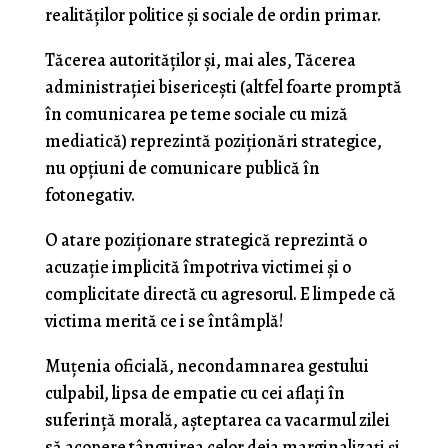
realităţilor politice şi sociale de ordin primar.
Tăcerea autorităţilor şi, mai ales, Tăcerea
administraţiei bisericeşti (altfel foarte promptă
în comunicarea pe teme sociale cu miză
mediatică) reprezintă poziţionări strategice,
nu opţiuni de comunicare publică în
fotonegativ.
O atare poziţionare strategică reprezintă o
acuzaţie implicită împotriva victimei şi o
complicitate directă cu agresorul. E limpede că
victima merită ce i se întâmplă!
Muţenia oficială, necondamnarea gestului
culpabil, lipsa de empatie cu cei aflaţi în
suferinţă morală, aşteptarea ca vacarmul zilei
să acopere tânguirea celor deja marginalizaţi şi