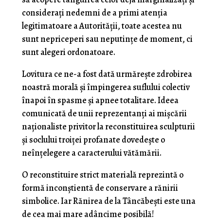
consideraţi nedemni de a primi atenţia
legitimatoare a Autorităţii, toate acestea nu
sunt nepriceperi sau neputinţe de moment, ci
sunt alegeri ordonatoare.
Lovitura ce ne-a fost dată urmăreşte zdrobirea
noastră morală şi împingerea suflului colectiv
înapoi în spasme şi apnee totalitare. Ideea
comunicată de unii reprezentanţi ai mişcării
naţionaliste privitor la reconstituirea sculpturii
şi soclului troiţei profanate dovedeşte o
neînţelegere a caracterului vătămării.
O reconstituire strict materială reprezintă o
formă inconştientă de conservare a rănirii
simbolice. Iar Rănirea de la Tâncăbeşti este una
de cea mai mare adâncime posibilă!