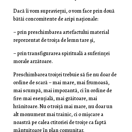
Dacă îi vom supravieţui, o vom face prin două
bătăi concomitente de aripi naţionale:
– prin preschimbarea artefactului material
reprezentat de troiţa de lemn tare şi,
– prin transfigurarea spirituală a suferinţei
morale arzătoare.
Preschimbarea troiţei trebuie să fie nu doar de
ordine de scară – mai mare, mai frumoasă,
mai scumpă, mai impozantă, ci în ordine de
fire: mai esenţială, mai grăitoare, mai
hrănitoare. Nu o troiţă mai mare, nu doar un
alt monument mai trainic, ci o mişcare a
noastră pe calea ctitoriei de troiţe ca faptă
mântuitoare în plan comunitar.