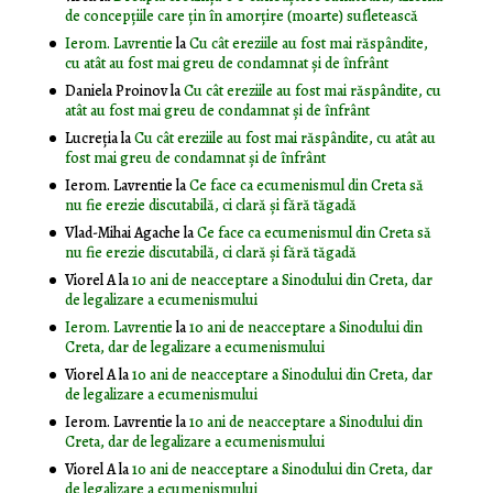
de concepțiile care țin în amorțire (moarte) sufletească
Ierom. Lavrentie
la
Cu cât ereziile au fost mai răspândite,
cu atât au fost mai greu de condamnat și de înfrânt
Daniela Proinov
la
Cu cât ereziile au fost mai răspândite, cu
atât au fost mai greu de condamnat și de înfrânt
Lucreția
la
Cu cât ereziile au fost mai răspândite, cu atât au
fost mai greu de condamnat și de înfrânt
Ierom. Lavrentie
la
Ce face ca ecumenismul din Creta să
nu fie erezie discutabilă, ci clară și fără tăgadă
Vlad-Mihai Agache
la
Ce face ca ecumenismul din Creta să
nu fie erezie discutabilă, ci clară și fără tăgadă
Viorel A
la
10 ani de neacceptare a Sinodului din Creta, dar
de legalizare a ecumenismului
Ierom. Lavrentie
la
10 ani de neacceptare a Sinodului din
Creta, dar de legalizare a ecumenismului
Viorel A
la
10 ani de neacceptare a Sinodului din Creta, dar
de legalizare a ecumenismului
Ierom. Lavrentie
la
10 ani de neacceptare a Sinodului din
Creta, dar de legalizare a ecumenismului
Viorel A
la
10 ani de neacceptare a Sinodului din Creta, dar
de legalizare a ecumenismului