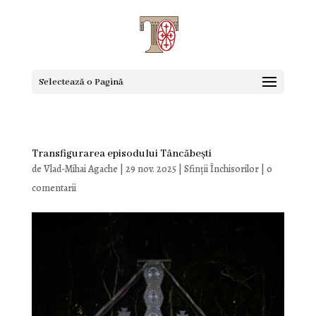
Selectează o Pagină
Transfigurarea episodului Tâncăbești
de
Vlad-Mihai Agache
|
29 nov. 2025
|
Sfinţii Închisorilor
|
0
comentarii