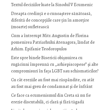
Textul deciziilor luate la Sinodul V Ecumenic
Dreapta credință e o cunoaștere sănătoasă,
diferită de concepțiile care țin în amorțire
(moarte) sufletească
Cum a întrerupt Mitr. Augustin de Florina
pomenirea Patriarhului Atenagora, lăudat de
Arhim. Epifanie Teodoropulos
Este spre binele Bisericii obișnuirea cu
rugăciuni împreună cu „arhiepiscopese” și alte
compromisuri în fața LGBT sau schismaticilor?
Cu cât ereziile au fost mai răspândite, cu atât
au fost mai greu de condamnat și de înfrânt
Ce face ca ecumenismul din Creta să nu fie
erezie discutabilă, ci clară și fără tăgadă