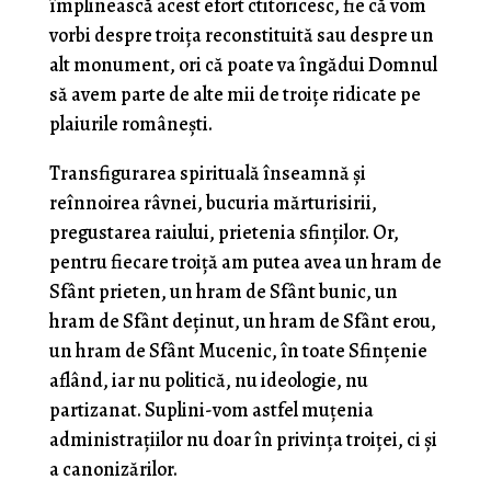
împlinească acest efort ctitoricesc, fie că vom
vorbi despre troiţa reconstituită sau despre un
alt monument, ori că poate va îngădui Domnul
să avem parte de alte mii de troiţe ridicate pe
plaiurile româneşti.
Transfigurarea spirituală înseamnă şi
reînnoirea râvnei, bucuria mărturisirii,
pregustarea raiului, prietenia sfinţilor. Or,
pentru fiecare troiţă am putea avea un hram de
Sfânt prieten, un hram de Sfânt bunic, un
hram de Sfânt deţinut, un hram de Sfânt erou,
un hram de Sfânt Mucenic, în toate Sfinţenie
aflând, iar nu politică, nu ideologie, nu
partizanat. Suplini-vom astfel muţenia
administraţiilor nu doar în privinţa troiţei, ci şi
a canonizărilor.