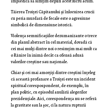
împiedică să simţim deplin acest lucru acum.
Tăierea Troiţei Căpitanului şi înlocuirea crucii
cu peria murdară de fecale este o agresiune
simbolică de dimensiune istorică.
Violenţa semnificaţiilor dezumanizante o trece
din planul abstract în cel material, dovadă că
cei mai mulţi dintre noi o resimţim mai mult ca
o Rănire în inimă decât ca ofensă adusă
valorilor creştine sau naţionale.
Chiar şi cei mai amorţiţi dintre creştini înţeleg
că această profanare a Troiţei este un incident
spiritual corespospondent, de exemplu, în
plan politic, cu episodul anulării alegerilor
prezidenţiale. Aici, corespondenţa nu se referă
la gravitate sau la şoc, ci la natura rupturii