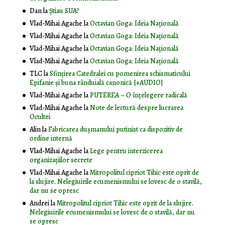
Dan
la
Știau SUA?
Vlad-Mihai Agache
la
Octavian Goga: Ideia Naţională
Vlad-Mihai Agache
la
Octavian Goga: Ideia Naţională
Vlad-Mihai Agache
la
Octavian Goga: Ideia Naţională
Vlad-Mihai Agache
la
Octavian Goga: Ideia Naţională
TLC
la
Sfințirea Catedralei cu pomenirea schismaticului
Epifanie și buna rânduială canonică [+AUDIO]
Vlad-Mihai Agache
la
PUTEREA – O înţelegere radicală
Vlad-Mihai Agache
la
Note de lectură despre lucrarea
Ocultei
Alin
la
Fabricarea dușmanului putinist ca dispozitiv de
ordine internă
Vlad-Mihai Agache
la
Lege pentru interzicerea
organizaţiilor secrete
Vlad-Mihai Agache
la
Mitropolitul cipriot Tihic este oprit de
la slujire. Nelegiuirile ecumenismului se lovesc de o stavilă,
dar nu se opresc
Andrei
la
Mitropolitul cipriot Tihic este oprit de la slujire.
Nelegiuirile ecumenismului se lovesc de o stavilă, dar nu
se opresc