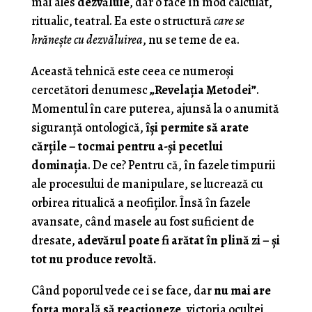
mai ales
dezvăluie
, dar o face în mod calculat,
ritualic, teatral. Ea este o structură
care se
hrănește cu dezvăluirea
, nu se teme de ea.
Această tehnică este ceea ce numeroşi
cercetători denumesc
„Revelația Metodei”
.
Momentul în care puterea, ajunsă la o anumită
siguranță ontologică,
își permite să arate
cărțile – tocmai pentru a-și pecetlui
dominația
. De ce? Pentru că, în fazele timpurii
ale procesului de manipulare, se lucrează cu
orbirea ritualică a neofiților. Însă în fazele
avansate, când masele au fost suficient de
dresate,
adevărul poate fi arătat în plină zi – și
tot nu produce revoltă.
Când poporul vede ce i se face, dar
nu mai are
forța morală să reacționeze
, victoria ocultei