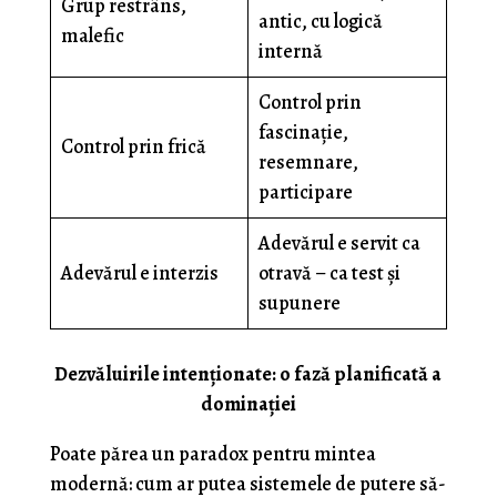
Grup restrâns,
antic, cu logică
malefic
internă
Control prin
fascinație,
Control prin frică
resemnare,
participare
Adevărul e servit ca
Adevărul e interzis
otravă – ca test și
supunere
Dezvăluirile intenţionate: o fază planificată a
dominației
Poate părea un paradox pentru mintea
modernă: cum ar putea sistemele de putere să-