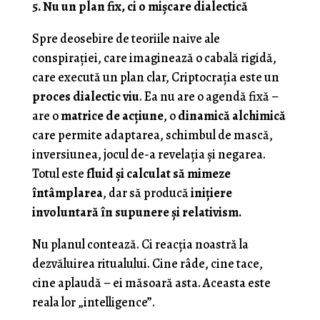
5. Nu un plan fix, ci o mișcare dialectică
Spre deosebire de teoriile naive ale
conspirației, care imaginează o cabală rigidă,
care execută un plan clar, Criptocrația este un
proces dialectic viu
. Ea nu are o agendă fixă –
are o
matrice de acțiune
, o
dinamică alchimică
care permite adaptarea, schimbul de mască,
inversiunea, jocul de-a revelația și negarea.
Totul este
fluid și calculat să mimeze
întâmplarea
, dar să producă
inițiere
involuntară în supunere și relativism.
Nu planul contează. Ci reacția noastră la
dezvăluirea ritualului. Cine râde, cine tace,
cine aplaudă – ei măsoară asta. Aceasta este
reala lor „intelligence”.