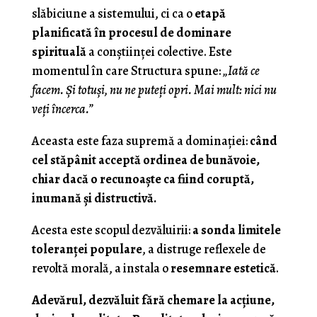
slăbiciune a sistemului, ci ca o
etapă
planificată în procesul de dominare
spirituală
a conștiinței colective. Este
momentul în care Structura spune:
„Iată ce
facem. Și totuși, nu ne puteți opri. Mai mult: nici nu
veți încerca.”
Aceasta este faza supremă a dominației:
când
cel stăpânit acceptă ordinea de bunăvoie,
chiar dacă o recunoaște ca fiind coruptă,
inumană și distructivă.
Acesta este scopul dezvăluirii:
a sonda limitele
toleranței populare
, a distruge reflexele de
revoltă morală, a instala o
resemnare estetică
.
Adevărul, dezvăluit fără chemare la acțiune,