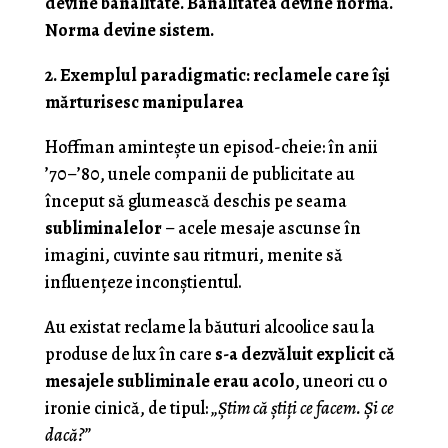
devine banalitate. Banalitatea devine normă.
Norma devine sistem.
2. Exemplul paradigmatic: reclamele care își
mărturisesc manipularea
Hoffman amintește un episod-cheie: în anii
’70–’80, unele companii de publicitate au
început să glumească deschis pe seama
subliminalelor
– acele mesaje ascunse în
imagini, cuvinte sau ritmuri, menite să
influențeze inconștientul.
Au existat reclame la băuturi alcoolice sau la
produse de lux în care
s-a dezvăluit explicit că
mesajele subliminale erau acolo
, uneori cu o
ironie cinică, de tipul:
„Știm că știți ce facem. Și ce
dacă?”