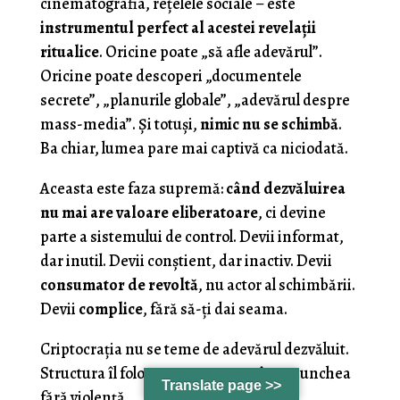
cinematografia, rețelele sociale – este
instrumentul perfect al acestei revelații
ritualice
. Oricine poate „să afle adevărul”.
Oricine poate descoperi „documentele
secrete”, „planurile globale”, „adevărul despre
mass-media”. Și totuși,
nimic nu se schimbă
.
Ba chiar, lumea pare mai captivă ca niciodată.
Aceasta este faza supremă:
când dezvăluirea
nu mai are valoare eliberatoare
, ci devine
parte a sistemului de control. Devii informat,
dar inutil. Devii conștient, dar inactiv. Devii
consumator de revoltă
, nu actor al schimbării.
Devii
complice
, fără să-ți dai seama.
Criptocrația nu se teme de adevărul dezvăluit.
Structura îl folosește pentru a te îngenunchea
Translate page >>
fără violență.