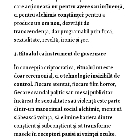
care acționează
nu pentru avere sau influență
,
ci pentru
alchimia conștiinței
: pentru a
produce un
om nou
, dezvrăjit de
transcendență, dar programabil prin frică,
sexualitate, revoltă, ironie și șoc.
3. Ritualul ca instrument de guvernare
În concepția criptocratică,
ritualul
nu este
doar ceremonial, ci o
tehnologie invizibilă de
control
. Fiecare atentat, fiecare film horror,
fiecare scandal politic sau mesaj publicitar
încărcat de sexualitate sau violență este parte
dintr-un
mare ritual social alchimic
, menit să
slăbească voința, să elimine bariera dintre
conștient și subconștient și să transforme
masele în
receptori pasivi ai voinței oculte
.