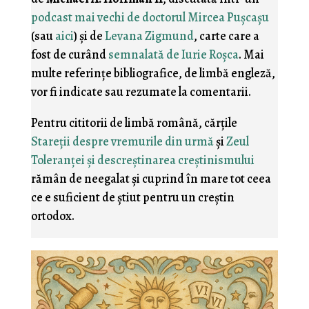
podcast mai vechi de doctorul Mircea Puşcaşu
(sau
aici
) şi de
Levana Zigmund
, carte care a
fost de curând
semnalată de Iurie Roşca
. Mai
multe referinţe bibliografice, de limbă engleză,
vor fi indicate sau rezumate la comentarii.
Pentru cititorii de limbă română, cărţile
Stareţii despre vremurile din urmă
şi
Zeul
Toleranţei şi descreştinarea creştinismului
rămân de neegalat şi cuprind în mare tot ceea
ce e suficient de ştiut pentru un creştin
ortodox.