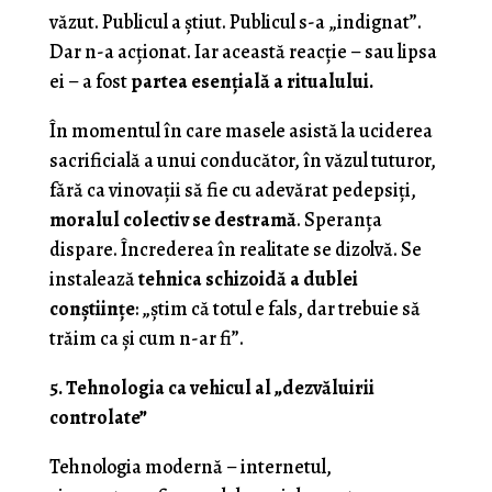
văzut. Publicul a știut. Publicul s-a „indignat”.
Dar n-a acționat. Iar această reacție – sau lipsa
ei – a fost
partea esențială a ritualului.
În momentul în care masele asistă la uciderea
sacrificială a unui conducător, în văzul tuturor,
fără ca vinovații să fie cu adevărat pedepsiți,
moralul colectiv se destramă
. Speranța
dispare. Încrederea în realitate se dizolvă. Se
instalează
tehnica schizoidă a dublei
conștiințe
: „știm că totul e fals, dar trebuie să
trăim ca și cum n-ar fi”.
5. Tehnologia ca vehicul al „dezvăluirii
controlate”
Tehnologia modernă – internetul,