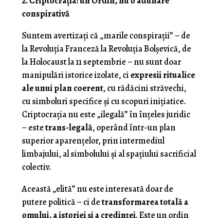
2. Criptocrația: un Ordin, nu o adunare
conspirativă
Suntem avertizaţi că „marile conspirații” – de
la Revoluția Franceză la Revoluția Bolșevică, de
la Holocaust la 11 septembrie – nu sunt doar
manipulări istorice izolate, ci
expresii ritualice
ale unui plan coerent
, cu rădăcini străvechi,
cu simboluri specifice și cu scopuri inițiatice.
Criptocrația nu este „ilegală” în înțeles juridic
– este
trans-legală
, operând într-un plan
superior aparențelor, prin intermediul
limbajului, al simbolului și al spațiului sacrificial
colectiv.
Această „elită” nu este interesată doar de
putere politică – ci de
transformarea totală a
omului, a istoriei și a credinței
. Este un ordin