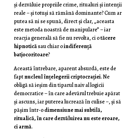
și dezvăluie propriile crime, ritualuri și intenții
reale – și totuși să rămână dominante? Cum ar
putea să ni se spună, direct și clar, „aceasta
este metoda noastră de manipulare” – iar
reacția generală să fie nu revolta, ci o
tăcere
hipnotică
sau chiar o
indiferență
batjocoritoare
?
Această întrebare, aparent absurdă, este de
fapt
nucleul înțelegerii criptocrației
. Ne
obligă să ieșim din tiparul naiv al logicii
democratice – în care adevărul trebuie apărat
și ascuns, iar puterea lucrează în culise –, și să
pășim într-o
dimensiune mai subtilă,
ritualică, în care dezvăluirea nu este eroare,
ci armă
.