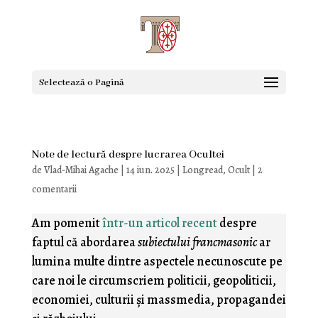
Selectează o Pagină
Note de lectură despre lucrarea Ocultei
de
Vlad-Mihai Agache
|
14 iun. 2025
|
Longread
,
Ocult
|
2
comentarii
Am pomenit
într-un articol recent
despre
faptul că abordarea
subiectului francmasonic
ar
lumina multe dintre aspectele necunoscute pe
care noi le circumscriem politicii, geopoliticii,
economiei, culturii şi massmedia, propagandei