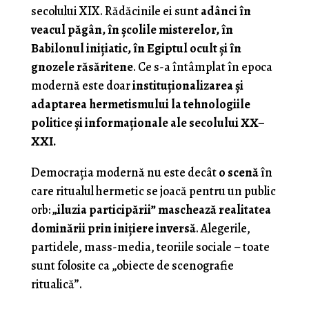
secolului XIX. Rădăcinile ei sunt
adânci în
veacul păgân, în școlile misterelor, în
Babilonul inițiatic, în Egiptul ocult și în
gnozele răsăritene
. Ce s-a întâmplat în epoca
modernă este doar
instituționalizarea și
adaptarea hermetismului la tehnologiile
politice și informaționale ale secolului XX–
XXI.
Democrația modernă nu este decât
o scenă
în
care ritualul hermetic se joacă pentru un public
orb:
„iluzia participării” maschează realitatea
dominării prin inițiere inversă
. Alegerile,
partidele, mass-media, teoriile sociale – toate
sunt folosite ca „obiecte de scenografie
ritualică”.