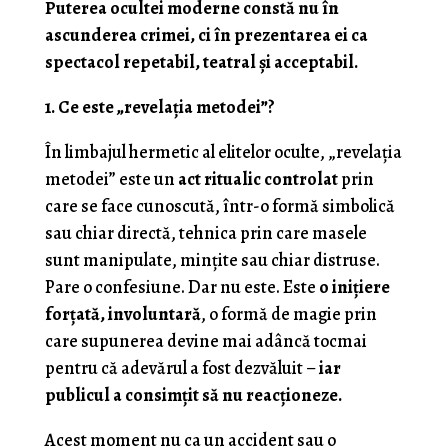
Puterea ocultei moderne constă nu în
ascunderea crimei, ci în prezentarea ei ca
spectacol repetabil, teatral și acceptabil.
1. Ce este „revelația metodei”?
În limbajul hermetic al elitelor oculte, „revelația
metodei” este un
act ritualic controlat
prin
care se face cunoscută, într-o formă simbolică
sau chiar directă, tehnica prin care masele
sunt manipulate, mințite sau chiar distruse.
Pare o confesiune. Dar nu este. Este
o inițiere
forțată, involuntară
, o formă de magie prin
care supunerea devine mai adâncă tocmai
pentru că adevărul a fost dezvăluit –
iar
publicul a consimțit să nu reacționeze.
Acest moment nu ca un accident sau o