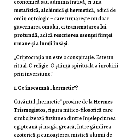
economică sau administrativă, ci una
metafizică, alchimică și hermetică
, adică de
ordin ontologic – care urmărește nu doar
guvernarea omului, ci
transmutarea lui
profundă
, adică
rescrierea esenței ființei
umane și a lumii însăși
.
„Criptocrația nu este o conspirație. Este un
ritual. O religie. O știință spirituală a înrobirii
prin inversiune.”
1. Ce înseamnă „hermetic”?
Cuvântul „hermetic” provine de la
Hermes
Trismegistos
, figura mitico-filosofică care
simbolizează fuziunea dintre înțelepciunea
egipteană și magia greacă, între gândirea
ezoterică și cunoașterea mistică a lumii de