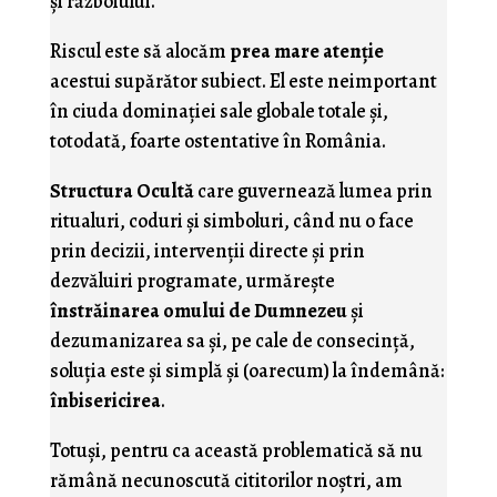
şi războiului.
Riscul este să alocăm
prea mare atenţie
acestui supărător subiect. El este neimportant
în ciuda dominaţiei sale globale totale şi,
totodată, foarte ostentative în România.
Structura Ocultă
care guvernează lumea prin
ritualuri, coduri şi simboluri, când nu o face
prin decizii, intervenţii directe şi prin
dezvăluiri programate, urmăreşte
înstrăinarea omului de Dumnezeu
şi
dezumanizarea sa şi, pe cale de consecinţă,
soluţia este şi simplă şi (oarecum) la îndemână:
înbisericirea
.
Totuşi, pentru ca această problematică să nu
rămână necunoscută cititorilor noştri, am