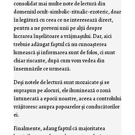
consolidat mai multe note de lectură din
domeniul ocult-simbolic-ritualic-ezoteric, doar
în legătură cu ceea ce ne interesează direct,
pentru a ne preveni unii pe alţii despre
lucrarea înşelătoare a vrăjmaşului. Dar, aici
trebuie adăugat faptul că nu cunoaşterea
lumească şi informarea sunt de folos, ci sunt
chiar riscante, după cum vom vedea din
însemnările ce urmează.
Deşi notele de lectură sunt mozaicate şi se
suprapun pe alocuri, ele iluminează o zonă
întunecată a epocii noastre, aceea a controlului
vrăjitoresc asupra popoarelor şi conducătorilor
ei.
Finalmente, adaug faptul că majoritatea