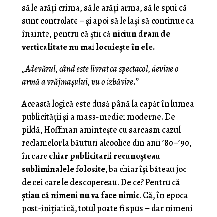
să le arăți crima, să le arăți arma, să le spui că
sunt controlate – și apoi să le lași să continue ca
înainte, pentru că știi că
niciun dram de
verticalitate nu mai locuiește în ele.
„Adevărul, când este livrat ca spectacol, devine o
armă a vrăjmașului, nu o izbăvire.”
Această logică este dusă până la capăt în lumea
publicității și a mass-mediei moderne. De
pildă, Hoffman amintește cu sarcasm cazul
reclamelor la băuturi alcoolice din anii ’80–’90,
în care
chiar publicitarii recunoșteau
subliminalele folosite
, ba chiar își băteau joc
de cei care le descopereau. De ce? Pentru că
știau că nimeni nu va face nimic
. Că, în epoca
post-inițiatică, totul poate fi spus – dar nimeni