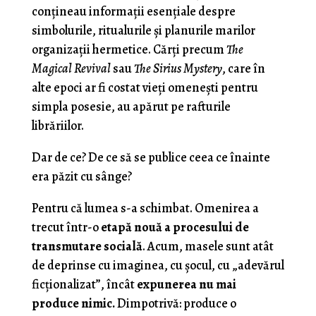
conțineau informații esențiale despre
simbolurile, ritualurile și planurile marilor
organizații hermetice. Cărți precum
The
Magical Revival
sau
The Sirius Mystery
, care în
alte epoci ar fi costat vieți omenești pentru
simpla posesie, au apărut pe rafturile
librăriilor.
Dar de ce? De ce să se publice ceea ce înainte
era păzit cu sânge?
Pentru că lumea s-a schimbat. Omenirea a
trecut într-o
etapă nouă a procesului de
transmutare socială
. Acum, masele sunt atât
de deprinse cu imaginea, cu șocul, cu „adevărul
ficționalizat”, încât
expunerea nu mai
produce nimic.
Dimpotrivă: produce o