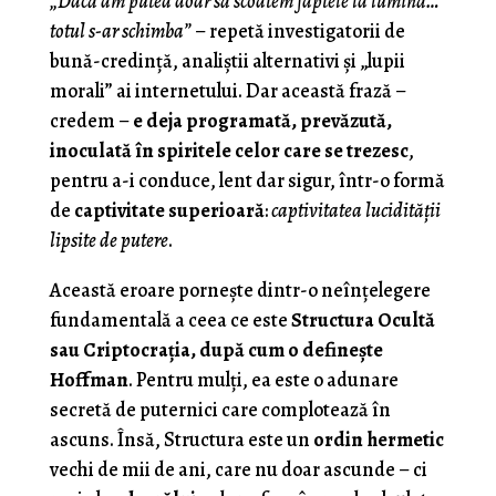
„Dacă am putea doar să scoatem faptele la lumină…
totul s-ar schimba”
– repetă investigatorii de
bună-credință, analiștii alternativi și „lupii
morali” ai internetului. Dar această frază –
credem –
e deja programată, prevăzută,
inoculată în spiritele celor care se trezesc
,
pentru a-i conduce, lent dar sigur, într-o formă
de
captivitate superioară
:
captivitatea lucidității
lipsite de putere
.
Această eroare pornește dintr-o neînțelegere
fundamentală a ceea ce este
Structura Ocultă
sau Criptocraţia, după cum o defineşte
Hoffman
. Pentru mulți, ea este o adunare
secretă de puternici care complotează în
ascuns. Însă, Structura este un
ordin hermetic
vechi de mii de ani, care nu doar ascunde – ci