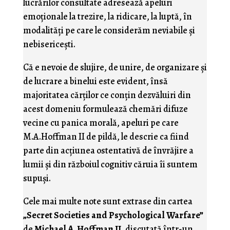
lucrărilor consultate adresează apeluri
emoţionale la trezire, la ridicare, la luptă, în
modalităţi pe care le considerăm neviabile şi
nebisericeşti.
Că e nevoie de slujire, de unire, de organizare şi
de lucrare a binelui este evident, însă
majoritatea cărţilor ce conţin dezvăluiri din
acest domeniu formulează chemări difuze
vecine cu panica morală, apeluri pe care
M.A.Hoffman II de pildă, le descrie ca fiind
parte din acţiunea ostentativă de învrăjire a
lumii şi din războiul cognitiv căruia îi suntem
supuşi.
Cele mai multe note sunt extrase din cartea
„Secret Societies and Psychological Warfare”
de
Michael A. Hoffman II
, discutată într-un