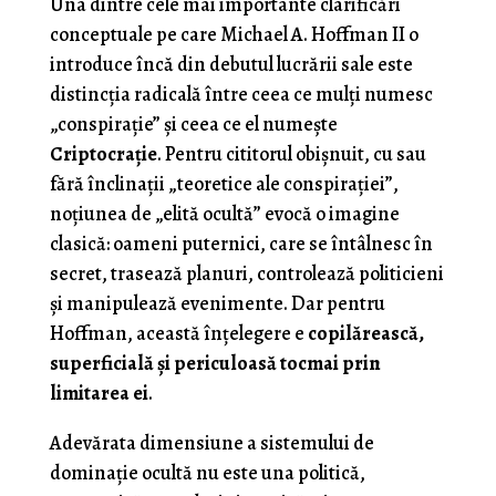
Una dintre cele mai importante clarificări
conceptuale pe care Michael A. Hoffman II o
introduce încă din debutul lucrării sale este
distincția radicală între ceea ce mulți numesc
„conspirație” și ceea ce el numește
Criptocrație
. Pentru cititorul obișnuit, cu sau
fără înclinații „teoretice ale conspirației”,
noțiunea de „elită ocultă” evocă o imagine
clasică: oameni puternici, care se întâlnesc în
secret, trasează planuri, controlează politicieni
și manipulează evenimente. Dar pentru
Hoffman, această înțelegere e
copilărească,
superficială și periculoasă tocmai prin
limitarea ei
.
Adevărata dimensiune a sistemului de
dominație ocultă nu este una politică,