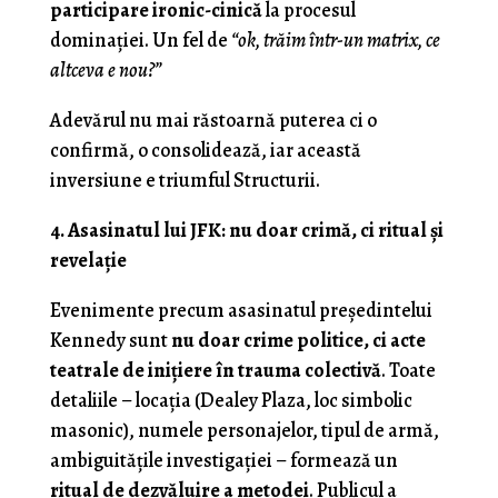
participare ironic-cinică
la procesul
dominației. Un fel de
“ok, trăim într-un matrix, ce
altceva e nou?”
Adevărul nu mai răstoarnă puterea ci o
confirmă, o consolidează, iar această
inversiune e triumful Structurii.
4. Asasinatul lui JFK: nu doar crimă, ci ritual și
revelație
Evenimente precum asasinatul președintelui
Kennedy sunt
nu doar crime politice, ci acte
teatrale de inițiere în trauma colectivă
. Toate
detaliile – locația (Dealey Plaza, loc simbolic
masonic), numele personajelor, tipul de armă,
ambiguitățile investigației – formează un
ritual de dezvăluire a metodei
. Publicul a