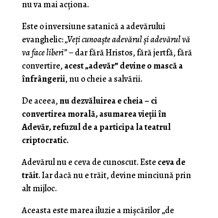
nu va mai acționa.
Este o inversiune satanică a adevărului
evanghelic:
„Veți cunoaște adevărul și adevărul vă
va face liberi”
– dar fără Hristos, fără jertfă, fără
convertire,
acest „adevăr” devine o mască a
înfrângerii
, nu o cheie a salvării.
De aceea,
nu dezvăluirea e cheia – ci
convertirea morală, asumarea vieții în
Adevăr, refuzul de a participa la teatrul
criptocratic.
Adevărul nu e ceva de cunoscut. Este
ceva de
trăit
. Iar dacă nu e trăit, devine minciună prin
alt mijloc.
Aceasta este marea iluzie a mișcărilor „de