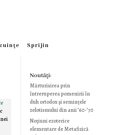
zuinţe
Sprijin
Noutăţi:
Mărturisirea prin
întreruperea pomenirii în
duh ortodox și semințele
ce
zelotismului din anii ’60-’70
ic
inei
Noţiuni ezoterice
elementare de Metafizică