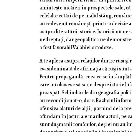
amintește nicăieri în prospectele sale, că
celelalte cetăți de pe malul stâng, românes
au redevenit românești printr-o decizie a ț
asupra literaturii istorice. Istoricii nu 
nedreptăți, dar geopolitica ne demonstreaz
a fost favorabil Valahiei ortodoxe.
A te apleca asupra relațiilor dintre ruși ș
cvasidominată de afirmația că rușii sunt 
Pentru propagandă, ceea ce se întâmplă la
care nu obosesc să scrie despre istorie lu
proaspăt. Schimbările din geografia politi
au recondiționat-o, doar. Războiul inform
ofensivă alături de alții , pornind de la p
afundăm în jocuri ale marilor actori, pe c
sunt dușmanii românilor, deși ei nu au î