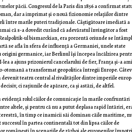
emelor păcii. Congresul de la Paris din 1856 a confirmat stat
an, dar a imprimat și o nouă fizionomie relațiilor dintre
li între marile puteri tradiționale. Câștigătoare imediată a
 numai că s-a dovedit curând că adevăratul învingător a fost
 Realpolitik-ul bismarckian, era prezentă oriunde se întâmp
rtă se afla în sfera de influență a Germaniei, unele state
 origini germanice, iar Berlinul își începea încălzirea pent
-lea a ajuns prizonierul cancelarului de fier, Franța și-a am
uso-otomană a transformat geopolitica întregii Europe. Câte
devenit teatru central al rivalităților dintre imperiile euro
isiv, ci rațiunile de apărare, ca și astăzi, de altfel.
n evidență rolul căilor de comunicație în marile confruntări
ntre altele, și pentru că nu a putut deplasa rapid întăriri, e
terestră, în timp ce inamicii săi dominau căile maritime, m
 succesul în partea continentală tot din lipsa căilor de
ilor românești în scenariile de război ale europenilor împotr