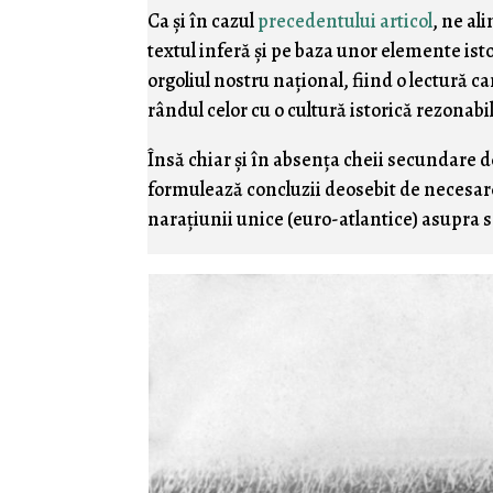
Ca şi în cazul
precedentului articol
, ne al
textul inferă şi pe baza unor elemente ist
orgoliul nostru naţional, fiind o lectură c
rândul celor cu o cultură istorică rezonabi
Însă chiar şi în absenţa cheii secundare de
formulează concluzii deosebit de necesare
naraţiunii unice (euro-atlantice) asupra s