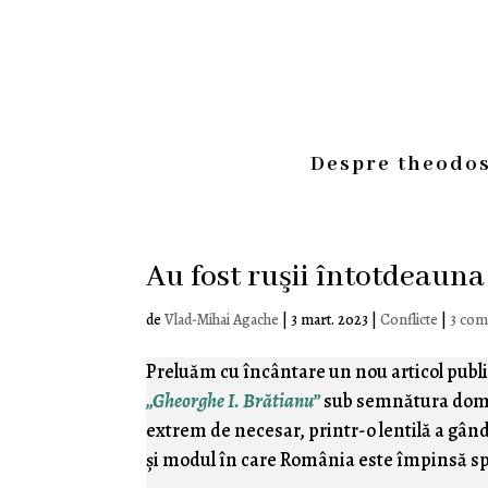
Despre theodos
Au fost ruşii întotdeaun
de
Vlad-Mihai Agache
|
3 mart. 2023
|
Conflicte
|
3 com
Preluăm cu încântare un nou articol publi
„Gheorghe I. Brătianu”
sub semnătura do
extrem de necesar, printr-o lentilă a gând
şi modul în care România este împinsă sp