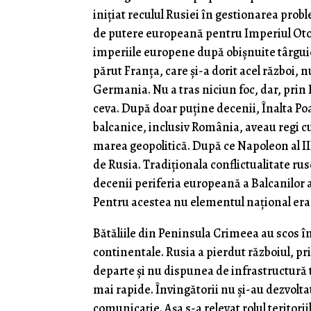
inițiat reculul Rusiei în gestionarea probl
de putere europeană pentru Imperiul Otom
imperiile europene după obișnuite târguie
părut Franța, care și-a dorit acel război,
Germania. Nu a tras niciun foc, dar, prin
ceva. După doar puține decenii, Înalta Poa
balcanice, inclusiv România, aveau regi cu
marea geopolitică. După ce Napoleon al III
de Rusia. Tradiționala conflictualitate r
decenii periferia europeană a Balcanilor a 
Pentru acestea nu elementul național era dec
Bătăliile din Peninsula Crimeea au scos î
continentale. Rusia a pierdut războiul, pri
departe și nu dispunea de infrastructură 
mai rapide. Învingătorii nu și-au dezvoltat
comunicație. Așa s-a relevat rolul teritori