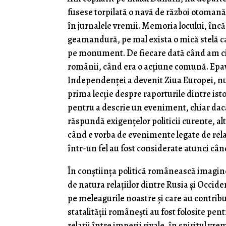
fusese torpilată o navă de război otomană,
în jurnalele vremii. Memoria locului, încă
geamandură, pe mal exista o mică stelă ca
pe monument. De fiecare dată când am cit
românii, când era o acțiune comună. Epava
Independenței a devenit Ziua Europei, nu 
prima lecție despre raporturile dintre istor
pentru a descrie un eveniment, chiar dacă 
răspundă exigențelor politicii curente, alt
când e vorba de evenimente legate de rel
într-un fel au fost considerate atunci cân
În conștiința politică românească imagine
de natura relațiilor dintre Rusia și Occi
pe meleagurile noastre și care au contribu
statalității românești au fost folosite pen
relații între imperii rivale, în spiritul vr