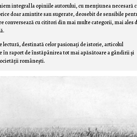
iniem integral la opiniile autorului, cu menţiunea necesară 
orice doar amintite sau sugerate, deosebit de sensibile pent
are conversează cu cititori din mai multe categorii, mai ales 
lă.
 lectură, destinată celor pasionaţi de istorie, articolul
 în raport de înstăpânirea tot mai apăsătoare a gândirii şi
ocietăţii româneşti.