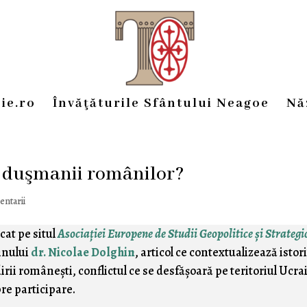
ie.ro
Învăţăturile Sfântului Neagoe
Nă
a duşmanii românilor?
entarii
cat pe situl
Asociaţiei Europene de Studii Geopolitice şi Strategi
mnului
dr. Nicolae Dolghin
, articol ce contextualizează istor
irii româneşti, conflictul ce se desfăşoară pe teritoriul Ucra
re participare.