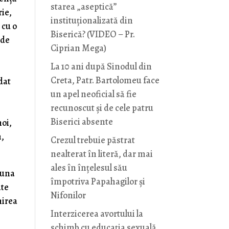
starea „aseptică”
rie,
instituționalizată din
 cu o
Biserică? (VIDEO – Pr.
 de
Ciprian Mega)
La 10 ani după Sinodul din
Creta, Patr. Bartolomeu face
dat
un apel neoficial să fie
recunoscut și de cele patru
Biserici absente
noi,
m,
Crezul trebuie păstrat
nealterat în literă, dar mai
ales în înțelesul său
auna
împotriva Papahagilor și
ate
Nifonilor
nirea
Interzicerea avortului la
schimb cu educaţia sexuală