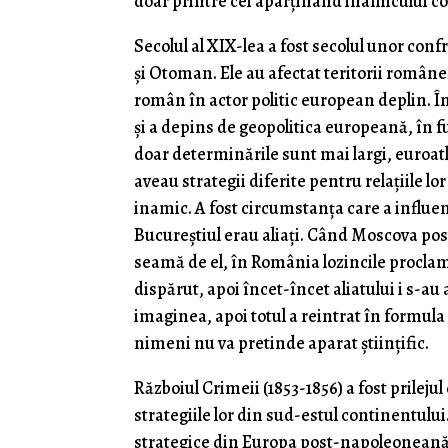
doar printre cei aparținând inamicului col
Secolul al XIX-lea a fost secolul unor con
și Otoman. Ele au afectat teritorii româneș
român în actor politic european deplin. În
și a depins de geopolitica europeană, în fu
doar determinările sunt mai largi, euroat
aveau strategii diferite pentru relațiile lo
inamic. A fost circumstanța care a influe
Bucureștiul erau aliați. Când Moscova post
seamă de el, în România lozincile proclama
dispărut, apoi încet-încet aliatului i s-au
imaginea, apoi totul a reintrat în formula 
nimeni nu va pretinde aparat științific.
Războiul Crimeii (1853-1856) a fost prilejul
strategiile lor din sud-estul continentului.
strategice din Europa post-napoleoneană 