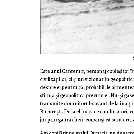
Este anul Cantemir, personaj copleșitor î
civilizațiilor, ci și un vizionar în geopolit
despre el pentru că, probabil, le alimente
știință și geopolitică precum el. Nu-și găse
transmite domnitorul-savant de la înălțim
București. De la el încoace conducătorii 
jur prin gaura cheii, convinși că sunt eroi
Am copilărit pe malul Dunării, nu depart