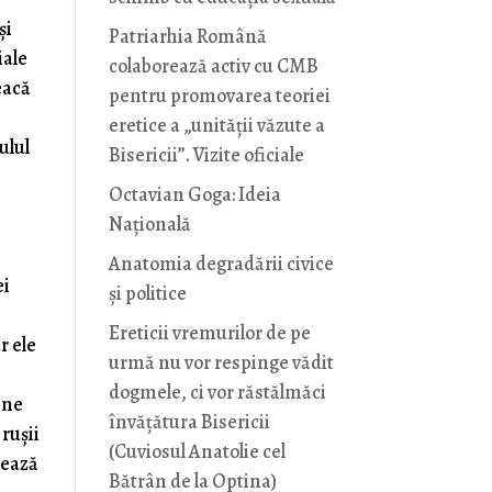
și
Patriarhia Română
iale
colaborează activ cu CMB
eacă
pentru promovarea teoriei
eretice a „unității văzute a
ulul
Bisericii”. Vizite oficiale
Octavian Goga: Ideia
Naţională
Anatomia degradării civice
ei
și politice
r
Ereticii vremurilor de pe
r ele
urmă nu vor respinge vădit
dogmele, ci vor răstălmăci
 ne
învățătura Bisericii
rușii
(Cuviosul Anatolie cel
tează
Bătrân de la Optina)