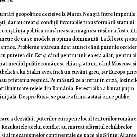
ectiv.
fruntări geopolitice decisive la Marea Neagră între Imperiile
ti, dar au creat și condiții favorabile transformării statului
 conștiința politică românească imaginea rușilor a fost cult
ncție de ea se modela și opinia dominantă. La fel este și ast
lantice. Probleme apăreau doar atunci când puterile occide
r cu puterea din Est și când pentru unii ea era aliat, pentru al
nțat mediul politic românesc chiar și atunci când Moscova și
belică a lui Stalin avea încă un cuvânt greu, iar Europa ține
u prietenia veșnică. Pe măsură ce a intrat în criză, lozincil
 atribuit toate relele din România. Perestroika a blurat puțin
inițială. Despre Rusia se poate afirma astăzi orice public,
 care a dezvăluit puterilor europene locul teritoriilor române
 Rezultatele acelui conflict au marcat sfârșitul echilibrelor
și al mecanismelor continentale de pace ale Sfintei Alianțe