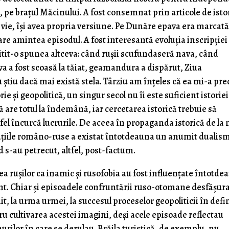
 pe brațul Măcinului. A fost consemnat prin articole de isto
 vie, își avea propria versiune. Pe Dunăre epava era marcată
re amintea episodul. A fost interesantă evoluția inscripției
it-o spunea altceva: când rușii scufundaseră nava, când
 a fost scoasă la tăiat, geamandura a dispărut, Ziua
știu dacă mai există stela. Târziu am înțeles că ea mi-a pre
ie și geopolitică, un singur secol nu îi este suficient istoriei
are totul la îndemână, iar cercetarea istorică trebuie să
fel încurcă lucrurile. De aceea în propaganda istorică de la 
ațiile româno-ruse a existat întotdeauna un anumit dualis
d s-au petrecut, altfel, post-factum.
a rușilor ca inamic și rusofobia au fost influențate întotde
dent. Chiar și episoadele confruntării ruso-otomane desfășur
it, la urma urmei, la succesul proceselor geopoliticii în defi
tru cultivarea acestei imagini, deși acele episoade reflectau
emurilor în care se derulau. Brăila turistică, de exemplu, nu