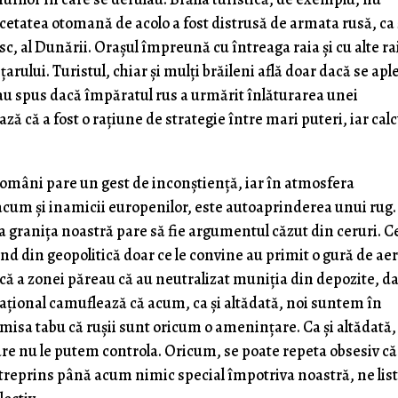
 cetatea otomană de acolo a fost distrusă de armata rusă, ca 
c, al Dunării. Orașul împreună cu întreaga raia și cu alte ra
arului. Turistul, chiar și mulți brăileni află doar dacă se apl
ne-au spus dacă împăratul rus a urmărit înlăturarea unei
ă că a fost o rațiune de strategie între mari puteri, iar calc
i români pare un gest de inconștiență, iar în atmosfera
acum și inamicii europenilor, este autoaprinderea unui rug.
 granița noastră pare să fie argumentul căzut din ceruri. C
ând din geopolitică doar ce le convine au primit o gură de ae
că a zonei păreau că au neutralizat muniția din depozite, da
ațional camuflează că acum, ca și altădată, noi suntem în
remisa tabu că rușii sunt oricum o amenințare. Ca și altădată,
are nu le putem controla. Oricum, se poate repeta obsesiv că 
ntreprins până acum nimic special împotriva noastră, ne lis