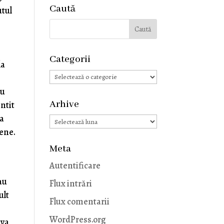
Caută
utul
Categorii
la
Categorii
ru
Arhive
intit
va
Arhive
pene.
Meta
Autentificare
rau
Flux intrări
ult
Flux comentarii
WordPress.org
iva