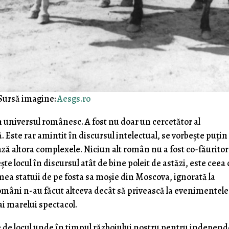
Sursă imagine:
Aesgs.ro
n universul românesc. A fost nu doar un cercetător al
ică. Este rar amintit în discursul intelectual, se vorbește puțin
ază altora complexele. Niciun alt român nu a fost co-făuritor
ște locul în discursul atât de bine poleit de astăzi, este ceea 
ea statuii de pe fosta sa moșie din Moscova, ignorată la
români n-au făcut altceva decât să privească la evenimentele
 ai marelui spectacol.
e de locul unde în timpul războiului nostru pentru indepen