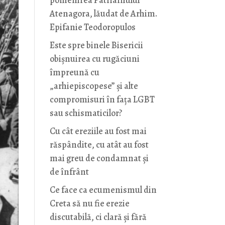
pomenirea Patriarhului
Atenagora, lăudat de Arhim.
Epifanie Teodoropulos
Este spre binele Bisericii
obișnuirea cu rugăciuni
împreună cu
„arhiepiscopese” și alte
compromisuri în fața LGBT
sau schismaticilor?
Cu cât ereziile au fost mai
răspândite, cu atât au fost
mai greu de condamnat și
de înfrânt
Ce face ca ecumenismul din
Creta să nu fie erezie
discutabilă, ci clară și fără