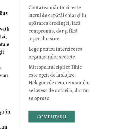
Căutarea mântuirii este
 Rus
lucrul de căpătâi chiar și în
apărarea credinței, fără
ivată
compromis, dar și fără
ăzi,
ieșire din sine
ntale
Lege pentru interzicerea
ții
organizaţiilor secrete
Mitropolitul cipriot Tihic
a
este oprit de la slujire.
e au
Nelegiuirile ecumenismului
se lovesc de o stavilă, dar nu
se opresc
ști în
COMENTARII
, au