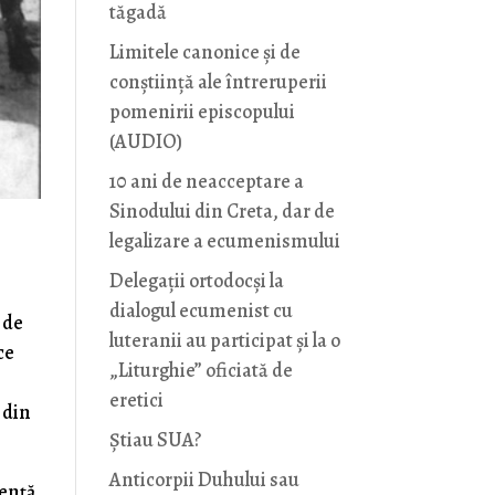
tăgadă
Limitele canonice și de
conștiință ale întreruperii
pomenirii episcopului
(AUDIO)
10 ani de neacceptare a
Sinodului din Creta, dar de
legalizare a ecumenismului
Delegații ortodocși la
dialogul ecumenist cu
 de
luteranii au participat și la o
ce
„Liturghie” oficiată de
eretici
 din
Știau SUA?
Anticorpii Duhului sau
dență