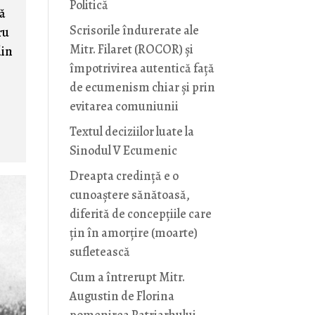
Politică
că
Scrisorile îndurerate ale
ru
Mitr. Filaret (ROCOR) și
din
împotrivirea autentică față
de ecumenism chiar și prin
evitarea comuniunii
Textul deciziilor luate la
Sinodul V Ecumenic
Dreapta credință e o
cunoaștere sănătoasă,
diferită de concepțiile care
țin în amorțire (moarte)
sufletească
Cum a întrerupt Mitr.
Augustin de Florina