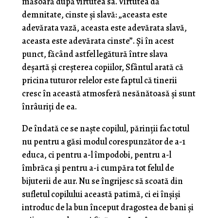
măsoară după virtutea sa. Virtutea dă
demnitate, cinste şi slavă: „aceasta este
adevărata vază, aceasta este adevărata slavă,
aceasta este adevă­rata cinste”. Şi în acest
punct, făcând astfel legătură între slava
deşartă şi creşterea copiilor, Sfântul arată că
pricina tuturor relelor este faptul că tinerii
cresc în această atmosferă nesănătoasă şi sunt
înrâuriţi de ea.
De îndată ce se naşte copilul, părinţii fac totul
nu pentru a găsi modul corespunzător de a-1
educa, ci pentru a-l împodobi, pentru a-l
îmbrăca şi pentru a-i cumpăra tot felul de
bijuterii de aur. Nu se îngrijesc să scoată din
sufletul copilului această patimă, ci ei înşişi
introduc de la bun început dragostea de bani şi