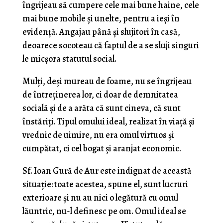
îngrijeau să cumpere cele mai bune haine, cele
mai bune mobile şi unelte, pentru a ieşi în
evidenţă. Angajau până şi slu­jitori în casă,
deoarece socoteau că faptul de a se sluji singuri
le micşora statutul social.
Mulţi, deşi mureau de foame, nu se îngrijeau
de întreţinerea lor, ci doar de demnitatea
socială şi de a arăta că sunt cineva, că sunt
înstăriţi. Tipul omului ide­al, realizat în viaţă şi
vrednic de uimire, nu era omul virtuos şi
cumpătat, ci cel bogat şi aranjat economic.
Sf. Ioan Gură de Aur este indignat de această
situație: toate acestea, spune el, sunt lucruri
exterioare şi nu au nici o legătură cu omul
lăuntric, nu-l definesc pe om. Omul ideal se