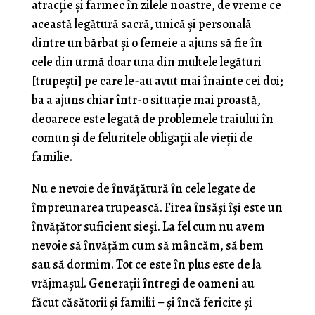
atracţie şi farmec în zilele noastre, de vreme ce
această legătură sacră, unică şi personală
dintre un bărbat şi o femeie a ajuns să fie în
cele din urmă doar una din multele legături
[trupeşti] pe care le-au avut mai înainte cei doi;
ba a ajuns chiar într-o situaţie mai proastă,
deoarece este legată de problemele traiului în
comun şi de feluritele obligaţii ale vieţii de
familie.
Nu e nevoie de învăţătură în cele legate de
împre­unarea trupească. Firea însăşi îşi este un
învăţător sufi­cient sieşi. La fel cum nu avem
nevoie să învăţăm cum să mâncăm, să bem
sau să dormim. Tot ce este în plus este de la
vrăjmașul. Generații întregi de oameni au
făcut căsătorii și familii – și încă fericite și