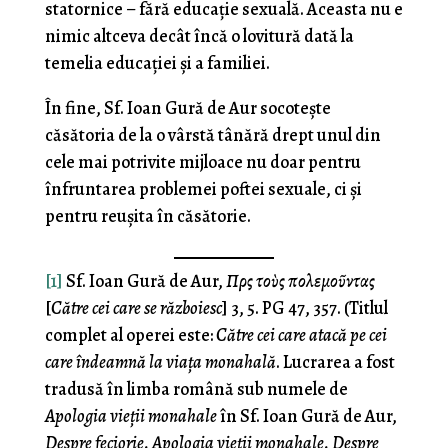
statornice – fără educație sexuală. Aceasta nu e
nimic altceva decât încă o lovitură dată la
temelia educației și a familiei.
În fine, Sf. Ioan Gură de Aur socotește
căsătoria de la o vârstă tânără drept unul din
cele mai potrivite mijloace nu doar pentru
înfruntarea problemei poftei sexuale, ci și
pentru reușita în căsătorie.
[1]
Sf. Ioan Gură de Aur,
Πρὸς τοὺς πολεμοῦντας
[
Către cei care se războiesc
] 3, 5. PG 47, 357. (Titlul
complet al operei este:
Către cei care atacă pe cei
care îndeamnă la viața monahală
. Lucrarea a fost
tradusă în limba română sub numele de
Apologia vieții monahale
în Sf. Ioan Gură de Aur,
Despre feciorie. Apologia vieții monahale. Despre