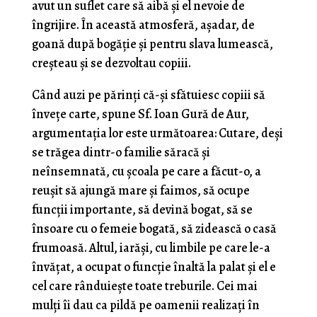
avut un suflet care să aibă și el nevoie de
îngrijire. În această atmosferă, așadar, de
goană după bogăție și pentru slava lumească,
creșteau și se dezvoltau copiii.
Când auzi pe părinți că-și sfătuiesc copiii să
învețe carte, spune Sf. Ioan Gură de Aur,
argumentația lor este următoarea: Cutare, deși
se trăgea dintr-o familie săracă și
neînsemnată, cu școala pe care a făcut-o, a
reușit să ajungă mare și faimos, să ocupe
funcții importante, să devină bogat, să se
însoare cu o femeie bogată, să zidească o casă
frumoasă. Altul, iarăși, cu limbile pe care le-a
învățat, a ocupat o funcție înaltă la palat și el e
cel care rânduiește toate treburile. Cei mai
mulți îi dau ca pildă pe oamenii realizați în