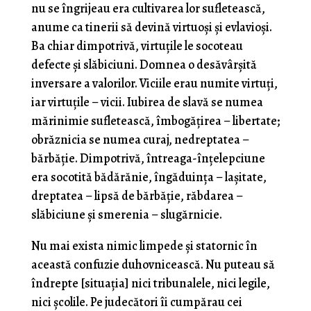
nu se îngrijeau era cultivarea lor sufletească,
anume ca tinerii să devină virtuoși și evlavioși.
Ba chiar dimpotrivă, virtuțile le socoteau
defecte și slăbiciuni. Domnea o desăvârșită
inversare a valorilor. Viciile erau numite virtuți,
iar virtuțile – vicii. Iubirea de slavă se numea
mărinimie sufletească, îmbogățirea – libertate;
obrăznicia se numea curaj, nedreptatea –
bărbăție. Dimpotrivă, întreaga-înțelepciune
era socotită bădărănie, îngăduința – lașitate,
dreptatea – lipsă de bărbăție, răbdarea –
slăbiciune și smerenia – slugărnicie.
Nu mai exista nimic limpede și statornic în
această confuzie duhovnicească. Nu puteau să
îndrepte [situația] nici tribunalele, nici legile,
nici școlile. Pe judecători îi cumpărau cei