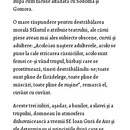
după cum făcuse altădată cu Sodoma și
Gomora.
O mare răspundere pentru destrăbălarea
morală Sfântul o atribuie teatrului, ale cărui
piese aveau mai ales subiecte obscene, curvii și
adultere: „Acolo iau naștere adulterele, acolo se
pune la cale stricarea căsniciilor, acolo sunt
femei ce-și vând trupul, bărbați care se
prostituează, tineri destrăbălându-se; toate
sunt pline de fărădelege, toate pline de
măscări, toate pline de rușine”, remarcă el,
cuvânt cu cuvânt.
Aceste trei iubiri, așadar, a banilor, a slavei și a
trupului, domneau în atmosfera
duhovnicească a vremii Sf. Ioan Gură de Aur și
ele determinau și principiile după care se