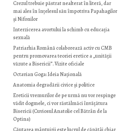
Crezul trebuie păstrat nealterat în literă, dar
mai ales în înțelesul său împotriva Papahagilor
și Nifonilor
Interzicerea avortului la schimb cu educaţia
sexuală
Patriarhia Română colaborează activ cu CMB
pentru promovarea teoriei eretice a „unității
văzute a Bisericii”. Vizite oficiale
Octavian Goga: Ideia Naţională
Anatomia degradării civice și politice
Ereticii vremurilor de pe urmă nu vor respinge
vădit dogmele, ci vor răstălmăci învățătura
Bisericii (Cuviosul Anatolie cel Bătrân de la
Optina)
Căutarea mântuirii este lucrul de căpătâi chiar