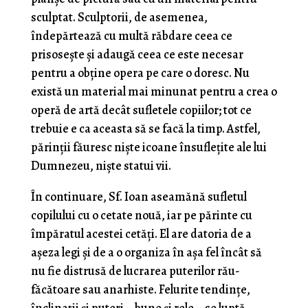
sculptat. Sculptorii, de asemenea,
îndepărtează cu multă răbdare ceea ce
prisosește și adaugă ceea ce este necesar
pentru a obține opera pe care o doresc. Nu
există un material mai minunat pentru a crea o
operă de artă decât sufletele copiilor; tot ce
trebuie e ca aceasta să se facă la timp. Astfel,
părinții făuresc niște icoane însuflețite ale lui
Dumnezeu, niște statui vii.
În continuare, Sf. Ioan aseamănă sufletul
copilului cu o cetate nouă, iar pe părinte cu
împăratul acestei cetăți. El are datoria de a
așeza legi și de a o organiza în așa fel încât să
nu fie distrusă de lucrarea puterilor rău-
făcătoare sau anarhiste. Felurite tendințe,