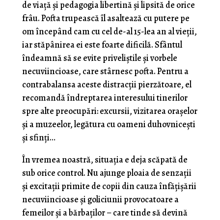
de viaţă şi pedagogia libertină şi lipsită de orice
frâu. Pofta trupească îl asaltează cu putere pe
om începând cam cu cel de-al 15-lea an al vieţii,
iar stăpânirea ei este foarte dificilă. Sfântul
îndeamnă să se evite priveliştile şi vorbele
necuviincioase, care stârnesc pofta. Pentru a
contrabalansa aceste distrac­ţii pierzătoare, el
recomandă îndreptarea interesului tinerilor
spre alte preocupări: excursii, vizitarea ora­şelor
şi a muzeelor, legătura cu oameni duhovniceşti
şi sfinţi…
În vremea noastră, situaţia e deja scăpată de
sub orice control. Nu ajunge ploaia de senzaţii
şi excitaţii primite de copii din cauza înfăţişării
necuviincioase şi goliciunii provocatoare a
femeilor şi a bărbaţilor – care tinde să devină