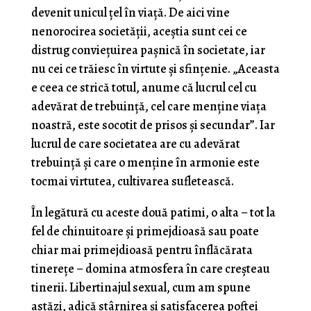
devenit unicul țel în viață. De aici vine
nenorocirea societății, aceștia sunt cei ce
distrug conviețuirea pașnică în societate, iar
nu cei ce trăiesc în virtute și sfințenie. „Aceasta
e ceea ce strică totul, anume că lucrul cel cu
adevărat de trebuință, cel care menține viața
noastră, este socotit de prisos și secundar”. Iar
lucrul de care societatea are cu adevărat
trebuință și care o menține în armonie este
tocmai virtutea, cultivarea sufletească.
În legătură cu aceste două patimi, o alta – tot la
fel de chinuitoare și primejdioasă sau poate
chiar mai primejdioasă pentru înflăcărata
tinerețe – domina atmosfera în care creșteau
tinerii. Libertinajul sexual, cum am spune
astăzi, adică stârnirea și satisfacerea poftei