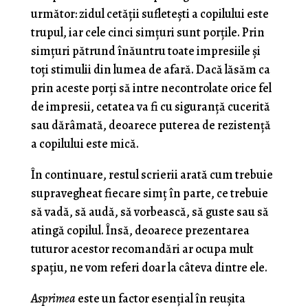
următor: zidul cetăţii sufleteşti a copilului este
trupul, iar cele cinci simţuri sunt porţile. Prin
simţuri pătrund înăuntru toate impresiile şi
toţi stimulii din lumea de afară. Dacă lăsăm ca
prin aceste porţi să in­tre necontrolate orice fel
de impresii, cetatea va fi cu siguranţă cucerită
sau dărâmată, deoarece puterea de rezistenţă
a copilului este mică.
În continuare, restul scrierii arată cum trebuie
supra­vegheat fiecare simţ în parte, ce trebuie
să vadă, să audă, să vorbească, să guste sau să
atingă copilul. Însă, deoarece prezentarea
tuturor acestor recomandări ar ocupa mult
spaţiu, ne vom referi doar la câteva dintre ele.
Asprimea
este un factor esenţial în reuşita