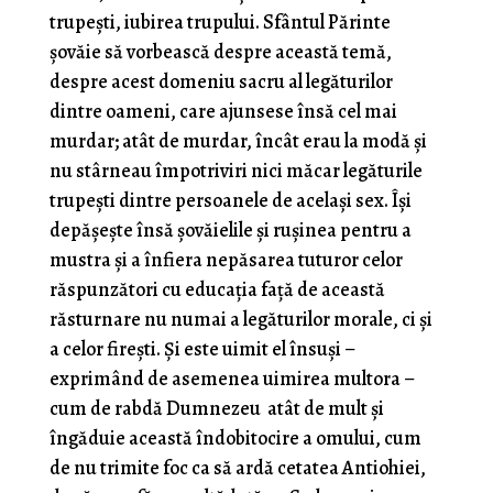
trupești, iubirea trupului. Sfântul Părinte
șovăie să vorbească despre această temă,
despre acest domeniu sacru al legăturilor
dintre oameni, care ajunsese însă cel mai
murdar; atât de murdar, încât erau la modă și
nu stârneau împotriviri nici măcar legăturile
trupești dintre persoanele de același sex. Își
depășește însă șovăielile și rușinea pentru a
mustra și a înfiera nepăsarea tuturor celor
răspunzători cu educația față de această
răsturnare nu numai a legăturilor morale, ci și
a celor firești. Și este uimit el însuși –
exprimând de asemenea uimirea multora –
cum de rabdă Dumnezeu atât de mult și
îngăduie această îndobitocire a omului, cum
de nu trimite foc ca să ardă cetatea Antiohiei,