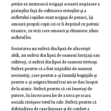
șovăie să numească ucigașă această nepăsare a
părinților față de cultivarea virtuților și a
sufletului copiilor: sunt ucigași de prunci, își
omoară proprii copii cei ce îi deprind cu patimi
tiranice, cu vicii care omoară și chinuiesc zilnic
sufletul lor.
Societatea nu suferă din lipsă de afaceriști
abili, nu suferă din lipsă de oameni învățați sau
cultivați, ci suferă din lipsă de oameni virtuoși.
Suferă pentru că a fost năpădită de oameni
necinstiți, care pentru a-și înmulți bogățiile și
pentru a-și asigura bunul trai nu se dau înapoi
de la nimic. Suferă pentru că cei însetați de
putere, în încercarea lor de a urca pe scara
socială răvășesc totul în cale. Suferă pentru că
dobândirea de case luxoase și de confort a