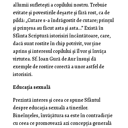
al lumii sufleteşti a copilului nos­tru. Trebuie
evitate şi povestirile deşarte şi fără rost, ca de
pildă: „Cutare s-a îndrăgostit de cutare; prinţul
şi prinţesa au făcut asta şi asta…” Există în
Sfânta Scrip­tură istorisiri încântătoare, care,
dacă sunt rostite în chip potrivit, vor ţine
aprins şi interesul copilului şi îl vor şi învăţa
virtutea. Sf. Ioan Gură de Aur însuşi dă
exemple de rostire corectă a unor astfel de
istorisiri.
Educația sexuală
Prezintă interes şi ceea ce spune Sfântul
despre educaţia sexuală a tinerilor.
Bineînţeles, învăţătura sa este în contradicţie
cu ceea ce promovează azi concepția generală