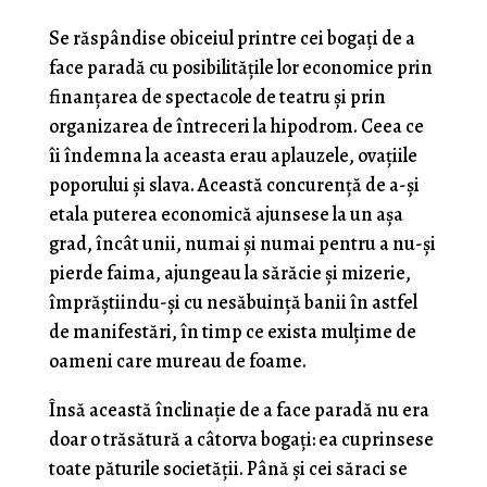
Se răspândise obiceiul printre cei bogaţi de a
face paradă cu posibilităţile lor economice prin
finanţarea de spectacole de teatru şi prin
organizarea de întreceri la hipodrom. Ceea ce
îi îndemna la aceasta erau aplauzele, ovaţiile
poporu­lui şi slava. Această concurenţă de a-şi
etala puterea economică ajunsese la un aşa
grad, încât unii, numai şi numai pentru a nu-şi
pierde faima, ajungeau la să­răcie şi mizerie,
împrăştiindu-şi cu nesăbuinţă banii în astfel
de manifestări, în timp ce exista mulţime de
oameni care mureau de foame.
Însă această înclinaţie de a face paradă nu era
doar o trăsătură a câtorva bogaţi: ea cuprinsese
toa­te păturile societăţii. Până şi cei săraci se