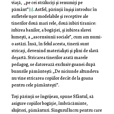
viață, „pe cei străluciți și renumiți pe
pământ”
[1]
. Astfel, părinții înșiși introduc în
sufletele ușor modelabile și receptive ale
tinerilor două mari rele, două iubiri tiranice:
iubirea banilor, a bogăției, și iubirea slavei
lumești, a „ascensiunii sociale”, cum am numi-
o astăzi. Însă, în felul acesta, tinerii sunt
stricați, devenind materialiști și plini de slavă
deșartă. Stricarea tinerilor arată marele
pedagog, se datorează exclusiv goanei după
bunurile pământești: „De niciunde altundeva
nu vine stricarea copiilor decât de la goana
pentru cele pământești”.
Toți părinții se îngrijeau, spune Sfântul, să
asigure copiilor bogăție, îmbrăcăminte,
slujitori, pământuri. Singurul lucru pentru care