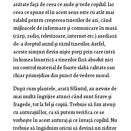
arătate faţă de ceea ce aude şi vede copilul. Iar
ceea ce spune el în acest sens este cu atât mai
valabil pentru creșterea tinerilor de azi, când
mijloacele de informare şi comunicare în masă
(cărţi, radio, televizoare, inter­net etc.) asediază
de-a dreptul auzul şi văzul tinerilor. Astfel,
aceste simţuri devin nişte porţi prin care intră
în lumea lăuntrică a tinerilor fără absolut nici
un con­trol material de foarte slabă calitate sau
chiar primej­dios din punct de vedere moral.
După cum plantele, arată Sfântul, au nevoie de
mai multă îngrijire atunci când sunt firave şi
fragede, tot la fel şi copiii. Trebuie să fim atenţi
cu anturajul lor, ca să putem verifica ce se
vorbeşte în acest anturaj şi ce învaţă copilul. Nu
trebuie să îngăduim oricui să devină un ziditor