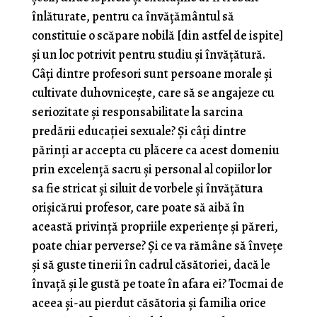
înlăturate, pentru ca învățământul să
constituie o scăpare nobilă [din astfel de ispite]
şi un loc potrivit pentru studiu şi învăţătură.
Câţi dintre profesori sunt persoane morale şi
cultiva­te duhovnicește, care să se angajeze cu
seriozitate şi responsabilitate la sarcina
predării educaţiei sexuale? Şi câţi dintre
părinţi ar accepta cu plăcere ca acest do­meniu
prin excelenţă sacru şi personal al copiilor lor
sa fie stricat şi siluit de vorbele şi învăţătura
orişicărui profesor, care poate să aibă în
această privinţă propri­ile experienţe şi păreri,
poate chiar perverse? Şi ce va rămâne să înveţe
şi să guste tinerii în cadrul căsătoriei, dacă le
învaţă şi le gustă pe toate în afara ei? Tocmai de
aceea şi-au pierdut căsătoria şi familia orice