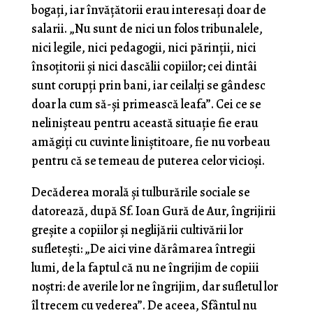
bogați, iar învățătorii erau interesați doar de
salarii. „Nu sunt de nici un folos tribunalele,
nici legile, nici pedagogii, nici părinții, nici
însoțitorii și nici dascălii copiilor; cei dintâi
sunt corupți prin bani, iar ceilalți se gândesc
doar la cum să-și primească leafa”. Cei ce se
nelinișteau pentru această situație fie erau
amăgiți cu cuvinte liniștitoare, fie nu vorbeau
pentru că se temeau de puterea celor vicioși.
Decăderea morală și tulburările sociale se
datorează, după Sf. Ioan Gură de Aur, îngrijirii
greșite a copiilor și neglijării cultivării lor
sufletești: „De aici vine dărâmarea întregii
lumi, de la faptul că nu ne îngrijim de copiii
noștri: de averile lor ne îngrijim, dar sufletul lor
îl trecem cu vederea”. De aceea, Sfântul nu