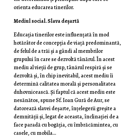
orienta educarea tinerilor.
Mediul social. Slava deșartă
Educația tinerilor este influențată în mod
hotărâtor de concepția de viață predominantă,
de felul de a trăi și a gândi al membrilor
grupului în care se dezvoltă tânărul. În acest
mediu al vieții de grup, tânărul respiră și se
dezvoltă și, în chip inevitabil, acest mediu îi
determină calitatea morală şi personalitatea
duhovnicească. Şi faptul că acest mediu este
nesănătos, spune Sf. Ioan Gură de Aur, se
datorează slavei deşarte, înţelegerii greşite a
demnităţii şi, legat de aceasta, încli­naţiei de a
face paradă cu bogăţia, cu îmbrăcămintea, cu
casele, cu mobila…