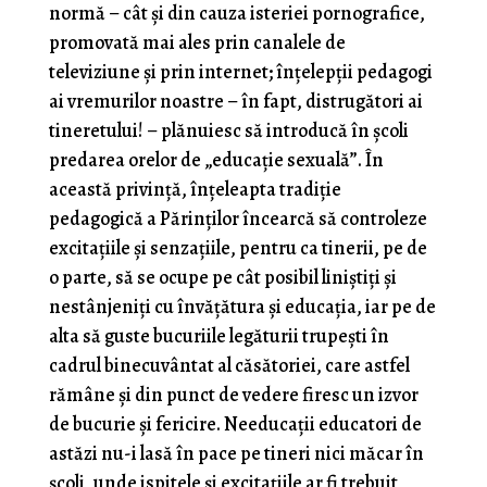
normă – cât şi din cauza is­teriei pornografice,
promovată mai ales prin canalele de
televiziune şi prin internet; înţelepţii pedagogi
ai vremurilor noastre – în fapt, distrugători ai
tineretu­lui! – plănuiesc să introducă în şcoli
predarea orelor de „educaţie sexuală”. În
această privinţă, înţeleapta tradiţie
pedagogică a Părinţilor încearcă să controleze
excitaţiile şi senzaţiile, pentru ca tinerii, pe de
o par­te, să se ocupe pe cât posibil liniştiţi şi
nestânjeniţi cu învăţătura şi educaţia, iar pe de
alta să guste bucuriile legăturii trupeşti în
cadrul binecuvântat al căsătoriei, care astfel
rămâne şi din punct de vedere firesc un iz­vor
de bucurie şi fericire. Needucaţii educatori de
astăzi nu-i lasă în pace pe tineri nici măcar în
şcoli, unde ispitele și excitaţiile ar fi trebuit