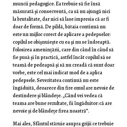
muncii pedagogice. Ea trebuie să fie însă
măsurată şi consec­ventă, ca să nu ajungă nici
la brutalitate, dar nici să lase impresia că ar fi
doar de formă. De pildă, bătaia continuă nu
este un mijloc corect de aplicare a pedep­selor:
copilul se obişnuieşte cu ea şi nu se îndreaptă.
Folosirea ameninţării, care din când în când să
fie pusă şi în practică, astfel încât copilul să se
teamă de pedeapsă şi să nu creadă că sunt doar
vorbe, este cel mai indicat mod de a aplica
pedepsele. Severitatea continuă nu este
îngăduită, deoarece din fire omul are nevoie de
destindere şi blândeţe. „Când vei vedea că
teama are bune rezultate, fii îngăduitor: că are
nevoie și de blândeţe firea noastră”.
Mai ales, Sfântul stăruie asupra grijii ce trebuie