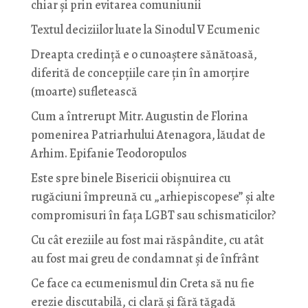
chiar și prin evitarea comuniunii
Textul deciziilor luate la Sinodul V Ecumenic
Dreapta credință e o cunoaștere sănătoasă,
diferită de concepțiile care țin în amorțire
(moarte) sufletească
Cum a întrerupt Mitr. Augustin de Florina
pomenirea Patriarhului Atenagora, lăudat de
Arhim. Epifanie Teodoropulos
Este spre binele Bisericii obișnuirea cu
rugăciuni împreună cu „arhiepiscopese” și alte
compromisuri în fața LGBT sau schismaticilor?
Cu cât ereziile au fost mai răspândite, cu atât
au fost mai greu de condamnat și de înfrânt
Ce face ca ecumenismul din Creta să nu fie
erezie discutabilă, ci clară și fără tăgadă