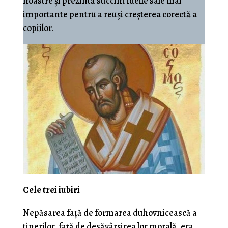
noastre și prezintă succint ideile sale mai
importante pentru a reuși creșterea corectă a
copiilor.
Cele trei iubiri
Nepăsarea față de formarea duhovnicească a
tinerilor, față de desăvârșirea lor morală, era