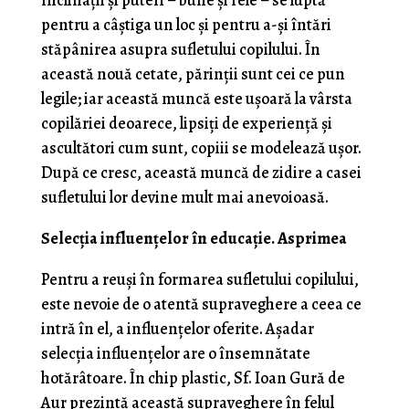
înclinații și puteri – bune și rele – se luptă
pentru a câștiga un loc și pentru a-și întări
stăpânirea asupra sufletului copilului. În
această nouă cetate, părinții sunt cei ce pun
legile; iar această muncă este ușoară la vârsta
copilăriei deoarece, lipsiți de experiență și
ascultători cum sunt, copiii se modelează ușor.
După ce cresc, această muncă de zidire a casei
sufletului lor devine mult mai anevoioasă.
Selecția influențelor în educație. Asprimea
Pentru a reuși în formarea sufletului copilului,
este nevoie de o atentă supraveghere a ceea ce
intră în el, a influenţelor oferite. Aşadar
selecţia influ­enţelor are o însemnătate
hotărâtoare. În chip plastic, Sf. Ioan Gură de
Aur prezintă această supraveghere în felul