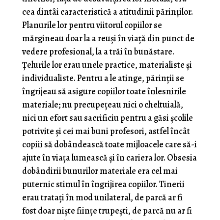
cea dintâi caracteristică a atitudinii părinților.
Planurile lor pentru viitorul copiilor se
mărgineau doar la a reuși în viață din punct de
vedere profesional, la a trăi în bunăstare.
Țelurile lor erau unele practice, materialiste și
individualiste. Pentru a le atinge, părinții se
îngrijeau să asigure copiilor toate înlesnirile
materiale; nu precupețeau nici o cheltuială,
nici un efort sau sacrificiu pentru a găsi școlile
potrivite și cei mai buni profesori, astfel încât
copiii să dobândească toate mijloacele care să-i
ajute în viața lumească și în cariera lor. Obsesia
dobândirii bunurilor materiale era cel mai
puternic stimul în îngrijirea copiilor. Tinerii
erau tratați în mod unilateral, de parcă ar fi
fost doar niște ființe trupești, de parcă nu ar fi