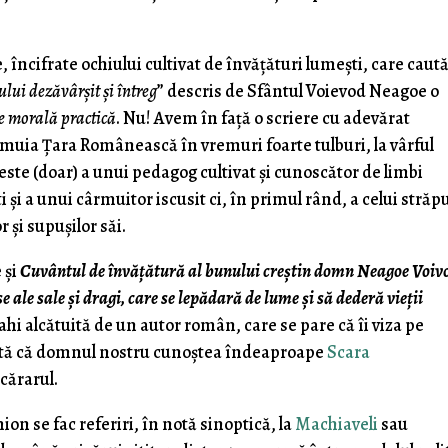
 încifrate ochiului cultivat de învăţături lumeşti, care caut
lui dezăvârşit şi întreg
” descris de Sfântul Voievod Neagoe o
 morală practică
. Nu! Avem în faţă o scriere cu adevărat
muia Ţara Românească în vremuri foarte tulburi, la vârful
 este (doar) a unui pedagog cultivat şi cunoscător de limbi
 şi a unui cârmuitor iscusit ci, în primul rând, a celui stră
or şi supuşilor săi.
 şi
Cuvântul de învăţătură al bunului creştin domn Neagoe Voiv
 ale sale şi dragi, care se lepădară de lume şi să dederă vieţii
 alcătuită de un autor român, care se pare că îi viza pe
arată că domnul nostru cunoştea îndeaproape
Scara
cărarul.
on se fac referiri, în notă sinoptică, la
Machiaveli
sau