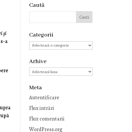
Caută
i şi
Categorii
 s-a
Categorii
Arhive
pere
Arhive
Meta
Autentificare
supra
Flux intrări
ocupă
Flux comentarii
WordPress.org