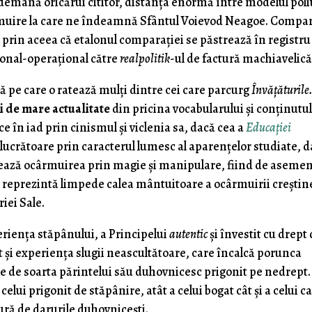
demână oricărui cititor, distanţa enormă între modelul poli
ârmuire la care ne îndeamnă Sfântul Voievod Neagoe. Compa
prin aceea că etalonul comparaţiei se păstrează în registru
onal-operaţional către
realpolitik
-ul de factură machiavelică
ză pe care o ratează mulţi dintre cei care parcurg
Învăţăturil
şi de mare actualitate
din pricina vocabularului şi conţinutu
e în iad prin cinismul şi viclenia sa, dacă cea a
Educaţiei
crătoare prin caracterul lumesc al aparenţelor studiate, 
ează ocârmuirea prin magie şi manipulare, fiind de aseme
…
reprezintă limpede calea mântuitoare a ocârmuirii creştin
iei Sale.
rienţa stăpânului, a Principelui
autentic
şi învestit cu drept
ât şi experienţa slugii neascultătoare, care încalcă porunca
 de soarta părintelui său duhovnicesc prigonit pe nedrept.
celui prigonit de stăpânire, atât a celui bogat cât şi a celui c
cură de darurile duhovniceşti.