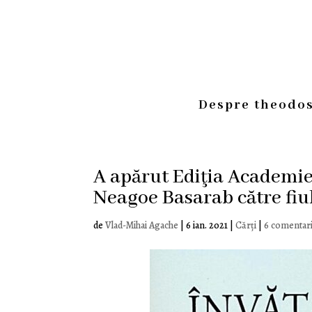
Despre theodos
A apărut Ediţia Academie
Neagoe Basarab către fiu
de
Vlad-Mihai Agache
|
6 ian. 2021
|
Cărți
|
6 comentari