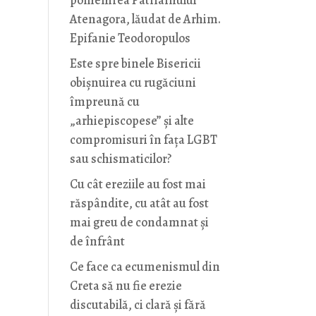
pomenirea Patriarhului
Atenagora, lăudat de Arhim.
Epifanie Teodoropulos
Este spre binele Bisericii
obișnuirea cu rugăciuni
împreună cu
„arhiepiscopese” și alte
compromisuri în fața LGBT
sau schismaticilor?
Cu cât ereziile au fost mai
răspândite, cu atât au fost
mai greu de condamnat și
de înfrânt
Ce face ca ecumenismul din
Creta să nu fie erezie
discutabilă, ci clară și fără