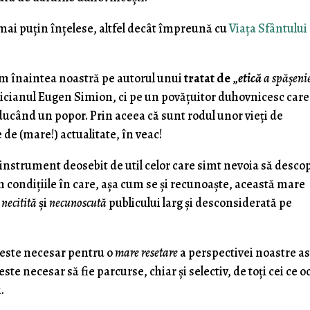
t mai puţin înţelese, altfel decât împreună cu
Viaţa Sfântului
m înaintea noastră pe autorul unui
tratat de
„
etică
a spăşenie
icianul Eugen Simion, ci pe un povăţuitor duhovnicesc care
ducând un popor. Prin aceea că sunt rodul unor vieţi de
de (mare!) actualitate, în veac!
instrument deosebit de util celor care simt nevoia să desco
n condiţiile în care, aşa cum se şi recunoaşte, această mare
e
necitită
şi
necunoscută
publicului larg şi desconsiderată pe
e este necesar pentru o
mare resetare
a perspectivei noastre a
este necesar să fie parcurse, chiar şi selectiv, de toţi cei ce 
.