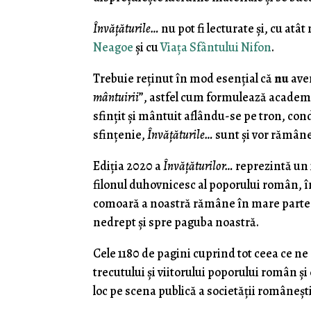
Învăţăturile…
nu pot fi lecturate şi, cu atâ
Neagoe
şi cu
Viaţa Sfântului Nifon
.
Trebuie reţinut în mod esenţial că
nu
ave
mântuirii
”, astfel cum formulează academ
sfinţit şi mântuit aflându-se pe tron, con
sfinţenie,
Învăţăturile…
sunt şi vor rămâne 
Ediţia 2020 a
Învăţăturilor…
reprezintă un 
filonul duhovnicesc al poporului român, î
comoară a noastră rămâne în mare part
nedrept şi spre paguba noastră.
Cele 1180 de pagini cuprind tot ceea ce n
trecutului şi viitorului poporului român şi 
loc pe scena publică a societăţii româneşti