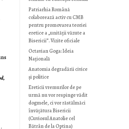
Patriarhia Română
colaborează activ cu CMB
ă
pentru promovarea teoriei
eretice a „unității văzute a
Bisericii”. Vizite oficiale
Octavian Goga: Ideia
puns
Naţională
Anatomia degradării civice
și politice
od,
Ereticii vremurilor de pe
urmă nu vor respinge vădit
dogmele, ci vor răstălmăci
învățătura Bisericii
(Cuviosul Anatolie cel
Bătrân de la Optina)