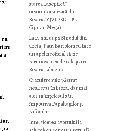
iază
starea „aseptică”
instituționalizată din
Biserică? (VIDEO – Pr.
Ciprian Mega)
La 10 ani după Sinodul din
, nu
Creta, Patr. Bartolomeu face
riere
un apel neoficial să fie
lă
a
recunoscut și de cele patru
n
Biserici absente
Crezul trebuie păstrat
nealterat în literă, dar mai
ales în înțelesul său
ui,
împotriva Papahagilor și
Nifonilor
ături
Interzicerea avortului la
, iar
schimb cu educaţia sexuală