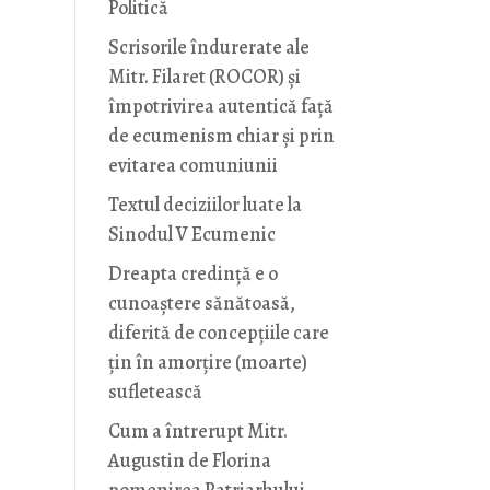
Politică
Scrisorile îndurerate ale
Mitr. Filaret (ROCOR) și
împotrivirea autentică față
de ecumenism chiar și prin
evitarea comuniunii
Textul deciziilor luate la
Sinodul V Ecumenic
Dreapta credință e o
cunoaștere sănătoasă,
diferită de concepțiile care
țin în amorțire (moarte)
sufletească
Cum a întrerupt Mitr.
Augustin de Florina