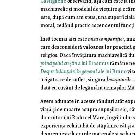
Castiglione
observând, aşa cum este la în
machiavelic şi modelul de vieţuire şi oc
este, după cum am spus, una superficială 
moral, cedând practic ascendentul funcţi
Însă tocmai aici este
miza comparaţiei
, mi
care desconsideră
valoarea lor practică 
religios. Dacă învăţătura machiavelică duc
principelui creştin
a lui Erasmus
rămâne nelu
Despre înlănţuiri în general
ale lui Bruno
viz
ucigătoare de suflet, singură
Învăţăturile
dată cu cuvânt de legământ urmaşilor Măr
Avem adunate în aceste rânduri atât expe
viaţă şi de moarte asupra supuşilor săi, c
domnitorului Radu cel Mare, îngrijindu-se
experienţa celui iubit de stăpânire cât şi a 
dispreţuieşte lucrurile materiale şi se bu