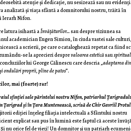
 deosebită atenţie şi dedicaţie, nu sesizează sau nu evidenţ
a analizată şi viaţa sfântă a domnitorului nostru, trăită în
i Ierarh Nifon.
e latura isihastă a
Învăţăturilor…
sau despre viziunea sa
mnul academician Eugen Simion, în ciuda vastei sale culturi
cească a scrierii, pe care o cataloghează repetat ca fiind sc
rezumându-se la aprecieri despre
valoarea estetică
sau
spiritua
 concluziilor lui George Călinescu care descria „
adaptarea di
şi ondulări proprii, pline de patos
”.
lor, mai (foarte) rar!
traiul sfinţiei sale părintelui nostru Nifon, patriarhul Ţarigradul
 în Ţarigrad şi în Ţara Muntenească, scrisă de Chir Gavriil Protul
itorii ediţiei înţeleg filiaţia intelectuală a Sfântului nostru
icient explicat sau pus în lumină este faptul că aceste învăţ
. Şi nu orice fel de vieţi! Un domnitor şi un patriarh ecumenic