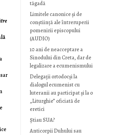
tăgadă
Limitele canonice și de
ătre
conștiință ale întreruperii
pomenirii episcopului
ală
(AUDIO)
10 ani de neacceptare a
Sinodului din Creta, dar de
za
legalizare a ecumenismului
esar
Delegații ortodocși la
dialogul ecumenist cu
n
luteranii au participat și la o
„Liturghie” oficiată de
le
eretici
Știau SUA?
ice
Anticorpii Duhului sau