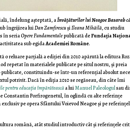
ală, îndelung aşteptată, a
Învăţăturilor lui Neagoe Basarab c
sub îngrijirea lui
Dan Zamfirescu
şi
Ileana Mihăilă
, cu studiu
s în seria
Opere Fundamentale
publicată de
Fundaţia Naţion
 activitatea sub egida
Academiei Române
.
 o reluare parţială a ediţiei din 2010 apărută la editura Ro
od repetat în materialele publicate pe situl nostru, şi preia
lo publicate, constituindu-se într-un referenţial absolut nec
xtul potrivit. Dacă în ediţia 2010 se regăseau, din câte îmi
ile pentru educaţia împărătească
a lui
Manuel Paleologul
sau di
e Constantin Porfirogenetul, în oglindă cu alte referinţe
ă exclusiv pe opera Sfântului Voievod Neagoe şi pe referinţe
ultura română, atât studiul introductiv cât şi referinţele crit