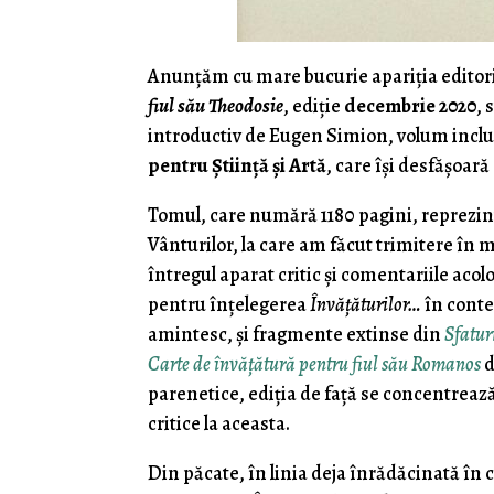
Anunţăm cu mare bucurie apariţia editori
fiul său Theodosie
, ediţie
decembrie 2020
, 
introductiv de Eugen Simion, volum inclu
pentru Ştiinţă şi Artă
, care îşi desfăşoară
Tomul, care numără 1180 pagini, reprezintă
Vânturilor, la care am făcut trimitere în m
întregul aparat critic şi comentariile aco
pentru înţelegerea
Învăţăturilor…
în conte
amintesc, şi fragmente extinse din
Sfatur
Carte de învăţătură pentru fiul său Romanos
d
parenetice, ediţia de faţă se concentreaz
critice la aceasta.
Din păcate, în linia deja înrădăcinată în c