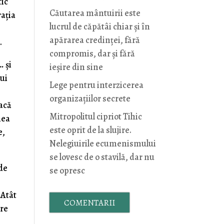
tic
Căutarea mântuirii este
raţia
lucrul de căpătâi chiar și în
apărarea credinței, fără
.
compromis, dar și fără
e…
şi
ieșire din sine
lui
Lege pentru interzicerea
organizaţiilor secrete
dacă
Mitropolitul cipriot Tihic
nea
este oprit de la slujire.
e,
Nelegiuirile ecumenismului
se lovesc de o stavilă, dar nu
 de
se opresc
 Atât
COMENTARII
are