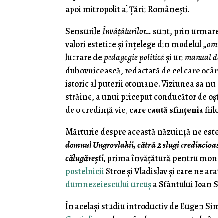
apoi mitropolit al Ţării Româneşti.
Sensurile
Învăţăturilor…
sunt, prin urmare,
valori estetice şi înţelege din modelul „
omu
lucrare de
pedagogie politică
şi un
manual de
duhovnicească, redactată de cel care ocâr
istoric al puterii otomane. Viziunea sa nu
străine, a unui priceput conducător de oşti
de o credinţă vie,
care caută sfinţenia
fiil
Mărturie despre această năzuinţă ne este
domnul Ungrovlahii, cătră 2 slugi credincioase
călugăreşti,
prima învăţătură pentru monahi
postelnicii
Stroe şi Vladislav şi care ne 
dumnezeiescului urcuş
a Sfântului Ioan S
În acelaşi studiu introductiv de Eugen Simi