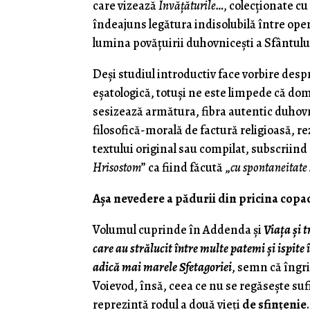
care vizează
Învăţăturile…,
colecţionate cu
îndeajuns legătura indisolubilă între oper
lumina povăţuirii duhovniceşti a Sfântulu
Deşi studiul introductiv face vorbire despr
eşatologică, totuşi ne este limpede că do
sesizează armătura, fibra autentic duhovni
filosofică-morală de factură religioasă, 
textului original sau compilat, subscriind
Hrisostom
” ca fiind făcută „
cu spontaneitate 
Aşa nevedere a pădurii din pricina copaci
Volumul cuprinde în Addenda şi
Viaţa şi 
care au strălucit între multe patemi şi ispite
adică mai marele Sfetagoriei
, semn că îngrij
Voievod, însă, ceea ce nu se regăseşte suf
reprezintă rodul a două vieţi
de sfinţenie