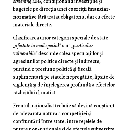
screening ESG
, condiţionând investiţiile şi
bugetele pe direcţia unei
coerciţii financiar-
normative
fără tratat obligatoriu, dar cu efecte
materiale directe.
Clasificarea unor categorii speciale de state
„afectate în mod special”
sau
„particular
vulnerabile”
deschide calea speculaţiilor şi
agresiunilor politice directe şi indirecte,
punând o presiune politică şi fiscală
suplimentară pe statele nepregătite, lipsite de
vigilenţă şi de înţelegerea profundă a efectelor
războiului climatist.
Frontul naţionalist trebuie să devină conştient
de adevărata natură a competiţiei şi
confruntării între state, între reţelele de
putere non-naţionale şi de efectele subversive