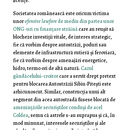
licenţe.
Societatea românească este oricum victima
unor
ofensive lawfare
de mediu din partea unor
ONG-uri cu finanţare străină
care au reuşit să
blocheze investiţii vitale, de interes strategic,
fie că vorbim despre autostrăzi, poduri sau
elemente de infrastructură rutieră şi feroviară,
fie că vorbim despre amenajări energetice,
hidro, termo ori de altă natură.
Cazul
gândăcelului-croitor
care a servit drept pretext
pentru blocarea Autostrăzii Sibiu-Piteşti este
arhicunoscut. Similar, construcţia unui alt
segment din acea autostradă fusese blocată de
ameninţările securiştilor conduşi de acel
Coldea
, semn că astrele s-au suprapus şi că, în
mod minunat, interesele securiştilor şi ale