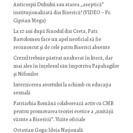
Anticorpii Duhului sau starea „aseptică”
instituționalizată din Biserică? (VIDEO – Pr.
Ciprian Mega)
La 10 ani după Sinodul din Creta, Patr.
Bartolomeu face un apel neoficial să fie
recunoscut și de cele patru Biserici absente
Crezul trebuie păstrat nealterat în literă, dar
mai ales în înțelesul său împotriva Papahagilor
și Nifonilor
Interzicerea avortului la schimb cu educaţia
sexuală
Patriarhia Română colaborează activ cu CMB
pentru promovarea teoriei eretice a „unității
văzute a Bisericii”. Vizite oficiale
Octavian Goga: Ideia Naţională