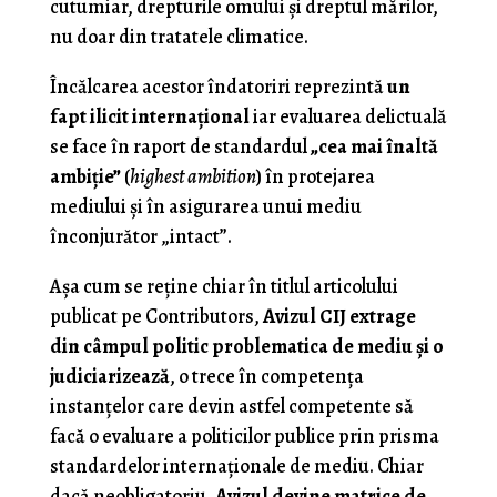
cutumiar, drepturile omului şi dreptul mărilor,
nu doar din tratatele climatice.
Încălcarea acestor îndatoriri reprezintă
un
fapt ilicit internaţional
iar evaluarea delictuală
se face în raport de standardul
„cea mai înaltă
ambiţie”
(
highest ambition
) în protejarea
mediului şi în asigurarea unui mediu
înconjurător „intact”.
Aşa cum se reţine chiar în titlul articolului
publicat pe Contributors,
Avizul CIJ extrage
din câmpul politic problematica de mediu şi o
judiciarizează
, o trece în competenţa
instanţelor care devin astfel competente să
facă o evaluare a politicilor publice prin prisma
standardelor internaţionale de mediu. Chiar
dacă neobligatoriu,
Avizul devine matrice de