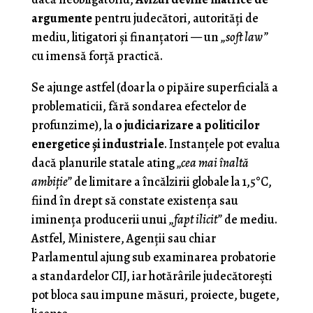
argumente
pentru judecători, autorități de
mediu, litigatori și finanțatori — un
„soft law”
cu imensă forță practică.
Se ajunge astfel (doar la o pipăire superficială a
problematicii, fără sondarea efectelor de
profunzime), la
o judiciarizare a politicilor
energetice şi industriale
. Instanţele pot evalua
dacă planurile statale ating
„cea mai înaltă
ambiţie”
de limitare a încălzirii globale la 1,5°C,
fiind în drept să constate existenţa sau
iminenţa producerii unui
„fapt ilicit”
de mediu.
Astfel, Ministere, Agenţii sau chiar
Parlamentul ajung sub examinarea probatorie
a standardelor CIJ, iar hotărârile judecătoreşti
pot bloca sau impune măsuri, proiecte, bugete,