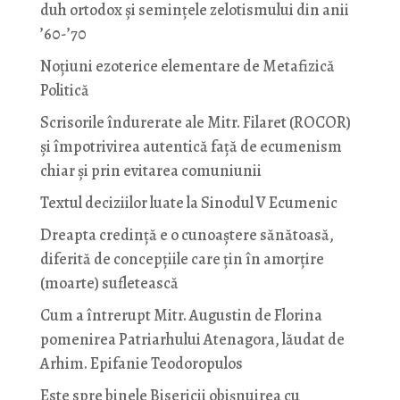
duh ortodox și semințele zelotismului din anii
’60-’70
Noţiuni ezoterice elementare de Metafizică
Politică
Scrisorile îndurerate ale Mitr. Filaret (ROCOR)
și împotrivirea autentică față de ecumenism
chiar și prin evitarea comuniunii
Textul deciziilor luate la Sinodul V Ecumenic
Dreapta credință e o cunoaștere sănătoasă,
diferită de concepțiile care țin în amorțire
(moarte) sufletească
Cum a întrerupt Mitr. Augustin de Florina
pomenirea Patriarhului Atenagora, lăudat de
Arhim. Epifanie Teodoropulos
Este spre binele Bisericii obișnuirea cu