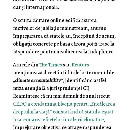
dar şi internaţională.
O scurtă căutare online edifică asupra
motivelor de jubilaţie mainstream, anume
împrejurarea că statele au, începând de acum,
obligaţii concrete
pe baza cărora pot fi trase la
răspundere pentru neaducerea la îndeplinire.
Articole din
The Times
sau
Reuters
menţionează direct în titlurile lor termenul de
„climate accountability”
, identificând astfel
miza esenţială
a jurisprudenţei CIJ.
Reamintesc că nu mai demult de anul trecut
CEDO a condamnat Elveţia pentru „încălcarea
dreptului la viaţă” constatând că statul a eşuat
în atenuarea efectelor încălzirii climatice
,
împrejurare obiectivă ce atrage răspunderea