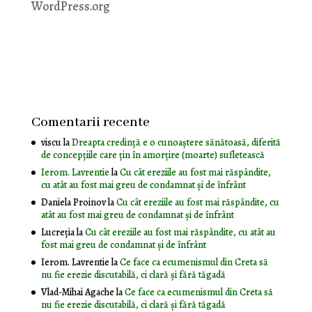
WordPress.org
Comentarii recente
viscu
la
Dreapta credință e o cunoaștere sănătoasă, diferită
de concepțiile care țin în amorțire (moarte) sufletească
Ierom. Lavrentie
la
Cu cât ereziile au fost mai răspândite,
cu atât au fost mai greu de condamnat și de înfrânt
Daniela Proinov
la
Cu cât ereziile au fost mai răspândite, cu
atât au fost mai greu de condamnat și de înfrânt
Lucreția
la
Cu cât ereziile au fost mai răspândite, cu atât au
fost mai greu de condamnat și de înfrânt
Ierom. Lavrentie
la
Ce face ca ecumenismul din Creta să
nu fie erezie discutabilă, ci clară și fără tăgadă
Vlad-Mihai Agache
la
Ce face ca ecumenismul din Creta să
nu fie erezie discutabilă, ci clară și fără tăgadă