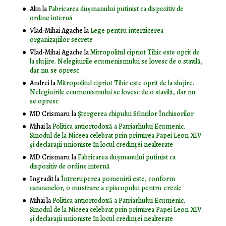
Alin
la
Fabricarea dușmanului putinist ca dispozitiv de
ordine internă
Vlad-Mihai Agache
la
Lege pentru interzicerea
organizaţiilor secrete
Vlad-Mihai Agache
la
Mitropolitul cipriot Tihic este oprit de
la slujire. Nelegiuirile ecumenismului se lovesc de o stavilă,
dar nu se opresc
Andrei
la
Mitropolitul cipriot Tihic este oprit de la slujire.
Nelegiuirile ecumenismului se lovesc de o stavilă, dar nu
se opresc
MD Crismaru
la
Ştergerea chipului Sfinţilor Închisorilor
Mihai
la
Politica antiortodoxă a Patriarhului Ecumenic.
Sinodul de la Niceea celebrat prin primirea Papei Leon XIV
și declarații unioniste în locul credinței nealterate
MD Crismaru
la
Fabricarea dușmanului putinist ca
dispozitiv de ordine internă
Ingradit
la
Întreruperea pomenirii este, conform
canoanelor, o mustrare a episcopului pentru erezie
Mihai
la
Politica antiortodoxă a Patriarhului Ecumenic.
Sinodul de la Niceea celebrat prin primirea Papei Leon XIV
și declarații unioniste în locul credinței nealterate