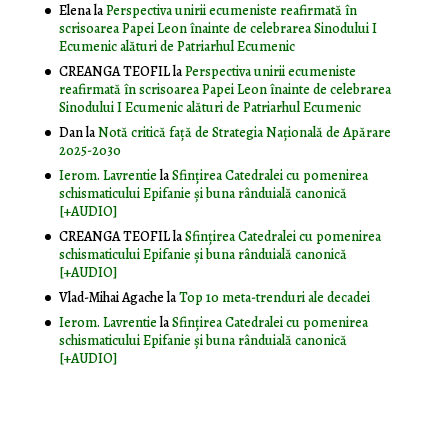
Elena
la
Perspectiva unirii ecumeniste reafirmată în
scrisoarea Papei Leon înainte de celebrarea Sinodului I
Ecumenic alături de Patriarhul Ecumenic
CREANGA TEOFIL
la
Perspectiva unirii ecumeniste
reafirmată în scrisoarea Papei Leon înainte de celebrarea
Sinodului I Ecumenic alături de Patriarhul Ecumenic
Dan
la
Notă critică faţă de Strategia Naţională de Apărare
2025-2030
Ierom. Lavrentie
la
Sfințirea Catedralei cu pomenirea
schismaticului Epifanie și buna rânduială canonică
[+AUDIO]
CREANGA TEOFIL
la
Sfințirea Catedralei cu pomenirea
schismaticului Epifanie și buna rânduială canonică
[+AUDIO]
Vlad-Mihai Agache
la
Top 10 meta-trenduri ale decadei
Ierom. Lavrentie
la
Sfințirea Catedralei cu pomenirea
schismaticului Epifanie și buna rânduială canonică
[+AUDIO]