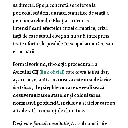
sa directă. Speţa concretă se referea la
pericolul scăderii duratei statistice de viaţă a
pensionarelor din Elveţia ca urmare a
intensificării efectelor crizei climatice, criză
faţă de care statul elveţian nu ar fi întreprins
toate eforturile posibile în scopul atenuării sau
eliminării.
Formal vorbind, tipologia procedurală a
Avizului CIJ
(
link oficial
) este
consultativă
dar,
aşa cum voi arăta,
natura sa este una de
levier
doctrinar
, de pârghie cu care se realizează
desuveranizarea statelor şi colonizarea
normativă profundă
, inclusiv a statelor care
nu
au aderat la convenţiile climatice.
Deşi este
formal consultativ
, Avizul constituie