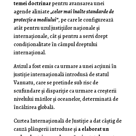
temei doctrinar
pentru avansarea unei
agende aliniate
„celor mai înalte standarde de
protecţie a mediului”
, pe care le configurează
atât pentru uzul justiţiilor naţionale şi
internaţionale, cât şi pentru a servi drept
condiţionalitate în câmpul dreptului
internaţional.
Avizul a fost emis ca urmare a unei acţiuni în
justiţie internaţională introdusă de statul
Vanuatu, care se pretinde sub risc de
scufundare şi dispariţie ca urmare a creşterii
nivelului mărilor şi oceanelor, determinată de
încălzirea globală.
Curtea Internaţională de Justiţie a dat câştig de
cauză plângerii introduse şi
a elaborat un