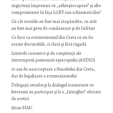
rugăciuni împreună cu „arhiepiscopese” și alte
compromisuri în fața LGBT sau schismaticilor?
Cu cât ereziile au fost mai răspândite, cu atât
au fost mai greu de condamnat și de înfrânt
Ce face ca ecumenismul din Creta să nu fie
erezie discutabilă, ci clară și fără tăgadă
Limitele canonice și de conștiință ale
întreruperii pomenirii episcopului (AUDIO)
10 ani de neacceptare a Sinodului din Creta,
dar de legalizare a ecumenismului
Delegații ortodocși la dialogul ecumenist cu
luteranii au participat și la o „Liturghie” oficiată
de eretici
Știau SUA?