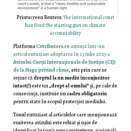
Printscreen Reuters:
The international court
has fired the starting gun on climate
accountability
Platforma
Cotributors.ro
anunţă într-un
articol entuziast adoptarea în 23 iulie 2025 a
Avizului Curţii Internaţionale de Justiţie (CIJ)
de la Haga privind clima
, aviz prin care se
reţine că
dreptul la un mediu înconjurător
intact(!)
este un
„drept al omului”
şi, pe cale de
consecinţă, instituie un
cadru obligatoriu
pentru state în scopul protecţiei mediului.
Tonul entuziast al articolelor care menţionează
emiterea avizului este reluat şi uşor de
identificat în toată presa
mainstream
, naţională