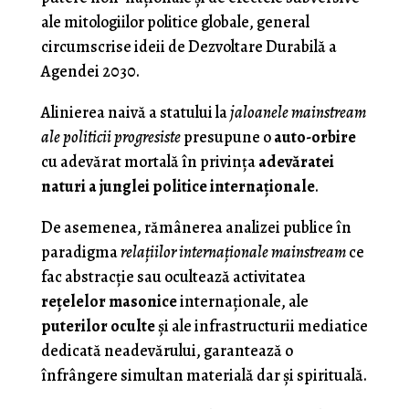
ale mitologiilor politice globale, general
circumscrise ideii de Dezvoltare Durabilă a
Agendei 2030.
Alinierea naivă a statului la
jaloanele mainstream
ale politicii progresiste
presupune o
auto-orbire
cu adevărat mortală în privinţa
adevăratei
naturi a junglei politice internaţionale
.
De asemenea, rămânerea analizei publice în
paradigma
relaţiilor internaţionale mainstream
ce
fac abstracţie sau ocultează activitatea
reţelelor masonice
internaţionale, ale
puterilor oculte
şi ale infrastructurii mediatice
dedicată neadevărului, garantează o
înfrângere simultan materială dar şi spirituală.