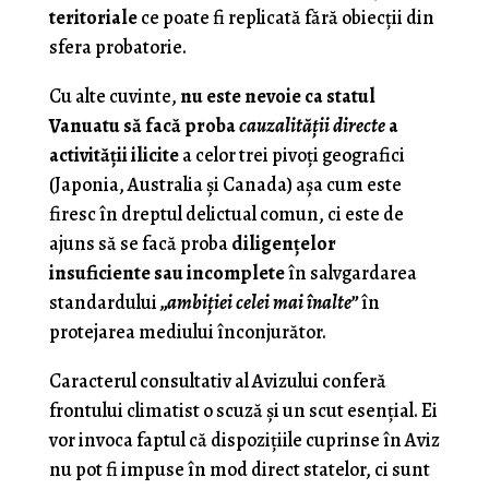
teritoriale
ce poate fi replicată fără obiecţii din
sfera probatorie.
Cu alte cuvinte,
nu este nevoie ca statul
Vanuatu să facă proba
cauzalităţii directe
a
activităţii ilicite
a celor trei pivoţi geografici
(Japonia, Australia şi Canada) aşa cum este
firesc în dreptul delictual comun, ci este de
ajuns să se facă proba
diligenţelor
insuficiente sau incomplete
în salvgardarea
standardului
„ambiţiei celei mai înalte”
în
protejarea mediului înconjurător.
Caracterul consultativ al Avizului conferă
frontului climatist o scuză şi un scut esenţial. Ei
vor invoca faptul că dispoziţiile cuprinse în Aviz
nu pot fi impuse în mod direct statelor, ci sunt