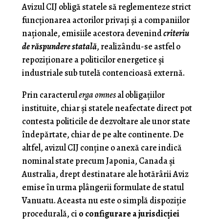
Avizul CIJ obligă statele să reglementeze strict
funcţionarea actorilor privaţi şi a companiilor
naţionale, emisiile acestora devenind
criteriu
de răspundere statală
, realizându-se astfel o
repoziţionare a politicilor energetice şi
industriale sub tutelă contencioasă externă.
Prin caracterul
erga omnes
al obligaţiilor
instituite, chiar şi statele neafectate direct pot
contesta politicile de dezvoltare ale unor state
îndepărtate, chiar de pe alte continente. De
altfel, avizul CIJ conţine o anexă care indică
nominal state precum Japonia, Canada şi
Australia, drept destinatare ale hotărârii Aviz
emise în urma plângerii formulate de statul
Vanuatu. Aceasta nu este o simplă dispoziţie
procedurală, ci
o configurare a jurisdicţiei