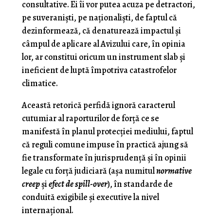
consultative. Ei îi vor putea acuza pe detractori,
pe suveranişti, pe naţionalişti, de faptul că
dezinformează, că denaturează impactul şi
câmpul de aplicare al Avizului care, în opinia
lor, ar constitui oricum un instrument slab şi
ineficient de luptă împotriva catastrofelor
climatice.
Această retorică perfidă ignoră caracterul
cutumiar al raporturilor de forţă ce se
manifestă în planul protecţiei mediului, faptul
că reguli comune impuse în practică ajung să
fie transformate în jurisprudenţă şi în opinii
legale cu forţă judiciară (aşa numitul
normative
creep
şi
efect de spill-over
), în standarde de
conduită exigibile şi executive la nivel
internaţional.