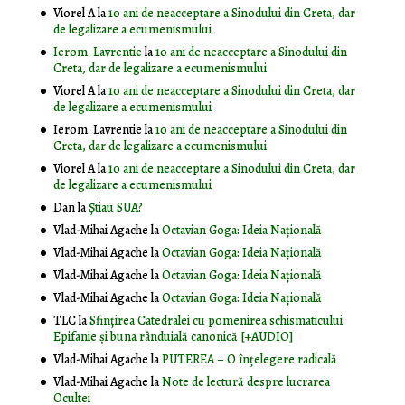
Viorel A
la
10 ani de neacceptare a Sinodului din Creta, dar
de legalizare a ecumenismului
Ierom. Lavrentie
la
10 ani de neacceptare a Sinodului din
Creta, dar de legalizare a ecumenismului
Viorel A
la
10 ani de neacceptare a Sinodului din Creta, dar
de legalizare a ecumenismului
Ierom. Lavrentie
la
10 ani de neacceptare a Sinodului din
Creta, dar de legalizare a ecumenismului
Viorel A
la
10 ani de neacceptare a Sinodului din Creta, dar
de legalizare a ecumenismului
Dan
la
Știau SUA?
Vlad-Mihai Agache
la
Octavian Goga: Ideia Naţională
Vlad-Mihai Agache
la
Octavian Goga: Ideia Naţională
Vlad-Mihai Agache
la
Octavian Goga: Ideia Naţională
Vlad-Mihai Agache
la
Octavian Goga: Ideia Naţională
TLC
la
Sfințirea Catedralei cu pomenirea schismaticului
Epifanie și buna rânduială canonică [+AUDIO]
Vlad-Mihai Agache
la
PUTEREA – O înţelegere radicală
Vlad-Mihai Agache
la
Note de lectură despre lucrarea
Ocultei