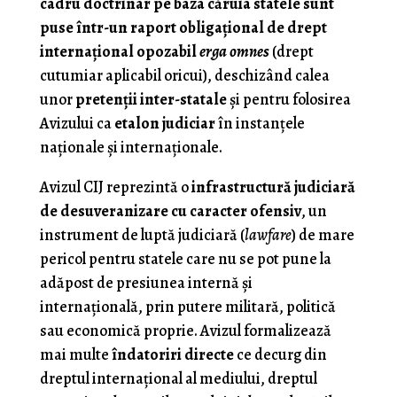
cadru doctrinar pe baza căruia statele sunt
puse într-un raport obligaţional de drept
internaţional opozabil
erga omnes
(drept
cutumiar aplicabil oricui), deschizând calea
unor
pretenţii inter-statale
şi pentru folosirea
Avizului ca
etalon judiciar
în instanţele
naţionale şi internaţionale.
Avizul CIJ reprezintă o
infrastructură judiciară
de desuveranizare cu caracter ofensiv
, un
instrument de luptă judiciară (
lawfare
) de mare
pericol pentru statele care nu se pot pune la
adăpost de presiunea internă şi
internaţională, prin putere militară, politică
sau economică proprie. Avizul formalizează
mai multe
îndatoriri directe
ce decurg din
dreptul internaţional al mediului, dreptul