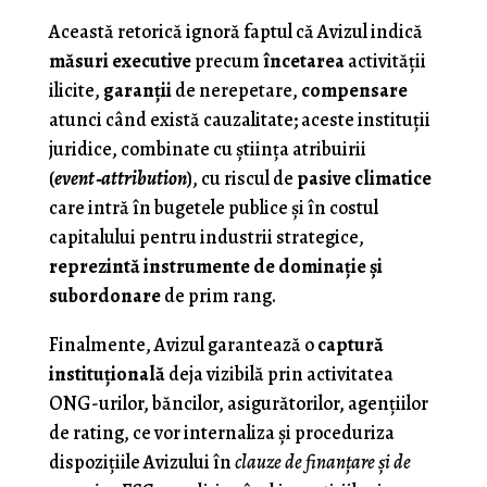
Această retorică ignoră faptul că Avizul indică
măsuri executive
precum
încetarea
activităţii
ilicite,
garanții
de nerepetare,
compensare
atunci când există cauzalitate; aceste instituţii
juridice, combinate cu știința atribuirii
(
event‑attribution
), cu riscul de
pasive climatice
care intră în bugetele publice și în costul
capitalului pentru industrii strategice,
reprezintă instrumente de dominaţie şi
subordonare
de prim rang.
Finalmente, Avizul garantează o
captură
instituţională
deja vizibilă prin activitatea
ONG-urilor, băncilor, asigurătorilor, agenţiilor
de rating, ce vor internaliza şi proceduriza
dispoziţiile Avizului în
clauze de finanţare şi de