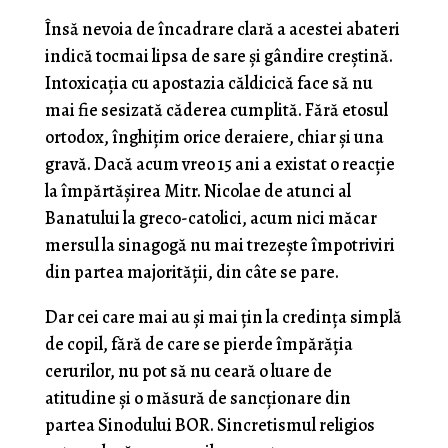
Însă nevoia de încadrare clară a acestei abateri
indică tocmai lipsa de sare și gândire creștină.
Intoxicația cu apostazia căldicică face să nu
mai fie sesizată căderea cumplită. Fără etosul
ortodox, înghițim orice deraiere, chiar și una
gravă. Dacă acum vreo 15 ani a existat o reacție
la împărtășirea Mitr. Nicolae de atunci al
Banatului la greco-catolici, acum nici măcar
mersul la sinagogă nu mai trezește împotriviri
din partea majorității, din câte se pare.
Dar cei care mai au și mai țin la credința simplă
de copil, fără de care se pierde împărăția
cerurilor, nu pot să nu ceară o luare de
atitudine și o măsură de sancționare din
partea Sinodului BOR. Sincretismul religios