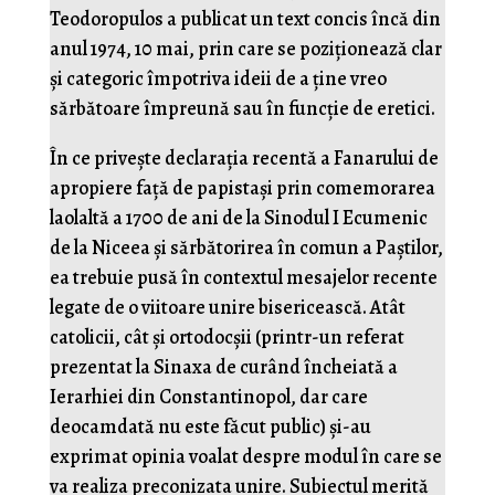
Teodoropulos a publicat un text concis încă din
anul 1974, 10 mai, prin care se poziționează clar
și categoric împotriva ideii de a ține vreo
sărbătoare împreună sau în funcție de eretici.
În ce privește declarația recentă a Fanarului de
apropiere față de papistași prin comemorarea
laolaltă a 1700 de ani de la Sinodul I Ecumenic
de la Niceea și sărbătorirea în comun a Paștilor,
ea trebuie pusă în contextul mesajelor recente
legate de o viitoare unire bisericească. Atât
catolicii, cât și ortodocșii (printr-un referat
prezentat la Sinaxa de curând încheiată a
Ierarhiei din Constantinopol, dar care
deocamdată nu este făcut public) și-au
exprimat opinia voalat despre modul în care se
va realiza preconizata unire. Subiectul merită