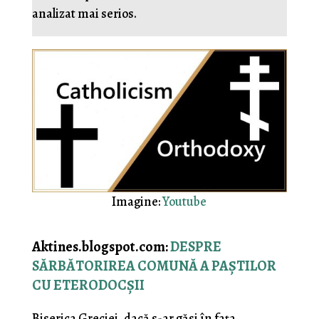
analizat mai serios.
Imagine:
Youtube
Aktines.blogspot.com:
DESPRE
SĂRBĂTORIREA COMUNĂ A PAȘTILOR
CU ETERODOCȘII
Biserica Greciei, dacă s-ar găsi în fața