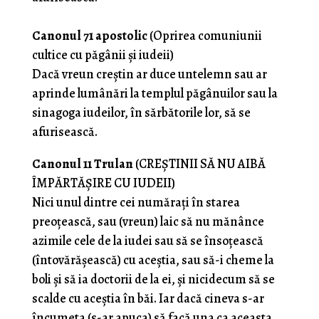
Canonul 71 apostolic
(Oprirea comuniunii
cultice cu păgânii şi iudeii)
Dacă vreun creştin ar duce untelemn sau ar
aprinde lumânări la templul păgânuilor sau la
sinagoga iudeilor, în sărbătorile lor, să se
afurisească.
Canonul 11 Trulan
(CREŞTINII SĂ NU AIBĂ
ÎMPĂRTĂŞIRE CU IUDEII)
Nici unul dintre cei număraţi în starea
preoţească, sau (vreun) laic să nu mănânce
azimile cele de la iudei sau să se însoţească
(întovărăşească) cu aceştia, sau să-i cheme la
boli şi să ia doctorii de la ei, şi nicidecum să se
scalde cu aceştia în băi. Iar dacă cineva s-ar
încumeta (s-ar apuca) să facă una ca aceasta,