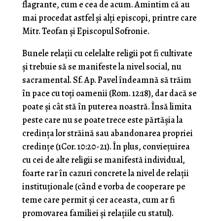
flagrante, cum e cea de acum. Amintim că au
mai procedat astfel și alți episcopi, printre care
Mitr. Teofan și Episcopul Sofronie.
Bunele relații cu celelalte religii pot fi cultivate
și trebuie să se manifeste la nivel social, nu
sacramental. Sf. Ap. Pavel îndeamnă să trăim
în pace cu toți oamenii (Rom. 12:18), dar dacă se
poate și cât stă în puterea noastră. Însă limita
peste care nu se poate trece este părtășia la
credința lor străină sau abandonarea propriei
credințe (1Cor. 10:20-21). În plus, conviețuirea
cu cei de alte religii se manifestă individual,
foarte rar în cazuri concrete la nivel de relații
instituționale (când e vorba de cooperare pe
teme care permit și cer aceasta, cum ar fi
promovarea familiei și relațiile cu statul).