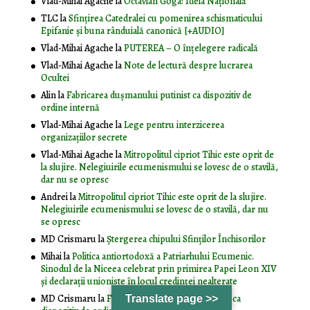
Vlad-Mihai Agache
la
Octavian Goga: Ideia Naţională
TLC
la
Sfințirea Catedralei cu pomenirea schismaticului
Epifanie și buna rânduială canonică [+AUDIO]
Vlad-Mihai Agache
la
PUTEREA – O înţelegere radicală
Vlad-Mihai Agache
la
Note de lectură despre lucrarea
Ocultei
Alin
la
Fabricarea dușmanului putinist ca dispozitiv de
ordine internă
Vlad-Mihai Agache
la
Lege pentru interzicerea
organizaţiilor secrete
Vlad-Mihai Agache
la
Mitropolitul cipriot Tihic este oprit de
la slujire. Nelegiuirile ecumenismului se lovesc de o stavilă,
dar nu se opresc
Andrei
la
Mitropolitul cipriot Tihic este oprit de la slujire.
Nelegiuirile ecumenismului se lovesc de o stavilă, dar nu
se opresc
MD Crismaru
la
Ştergerea chipului Sfinţilor Închisorilor
Mihai
la
Politica antiortodoxă a Patriarhului Ecumenic.
Sinodul de la Niceea celebrat prin primirea Papei Leon XIV
și declarații unioniste în locul credinței nealterate
MD Crismaru
la
Fabricarea dușmanului putinist ca
Translate page >>