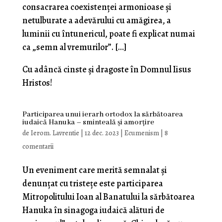
consacrarea coexistenței armonioase și
netulburate a adevărului cu amăgirea, a
luminii cu întunericul, poate fi explicat numai
ca „semn al vremurilor”. […]
Cu adâncă cinste și dragoste în Domnul Iisus
Hristos!
Participarea unui ierarh ortodox la sărbătoarea
iudaică Hanuka – sminteală și amorțire
de
Ierom. Lavrentie
|
12 dec. 2023
|
Ecumenism
|
8
comentarii
Un eveniment care merită semnalat și
denunțat cu tristețe este participarea
Mitropolitului Ioan al Banatului la sărbătoarea
Hanuka în sinagoga iudaică alături de