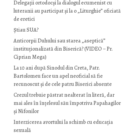
Delegații ortodocși la dialogul ecumenist cu
luteranii au participat și la o „Liturghie” oficiată
de eretici
Știau SUA?
Anticorpii Duhului sau starea „aseptică”
instituționalizată din Biserică? (VIDEO – Pr.
Ciprian Mega)
La 10 ani după Sinodul din Creta, Patr.
Bartolomeu face un apel neoficial să fie
recunoscut și de cele patru Biserici absente
Crezul trebuie păstrat nealterat în literă, dar
mai ales în înțelesul său împotriva Papahagilor
și Nifonilor
Interzicerea avortului la schimb cu educaţia
sexuală