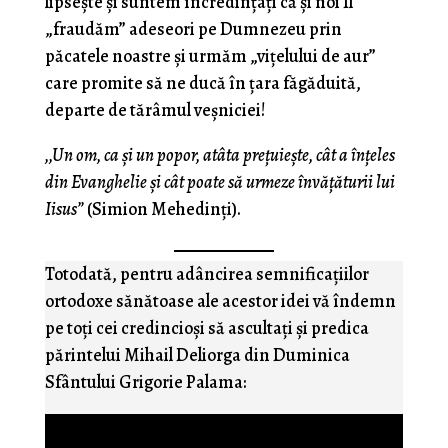
lipsește și suntem încredințați că și noi Îl
„fraudăm” adeseori pe Dumnezeu prin
păcatele noastre și urmăm „vițelului de aur”
care promite să ne ducă în țara făgăduită,
departe de tărâmul veșniciei!
,,Un om, ca și un popor, atâta prețuiește, cât a înțeles
din Evanghelie și cât poate să urmeze învățăturii lui
Iisus”
(Simion Mehedinți).
Totodată, pentru adâncirea semnificaţiilor
ortodoxe sănătoase ale acestor idei vă îndemn
pe toţi cei credincioşi să ascultaţi şi predica
părintelui Mihail Deliorga din Duminica
Sfântului Grigorie Palama: