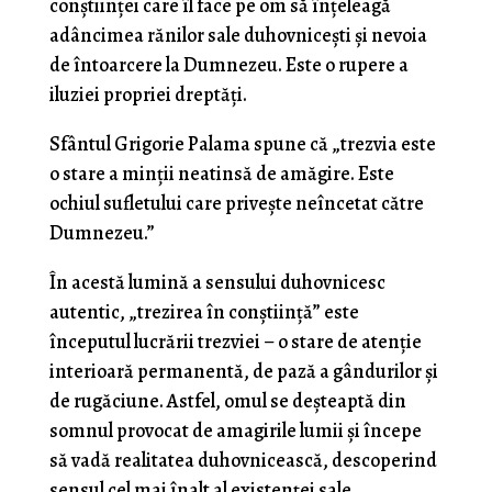
conștiinței care îl face pe om să înțeleagă
adâncimea rănilor sale duhovnicești și nevoia
de întoarcere la Dumnezeu. Este o rupere a
iluziei propriei dreptăți.
Sfântul Grigorie Palama spune că „trezvia este
o stare a minții neatinsă de amăgire. Este
ochiul sufletului care privește neîncetat către
Dumnezeu.”
În acestă lumină a sensului duhovnicesc
autentic, „trezirea în conștiință” este
începutul lucrării trezviei – o stare de atenție
interioară permanentă, de pază a gândurilor și
de rugăciune. Astfel, omul se deșteaptă din
somnul provocat de amagirile lumii și începe
să vadă realitatea duhovnicească, descoperind
sensul cel mai înalt al existenței sale.