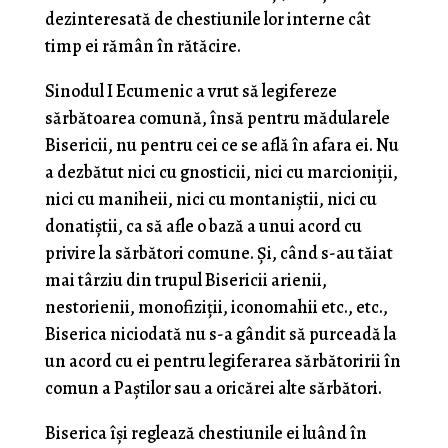
dezinteresată de chestiunile lor interne cât
timp ei rămân în rătăcire.
Sinodul I Ecumenic a vrut să legifereze
sărbătoarea comună, însă pentru mădularele
Bisericii, nu pentru cei ce se află în afara ei. Nu
a dezbătut nici cu gnosticii, nici cu marcioniții,
nici cu maniheii, nici cu montaniștii, nici cu
donatiștii, ca să afle o bază a unui acord cu
privire la sărbători comune. Și, când s-au tăiat
mai târziu din trupul Bisericii arienii,
nestorienii, monofiziții, iconomahii etc., etc.,
Biserica niciodată nu s-a gândit să purceadă la
un acord cu ei pentru legiferarea sărbătoririi în
comun a Paștilor sau a oricărei alte sărbători.
Biserica își reglează chestiunile ei luând în