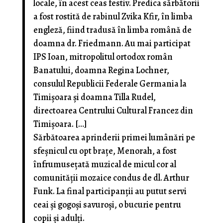
locale, în acest ceas festiv. Predica sărbătorii
a fost rostită de rabinul Zvika Kfir, în limba
engleză, fiind tradusă în limba română de
doamna dr. Friedmann. Au mai participat
IPS Ioan, mitropolitul ortodox român
Banatului, doamna Regina Lochner,
consulul Republicii Federale Germania la
Timișoara și doamna Tilla Rudel,
directoarea Centrului Cultural Francez din
Timișoara. […]
Sărbătoarea aprinderii primei lumânări pe
sfeșnicul cu opt brațe, Menorah, a fost
înfrumusețată muzical de micul cor al
comunității mozaice condus de dl. Arthur
Funk. La final participanții au putut servi
ceai și gogoși savuroși, o bucurie pentru
copii și adulți.