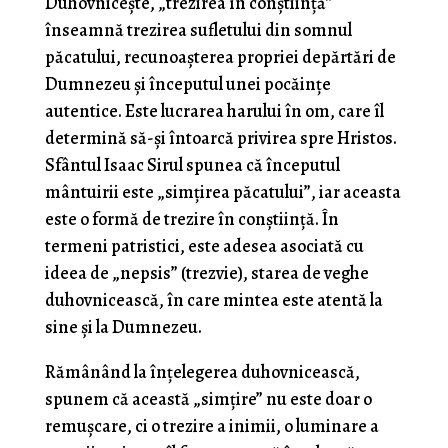
Duhovnicește, „trezirea în conștiință”
înseamnă trezirea sufletului din somnul
păcatului, recunoașterea propriei depărtări de
Dumnezeu și începutul unei pocăințe
autentice. Este lucrarea harului în om, care îl
determină să-și întoarcă privirea spre Hristos.
Sfântul Isaac Sirul spunea că începutul
mântuirii este „simțirea păcatului”, iar aceasta
este o formă de trezire în conștiință. În
termeni patristici, este adesea asociată cu
ideea de „nepsis” (trezvie), starea de veghe
duhovnicească, în care mintea este atentă la
sine și la Dumnezeu.
Rămânând la înțelegerea duhovnicească,
spunem că această „simțire” nu este doar o
remușcare, ci o trezire a inimii, o luminare a