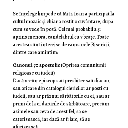
Se înțelege limpede că Mitr. Ioan a participat la
cultul mozaic și chiar a rostit o cuvântare, după
cum se vede în poză. Cel mai probabil a și
aprins menora, candelabrul cu 7 brațe. Toate
acestea sunt interzise de canoanele Bisericii,
dintre care amintim:
Canonul 70 apostolic
(Oprirea comuniunii
religioase cu iudeii)
Dacă vreun episcop sau presbiter sau diacon,
sau oricare din catalogul clericilor ar posti cu
iudeii, sau ar prăznui sărbătorile cu ei, sau ar
primi de la ei darurile de sărbătoare, precum
azimele sau ceva de acest fel, să se
caterisească, iar dacă ar fi laic, să se
afurisească.