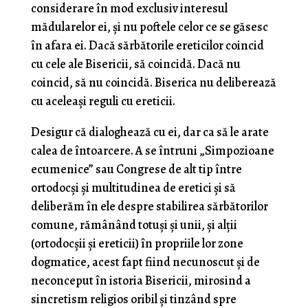
considerare în mod exclusiv interesul
mădularelor ei, și nu poftele celor ce se găsesc
în afara ei. Dacă sărbătorile ereticilor coincid
cu cele ale Bisericii, să coincidă. Dacă nu
coincid, să nu coincidă. Biserica nu deliberează
cu aceleași reguli cu ereticii.
Desigur că dialoghează cu ei, dar ca să le arate
calea de întoarcere. A se întruni „Simpozioane
ecumenice” sau Congrese de alt tip între
ortodocși și multitudinea de eretici și să
deliberăm în ele despre stabilirea sărbătorilor
comune, rămânând totuși și unii, și alții
(ortodocșii și ereticii) în propriile lor zone
dogmatice, acest fapt fiind necunoscut și de
neconceput în istoria Bisericii, mirosind a
sincretism religios oribil și tinzând spre