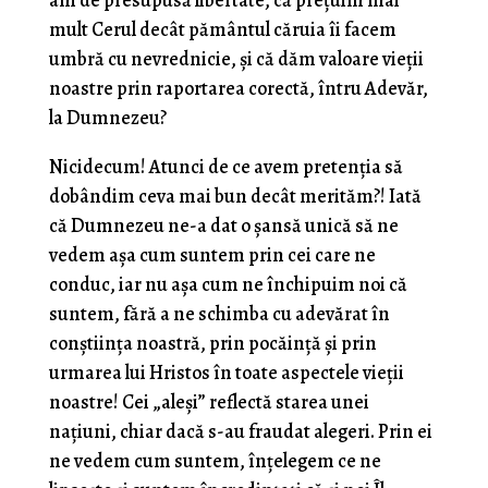
ani de presupusă libertate, că prețuim mai
mult Cerul decât pământul căruia îi facem
umbră cu nevrednicie, și că dăm valoare vieții
noastre prin raportarea corectă, întru Adevăr,
la Dumnezeu?
Nicidecum! Atunci de ce avem pretenția să
dobândim ceva mai bun decât merităm?! Iată
că Dumnezeu ne-a dat o șansă unică să ne
vedem așa cum suntem prin cei care ne
conduc, iar nu așa cum ne închipuim noi că
suntem, fără a ne schimba cu adevărat în
conștiința noastră, prin pocăință și prin
urmarea lui Hristos în toate aspectele vieții
noastre! Cei „aleși” reflectă starea unei
națiuni, chiar dacă s-au fraudat alegeri. Prin ei
ne vedem cum suntem, înțelegem ce ne