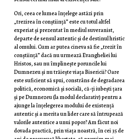
Ori, ceea ce lumea înțelege astăzi prin
„trezirea în conștiință” este cu totul altfel
experiat și prezentat în mediul suveranist,
departe de sensul autentic și de destinul hristic
al omului. Cum ar putea cineva să fie „trezit în
conștiință” dacă nu urmează Evangheliei lui
Hristos, sau nu împlinește poruncile lui
Dumnezeu și nu trăiește viața Bisericii? Oare
este suficient să spui, constrâns de degradarea
politică, economică și socială, că-ți iubești țara
și pe Dumnezeu (la modul declarativ) pentru a
ajunge la înțelegerea modului de existență
autentic și a merita un lider care să întrupează
valorile autentice a unui popor? Am făcut noi
dovada practică, prin viața noastră, în cei 35 de