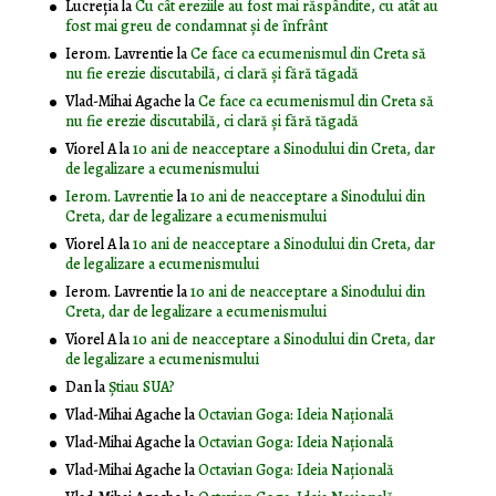
Lucreția
la
Cu cât ereziile au fost mai răspândite, cu atât au
fost mai greu de condamnat și de înfrânt
Ierom. Lavrentie
la
Ce face ca ecumenismul din Creta să
nu fie erezie discutabilă, ci clară și fără tăgadă
Vlad-Mihai Agache
la
Ce face ca ecumenismul din Creta să
nu fie erezie discutabilă, ci clară și fără tăgadă
Viorel A
la
10 ani de neacceptare a Sinodului din Creta, dar
de legalizare a ecumenismului
Ierom. Lavrentie
la
10 ani de neacceptare a Sinodului din
Creta, dar de legalizare a ecumenismului
Viorel A
la
10 ani de neacceptare a Sinodului din Creta, dar
de legalizare a ecumenismului
Ierom. Lavrentie
la
10 ani de neacceptare a Sinodului din
Creta, dar de legalizare a ecumenismului
Viorel A
la
10 ani de neacceptare a Sinodului din Creta, dar
de legalizare a ecumenismului
Dan
la
Știau SUA?
Vlad-Mihai Agache
la
Octavian Goga: Ideia Naţională
Vlad-Mihai Agache
la
Octavian Goga: Ideia Naţională
Vlad-Mihai Agache
la
Octavian Goga: Ideia Naţională