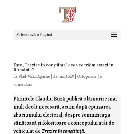
Selectează o Pagină
Este „Trezire în conștiință” ceea ce trăim astăzi în
România?
de
Vlad-Mihai Agache
|
24 mai 2025
|
Ortopraxie
|
0
comentarii
Părintele Claudiu Buză publică o lămurire mai
mult decât necesară, acum după epuizarea
zbuciumului electoral, despre semnificaţia
sănătoasă şi folositoare a conceptului atât de
vehiculat de
Trezire în conştiinţă
.