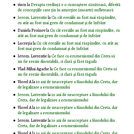
viscu
la
Dreapta credință e o cunoaștere sănătoasă, diferită
de concepțiile care țin în amorțire (moarte) sufletească
Ierom. Lavrentie
la
Cu cât ereziile au fost mai răspândite,
cu atât au fost mai greu de condamnat și de înfrânt
Daniela Proinov
la
Cu cât ereziile au fost mai răspândite, cu
atât au fost mai greu de condamnat și de înfrânt
Lucreția
la
Cu cât ereziile au fost mai răspândite, cu atât au
fost mai greu de condamnat și de înfrânt
Ierom. Lavrentie
la
Ce face ca ecumenismul din Creta să
nu fie erezie discutabilă, ci clară și fără tăgadă
Vlad-Mihai Agache
la
Ce face ca ecumenismul din Creta să
nu fie erezie discutabilă, ci clară și fără tăgadă
Viorel A
la
10 ani de neacceptare a Sinodului din Creta, dar
de legalizare a ecumenismului
Ierom. Lavrentie
la
10 ani de neacceptare a Sinodului din
Creta, dar de legalizare a ecumenismului
Viorel A
la
10 ani de neacceptare a Sinodului din Creta, dar
de legalizare a ecumenismului
Ierom. Lavrentie
la
10 ani de neacceptare a Sinodului din
Creta, dar de legalizare a ecumenismului
Viorel A
la
10 ani de neacceptare a Sinodului din Creta, dar