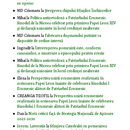
se opresc
MD Crismaru
la
Ştergerea chipului Sfinţilor Închisorilor
Mihai
la
Politica antiortodoxă a Patriarhului Ecumenic.
Sinodul de la Niceea celebrat prin primirea Papei Leon XIV
și declarații unioniste în locul credinței nealterate
MD Crismaru
la
Fabricarea dușmanului putinist ca
dispozitiv de ordine internă
Ingradit
la
Întreruperea pomenirii este, conform
canoanelor, o mustrare a episcopului pentru erezie
Mihai
la
Politica antiortodoxă a Patriarhului Ecumenic.
Sinodul de la Niceea celebrat prin primirea Papei Leon XIV
și declarații unioniste în locul credinței nealterate
Elena
la
Perspectiva unirii ecumeniste reafirmată în
scrisoarea Papei Leon înainte de celebrarea Sinodului I
Ecumenic alături de Patriarhul Ecumenic
CREANGA TEOFIL
la
Perspectiva unirii ecumeniste
reafirmată în scrisoarea Papei Leon înainte de celebrarea
Sinodului I Ecumenic alături de Patriarhul Ecumenic
Dan
la
Notă critică faţă de Strategia Naţională de Apărare
2025-2030
Ierom. Lavrentie
la
Sfințirea Catedralei cu pomenirea