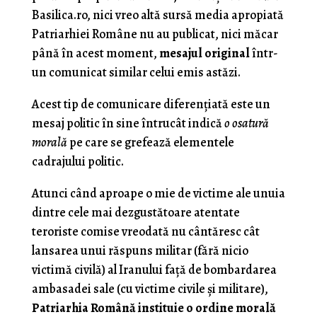
Basilica.ro, nici vreo altă sursă media apropiată
Patriarhiei Române nu au publicat, nici măcar
până în acest moment,
mesajul original
într-
un comunicat similar celui emis astăzi.
Acest tip de comunicare diferenţiată este un
mesaj politic în sine întrucât indică
o osatură
morală
pe care se grefează elementele
cadrajului politic.
Atunci când aproape o mie de victime ale unuia
dintre cele mai dezgustătoare atentate
teroriste comise vreodată nu cântăresc cât
lansarea unui răspuns militar (fără nicio
victimă civilă) al Iranului faţă de bombardarea
ambasadei sale (cu victime civile şi militare),
Patriarhia Română instituie o ordine morală