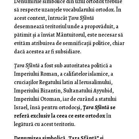
Denumirile simbolice din uzul ortodox trebuie
să respecte uzanţele vocabularului ortodox. În
acest context, întrucât
Ţara Sfântă
desemnează teritoriul unde a propovăduit, a
pătimit şi a înviat Mântuitorul, este necesar să
evităm atribuirea de semnificaţii politice, chiar
dacă acestea ar fi subsidiare.
Ţara Sfântă
a fost sub autoritatea politică a
Imperiului Roman, a califatelor islamice, a
cruciaţilor Regatului latin al Ierusalimului,
Imperiului Bizantin, Sultanatului Ayyubid,
Imperiului Otoman, iar de curând a statului
Israel, însă pentru ortodocşi,
Ţara Sfântă
se
referă exclusiv la ceea ce este ortodox
în
legătură cu acest teritoriu.
Denumirea simbolică „Ţara Sfântă” şi