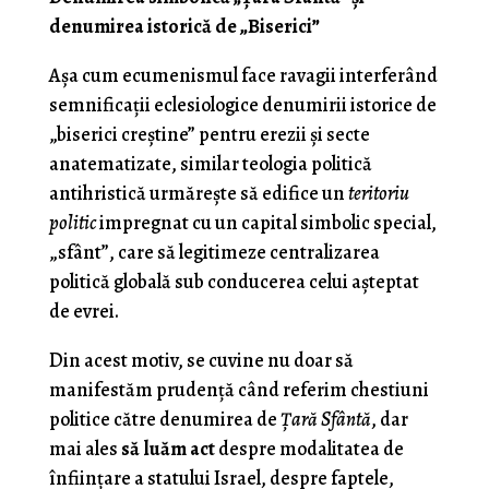
denumirea istorică de „Biserici”
Aşa cum ecumenismul face ravagii interferând
semnificaţii eclesiologice denumirii istorice de
„biserici creştine” pentru erezii şi secte
anatematizate, similar teologia politică
antihristică urmăreşte să edifice un
teritoriu
politic
impregnat cu un capital simbolic special,
„sfânt”, care să legitimeze centralizarea
politică globală sub conducerea celui aşteptat
de evrei.
Din acest motiv, se cuvine nu doar să
manifestăm prudenţă când referim chestiuni
politice către denumirea de
Ţară Sfântă
, dar
mai ales
să luăm act
despre modalitatea de
înfiinţare a statului Israel, despre faptele,