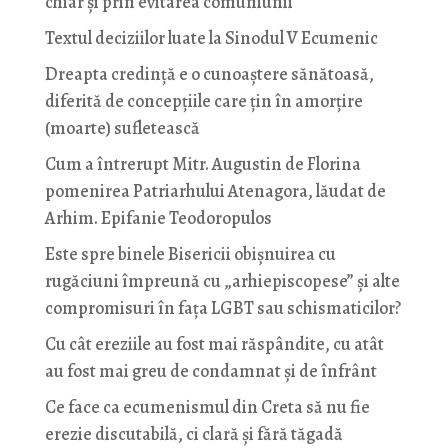
chiar și prin evitarea comuniunii
Textul deciziilor luate la Sinodul V Ecumenic
Dreapta credință e o cunoaștere sănătoasă,
diferită de concepțiile care țin în amorțire
(moarte) sufletească
Cum a întrerupt Mitr. Augustin de Florina
pomenirea Patriarhului Atenagora, lăudat de
Arhim. Epifanie Teodoropulos
Este spre binele Bisericii obișnuirea cu
rugăciuni împreună cu „arhiepiscopese” și alte
compromisuri în fața LGBT sau schismaticilor?
Cu cât ereziile au fost mai răspândite, cu atât
au fost mai greu de condamnat și de înfrânt
Ce face ca ecumenismul din Creta să nu fie
erezie discutabilă, ci clară și fără tăgadă