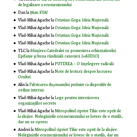
de legalizare a ecumenismului
Dan
la
Știau SUA?
Vlad-Mihai Agache
la
Octavian Goga: Ideia Naţională
Vlad-Mihai Agache
la
Octavian Goga: Ideia Naţională
Vlad-Mihai Agache
la
Octavian Goga: Ideia Naţională
Vlad-Mihai Agache
la
Octavian Goga: Ideia Naţională
TLC
la
Sfințirea Catedralei cu pomenirea schismaticului
Epifanie și buna rânduială canonică [+AUDIO]
Vlad-Mihai Agache
la
PUTEREA – O înţelegere radicală
Vlad-Mihai Agache
la
Note de lectură despre lucrarea
Ocultei
Alin
la
Fabricarea dușmanului putinist ca dispozitiv de
ordine internă
Vlad-Mihai Agache
la
Lege pentru interzicerea
organizaţiilor secrete
Vlad-Mihai Agache
la
Mitropolitul cipriot Tihic este oprit de
la slujire. Nelegiuirile ecumenismului se lovesc de o stavilă,
dar nu se opresc
Andrei
la
Mitropolitul cipriot Tihic este oprit de la slujire.
Nelegiuirile ecumenismului se lovesc de o stavilă, dar nu