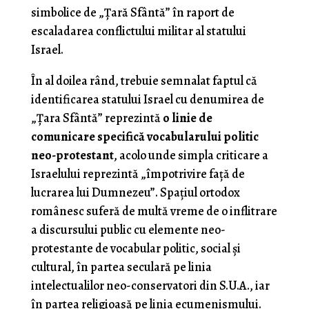
simbolice de „Ţară Sfântă” în raport de
escaladarea conflictului militar al statului
Israel.
În al doilea rând, trebuie semnalat faptul că
identificarea statului Israel cu denumirea de
„Ţara Sfântă” reprezintă
o linie de
comunicare specifică vocabularului politic
neo-protestant
, acolo unde simpla criticare a
Israelului reprezintă „împotrivire faţă de
lucrarea lui Dumnezeu”. Spaţiul ortodox
românesc suferă de multă vreme de o inflitrare
a discursului public cu elemente neo-
protestante de vocabular politic, social şi
cultural, în partea seculară pe linia
intelectualilor neo-conservatori din S.U.A., iar
în partea religioasă pe linia ecumenismului.