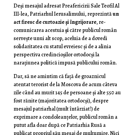
Deşi mesajul adresat Preafericirii Sale Teofil Al
III-lea, Patriarhul Ierusalimului, reprezintă
un
act firesc de curtoazie şi îngrijorare
, re-
comunicarea acestuia
şi
către publicul român
serveşte unui alt scop, aceluia de a dovedi
solidaritatea cu statul evreiesc şi de a alinia
perspectiva credincioşilor ortodocşi la
naraţiunea politică impusă publicului român.
Dar, să ne amintim că faţă de groaznicul
atentat terorist de la Moscova de acum câteva
zile când au murit 145 de persoane şi alte 550 au
fost rănite (majoritatea ortodocşi), despre
mesajul patriarhal (mult întârziat!) de
exprimare a condoleanţelor, publicul român a
putut afla doar după ce Patriarhia Rusă a
publicat propriul său mesaj de mulţumire. Nici