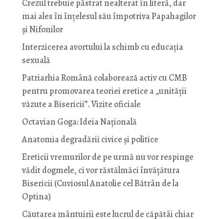
Crezul trebuie păstrat nealterat în literă, dar
mai ales în înțelesul său împotriva Papahagilor
și Nifonilor
Interzicerea avortului la schimb cu educaţia
sexuală
Patriarhia Română colaborează activ cu CMB
pentru promovarea teoriei eretice a „unității
văzute a Bisericii”. Vizite oficiale
Octavian Goga: Ideia Naţională
Anatomia degradării civice și politice
Ereticii vremurilor de pe urmă nu vor respinge
vădit dogmele, ci vor răstălmăci învățătura
Bisericii (Cuviosul Anatolie cel Bătrân de la
Optina)
Căutarea mântuirii este lucrul de căpătâi chiar