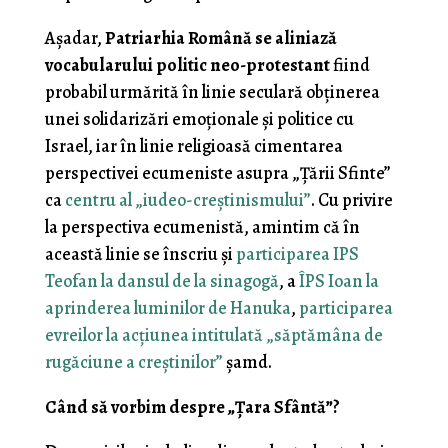
Aşadar,
Patriarhia Română se aliniază
vocabularului politic neo-protestant
fiind
probabil urmărită în linie seculară obţinerea
unei solidarizări emoţionale şi politice cu
Israel, iar în linie religioasă cimentarea
perspectivei ecumeniste asupra „Ţării Sfinte”
ca
centru al „iudeo-creştinismului”
. Cu privire
la perspectiva ecumenistă, amintim că în
această linie se înscriu şi
participarea IPS
Teofan la dansul de la sinagogă
, a
ÎPS Ioan la
aprinderea luminilor de Hanuka
,
participarea
evreilor la acţiunea intitulată „săptămâna de
rugăciune a creştinilor”
şamd.
Când să vorbim despre „Ţara Sfântă”?