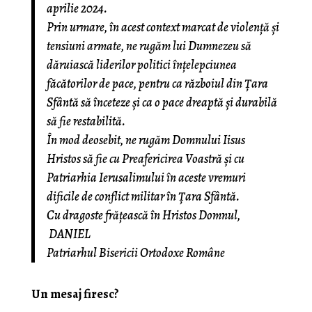
aprilie 2024.
Prin urmare, în acest context marcat de violență și
tensiuni armate, ne rugăm lui Dumnezeu să
dăruiască liderilor politici înțelepciunea
făcătorilor de pace, pentru ca războiul din Țara
Sfântă să înceteze și ca o pace dreaptă și durabilă
să fie restabilită.
În mod deosebit, ne rugăm Domnului Iisus
Hristos să fie cu Preafericirea Voastră și cu
Patriarhia Ierusalimului în aceste vremuri
dificile de conflict militar în Țara Sfântă.
Cu dragoste frățească în Hristos Domnul,
† DANIEL
Patriarhul Bisericii Ortodoxe Române
Un mesaj firesc?