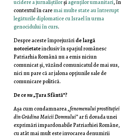
ucidere a jurnaliştilor
şi
agenţilor umanitari
, în
contextul în care
mai multe state au întrerupt
legăturile diplomatice cu Israel în urma
genocidului în curs
.
Despre aceste împrejurări
de largă
notorietate
inclusiv în spaţiul românesc
Patriarhia Română nu a emis niciun
comunicat şi, văzând comunicatul de mai sus,
nici nu pare că ar jalona opţiunile sale de
comunicare politică.
De ce
nu
„Ţara Sfântă”?
Aşa cum condamnarea
„fenomenului prostituţiei
din Grădina Maicii Domnului”
ar fi dovada unei
exprimări impardonabile Patriarhiei Române,
cu atât mai mult este invocarea denumirii