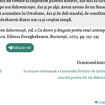
ă nici nu trebuie să impunem părerea noastră, dar nici să tă
 pe noi duhovnicește, dar și pe alții. Avem nevoie de un Sino
 acumulate în Ortodoxie, dar și de duh sinodal, de consfătu
 dezbaterii dintre noi ca și creștini simpli.
nte duhovnicești
, vol.
1: Cu durere și dragoste pentru omul contem
u, Editura Evanghelismos, București, 2003, pp. 343-345
Alătură-te!
d
Scrisoare-testament a Cuviosului Porfirie de înd
smerită pentru fiii săi duhovn
Log