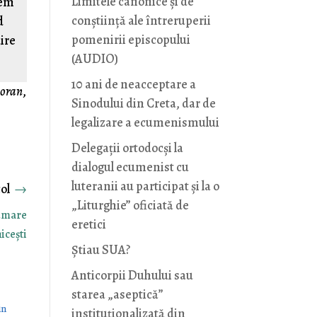
Limitele canonice și de
cem
conștiință ale întreruperii
d
pomenirii episcopului
ire
(AUDIO)
10 ani de neacceptare a
poran
,
Sinodului din Creta, dar de
legalizare a ecumenismului
Delegații ortodocși la
dialogul ecumenist cu
luteranii au participat și la o
→
„Liturghie” oficiată de
rumare
eretici
icești
Știau SUA?
Anticorpii Duhului sau
starea „aseptică”
in
instituționalizată din