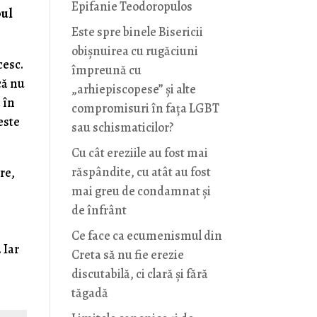
Epifanie Teodoropulos
pul
Este spre binele Bisericii
obișnuirea cu rugăciuni
cesc.
împreună cu
că nu
„arhiepiscopese” și alte
 în
compromisuri în fața LGBT
este
sau schismaticilor?
Cu cât ereziile au fost mai
răspândite, cu atât au fost
re,
mai greu de condamnat și
de înfrânt
Ce face ca ecumenismul din
 Iar
Creta să nu fie erezie
discutabilă, ci clară și fără
tăgadă