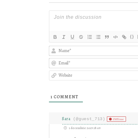
{}
1
COMMENT
Sara
(@guest_713)
Offline
1 decembrie 2019 18:09