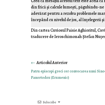
Cred că mesajul acestui text este acela c
din frică și calcule lumești, păgubindu-ne
adevărat pentru a rezolva problemele mari
începând cu nivelul de jos, al înțelegerii și
Din cartea Cuviosul Paisie Aghioritul,
Cuvi
traducere de Ieroschimonah Ștefan Nuțesc
←
Patru episcopi greci cer convocarea unui Sino
Panortodox (Ecumenic)
Subscribe