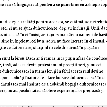
eme sau să linguşească pentru a se pune bine cu arhiepisco
ineri, deşi au calităţi pentru aceasta, se vatămă, se netrebni
tc., şi nu se ajută duhovniceşte, deşi au înclinaţii. Unii, da
uhovnicească în ei înşişi, ar fi ajuns mai târziu oameni de bază
ine în înţelesul cel bun, adică nu face lucrare în el însuşi, 
tie ce datorie are, sfârşind în cele din urmă în puşcărie.
 sunt la birou. Dacă ar fi rămas încă puţin afară de conduce
e, însă, adesea devin proiestameni preoţi tineri, şi nu cei
e duhovnicească în turma lor, şi în felul acesta răul devine
responsabilităţi înainte de a face lucrare duhovnicească în ei
e să dăruiască mai înainte de a dobândi bogăţia duhovnicească.
e, nu au posibilitatea să ofere experienţa lor preţioasă şi