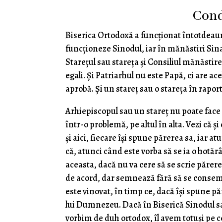
Cond
Biserica Ortodoxă a funcţionat întotdeaun
funcţioneze Sinodul, iar în mănăstiri Sin
Stareţul sau stareţa şi Consiliul mănăsti
egali. Şi Patriarhul nu este Papă, ci are ace
aprobă. Şi un stareţ sau o stareţa în rapor
Arhiepiscopul sau un stareţ nu poate fac
într-o problemă, pe altul în alta. Vezi că ş
şi aici, fiecare îşi spune părerea sa, iar 
că, atunci când este vorba să se ia o hotăr
aceasta, dacă nu va cere să se scrie părer
de acord, dar semnează fără să se consemn
este vinovat, în timp ce, dacă îşi spune pă
lui Dumnezeu. Dacă în Biserică Sinodul sa
vorbim de duh ortodox, îl avem totuşi pe c