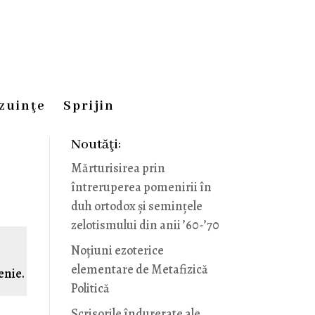
zuinţe
Sprijin
Noutăţi:
Mărturisirea prin
întreruperea pomenirii în
duh ortodox și semințele
zelotismului din anii ’60-’70
Noţiuni ezoterice
elementare de Metafizică
enie.
Politică
Scrisorile îndurerate ale