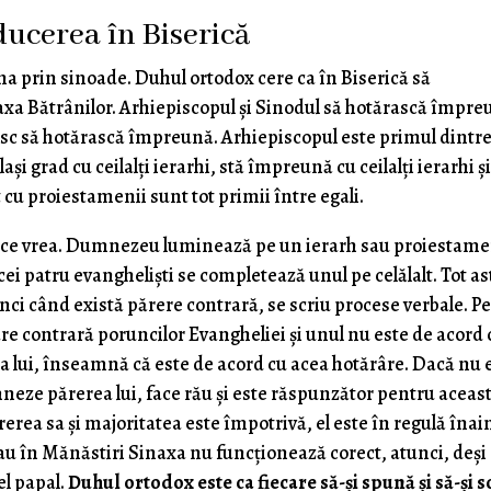
ucerea în Biserică
a prin sinoade. Duhul ortodox cere ca în Biserică să
axa Bătrânilor. Arhiepiscopul şi Sinodul să hotărască împre
resc să hotărască împreună. Arhiepiscopul este primul dintr
laşi grad cu ceilalţi ierarhi, stă împreună cu ceilalţi ierarhi şi
t cu proiestamenii sunt tot primii între egali.
e ce vrea. Dumnezeu luminează pe un ierarh sau proiestam
i cei patru evanghelişti se completează unul pe celălalt. Tot as
atunci când există părere contrară, se scriu procese verbale. P
âre contrară poruncilor Evangheliei şi unul nu este de acord 
ea lui, înseamnă că este de acord cu acea hotărâre. Dacă nu 
eze părerea lui, face rău şi este răspunzător pentru aceast
rerea sa şi majoritatea este împotrivă, el este în regulă înai
u în Mănăstiri Sinaxa nu funcţionează corect, atunci, deşi
el papal.
Duhul ortodox este ca fiecare să-şi spună şi să-şi s