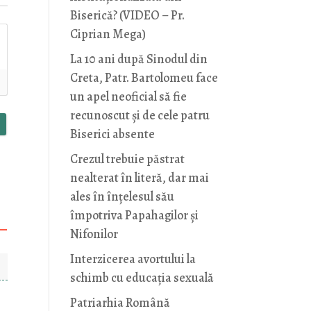
Biserică? (VIDEO – Pr.
Ciprian Mega)
La 10 ani după Sinodul din
Creta, Patr. Bartolomeu face
un apel neoficial să fie
recunoscut și de cele patru
Biserici absente
Crezul trebuie păstrat
nealterat în literă, dar mai
ales în înțelesul său
împotriva Papahagilor și
Nifonilor
Interzicerea avortului la
schimb cu educaţia sexuală
Patriarhia Română