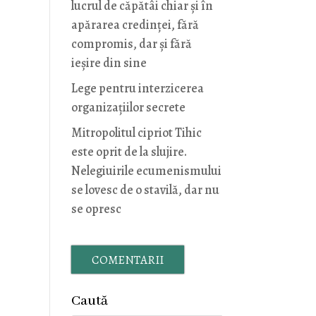
lucrul de căpătâi chiar și în
apărarea credinței, fără
compromis, dar și fără
ieșire din sine
Lege pentru interzicerea
organizaţiilor secrete
Mitropolitul cipriot Tihic
este oprit de la slujire.
Nelegiuirile ecumenismului
se lovesc de o stavilă, dar nu
se opresc
COMENTARII
Caută