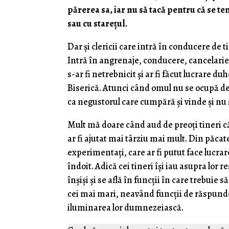
părerea sa, iar nu să tacă pentru că se t
sau cu stareţul.
Dar şi clericii care intră în conducere de t
Intră în angrenaje, conducere, cancelarie e
s-ar fi netrebnicit şi ar fi făcut lucrare d
Biserică. Atunci când omul nu se ocupă de s
ca negustorul care cumpără şi vinde şi nu ş
Mult mă doare când aud de preoţi tineri că
ar fi ajutat mai târziu mai mult. Din păcat
experimentaţi, care ar fi putut face lucrar
îndoit. Adică cei tineri îşi iau asupra lor 
înşişi şi se află în funcţii în care trebui
cei mai mari, neavând funcţii de răspunder
iluminarea lor dumnezeiască.