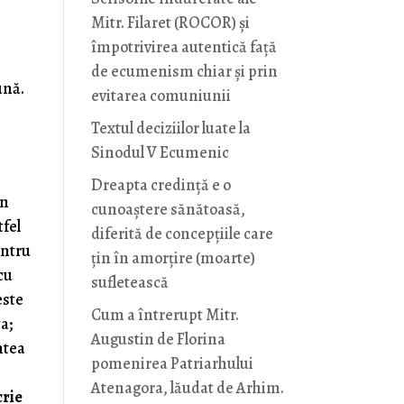
Mitr. Filaret (ROCOR) și
împotrivirea autentică față
de ecumenism chiar și prin
ună.
evitarea comuniunii
e
Textul deciziilor luate la
Sinodul V Ecumenic
Dreapta credință e o
en
cunoaștere sănătoasă,
tfel
diferită de concepțiile care
entru
țin în amorțire (moarte)
cu
sufletească
este
Cum a întrerupt Mitr.
a;
Augustin de Florina
ntea
pomenirea Patriarhului
Atenagora, lăudat de Arhim.
crie