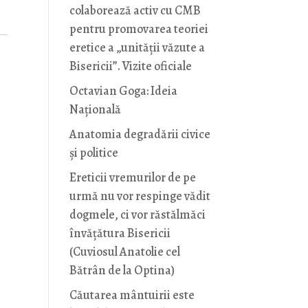
colaborează activ cu CMB
pentru promovarea teoriei
eretice a „unității văzute a
Bisericii”. Vizite oficiale
Octavian Goga: Ideia
Naţională
Anatomia degradării civice
și politice
Ereticii vremurilor de pe
urmă nu vor respinge vădit
dogmele, ci vor răstălmăci
învățătura Bisericii
(Cuviosul Anatolie cel
Bătrân de la Optina)
Căutarea mântuirii este