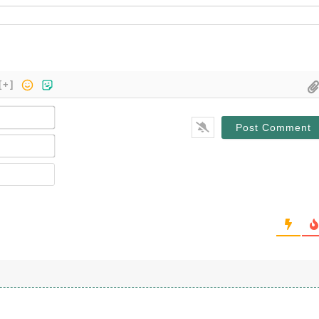
[+]
Name*
Email*
Website