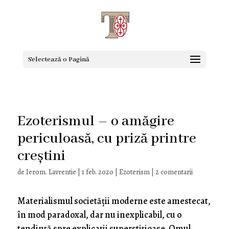
Selectează o Pagină
Ezoterismul – o amăgire
periculoasă, cu priză printre
creștini
de
Ierom. Lavrentie
|
1 feb. 2020
|
Ezoterism
|
2 comentarii
Materialismul societății moderne este amestecat,
în mod paradoxal, dar nu inexplicabil, cu o
tendință spre explicații superstițioase. Omul