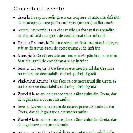
Comentarii recente
viscu
la
Dreapta credință e o cunoaștere sănătoasă, diferită
de concepțiile care țin în amorțire (moarte) sufletească
Ierom. Lavrentie
la
Cu cât ereziile au fost mai răspândite,
cu atât au fost mai greu de condamnat și de înfrânt
Daniela Proinov
la
Cu cât ereziile au fost mai răspândite, cu
atât au fost mai greu de condamnat și de înfrânt
Lucreția
la
Cu cât ereziile au fost mai răspândite, cu atât au
fost mai greu de condamnat și de înfrânt
Ierom. Lavrentie
la
Ce face ca ecumenismul din Creta să
nu fie erezie discutabilă, ci clară și fără tăgadă
Vlad-Mihai Agache
la
Ce face ca ecumenismul din Creta să
nu fie erezie discutabilă, ci clară și fără tăgadă
Viorel A
la
10 ani de neacceptare a Sinodului din Creta, dar
de legalizare a ecumenismului
Ierom. Lavrentie
la
10 ani de neacceptare a Sinodului din
Creta, dar de legalizare a ecumenismului
Viorel A
la
10 ani de neacceptare a Sinodului din Creta, dar
de legalizare a ecumenismului
Ierom. Lavrentie
la
10 ani de neacceptare a Sinodului din