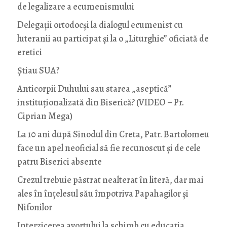
de legalizare a ecumenismului
Delegații ortodocși la dialogul ecumenist cu
luteranii au participat și la o „Liturghie” oficiată de
eretici
Știau SUA?
Anticorpii Duhului sau starea „aseptică”
instituționalizată din Biserică? (VIDEO – Pr.
Ciprian Mega)
La 10 ani după Sinodul din Creta, Patr. Bartolomeu
face un apel neoficial să fie recunoscut și de cele
patru Biserici absente
Crezul trebuie păstrat nealterat în literă, dar mai
ales în înțelesul său împotriva Papahagilor și
Nifonilor
Interzicerea avortului la schimb cu educaţia