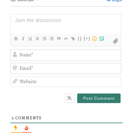
{}
[+]
Nam
Emai
Webs
2
COMMENTS