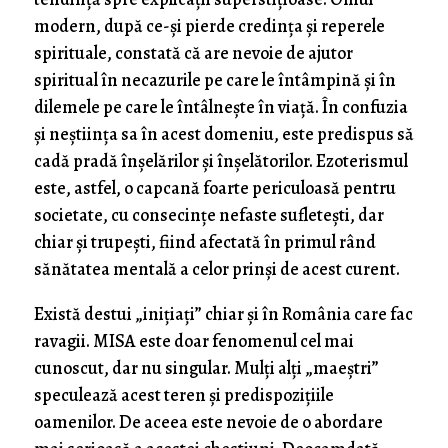
modern, după ce-și pierde credința și reperele
spirituale, constată că are nevoie de ajutor
spiritual în necazurile pe care le întâmpină și în
dilemele pe care le întâlnește în viață. În confuzia
și neștiința sa în acest domeniu, este predispus să
cadă pradă înșelărilor și înșelătorilor. Ezoterismul
este, astfel, o capcană foarte periculoasă pentru
societate, cu consecințe nefaste sufletești, dar
chiar și trupești, fiind afectată în primul rând
sănătatea mentală a celor prinși de acest curent.
Există destui „inițiați” chiar și în România care fac
ravagii. MISA este doar fenomenul cel mai
cunoscut, dar nu singular. Mulți alți „maeștri”
speculează acest teren și predispozițiile
oamenilor. De aceea este nevoie de o abordare