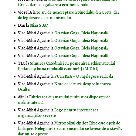
Creta, dar de legalizare a ecumenismului
Viorel A
la
10 ani de neacceptare a Sinodului din Creta, dar
de legalizare a ecumenismului
Dan
la
Știau SUA?
Vlad-Mihai Agache
la
Octavian Goga: Ideia Naţională
Vlad-Mihai Agache
la
Octavian Goga: Ideia Naţională
Vlad-Mihai Agache
la
Octavian Goga: Ideia Naţională
Vlad-Mihai Agache
la
Octavian Goga: Ideia Naţională
TLC
la
Sfințirea Catedralei cu pomenirea schismaticului
Epifanie și buna rânduială canonică [+AUDIO]
Vlad-Mihai Agache
la
PUTEREA – O înţelegere radicală
Vlad-Mihai Agache
la
Note de lectură despre lucrarea
Ocultei
Alin
la
Fabricarea dușmanului putinist ca dispozitiv de
ordine internă
Vlad-Mihai Agache
la
Lege pentru interzicerea
organizaţiilor secrete
Vlad-Mihai Agache
la
Mitropolitul cipriot Tihic este oprit de
la slujire. Nelegiuirile ecumenismului se lovesc de o stavilă,
dar nu se opresc