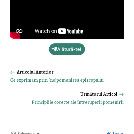
Alătură-te!
←
Ce exprimăm prin (ne)pomenirea episcopului
→
Principiile corecte ale întreruperii pomenirii
Subscribe
Login