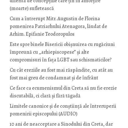
diferită de concepțiile care țin în amorțire
(moarte) sufletească
Cum a întrerupt Mitr. Augustin de Florina
pomenirea Patriarhului Atenagora, lăudat de
Arhim. Epifanie Teodoropulos
Este spre binele Bisericii obișnuirea cu rugăciuni
împreună cu „arhiepiscopese” și alte
compromisuri în fața LGBT sau schismaticilor?
Cu cât ereziile au fost mai răspândite, cu atât au
fost mai greu de condamnat și de înfrânt
Ce face ca ecumenismul din Creta să nu fie erezie
discutabilă, ci clară și fără tăgadă
Limitele canonice și de conștiință ale întreruperii
pomenirii episcopului (AUDIO)
10 ani de neacceptare a Sinodului din Creta, dar