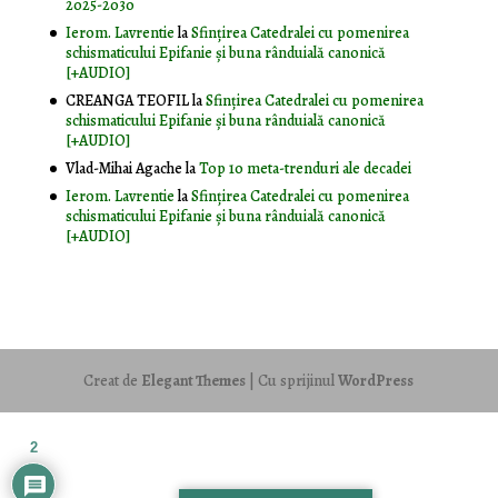
2025-2030
Ierom. Lavrentie
la
Sfințirea Catedralei cu pomenirea
schismaticului Epifanie și buna rânduială canonică
[+AUDIO]
CREANGA TEOFIL
la
Sfințirea Catedralei cu pomenirea
schismaticului Epifanie și buna rânduială canonică
[+AUDIO]
Vlad-Mihai Agache
la
Top 10 meta-trenduri ale decadei
Ierom. Lavrentie
la
Sfințirea Catedralei cu pomenirea
schismaticului Epifanie și buna rânduială canonică
[+AUDIO]
Creat de
Elegant Themes
| Cu sprijinul
WordPress
2