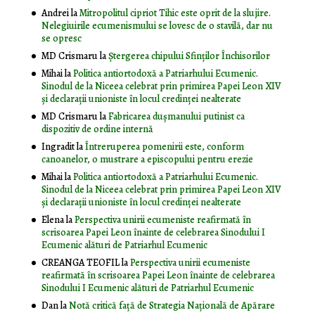
Andrei
la
Mitropolitul cipriot Tihic este oprit de la slujire.
Nelegiuirile ecumenismului se lovesc de o stavilă, dar nu
se opresc
MD Crismaru
la
Ştergerea chipului Sfinţilor Închisorilor
Mihai
la
Politica antiortodoxă a Patriarhului Ecumenic.
Sinodul de la Niceea celebrat prin primirea Papei Leon XIV
și declarații unioniste în locul credinței nealterate
MD Crismaru
la
Fabricarea dușmanului putinist ca
dispozitiv de ordine internă
Ingradit
la
Întreruperea pomenirii este, conform
canoanelor, o mustrare a episcopului pentru erezie
Mihai
la
Politica antiortodoxă a Patriarhului Ecumenic.
Sinodul de la Niceea celebrat prin primirea Papei Leon XIV
și declarații unioniste în locul credinței nealterate
Elena
la
Perspectiva unirii ecumeniste reafirmată în
scrisoarea Papei Leon înainte de celebrarea Sinodului I
Ecumenic alături de Patriarhul Ecumenic
CREANGA TEOFIL
la
Perspectiva unirii ecumeniste
reafirmată în scrisoarea Papei Leon înainte de celebrarea
Sinodului I Ecumenic alături de Patriarhul Ecumenic
Dan
la
Notă critică faţă de Strategia Naţională de Apărare