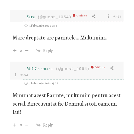
Offline
Sara
#1054
(@guest_1054)
1 februarie 2020 7:34
Mare dreptate are parintele… Multumim…
0
Reply
Offline
MD Crismaru
(@guest_1064)
#1064
1 februarie 2020 15:26
Minunat acest Parinte, multumim pentru acest
serial. Binecuvintat fie Domnul si toti oamenii
Lui!
0
Reply