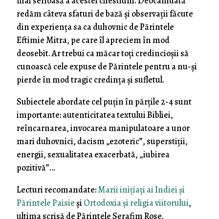
mai serioasă a acestei chestiuni. Deocamdată
redăm câteva sfaturi de bază și observații făcute
din experiența sa ca duhovnic de Părintele
Eftimie Mitra, pe care îl apreciem în mod
deosebit. Ar trebui ca măcar toți credincioșii să
cunoască cele expuse de Părintele pentru a nu-și
pierde în mod tragic credința și sufletul.
Subiectele abordate cel puțin în părțile 2-4 sunt
importante: autenticitatea textului Bibliei,
reîncarnarea, invocarea manipulatoare a unor
mari duhovnici, dacism „ezoteric”, superstiții,
energii, sexualitatea exacerbată, „iubirea
pozitivă”…
Lecturi recomandate:
Marii inițiați ai Indiei și
Părintele Paisie
și
Ortodoxia și religia viitorului
,
ultima scrisă de Părintele Serafim Rose.