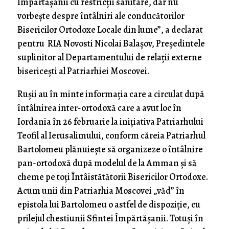
Împărtășanii cu restricții sanitare, dar nu
vorbește despre întâlniri ale conducătorilor
Bisericilor Ortodoxe Locale din lume”, a declarat
pentru RIA Novosti Nicolai Balașov, Președintele
suplinitor al Departamentului de relații externe
bisericești al Patriarhiei Moscovei.
Rușii au în minte informația care a circulat după
întâlnirea inter-ortodoxă care a avut loc în
Iordania în 26 februarie la inițiativa Patriarhului
Teofil al Ierusalimului, conform căreia Patriarhul
Bartolomeu plănuiește să organizeze o întâlnire
pan-ortodoxă după modelul de la Amman și să
cheme pe toți Întâistătătorii Bisericilor Ortodoxe.
Acum unii din Patriarhia Moscovei „văd” în
epistola lui Bartolomeu o astfel de dispoziție, cu
prilejul chestiunii Sfintei Împărtășanii. Totuși în