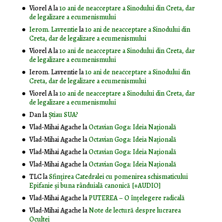
Viorel A
la
10 ani de neacceptare a Sinodului din Creta, dar
de legalizare a ecumenismului
Ierom. Lavrentie
la
10 ani de neacceptare a Sinodului din
Creta, dar de legalizare a ecumenismului
Viorel A
la
10 ani de neacceptare a Sinodului din Creta, dar
de legalizare a ecumenismului
Ierom. Lavrentie
la
10 ani de neacceptare a Sinodului din
Creta, dar de legalizare a ecumenismului
Viorel A
la
10 ani de neacceptare a Sinodului din Creta, dar
de legalizare a ecumenismului
Dan
la
Știau SUA?
Vlad-Mihai Agache
la
Octavian Goga: Ideia Naţională
Vlad-Mihai Agache
la
Octavian Goga: Ideia Naţională
Vlad-Mihai Agache
la
Octavian Goga: Ideia Naţională
Vlad-Mihai Agache
la
Octavian Goga: Ideia Naţională
TLC
la
Sfințirea Catedralei cu pomenirea schismaticului
Epifanie și buna rânduială canonică [+AUDIO]
Vlad-Mihai Agache
la
PUTEREA – O înţelegere radicală
Vlad-Mihai Agache
la
Note de lectură despre lucrarea
Ocultei