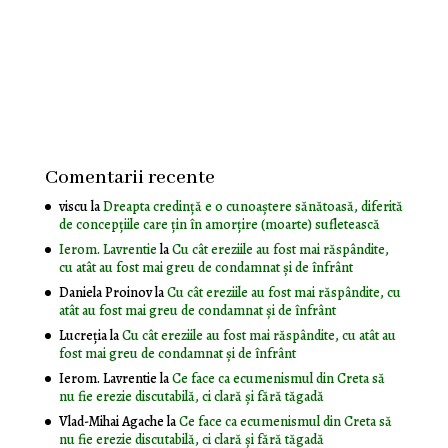
Comentarii recente
viscu
la
Dreapta credință e o cunoaștere sănătoasă, diferită
de concepțiile care țin în amorțire (moarte) sufletească
Ierom. Lavrentie
la
Cu cât ereziile au fost mai răspândite,
cu atât au fost mai greu de condamnat și de înfrânt
Daniela Proinov
la
Cu cât ereziile au fost mai răspândite, cu
atât au fost mai greu de condamnat și de înfrânt
Lucreția
la
Cu cât ereziile au fost mai răspândite, cu atât au
fost mai greu de condamnat și de înfrânt
Ierom. Lavrentie
la
Ce face ca ecumenismul din Creta să
nu fie erezie discutabilă, ci clară și fără tăgadă
Vlad-Mihai Agache
la
Ce face ca ecumenismul din Creta să
nu fie erezie discutabilă, ci clară și fără tăgadă