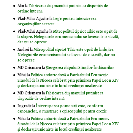
Alin
la
Fabricarea dușmanului putinist ca dispozitiv de
ordine internă
Vlad-Mihai Agache
la
Lege pentru interzicerea
organizaţiilor secrete
Vlad-Mihai Agache
la
Mitropolitul cipriot Tihic este oprit de
la slujire. Nelegiuirile ecumenismului se lovesc de o stavilă,
dar nu se opresc
Andrei
la
Mitropolitul cipriot Tihic este oprit de la slujire.
Nelegiuirile ecumenismului se lovesc de o stavilă, dar nu
se opresc
MD Crismaru
la
Ştergerea chipului Sfinţilor Închisorilor
Mihai
la
Politica antiortodoxă a Patriarhului Ecumenic.
Sinodul de la Niceea celebrat prin primirea Papei Leon XIV
și declarații unioniste în locul credinței nealterate
MD Crismaru
la
Fabricarea dușmanului putinist ca
dispozitiv de ordine internă
Ingradit
la
Întreruperea pomenirii este, conform
canoanelor, o mustrare a episcopului pentru erezie
Mihai
la
Politica antiortodoxă a Patriarhului Ecumenic.
Sinodul de la Niceea celebrat prin primirea Papei Leon XIV
și declarații unioniste în locul credinței nealterate