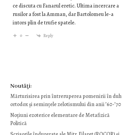
ce discuta cu Fanarul eretic. Ultima incercare a
rusilor a fost la Amman, dar Bartolomeu le-a
intors plin de trufie spatele.
0
Reply
Noutăţi:
Mărturisirea prin întreruperea pomenirii în duh
ortodox și semințele zelotismului din anii ’60-’70
Noţiuni ezoterice elementare de Metafizică
Politică
Scrisorile îndurerate ale Mitr. Filaret (ROCOR) și