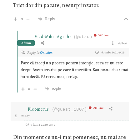
Trist dar din pacate, nesurprinzator.
0
Reply
Offline
Vlad-Mihai Agache
(@utzu)
Admin
#1806
Reply to
Ortodox
6 iunie 2020 9:29
Pare că faceți un proces pentru intenție, ceea ce nu este
drept. Avem ierarhii pe care îi merităm. Sau poate chiar mai
buni decât. Părerea mea, iertați.
0
Reply
Offline
Kleomenis
(@guest_1807)
#1807
7 iunie 2020 15:31
Din moment ce nu-i mai pomenesc, nu mai are