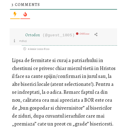
3
COMMENTS
Offline
Ortodox
(@guest_1805)
#1805
6 iunie 2020 8:20
Lipsa de fermitate si curaj a patriarhului in
chestiuni ce privesc chiar miezul vietii in Hristos
il face sa caute spijin/confirmari in jurul sau, la
alte biserici locale (atent selectionate!). Pentru a
se indreptati, la o adica. Remarc faptul ca din
nou, calitatea cea mai apreciata a BOR este cea
de „bun gospodar si chivernisitor” al bisericilor
de ziduri, dupa cuvantul ierarhilor care mai
„premiaza” cate un preot cu „grade” bisericesti.