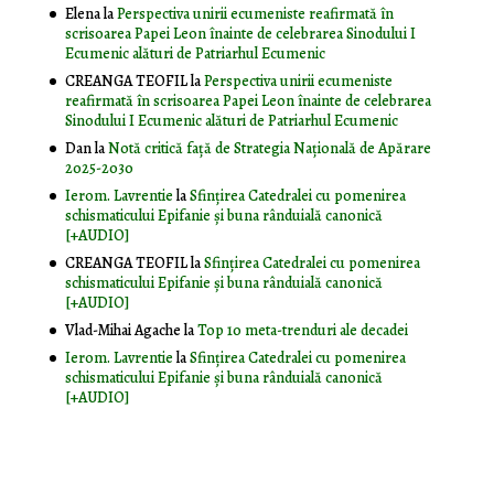
Elena
la
Perspectiva unirii ecumeniste reafirmată în
scrisoarea Papei Leon înainte de celebrarea Sinodului I
Ecumenic alături de Patriarhul Ecumenic
CREANGA TEOFIL
la
Perspectiva unirii ecumeniste
reafirmată în scrisoarea Papei Leon înainte de celebrarea
Sinodului I Ecumenic alături de Patriarhul Ecumenic
Dan
la
Notă critică faţă de Strategia Naţională de Apărare
2025-2030
Ierom. Lavrentie
la
Sfințirea Catedralei cu pomenirea
schismaticului Epifanie și buna rânduială canonică
[+AUDIO]
CREANGA TEOFIL
la
Sfințirea Catedralei cu pomenirea
schismaticului Epifanie și buna rânduială canonică
[+AUDIO]
Vlad-Mihai Agache
la
Top 10 meta-trenduri ale decadei
Ierom. Lavrentie
la
Sfințirea Catedralei cu pomenirea
schismaticului Epifanie și buna rânduială canonică
[+AUDIO]