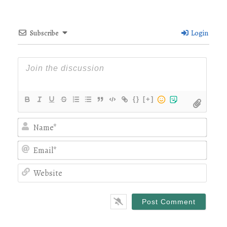
Subscribe
Login
{}
[+]
Nam
Emai
Webs