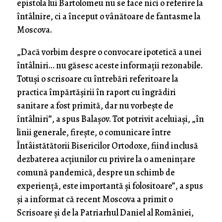
epistola lui Bartolomeu nu se face nici o referire la
întâlnire, ci a început o vânătoare de fantasme la
Moscova.
„Dacă vorbim despre o convocare ipotetică a unei
întâlniri… nu găsesc aceste informații rezonabile.
Totuși o scrisoare cu întrebări referitoare la
practica împărtășirii în raport cu îngrădiri
sanitare a fost primită, dar nu vorbește de
întâlniri”, a spus Balașov. Tot potrivit aceluiași, „în
linii generale, firește, o comunicare între
Întâistătătorii Bisericilor Ortodoxe, fiind inclusă
dezbaterea acțiunilor cu privire la o amenințare
comună pandemică, despre un schimb de
experiență, este importantă și folositoare”, a spus
și a informat că recent Moscova a primit o
Scrisoare și de la Patriarhul Daniel al României,