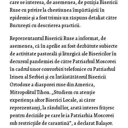
care se interesa, de asemenea, de poziția Bisericii
Ruse cu privire la chestiunea împărtășirii în
epidemie și a fost trimis un răspuns detaliat către
București cu descrierea practicii.
Reprezentantul Bisericii Ruse a informat, de
asemenea, că în aprilie au fost dezbătute subiecte
de activitate pastorală și liturgică ale Bisericilor în
decursul pandemiei de către Patriarhul Moscovei
în cadrul unor convorbiri telefonice cu Patriarhul
Irineu al Serbiei și cu Întâistătătorul Bisericii
Ortodoxe a diasporei ruse din America,
Mitropolitul Tihon. „Studiem cu atenție
experiența altor Biserici Locale, ai căror
reprezentanți, la rândul lor, arată interes frățesc
pentru deciziile pe care le ia Patriarhia Moscovei
sub restricțiile de carantină”, a declarat Balașov.