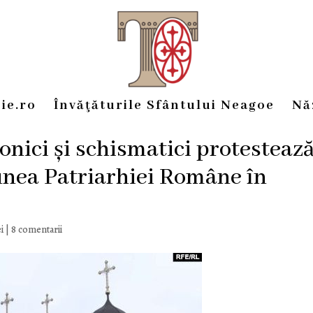
ie.ro
Învăţăturile Sfântului Neagoe
Nă
onici și schismatici protesteaz
iunea Patriarhiei Române în
i
|
8 comentarii