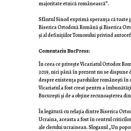
majoritate etnică românească”.
Sfântul Sinod exprimă speranța că toate p
Biserica Ortodoxă Română și Biserica Ortod
și al definițiilor Tomosului privind autoce
Comentariu BucPress:
În ceea ce privește Vicariatul Ortodox Rom
2019, nici până în prezent nu se dispune d
despre existența parohiilor românești în ca
Vicariatul a fost creat pentru a îmbunătăț
București și de a obține recunoașterea din
În legătură cu relația dintre Biserica Or
Ucraina, aceasta a fost în centrul criticilo
ale clerului ucrainean. Sloganul „Un popo