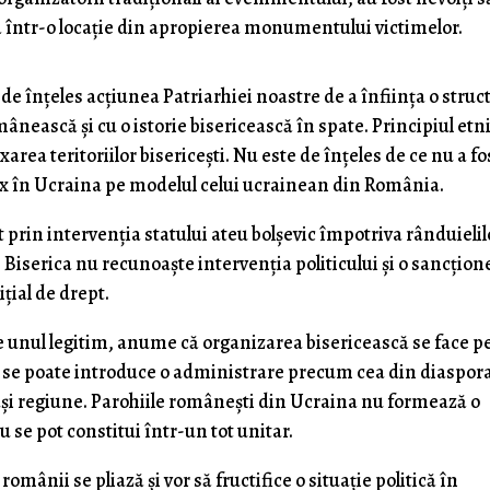
ă într-o locație din apropierea monumentului victimelor.
de înțeles acțiunea Patriarhiei noastre de a înființa o struc
mânească și cu o istorie bisericească în spate. Principiul etn
xarea teritoriilor bisericești. Nu este de înțeles de ce nu a fo
ox în Ucraina pe modelul celui ucrainean din România.
 prin intervenția statului ateu bolșevic împotriva rânduielil
c, Biserica nu recunoaște intervenția politicului și o sancțio
țial de drept.
 unul legitim, anume că organizarea bisericească se face p
nu se poate introduce o administrare precum cea din diaspor
și regiune. Parohiile românești din Ucraina nu formează o
u se pot constitui într-un tot unitar.
omânii se pliază și vor să fructifice o situație politică în