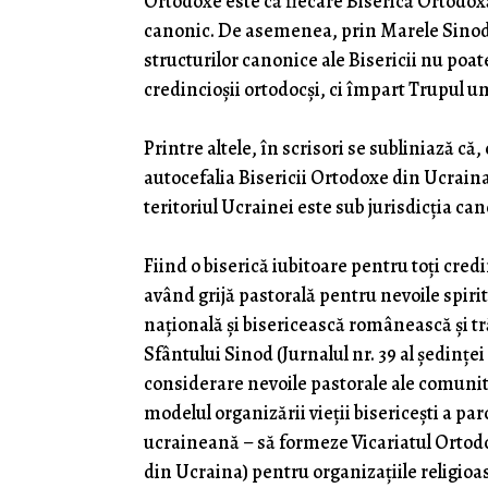
Ortodoxe este că fiecare Biserică Ortodoxă 
canonic. De asemenea, prin Marele Sinod d
structurilor canonice ale Bisericii nu poate
credincioșii ortodocși, ci împart Trupul un
Printre altele, în scrisori se subliniază că
autocefalia Bisericii Ortodoxe din Ucraina
teritoriul Ucrainei este sub jurisdicția ca
Fiind o biserică iubitoare pentru toți credi
având grijă pastorală pentru nevoile spiritu
națională și bisericească românească și t
Sfântului Sinod (Jurnalul nr. 39 al ședințe
considerare nevoile pastorale ale comuni
modelul organizării vieții bisericești a p
ucraineană – să formeze Vicariatul Ortod
din Ucraina) pentru organizațiile religioa