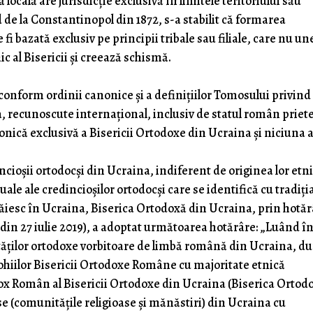
locală are jurisdicție exclusivă în limitele teritoriului său
e la Constantinopol din 1872, s-a stabilit că formarea
 fi bazată exclusiv pe principii tribale sau filiale, care nu un
ic al Bisericii și creează schismă.
, conform ordinii canonice și a definițiilor Tomosului privind
, recunoscute internațional, inclusiv de statul român priet
nonică exclusivă a Bisericii Ortodoxe din Ucraina și niciuna a
ncioșii ortodocși din Ucraina, indiferent de originea lor etni
ale ale credincioșilor ortodocși care se identifică cu tradiți
răiesc în Ucraina, Biserica Ortodoxă din Ucraina, prin hotă
i din 27 iulie 2019), a adoptat următoarea hotărâre: „Luând î
tăților ortodoxe vorbitoare de limbă română din Ucraina, d
arohiilor Bisericii Ortodoxe Române cu majoritate etnică
ox Român al Bisericii Ortodoxe din Ucraina (Biserica Ortod
se (comunitățile religioase și mănăstiri) din Ucraina cu