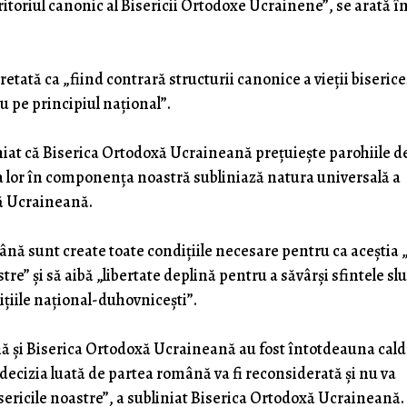
ritoriul canonic al Bisericii Ortodoxe Ucrainene”, se arată î
etată ca „fiind contrară structurii canonice a vieții biserice
nu pe principiul național”.
at că Biserica Ortodoxă Ucraineană prețuiește parohiile d
a lor în componența noastră subliniază natura universală a
xă Ucraineană.
ână sunt create toate condițiile necesare pentru ca aceștia 
tre” și să aibă „libertate deplină pentru a săvârși sfintele sl
ițiile național-duhovnicești”.
ă și Biserica Ortodoxă Ucraineană au fost întotdeauna cald
decizia luată de partea română va fi reconsiderată și nu va
sericile noastre”, a subliniat Biserica Ortodoxă Ucraineană. 