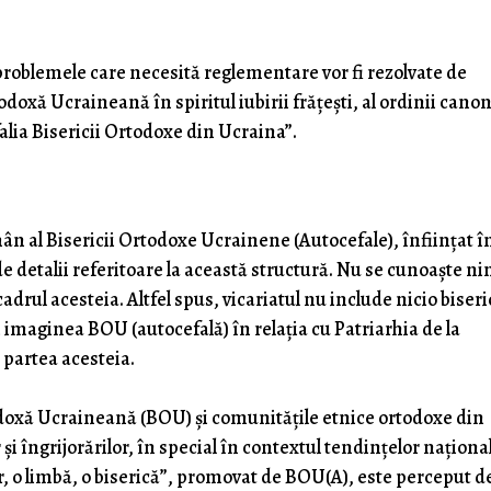
roblemele care necesită reglementare vor fi rezolvate de
oxă Ucraineană în spiritul iubirii frățești, al ordinii cano
falia Bisericii Ortodoxe din Ucraina”.
ân al Bisericii Ortodoxe Ucrainene (Autocefale), înființat î
e detalii referitoare la această structură. Nu se cunoaște ni
drul acesteia. Altfel spus, vicariatul nu include nicio biseri
i imaginea BOU (autocefală) în relația cu Patriarhia de la
 partea acesteia.
todoxă Ucraineană (BOU) și comunitățile etnice ortodoxe din
r și îngrijorărilor, în special în contextul tendințelor naționa
r, o limbă, o biserică”, promovat de BOU(A), este perceput d