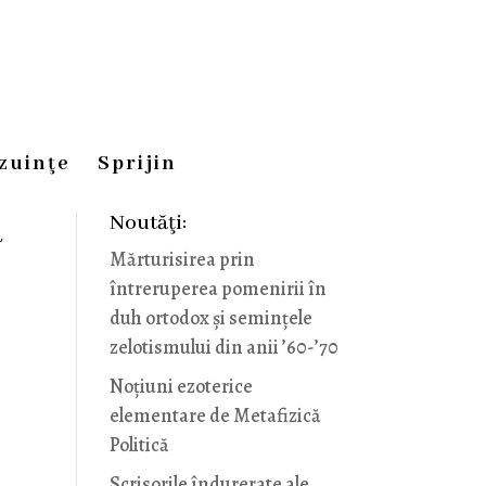
zuinţe
Sprijin
Noutăţi:
ă
Mărturisirea prin
întreruperea pomenirii în
duh ortodox și semințele
zelotismului din anii ’60-’70
Noţiuni ezoterice
elementare de Metafizică
Politică
Scrisorile îndurerate ale