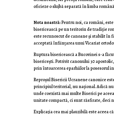
oficieze o slujbă separată în limba român
Nota noastră:
Pentru noi, ca români, este 
bisericească pe un teritoriu de tradiție ro
este recunoscut de canoane și stabilit în fi
acceptată înființarea unui Vicariat ortod
Ruptura bisericească a Bucovinei s-a făcut
bisericești. Potrivit canonului 30 apostoli
prin întoarcerea eparhiilor la posesorul ini
Reproșul Bisericii Ucranene canonice este
principiul teritorial, nu național. Adică 
unde coexistă mai multe Biserici pe aceea
unitate compactă, ci sunt răsfirate, deci n
Explicația cea mai plauzibilă este aceea că r