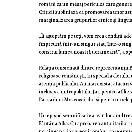
români ca un mesaj periculos care genereaz
Criticii subliniază că promovarea unor ast
marginalizarea grupurilor etnice și lingvis
„Îi așteptăm pe toți, vom crea condiții ad
împreună într-un singur stat, într-o sin
construi lumea noastră ucraineană”, a spus
Relația tensionată dintre reprezentanții 
religioase românești, în special a clerul
atenția publicului. Au mai existat atacuri 
inclusiv a mitropolitului Jar, pentru afil
Patriarhiei Moscovei, dar și pentru unele p
Un episod semnificativ a avut loc anul tr
Fântâna Albă. Cu aprobarea autorităților re
ucraineană, iar preoții români, care erau o