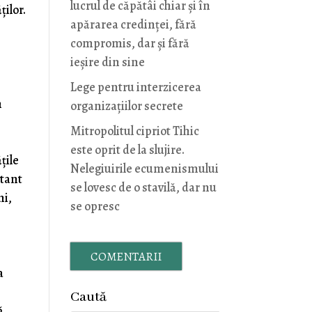
lucrul de căpătâi chiar și în
ilor.
apărarea credinței, fără
compromis, dar și fără
ieșire din sine
Lege pentru interzicerea
m
organizaţiilor secrete
Mitropolitul cipriot Tihic
este oprit de la slujire.
țile
Nelegiuirile ecumenismului
stant
se lovesc de o stavilă, dar nu
ni,
se opresc
COMENTARII
a
Caută
ă