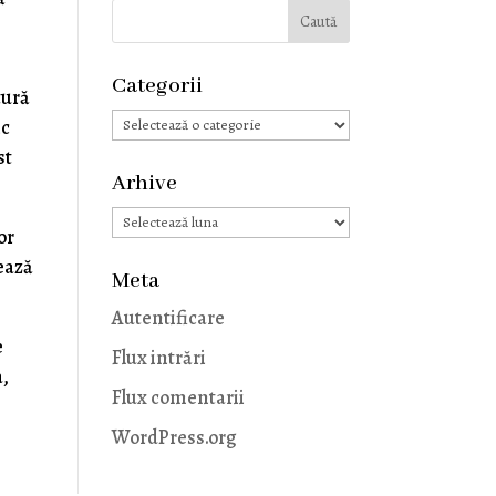
Categorii
tură
Categorii
ic
st
Arhive
Arhive
or
nează
Meta
Autentificare
e
Flux intrări
a,
Flux comentarii
WordPress.org