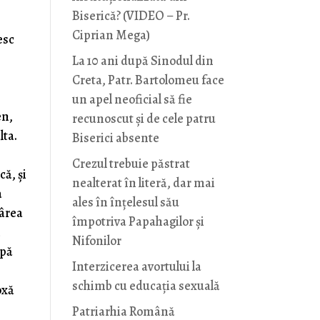
Biserică? (VIDEO – Pr.
Ciprian Mega)
esc
La 10 ani după Sinodul din
Creta, Patr. Bartolomeu face
un apel neoficial să fie
en,
recunoscut și de cele patru
lta.
Biserici absente
Crezul trebuie păstrat
că, și
nealterat în literă, dar mai
a
ales în înțelesul său
rârea
împotriva Papahagilor și
n
Nifonilor
upă
Interzicerea avortului la
schimb cu educaţia sexuală
oxă
Patriarhia Română