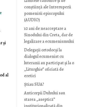
Limitele canonice și de
conștiință ale întreruperii
e
pomenirii episcopului
(AUDIO)
10 ani de neacceptare a
i
Sinodului din Creta, dar de
legalizare a ecumenismului
r și
Delegații ortodocși la
dialogul ecumenist cu
luteranii au participat și la o
„Liturghie” oficiată de
od al
eretici
Știau SUA?
Anticorpii Duhului sau
starea „aseptică”
instituționalizată din