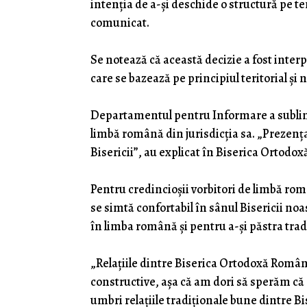
intenția de a-și deschide o structură pe te
comunicat.
Se notează că această decizie a fost interpr
care se bazează pe principiul teritorial și 
Departamentul pentru Informare a sublini
limbă română din jurisdicția sa. „Prezenț
Bisericii”, au explicat în Biserica Ortodo
Pentru credincioșii vorbitori de limbă rom
se simtă confortabil în sânul Bisericii noas
în limba română și pentru a-și păstra trad
„Relațiile dintre Biserica Ortodoxă Român
constructive, așa că am dori să sperăm că 
umbri relațiile tradiționale bune dintre Bi