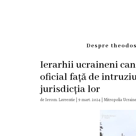
Despre theodos
Ierarhii ucraineni can
oficial față de intruz
jurisdicția lor
de
Ierom. Lavrentie
|
9 mart. 2024
|
Mitropolia Ucraine