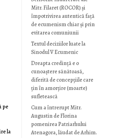
Mitr. Filaret (ROCOR) și
împotrivirea autentică față
de ecumenism chiar și prin
evitarea comuniunii
Textul deciziilor luate la
Sinodul V Ecumenic
Dreapta credință e o
cunoaștere sănătoasă,
diferită de concepțiile care
țin în amorțire (moarte)
sufletească
ă pe
Cum a întrerupt Mitr.
Augustin de Florina
pomenirea Patriarhului
re la
Atenagora, lăudat de Arhim.