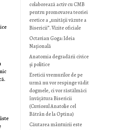
colaborează activ cu CMB
pentru promovarea teoriei
eretice a „unității văzute a
nice
Bisericii”. Vizite oficiale
Octavian Goga: Ideia
Naţională
Anatomia degradării civice
n
și politice
mic
Ereticii vremurilor de pe
că.
urmă nu vor respinge vădit
dogmele, ci vor răstălmăci
învățătura Bisericii
(Cuviosul Anatolie cel
Bătrân de la Optina)
liste
Căutarea mântuirii este
e