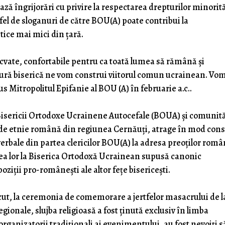
ă îngrijorări cu privire la respectarea drepturilor minorităț
fel de sloganuri de către BOU(A) poate contribui la
tice mai mici din țară.
ecvate, confortabile pentru ca toată lumea să rămână și
gură biserică ne vom construi viitorul comun ucrainean. Vo
 Mitropolitul Epifanie al BOU (A) în februarie a.c..
Bisericii Ortodoxe Ucrainene Autocefale (BOUA) și comunită
ui de etnie română din regiunea Cernăuți, atrage în mod con
verbale din partea clericilor BOU(A) la adresa preoților româ
ierea lor la Biserica Ortodoxă Ucrainean supusă canonic
oziții pro-românești ale altor fețe bisericești.
ecut, la ceremonia de comemorare a jertfelor masacrului de l
gionale, slujba religioasă a fost ținută exclusiv în limba
rganizatorii tradiționali ai evenimentului, au fost nevoiți s