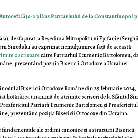
Autocefală) s-a plâns Patriarhului de la Constantinopol p
lă), desfășurat la Reședința Mitropolitului Epifanie (Serghi
rii Sinodului au exprimat nemulțumirea față de această
trimite o scrisoare
către Patriarhul Ecumenic Bartolomeu, da
omâne, prezentând poziția Bisericii Ortodoxe a Ucrainei
inodul al Bisericii Ortodoxe Române din 29 februarie 2024,
luat hotărârea unanimă de a trimite scrisori de la Sfântul Sin
 Preafericitul Patriarh Ecumenic Bartolomeu și Preafericitul
âne, prezentând poziția Bisericii Ortodoxe din Ucraina.
 fundamentale ale ordinii canonice și a structurii Bisericii