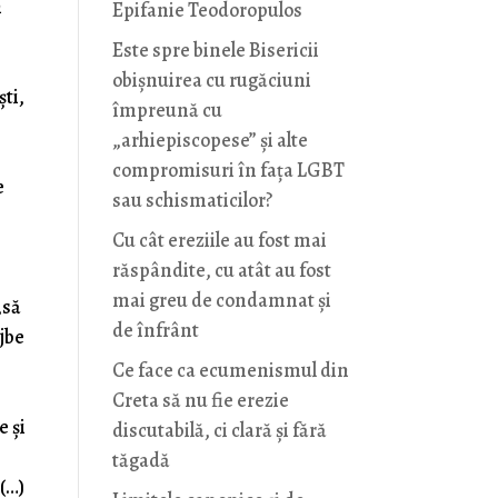
n
Epifanie Teodoropulos
Este spre binele Bisericii
obișnuirea cu rugăciuni
ști,
împreună cu
„arhiepiscopese” și alte
compromisuri în fața LGBT
e
sau schismaticilor?
Cu cât ereziile au fost mai
răspândite, cu atât au fost
mai greu de condamnat și
„să
de înfrânt
ujbe
Ce face ca ecumenismul din
Creta să nu fie erezie
e și
discutabilă, ci clară și fără
tăgadă
(…)