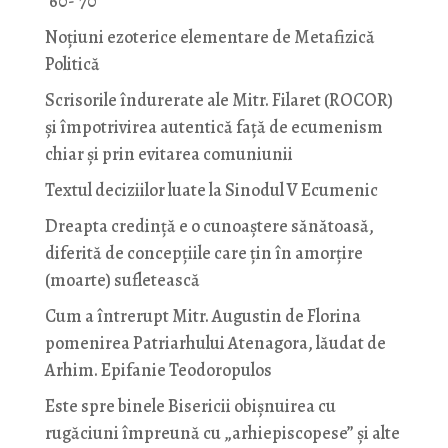
’60-’70
Noţiuni ezoterice elementare de Metafizică
Politică
Scrisorile îndurerate ale Mitr. Filaret (ROCOR)
și împotrivirea autentică față de ecumenism
chiar și prin evitarea comuniunii
Textul deciziilor luate la Sinodul V Ecumenic
Dreapta credință e o cunoaștere sănătoasă,
diferită de concepțiile care țin în amorțire
(moarte) sufletească
Cum a întrerupt Mitr. Augustin de Florina
pomenirea Patriarhului Atenagora, lăudat de
Arhim. Epifanie Teodoropulos
Este spre binele Bisericii obișnuirea cu
rugăciuni împreună cu „arhiepiscopese” și alte