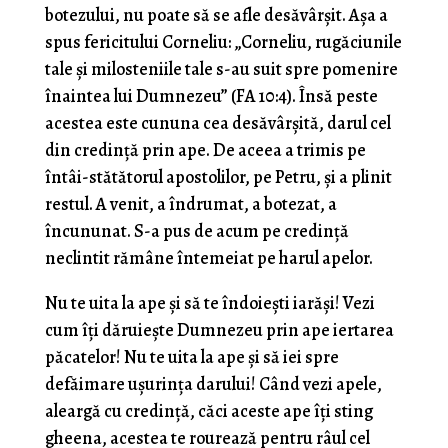
botezului, nu poate să se afle desăvârşit. Aşa a
spus fericitului Corneliu: „Corneliu, rugăciunile
tale şi milosteniile tale s-au suit spre pomenire
înaintea lui Dumnezeu” (FA 10:4). Însă peste
acestea este cununa cea desăvârşită, darul cel
din credinţă prin ape. De aceea a trimis pe
întâi-stătătorul apostolilor, pe Petru, şi a plinit
restul. A venit, a îndrumat, a botezat, a
încununat. S-a pus de acum pe credinţă
neclintit rămâne întemeiat pe harul apelor.
Nu te uita la ape şi să te îndoieşti iarăşi! Vezi
cum îţi dăruieşte Dumnezeu prin ape iertarea
păcatelor! Nu te uita la ape şi să iei spre
defăimare uşurinţa darului! Când vezi apele,
aleargă cu credinţă, căci aceste ape îţi sting
gheena, acestea te rourează pentru râul cel