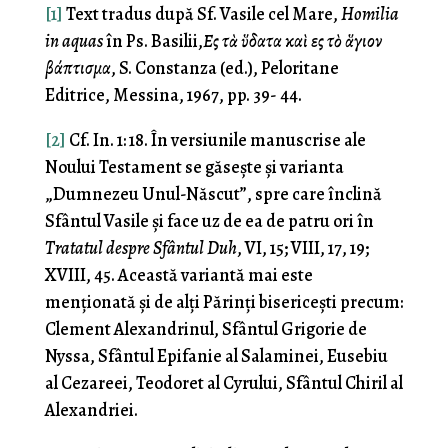
[1]
Text tradus după Sf. Vasile cel Mare,
Homilia
in aquas
în Ps. Basilii,
Εἰς τὰ ὕδατα καὶ εἰς τὸ ἅγιον
βάπτισμα
, S. Constanza (ed.), Peloritane
Editrice, Messina, 1967, pp. 39- 44.
[2]
Cf. In. 1: 18. În versiunile manuscrise ale
Noului Testament se găseşte şi varianta
„Dumnezeu Unul-Născut”, spre care înclină
Sfântul Vasile şi face uz de ea de patru ori în
Tratatul despre Sfântul Duh
, VI, 15; VIII, 17, 19;
XVIII, 45. Această variantă mai este
menţionată şi de alţi Părinţi bisericeşti precum:
Clement Alexandrinul, Sfântul Grigorie de
Nyssa, Sfântul Epifanie al Salaminei, Eusebiu
al Cezareei, Teodoret al Cyrului, Sfântul Chiril al
Alexandriei.