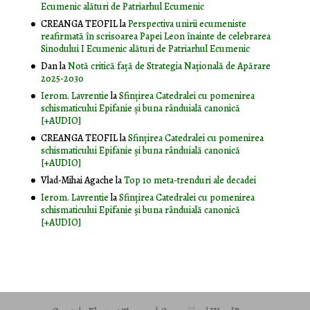
Ecumenic alături de Patriarhul Ecumenic
CREANGA TEOFIL
la
Perspectiva unirii ecumeniste
reafirmată în scrisoarea Papei Leon înainte de celebrarea
Sinodului I Ecumenic alături de Patriarhul Ecumenic
Dan
la
Notă critică faţă de Strategia Naţională de Apărare
2025-2030
Ierom. Lavrentie
la
Sfințirea Catedralei cu pomenirea
schismaticului Epifanie și buna rânduială canonică
[+AUDIO]
CREANGA TEOFIL
la
Sfințirea Catedralei cu pomenirea
schismaticului Epifanie și buna rânduială canonică
[+AUDIO]
Vlad-Mihai Agache
la
Top 10 meta-trenduri ale decadei
Ierom. Lavrentie
la
Sfințirea Catedralei cu pomenirea
schismaticului Epifanie și buna rânduială canonică
[+AUDIO]