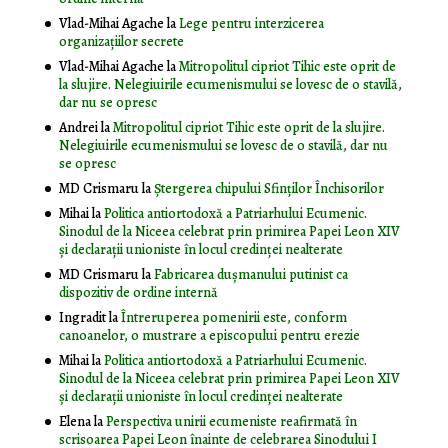
Vlad-Mihai Agache
la
Lege pentru interzicerea
organizaţiilor secrete
Vlad-Mihai Agache
la
Mitropolitul cipriot Tihic este oprit de
la slujire. Nelegiuirile ecumenismului se lovesc de o stavilă,
dar nu se opresc
Andrei
la
Mitropolitul cipriot Tihic este oprit de la slujire.
Nelegiuirile ecumenismului se lovesc de o stavilă, dar nu
se opresc
MD Crismaru
la
Ştergerea chipului Sfinţilor Închisorilor
Mihai
la
Politica antiortodoxă a Patriarhului Ecumenic.
Sinodul de la Niceea celebrat prin primirea Papei Leon XIV
și declarații unioniste în locul credinței nealterate
MD Crismaru
la
Fabricarea dușmanului putinist ca
dispozitiv de ordine internă
Ingradit
la
Întreruperea pomenirii este, conform
canoanelor, o mustrare a episcopului pentru erezie
Mihai
la
Politica antiortodoxă a Patriarhului Ecumenic.
Sinodul de la Niceea celebrat prin primirea Papei Leon XIV
și declarații unioniste în locul credinței nealterate
Elena
la
Perspectiva unirii ecumeniste reafirmată în
scrisoarea Papei Leon înainte de celebrarea Sinodului I