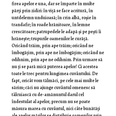
firea apelor e una, dar se împarte în multe
părţi prin zidiri: în viţă se face acritură, în
untdelemn unduioasă; în crin albă, roşie în
trandafir; în roade hrănitoare, în lemne
crescătoare; patrupedele le adapă şi pe peşti îi
hrăneşte; trupurile oamenilor le curăţă.
Oricând trăim, prin ape trăim; oricând ne
îmbogăţim, prin ape ne îmbogăţim; oricând ne
odihnim, prin ape ne odihnim. Prin urmare să
nu ţi se pară mică puterea apelor! Ci acestea
toate le trec pentru lungimea cuvântului. De
fapt, oricât vom tălmăci, pe cele mai multe le
sărim; căci nu ajunge cuvântul omenesc să
tâlcuiască cu de-amănuntul darul cel
îndestulat al apelor, precum nu se poate
măsura marea cu cuvântul, nici câte bunătăţi
ale apelor mărilor se distribuie oamenilor prin