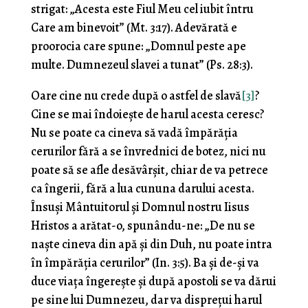
strigat: „Acesta este Fiul Meu cel iubit întru
Care am binevoit” (Mt. 3:17). Adevărată e
proorocia care spune: „Domnul peste ape
multe. Dumnezeul slavei a tunat” (Ps. 28:3).
Oare cine nu crede după o astfel de slavă
[3]
?
Cine se mai îndoieşte de harul acesta ceresc?
Nu se poate ca cineva să vadă împărăţia
cerurilor fără a se învrednici de botez, nici nu
poate să se afle desăvârşit, chiar de va petrece
ca îngerii, fără a lua cununa darului acesta.
Însuşi Mântuitorul şi Domnul nostru Iisus
Hristos a arătat-o, spunându-ne: „De nu se
naşte cineva din apă şi din Duh, nu poate intra
în împărăţia cerurilor” (In. 3:5). Ba şi de-şi va
duce viaţa îngereşte şi după apostoli se va dărui
pe sine lui Dumnezeu, dar va dispreţui harul