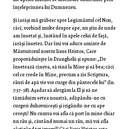
înţelepciunea lui Dumnezeu.
Şi iarăşi mă grăbesc spre Legământul cel Nou,
căci, vorbind multe despre ape, nu ştiu de unde
am însetat şi, înotând în apele celui de faţă,
iarăşi însetez. Dar îmi voi aduce aminte de
Mântuitorul nostru Iisus Hristos, Care
propovăduieşte în Evanghelii şi spune: „De
însetează cineva, să vină la Mine şi să bea; căci
cel ce crede în Mine, precum a zis Scriptura,
râuri de apă vie vor curge din pântecele lui” (In.
7:37-38). Aşadar să alergăm la El şi să ne
tămăduim setea noastră, adăpându-ne cu
curgeri duhovniceşti şi irigându-ne cu ape
cereşti! Nu cumva voi afla că port în mine chiar
un râu şi, căutând numai un râu, mă voi afla