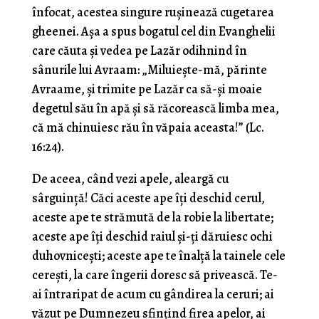
înfocat, acestea singure ruşinează cugetarea
gheenei. Aşa a spus bogatul cel din Evanghelii
care căuta şi vedea pe Lazăr odihnind în
sânurile lui Avraam: „Miluieşte-mă, părinte
Avraame, şi trimite pe Lazăr ca să-şi moaie
degetul său în apă şi să răcorească limba mea,
că mă chinuiesc rău în văpaia aceasta!” (Lc.
16:24).
De aceea, când vezi apele, aleargă cu
sârguinţă! Căci aceste ape îţi deschid cerul,
aceste ape te strămută de la robie la libertate;
aceste ape îţi deschid raiul şi-ţi dăruiesc ochi
duhovniceşti; aceste ape te înalţă la tainele cele
cereşti, la care îngerii doresc să privească. Te-
ai întraripat de acum cu gândirea la ceruri; ai
văzut pe Dumnezeu sfinţind firea apelor, ai