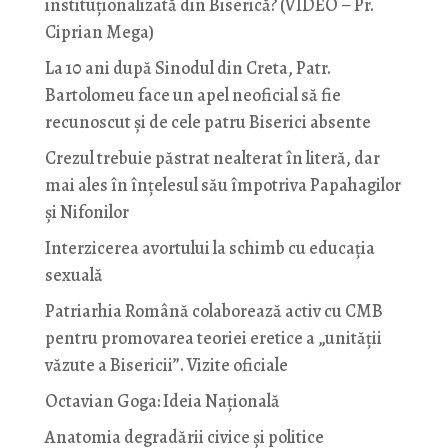
instituționalizată din Biserică? (VIDEO – Pr.
Ciprian Mega)
La 10 ani după Sinodul din Creta, Patr.
Bartolomeu face un apel neoficial să fie
recunoscut și de cele patru Biserici absente
Crezul trebuie păstrat nealterat în literă, dar
mai ales în înțelesul său împotriva Papahagilor
și Nifonilor
Interzicerea avortului la schimb cu educaţia
sexuală
Patriarhia Română colaborează activ cu CMB
pentru promovarea teoriei eretice a „unității
văzute a Bisericii”. Vizite oficiale
Octavian Goga: Ideia Naţională
Anatomia degradării civice și politice