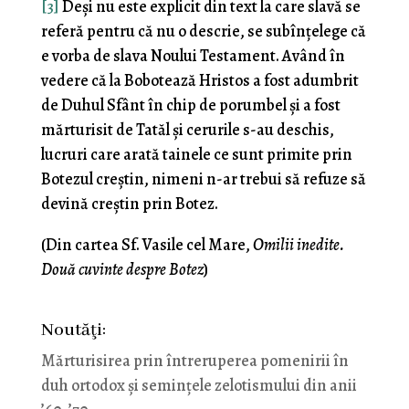
[3]
Deşi nu este explicit din text la care slavă se
referă pentru că nu o descrie, se subînţelege că
e vorba de slava Noului Testament. Având în
vedere că la Bobotează Hristos a fost adumbrit
de Duhul Sfânt în chip de porumbel şi a fost
mărturisit de Tatăl şi cerurile s-au deschis,
lucruri care arată tainele ce sunt primite prin
Botezul creştin, nimeni n-ar trebui să refuze să
devină creştin prin Botez.
(Din cartea Sf. Vasile cel Mare,
Omilii inedite.
Două cuvinte despre Botez
)
Noutăţi:
Mărturisirea prin întreruperea pomenirii în
duh ortodox și semințele zelotismului din anii