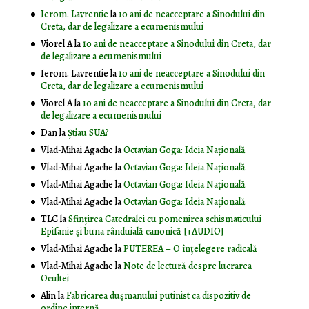
Ierom. Lavrentie
la
10 ani de neacceptare a Sinodului din
Creta, dar de legalizare a ecumenismului
Viorel A
la
10 ani de neacceptare a Sinodului din Creta, dar
de legalizare a ecumenismului
Ierom. Lavrentie
la
10 ani de neacceptare a Sinodului din
Creta, dar de legalizare a ecumenismului
Viorel A
la
10 ani de neacceptare a Sinodului din Creta, dar
de legalizare a ecumenismului
Dan
la
Știau SUA?
Vlad-Mihai Agache
la
Octavian Goga: Ideia Naţională
Vlad-Mihai Agache
la
Octavian Goga: Ideia Naţională
Vlad-Mihai Agache
la
Octavian Goga: Ideia Naţională
Vlad-Mihai Agache
la
Octavian Goga: Ideia Naţională
TLC
la
Sfințirea Catedralei cu pomenirea schismaticului
Epifanie și buna rânduială canonică [+AUDIO]
Vlad-Mihai Agache
la
PUTEREA – O înţelegere radicală
Vlad-Mihai Agache
la
Note de lectură despre lucrarea
Ocultei
Alin
la
Fabricarea dușmanului putinist ca dispozitiv de
ordine internă