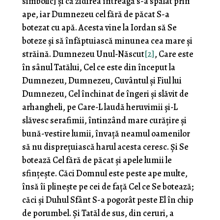
simbolic] şi că zidirea întreagă s-a spălat prin
ape, iar Dumnezeu cel fără de păcat S-a
botezat cu apă. Acesta vine la Iordan să Se
boteze şi să înfăptuiască minunea cea mare şi
străină. Dumnezeu Unul-Născut
[2]
, Care este
în sânul Tatălui, Cel ce este din început la
Dumnezeu, Dumnezeu, Cuvântul şi Fiul lui
Dumnezeu, Cel închinat de îngeri şi slăvit de
arhangheli, pe Care-L laudă heruvimii şi-L
slăvesc serafimii, întinzând mare curăţire şi
bună-vestire lumii, învaţă neamul oamenilor
să nu dispreţuiască harul acesta ceresc. Şi Se
botează Cel fără de păcat şi apele lumii le
sfinţeşte. Căci Domnul este peste ape multe,
însă îi plineşte pe cei de faţă Cel ce Se botează;
căci şi Duhul Sfânt S-a pogorât peste El în chip
de porumbel. Şi Tatăl de sus, din ceruri, a