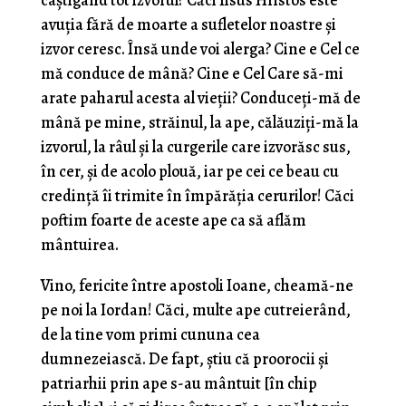
câştigând tot izvorul? Căci Iisus Hristos este
avuţia fără de moarte a sufletelor noastre şi
izvor ceresc. Însă unde voi alerga? Cine e Cel ce
mă conduce de mână? Cine e Cel Care să-mi
arate paharul acesta al vieţii? Conduceţi-mă de
mână pe mine, străinul, la ape, călăuziţi-mă la
izvorul, la râul şi la curgerile care izvorăsc sus,
în cer, şi de acolo plouă, iar pe cei ce beau cu
credinţă îi trimite în împărăţia cerurilor! Căci
poftim foarte de aceste ape ca să aflăm
mântuirea.
Vino, fericite între apostoli Ioane, cheamă-ne
pe noi la Iordan! Căci, multe ape cutreierând,
de la tine vom primi cununa cea
dumnezeiască. De fapt, ştiu că proorocii şi
patriarhii prin ape s-au mântuit [în chip