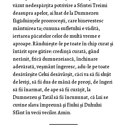
văzut nedespărţita potrivire a Sfintei Treimi
deasupra apelor, ai luat de la Dumnezeu
făgăduinţele prooroceşti, care binevestesc
mântuirea ta; cununa sufletului e vădită,
iertarea păcatelor celor de multă vreme e
aproape. Rânduieşte-le pe toate în chip curat şi
întărit spre gătire: credinţă curată, gând
nerănit, frică dumnezeiască, închinare
adevărată, veşmânt îngeresc, adu-le pe toate
desăvârşite Celui desăvârşit, căci va să fii slujit
de leviţi, să fii dus de mână de preoţi, de îngeri
să fii înarmat, de ape să fii curăţit, la
Dumnezeu şi Tatăl să fii încununat, că Lui se
cuvine slava împreună şi Fiului şi Duhului
Sfânt în vecii vecilor. Amin.