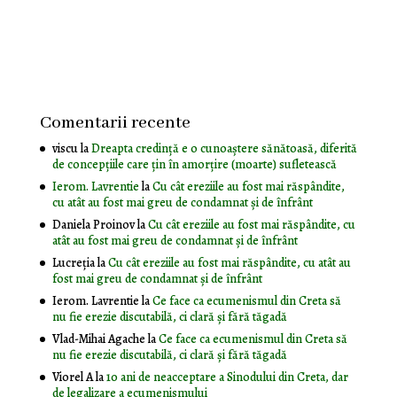
Comentarii recente
viscu
la
Dreapta credință e o cunoaștere sănătoasă, diferită
de concepțiile care țin în amorțire (moarte) sufletească
Ierom. Lavrentie
la
Cu cât ereziile au fost mai răspândite,
cu atât au fost mai greu de condamnat și de înfrânt
Daniela Proinov
la
Cu cât ereziile au fost mai răspândite, cu
atât au fost mai greu de condamnat și de înfrânt
Lucreția
la
Cu cât ereziile au fost mai răspândite, cu atât au
fost mai greu de condamnat și de înfrânt
Ierom. Lavrentie
la
Ce face ca ecumenismul din Creta să
nu fie erezie discutabilă, ci clară și fără tăgadă
Vlad-Mihai Agache
la
Ce face ca ecumenismul din Creta să
nu fie erezie discutabilă, ci clară și fără tăgadă
Viorel A
la
10 ani de neacceptare a Sinodului din Creta, dar
de legalizare a ecumenismului