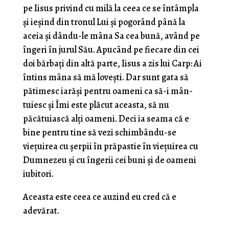
pe Iisus privind cu milă la ceea ce se întâmpla
şi ieşind din tronul Lui şi pogorând până la
aceia şi dându-le mâna Sa cea bună, având pe
îngeri în jurul Său. Apucând pe fiecare din cei
doi bărbaţi din altă parte, Iisus a zis lui Carp: Ai
întins mâna să mă loveşti. Dar sunt gata să
pătimesc iarăşi pentru oameni ca să-i mân­
tuiesc şi Îmi este plăcut aceasta, să nu
păcătuiască alţi oameni. Deci ia seama că e
bine pentru tine să vezi schimbându-se
vieţuirea cu şerpii în prăpastie în vieţuirea cu
Dum­nezeu şi cu îngerii cei buni şi de oameni
iubitori.
Aceasta este ceea ce auzind eu cred că e
adevărat.