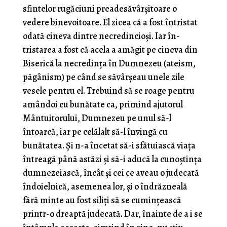
sfintelor rugăciuni preadesăvârşitoare o
vedere binevoitoare. El zicea că a fost întristat
odată cineva dintre necredincioși. Iar în­
tristarea a fost că acela a amăgit pe cineva din
Biserică la necredinţa în Dumnezeu (ateism,
păgânism) pe când se săvârșeau unele zile
vesele pentru el. Trebuind să se roage pentru
amândoi cu bunătate ca, primind ajutorul
Mântuitorului, Dumnezeu pe unul să-l
întoarcă, iar pe celălalt să-l învingă cu
bunătatea. Şi n-a încetat să-i sfătuiască viaţa
întreagă până astăzi şi să-i aducă la cunoştinţa
dumnezeiască, încât şi cei ce aveau o judecată
îndoielnică, asemenea lor, şi o îndrăzneală
fără minte au fost siliţi să se cuminţească
printr-o dreaptă judecată. Dar, înainte de a i se