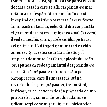
Dar, zicând acestea, spune că i se părea că vede
deodată casa în care se afla crăpându-se mai
întâi şi apoi despărţită prin mijloc în două
începând de la vârf şi o oarecare flacără foarte
luminoasă în faţa lui, coborând din cer până la
el (căci locul i se părea luminat ca ziua). Iar cerul
îl vedea deschis şi în spatele cerului pe Iisus,
având în jurul Lui îngeri nenumăraţi cu chip
omenesc. Şi acestea se arătau de sus şi îl
umpleau de uimire. Iar Carp, aplecându-se în
jos, spunea că vedea pământul despicându-se
ca o adâncă prăpastie întunecoasă şi pe
bărbaţii aceia, care îl supăraseră, stând
înaintea lui la gura prăpastiei, tremurând,
înfricaţi, ca cei ce vor cădea în prăpastia de sub
picioarele lor, iar mai de jos, din adânc, se
ridicau şerpi ce se mişcau în jurul picioarelor