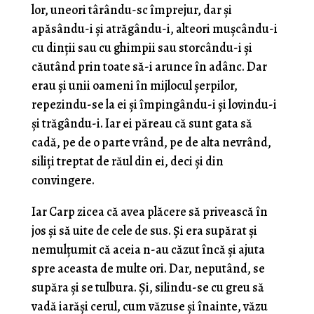
lor, uneori târându-sc împrejur, dar şi
apăsându-i şi atrăgându-i, alteori muşcându-i
cu dinţii sau cu ghimpii sau storcându-i şi
căutând prin toate să-i arunce în adânc. Dar
erau şi unii oameni în mijlocul şerpilor,
repezindu-se la ei şi împingându-i şi lovindu-i
şi trăgându-i. Iar ei păreau că sunt gata să
cadă, pe de o parte vrând, pe de alta nevrând,
siliţi treptat de răul din ei, deci şi din
convingere.
Iar Carp zicea că avea plăcere să privească în
jos şi să uite de cele de sus. Şi era supărat şi
nemulţumit că aceia n-au căzut încă şi ajuta
spre aceasta de multe ori. Dar, neputând, se
supăra şi se tulbura. Şi, silindu-se cu greu să
vadă iarăşi cerul, cum văzuse şi înainte, văzu