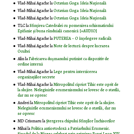
Vlad-Mihai Agache
la
Octavian Goga: Ideia Naţională
Vlad-Mihai Agache
la
Octavian Goga: Ideia Naţională
Vlad-Mihai Agache
la
Octavian Goga: Ideia Naţională
TLC
la
Sfințirea Catedralei cu pomenirea schismaticului
Epifanie și buna rânduială canonică [+AUDIO]
Vlad-Mihai Agache
la
PUTEREA – O înţelegere radicală
Vlad-Mihai Agache
la
Note de lectură despre lucrarea
Ocultei
Alin
la
Fabricarea dușmanului putinist ca dispozitiv de
ordine internă
Vlad-Mihai Agache
la
Lege pentru interzicerea
organizaţiilor secrete
Vlad-Mihai Agache
la
Mitropolitul cipriot Tihic este oprit de
la slujire. Nelegiuirile ecumenismului se lovesc de o stavilă,
dar nu se opresc
Andrei
la
Mitropolitul cipriot Tihic este oprit de la slujire.
Nelegiuirile ecumenismului se lovesc de o stavilă, dar nu
se opresc
MD Crismaru
la
Ştergerea chipului Sfinţilor Închisorilor
Mihai
la
Politica antiortodoxă a Patriarhului Ecumenic.
Sinodul de la Niceea celebrat prin primirea Papei Leon XIV