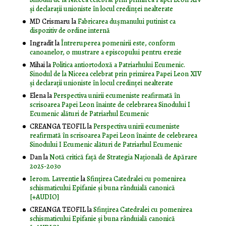
și declarații unioniste în locul credinței nealterate
MD Crismaru
la
Fabricarea dușmanului putinist ca
dispozitiv de ordine internă
Ingradit
la
Întreruperea pomenirii este, conform
canoanelor, o mustrare a episcopului pentru erezie
Mihai
la
Politica antiortodoxă a Patriarhului Ecumenic.
Sinodul de la Niceea celebrat prin primirea Papei Leon XIV
și declarații unioniste în locul credinței nealterate
Elena
la
Perspectiva unirii ecumeniste reafirmată în
scrisoarea Papei Leon înainte de celebrarea Sinodului I
Ecumenic alături de Patriarhul Ecumenic
CREANGA TEOFIL
la
Perspectiva unirii ecumeniste
reafirmată în scrisoarea Papei Leon înainte de celebrarea
Sinodului I Ecumenic alături de Patriarhul Ecumenic
Dan
la
Notă critică faţă de Strategia Naţională de Apărare
2025-2030
Ierom. Lavrentie
la
Sfințirea Catedralei cu pomenirea
schismaticului Epifanie și buna rânduială canonică
[+AUDIO]
CREANGA TEOFIL
la
Sfințirea Catedralei cu pomenirea
schismaticului Epifanie și buna rânduială canonică