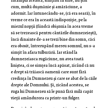
întâmpla aceasta, simţind în sine, nu ştiu
cum, multă duşmănie şi amără­ciune, a
adormit. Iar întunecându-se, (că era seară), în
vreme ce era în această indispoziţie, pe la
miezul nopţii (fiindcă obişnuia în acea vreme
să se trezească pentru cântările dum­nezeieşti),
încă dinainte de-a se trezi bine din somn, căci
era obosit, întrerupând mereu somnul, nu s-a
simţit în afara tulburării. Iar stând la
dumnezeiasca rugăciune, nu avea toată
liniştea, ci se simţea încă apăsat, zicând că nu
e drept să trăiască oamenii care sunt fără
credinţa în Dumnezeu şi care se abat de la căile
drepte ale Domnului. Şi, zicând acestea, se
ruga lui Dumnezeu să le pună fără milă capăt
vieţii amândurora ca printr-un fulger.