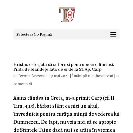
Selectează o Pagină
Hristos este gata să sufere și pentru necredincioși.
Pildă de blândețe față de ei de la Sf. Ap. Carp
de
Ierom. Lavrentie
|
9 mai 2021
|
Întâmplări duhovnicești
|
0
comentarii
Ajuns cândva în Creta, m-a primit Carp (cf. II
Tim. 4,13), bărbat sfânt ca nici un altul,
învrednicit pentru curăţia minţii de vederea lui
Dumnezeu. De fapt, nu voia nici să se apropie
de Sfintele Taine dacă nu i se arăta în vremea