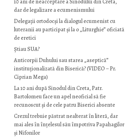
10 ani de neacceptare a Sinodului din Creta,
dar de legalizare a ecumenismului
Delegații ortodocși la dialogul ecumenist cu
luteranii au participat și la o „Liturghie” oficiată
de eretici
Știau SUA?
Anticorpii Duhului sau starea „aseptică”
instituționalizată din Biserică? (VIDEO – Pr.
Ciprian Mega)
La 10 ani după Sinodul din Creta, Patr.
Bartolomeu face un apel neoficial să fie
recunoscut și de cele patru Biserici absente
Crezul trebuie păstrat nealterat în literă, dar
mai ales în înțelesul său împotriva Papahagilor
și Nifonilor