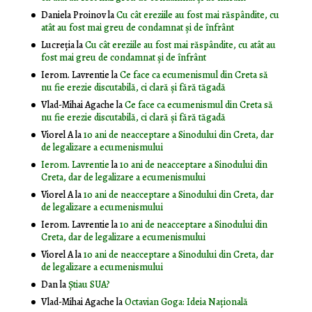
Daniela Proinov
la
Cu cât ereziile au fost mai răspândite, cu
atât au fost mai greu de condamnat și de înfrânt
Lucreția
la
Cu cât ereziile au fost mai răspândite, cu atât au
fost mai greu de condamnat și de înfrânt
Ierom. Lavrentie
la
Ce face ca ecumenismul din Creta să
nu fie erezie discutabilă, ci clară și fără tăgadă
Vlad-Mihai Agache
la
Ce face ca ecumenismul din Creta să
nu fie erezie discutabilă, ci clară și fără tăgadă
Viorel A
la
10 ani de neacceptare a Sinodului din Creta, dar
de legalizare a ecumenismului
Ierom. Lavrentie
la
10 ani de neacceptare a Sinodului din
Creta, dar de legalizare a ecumenismului
Viorel A
la
10 ani de neacceptare a Sinodului din Creta, dar
de legalizare a ecumenismului
Ierom. Lavrentie
la
10 ani de neacceptare a Sinodului din
Creta, dar de legalizare a ecumenismului
Viorel A
la
10 ani de neacceptare a Sinodului din Creta, dar
de legalizare a ecumenismului
Dan
la
Știau SUA?
Vlad-Mihai Agache
la
Octavian Goga: Ideia Naţională