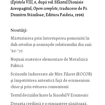
(
Epistola VIII, 6
, după vol. Sfântul Dionisie
Areopagitul,
Opere complete
, traducere de Pr.
Dumitru Stăniloae, Editura Paideia, 1996)
Noutăţi:
Mărturisirea prin întreruperea pomenirii în
duh ortodox și semințele zelotismului din anii
’60-’70
Noţiuni ezoterice elementare de Metafizică
Politică
Scrisorile îndurerate ale Mitr. Filaret (ROCOR)
și împotrivirea autentică față de ecumenism
chiar și prin evitarea comuniunii
Textul deciziilor luate la Sinodul V Ecumenic
Dreapta credință e o cunoaștere sănătoasă,