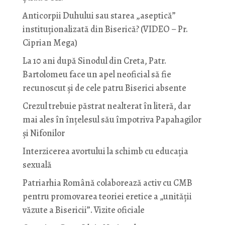
Anticorpii Duhului sau starea „aseptică”
instituționalizată din Biserică? (VIDEO – Pr.
Ciprian Mega)
La 10 ani după Sinodul din Creta, Patr.
Bartolomeu face un apel neoficial să fie
recunoscut și de cele patru Biserici absente
Crezul trebuie păstrat nealterat în literă, dar
mai ales în înțelesul său împotriva Papahagilor
și Nifonilor
Interzicerea avortului la schimb cu educaţia
sexuală
Patriarhia Română colaborează activ cu CMB
pentru promovarea teoriei eretice a „unității
văzute a Bisericii”. Vizite oficiale