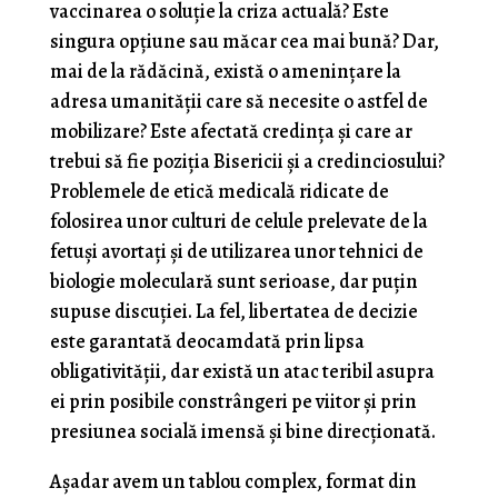
vaccinarea o soluție la criza actuală? Este
singura opțiune sau măcar cea mai bună? Dar,
mai de la rădăcină, există o amenințare la
adresa umanității care să necesite o astfel de
mobilizare? Este afectată credința și care ar
trebui să fie poziția Bisericii și a credinciosului?
Problemele de etică medicală ridicate de
folosirea unor culturi de celule prelevate de la
fetuși avortați și de utilizarea unor tehnici de
biologie moleculară sunt serioase, dar puțin
supuse discuției. La fel, libertatea de decizie
este garantată deocamdată prin lipsa
obligativității, dar există un atac teribil asupra
ei prin posibile constrângeri pe viitor și prin
presiunea socială imensă și bine direcționată.
Așadar avem un tablou complex, format din