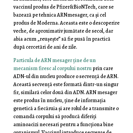
vaccinul produs de Pfizer&BioNTech, care se
bazează pe tehnica ARNmesager, ca și cel
produs de Moderna. Aceasta este o descoperire
veche, de aproximativ jumătate de secol, dar
abia acum „reușește” să fie pusă în practică
după cercetări de ani de zile.
Particula de ARN mesager ține de un
mecanism firesc al corpului nostru
prin care
ADN-ul din nucleu produce o secvență de ARN.
Această secvență este formată dintr-un singur
fir, similară celor două din ADN. ARN mesager
este produs în nucleu, ține de informația
genetică a fiecăruia și are rolul de a transmite o
comandă corpului să producă diferiți
aminoacizi necesari pentru a funcționa bine
organismul. Vaccinul introduce secvențe de