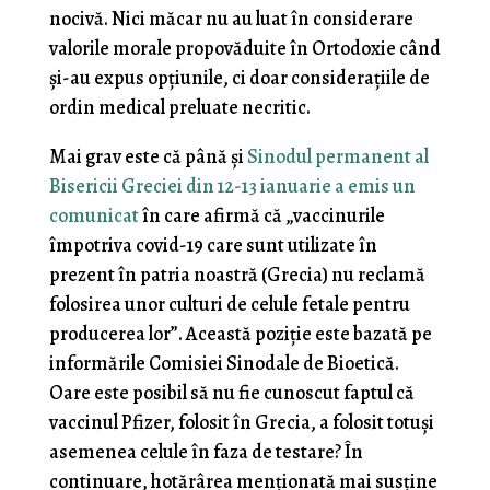
nocivă. Nici măcar nu au luat în considerare
valorile morale propovăduite în Ortodoxie când
și-au expus opțiunile, ci doar considerațiile de
ordin medical preluate necritic.
Mai grav este că până și
Sinodul permanent al
Bisericii Greciei din 12-13 ianuarie a emis un
comunicat
în care afirmă că „vaccinurile
împotriva covid-19 care sunt utilizate în
prezent în patria noastră (Grecia) nu reclamă
folosirea unor culturi de celule fetale pentru
producerea lor”. Această poziție este bazată pe
informările Comisiei Sinodale de Bioetică.
Oare este posibil să nu fie cunoscut faptul că
vaccinul Pfizer, folosit în Grecia, a folosit totuși
asemenea celule în faza de testare? În
continuare, hotărârea menționată mai susține