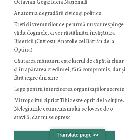
Octavian Goga: Ideia Naţională
Anatomia degradării civice și politice
Ereticii vremurilor de pe urmă nu vor respinge
vădit dogmele, ci vor răstălmăci învățătura
Bisericii (Cuviosul Anatolie cel Bătrân de la
Optina)
Căutarea mântuirii este lucrul de căpătâi chiar
și în apărarea credinței, fără compromis, dar și
fără ieșire din sine
Lege pentru interzicerea organizaţiilor secrete
Mitropolitul cipriot Tihic este oprit de la slujire.
Nelegiuirile ecumenismului se lovesc de o
stavilă, dar nu se opresc
Translate page >>
COMENTARII