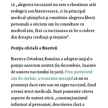
că „alegerea vaccinării nu este o chestiune atât
teologică sau bisericească, ci în principal
medical-științifică și constituie alegerea liberă
personală a oricărui om în consultare cu
medicul său, fără ca vaccinarea să fie o cădere
din dreapta credință și viețuire”.
Poziția oficială a Bisericii
Biserica Ortodoxă Română a adoptat inițial o
poziție oarecum neutră (în decembrie, înainte
de sosirea vaccinului în țară).
Prin purtătorul
său de cuvânt, a transmis mesajul
că nu se
pronunță dacă este sau nu sigur vaccinul, fiind
o temă strict medicală. Sunt pomenite câteva
aspecte de natură etică: „consimţământul
informat al persoanei, descrierea clară a