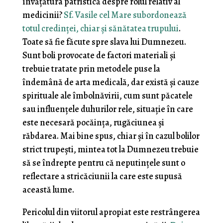
învățătura patristică despre rolul relativ al
medicinii?
Sf. Vasile cel Mare subordonează
totul credinței, chiar și sănătatea trupului
.
Toate să fie făcute spre slava lui Dumnezeu.
Sunt boli provocate de factori materiali și
trebuie tratate prin metodele puse la
îndemână de arta medicală, dar există și cauze
spirituale ale îmbolnăvirii, cum sunt păcatele
sau influențele duhurilor rele, situație în care
este necesară pocăința, rugăciunea și
răbdarea. Mai bine spus, chiar și în cazul bolilor
strict trupești, mintea tot la Dumnezeu trebuie
să se îndrepte pentru că neputințele sunt o
reflectare a stricăciunii la care este supusă
această lume.
Pericolul din viitorul apropiat este restrângerea