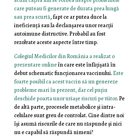
acum câțiva ani se vorbea despre problemele
care puteau fi generate de durata prea lungă
sau prea scurtă
, fapt ce ar putea duce la
ineficiență sau la declanșarea unor reacții
autoimune distructive. Probabil au fost
rezolvate aceste aspecte între timp.
Colegiul Medicilor din România a realizat o
prezentare online
în care este înfățișată în
debut schematic funcționarea vaccinului.
Este
foarte posibil ca acest vaccin să nu genereze
probleme mari în prezent, dar cel puțin
deschide poarta unor uriașe riscuri pe viitor
. Pe
de altă parte, procesele metabolice și intra-
celulare sunt greu de controlat. Cine dintre noi
își asumă riscurile de care nu răspunde și nici
nu e capabil să răspundă nimeni?