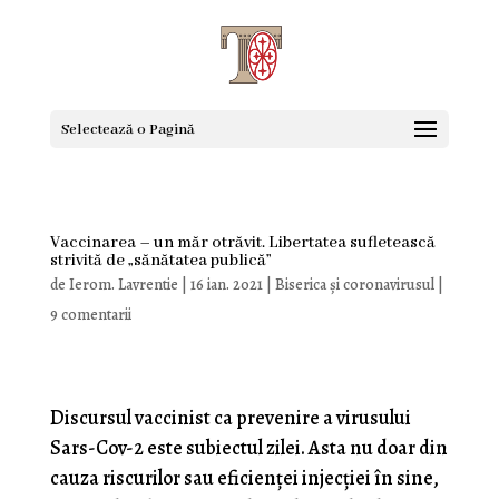
Selectează o Pagină
Vaccinarea – un măr otrăvit. Libertatea sufletească
strivită de „sănătatea publică”
de
Ierom. Lavrentie
|
16 ian. 2021
|
Biserica și coronavirusul
|
9 comentarii
Discursul vaccinist ca prevenire a virusului
Sars-Cov-2 este subiectul zilei. Asta nu doar din
cauza riscurilor sau eficienței injecției în sine,