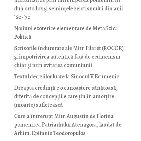
Mărturisirea prin întreruperea pomenirii în
duh ortodox și semințele zelotismului din anii
’60-’70
Noţiuni ezoterice elementare de Metafizică
Politică
Scrisorile îndurerate ale Mitr. Filaret (ROCOR)
și împotrivirea autentică față de ecumenism
chiar și prin evitarea comuniunii
Textul deciziilor luate la Sinodul V Ecumenic
Dreapta credință e o cunoaștere sănătoasă,
diferită de concepțiile care țin în amorțire
(moarte) sufletească
Cum a întrerupt Mitr. Augustin de Florina
pomenirea Patriarhului Atenagora, lăudat de
Arhim. Epifanie Teodoropulos