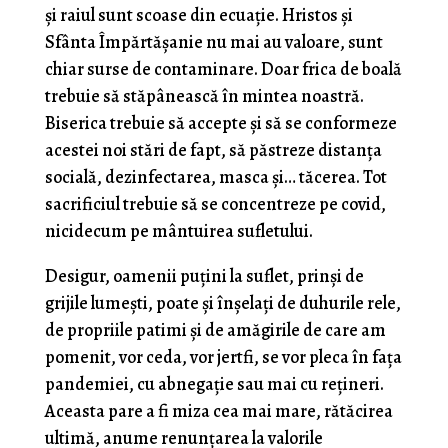
și raiul sunt scoase din ecuație. Hristos și
Sfânta Împărtășanie nu mai au valoare, sunt
chiar surse de contaminare. Doar frica de boală
trebuie să stăpânească în mintea noastră.
Biserica trebuie să accepte și să se conformeze
acestei noi stări de fapt, să păstreze distanța
socială, dezinfectarea, masca și… tăcerea. Tot
sacrificiul trebuie să se concentreze pe covid,
nicidecum pe mântuirea sufletului.
Desigur, oamenii puțini la suflet, prinși de
grijile lumești, poate și înșelați de duhurile rele,
de propriile patimi și de amăgirile de care am
pomenit, vor ceda, vor jertfi, se vor pleca în fața
pandemiei, cu abnegație sau mai cu rețineri.
Aceasta pare a fi miza cea mai mare, rătăcirea
ultimă, anume renunțarea la valorile