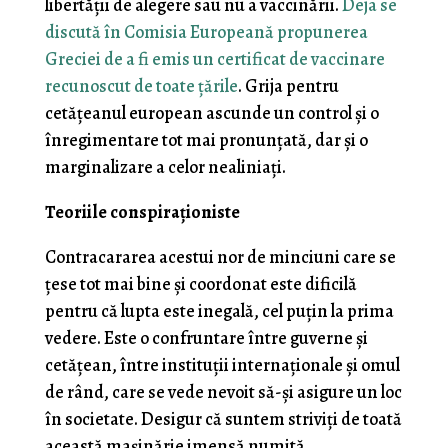
libertății de alegere sau nu a vaccinării.
Deja se
discută în Comisia Europeană propunerea
Greciei de a fi emis un certificat de vaccinare
recunoscut de toate țările
. Grija pentru
cetățeanul european ascunde un control și o
înregimentare tot mai pronunțată, dar și o
marginalizare a celor nealiniați.
Teoriile conspiraționiste
Contracararea acestui nor de minciuni care se
țese tot mai bine și coordonat este dificilă
pentru că lupta este inegală, cel puțin la prima
vedere. Este o confruntare între guverne și
cetățean, între instituții internaționale și omul
de rând, care se vede nevoit să-și asigure un loc
în societate. Desigur că suntem striviți de toată
această mașinărie imensă numită