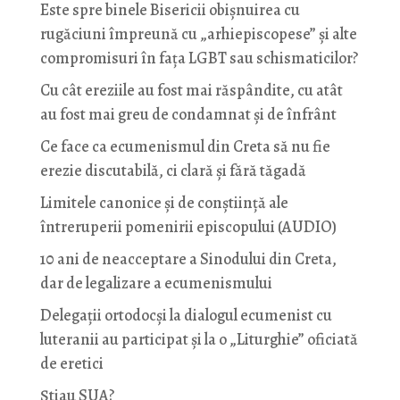
Este spre binele Bisericii obișnuirea cu
rugăciuni împreună cu „arhiepiscopese” și alte
compromisuri în fața LGBT sau schismaticilor?
Cu cât ereziile au fost mai răspândite, cu atât
au fost mai greu de condamnat și de înfrânt
Ce face ca ecumenismul din Creta să nu fie
erezie discutabilă, ci clară și fără tăgadă
Limitele canonice și de conștiință ale
întreruperii pomenirii episcopului (AUDIO)
10 ani de neacceptare a Sinodului din Creta,
dar de legalizare a ecumenismului
Delegații ortodocși la dialogul ecumenist cu
luteranii au participat și la o „Liturghie” oficiată
de eretici
Știau SUA?