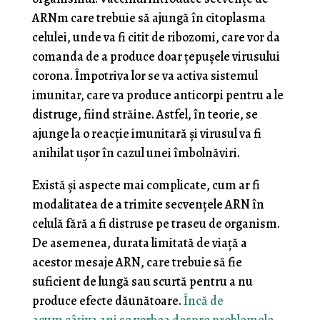
ARNm care trebuie să ajungă în citoplasma
celulei, unde va fi citit de ribozomi, care vor da
comanda de a produce doar țepușele virusului
corona. Împotriva lor se va activa sistemul
imunitar, care va produce anticorpi pentru a le
distruge, fiind străine. Astfel, în teorie, se
ajunge la o reacție imunitară și virusul va fi
anihilat ușor în cazul unei îmbolnăviri.
Există și aspecte mai complicate, cum ar fi
modalitatea de a trimite secvențele ARN în
celulă fără a fi distruse pe traseu de organism.
De asemenea, durata limitată de viață a
acestor mesaje ARN, care trebuie să fie
suficient de lungă sau scurtă pentru a nu
produce efecte dăunătoare.
Încă de