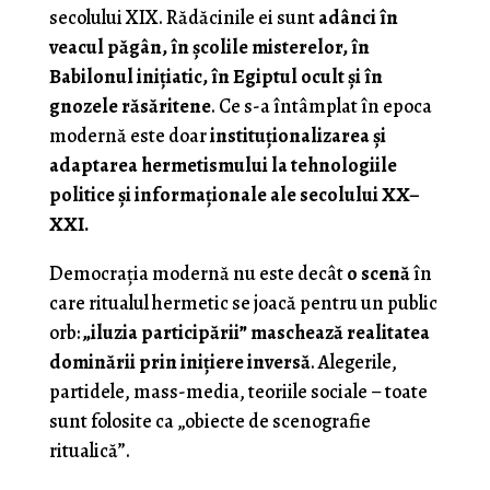
secolului XIX. Rădăcinile ei sunt
adânci în
veacul păgân, în școlile misterelor, în
Babilonul inițiatic, în Egiptul ocult și în
gnozele răsăritene
. Ce s-a întâmplat în epoca
modernă este doar
instituționalizarea și
adaptarea hermetismului la tehnologiile
politice și informaționale ale secolului XX–
XXI.
Democrația modernă nu este decât
o scenă
în
care ritualul hermetic se joacă pentru un public
orb:
„iluzia participării” maschează realitatea
dominării prin inițiere inversă
. Alegerile,
partidele, mass-media, teoriile sociale – toate
sunt folosite ca „obiecte de scenografie
ritualică”.