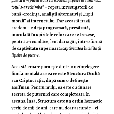
„Dacă am putea doar să scoatem faptele la lumină…
totul s-ar schimba”
– repetă investigatorii de
bună-credință, analiștii alternativi și „lupii
morali” ai internetului. Dar această frază –
credem –
e deja programată, prevăzută,
inoculată în spiritele celor care se trezesc
,
pentru a-i conduce, lent dar sigur, într-o formă
de
captivitate superioară
:
captivitatea lucidității
lipsite de putere
.
Această eroare pornește dintr-o neînțelegere
fundamentală a ceea ce este
Structura Ocultă
sau Criptocraţia, după cum o defineşte
Hoffman
. Pentru mulți, ea este o adunare
secretă de puternici care complotează în
ascuns. Însă, Structura este un
ordin hermetic
vechi de mii de ani, care nu doar ascunde – ci