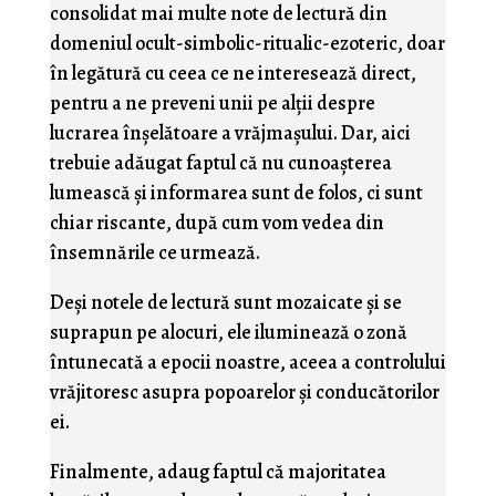
consolidat mai multe note de lectură din
domeniul ocult-simbolic-ritualic-ezoteric, doar
în legătură cu ceea ce ne interesează direct,
pentru a ne preveni unii pe alţii despre
lucrarea înşelătoare a vrăjmaşului. Dar, aici
trebuie adăugat faptul că nu cunoaşterea
lumească şi informarea sunt de folos, ci sunt
chiar riscante, după cum vom vedea din
însemnările ce urmează.
Deşi notele de lectură sunt mozaicate şi se
suprapun pe alocuri, ele iluminează o zonă
întunecată a epocii noastre, aceea a controlului
vrăjitoresc asupra popoarelor şi conducătorilor
ei.
Finalmente, adaug faptul că majoritatea