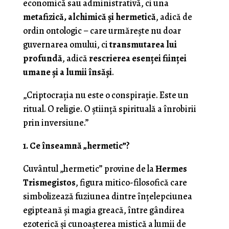
economică sau administrativă, ci una
metafizică, alchimică și hermetică
, adică de
ordin ontologic – care urmărește nu doar
guvernarea omului, ci
transmutarea lui
profundă
, adică
rescrierea esenței ființei
umane și a lumii însăși
.
„Criptocrația nu este o conspirație. Este un
ritual. O religie. O știință spirituală a înrobirii
prin inversiune.”
1. Ce înseamnă „hermetic”?
Cuvântul „hermetic” provine de la
Hermes
Trismegistos
, figura mitico-filosofică care
simbolizează fuziunea dintre înțelepciunea
egipteană și magia greacă, între gândirea
ezoterică și cunoașterea mistică a lumii de