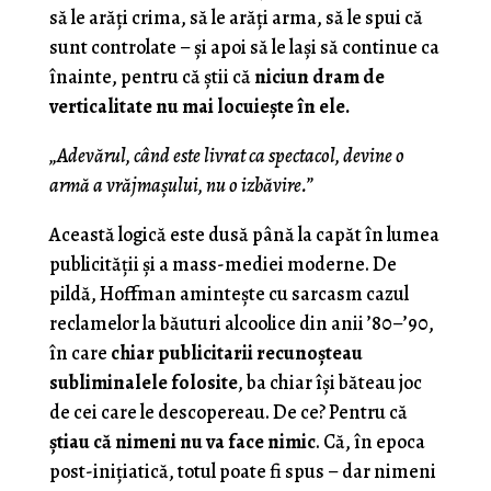
să le arăți crima, să le arăți arma, să le spui că
sunt controlate – și apoi să le lași să continue ca
înainte, pentru că știi că
niciun dram de
verticalitate nu mai locuiește în ele.
„Adevărul, când este livrat ca spectacol, devine o
armă a vrăjmașului, nu o izbăvire.”
Această logică este dusă până la capăt în lumea
publicității și a mass-mediei moderne. De
pildă, Hoffman amintește cu sarcasm cazul
reclamelor la băuturi alcoolice din anii ’80–’90,
în care
chiar publicitarii recunoșteau
subliminalele folosite
, ba chiar își băteau joc
de cei care le descopereau. De ce? Pentru că
știau că nimeni nu va face nimic
. Că, în epoca
post-inițiatică, totul poate fi spus – dar nimeni