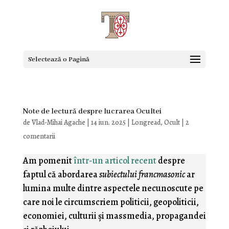
Selectează o Pagină
Note de lectură despre lucrarea Ocultei
de
Vlad-Mihai Agache
|
14 iun. 2025
|
Longread
,
Ocult
|
2
comentarii
Am pomenit
într-un articol recent
despre
faptul că abordarea
subiectului francmasonic
ar
lumina multe dintre aspectele necunoscute pe
care noi le circumscriem politicii, geopoliticii,
economiei, culturii şi massmedia, propagandei