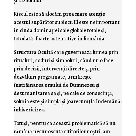
şi războiului.
Riscul este să alocăm
prea mare atenţie
acestui supărător subiect. El este neimportant
în ciuda dominaţiei sale globale totale şi,
totodată, foarte ostentative în România.
Structura Ocultă
care guvernează lumea prin
ritualuri, coduri şi simboluri, când nu o face
prin decizii, intervenţii directe şi prin
dezvăluiri programate, urmăreşte
înstrăinarea omului de Dumnezeu
şi
dezumanizarea sa şi, pe cale de consecinţă,
soluţia este şi simplă şi (oarecum) la îndemână:
înbisericirea
.
Totuşi, pentru ca această problematică să nu
rămână necunoscută cititorilor noştri, am