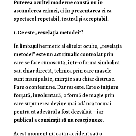
Puterea ocultei moderne constă nu în
ascunderea crimei, ci în prezentarea ei ca
spectacol repetabil, teatral și acceptabil.
1. Ce este „revelația metodei”?
În limbajul hermetic al elitelor oculte, „revelația
metodei” este un
act ritualic controlat
prin
care se face cunoscută, într-o formă simbolică
sau chiar directă, tehnica prin care masele
sunt manipulate, mințite sau chiar distruse.
Pare o confesiune. Dar nu este. Este
o inițiere
forțată, involuntară
, o formă de magie prin
care supunerea devine mai adâncă tocmai
pentru că adevărul a fost dezvăluit –
iar
publicul a consimțit să nu reacționeze.
Acest moment nu ca un accident sau o