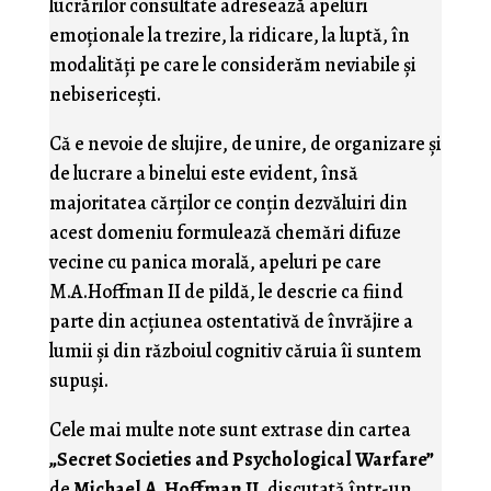
lucrărilor consultate adresează apeluri
emoţionale la trezire, la ridicare, la luptă, în
modalităţi pe care le considerăm neviabile şi
nebisericeşti.
Că e nevoie de slujire, de unire, de organizare şi
de lucrare a binelui este evident, însă
majoritatea cărţilor ce conţin dezvăluiri din
acest domeniu formulează chemări difuze
vecine cu panica morală, apeluri pe care
M.A.Hoffman II de pildă, le descrie ca fiind
parte din acţiunea ostentativă de învrăjire a
lumii şi din războiul cognitiv căruia îi suntem
supuşi.
Cele mai multe note sunt extrase din cartea
„Secret Societies and Psychological Warfare”
de
Michael A. Hoffman II
, discutată într-un