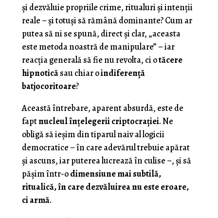
și dezvăluie propriile crime, ritualuri și intenții
reale – și totuși să rămână dominante? Cum ar
putea să ni se spună, direct și clar, „aceasta
este metoda noastră de manipulare” – iar
reacția generală să fie nu revolta, ci o
tăcere
hipnotică
sau chiar o
indiferență
batjocoritoare
?
Această întrebare, aparent absurdă, este de
fapt
nucleul înțelegerii criptocrației
. Ne
obligă să ieșim din tiparul naiv al logicii
democratice – în care adevărul trebuie apărat
și ascuns, iar puterea lucrează în culise –, și să
pășim într-o
dimensiune mai subtilă,
ritualică, în care dezvăluirea nu este eroare,
ci armă
.