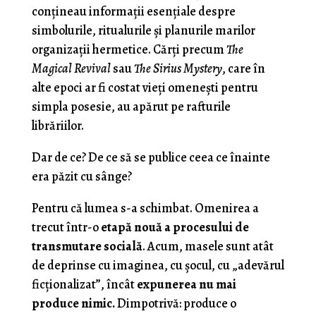
conțineau informații esențiale despre
simbolurile, ritualurile și planurile marilor
organizații hermetice. Cărți precum
The
Magical Revival
sau
The Sirius Mystery
, care în
alte epoci ar fi costat vieți omenești pentru
simpla posesie, au apărut pe rafturile
librăriilor.
Dar de ce? De ce să se publice ceea ce înainte
era păzit cu sânge?
Pentru că lumea s-a schimbat. Omenirea a
trecut într-o
etapă nouă a procesului de
transmutare socială
. Acum, masele sunt atât
de deprinse cu imaginea, cu șocul, cu „adevărul
ficționalizat”, încât
expunerea nu mai
produce nimic.
Dimpotrivă: produce o