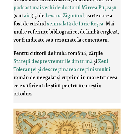
podcast mai vechi de doctorul Mircea Puşcaşu
(sau
aici
) şi de
Levana Zigmund
, carte care a
fost de curând
semnalată de Iurie Roşca
. Mai
multe referinţe bibliografice, de limbă engleză,
vor fi indicate sau rezumate la comentarii.
Pentru cititorii de limbă română, cărţile
Stareţii despre vremurile din urmă
şi
Zeul
Toleranţei şi descreştinarea creştinismului
rămân de neegalat şi cuprind în mare tot ceea
ce e suficient de ştiut pentru un creştin
ortodox.