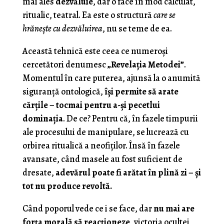
mai ales
dezvăluie
, dar o face în mod calculat,
ritualic, teatral. Ea este o structură
care se
hrănește cu dezvăluirea
, nu se teme de ea.
Această tehnică este ceea ce numeroşi
cercetători denumesc
„Revelația Metodei”
.
Momentul în care puterea, ajunsă la o anumită
siguranță ontologică,
își permite să arate
cărțile – tocmai pentru a-și pecetlui
dominația
. De ce? Pentru că, în fazele timpurii
ale procesului de manipulare, se lucrează cu
orbirea ritualică a neofiților. Însă în fazele
avansate, când masele au fost suficient de
dresate,
adevărul poate fi arătat în plină zi – și
tot nu produce revoltă.
Când poporul vede ce i se face, dar
nu mai are
forța morală să reacționeze
, victoria ocultei