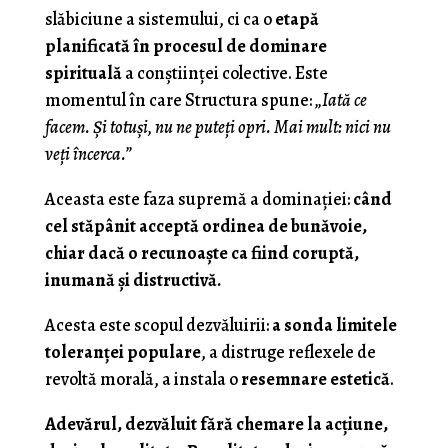
slăbiciune a sistemului, ci ca o
etapă
planificată în procesul de dominare
spirituală
a conștiinței colective. Este
momentul în care Structura spune:
„Iată ce
facem. Și totuși, nu ne puteți opri. Mai mult: nici nu
veți încerca.”
Aceasta este faza supremă a dominației:
când
cel stăpânit acceptă ordinea de bunăvoie,
chiar dacă o recunoaște ca fiind coruptă,
inumană și distructivă.
Acesta este scopul dezvăluirii:
a sonda limitele
toleranței populare
, a distruge reflexele de
revoltă morală, a instala o
resemnare estetică
.
Adevărul, dezvăluit fără chemare la acțiune,