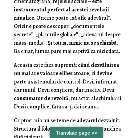
cinematografia, rețelele sociale – este
instrumentul perfect al acestei revelații
ritualice
. Oricine poate „să afle adevărul”.
Oricine poate descoperi „documentele
secrete”, „planurile globale”, „adevărul despre
mass-media”. Și totuși,
nimic nu se schimbă
.
Ba chiar, lumea pare mai captivă ca niciodată.
Aceasta este faza supremă:
când dezvăluirea
nu mai are valoare eliberatoare
, ci devine
parte a sistemului de control. Devii informat,
dar inutil. Devii conștient, dar inactiv. Devii
consumator de revoltă
, nu actor al schimbării.
Devii
complice
, fără să-ți dai seama.
Criptocrația nu se teme de adevărul dezvăluit.
Structura îl folosește pentru a te îngenunchea
Translate page >>
fără violență.