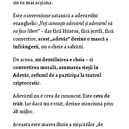
nu va mai acționa.
Este o inversiune satanică a adevărului
evanghelic:
„Veți cunoaște adevărul și adevărul vă
va face liberi”
– dar fără Hristos, fără jertfă, fără
convertire,
acest „adevăr” devine o mască a
înfrângerii
, nu o cheie a salvării.
De aceea,
nu dezvăluirea e cheia – ci
convertirea morală, asumarea vieții în
Adevăr, refuzul de a participa la teatrul
criptocratic.
Adevărul nu e ceva de cunoscut. Este
ceva de
trăit
. Iar dacă nu e trăit, devine minciună prin
alt mijloc.
Aceasta este marea iluzie a mișcărilor „de