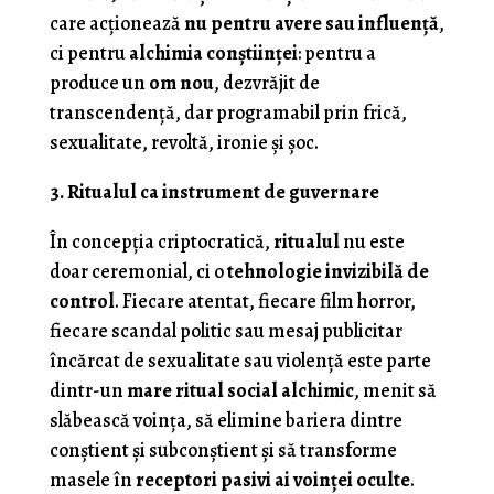
care acționează
nu pentru avere sau influență
,
ci pentru
alchimia conștiinței
: pentru a
produce un
om nou
, dezvrăjit de
transcendență, dar programabil prin frică,
sexualitate, revoltă, ironie și șoc.
3. Ritualul ca instrument de guvernare
În concepția criptocratică,
ritualul
nu este
doar ceremonial, ci o
tehnologie invizibilă de
control
. Fiecare atentat, fiecare film horror,
fiecare scandal politic sau mesaj publicitar
încărcat de sexualitate sau violență este parte
dintr-un
mare ritual social alchimic
, menit să
slăbească voința, să elimine bariera dintre
conștient și subconștient și să transforme
masele în
receptori pasivi ai voinței oculte
.