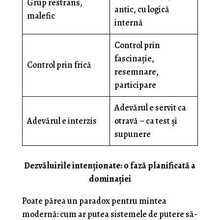
Grup restrâns,
antic, cu logică
malefic
internă
Control prin
fascinație,
Control prin frică
resemnare,
participare
Adevărul e servit ca
Adevărul e interzis
otravă – ca test și
supunere
Dezvăluirile intenţionate: o fază planificată a
dominației
Poate părea un paradox pentru mintea
modernă: cum ar putea sistemele de putere să-