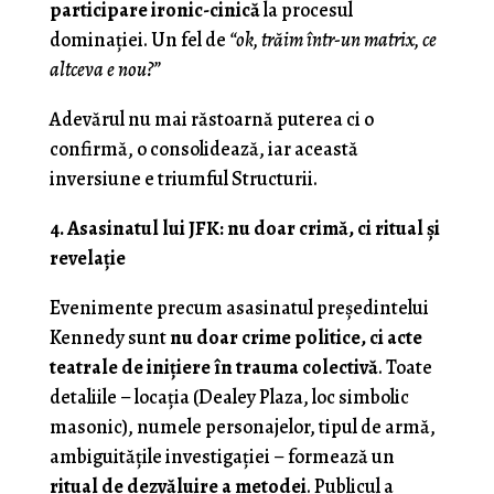
participare ironic-cinică
la procesul
dominației. Un fel de
“ok, trăim într-un matrix, ce
altceva e nou?”
Adevărul nu mai răstoarnă puterea ci o
confirmă, o consolidează, iar această
inversiune e triumful Structurii.
4. Asasinatul lui JFK: nu doar crimă, ci ritual și
revelație
Evenimente precum asasinatul președintelui
Kennedy sunt
nu doar crime politice, ci acte
teatrale de inițiere în trauma colectivă
. Toate
detaliile – locația (Dealey Plaza, loc simbolic
masonic), numele personajelor, tipul de armă,
ambiguitățile investigației – formează un
ritual de dezvăluire a metodei
. Publicul a