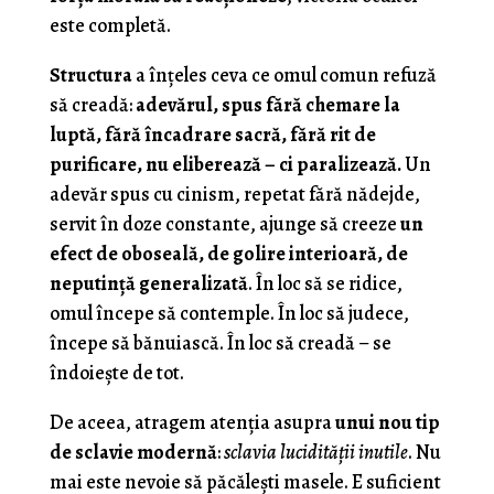
este completă.
Structura
a înțeles ceva ce omul comun refuză
să creadă:
adevărul, spus fără chemare la
luptă, fără încadrare sacră, fără rit de
purificare, nu eliberează – ci paralizează.
Un
adevăr spus cu cinism, repetat fără nădejde,
servit în doze constante, ajunge să creeze
un
efect de oboseală, de golire interioară, de
neputință generalizată
. În loc să se ridice,
omul începe să contemple. În loc să judece,
începe să bănuiască. În loc să creadă – se
îndoiește de tot.
De aceea, atragem atenția asupra
unui nou tip
de sclavie modernă
:
sclavia lucidității inutile
. Nu
mai este nevoie să păcălești masele. E suficient