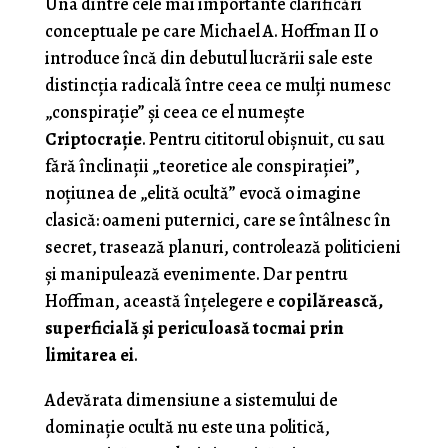
Una dintre cele mai importante clarificări
conceptuale pe care Michael A. Hoffman II o
introduce încă din debutul lucrării sale este
distincția radicală între ceea ce mulți numesc
„conspirație” și ceea ce el numește
Criptocrație
. Pentru cititorul obișnuit, cu sau
fără înclinații „teoretice ale conspirației”,
noțiunea de „elită ocultă” evocă o imagine
clasică: oameni puternici, care se întâlnesc în
secret, trasează planuri, controlează politicieni
și manipulează evenimente. Dar pentru
Hoffman, această înțelegere e
copilărească,
superficială și periculoasă tocmai prin
limitarea ei
.
Adevărata dimensiune a sistemului de
dominație ocultă nu este una politică,