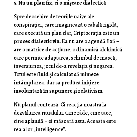
5. Nu un plan fix, ci o mișcare dialectică
Spre deosebire de teoriile naive ale
conspirației, care imaginează o cabală rigidă,
care execută un plan clar, Criptocrația este un
proces dialectic viu
. Ea nu are o agendă fixă –
are o
matrice de acțiune
, o
dinamică alchimică
care permite adaptarea, schimbul de mască,
inversiunea, jocul de-a revelația și negarea.
Totul este
fluid și calculat să mimeze
întâmplarea
, dar să producă
inițiere
involuntară în supunere și relativism.
Nu planul contează. Ci reacția noastră la
dezvăluirea ritualului. Cine râde, cine tace,
cine aplaudă – ei măsoară asta. Aceasta este
reala lor „intelligence”.