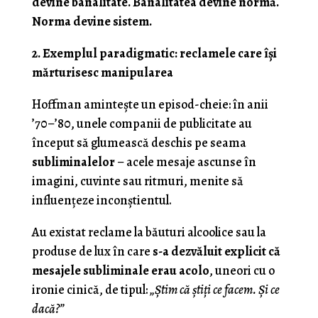
devine banalitate. Banalitatea devine normă.
Norma devine sistem.
2. Exemplul paradigmatic: reclamele care își
mărturisesc manipularea
Hoffman amintește un episod-cheie: în anii
’70–’80, unele companii de publicitate au
început să glumească deschis pe seama
subliminalelor
– acele mesaje ascunse în
imagini, cuvinte sau ritmuri, menite să
influențeze inconștientul.
Au existat reclame la băuturi alcoolice sau la
produse de lux în care
s-a dezvăluit explicit că
mesajele subliminale erau acolo
, uneori cu o
ironie cinică, de tipul:
„Știm că știți ce facem. Și ce
dacă?”