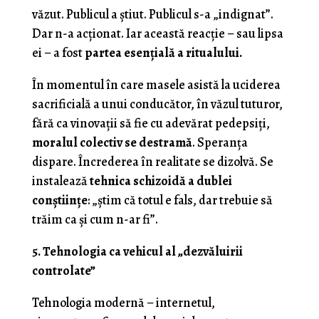
văzut. Publicul a știut. Publicul s-a „indignat”.
Dar n-a acționat. Iar această reacție – sau lipsa
ei – a fost
partea esențială a ritualului.
În momentul în care masele asistă la uciderea
sacrificială a unui conducător, în văzul tuturor,
fără ca vinovații să fie cu adevărat pedepsiți,
moralul colectiv se destramă
. Speranța
dispare. Încrederea în realitate se dizolvă. Se
instalează
tehnica schizoidă a dublei
conștiințe
: „știm că totul e fals, dar trebuie să
trăim ca și cum n-ar fi”.
5. Tehnologia ca vehicul al „dezvăluirii
controlate”
Tehnologia modernă – internetul,