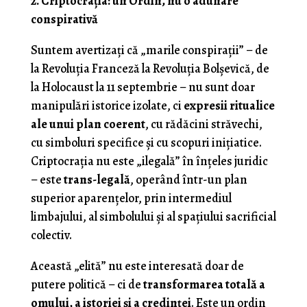
2. Criptocrația: un Ordin, nu o adunare
conspirativă
Suntem avertizaţi că „marile conspirații” – de
la Revoluția Franceză la Revoluția Bolșevică, de
la Holocaust la 11 septembrie – nu sunt doar
manipulări istorice izolate, ci
expresii ritualice
ale unui plan coerent
, cu rădăcini străvechi,
cu simboluri specifice și cu scopuri inițiatice.
Criptocrația nu este „ilegală” în înțeles juridic
– este
trans-legală
, operând într-un plan
superior aparențelor, prin intermediul
limbajului, al simbolului și al spațiului sacrificial
colectiv.
Această „elită” nu este interesată doar de
putere politică – ci de
transformarea totală a
omului, a istoriei și a credinței
. Este un ordin