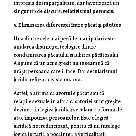
impresia de imparțialitate, dar favorizează un
singur tip de discurs:
relativismul permisiv.
5. Eliminarea diferenței între păcat și păcătos
Una dintre cele mai perfide manipulări este
anularea distincției teologice dintre
condamnarea păcatului și iubirea păcătosului.
A spune că un act e greșit nu înseamnă că
urăști persoana care îl face. Dar secularismul
juridic refuză această nuanță.
Astfel, a afirma că avortul e păcat sau că
relațiile sexuale în afara căsătoriei sunt greșite
devine – în logica juridică seculară – o formă de
atac împotriva persoanelor.
Este o logică
juridică necredincioasă, pentru că nu înțelege
logica iertării, a pocăinței, a verticalității