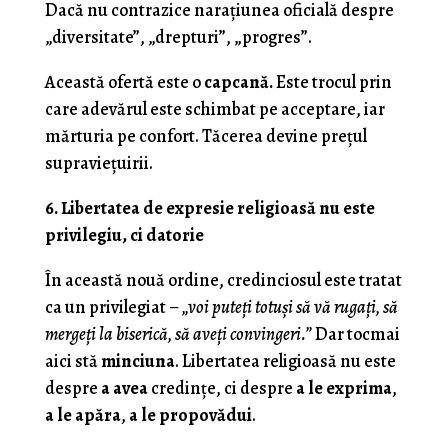
Dacă nu contrazice narațiunea oficială despre
„diversitate”, „drepturi”, „progres”.
Această ofertă este o
capcană.
Este trocul prin
care adevărul este schimbat pe acceptare, iar
mărturia pe confort. Tăcerea devine prețul
supraviețuirii.
6. Libertatea de expresie religioasă nu este
privilegiu, ci datorie
În această nouă ordine, credinciosul este tratat
ca un privilegiat –
„voi puteți totuși să vă rugați, să
mergeți la biserică, să aveți convingeri.”
Dar tocmai
aici stă
minciuna
. Libertatea religioasă nu este
despre
a avea
credințe, ci despre
a le exprima
,
a le apăra
,
a le propovădui
.