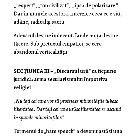
„respect”, „ton civilizat”, „lipsă de polarizare.”
Dar în numele acestora, interzice ceea ce e viu,
adânc, radical și sacru.
Adevărul devine indecent. Iar decența devine
tăcere. Sub pretextul empatiei, se cere
abandonul verticalității.
SECȚIUNEA III – „Discursul urii” ca ficțiune
juridică: arma secularismului împotriva
religiei
„Nu toți cei care vor să protejeze minoritățile iubesc
libertatea. Dar toți cei care urăsc libertatea se ascund
în spatele minorităților.”
Termenul de „hate speech” a devenit astăzi una