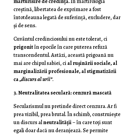
mărturisire de credință.
În martirologia
creștină, libertatea de exprimare a fost
întotdeauna legată de suferință, excludere, dar
și de sens.
Cuvântul credinciosului nu este tolerat, ci
prigonit
în epocile în care puterea refuză
transcendentul. Astăzi, această prigoană nu
mai are chipul sabiei, ci
al rușinării sociale, al
marginalizării profesionale, al stigmatizării
ca
„discurs al urii”
.
3. Neutralitatea seculară: cenzură mascată
Secularismul nu pretinde direct cenzura. Ar fi
prea vizibil, prea brutal. În schimb, construiește
un discurs al
neutralității
– în care toți sunt
egali doar dacă nu deranjează. Se permite