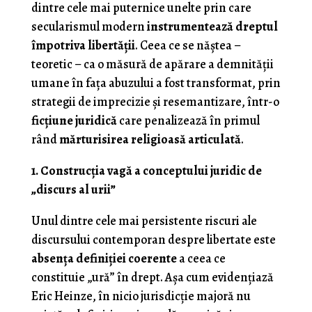
dintre cele mai puternice unelte prin care
secularismul modern
instrumentează dreptul
împotriva libertății
. Ceea ce se năștea –
teoretic – ca o măsură de apărare a demnității
umane în fața abuzului a fost transformat, prin
strategii de imprecizie și resemantizare, într-o
ficțiune juridică
care penalizează în primul
rând
mărturisirea religioasă articulată
.
1. Construcția vagă a conceptului juridic de
„discurs al urii”
Unul dintre cele mai persistente riscuri ale
discursului contemporan despre libertate este
absența definiției coerente
a ceea ce
constituie „ură” în drept. Așa cum evidențiază
Eric Heinze, în nicio jurisdicție majoră nu