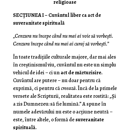
religioase
SECȚIUNEA I – Cuvântul liber ca act de
suveranitate spirituală
„Cenzura nu începe când nu mai ai voie să vorbești.
Cenzura începe când nu mai ai curaj să vorbești.”
În toate tradițiile culturale majore, dar mai ales
în creștinismul viu, cuvântul nu este un simplu
vehicul de idei – ci un
act de mărturisire.
Cuvântul are putere – nu doar pentru că
exprimă, ci pentru că
creează
. Încă de la primele
versete ale Scripturii, realitatea este rostită: „Și
a zis Dumnezeu: să fie lumină.” A spune în
numele adevărului nu este o acțiune neutră –
este, între altele, o formă de
suveranitate
spirituală.