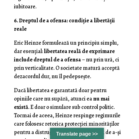
iubitoare.
6. Dreptul de a ofensa: condiție a libertății
reale
Eric Heinze formulează un principiu simplu,
dar esențial:
libertatea reală de exprimare
include dreptul de a ofensa
– nu prin ură, ci
prin verticalitate. O societate matură acceptă
dezacordul dur, nu îl pedepsește.
Dacă libertatea e garantată doar pentru
opiniile care nu supără, atunci ea
nu mai
există
. E doar o simulare sub control politic.
Tocmai de aceea, Heinze respinge regimurile
care folosesc retorica protecției minorităților
pentru a distruge libertatea majorității de a-și
Translate page >>