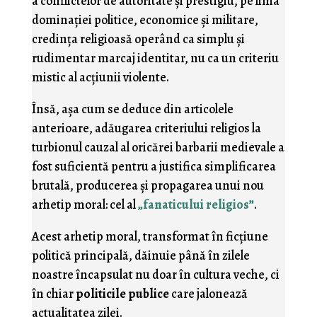
a conflictelor de autoritate şi prestigiu, pe linia
dominaţiei politice, economice şi militare,
credinţa religioasă operând ca simplu şi
rudimentar marcaj identitar, nu ca un criteriu
mistic al acţiunii violente.
Însă, aşa cum se deduce din articolele
anterioare, adăugarea criteriului religios la
turbionul cauzal al oricărei barbarii medievale a
fost suficientă pentru a justifica simplificarea
brutală, producerea şi propagarea unui nou
arhetip moral: cel al
„fanaticului religios”
.
Acest arhetip moral, transformat în ficţiune
politică principală, dăinuie până în zilele
noastre încapsulat nu doar în cultura veche, ci
în chiar
politicile publice
care jalonează
actualitatea zilei.