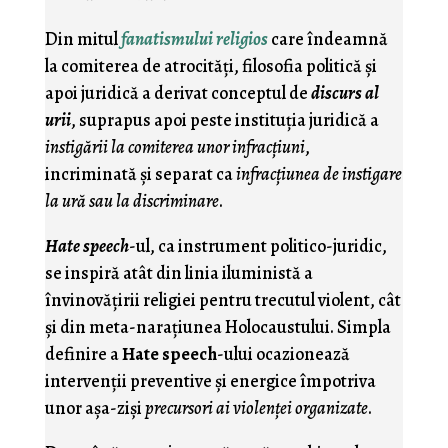
Din mitul
fanatismului religios
care îndeamnă
la comiterea de atrocităţi, filosofia politică şi
apoi juridică a derivat conceptul de
discurs al
urii
, suprapus apoi peste instituţia juridică a
instigării la comiterea unor infracţiuni
,
incriminată şi separat ca
infracţiunea de instigare
la ură sau la discriminare
.
Hate speech
-ul, ca instrument politico-juridic,
se inspiră atât din linia iluministă a
învinovăţirii religiei pentru trecutul violent, cât
şi din meta-naraţiunea Holocaustului. Simpla
definire a
Hate speech
-ului ocazionează
intervenţii preventive şi energice împotriva
unor aşa-zişi
precursori ai violenţei organizate
.