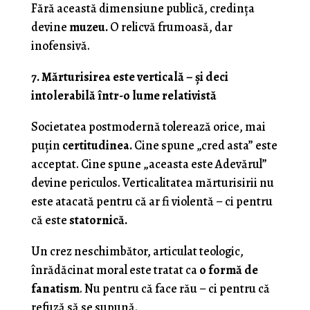
Fără această dimensiune publică, credința
devine
muzeu.
O relicvă frumoasă, dar
inofensivă.
7. Mărturisirea este verticală – și deci
intolerabilă într-o lume relativistă
Societatea postmodernă tolerează orice, mai
puțin
certitudinea.
Cine spune „cred asta” este
acceptat. Cine spune „aceasta este Adevărul”
devine periculos. Verticalitatea mărturisirii nu
este atacată pentru că ar fi violentă – ci pentru
că este
statornică.
Un crez neschimbător, articulat teologic,
înrădăcinat moral este tratat ca
o formă de
fanatism
. Nu pentru că face rău – ci pentru că
refuză să se supună.