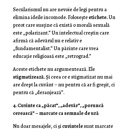
Secularismul nu are nevoie de legi pentru a
elimina ideile incomode. Folosește
etichete.
Un
preot care susține că există o morală sexuală
este „polarizant.” Un intelectual creștin care
afirmă că adevărul nu e relativ e
„fundamentalist.” Un părinte care vrea
educație religioasă este „retrograd.”
Aceste etichete nu argumentează. Ele
stigmatizează.
Și ceea ce e stigmatizat nu mai
are drept la cuvânt – nu pentru că ar fi greșit, ci
pentru că „deranjează”.
4. Cuvinte ca „păcat”, „adevăr”, „poruncă
cerească” – marcate ca semnale de ură
Nu doar mesajele, ci și
cuvintele
sunt marcate