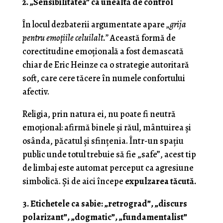
2. „Sensibilitatea” ca unealtă de control
În locul dezbaterii argumentate apare
„grija
pentru emoțiile celuilalt.”
Această formă de
corectitudine emoțională a fost demascată
chiar de Eric Heinze ca o strategie autoritară
soft, care cere tăcere în numele confortului
afectiv.
Religia, prin natura ei, nu poate fi neutră
emoțional: afirmă binele și răul, mântuirea și
osânda, păcatul și sfințenia. Într-un spațiu
public unde totul trebuie să fie „safe”, acest tip
de limbaj este automat perceput ca agresiune
simbolică. Și de aici începe
expulzarea tăcută.
3. Etichetele ca sabie: „retrograd”, „discurs
polarizant”, „dogmatic”, „fundamentalist”