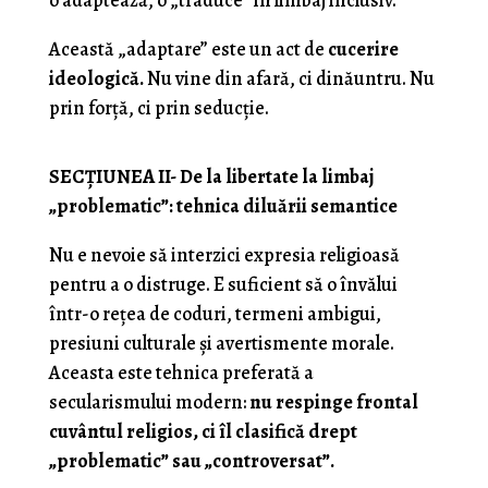
o adaptează, o „traduce” în limbaj inclusiv.
Această „adaptare” este un act de
cucerire
ideologică.
Nu vine din afară, ci dinăuntru. Nu
prin forță, ci prin seducție.
SECȚIUNEA II- De la libertate la limbaj
„problematic”: tehnica diluării semantice
Nu e nevoie să interzici expresia religioasă
pentru a o distruge. E suficient să o învălui
într-o rețea de coduri, termeni ambigui,
presiuni culturale și avertismente morale.
Aceasta este tehnica preferată a
secularismului modern:
nu respinge frontal
cuvântul religios, ci îl clasifică drept
„problematic” sau „controversat”.