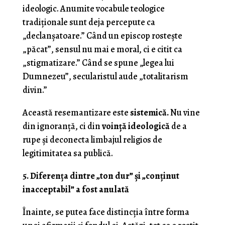
ideologic. Anumite vocabule teologice
tradiționale sunt deja percepute ca
„declanșatoare.” Când un episcop rostește
„păcat”, sensul nu mai e moral, ci e citit ca
„stigmatizare.” Când se spune „legea lui
Dumnezeu”, secularistul aude „totalitarism
divin.”
Această resemantizare este
sistemică.
Nu vine
din ignoranță, ci din
voință ideologică
de a
rupe şi deconecta limbajul religios de
legitimitatea sa publică.
5. Diferența dintre „ton dur” și „conținut
inacceptabil” a fost anulată
Înainte, se putea face distincția între forma