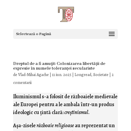
Selectează o Pagină
Dreptul de a fi amuţit: Colonizarea libertății de
expresie în numele toleranței seculariste
de
Vlad-Mihai Agache
|
11 iun. 2025
|
Longread
,
Societate
|
2
comentarii
Iluminismul s-a folosit de războaiele medievale
ale Europei pentru a le ambala într-un produs
ideologic cu ţintă clară:
creştinismul
.
Aşa-zisele
războaie religioase
au reprezentat un