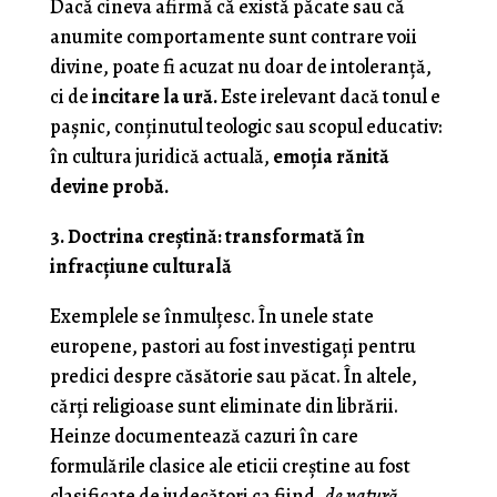
Dacă cineva afirmă că există păcate sau că
anumite comportamente sunt contrare voii
divine, poate fi acuzat nu doar de intoleranță,
ci de
incitare la ură.
Este irelevant dacă tonul e
pașnic, conținutul teologic sau scopul educativ:
în cultura juridică actuală,
emoția rănită
devine probă.
3. Doctrina creștină: transformată în
infracțiune culturală
Exemplele se înmulțesc. În unele state
europene, pastori au fost investigați pentru
predici despre căsătorie sau păcat. În altele,
cărți religioase sunt eliminate din librării.
Heinze documentează cazuri în care
formulările clasice ale eticii creștine au fost
clasificate de judecători ca fiind
„de natură