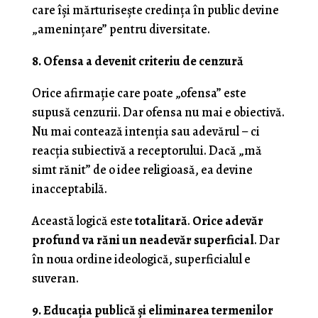
care își mărturisește credința în public devine
„amenințare” pentru diversitate.
8. Ofensa a devenit criteriu de cenzură
Orice afirmație care poate „ofensa” este
supusă cenzurii. Dar ofensa nu mai e obiectivă.
Nu mai contează intenția sau adevărul – ci
reacția subiectivă a receptorului. Dacă „mă
simt rănit” de o idee religioasă, ea devine
inacceptabilă.
Această logică este
totalitară
.
Orice adevăr
profund va răni un neadevăr superficial
. Dar
în noua ordine ideologică, superficialul e
suveran.
9. Educația publică și eliminarea termenilor