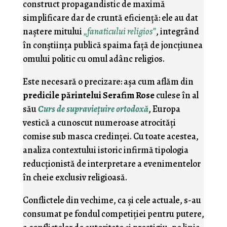
construct propagandistic de maximă
simplificare dar de cruntă eficienţă: ele au dat
naştere mitului
„fanaticului religios”
, integrând
în conştiinţa publică spaima faţă de joncţiunea
omului politic cu omul adânc religios.
Este necesară o precizare: aşa cum aflăm din
predicile părintelui Serafim Rose
culese în al
său
Curs de supravieţuire ortodoxă
, Europa
vestică a cunoscut numeroase atrocităţi
comise sub masca credinţei. Cu toate acestea,
analiza contextului istoric infirmă tipologia
reducţionistă de interpretare a evenimentelor
în cheie exclusiv religioasă.
Conflictele din vechime, ca şi cele actuale, s-au
consumat pe fondul competiţiei pentru putere,