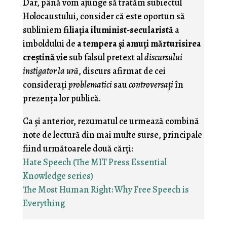
Dar, până vom ajunge să tratăm subiectul
Holocaustului, consider că este oportun să
subliniem
filiaţia iluminist-secularistă
a
imboldului de
a tempera şi amuţi mărturisirea
creştină vie
sub falsul pretext al
discursului
instigator la ură
, discurs afirmat de cei
consideraţi
problematici
sau
controversaţi
în
prezenţa lor publică.
Ca şi anterior, rezumatul ce urmează combină
note de lectură din mai multe surse, principale
fiind următoarele două cărţi:
Hate Speech (The MIT Press Essential
Knowledge series)
The Most Human Right: Why Free Speech is
Everything