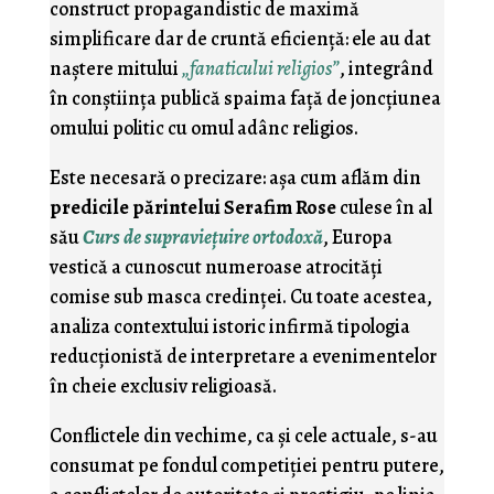
construct propagandistic de maximă
simplificare dar de cruntă eficienţă: ele au dat
naştere mitului
„fanaticului religios”
, integrând
în conştiinţa publică spaima faţă de joncţiunea
omului politic cu omul adânc religios.
Este necesară o precizare: aşa cum aflăm din
predicile părintelui Serafim Rose
culese în al
său
Curs de supravieţuire ortodoxă
, Europa
vestică a cunoscut numeroase atrocităţi
comise sub masca credinţei. Cu toate acestea,
analiza contextului istoric infirmă tipologia
reducţionistă de interpretare a evenimentelor
în cheie exclusiv religioasă.
Conflictele din vechime, ca şi cele actuale, s-au
consumat pe fondul competiţiei pentru putere,