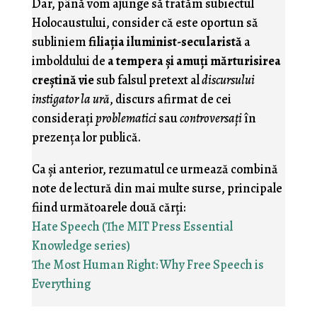
Dar, până vom ajunge să tratăm subiectul
Holocaustului, consider că este oportun să
subliniem
filiaţia iluminist-secularistă
a
imboldului de
a tempera şi amuţi mărturisirea
creştină vie
sub falsul pretext al
discursului
instigator la ură
, discurs afirmat de cei
consideraţi
problematici
sau
controversaţi
în
prezenţa lor publică.
Ca şi anterior, rezumatul ce urmează combină
note de lectură din mai multe surse, principale
fiind următoarele două cărţi:
Hate Speech (The MIT Press Essential
Knowledge series)
The Most Human Right: Why Free Speech is
Everything