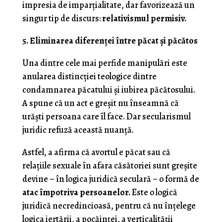
impresia de imparțialitate, dar favorizează un
singur tip de discurs:
relativismul permisiv.
5. Eliminarea diferenței între păcat și păcătos
Una dintre cele mai perfide manipulări este
anularea distincției teologice dintre
condamnarea păcatului și iubirea păcătosului.
A spune că un act e greșit nu înseamnă că
urăști persoana care îl face. Dar secularismul
juridic refuză această nuanță.
Astfel, a afirma că avortul e păcat sau că
relațiile sexuale în afara căsătoriei sunt greșite
devine – în logica juridică seculară – o formă de
atac împotriva persoanelor.
Este o logică
juridică necredincioasă, pentru că nu înțelege
logica iertării, a pocăinței, a verticalității