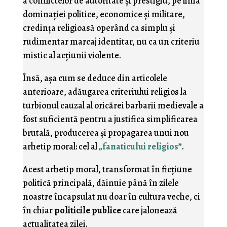
a conflictelor de autoritate şi prestigiu, pe linia
dominaţiei politice, economice şi militare,
credinţa religioasă operând ca simplu şi
rudimentar marcaj identitar, nu ca un criteriu
mistic al acţiunii violente.
Însă, aşa cum se deduce din articolele
anterioare, adăugarea criteriului religios la
turbionul cauzal al oricărei barbarii medievale a
fost suficientă pentru a justifica simplificarea
brutală, producerea şi propagarea unui nou
arhetip moral: cel al
„fanaticului religios”
.
Acest arhetip moral, transformat în ficţiune
politică principală, dăinuie până în zilele
noastre încapsulat nu doar în cultura veche, ci
în chiar
politicile publice
care jalonează
actualitatea zilei.