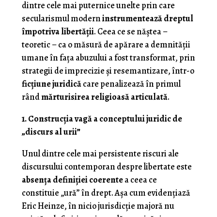
dintre cele mai puternice unelte prin care
secularismul modern
instrumentează dreptul
împotriva libertății
. Ceea ce se năștea –
teoretic – ca o măsură de apărare a demnității
umane în fața abuzului a fost transformat, prin
strategii de imprecizie și resemantizare, într-o
ficțiune juridică
care penalizează în primul
rând
mărturisirea religioasă articulată
.
1. Construcția vagă a conceptului juridic de
„discurs al urii”
Unul dintre cele mai persistente riscuri ale
discursului contemporan despre libertate este
absența definiției coerente
a ceea ce
constituie „ură” în drept. Așa cum evidențiază
Eric Heinze, în nicio jurisdicție majoră nu