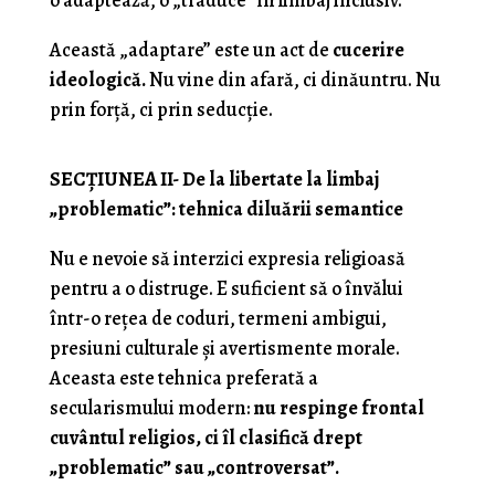
o adaptează, o „traduce” în limbaj inclusiv.
Această „adaptare” este un act de
cucerire
ideologică.
Nu vine din afară, ci dinăuntru. Nu
prin forță, ci prin seducție.
SECȚIUNEA II- De la libertate la limbaj
„problematic”: tehnica diluării semantice
Nu e nevoie să interzici expresia religioasă
pentru a o distruge. E suficient să o învălui
într-o rețea de coduri, termeni ambigui,
presiuni culturale și avertismente morale.
Aceasta este tehnica preferată a
secularismului modern:
nu respinge frontal
cuvântul religios, ci îl clasifică drept
„problematic” sau „controversat”.