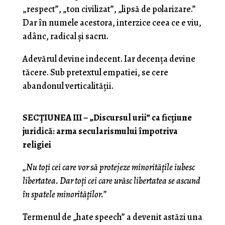
„respect”, „ton civilizat”, „lipsă de polarizare.”
Dar în numele acestora, interzice ceea ce e viu,
adânc, radical și sacru.
Adevărul devine indecent. Iar decența devine
tăcere. Sub pretextul empatiei, se cere
abandonul verticalității.
SECȚIUNEA III – „Discursul urii” ca ficțiune
juridică: arma secularismului împotriva
religiei
„Nu toți cei care vor să protejeze minoritățile iubesc
libertatea. Dar toți cei care urăsc libertatea se ascund
în spatele minorităților.”
Termenul de „hate speech” a devenit astăzi una