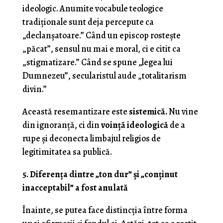
ideologic. Anumite vocabule teologice
tradiționale sunt deja percepute ca
„declanșatoare.” Când un episcop rostește
„păcat”, sensul nu mai e moral, ci e citit ca
„stigmatizare.” Când se spune „legea lui
Dumnezeu”, secularistul aude „totalitarism
divin.”
Această resemantizare este
sistemică.
Nu vine
din ignoranță, ci din
voință ideologică
de a
rupe şi deconecta limbajul religios de
legitimitatea sa publică.
5. Diferența dintre „ton dur” și „conținut
inacceptabil” a fost anulată
Înainte, se putea face distincția între forma