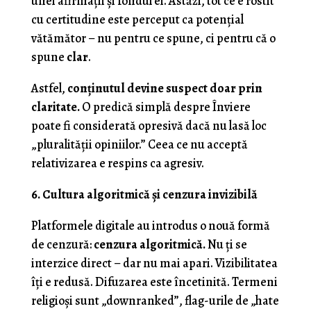
unei afirmații și fondul ei. Astăzi, tot ce e rostit
cu certitudine este perceput ca potențial
vătămător – nu pentru ce spune, ci pentru că o
spune
clar
.
Astfel,
conținutul devine suspect doar prin
claritate.
O predică simplă despre Înviere
poate fi considerată opresivă dacă nu lasă loc
„pluralității opiniilor.” Ceea ce nu acceptă
relativizarea e respins ca agresiv.
6. Cultura algoritmică și cenzura invizibilă
Platformele digitale au introdus o nouă formă
de cenzură:
cenzura algoritmică.
Nu ți se
interzice direct – dar nu mai apari. Vizibilitatea
îți e redusă. Difuzarea este încetinită. Termeni
religioși sunt „downranked”, flag-urile de „hate