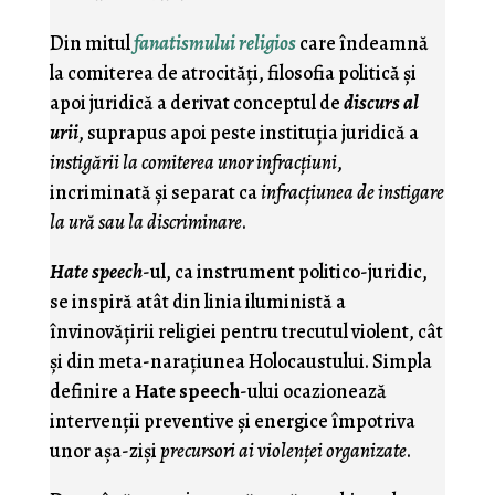
Din mitul
fanatismului religios
care îndeamnă
la comiterea de atrocităţi, filosofia politică şi
apoi juridică a derivat conceptul de
discurs al
urii
, suprapus apoi peste instituţia juridică a
instigării la comiterea unor infracţiuni
,
incriminată şi separat ca
infracţiunea de instigare
la ură sau la discriminare
.
Hate speech
-ul, ca instrument politico-juridic,
se inspiră atât din linia iluministă a
învinovăţirii religiei pentru trecutul violent, cât
şi din meta-naraţiunea Holocaustului. Simpla
definire a
Hate speech
-ului ocazionează
intervenţii preventive şi energice împotriva
unor aşa-zişi
precursori ai violenţei organizate
.