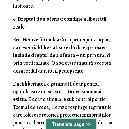
iubitoare.
6. Dreptul de a ofensa: condiție a libertății
reale
Eric Heinze formulează un principiu simplu,
dar esențial:
libertatea reală de exprimare
include dreptul de a ofensa
– nu prin ură, ci
prin verticalitate. O societate matură acceptă
dezacordul dur, nu îl pedepsește.
Dacă libertatea e garantată doar pentru
opiniile care nu supără, atunci ea
nu mai
există
. E doar o simulare sub control politic.
Tocmai de aceea, Heinze respinge regimurile
care folosesc retorica protecției minorităților
pentru a distruge libertatea majorității de a-și
Translate page >>