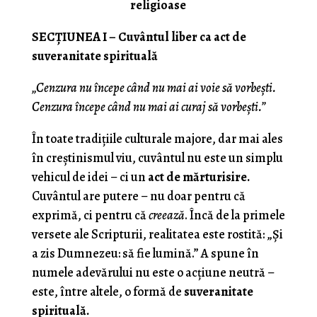
religioase
SECȚIUNEA I – Cuvântul liber ca act de
suveranitate spirituală
„Cenzura nu începe când nu mai ai voie să vorbești.
Cenzura începe când nu mai ai curaj să vorbești.”
În toate tradițiile culturale majore, dar mai ales
în creștinismul viu, cuvântul nu este un simplu
vehicul de idei – ci un
act de mărturisire.
Cuvântul are putere – nu doar pentru că
exprimă, ci pentru că
creează
. Încă de la primele
versete ale Scripturii, realitatea este rostită: „Și
a zis Dumnezeu: să fie lumină.” A spune în
numele adevărului nu este o acțiune neutră –
este, între altele, o formă de
suveranitate
spirituală.