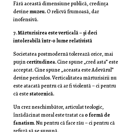
Fără această dimensiune publică, credința
devine
muzeu.
O relicvă frumoasă, dar
inofensivă.
7. Mărturisirea este verticală – și deci
intolerabilă într-o lume relativistă
Societatea postmodernă tolerează orice, mai
puțin
certitudinea.
Cine spune „cred asta” este
acceptat. Cine spune „aceasta este Adevărul”
devine periculos. Verticalitatea mărturisirii nu
este atacată pentru că ar fi violentă – ci pentru
că este
statornică.
Un crez neschimbător, articulat teologic,
înrădăcinat moral este tratat ca
o formă de
fanatism
. Nu pentru că face rău – ci pentru că
refuză să se supună.