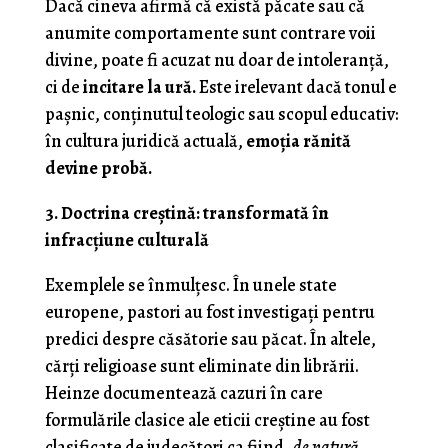
Dacă cineva afirmă că există păcate sau că
anumite comportamente sunt contrare voii
divine, poate fi acuzat nu doar de intoleranță,
ci de
incitare la ură.
Este irelevant dacă tonul e
pașnic, conținutul teologic sau scopul educativ:
în cultura juridică actuală,
emoția rănită
devine probă.
3. Doctrina creștină: transformată în
infracțiune culturală
Exemplele se înmulțesc. În unele state
europene, pastori au fost investigați pentru
predici despre căsătorie sau păcat. În altele,
cărți religioase sunt eliminate din librării.
Heinze documentează cazuri în care
formulările clasice ale eticii creștine au fost
clasificate de judecători ca fiind
„de natură