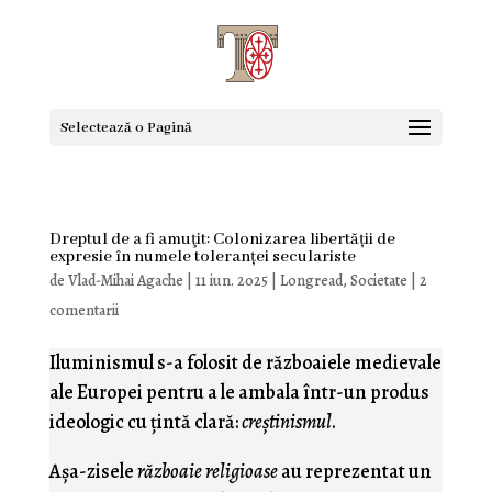
Selectează o Pagină
Dreptul de a fi amuţit: Colonizarea libertății de
expresie în numele toleranței seculariste
de
Vlad-Mihai Agache
|
11 iun. 2025
|
Longread
,
Societate
|
2
comentarii
Iluminismul s-a folosit de războaiele medievale
ale Europei pentru a le ambala într-un produs
ideologic cu ţintă clară:
creştinismul
.
Aşa-zisele
războaie religioase
au reprezentat un