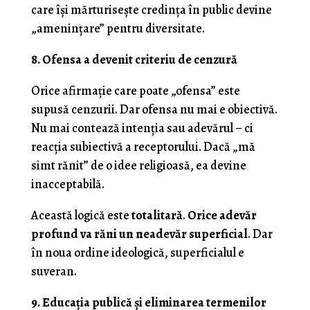
care își mărturisește credința în public devine
„amenințare” pentru diversitate.
8. Ofensa a devenit criteriu de cenzură
Orice afirmație care poate „ofensa” este
supusă cenzurii. Dar ofensa nu mai e obiectivă.
Nu mai contează intenția sau adevărul – ci
reacția subiectivă a receptorului. Dacă „mă
simt rănit” de o idee religioasă, ea devine
inacceptabilă.
Această logică este
totalitară
.
Orice adevăr
profund va răni un neadevăr superficial
. Dar
în noua ordine ideologică, superficialul e
suveran.
9. Educația publică și eliminarea termenilor