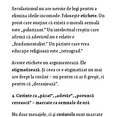
Secularismul nu are nevoie de legi pentru a
elimina ideile incomode. Folosește
etichete.
Un
preot care susține că există o morală sexuală
este „polarizant.” Un intelectual creștin care
afirmă că adevărul nu e relativ e
„fundamentalist.” Un părinte care vrea
educație religioasă este „retrograd.”
Aceste etichete nu argumentează. Ele
stigmatizează.
Și ceea ce e stigmatizat nu mai
are drept la cuvânt – nu pentru că ar fi greșit, ci
pentru că „deranjează”.
4. Cuvinte ca „păcat”, „adevăr”, „poruncă
cerească” – marcate ca semnale de ură
Nu doar mesajele, ci și
cuvintele
sunt marcate