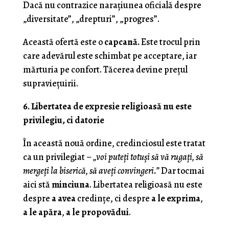
Dacă nu contrazice narațiunea oficială despre
„diversitate”, „drepturi”, „progres”.
Această ofertă este o
capcană.
Este trocul prin
care adevărul este schimbat pe acceptare, iar
mărturia pe confort. Tăcerea devine prețul
supraviețuirii.
6. Libertatea de expresie religioasă nu este
privilegiu, ci datorie
În această nouă ordine, credinciosul este tratat
ca un privilegiat –
„voi puteți totuși să vă rugați, să
mergeți la biserică, să aveți convingeri.”
Dar tocmai
aici stă
minciuna
. Libertatea religioasă nu este
despre
a avea
credințe, ci despre
a le exprima
,
a le apăra
,
a le propovădui
.