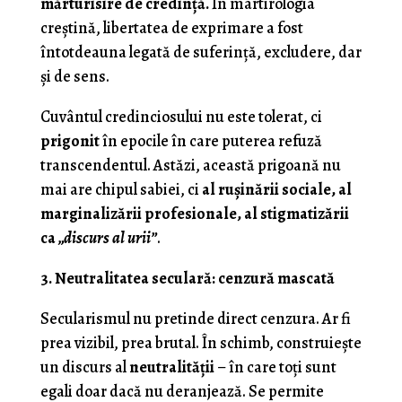
mărturisire de credință.
În martirologia
creștină, libertatea de exprimare a fost
întotdeauna legată de suferință, excludere, dar
și de sens.
Cuvântul credinciosului nu este tolerat, ci
prigonit
în epocile în care puterea refuză
transcendentul. Astăzi, această prigoană nu
mai are chipul sabiei, ci
al rușinării sociale, al
marginalizării profesionale, al stigmatizării
ca
„discurs al urii”
.
3. Neutralitatea seculară: cenzură mascată
Secularismul nu pretinde direct cenzura. Ar fi
prea vizibil, prea brutal. În schimb, construiește
un discurs al
neutralității
– în care toți sunt
egali doar dacă nu deranjează. Se permite