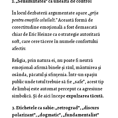
2. „Sensibilitatea” ca unealtă de control
În locul dezbaterii argumentate apare
„grija
pentru emoțiile celuilalt.”
Această formă de
corectitudine emoțională a fost demascată
chiar de Eric Heinze ca o strategie autoritară
soft, care cere tăcere în numele confortului
afectiv.
Religia, prin natura ei, nu poate fi neutră
emoțional: afirmă binele și răul, mântuirea și
osânda, păcatul și sfințenia. Într-un spațiu
public unde totul trebuie să fie „safe”, acest tip
de limbaj este automat perceput ca agresiune
simbolică. Și de aici începe
expulzarea tăcută.
3. Etichetele ca sabie: „retrograd”, „discurs
polarizant”, „dogmatic”, „fundamentalist”