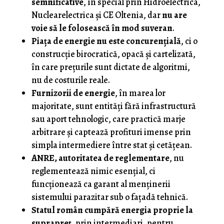
semnificative
, în special prin Hidroelectrica,
Nuclearelectrica și CE Oltenia, dar
nu are
voie să le folosească în mod suveran
.
Piața de energie nu este concurențială
, ci o
construcție birocratică, opacă și cartelizată,
în care prețurile sunt dictate de algoritmi,
nu de costurile reale.
Furnizorii de energie
, în marea lor
majoritate, sunt entități fără infrastructură
sau aport tehnologic, care practică marje
arbitrare și captează profituri imense prin
simpla intermediere între stat și cetățean.
ANRE, autoritatea de reglementare
, nu
reglementează nimic esențial, ci
funcționează ca garant al menținerii
sistemului parazitar sub o fațadă tehnică.
Statul român cumpără energia proprie la
suprapreț
, prin intermediari, pentru