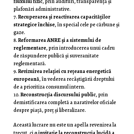
fluxului fizic
, prin audituri, transparență și
plafonări administrative.
Recuperarea și reactivarea capacităților
strategice închise
, în special cele pe cărbune și
gaze.
Reformarea ANRE și a sistemului de
reglementare
, prin introducerea unui cadru
de răspundere publică și suveranitate
reglementară.
Revizuirea relației cu rețeaua energetică
europeană
, în vederea recâștigării dreptului
de a prioritiza consumul intern.
Reconstrucția discursului public
, prin
demistificarea completă a narativelor oficiale
despre piață, preț și liberalizare.
Această lucrare nu este un apel la revenirea la
trecut, ci
o invitație la reconstrucția lucidă a