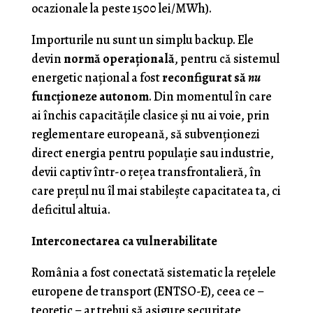
ocazionale la peste 1500 lei/MWh).
Importurile nu sunt un simplu backup. Ele
devin
normă operațională
, pentru că sistemul
energetic național a fost
reconfigurat să
nu
funcționeze autonom
. Din momentul în care
ai închis capacitățile clasice și nu ai voie, prin
reglementare europeană, să subvenționezi
direct energia pentru populație sau industrie,
devii captiv într-o rețea transfrontalieră, în
care prețul nu îl mai stabilește capacitatea ta, ci
deficitul altuia.
Interconectarea ca vulnerabilitate
România a fost conectată sistematic la rețelele
europene de transport (ENTSO-E), ceea ce –
teoretic – ar trebui să asigure securitate