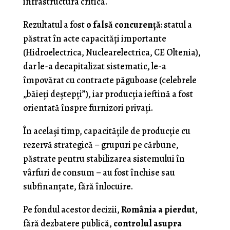
infrastructura critică.
Rezultatul a fost
o falsă concurență
: statul a
păstrat în acte capacități importante
(Hidroelectrica, Nuclearelectrica, CE Oltenia),
dar le-a decapitalizat sistematic, le-a
împovărat cu contracte păguboase (celebrele
„băieți deștepți”), iar producția ieftină a fost
orientată înspre furnizori privați.
În același timp, capacitățile de producție cu
rezervă strategică – grupuri pe cărbune,
păstrate pentru stabilizarea sistemului în
vârfuri de consum – au fost închise sau
subfinanțate, fără înlocuire.
Pe fondul acestor decizii,
România a pierdut
,
fără dezbatere publică,
controlul asupra