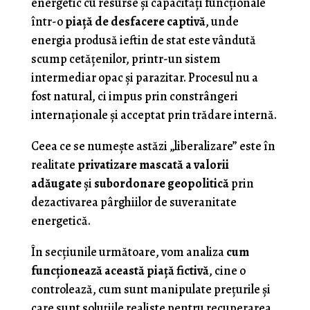
energetic cu resurse și capacități funcționale
într-o
piață de desfacere captivă
, unde
energia produsă ieftin de stat este vândută
scump cetățenilor, printr-un sistem
intermediar opac și parazitar. Procesul nu a
fost natural, ci impus prin constrângeri
internaționale și acceptat prin trădare internă.
Ceea ce se numește astăzi „liberalizare” este în
realitate
privatizare mascată a valorii
adăugate
și
subordonare geopolitică
prin
dezactivarea pârghiilor de suveranitate
energetică.
În secțiunile următoare, vom analiza
cum
funcționează această piață fictivă
, cine o
controlează, cum sunt manipulate prețurile și
care sunt soluțiile realiste pentru recuperarea