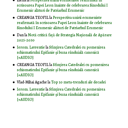
Elena
la
Perspectiva unirii ecumeniste reafirmată în
scrisoarea Papei Leon înainte de celebrarea Sinodului I
Ecumenic alături de Patriarhul Ecumenic
CREANGA TEOFIL
la
Perspectiva unirii ecumeniste
reafirmată în scrisoarea Papei Leon înainte de celebrarea
Sinodului I Ecumenic alături de Patriarhul Ecumenic
Dan
la
Notă critică faţă de Strategia Naţională de Apărare
2025-2030
Ierom. Lavrentie
la
Sfințirea Catedralei cu pomenirea
schismaticului Epifanie și buna rânduială canonică
[+AUDIO]
CREANGA TEOFIL
la
Sfințirea Catedralei cu pomenirea
schismaticului Epifanie și buna rânduială canonică
[+AUDIO]
Vlad-Mihai Agache
la
Top 10 meta-trenduri ale decadei
Ierom. Lavrentie
la
Sfințirea Catedralei cu pomenirea
schismaticului Epifanie și buna rânduială canonică
[+AUDIO]