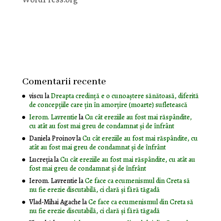
Comentarii recente
viscu
la
Dreapta credință e o cunoaștere sănătoasă, diferită
de concepțiile care țin în amorțire (moarte) sufletească
Ierom. Lavrentie
la
Cu cât ereziile au fost mai răspândite,
cu atât au fost mai greu de condamnat și de înfrânt
Daniela Proinov
la
Cu cât ereziile au fost mai răspândite, cu
atât au fost mai greu de condamnat și de înfrânt
Lucreția
la
Cu cât ereziile au fost mai răspândite, cu atât au
fost mai greu de condamnat și de înfrânt
Ierom. Lavrentie
la
Ce face ca ecumenismul din Creta să
nu fie erezie discutabilă, ci clară și fără tăgadă
Vlad-Mihai Agache
la
Ce face ca ecumenismul din Creta să
nu fie erezie discutabilă, ci clară și fără tăgadă