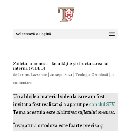
Selectează o Pagină
Sufletul omenesc– facultățile și structurarea lui
internă (VIDEO)
de
Ierom. Lavrentie
|
20 sept. 2021
|
Teologie Ortodoxă
|
0
comentarii
Un al doilea material video la care am fost
invitat a fost realizat și a apărut pe
canalul SFV
.
Tema acestuia este
alcătuirea sufletului omenesc
.
Învățătura ortodoxă este foarte precisă și