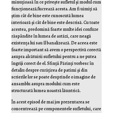
minuțioasă în ce privește sufletul și modul cum
funcționează/lucrează acesta. Am fi uimiți să
știm cât de bine este cunoscută lumea
interioară și cât de bine este descrisă. Cu toate
acestea, predomină foarte multe idei confuze
răspândite în lumea de astăzi, care neagă
existența lui sau îl banalizează. De aceea este
foarte important să avem o perspectivă corectă
asupra alcătuirii sufletului pentru a ne putea
îngriji corect de el. Sfinții Părinți vorbesc în
detaliu despre curățirea de patimi și din
scrierile lor se poate desprinde o imagine de
ansamblu asupra modului cum este
structurată lumea noastră lăuntrică.
În acest episod de mai jos prezentarea se
concentrează pe componentele sufletului, care