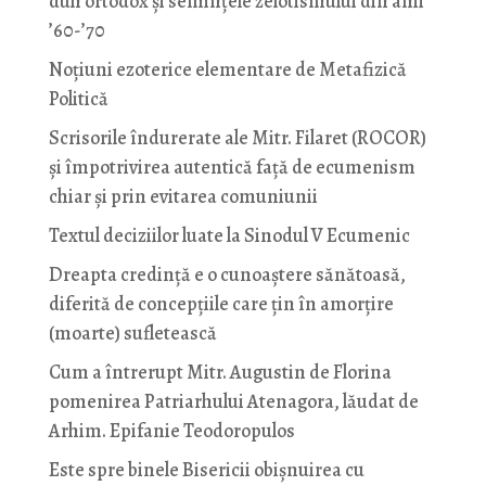
duh ortodox și semințele zelotismului din anii
’60-’70
Noţiuni ezoterice elementare de Metafizică
Politică
Scrisorile îndurerate ale Mitr. Filaret (ROCOR)
și împotrivirea autentică față de ecumenism
chiar și prin evitarea comuniunii
Textul deciziilor luate la Sinodul V Ecumenic
Dreapta credință e o cunoaștere sănătoasă,
diferită de concepțiile care țin în amorțire
(moarte) sufletească
Cum a întrerupt Mitr. Augustin de Florina
pomenirea Patriarhului Atenagora, lăudat de
Arhim. Epifanie Teodoropulos
Este spre binele Bisericii obișnuirea cu