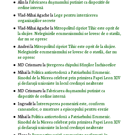
Alin
la
Fabricarea dușmanului putinist ca dispozitiv de
ordine internă
Vlad-Mihai Agache
la
Lege pentru interzicerea
organizaţiilor secrete
Vlad-Mihai Agache
la
Mitropolitul cipriot Tihic este oprit de
la slujire. Nelegiuirile ecumenismului se lovesc de o stavilă,
dar nu se opresc
Andrei
la
Mitropolitul cipriot Tihic este oprit de la slujire.
Nelegiuirile ecumenismului se lovesc de o stavilă, dar nu
se opresc
MD Crismaru
la
Ştergerea chipului Sfinţilor Închisorilor
Mihai
la
Politica antiortodoxă a Patriarhului Ecumenic.
Sinodul de la Niceea celebrat prin primirea Papei Leon XIV
și declarații unioniste în locul credinței nealterate
MD Crismaru
la
Fabricarea dușmanului putinist ca
dispozitiv de ordine internă
Ingradit
la
Întreruperea pomenirii este, conform
canoanelor, o mustrare a episcopului pentru erezie
Mihai
la
Politica antiortodoxă a Patriarhului Ecumenic.
Sinodul de la Niceea celebrat prin primirea Papei Leon XIV
și declarații unioniste în locul credinței nealterate