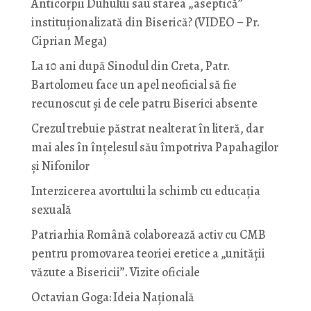
Anticorpii Duhului sau starea „aseptică”
instituționalizată din Biserică? (VIDEO – Pr.
Ciprian Mega)
La 10 ani după Sinodul din Creta, Patr.
Bartolomeu face un apel neoficial să fie
recunoscut și de cele patru Biserici absente
Crezul trebuie păstrat nealterat în literă, dar
mai ales în înțelesul său împotriva Papahagilor
și Nifonilor
Interzicerea avortului la schimb cu educaţia
sexuală
Patriarhia Română colaborează activ cu CMB
pentru promovarea teoriei eretice a „unității
văzute a Bisericii”. Vizite oficiale
Octavian Goga: Ideia Naţională