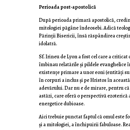
Perioada post-apostolică
După perioada primară apostolică, credinț
mitologiei păgâne îndeosebi. Adică teologi
Părinții Bisericii, însă răspândirea creșt
idolatră.
Sf. Irineu de Lyon a fost cel care a critica
îmbinau relatările și pildele evanghelice 
existențe primare a unor eoni (entități sup
în corpuri a inclus și pe Hristos în acea
adevărului. Dar nu e de mirare, pentru că 
astăzi, care oferă o perspectivă ezoterică as
energetice dubioase.
Aici trebuie punctat faptul că omul este fo
și a mitologiei, a închipuirii fabuloase. Re