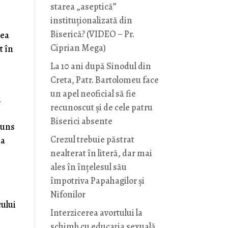
starea „aseptică”
instituționalizată din
Biserică? (VIDEO – Pr.
tea
Ciprian Mega)
t în
La 10 ani după Sinodul din
Creta, Patr. Bartolomeu face
un apel neoficial să fie
a
recunoscut și de cele patru
Biserici absente
ajuns
Crezul trebuie păstrat
 a
nealterat în literă, dar mai
ales în înțelesul său
împotriva Papahagilor și
Nifonilor
cului
Interzicerea avortului la
n
schimb cu educaţia sexuală