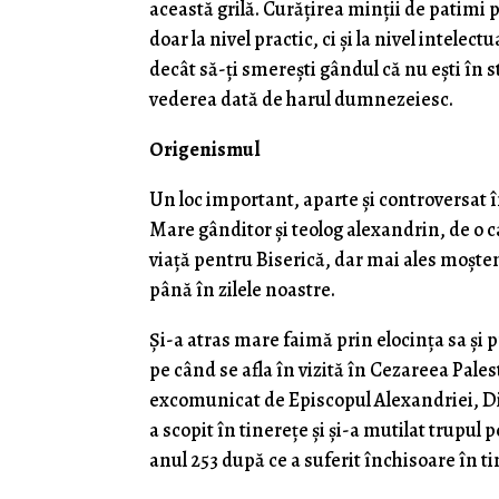
această grilă. Curățirea minții de patimi
doar la nivel practic, ci și la nivel intelec
decât să-ți smerești gândul că nu ești în s
vederea dată de harul dumnezeiesc.
Origenismul
Un loc important, aparte și controversat în
Mare gânditor și teolog alexandrin, de o ca
viață pentru Biserică, dar mai ales moșten
până în zilele noastre.
Și-a atras mare faimă prin elocința sa și p
pe când se afla în vizită în Cezareea Pales
excomunicat de Episcopul Alexandriei, Dimi
a scopit în tinerețe și și-a mutilat trupul 
anul 253 după ce a suferit închisoare în t