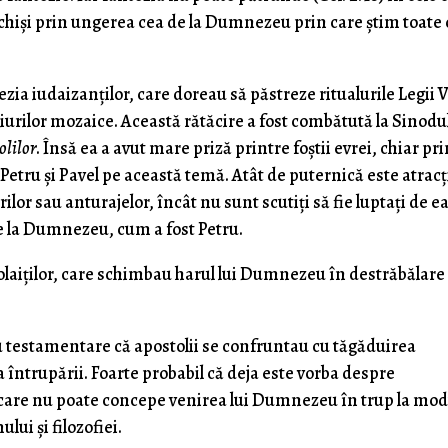
deschiși prin ungerea cea de la Dumnezeu prin care știm toate 
zia iudaizanților, care doreau să păstreze ritualurile Legii 
urilor mozaice. Această rătăcire a fost combătută la Sinodu
olilor
. Însă ea a avut mare priză printre foștii evrei, chiar pr
 Petru și Pavel pe această temă. Atât de puternică este atracț
lor sau anturajelor, încât nu sunt scutiți să fie luptați de ea
de la Dumnezeu, cum a fost Petru.
olaiților, care schimbau harul lui Dumnezeu în destrăbălare 
ou testamentare că apostolii se confruntau cu tăgăduirea
ea întrupării. Foarte probabil că deja este vorba despre
 care nu poate concepe venirea lui Dumnezeu în trup la mod
ului și filozofiei.