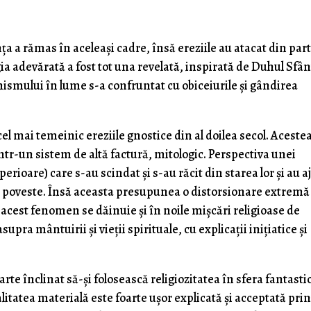
a a rămas în aceleași cadre, însă ereziile au atacat din par
a adevărată a fost tot una revelată, inspirată de Duhul Sfân
inismului în lume s-a confruntat cu obiceiurile și gândirea
t cel mai temeinic ereziile gnostice din al doilea secol. Aceste
într-un sistem de altă factură, mitologic. Perspectiva unei
erioare) care s-au scindat și s-au răcit din starea lor și au 
stă poveste. Însă aceasta presupunea o distorsionare extremă
acest fenomen se dăinuie și în noile mișcări religioase de
upra mântuirii și vieții spirituale, cu explicații inițiatice și
arte înclinat să-și folosească religiozitatea în sfera fantasti
alitatea materială este foarte ușor explicată și acceptată pri