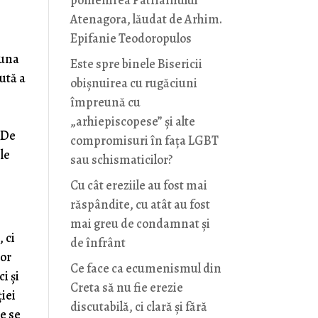
pomenirea Patriarhului
”
Atenagora, lăudat de Arhim.
Epifanie Teodoropulos
 una
Este spre binele Bisericii
ută a
obișnuirea cu rugăciuni
împreună cu
„arhiepiscopese” și alte
 De
compromisuri în fața LGBT
ele
sau schismaticilor?
Cu cât ereziile au fost mai
răspândite, cu atât au fost
mai greu de condamnat și
, ci
de înfrânt
șor
Ce face ca ecumenismul din
i și
Creta să nu fie erezie
ției
discutabilă, ci clară și fără
ce se