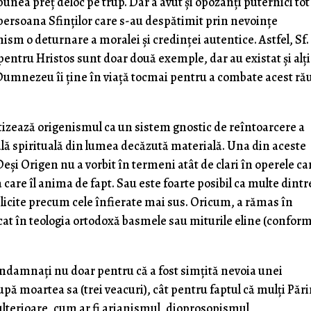
unea preț deloc pe trup. Dar a avut și opozanți puternici tot
 persoana Sfinților care s-au despătimit prin nevoințe
ism o deturnare a moralei și credinței autentice. Astfel, Sf.
entru Hristos sunt doar două exemple, dar au existat și alți
 Dumnezeu îi ține în viață tocmai pentru a combate acest rău
izează origenismul ca un sistem gnostic de reîntoarcere a
ială spirituală din lumea decăzută materială. Una din aceste
Deși Origen nu a vorbit în termeni atât de clari în operele ca
 care îl anima de fapt. Sau este foarte posibil ca multe dintr
plicite precum cele înfierate mai sus. Oricum, a rămas în
at în teologia ortodoxă basmele sau miturile eline (confor
condamnați nu doar pentru că a fost simțită nevoia unei
ă moartea sa (trei veacuri), cât pentru faptul că mulți Părin
 ulterioare, cum ar fi arianismul, dioprosopismul,