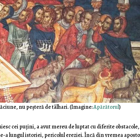
găciune, nu peșteră de tâlhari. (Imagine:
Apărătorul
)
iesc cei puțini, a avut mereu de luptat cu diferite obstacole,
e-a lungul istoriei, pericolul ereziei. Încă din vremea aposto