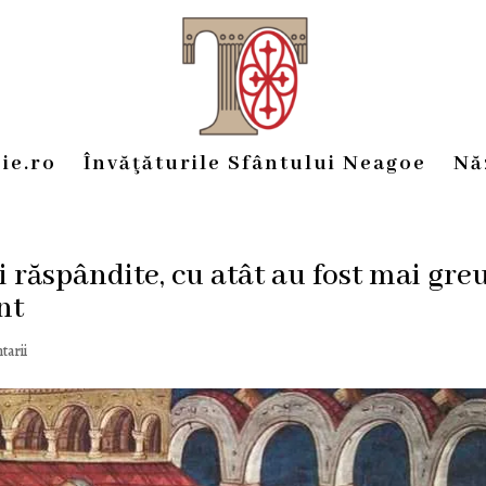
ie.ro
Învăţăturile Sfântului Neagoe
Nă
i răspândite, cu atât au fost mai gre
nt
tarii