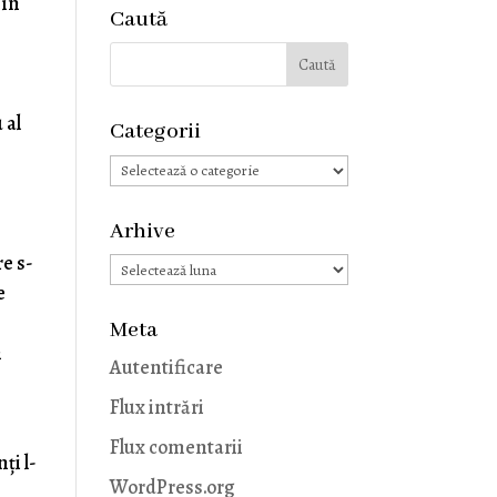
 în
Caută
 al
Categorii
Categorii
Arhive
re s-
Arhive
e
Meta
m
Autentificare
Flux intrări
Flux comentarii
ți l-
WordPress.org