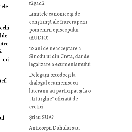
tăgadă
cele
Limitele canonice și de
conștiință ale întreruperii
Vechi
pomenirii episcopului
l de
(AUDIO)
intre
10 ani de neacceptare a
ia
Sinodului din Creta, dar de
 nici
legalizare a ecumenismului
Delegații ortodocși la
(cf.
dialogul ecumenist cu
luteranii au participat și la o
„Liturghie” oficiată de
eretici
Știau SUA?
ul
Anticorpii Duhului sau