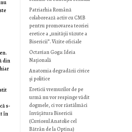
a nu
Patriarhia Română
iste
colaborează activ cu CMB
pentru promovarea teoriei
eretice a „unității văzute a
Bisericii”. Vizite oficiale
Octavian Goga: Ideia
gen.
Naţională
ă din
chiar
Anatomia degradării civice
și politice
Ereticii vremurilor de pe
stit
urmă nu vor respinge vădit
dogmele, ci vor răstălmăci
că s-
învățătura Bisericii
t în
(Cuviosul Anatolie cel
Bătrân de la Optina)