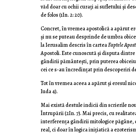
văd doar cu ochii curați ai sufletului și 
de folos (1In. 2: 20).
Concret, în vremea apostolică a apărut ere
și nu se puteau desprinde de umbra obicei
la Ierusalim descris în cartea
Faptele Apost
Apostoli. Este cunoscută și disputa dintre
gândirii pământești, prin puterea obiceiuri
cei ce s-au încredințat prin descoperiri 
Tot în vremea aceea a apărut și eresul nic
Iuda 4).
Mai există destule indicii din scrierile n
Întrupării (2In. 7). Mai precis, cu realitat
interferența gândirii mitologice păgâne,
real, ci doar în logica inițiatică a ezoterism