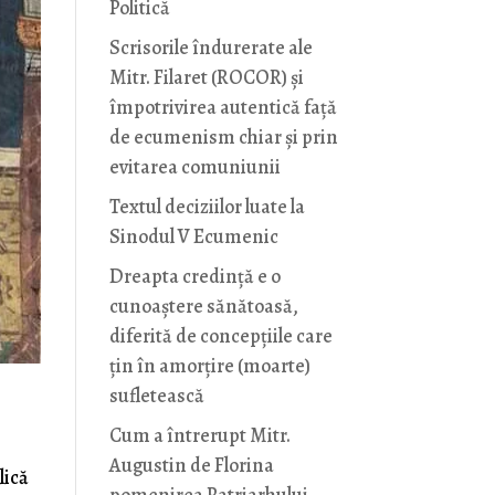
Politică
Scrisorile îndurerate ale
Mitr. Filaret (ROCOR) și
împotrivirea autentică față
de ecumenism chiar și prin
evitarea comuniunii
Textul deciziilor luate la
Sinodul V Ecumenic
Dreapta credință e o
cunoaștere sănătoasă,
diferită de concepțiile care
țin în amorțire (moarte)
sufletească
Cum a întrerupt Mitr.
Augustin de Florina
lică