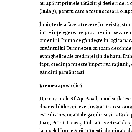
au apărut primele rătăciri și devieri de l
(Iuda 3), pentru care a fost necesară o lu
Înainte de a face o trecere în revistă istor
între înțelegerea ce provine din așezarea
omenirii. Inima ce gândește în logica păc
cuvântul lui Dumnezeu cu toată deschider
evanghelice ale credinței țin de harul Du
fapt, credința nu este împotriva rațiunii, c
gândirii pământești.
Vremea apostolică
Din cuvintele Sf. Ap. Pavel, omul sufletesc 
doar cel duhovnicesc. Învățătura cea sănăt
este distorsionată de gândirea viciată de 
Ioan, Petru, Iacov și Iuda au avertizat des
la nivelul înțelegerii trupești, dominate de