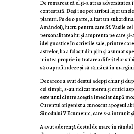
De remarcat că el și-a atras adversitatea î
contestată. Deși i se pot atribui lejer unel
planuri. Pe de o parte, a fost un subordina
Amândoi), lucru pentru care Sf. Vasile cel
personalitatea lui și amprenta pe care și-a 
idei gnostice în scrierile sale, printre car
astrelor, ba a folosit din plin și asumat spe
mintea proprie în tratarea diferitelor subi
să o aprofundeze și să rămână în marginil
Deoarece a avut destui adepți chiar și dup
cei simpli, s-au ridicat mereu și critici a
este unul dintre aceștia imediat după moart
Curentul origenist a cunoscut apogeul abia 
Sinodului V Ecumenic, care s-a întrunit și
A avut aderență destul de mare în rându