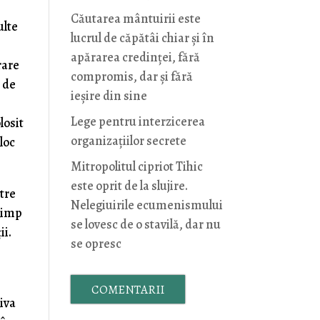
Căutarea mântuirii este
ulte
lucrul de căpătâi chiar și în
apărarea credinței, fără
rare
compromis, dar și fără
l de
ieșire din sine
Lege pentru interzicerea
losit
organizaţiilor secrete
loc
Mitropolitul cipriot Tihic
este oprit de la slujire.
ntre
Nelegiuirile ecumenismului
Olimp
se lovesc de o stavilă, dar nu
ii.
se opresc
COMENTARII
iva