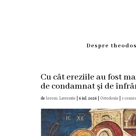
Despre theodos
Cu cât ereziile au fost ma
de condamnat și de înfrâ
de
Ierom. Lavrentie
|
6 iul. 2026
|
Ortodoxie
|
3 comen