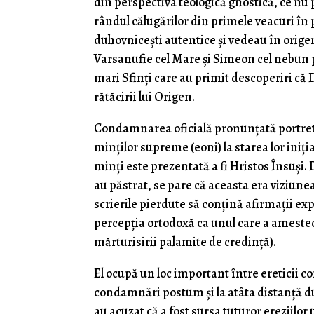
din perspectiva teologică gnostică, ce nu p
rândul călugărilor din primele veacuri în
duhovnicești autentice și vedeau în origen
Varsanufie cel Mare și Simeon cel nebun p
mari Sfinți care au primit descoperiri că
rătăcirii lui Origen.
Condamnarea oficială pronunțată portret
minților supreme (eoni) la starea lor iniț
minți este prezentată a fi Hristos Însuși. 
au păstrat, se pare că aceasta era viziunea
scrierile pierdute să conțină afirmații ex
percepția ortodoxă ca unul care a amestec
mărturisirii palamite de credință).
El ocupă un loc important între ereticii 
condamnări postum și la atâta distanță dup
au acuzat că a fost sursa tuturor ereziilor