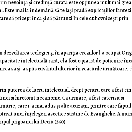
 prin nevoință și credință curată este opțiunea mult mai gre
tual. Este mai la îndemână să te lași pradă explicațiilor fantez
tare să pricepi încă și să pătrunzi în cele duhovnicești prin
 dezvoltarea teologiei și în apariția ereziilor l-a ocupat Ori
pacitate intelectuală rară, el a fost o piatră de poticnire înc
irea sa și-a spus cuvântul ulterior în veacurile următoare, 
rin puterea de lucru intelectual, drept pentru care a fost cin
tinei și hirotonit necanonic. Ca urmare, a fost caterisit și
trie, care i-a mai adus și alte acuzații, printre care faptul 
potrivit unei înțelegeri ascetice străine de Evanghelie. A muri
impul prigoanei lui Deciu (250).