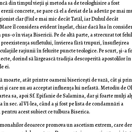
ncă din timpul vieții și metoda sa de teologhisire a fost
e erezii concrete, se pare că el a deviat de la adevăr pe mai m
ționist clar (Fiul e mai mic decât Tatăl, iar Duhul decât
 Mare îl considera evident înșelat, chiar dacă lua în conside
pus-o în viața Bisericii. Pe de altă parte, a strecurat tot felu
e preexistența sufletului, învierea fără trupuri, însuflețirea
culațiile rațiunii în felurite puncte teologice. Pe scurt, și-a fo
ecte, dorind să lărgească tradiția descoperită apostolilor în 
e ei.
ă moarte, atât printre oameni bisericești de vază, cât și pri
spri și care nu au acceptat influența lui nefastă. Metodiu de 
ea sa, apoi Sf. Epifanie de Salamina, dar și foarte mulți alț
în sec. al VI-lea, când a și fost pe lista de condamnări a
 pentru acest subiect ce tulbura Biserica.
l monahilor deoarece promova un ascetism extrem, care der