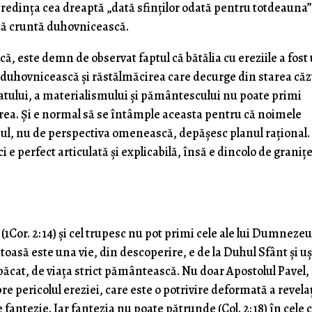
a credința cea dreaptă „dată sfinților odată pentru totdeauna
ptă cruntă duhovnicească.
ică, este demn de observat faptul că bătălia cu ereziile a fost
 duhovnicească și răstălmăcirea care decurge din starea căz
atului, a materialismului și pământescului nu poate primi
ea. Și e normal să se întâmple aceasta pentru că noimele
hul, nu de perspectiva omenească, depășesc planul rațional.
i e perfect articulată și explicabilă, însă e dincolo de graniț
(1Cor. 2: 14) și cel trupesc nu pot primi cele ale lui Dumnezeu
oasă este una vie, din descoperire, e de la Duhul Sfânt și u
păcat, de viața strict pământească. Nu doar Apostolul Pavel, c
pre pericolul ereziei, care este o potrivire deformată a revela
 fantezie. Iar fantezia nu poate pătrunde (Col. 2: 18) în cele 